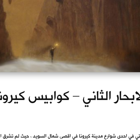
ابحار الثاني – كوابيس كيرون
تي في احدى شوارع مدينة كيرونا في اقصى شمال السويد ، حيث لم تشرق ا