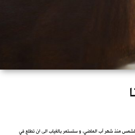
ا
لشمس منذ شهر آب الماضي. و ستستمر بالغياب الى ان تطلع في