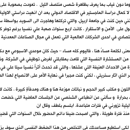
ما دون غياب بما يعرف بظاهرة شمس منتصف الليل . تعودت بصعوبة على هذ
لاربع التي قضيتها في هذه المدينة. حيث قدمت اليها في 1998 لا كمال دراسة الماجستير في الاقتصاد الدولي بعد
رفونني حين كنت في جامعة اربيل. والتي تركتها وهاجرت الى السويد بواسطة 
صول على الأمن و الاستقرار . كانت اربع سنوات صعبة علي نفسيا برغم توفر كل
دي في احدى الشركات العالمية التي تعمل في مجال الصناعات المعدنية و 
 من المستشارة النفسية التي قامت بمقابلتي لغرض توظيفي في الشركة. وذ
ن الاحداث العنيفة التي عشتها ، والتي قد تحدث أثراً نفسيا سيئا علي في 
لذي اثار سخريتي ، لكني كنت مجبرا في نهاية الأمر على الانصياع لهذا ا
 و مكتب كبير الحجم و نباتات موزعة هنا و هناك ومدفأةٍ كبيرة . كانت لا ت
حرارة و سألني عن انطباعي الشخصي عن الجلسات الماضية التي خضعت لها
لية تزورني في فترات متباعدة. ابتسم بلطف، وقال ان
نذ فترة طويلة ، والتي اصبحت ضيفاً دائم الحضور خلال السنوات التي قضيت
، لكي استطيع مساعدتك في التخلص من هذا الضغط النفسي الذي سوف يزداد 