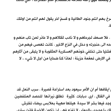
 بهم انتم جنود الطاغية و قسمٌ اخر يقول لهم انتم من اولئك
.
لا مسعف لجرحاهم و لا نادب لقتلاهم و لا عاذر لمن تاب منهم و
ه الى حنجرته و دخل في النزع الاخير . كانت تهمس فيهم من
شئياً حتى تختفي خوذهم العسكرية المثقوبة و لا يتبقى من آثارهم
لارض غمغمة حزينة : لماذا كنا ضحايا من اجل لا شيء .. لا
يقافها أم ان الأمر سيعود بعد استراحة قصيرة . سرب النمل قد
رك في القتال . ارى دبابات كثيرة تطلق نيرانها لتحصد المنتفضين
يوجد فيها بشر الا سيدة هيئتها مهيبة بملابس بيضاء تفترش
ك يا وحيدي بالدماء . لا تفزع فهي لن تكون الاخيرة فانت سترى