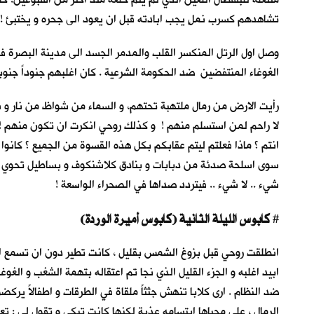
تشاهدهم كسرب نملٍ يجب ابادته قبل ان يعود الى جحره و يختبئ !
وصل اول الرتل المنكسر القلب والمدمر الجسد الى مدينة البصرة ف
الغوغاء المنتفضين ضد الحكومة الشرعية . كان اغلبهم جنوداً جنوبي
رأيت الارض من رمال ملتهبة تحتهم، و السماء من شواظ من نار و ن
لا راحم لمن استسلم منهم ! و كذلك روحي انكرت ان تكون منهم !
انتم ؟ ماذا فعلتم ليتم عقابكم بكل هذه القسوة من الجميع ؟ كانو
سوى اسلحة صدئة من دبابات و بنادق كلاشنكوف و بساطيل تحوي جزء
شيء .. لا شيء .. فيتردد صداها في الصحراء الواسعة !
كابوس الليلة الثانية (كابوس أميرة الوردة)
#
انطلقت روحي قبل بزوغ الشمس بقليل ، كانت تطير دون ان تسمع اصوا
ابيد اغلبه و الجزء القليل الذي نجا تم اعتقاله بتهمة الشغب و الغ
ضد النظام . ارى كلابا تنهش جثثاً ملقاة في الطرقات و اطفالاً ي
الرمال ، على محياها ابتسامه عذبة لكنها كانت تبكي و تقول لي : ت