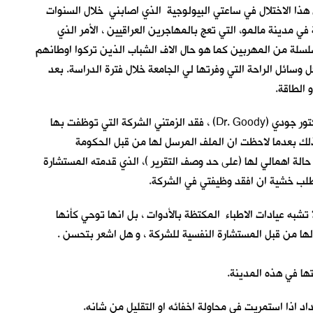
ا الاختلال في ساعتي البيولوجية الذي اصابني خلال السنوات
 ان انهيت دراستي الاولية في مدينة مالمو، التي تعج بالمهاجرين العراقيين ، الأمر الذي
سلسلة من المهربين كما هو حال الاف الشباب الذين تركوا اوطانهم
 وسائل الراحة التي وفرتها لي الجامعة خلال فترة الدراسة. بعد
الطاقة.
وصلت للعيادة في الساعة السادسة مساءً –اقصد الثامنة عشرة فلا معنى لكلمة مساءً هنا ، فاليوم كله مساء – حيث كان موعدي الاسبوعي مع دكتور جودي (Dr. Goody) ، فقد الزمتني الشركة التي توظفت بها
لك بعدما لاحظت ان الملف المرسل لها من قبل الحكومة
حالة اهمالي لها (على حد وصف التقرير )، الذي قدمته المستشارة
لطلب خشية ان افقد وظيفتي في الشركة.
شبه عيادات الاطباء المكتظة بالأدوات ، بل انها توحي كأنها
 من قبل المستشارة النفسية للشركة ، و هل اشعر بتحسن .
ها في هذه المدينة.
اذا استمريت في محاولة اخفائه او التقليل من شانه.