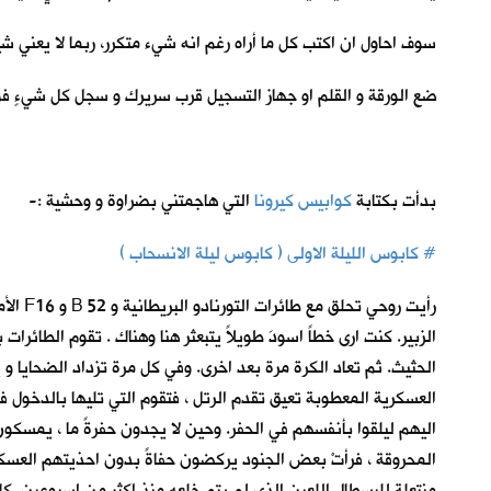
سوف احاول ان اكتب كل ما أراه رغم انه شيء متكرر، ربما لا يعني شيئا
ضع الورقة و القلم او جهاز التسجيل قرب سريرك و سجل كل شيءٍ فو
بدأت بكتابة
كوابيس كيرونا
ا
لتي هاجمتني بضراوة و وحشية :-
# كابوس الليلة الاولى ( كابوس ليلة الانسحاب )
رأيت 
الزبير. كنت ارى خطاً اسودَ طويلاً يتبعثر هنا وهناك . تقوم الطا
الحثيث. ثم تعاد الكرة مرة بعد اخرى. وفي كل مرة تزداد الضحايا و 
العسكرية المعطوبة تعيق تقدم الرتل ، فتقوم التي تليها بالدخول 
اليهم ليلقوا بأنفسهم في الحفر. وحين لا يجدون حفرةً ما ، يمس
المحروقة ، فرأتْ بعض الجنود يركضون حفاةً بدون احذيتهم العسكرية
منتعلة للبسطال اللعين الذي لم يتم خلعه منذ اكثر من اسبوعين. كا