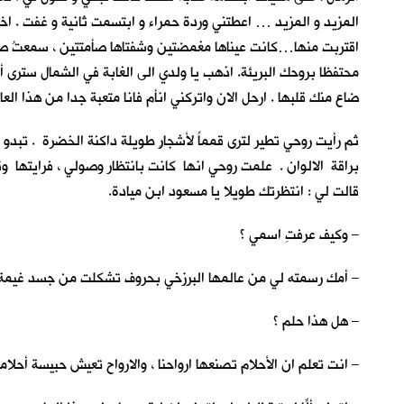
المزيد و المزيد … اعطتني وردة حمراء و ابتسمت ثانية و غفت . ا
اقتربت منها…كانت عيناها مغمضتين وشفتاها صأمتتين ، سمعتُ صوتا
محتفظا بروحك البريئة. اذهب يا ولدي الى الغابة في الشمال سترى أ
ضاع منك قلبها . ارحل الان واتركني انأم فانا متعبة جدا من هذا العا
ثم رأيت روحي تطير لترى قمماً لأشجارٍ طويلة داكنة الخضرة . تبد
براقة الالوان . علمت روحي انها كانت بانتظار وصولي ، فرايتها و
قالت لي : انتظرتك طويلا يا مسعود ابن ميادة.
– وكيف عرفتِ اسمي ؟
– أمك رسمته لي من عالمها البرزخي بحروف تشكلت من جسد غيمة ب
– هل هذا حلم ؟
– انت تعلم ان الأحلام تصنعها ارواحنا ، والارواح تعيش حبيسة أحلامه