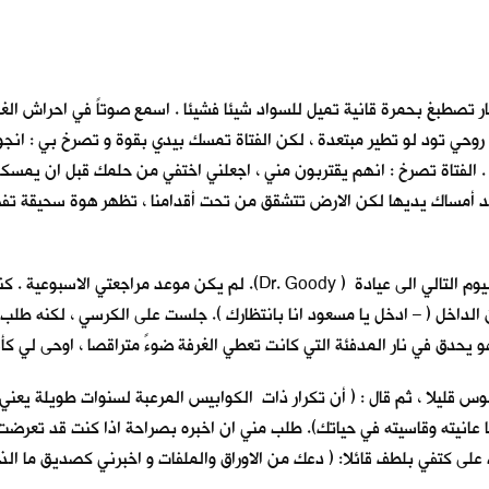
 تصطبغ بحمرة قانية تميل للسواد شيئا فشيئا . اسمع صوتاً في احراش الغا
جعل روحي تود لو تطير مبتعدة ، لكن الفتاة تمسك بيدي بقوة و تصرخ بي : انج
الفتاة تصرخ : انهم يقتربون مني ، اجعلني اختفي من حلمك قبل ان يمسكوا بي
رعة اريد أمساك يديها لكن الارض تتشقق من تحت أقدامنا ، تظهر هوة سحيق
استيقظت فزعا من النوم . سجلت الحلم بكل تفاصيله و هرعت في اليوم التالي ال
خل ( – ادخل يا مسعود انا بانتظارك ). جلست على الكرسي ، لكنه طلب مني ا
هو يحدق في نار المدفئة التي كانت تعطي الغرفة ضوءً متراقصا ، اوحى لي كأن
س قليلا ، ثم قال : ( أن تكرار ذات الكوابيس المرعبة لسنوات طويلة يعن
ا عانيته وقاسيته في حياتك). طلب مني ان اخبره بصراحة اذا كنت قد تعرضت
ى كتفي بلطف قائلا: ( دعك من الاوراق والملفات و اخبرني كصديق ما الذي 