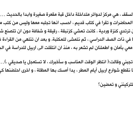
سقف ، هي مركز لدوائر متداخلة داخل قبة مقعرة صغيرة وابدا بالحديث … (( 
 المحاضرات و تقرا في كتاب قديم ، احسب انها تجلبه معها وليس من كتب مكت
ن ترتدي كنزة وردية . كانت تمشي كزنبقة ، رقيقة و شفافة دون ان تتصنع شي
كنا في ذات الصف الدراسي ، ثم نتمشى للمكتبة. و بعد ان تنتهي من القراءة 
س معي بأمان و اطمئنان لم تشعر به ، منذ ان انتقلت الى اربيل للدراسة في 
تجبني وقالت:( انتظر الوقت المناسب و سأخبرك ، لا تستعجل يا صديقي .)… 
ا نقطع شوارع اربيل أيام المطر ، يداً أمسك بها المظلة ، و اخرى احتضنها 
تتركينني و تمضين؟