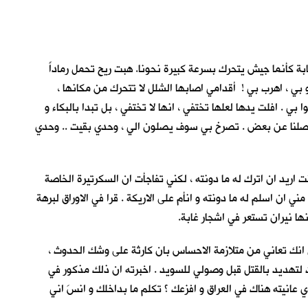
بة كأنما جيش يتحرك بسرعة كبيرة نحونا. هبت ريح تحمل رماداً
و بي ، اهرب بي ! أقدامي اصابها الشلل لا تتحرك من مكانها ،
 . افلت يدها لعلها تختفي ، انها لا تختفي ، بل تبدا بالبكاء و
ة تفصلنا عن بعض . تصرخ بي سوف يصلون الي ، وحدي بقيت .. وحدي
ى عيادة ( Dr. Goody). لم يكن موعد مراجعتي الاسبوعية . كنت اريد ان اترك له ما دونته ، لكني تفاجأت ان السكرتيرة الخاصة
ن اسلم له ما دونته و انأم على الاريكة . قرا في الاوراق لبرهة
ها نيران تستعر في اشجار غابة.
ي انك تعاني من متلازمة الاحساس بان كارثة على وشك الحدوث ،
 لتهديد بالقتل قبل وصولي للسويد . اخبرته ان ذلك مذكور في
عانيته هناك في العراق و افزعك ؟ تكلم ما بداخلك و انسَ اني