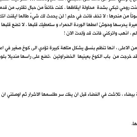
خذت روحي تبكي بشدة محاولة ايقاظها . كنت خائفاً من حبال تقترب من قد
ً من منحرها : لا تخف فانت في حلم ! لن يحدث لك شيءٌ طالما ايقنت انك 
ميرة يحرسها وحوشٌ اعطها الوردة الحمراء و ستعطيك قلبها . لا تضع قلبها
لم ، اذهب واتركني فانت قد وُلِدتَ الان !
و من الاعلى ، انها تنظم بنسق يشكل متاهة كبيرة تؤدي الى كوخ صغير في ا
قد خرجت من باب الكوخ بعينيها الخضراوتين ،تضع على راسها منديلا بلون ا
يضاء ، تلاشت في الفضاء قبل ان يفك سر طلسمها الاشرار ثم اوصتني ان 
ا.