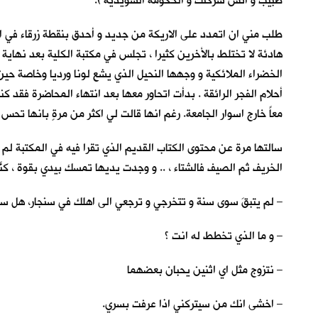
طبيب و انسَ شركتك و الحكومة السويدية ).
طلب مني ان اتمدد على الاريكة من جديد و أحدق بنقطة زرقاء في ال
هادئة لا تختلط بالأخرين كثيرا ، تجلس في مكتبة الكلية بعد نهاية
الخضراء الملائكية و وجهها النحيل الذي يشع لونا ورديا وخاصة حي
أحلام الفجر الرائقة . بدأت اتحاور معها بعد انتهاء المحاضرة فقد 
معاً خارج اسوار الجامعة. رغم انها قالت لي اكثر من مرةٍ بانها تح
سالتها مرة عن محتوى الكتاب القديم الذي تقرا فيه في المكتبة لم 
الخريف ثم الصيف فالشتاء ، .. و وجدت يديها تمسك بيدي بقوة ، كنّ
– لم يتبقَ سوى سنة و تتخرجي و ترجعي الى اهلك في سنجار، هل س
– و ما الذي تخطط له انت ؟
– نتزوج مثل اي اثنين يحبان بعضهما
– اخشى انك من سيتركني اذا عرفت بسري.