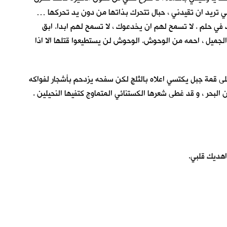
مي تريد ان تقيدني ، حبال تتحرك بذاتها من دون يد تحركها …
في حلم . لا تسمح لهم ان يخدعوك ، لا تسمح لهم ابدا. ابق
 الجميل ، احمه من الوحوش. الوحوش لن يستطيعوا قتلها الا اذا
على قمة جبل يكتسي اعلاه بالثلج لكن سفحه يزدحم بأشجار لفواكه
لبحر ، و قد غطى شعرها الكستنائي المتماوج كتفيها النحيلين .
اهديك قلبي.