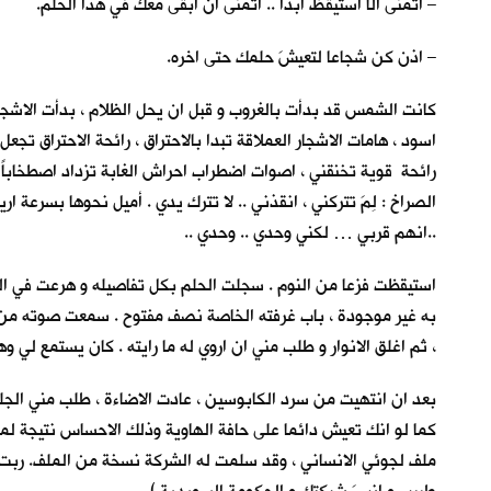
– اتمنى ألّا استيقظ ابدا .. اتمنى ان ابقى معكِ في هذا الحلم.
– اذن كن شجاعا لتعيشَ حلمك حتى اخره.
كانت الشمس قد بدأت بالغروب و قبل ان يحل الظلام ، بدأت الاشجار
اسود ، هامات الاشجار العملاقة تبدا بالاحتراق ، رائحة الاحتراق ت
رائحة قوية تخنقني ، اصوات اضطراب احراش الغابة تزداد اصطخاباً . 
الصراخ : لِمَ تتركني ، انقذني .. لا تترك يدي . أميل نحوها بس
..انهم قربي … لكني وحدي .. وحدي ..
به غير موجودة ، باب غرفته الخاصة نصف مفتوح . سمعت صوته من الدا
، ثم اغلق الانوار و طلب مني ان اروي له ما رايته . كان يستمع لي و
بعد ان انتهيت من سرد الكابوسين ، عادت الاضاءة ، طلب مني الجلو
كما لو انك تعيش دائما على حافة الهاوية وذلك الاحساس نتيجة لم
ملف لجوئي الانساني ، وقد سلمت له الشركة نسخة من الملف. ربت عل