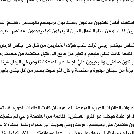
استقبله أُناسٌ غاضبون مدنيون وعسكريون يرمونهم بالرصاص ، فقسمٌ يصرخ
ين فقراء او من ابناء الشمال الذين لا يعرفون كيف يعودون لمدنهم البعيدة
حاس فوقهم. روحي نزلت تندب هؤلاء المُحاربين من قبل كل اجناس الارض . ف
 لكنها كانت تبكي عليهم و تطير من جريح الى قتيل محتضنة من صعدت روح
ا يبكون صامتين ولا يجيبون عليّ. اجسادهم المنهكة تغوص في الرمال شيئا ف
اً من سيقان مبتورة و متفحمة و كان اخر صوت يصدر من كل جندي يغور في ا
ت الطائرات الحربية المزعجة . لم اعرف ان كانت الطلعات الجوية قد تم ا
وغاء او اعادة هيكلته مع الفرق العسكرية القادمة من العاصمة والتي لم تشت
ركضون هائمين على وجوههم . فزعت روحي وهربت الى صحراء رملية بيضاء لا 
عال يا ولدي انظر الى دمك على ملابسي ، هذا دم ولادتك … انظر كيف استقبل