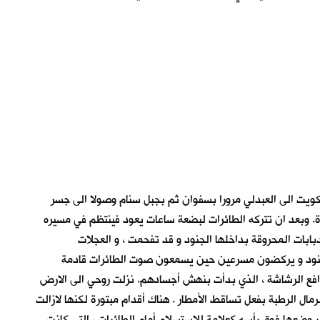
وق سرب النمل المنسحب من الكويت الى العبدلي مرورا بسفوان ثم بجبل سنام وصولا الى جسر
دة. وبعد ان تتركه الطائرات لبضعة ساعات يعود فينتظم في مسيره
دبابات المحروقة بداخلها الجنود و قد تفحمت ، و العجلات
ا الجنود و يركضون مسرعين حين يسمعون صوت الطائرات قادمة
افع الرشاشة ، الذي بدأت بنهش أجسادهم. نزلت روحي الى الارض
ال الرطبة بفعل تساقط الأمطار . هناك أقدام مبتورة لكنها لازالت
 وضعها فوق رأسه كعلامة للاستسلام أمام الطائرات ، التي كانت