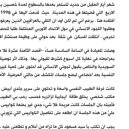
شهر أيار المقبل من جديد لتستمر بعدها بالسطوع لمدة خمسين يو
ا
افتقده هنا . برغم اني لم اكن اود ان التقي بالعراقيين الذين يع
وطلبوا اللجوء الانساني في دول الاتحاد الاوربي المختلفة طلبا للح
تخرجي ، انتقلت للسكن في شقة بعد حولي على وظيفة مستشار اقتصا
بمراجعته في نهاية كل اسبوع كشرط لقبولي بها . وذلك اثر توصية
السويدية والخاص بقبول لجوئي الانساني قد احتوى على كمية كبيرة م
النفسية بعد اخضاعي لبضع جلسات للكشف عن حالتي المرضية. الأمر ا
كانت غرفة الطبيب النفسي واسعة و تحتوي على سرير جلدي ابيض اللون
مكتب شخصي يخلق طاقة ايجابية لزائريه فحسب. رحب بي الطبيب ب
فأجبته بان الجلسات كانت مريحة فلا شيءَ جدي غير بضعة كوابيس لي
عليّ من هذه الجلسة ان اطلعه على تفاصيل الكوابيس التي تزورني م
يجب ان تكتب يا سيد مسعود كل ما تراه من أحلام و تطلعني عليه 