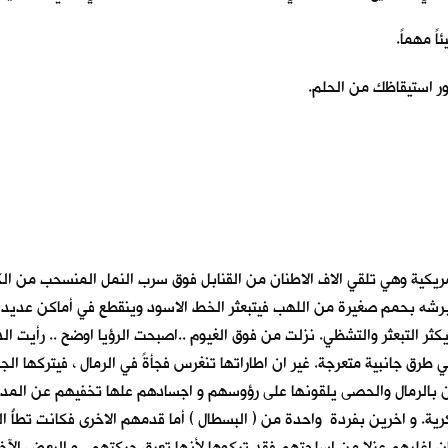
ً مهماً.
ر استيقاظك من الحلم.
روحي تحلق مع طائرات التورنادو البريطانية و 52 B و F16 الأمريكية وهي تلقي الاف الاطنان من القنابل ف
ئرات برشه بحمم صغيرة من اللهب فيتبعثر الخط الاسود وينقطع في أماكن عدي
يكثر التبعثر والتشظي. نزلت من فوق الغيوم ..اصبحت الرؤيا اوضح .. رأيت ال
في طرق جانبية متعرجة. غير ان اطاراتها تنغرس فجأةً في الرمال ، فيتركه
كون بالرمال والحصى يلقونها على رؤوسهم و اجسادهم علها تخفيهم عن المد
. و اخرين بفردة واحدة من ( البسطال ) أما قدمهم الاخرى فكانت تطأُ الرم
ن اغلبهم عزلا من اسلحتهم فقد تركوها لأنها تعيق حركتهم . و البعض الآخر