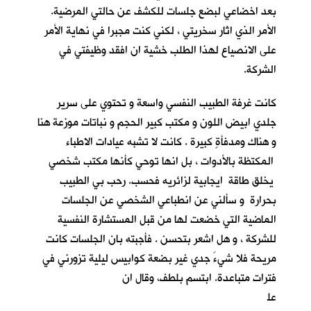
بعد اخضاعي لبضع جلسات للكشف عن حالتي المرضية.
الأمر الذي اثار سخريتي ، لكني كنت مجبرا في نهاية الأمر
على الانصياع لهذا الطلب خشية ان افقد وظيفتي في
الشركة.
كانت غرفة الطبيب النفسي واسعة و تحتوي على سرير
جلدي ابيض اللون و مكتب كبير الحجم و نباتات موزعة هنا
و هناك ومدفأةٍ كبيرة . كانت لا تشبه عيادات الاطباء
المكتظة بالأدوات ، بل انها توحي كأنها مكتب شخصي
يخلق طاقة ايجابية لزائريه فحسب. رحب بي الطبيب
بحرارة و سألني عن انطباعي الشخصي عن الجلسات
الماضية التي خضعت لها من قبل المستشارة النفسية
للشركة ، و هل اشعر بتحسن . فأجبته بان الجلسات كانت
مريحة فلا شيءَ جدي غير بضعة كوابيس ليلية تزورني في
فترات متباعدة. ابتسم بلطف، وقال ان
عل