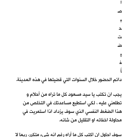
ا
ص
ب
ح
ت
ض
ي
ف
اً
دائم الحضور خلال السنوات التي قضيتها في هذه المدينة.
يجب ان تكتب يا سيد مسعود كل ما تراه من أحلام و
تطلعني عليه ، لكي استطيع مساعدتك في التخلص من
هذا الضغط النفسي الذي سوف يزداد اذا استمريت في
محاولة اخفائه او التقليل من شانه.
سوف احاول ان اكتب كل ما أراه رغم انه شيء متكرر، ربما لا