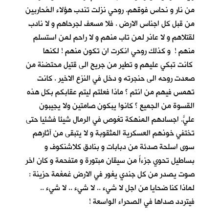
من نار و نحاس فوقهم. روحي نزلت تندب هؤلاء المُحاربين
من قبل كل اجناس الارض . فلا مسعف لجرحاهم و لا نادب
لقتلاهم و لا عاذر لمن تاب منهم و لا راحم لمن استسلم
منهم ! و كذلك روحي انكرت ان تكون منهم ! لكنها
كانت تبكي عليهم و تطير من جريح الى قتيل محتضنة من
صعدت روحه الى حنجرته و دخل في النزع الاخير . كانت
تهمس فيهم من انتم ؟ ماذا فعلتم ليتم عقابكم بكل هذه
القسوة من الجميع ؟ كانوا يبكون صامتين ولا يجيبون
عليّ. اجسادهم المنهكة تغوص في الرمال شيئا فشئياً حتى
تختفي خوذهم العسكرية المثقوبة و لا يتبقى من آثارهم
سوى اسلحة صدئة من دبابات و بنادق كلاشنكوف و
بساطيل تحوي جزءاً من سيقان مبتورة و متفحمة و كان اخر
صوت يصدر من كل جندي يغور في الارض غمغمة حزينة :
لماذا كنا ضحايا من اجل لا شيء .. لا شيء .. لا شيء ..
فيتردد صداها في الصحراء الواسعة !