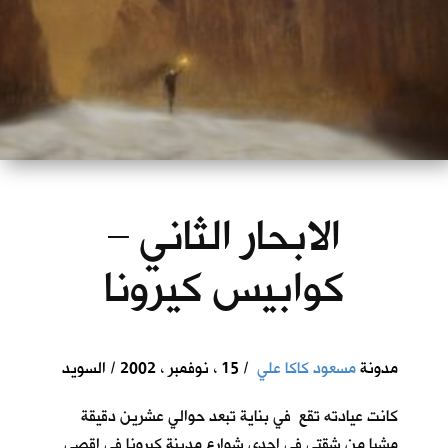
الابحار الثاني –
كوابيس كيرونا
مدونة
مسعود كاكا علي
/ 15 ، نوفمبر ، 2002 / السويد
كانت عيادته تقع في بناية تبعد حوالي عشرين دقيقة
مشيا من شقتي في احدى شوارع مدينة كيرونا في اقصى