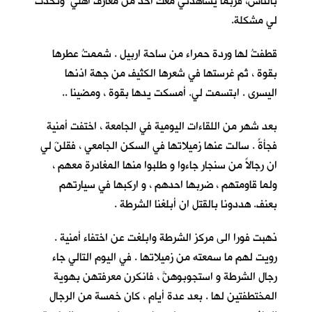
بالناس، فربما يشاهدني معك احدٌ من معارف اهلي وتحدث
لي مشكلة.
قطفتُ لها وردة حمراء من ساحة اربيل . شممتُ عطرها
بقوة ، ثم غرستها في شعرها الكثيف من جهة اذنها
اليسرى . ابتسمت لي. أمسكت يدها بقوة ، ومضينا ..
بعد شهر من اللقاءات اليومية في الجامعة ، اختفت أمنية
فجأةً . سالت عنها زميلاتها في السكن الجامعي ، فقلنَ لي
ان رجالاً من سنجار جاءوا و طلبوا منها المغادرة معهم ،
ولما قاومتهم ، ضربها احدهم ، و اركبها في سيارتهم
بعنف. هددونا بالقتل ان أبلغنا الشرطة .
ذهبت فورا الى مركز الشرطة وابلغت عن اختفاء أمنية .
رويت لهم ما سمعته من زميلاتها . في اليوم التالي جاء
رجال الشرطة و استجوبوهنَّ ، فانكرن معرفتهن بهوية
المختطفتين لها . بعد عدة أيام ، كان خمسة من الرجال