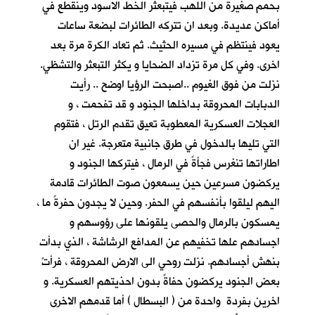
بحمم صغيرة من اللهب فيتبعثر الخط الاسود وينقطع في
أماكن عديدة. وبعد ان تتركه الطائرات لبضعة ساعات
يعود فينتظم في مسيره الحثيث. ثم تعاد الكرة مرة بعد
اخرى. وفي كل مرة تزداد الضحايا و يكثر التبعثر والتشظي.
نزلت من فوق الغيوم ..اصبحت الرؤيا اوضح .. رأيت
الدبابات المحروقة بداخلها الجنود و قد تفحمت ، و
العجلات العسكرية المعطوبة تعيق تقدم الرتل ، فتقوم
التي تليها بالدخول في طرق جانبية متعرجة. غير ان
اطاراتها تنغرس فجأةً في الرمال ، فيتركها الجنود و
يركضون مسرعين حين يسمعون صوت الطائرات قادمة
اليهم ليلقوا بأنفسهم في الحفر. وحين لا يجدون حفرةً ما ،
يمسكون بالرمال والحصى يلقونها على رؤوسهم و
اجسادهم علها تخفيهم عن المدافع الرشاشة ، الذي بدأت
بنهش أجسادهم. نزلت روحي الى الارض المحروقة ، فرأتْ
بعض الجنود يركضون حفاةً بدون احذيتهم العسكرية. و
اخرين بفردة واحدة من ( البسطال ) أما قدمهم الاخرى