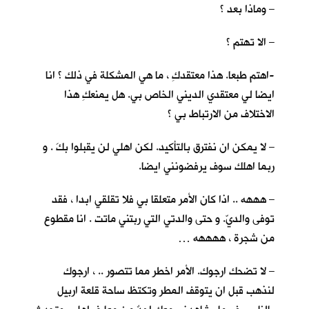
– وماذا بعد ؟
– الا تهتم ؟
-اهتم طبعا. هذا معتقدكِ ، ما هي المشكلة في ذلك ؟ انا
ايضا لي معتقدي الديني الخاص بي. هل يمنعكِ هذا
الاختلاف من الارتباط بي ؟
– لا يمكن ان نفترق بالتأكيد. لكن اهلي لن يقبلوا بكَ . و
ربما اهلك سوف يرفضونني ايضا.
– هههه .. اذا كان الأمر متعلقا بي فلا تقلقي ابدا ، فقد
توفى والديّ. و حتى والدتي التي ربتني ماتت . انا مقطوع
من شجرة ، ههههه …
– لا تضحك ارجوك. الأمر اخطر مما تتصور .. ، ارجوك
لنذهب قبل ان يتوقف المطر وتكتظ ساحة قلعة اربيل