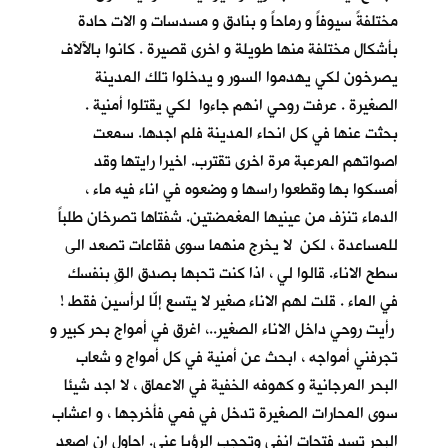
مختلفةً سيوفاً و رماحاً و بنادق و مسدسات و الات حادة
بأشكال مختلفة منها طويلة و اخرى قصيرة . كانوا بالآلاف
يصرخون لكي يهدموا السور و يدخلوا تلك المدينة
الصغيرة . عرفت روحي انهم جاءوا لكي يقتلوا أمنية .
بحثت عنها في كل انحاء المدينة فلم اجدها. سمعت
اصواتهم المرعبة مرة اخرى تقترب. اخيرا رايتها وقد
أمسكوا بها وقطعوا راسها و وضعوه في اناء فيه ماء ،
الدماء تنزف من عينيها المغمضتين. شفتاها تصرخان طلباً
للمساعدة ، لكن لا يخرج منهما سوى فقاعات تصعد الى
سطح الاناء. قالوا لي ، اذا كنت تحبها بصدق القِ بنفسك
في الماء . قلت لهم الاناء صغير لا يتسع إلّا لرأسين فقط !
رأيت روحي داخل الاناء الصغير..، اغرق في أمواج بحر كبير و
تجرفني أمواجه ، ابحث عن أمنية في كل أمواج و شعاب
البحر المرجانية و كهوفه الخفية في الاعماق ، لا اجد شيئا
سوى المحارات الصغيرة تدخل في فمي فأخرجها ، و اعشاب
البحر تسد فتحات انفي وتحجب الرؤيا عني. احاول ان اصعد