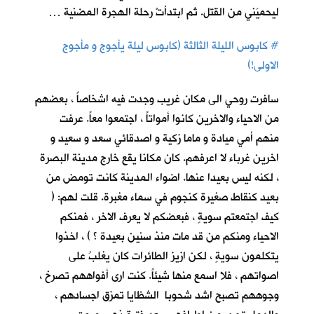
ليحميَني من القتل. ثم ابتدأتْ رحلة الهجرة المضنية …
#
كابوس الليلة الثالثة (كابوس ليلة يأجوج و مأجوج
الاولى!)
سافرت روحي الى مكان غريب وجدت فيه اشخاصاً ، بعضهم
من الاحياء والاخرين كانوا أمواتاً ، اجتمعوا معاً. عرفت
منهم أمي ميادة و ماما زكية و اصدقائي سعد و سعيد و
اخرين غرباء لا اعرفهم. كان مكانا يقع خارج مدينة البصرة
، لكنه ليس بعيدا عنها. اضواء المدينة كانت تومض من
بعيد كنقاط صغيرة كنجوم في سماء مغبرة. قلت لهم: (
كيف اجتمعتم سويةٍ ، فبعضكم لا يعرف الاخر ، فمنكم
الاحياء ومنكم من قد مات منذ سنين بعيدة ؟ ) ، اخذوا
يتكلمون سويةٍ ، لكن ازيز الطائرات كان يغلبُ على
اصواتهم ، فلا اسمع منها شيئاً. كنت ارى أفواههم تصرخ ،
وجوههم تصبح اشد شحوبا الشظايا تمزق اجسادهم ،