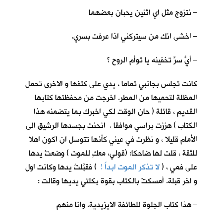
– نتزوج مثل اي اثنين يحبان بعضهما
– اخشى انك من سيتركني اذا عرفت بسري.
– أيُّ سرٍّ تخفينه يا تَوأم الروح ؟
كانت تجلس بجانبي تماما ، يدي على كتفها و الاخرى تحمل
المظلة لتحميها من المطر. اخرجت من محفظتها كتابها
القديم ، قائلة ( حان الوقت لكي اخبرك بما يتضمنه هذا
الكتاب ) هززت براسي موافقا . انحنت بجسدها الرشيق الى
الأمام قليلا ، و نظرت في عيني كأنها تتوسل ان اكون اهلا
للثقة ، قلت لها ضاحكا: (قولي، معكِ للموت ) وضعتْ يدها
على فمي ، (
لا تذكر الموت ابداً !
) فقبَّلتُ يدها وكانت اول
و اخر قبلة. أمسكتْ بالكتاب بقوة بكلتي يديها وقالت :
– هذا كتاب الجلوة للطائفة الايزيدية. وانا منهم