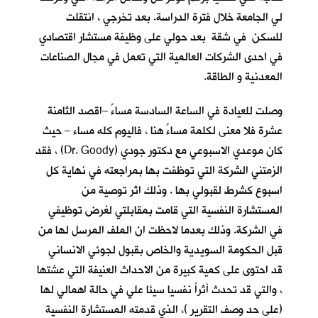
لي الجامعة خلال فترة الدراسة. بعد تخرجي ، انتقلت
للسكن في شقة بعد حولي على وظيفة مستشار اقتصادي
في احدى الشركات العالمية التي تعمل في مجال الصناعات
المعدنية و الطاقة.
وصلت للعيادة في الساعة السادسة مساءً –اقصد الثامنة
عشرة فلا معنى لكلمة مساءً هنا ، فاليوم كله مساء – حيث
كان موعدي الاسبوعي مع دكتور جودي (Dr. Goody) ، فقد
الزمتني الشركة التي توظفت بها بمراجعته في نهاية كل
اسبوع كشرط لقبولي بها . وذلك اثر توصية من
المستشارة النفسية التي قامت بمقابلتي لغرض توظيفي
في الشركة. وذلك بعدما لاحظت ان الملف المرسل لها من
قبل الحكومة السويدية والخاص بقبول لجوئي الانساني
قد احتوى على كمية كبيرة من الاحداث العنيفة التي عشتها
، والتي قد تحدث أثراً نفسيا سيئا علي في حالة اهمالي لها
(على حد وصف التقرير )، الذي قدمته المستشارة النفسية