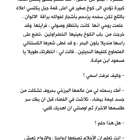
كبيرة تؤدي الى كوخ صغير في اعلى قمة جبل يكتسي اعلاه
بالثلج لكن سفحه يزدحم بأشجار لفواكه براقة الالوان .
علمت روحي انها كانت بانتظار وصولي ، فرايتها وقد
خرجت من باب الكوخ بعينيها الخضراوتين ،تضع على
راسها منديلا بلون البحر ، و قد غطى شعرها الكستنائي
المتماوج كتفيها النحيلين . قالت لي : انتظرتك طويلا يا
مسعود ابن ميادة.
– وكيف عرفتِ اسمي ؟
– أمك رسمته لي من عالمها البرزخي بحروف تشكلت من
جسد غيمة بيضاء ، تلاشت في الفضاء قبل ان يفك سر
طلسمها الاشرار ثم اوصتني ان اهديك قلبي.
– هل هذا حلم ؟
– انت تعلم ان الأحلام تصنعها ارواحنا ، والارواح تعيش