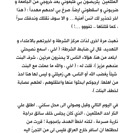
الملثمين يتربصون بي فتبعوني بعد خروجي من الجامعة و
ضربوني و اسقطوني ارضاً. صرخ بي احدهم مهدداً : ( هذا
اخر تحذير لك انسَ أمنية… و الا سوف نقتلك وندفنك سراً
، كما قتلناها .. تفووو …! )
ذهبت مرة اخرى لذات مركز الشرطة و اخبرتهم بالاعتداء و
التهديد. قال لي ضابط الشرطة: ( اخي ، اسمع نصيحتي
ابتعد من هنا. هؤلاء الناس لا يحذرون مرتين ، شرف البنت
عندهم عزيز ). قلت له : ( اخي ، والله ما عملت مع البنت
شيئاً يغضب الله أو الناس. هي زميلتي و ليس لها هنا احدٌ
من اهلها. ارجوكم ابحثوا عنها واعتقلوهم ، لعلهم عصابة
لخطف البنات ).
في اليوم التالي وقبل وصولي الى محل سكني , اطلق علي
النار احد الملثمين ، الذي كان يجلس خلف سائق دراجة
نارية مسرعة ، لكنه اخطأ الهدف بإعجوبة ! قررت من
لحظتها ان اسافر خارج العراق فليس لي من التجئُ اليه