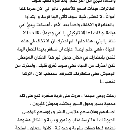
والدماء تجري من اطرافهم. بعد فترة ذهب صوت
الطائرات، فبدأت اسمع كلأمهم . قالوا لي الان صرنا كلنا
أمواتاً . لا تخشى شيئا سوف تأتي الينا قريبا. و ابتدأوا
بالمغادرة و الاختفاء واحداً بعد الآخر . أمسكتُ بيديَّ أمي
ميادة ،و قلت لها (لا تتركيني يا أمي وحيدا) . قالت: ( لا
تخف يا بني ، هذا حلم ! الم احذرك ان لا تخاف في هذه
الحياة ، فهي حلم ايضا! عليك ان تسافر بعيدا لتصل الينا،
فنحن بانتظارك في مكان جميل غير هذا المكان الموحش.
لكن احذرك من المياه فهي سوف تُغرق قلبك . واحذرك من
الوحوش فهي ستطاردك لتسرقه. سنذهب الان ، اتركنا
نذهب ..)
رحلت روحي مجددا ، مررت على قرية صغيرة تقع على تلة
محمية بسور وحول السور يحتشد وحوشٌ كثيرون ،
اجسادهم وملابسهم ملابس البشر و رؤوسهم كرؤوس
الحيوانات المفترسة ذئاب و نمور و دببة و اشكال مشوهة
تجتمع فيها صفات بشرية و حيوانية . كانوا يحملون اسلحةً