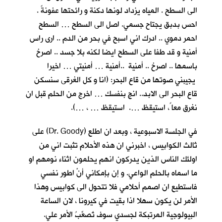
الى السطح . المياه يزداد لونها دكنة و رائحتها عفونةً .
احس بدبق يجتاح جسمي. اصل الى السطح … السطح
احمر دموي .. ادرك اني اسبح في بحر من الدم .. ارى راس
أمنية و قد طفا على السطح ايضا لكنه بلا جسد .. اصرخ
باسمها .. اصرخ .. أمنية ..أمنية … أمنيتي … اخيرا
يجيبني صوتها من قاع البحر: (انا و كل الغرقى سنسكن
قاع البحر الى الابد.. انج بنفسك … اخرج من الحلم قبل ان
نغرق معا ً، استيقظ …. استيقظ … ، …).
في الجلسة الاسبوعية ، وبعد ان اطلع (Dr. Goody) على
ثالث الكوابيس ، اخبرني ان هذه الأحلام تثبت اني من
اولئك الناس الذين يدركون انهم يحلمون اثناء نومهم او
ما اسماه بالحلم الواعي. و إن بإمكاني أنْ اطور نفسي
فاستطيع ان اصمم أحلامي فلا تتحول الى كوابيس وهذا
الأمر لن يكون سهلا اذا بقيت في كيرونا ، لان الساعة
البيولوجية المرتبكة لجسدي سوف تُصعِّبُ الأمر علي.