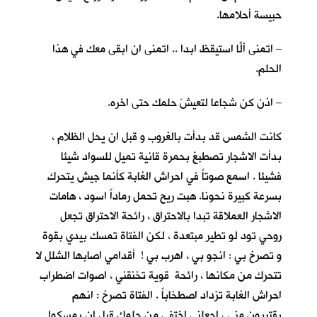
حبيسة أحلامها.
– اتمنى ألّا استيقظ ابدا .. اتمنى ان ابقى معكِ في هذا
الحلم.
– اذن كن شجاعا لتعيشَ حلمك حتى اخره.
كانت الشمس قد بدأت بالغروب و قبل ان يحل الظلام ،
بدأت الاشجار تصطبغ بحمرة قانية تميل للسواد شيئا
فشيئا . اسمع صوتاً في احراش الغابة كأنما جيش يتحرك
بسرعة كبيرة نحونا. هبت ريح تحمل رماداً اسود ، هامات
الاشجار العملاقة تبدا بالاحتراق ، رائحة الاحتراق تجعل
روحي تود لو تطير مبتعدة ، لكن الفتاة تمسك بيدي بقوة
و تصرخ بي : انجو بي ، اهرب بي ! أقدامي اصابها الشلل لا
تتحرك من مكانها ، رائحة قوية تخنقني ، اصوات اضطراب
احراش الغابة تزداد اصطخاباً . الفتاة تصرخ : انهم
يقتربون مني ، اجعلني اختفي من حلمك قبل ان يمسكوا