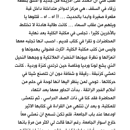
طلب مني ان اتمدد على الاريكة من جديد و أحدق بنقطة
زرقاء في السقف ، هي مركز لدوائر متداخلة داخل قبة
مقعرة صغيرة وابدا بالحديث … (( اه .. اه .. قتلوها يا
ويلهم من عقاب السماء … كانت طالبة هادئة لا تختلط
بالأخرين كثيرا ، تجلس في مكتبة الكلية بعد نهاية
المحاضرات و تقرا في كتاب قديم ، احسب انها تجلبه معها
وليس من كتب مكتبة الكلية. اثارت فضولي بهدوئها و
انعزالها و نظرة عيونها الخضراء الملائكية و وجهها النحيل
الذي يشع لونا ورديا وخاصة حين ترتدي كنزة وردية . كانت
تمشي كزنبقة ، رقيقة و شفافة دون ان تتصنع شيئا في
حركاتها . توحي لمن ينظر اليها انها لوحة في حلم من
أحلام الفجر الرائقة . بدأت اتحاور معها بعد انتهاء
المحاضرة فقد كنا في ذات الصف الدراسي ، ثم نتمشى
للمكتبة. و بعد ان تنتهي من القراءة في كتابها الاثير
اودعها عند باب الجامعة. فلم تكن تسمح ان نمشي معاً
خارج اسوار الجامعة. رغم انها قالت لي اكثر من مرةٍ بانها