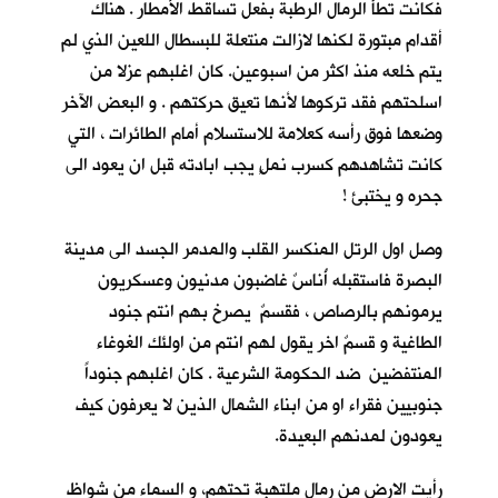
فكانت تطأُ الرمال الرطبة بفعل تساقط الأمطار . هناك
أقدام مبتورة لكنها لازالت منتعلة للبسطال اللعين الذي لم
يتم خلعه منذ اكثر من اسبوعين. كان اغلبهم عزلا من
اسلحتهم فقد تركوها لأنها تعيق حركتهم . و البعض الآخر
وضعها فوق رأسه كعلامة للاستسلام أمام الطائرات ، التي
كانت تشاهدهم كسرب نملٍ يجب ابادته قبل ان يعود الى
جحره و يختبئ !
وصل اول الرتل المنكسر القلب والمدمر الجسد الى مدينة
البصرة فاستقبله أُناسٌ غاضبون مدنيون وعسكريون
يرمونهم بالرصاص ، فقسمٌ يصرخ بهم انتم جنود
الطاغية و قسمٌ اخر يقول لهم انتم من اولئك الغوغاء
المنتفضين ضد الحكومة الشرعية . كان اغلبهم جنوداً
جنوبيين فقراء او من ابناء الشمال الذين لا يعرفون كيف
يعودون لمدنهم البعيدة.
رأيت الارض من رمال ملتهبة تحتهم، و السماء من شواظ