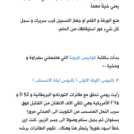
يعني شيئاً مهماً.
ضع الورقة و القلم او جهاز التسجيل قرب سريرك و سجل
كل شيءٍ فور استيقاظك من الحلم.
بدأت بكتابة
كوابيس كيرونا
ا
لتي هاجمتني بضراوة و
وحشية :-
# كابوس الليلة الاولى ( كابوس ليلة الانسحاب )
رأيت روحي تحلق مع طائرات التورنادو البريطانية و 52 B و
F16 الأمريكية وهي تلقي الاف الاطنان من القنابل فوق
سرب النمل المنسحب من الكويت الى العبدلي مرورا
بسفوان ثم بجبل سنام وصولا الى جسر الزبير. كنت ارى
خطاً اسودَ طويلاً يتبعثر هنا وهناك . تقوم الطائرات برشه