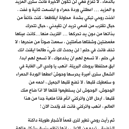
بالدماء . لا تفزع فهي لن تكون الاخيرة فانت سترى المزيد
و المزيد … اعطتني وردة حمراء و ابتسمت ثانية و غفت .
اخذت روحي تبكي بشدة محاولة ايقاظها . كنت خائفاً من
حبال تقترب من قدمي تريد ان تقيدني ، حبال تتحرك
بذاتها من دون يد تحركها … اقتربت منها…كانت عيناها
مغمضتين وشفتاها صأمتتين ، سمعتُ صوتاً من منحرها : لا
تخف فانت في حلم ! لن يحدث لك شيءٌ طالما ايقنت انك
في حلم . لا تسمح لهم ان يخدعوك ، لا تسمح لهم ابدا.
ابق محتفظا بروحك البريئة. اذهب يا ولدي الى الغابة في
الشمال سترى أميرة يحرسها وحوشٌ اعطها الوردة الحمراء
و ستعطيك قلبها . لا تضع قلبها الجميل ، احمه من
الوحوش. الوحوش لن يستطيعوا قتلها الا اذا ضاع منك
قلبها . ارحل الان واتركني انأم فانا متعبة جدا من هذا
العالم ، اذهب واتركني فانت قد وُلِدتَ الان !
ثم رأيت روحي تطير لترى قمماً لأشجارٍ طويلة داكنة
الخضرة . تبدو من الاعلى ، انها تنظم بنسق يشكل متاهة