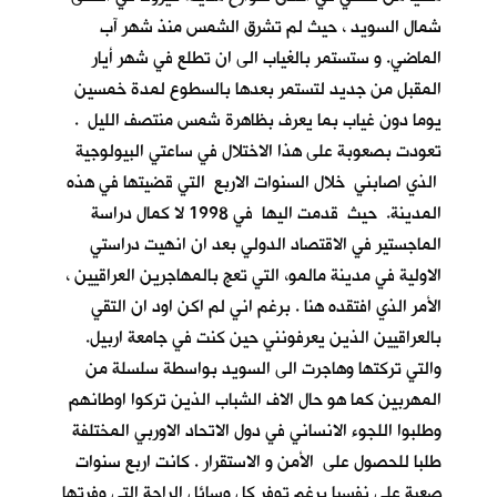
شمال السويد ، حيث لم تشرق الشمس منذ شهر آب
الماضي. و ستستمر بالغياب الى ان تطلع في شهر أيار
المقبل من جديد لتستمر بعدها بالسطوع لمدة خمسين
يوما دون غياب بما يعرف بظاهرة شمس منتصف الليل .
تعودت بصعوبة على هذا الاختلال في ساعتي البيولوجية
الذي اصابني خلال السنوات الاربع التي قضيتها في هذه
المدينة. حيث قدمت اليها في 1998 لا كمال دراسة
الماجستير في الاقتصاد الدولي بعد ان انهيت دراستي
الاولية في مدينة مالمو، التي تعج بالمهاجرين العراقيين ،
الأمر الذي افتقده هنا . برغم اني لم اكن اود ان التقي
بالعراقيين الذين يعرفونني حين كنت في جامعة اربيل.
والتي تركتها وهاجرت الى السويد بواسطة سلسلة من
المهربين كما هو حال الاف الشباب الذين تركوا اوطانهم
وطلبوا اللجوء الانساني في دول الاتحاد الاوربي المختلفة
طلبا للحصول على الأمن و الاستقرار . كانت اربع سنوات
صعبة علي نفسيا برغم توفر كل وسائل الراحة التي وفرتها