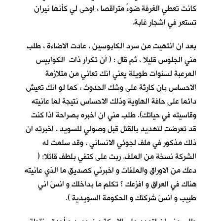
كانت تعطي الغرفة ضوءً متراقصا ، اوحى لي كأنها نيران
تستعر في اشجار غابة.
بعد ان انتهيت من سرد الكابوسين ، عادت الاضاءة ، طلب
مني الجلوس قليلا ، ثم قال : ( أن تكرار ذات الكوابيس
المرعبة لسنوات طويلة يعني انك تعاني من متلازمة
الاحساس بان كارثة على وشك الحدوث ، كما لو انك تعيش
دائما على حافة الهاوية وذلك الاحساس نتيجة لما عانيته
وقاسيته في حياتك). طلب مني ان اخبره بصراحة اذا كنت
قد تعرضت لتهديد بالقتل قبل وصولي للسويد . اخبرته ان
ذلك مذكور في ملف لجوئي الانساني ، وقد سلمت له
الشركة نسخة من الملف. ربت على كتفي بلطف قائلا: (
دعك من الاوراق والملفات و اخبرني كصديق ما الذي عانيته
هناك في العراق و افزعك ؟ تكلم ما بداخلك و انسَ اني
طبيب و انسَ شركتك و الحكومة السويدية ).