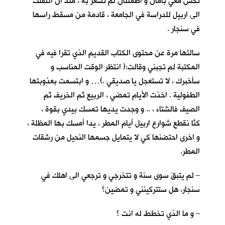
تحس معي بأمان و اطمئنان لم تشعر به ، منذ ان انتقلت
الى اربيل للدراسة في الجامعة ، قادمة من مسقط راسها
في سنجار .
سالتها مرة عن محتوى الكتاب القديم الذي تقرا فيه في
المكتبة لم تجبني وقالت:( انتظر الوقت المناسب و
سأخبرك ، لا تستعجل يا صديقي .)… و ابتسمت بعذوبتها
الطفولية . اخذت الأيام تمضي ، الربيع ثم الخريف ثم
الصيف فالشتاء ، .. و وجدت يديها تمسك بيدي بقوة ،
كنّا نقطع شوارع اربيل أيام المطر ، يداً أمسك بها المظلة ،
و اخرى احتضنها كي لا يتمايل جسمها النحيل من رشقات
المطر.
– لم يتبقَ سوى سنة و تتخرجي و ترجعي الى اهلك في
سنجار، هل ستتركينني و تمضين؟
– و ما الذي تخطط له انت ؟