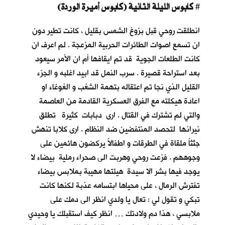
كابوس الليلة الثانية (كابوس أميرة الوردة)
#
انطلقت روحي قبل بزوغ الشمس بقليل ، كانت تطير دون
ان تسمع اصوات الطائرات الحربية المزعجة . لم اعرف ان
كانت الطلعات الجوية قد تم ايقافها أم ان الأمر سيعود
بعد استراحة قصيرة . سرب النمل قد ابيد اغلبه و الجزء
القليل الذي نجا تم اعتقاله بتهمة الشغب و الغوغاء او
اعادة هيكلته مع الفرق العسكرية القادمة من العاصمة
والتي لم تشترك في القتال . ارى دبابات كثيرة تطلق
نيرانها لتحصد المنتفضين ضد النظام . ارى كلابا تنهش
جثثاً ملقاة في الطرقات و اطفالاً يركضون هائمين على
وجوههم . فزعت روحي وهربت الى صحراء رملية بيضاء لا
يوجد فيها بشر الا سيدة هيئتها مهيبة بملابس بيضاء
تفترش الرمال ، على محياها ابتسامه عذبة لكنها كانت
تبكي و تقول لي : تعال يا ولدي انظر الى دمك على
ملابسي ، هذا دم ولادتك … انظر كيف استقبلك يا وحيدي