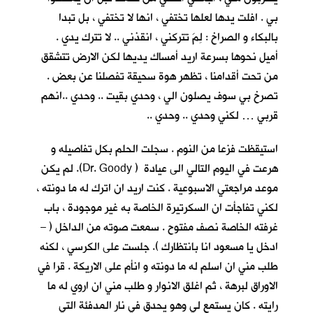
بي . افلت يدها لعلها تختفي ، انها لا تختفي ، بل تبدا
بالبكاء و الصراخ : لِمَ تتركني ، انقذني .. لا تترك يدي .
أميل نحوها بسرعة اريد أمساك يديها لكن الارض تتشقق
من تحت أقدامنا ، تظهر هوة سحيقة تفصلنا عن بعض .
تصرخ بي سوف يصلون الي ، وحدي بقيت .. وحدي ..انهم
قربي … لكني وحدي .. وحدي ..
استيقظت فزعا من النوم . سجلت الحلم بكل تفاصيله و
هرعت في اليوم التالي الى عيادة ( Dr. Goody). لم يكن
موعد مراجعتي الاسبوعية . كنت اريد ان اترك له ما دونته ،
لكني تفاجأت ان السكرتيرة الخاصة به غير موجودة ، باب
غرفته الخاصة نصف مفتوح . سمعت صوته من الداخل ( –
ادخل يا مسعود انا بانتظارك ). جلست على الكرسي ، لكنه
طلب مني ان اسلم له ما دونته و انأم على الاريكة . قرا في
الاوراق لبرهة ، ثم اغلق الانوار و طلب مني ان اروي له ما
رايته . كان يستمع لي وهو يحدق في نار المدفئة التي