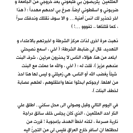
الملثمين يتربصون بي فتبعوني بعد خروجي من الجامعة و
ضربوني و اسقطوني ارضاً. صرخ بي احدهم مهدداً : ( هذا
اخر تحذير لك انسَ أمنية… و الا سوف نقتلك وندفنك سراً
، كما قتلناها .. تفووو …! )
ذهبت مرة اخرى لذات مركز الشرطة و اخبرتهم بالاعتداء و
التهديد. قال لي ضابط الشرطة: ( اخي ، اسمع نصيحتي
ابتعد من هنا. هؤلاء الناس لا يحذرون مرتين ، شرف البنت
عندهم عزيز ). قلت له : ( اخي ، والله ما عملت مع البنت
شيئاً يغضب الله أو الناس. هي زميلتي و ليس لها هنا احدٌ
من اهلها. ارجوكم ابحثوا عنها واعتقلوهم ، لعلهم عصابة
لخطف البنات ).
في اليوم التالي وقبل وصولي الى محل سكني , اطلق علي
النار احد الملثمين ، الذي كان يجلس خلف سائق دراجة
نارية مسرعة ، لكنه اخطأ الهدف بإعجوبة ! قررت من
لحظتها ان اسافر خارج العراق فليس لي من التجئُ اليه