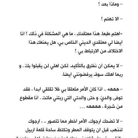
– وماذا بعد ؟
– الا تهتم ؟
-اهتم طبعا. هذا معتقدكِ ، ما هي المشكلة في ذلك ؟ انا
ايضا لي معتقدي الديني الخاص بي. هل يمنعكِ هذا
الاختلاف من الارتباط بي ؟
– لا يمكن ان نفترق بالتأكيد. لكن اهلي لن يقبلوا بكَ . و
ربما اهلك سوف يرفضونني ايضا.
– هههه .. اذا كان الأمر متعلقا بي فلا تقلقي ابدا ، فقد
توفى والديّ. و حتى والدتي التي ربتني ماتت . انا مقطوع
من شجرة ، ههههه …
– لا تضحك ارجوك. الأمر اخطر مما تتصور .. ، ارجوك
لنذهب قبل ان يتوقف المطر وتكتظ ساحة قلعة اربيل