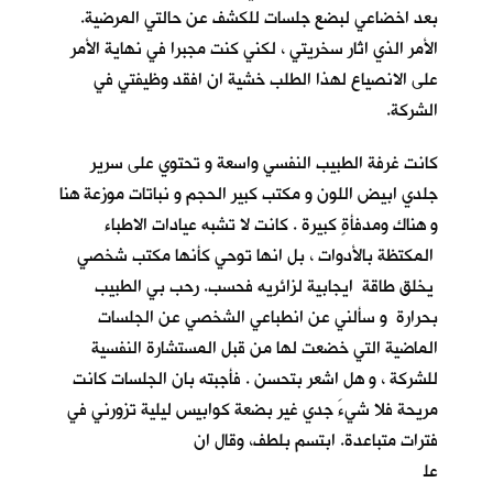
بعد اخضاعي لبضع جلسات للكشف عن حالتي المرضية.
الأمر الذي اثار سخريتي ، لكني كنت مجبرا في نهاية الأمر
على الانصياع لهذا الطلب خشية ان افقد وظيفتي في
الشركة.
كانت غرفة الطبيب النفسي واسعة و تحتوي على سرير
جلدي ابيض اللون و مكتب كبير الحجم و نباتات موزعة هنا
و هناك ومدفأةٍ كبيرة . كانت لا تشبه عيادات الاطباء
المكتظة بالأدوات ، بل انها توحي كأنها مكتب شخصي
يخلق طاقة ايجابية لزائريه فحسب. رحب بي الطبيب
بحرارة و سألني عن انطباعي الشخصي عن الجلسات
الماضية التي خضعت لها من قبل المستشارة النفسية
للشركة ، و هل اشعر بتحسن . فأجبته بان الجلسات كانت
مريحة فلا شيءَ جدي غير بضعة كوابيس ليلية تزورني في
فترات متباعدة. ابتسم بلطف، وقال ان
عل