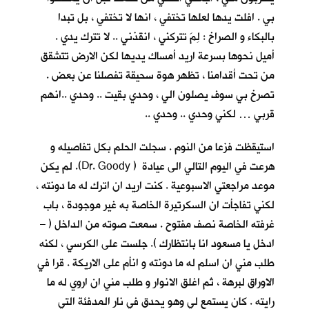
بي . افلت يدها لعلها تختفي ، انها لا تختفي ، بل تبدا
بالبكاء و الصراخ : لِمَ تتركني ، انقذني .. لا تترك يدي .
أميل نحوها بسرعة اريد أمساك يديها لكن الارض تتشقق
من تحت أقدامنا ، تظهر هوة سحيقة تفصلنا عن بعض .
تصرخ بي سوف يصلون الي ، وحدي بقيت .. وحدي ..انهم
قربي … لكني وحدي .. وحدي ..
استيقظت فزعا من النوم . سجلت الحلم بكل تفاصيله و
هرعت في اليوم التالي الى عيادة ( Dr. Goody). لم يكن
موعد مراجعتي الاسبوعية . كنت اريد ان اترك له ما دونته ،
لكني تفاجأت ان السكرتيرة الخاصة به غير موجودة ، باب
غرفته الخاصة نصف مفتوح . سمعت صوته من الداخل ( –
ادخل يا مسعود انا بانتظارك ). جلست على الكرسي ، لكنه
طلب مني ان اسلم له ما دونته و انأم على الاريكة . قرا في
الاوراق لبرهة ، ثم اغلق الانوار و طلب مني ان اروي له ما
رايته . كان يستمع لي وهو يحدق في نار المدفئة التي