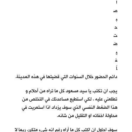
ا
ص
ب
ح
ت
ض
ي
ف
اً
دائم الحضور خلال السنوات التي قضيتها في هذه المدينة.
يجب ان تكتب يا سيد مسعود كل ما تراه من أحلام و
تطلعني عليه ، لكي استطيع مساعدتك في التخلص من
هذا الضغط النفسي الذي سوف يزداد اذا استمريت في
محاولة اخفائه او التقليل من شانه.
سوف احاول ان اكتب كل ما أراه رغم انه شيء متكرر، ربما لا