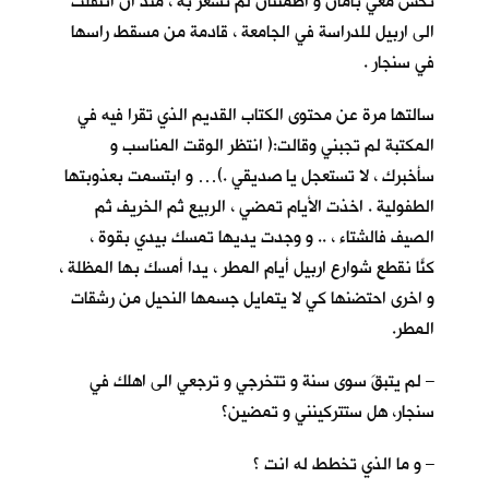
تحس معي بأمان و اطمئنان لم تشعر به ، منذ ان انتقلت
الى اربيل للدراسة في الجامعة ، قادمة من مسقط راسها
في سنجار .
سالتها مرة عن محتوى الكتاب القديم الذي تقرا فيه في
المكتبة لم تجبني وقالت:( انتظر الوقت المناسب و
سأخبرك ، لا تستعجل يا صديقي .)… و ابتسمت بعذوبتها
الطفولية . اخذت الأيام تمضي ، الربيع ثم الخريف ثم
الصيف فالشتاء ، .. و وجدت يديها تمسك بيدي بقوة ،
كنّا نقطع شوارع اربيل أيام المطر ، يداً أمسك بها المظلة ،
و اخرى احتضنها كي لا يتمايل جسمها النحيل من رشقات
المطر.
– لم يتبقَ سوى سنة و تتخرجي و ترجعي الى اهلك في
سنجار، هل ستتركينني و تمضين؟
– و ما الذي تخطط له انت ؟