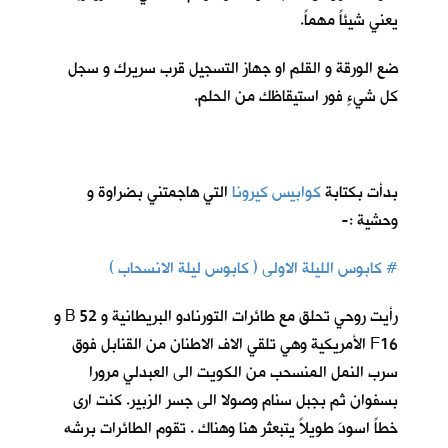
يعني شيئاً مهماً.
ضع الورقة و القلم او جهاز التسجيل قرب سريرك و سجل
كل شيءٍ فور استيقاظك من الحلم.
بدأت بكتابة
كوابيس كيرونا
ا
لتي هاجمتني بضراوة و
وحشية :-
# كابوس الليلة الاولى ( كابوس ليلة الانسحاب )
رأيت روحي تحلق مع طائرات التورنادو البريطانية و 52 B و
F16 الأمريكية وهي تلقي الاف الاطنان من القنابل فوق
سرب النمل المنسحب من الكويت الى العبدلي مرورا
بسفوان ثم بجبل سنام وصولا الى جسر الزبير. كنت ارى
خطاً اسودَ طويلاً يتبعثر هنا وهناك . تقوم الطائرات برشه