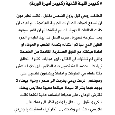
كابوس الليلة الثانية (كابوس أميرة الوردة)
#
انطلقت روحي قبل بزوغ الشمس بقليل ، كانت تطير دون
ان تسمع اصوات الطائرات الحربية المزعجة . لم اعرف ان
كانت الطلعات الجوية قد تم ايقافها أم ان الأمر سيعود
بعد استراحة قصيرة . سرب النمل قد ابيد اغلبه و الجزء
القليل الذي نجا تم اعتقاله بتهمة الشغب و الغوغاء او
اعادة هيكلته مع الفرق العسكرية القادمة من العاصمة
والتي لم تشترك في القتال . ارى دبابات كثيرة تطلق
نيرانها لتحصد المنتفضين ضد النظام . ارى كلابا تنهش
جثثاً ملقاة في الطرقات و اطفالاً يركضون هائمين على
وجوههم . فزعت روحي وهربت الى صحراء رملية بيضاء لا
يوجد فيها بشر الا سيدة هيئتها مهيبة بملابس بيضاء
تفترش الرمال ، على محياها ابتسامه عذبة لكنها كانت
تبكي و تقول لي : تعال يا ولدي انظر الى دمك على
ملابسي ، هذا دم ولادتك … انظر كيف استقبلك يا وحيدي