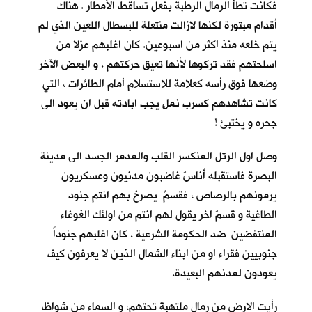
فكانت تطأُ الرمال الرطبة بفعل تساقط الأمطار . هناك
أقدام مبتورة لكنها لازالت منتعلة للبسطال اللعين الذي لم
يتم خلعه منذ اكثر من اسبوعين. كان اغلبهم عزلا من
اسلحتهم فقد تركوها لأنها تعيق حركتهم . و البعض الآخر
وضعها فوق رأسه كعلامة للاستسلام أمام الطائرات ، التي
كانت تشاهدهم كسرب نملٍ يجب ابادته قبل ان يعود الى
جحره و يختبئ !
وصل اول الرتل المنكسر القلب والمدمر الجسد الى مدينة
البصرة فاستقبله أُناسٌ غاضبون مدنيون وعسكريون
يرمونهم بالرصاص ، فقسمٌ يصرخ بهم انتم جنود
الطاغية و قسمٌ اخر يقول لهم انتم من اولئك الغوغاء
المنتفضين ضد الحكومة الشرعية . كان اغلبهم جنوداً
جنوبيين فقراء او من ابناء الشمال الذين لا يعرفون كيف
يعودون لمدنهم البعيدة.
رأيت الارض من رمال ملتهبة تحتهم، و السماء من شواظ