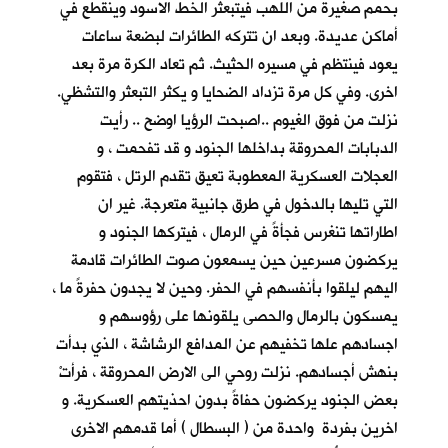
بحمم صغيرة من اللهب فيتبعثر الخط الاسود وينقطع في
أماكن عديدة. وبعد ان تتركه الطائرات لبضعة ساعات
يعود فينتظم في مسيره الحثيث. ثم تعاد الكرة مرة بعد
اخرى. وفي كل مرة تزداد الضحايا و يكثر التبعثر والتشظي.
نزلت من فوق الغيوم ..اصبحت الرؤيا اوضح .. رأيت
الدبابات المحروقة بداخلها الجنود و قد تفحمت ، و
العجلات العسكرية المعطوبة تعيق تقدم الرتل ، فتقوم
التي تليها بالدخول في طرق جانبية متعرجة. غير ان
اطاراتها تنغرس فجأةً في الرمال ، فيتركها الجنود و
يركضون مسرعين حين يسمعون صوت الطائرات قادمة
اليهم ليلقوا بأنفسهم في الحفر. وحين لا يجدون حفرةً ما ،
يمسكون بالرمال والحصى يلقونها على رؤوسهم و
اجسادهم علها تخفيهم عن المدافع الرشاشة ، الذي بدأت
بنهش أجسادهم. نزلت روحي الى الارض المحروقة ، فرأتْ
بعض الجنود يركضون حفاةً بدون احذيتهم العسكرية. و
اخرين بفردة واحدة من ( البسطال ) أما قدمهم الاخرى