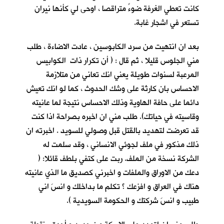
كانت تعطي الغرفة ضوءً متراقصا ، اوحى لي كأنها نيران
تستعر في اشجار غابة.
بعد ان انتهيت من سرد الكابوسين ، عادت الاضاءة ، طلب
مني الجلوس قليلا ، ثم قال : ( أن تكرار ذات الكوابيس
المرعبة لسنوات طويلة يعني انك تعاني من متلازمة
الاحساس بان كارثة على وشك الحدوث ، كما لو انك تعيش
دائما على حافة الهاوية وذلك الاحساس نتيجة لما عانيته
وقاسيته في حياتك). طلب مني ان اخبره بصراحة اذا كنت
قد تعرضت لتهديد بالقتل قبل وصولي للسويد . اخبرته ان
ذلك مذكور في ملف لجوئي الانساني ، وقد سلمت له
الشركة نسخة من الملف. ربت على كتفي بلطف قائلا: (
دعك من الاوراق والملفات و اخبرني كصديق ما الذي عانيته
هناك في العراق و افزعك ؟ تكلم ما بداخلك و انسَ اني
طبيب و انسَ شركتك و الحكومة السويدية ).