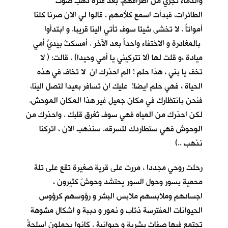
والدماء تجري من اطرافهم. بعد فترة ذهب صوت
الطائرات، فبدأت اسمع كلأمهم . قالوا لي الان صرنا كلنا
أمواتاً . لا تخشى شيئا سوف تأتي الينا قريبا. و ابتدأوا
بالمغادرة و الاختفاء واحداً بعد الآخر . أمسكتُ بيديَّ أمي
ميادة ،و قلت لها (لا تتركيني يا أمي وحيدا) . قالت: ( لا
تخف يا بني ، هذا حلم ! الم احذرك ان لا تخاف في هذه
الحياة ، فهي حلم ايضا! عليك ان تسافر بعيدا لتصل الينا،
فنحن بانتظارك في مكان جميل غير هذا المكان الموحش.
لكن احذرك من المياه فهي سوف تُغرق قلبك . واحذرك من
الوحوش فهي ستطاردك لتسرقه. سنذهب الان ، اتركنا
نذهب ..)
رحلت روحي مجددا ، مررت على قرية صغيرة تقع على تلة
محمية بسور وحول السور يحتشد وحوشٌ كثيرون ،
اجسادهم وملابسهم ملابس البشر و رؤوسهم كرؤوس
الحيوانات المفترسة ذئاب و نمور و دببة و اشكال مشوهة
تجتمع فيها صفات بشرية و حيوانية . كانوا يحملون اسلحةً