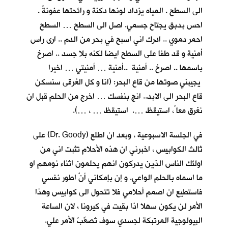
الى السطح . المياه يزداد لونها دكنة و رائحتها عفونةً .
احس بدبق يجتاح جسمي. اصل الى السطح … السطح
احمر دموي .. ادرك اني اسبح في بحر من الدم .. ارى راس
أمنية و قد طفا على السطح ايضا لكنه بلا جسد .. اصرخ
باسمها .. اصرخ .. أمنية ..أمنية … أمنيتي … اخيرا
يجيبني صوتها من قاع البحر: (انا و كل الغرقى سنسكن
قاع البحر الى الابد.. انج بنفسك … اخرج من الحلم قبل ان
نغرق معا ً، استيقظ …. استيقظ … ، …).
في الجلسة الاسبوعية ، وبعد ان اطلع (Dr. Goody) على
ثالث الكوابيس ، اخبرني ان هذه الأحلام تثبت اني من
اولئك الناس الذين يدركون انهم يحلمون اثناء نومهم او
ما اسماه بالحلم الواعي. و إن بإمكاني أنْ اطور نفسي
فاستطيع ان اصمم أحلامي فلا تتحول الى كوابيس وهذا
الأمر لن يكون سهلا اذا بقيت في كيرونا ، لان الساعة
البيولوجية المرتبكة لجسدي سوف تُصعِّبُ الأمر علي.