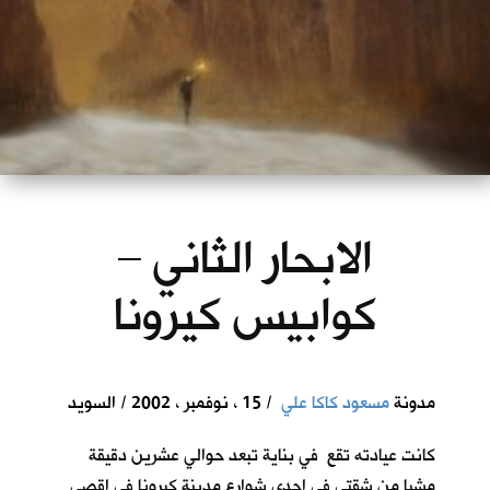
الابحار الثاني –
كوابيس كيرونا
مدونة
مسعود كاكا علي
/ 15 ، نوفمبر ، 2002 / السويد
كانت عيادته تقع في بناية تبعد حوالي عشرين دقيقة
مشيا من شقتي في احدى شوارع مدينة كيرونا في اقصى