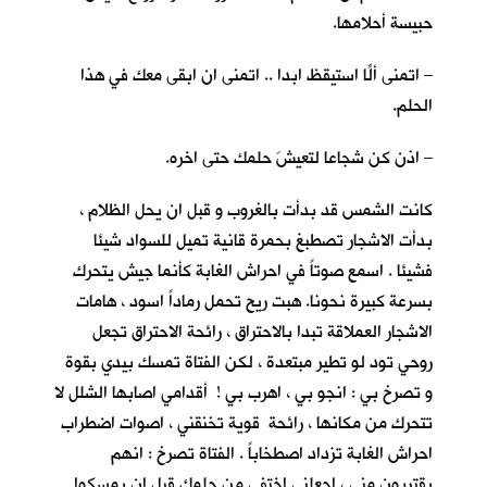
حبيسة أحلامها.
– اتمنى ألّا استيقظ ابدا .. اتمنى ان ابقى معكِ في هذا
الحلم.
– اذن كن شجاعا لتعيشَ حلمك حتى اخره.
كانت الشمس قد بدأت بالغروب و قبل ان يحل الظلام ،
بدأت الاشجار تصطبغ بحمرة قانية تميل للسواد شيئا
فشيئا . اسمع صوتاً في احراش الغابة كأنما جيش يتحرك
بسرعة كبيرة نحونا. هبت ريح تحمل رماداً اسود ، هامات
الاشجار العملاقة تبدا بالاحتراق ، رائحة الاحتراق تجعل
روحي تود لو تطير مبتعدة ، لكن الفتاة تمسك بيدي بقوة
و تصرخ بي : انجو بي ، اهرب بي ! أقدامي اصابها الشلل لا
تتحرك من مكانها ، رائحة قوية تخنقني ، اصوات اضطراب
احراش الغابة تزداد اصطخاباً . الفتاة تصرخ : انهم
يقتربون مني ، اجعلني اختفي من حلمك قبل ان يمسكوا