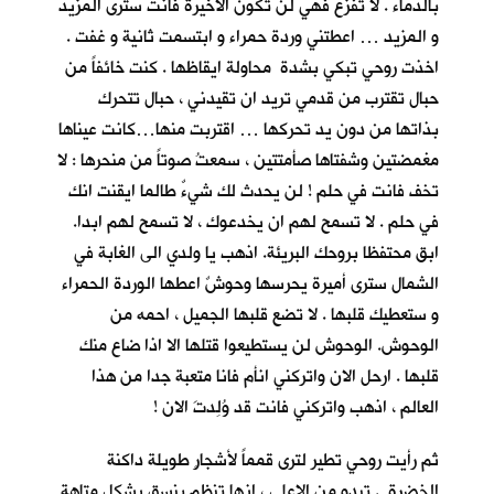
بالدماء . لا تفزع فهي لن تكون الاخيرة فانت سترى المزيد
و المزيد … اعطتني وردة حمراء و ابتسمت ثانية و غفت .
اخذت روحي تبكي بشدة محاولة ايقاظها . كنت خائفاً من
حبال تقترب من قدمي تريد ان تقيدني ، حبال تتحرك
بذاتها من دون يد تحركها … اقتربت منها…كانت عيناها
مغمضتين وشفتاها صأمتتين ، سمعتُ صوتاً من منحرها : لا
تخف فانت في حلم ! لن يحدث لك شيءٌ طالما ايقنت انك
في حلم . لا تسمح لهم ان يخدعوك ، لا تسمح لهم ابدا.
ابق محتفظا بروحك البريئة. اذهب يا ولدي الى الغابة في
الشمال سترى أميرة يحرسها وحوشٌ اعطها الوردة الحمراء
و ستعطيك قلبها . لا تضع قلبها الجميل ، احمه من
الوحوش. الوحوش لن يستطيعوا قتلها الا اذا ضاع منك
قلبها . ارحل الان واتركني انأم فانا متعبة جدا من هذا
العالم ، اذهب واتركني فانت قد وُلِدتَ الان !
ثم رأيت روحي تطير لترى قمماً لأشجارٍ طويلة داكنة
الخضرة . تبدو من الاعلى ، انها تنظم بنسق يشكل متاهة