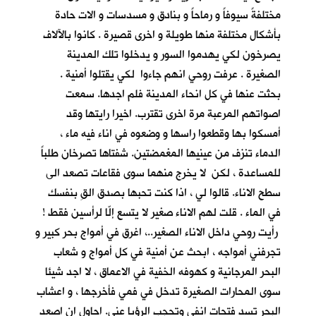
مختلفةً سيوفاً و رماحاً و بنادق و مسدسات و الات حادة
بأشكال مختلفة منها طويلة و اخرى قصيرة . كانوا بالآلاف
يصرخون لكي يهدموا السور و يدخلوا تلك المدينة
الصغيرة . عرفت روحي انهم جاءوا لكي يقتلوا أمنية .
بحثت عنها في كل انحاء المدينة فلم اجدها. سمعت
اصواتهم المرعبة مرة اخرى تقترب. اخيرا رايتها وقد
أمسكوا بها وقطعوا راسها و وضعوه في اناء فيه ماء ،
الدماء تنزف من عينيها المغمضتين. شفتاها تصرخان طلباً
للمساعدة ، لكن لا يخرج منهما سوى فقاعات تصعد الى
سطح الاناء. قالوا لي ، اذا كنت تحبها بصدق القِ بنفسك
في الماء . قلت لهم الاناء صغير لا يتسع إلّا لرأسين فقط !
رأيت روحي داخل الاناء الصغير..، اغرق في أمواج بحر كبير و
تجرفني أمواجه ، ابحث عن أمنية في كل أمواج و شعاب
البحر المرجانية و كهوفه الخفية في الاعماق ، لا اجد شيئا
سوى المحارات الصغيرة تدخل في فمي فأخرجها ، و اعشاب
البحر تسد فتحات انفي وتحجب الرؤيا عني. احاول ان اصعد