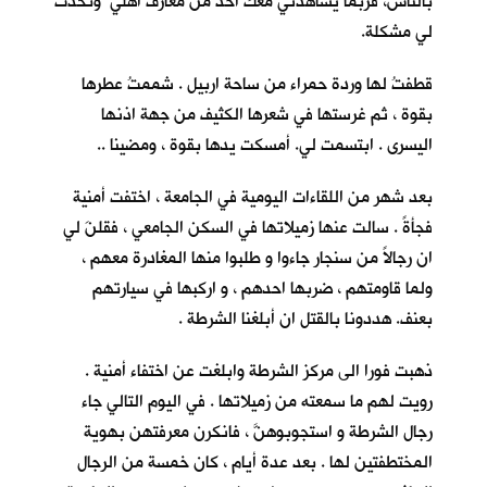
بالناس، فربما يشاهدني معك احدٌ من معارف اهلي وتحدث
لي مشكلة.
قطفتُ لها وردة حمراء من ساحة اربيل . شممتُ عطرها
بقوة ، ثم غرستها في شعرها الكثيف من جهة اذنها
اليسرى . ابتسمت لي. أمسكت يدها بقوة ، ومضينا ..
بعد شهر من اللقاءات اليومية في الجامعة ، اختفت أمنية
فجأةً . سالت عنها زميلاتها في السكن الجامعي ، فقلنَ لي
ان رجالاً من سنجار جاءوا و طلبوا منها المغادرة معهم ،
ولما قاومتهم ، ضربها احدهم ، و اركبها في سيارتهم
بعنف. هددونا بالقتل ان أبلغنا الشرطة .
ذهبت فورا الى مركز الشرطة وابلغت عن اختفاء أمنية .
رويت لهم ما سمعته من زميلاتها . في اليوم التالي جاء
رجال الشرطة و استجوبوهنَّ ، فانكرن معرفتهن بهوية
المختطفتين لها . بعد عدة أيام ، كان خمسة من الرجال