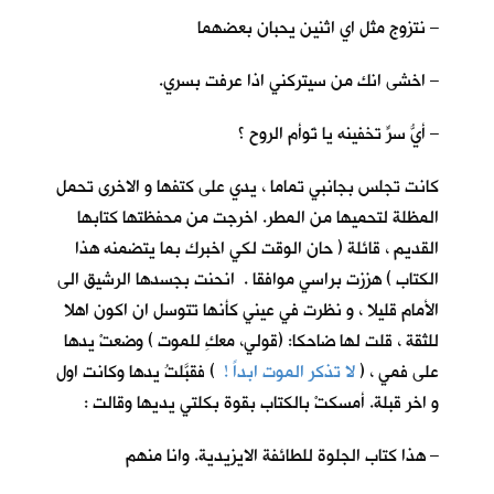
– نتزوج مثل اي اثنين يحبان بعضهما
– اخشى انك من سيتركني اذا عرفت بسري.
– أيُّ سرٍّ تخفينه يا تَوأم الروح ؟
كانت تجلس بجانبي تماما ، يدي على كتفها و الاخرى تحمل
المظلة لتحميها من المطر. اخرجت من محفظتها كتابها
القديم ، قائلة ( حان الوقت لكي اخبرك بما يتضمنه هذا
الكتاب ) هززت براسي موافقا . انحنت بجسدها الرشيق الى
الأمام قليلا ، و نظرت في عيني كأنها تتوسل ان اكون اهلا
للثقة ، قلت لها ضاحكا: (قولي، معكِ للموت ) وضعتْ يدها
على فمي ، (
لا تذكر الموت ابداً !
) فقبَّلتُ يدها وكانت اول
و اخر قبلة. أمسكتْ بالكتاب بقوة بكلتي يديها وقالت :
– هذا كتاب الجلوة للطائفة الايزيدية. وانا منهم