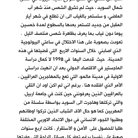
شمال السويد ، حيث لم تشرق الشمس منذ شهر آب
الماضي. و ستستمر بالغياب الى ان تطلع في شهر أيار
المقبل من جديد لتستمر بعدها بالسطوع لمدة خمسين
يوما دون غياب بما يعرف بظاهرة شمس منتصف الليل .
تعودت بصعوبة على هذا الاختلال في ساعتي البيولوجية
الذي اصابني خلال السنوات الاربع التي قضيتها في هذه
المدينة. حيث قدمت اليها في 1998 لا كمال دراسة
الماجستير في الاقتصاد الدولي بعد ان انهيت دراستي
الاولية في مدينة مالمو، التي تعج بالمهاجرين العراقيين ،
الأمر الذي افتقده هنا . برغم اني لم اكن اود ان التقي
بالعراقيين الذين يعرفونني حين كنت في جامعة اربيل.
والتي تركتها وهاجرت الى السويد بواسطة سلسلة من
المهربين كما هو حال الاف الشباب الذين تركوا اوطانهم
وطلبوا اللجوء الانساني في دول الاتحاد الاوربي المختلفة
طلبا للحصول على الأمن و الاستقرار . كانت اربع سنوات
صعبة علي نفسيا برغم توفر كل وسائل الراحة التي وفرتها