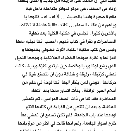
طلب مني ان اتمدد على الاريكة من جديد و أحدق بنقطة
زرقاء في السقف ، هي مركز لدوائر متداخلة داخل قبة
مقعرة صغيرة وابدا بالحديث … (( اه .. اه .. قتلوها يا
ويلهم من عقاب السماء … كانت طالبة هادئة لا تختلط
بالأخرين كثيرا ، تجلس في مكتبة الكلية بعد نهاية
المحاضرات و تقرا في كتاب قديم ، احسب انها تجلبه معها
وليس من كتب مكتبة الكلية. اثارت فضولي بهدوئها و
انعزالها و نظرة عيونها الخضراء الملائكية و وجهها النحيل
الذي يشع لونا ورديا وخاصة حين ترتدي كنزة وردية . كانت
تمشي كزنبقة ، رقيقة و شفافة دون ان تتصنع شيئا في
حركاتها . توحي لمن ينظر اليها انها لوحة في حلم من
أحلام الفجر الرائقة . بدأت اتحاور معها بعد انتهاء
المحاضرة فقد كنا في ذات الصف الدراسي ، ثم نتمشى
للمكتبة. و بعد ان تنتهي من القراءة في كتابها الاثير
اودعها عند باب الجامعة. فلم تكن تسمح ان نمشي معاً
خارج اسوار الجامعة. رغم انها قالت لي اكثر من مرةٍ بانها