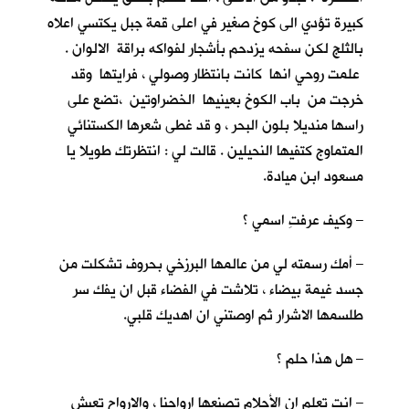
كبيرة تؤدي الى كوخ صغير في اعلى قمة جبل يكتسي اعلاه
بالثلج لكن سفحه يزدحم بأشجار لفواكه براقة الالوان .
علمت روحي انها كانت بانتظار وصولي ، فرايتها وقد
خرجت من باب الكوخ بعينيها الخضراوتين ،تضع على
راسها منديلا بلون البحر ، و قد غطى شعرها الكستنائي
المتماوج كتفيها النحيلين . قالت لي : انتظرتك طويلا يا
مسعود ابن ميادة.
– وكيف عرفتِ اسمي ؟
– أمك رسمته لي من عالمها البرزخي بحروف تشكلت من
جسد غيمة بيضاء ، تلاشت في الفضاء قبل ان يفك سر
طلسمها الاشرار ثم اوصتني ان اهديك قلبي.
– هل هذا حلم ؟
– انت تعلم ان الأحلام تصنعها ارواحنا ، والارواح تعيش