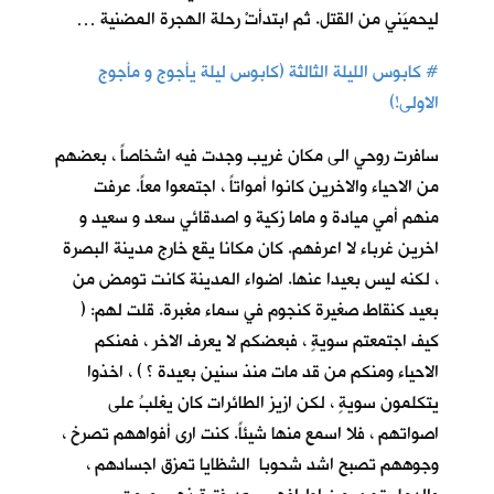
ليحميَني من القتل. ثم ابتدأتْ رحلة الهجرة المضنية …
#
كابوس الليلة الثالثة (كابوس ليلة يأجوج و مأجوج
الاولى!)
سافرت روحي الى مكان غريب وجدت فيه اشخاصاً ، بعضهم
من الاحياء والاخرين كانوا أمواتاً ، اجتمعوا معاً. عرفت
منهم أمي ميادة و ماما زكية و اصدقائي سعد و سعيد و
اخرين غرباء لا اعرفهم. كان مكانا يقع خارج مدينة البصرة
، لكنه ليس بعيدا عنها. اضواء المدينة كانت تومض من
بعيد كنقاط صغيرة كنجوم في سماء مغبرة. قلت لهم: (
كيف اجتمعتم سويةٍ ، فبعضكم لا يعرف الاخر ، فمنكم
الاحياء ومنكم من قد مات منذ سنين بعيدة ؟ ) ، اخذوا
يتكلمون سويةٍ ، لكن ازيز الطائرات كان يغلبُ على
اصواتهم ، فلا اسمع منها شيئاً. كنت ارى أفواههم تصرخ ،
وجوههم تصبح اشد شحوبا الشظايا تمزق اجسادهم ،