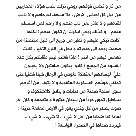
من نار و نحاس فوقهم. روحي نزلت تندب هؤلاء المُحاربين
من قبل كل اجناس الارض . فلا مسعف لجرحاهم و لا نادب
لقتلاهم و لا عاذر لمن تاب منهم و لا راحم لمن استسلم
منهم ! و كذلك روحي انكرت ان تكون منهم ! لكنها
كانت تبكي عليهم و تطير من جريح الى قتيل محتضنة من
صعدت روحه الى حنجرته و دخل في النزع الاخير . كانت
تهمس فيهم من انتم ؟ ماذا فعلتم ليتم عقابكم بكل هذه
القسوة من الجميع ؟ كانوا يبكون صامتين ولا يجيبون
عليّ. اجسادهم المنهكة تغوص في الرمال شيئا فشئياً حتى
تختفي خوذهم العسكرية المثقوبة و لا يتبقى من آثارهم
سوى اسلحة صدئة من دبابات و بنادق كلاشنكوف و
بساطيل تحوي جزءاً من سيقان مبتورة و متفحمة و كان اخر
صوت يصدر من كل جندي يغور في الارض غمغمة حزينة :
لماذا كنا ضحايا من اجل لا شيء .. لا شيء .. لا شيء ..
فيتردد صداها في الصحراء الواسعة !