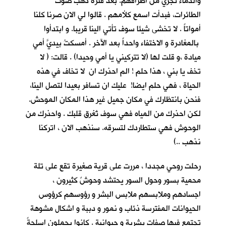
والدماء تجري من اطرافهم. بعد فترة ذهب صوت
الطائرات، فبدأت اسمع كلأمهم . قالوا لي الان صرنا كلنا
أمواتاً . لا تخشى شيئا سوف تأتي الينا قريبا. و ابتدأوا
بالمغادرة و الاختفاء واحداً بعد الآخر . أمسكتُ بيديَّ أمي
ميادة ،و قلت لها (لا تتركيني يا أمي وحيدا) . قالت: ( لا
تخف يا بني ، هذا حلم ! الم احذرك ان لا تخاف في هذه
الحياة ، فهي حلم ايضا! عليك ان تسافر بعيدا لتصل الينا،
فنحن بانتظارك في مكان جميل غير هذا المكان الموحش.
لكن احذرك من المياه فهي سوف تُغرق قلبك . واحذرك من
الوحوش فهي ستطاردك لتسرقه. سنذهب الان ، اتركنا
نذهب ..)
رحلت روحي مجددا ، مررت على قرية صغيرة تقع على تلة
محمية بسور وحول السور يحتشد وحوشٌ كثيرون ،
اجسادهم وملابسهم ملابس البشر و رؤوسهم كرؤوس
الحيوانات المفترسة ذئاب و نمور و دببة و اشكال مشوهة
تجتمع فيها صفات بشرية و حيوانية . كانوا يحملون اسلحةً