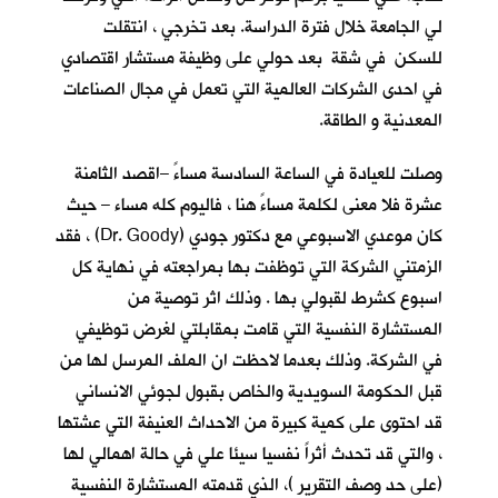
لي الجامعة خلال فترة الدراسة. بعد تخرجي ، انتقلت
للسكن في شقة بعد حولي على وظيفة مستشار اقتصادي
في احدى الشركات العالمية التي تعمل في مجال الصناعات
المعدنية و الطاقة.
وصلت للعيادة في الساعة السادسة مساءً –اقصد الثامنة
عشرة فلا معنى لكلمة مساءً هنا ، فاليوم كله مساء – حيث
كان موعدي الاسبوعي مع دكتور جودي (Dr. Goody) ، فقد
الزمتني الشركة التي توظفت بها بمراجعته في نهاية كل
اسبوع كشرط لقبولي بها . وذلك اثر توصية من
المستشارة النفسية التي قامت بمقابلتي لغرض توظيفي
في الشركة. وذلك بعدما لاحظت ان الملف المرسل لها من
قبل الحكومة السويدية والخاص بقبول لجوئي الانساني
قد احتوى على كمية كبيرة من الاحداث العنيفة التي عشتها
، والتي قد تحدث أثراً نفسيا سيئا علي في حالة اهمالي لها
(على حد وصف التقرير )، الذي قدمته المستشارة النفسية