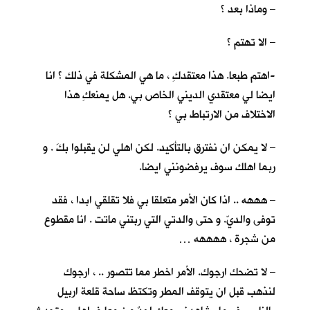
– وماذا بعد ؟
– الا تهتم ؟
-اهتم طبعا. هذا معتقدكِ ، ما هي المشكلة في ذلك ؟ انا
ايضا لي معتقدي الديني الخاص بي. هل يمنعكِ هذا
الاختلاف من الارتباط بي ؟
– لا يمكن ان نفترق بالتأكيد. لكن اهلي لن يقبلوا بكَ . و
ربما اهلك سوف يرفضونني ايضا.
– هههه .. اذا كان الأمر متعلقا بي فلا تقلقي ابدا ، فقد
توفى والديّ. و حتى والدتي التي ربتني ماتت . انا مقطوع
من شجرة ، ههههه …
– لا تضحك ارجوك. الأمر اخطر مما تتصور .. ، ارجوك
لنذهب قبل ان يتوقف المطر وتكتظ ساحة قلعة اربيل