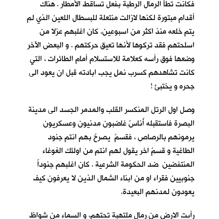
فكانت تطأُ الرمال الرطبة بفعل تساقط الأمطار . هناك
أقدام مبتورة لكنها لازالت منتعلة للبسطال اللعين الذي لم
يتم خلعه منذ اكثر من اسبوعين. كان اغلبهم عزلا من
اسلحتهم فقد تركوها لأنها تعيق حركتهم . و البعض الآخر
وضعها فوق رأسه كعلامة للاستسلام أمام الطائرات ، التي
كانت تشاهدهم كسرب نملٍ يجب ابادته قبل ان يعود الى
جحره و يختبئ !
وصل اول الرتل المنكسر القلب والمدمر الجسد الى مدينة
البصرة فاستقبله أُناسٌ غاضبون مدنيون وعسكريون
يرمونهم بالرصاص ، فقسمٌ يصرخ بهم انتم جنود
الطاغية و قسمٌ اخر يقول لهم انتم من اولئك الغوغاء
المنتفضين ضد الحكومة الشرعية . كان اغلبهم جنوداً
جنوبيين فقراء او من ابناء الشمال الذين لا يعرفون كيف
يعودون لمدنهم البعيدة.
رأيت الارض من رمال ملتهبة تحتهم، و السماء من شواظ