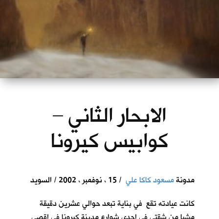
الابحار الثاني –
كوابيس كيرونا
مدونة
مسعود كاكا علي
/ 15 ، نوفمبر ، 2002 / السويد
كانت عيادته تقع في بناية تبعد حوالي عشرين دقيقة
مشيا من شقتي في احدى شوارع مدينة كيرونا في اقصى