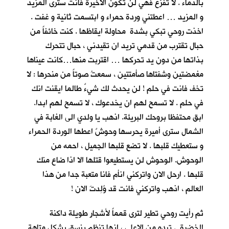
بالدماء . لا تفزع فهي لن تكون الاخيرة فانت سترى المزيد
و المزيد … اعطتني وردة حمراء و ابتسمت ثانية و غفت .
اخذت روحي تبكي بشدة محاولة ايقاظها . كنت خائفاً من
حبال تقترب من قدمي تريد ان تقيدني ، حبال تتحرك
بذاتها من دون يد تحركها … اقتربت منها…كانت عيناها
مغمضتين وشفتاها صأمتتين ، سمعتُ صوتاً من منحرها : لا
تخف فانت في حلم ! لن يحدث لك شيءٌ طالما ايقنت انك
في حلم . لا تسمح لهم ان يخدعوك ، لا تسمح لهم ابدا.
ابق محتفظا بروحك البريئة. اذهب يا ولدي الى الغابة في
الشمال سترى أميرة يحرسها وحوشٌ اعطها الوردة الحمراء
و ستعطيك قلبها . لا تضع قلبها الجميل ، احمه من
الوحوش. الوحوش لن يستطيعوا قتلها الا اذا ضاع منك
قلبها . ارحل الان واتركني انأم فانا متعبة جدا من هذا
العالم ، اذهب واتركني فانت قد وُلِدتَ الان !
ثم رأيت روحي تطير لترى قمماً لأشجارٍ طويلة داكنة
الخضرة . تبدو من الاعلى ، انها تنظم بنسق يشكل متاهة