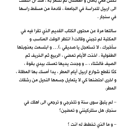
تحس معي بأمان و اطمئنان لم تشعر به ، منذ ان انتقلت
الى اربيل للدراسة في الجامعة ، قادمة من مسقط راسها
في سنجار .
سالتها مرة عن محتوى الكتاب القديم الذي تقرا فيه في
المكتبة لم تجبني وقالت:( انتظر الوقت المناسب و
سأخبرك ، لا تستعجل يا صديقي .)… و ابتسمت بعذوبتها
الطفولية . اخذت الأيام تمضي ، الربيع ثم الخريف ثم
الصيف فالشتاء ، .. و وجدت يديها تمسك بيدي بقوة ،
كنّا نقطع شوارع اربيل أيام المطر ، يداً أمسك بها المظلة ،
و اخرى احتضنها كي لا يتمايل جسمها النحيل من رشقات
المطر.
– لم يتبقَ سوى سنة و تتخرجي و ترجعي الى اهلك في
سنجار، هل ستتركينني و تمضين؟
– و ما الذي تخطط له انت ؟