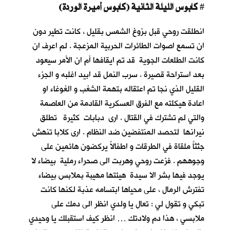
كابوس الليلة الثانية (كابوس أميرة الوردة)
#
انطلقت روحي قبل بزوغ الشمس بقليل ، كانت تطير دون
ان تسمع اصوات الطائرات الحربية المزعجة . لم اعرف ان
كانت الطلعات الجوية قد تم ايقافها أم ان الأمر سيعود
بعد استراحة قصيرة . سرب النمل قد ابيد اغلبه و الجزء
القليل الذي نجا تم اعتقاله بتهمة الشغب و الغوغاء او
اعادة هيكلته مع الفرق العسكرية القادمة من العاصمة
والتي لم تشترك في القتال . ارى دبابات كثيرة تطلق
نيرانها لتحصد المنتفضين ضد النظام . ارى كلابا تنهش
جثثاً ملقاة في الطرقات و اطفالاً يركضون هائمين على
وجوههم . فزعت روحي وهربت الى صحراء رملية بيضاء لا
يوجد فيها بشر الا سيدة هيئتها مهيبة بملابس بيضاء
تفترش الرمال ، على محياها ابتسامه عذبة لكنها كانت
تبكي و تقول لي : تعال يا ولدي انظر الى دمك على
ملابسي ، هذا دم ولادتك … انظر كيف استقبلك يا وحيدي