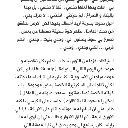
بي . افلت يدها لعلها تختفي ، انها لا تختفي ، بل تبدا
بالبكاء و الصراخ : لِمَ تتركني ، انقذني .. لا تترك يدي .
أميل نحوها بسرعة اريد أمساك يديها لكن الارض تتشقق
من تحت أقدامنا ، تظهر هوة سحيقة تفصلنا عن بعض .
تصرخ بي سوف يصلون الي ، وحدي بقيت .. وحدي ..انهم
قربي … لكني وحدي .. وحدي ..
استيقظت فزعا من النوم . سجلت الحلم بكل تفاصيله و
هرعت في اليوم التالي الى عيادة ( Dr. Goody). لم يكن
موعد مراجعتي الاسبوعية . كنت اريد ان اترك له ما دونته ،
لكني تفاجأت ان السكرتيرة الخاصة به غير موجودة ، باب
غرفته الخاصة نصف مفتوح . سمعت صوته من الداخل ( –
ادخل يا مسعود انا بانتظارك ). جلست على الكرسي ، لكنه
طلب مني ان اسلم له ما دونته و انأم على الاريكة . قرا في
الاوراق لبرهة ، ثم اغلق الانوار و طلب مني ان اروي له ما
رايته . كان يستمع لي وهو يحدق في نار المدفئة التي