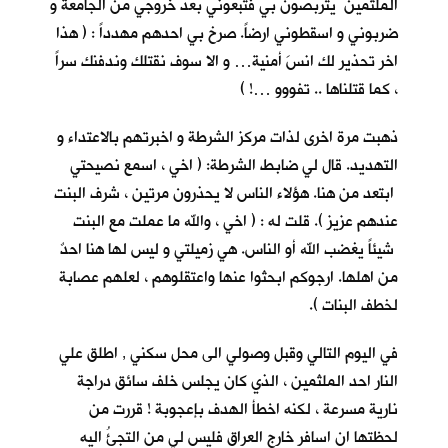
الملثمين يتربصون بي فتبعوني بعد خروجي من الجامعة و
ضربوني و اسقطوني ارضاً. صرخ بي احدهم مهدداً : ( هذا
اخر تحذير لك انسَ أمنية… و الا سوف نقتلك وندفنك سراً
، كما قتلناها .. تفووو …! )
ذهبت مرة اخرى لذات مركز الشرطة و اخبرتهم بالاعتداء و
التهديد. قال لي ضابط الشرطة: ( اخي ، اسمع نصيحتي
ابتعد من هنا. هؤلاء الناس لا يحذرون مرتين ، شرف البنت
عندهم عزيز ). قلت له : ( اخي ، والله ما عملت مع البنت
شيئاً يغضب الله أو الناس. هي زميلتي و ليس لها هنا احدٌ
من اهلها. ارجوكم ابحثوا عنها واعتقلوهم ، لعلهم عصابة
لخطف البنات ).
في اليوم التالي وقبل وصولي الى محل سكني , اطلق علي
النار احد الملثمين ، الذي كان يجلس خلف سائق دراجة
نارية مسرعة ، لكنه اخطأ الهدف بإعجوبة ! قررت من
لحظتها ان اسافر خارج العراق فليس لي من التجئُ اليه