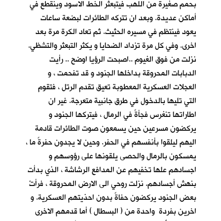
بحمم صغيرة من اللهب فيتبعثر الخط الاسود وينقطع في
أماكن عديدة. وبعد ان تتركه الطائرات لبضعة ساعات
يعود فينتظم في مسيره الحثيث. ثم تعاد الكرة مرة بعد
اخرى. وفي كل مرة تزداد الضحايا و يكثر التبعثر والتشظي.
نزلت من فوق الغيوم ..اصبحت الرؤيا اوضح .. رأيت
الدبابات المحروقة بداخلها الجنود و قد تفحمت ، و
العجلات العسكرية المعطوبة تعيق تقدم الرتل ، فتقوم
التي تليها بالدخول في طرق جانبية متعرجة. غير ان
اطاراتها تنغرس فجأةً في الرمال ، فيتركها الجنود و
يركضون مسرعين حين يسمعون صوت الطائرات قادمة
اليهم ليلقوا بأنفسهم في الحفر. وحين لا يجدون حفرةً ما ،
يمسكون بالرمال والحصى يلقونها على رؤوسهم و
اجسادهم علها تخفيهم عن المدافع الرشاشة ، الذي بدأت
بنهش أجسادهم. نزلت روحي الى الارض المحروقة ، فرأتْ
بعض الجنود يركضون حفاةً بدون احذيتهم العسكرية. و
اخرين بفردة واحدة من ( البسطال ) أما قدمهم الاخرى