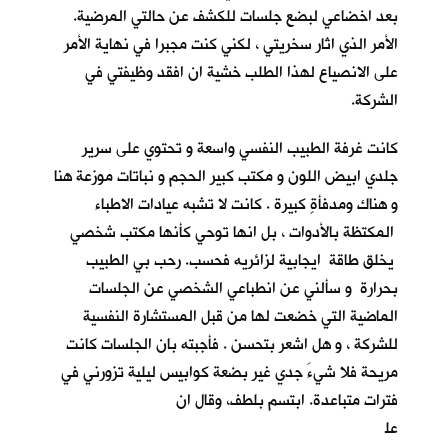
بعد اخضاعي لبضع جلسات للكشف عن حالتي المرضية.
الأمر الذي اثار سخريتي ، لكني كنت مجبرا في نهاية الأمر
على الانصياع لهذا الطلب خشية ان افقد وظيفتي في
الشركة.
كانت غرفة الطبيب النفسي واسعة و تحتوي على سرير
جلدي ابيض اللون و مكتب كبير الحجم و نباتات موزعة هنا
و هناك ومدفأةٍ كبيرة . كانت لا تشبه عيادات الاطباء
المكتظة بالأدوات ، بل انها توحي كأنها مكتب شخصي
يخلق طاقة ايجابية لزائريه فحسب. رحب بي الطبيب
بحرارة و سألني عن انطباعي الشخصي عن الجلسات
الماضية التي خضعت لها من قبل المستشارة النفسية
للشركة ، و هل اشعر بتحسن . فأجبته بان الجلسات كانت
مريحة فلا شيءَ جدي غير بضعة كوابيس ليلية تزورني في
فترات متباعدة. ابتسم بلطف، وقال ان
عل