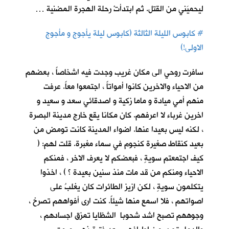
ليحميَني من القتل. ثم ابتدأتْ رحلة الهجرة المضنية …
#
كابوس الليلة الثالثة (كابوس ليلة يأجوج و مأجوج
الاولى!)
سافرت روحي الى مكان غريب وجدت فيه اشخاصاً ، بعضهم
من الاحياء والاخرين كانوا أمواتاً ، اجتمعوا معاً. عرفت
منهم أمي ميادة و ماما زكية و اصدقائي سعد و سعيد و
اخرين غرباء لا اعرفهم. كان مكانا يقع خارج مدينة البصرة
، لكنه ليس بعيدا عنها. اضواء المدينة كانت تومض من
بعيد كنقاط صغيرة كنجوم في سماء مغبرة. قلت لهم: (
كيف اجتمعتم سويةٍ ، فبعضكم لا يعرف الاخر ، فمنكم
الاحياء ومنكم من قد مات منذ سنين بعيدة ؟ ) ، اخذوا
يتكلمون سويةٍ ، لكن ازيز الطائرات كان يغلبُ على
اصواتهم ، فلا اسمع منها شيئاً. كنت ارى أفواههم تصرخ ،
وجوههم تصبح اشد شحوبا الشظايا تمزق اجسادهم ،