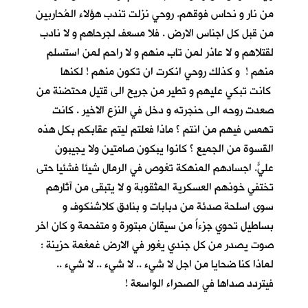
من نار و نحاس فوقهم. روحي نزلت تندب هؤلاء المُحاربين
من قبل كل اجناس الارض . فلا مسعف لجرحاهم و لا نادب
لقتلاهم و لا عاذر لمن تاب منهم و لا راحم لمن استسلم
منهم ! و كذلك روحي انكرت ان تكون منهم ! لكنها
كانت تبكي عليهم و تطير من جريح الى قتيل محتضنة من
صعدت روحه الى حنجرته و دخل في النزع الاخير . كانت
تهمس فيهم من انتم ؟ ماذا فعلتم ليتم عقابكم بكل هذه
القسوة من الجميع ؟ كانوا يبكون صامتين ولا يجيبون
عليّ. اجسادهم المنهكة تغوص في الرمال شيئا فشئياً حتى
تختفي خوذهم العسكرية المثقوبة و لا يتبقى من آثارهم
سوى اسلحة صدئة من دبابات و بنادق كلاشنكوف و
بساطيل تحوي جزءاً من سيقان مبتورة و متفحمة و كان اخر
صوت يصدر من كل جندي يغور في الارض غمغمة حزينة :
لماذا كنا ضحايا من اجل لا شيء .. لا شيء .. لا شيء ..
فيتردد صداها في الصحراء الواسعة !