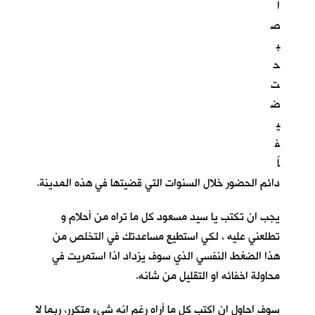
ا
ص
ب
ح
ت
ض
ي
ف
اً
دائم الحضور خلال السنوات التي قضيتها في هذه المدينة.
يجب ان تكتب يا سيد مسعود كل ما تراه من أحلام و
تطلعني عليه ، لكي استطيع مساعدتك في التخلص من
هذا الضغط النفسي الذي سوف يزداد اذا استمريت في
محاولة اخفائه او التقليل من شانه.
سوف احاول ان اكتب كل ما أراه رغم انه شيء متكرر، ربما لا