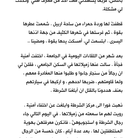
بالناس، فربما يشاهدني معك احدٌ من معارف اهلي وتحدث
لي مشكلة.
قطفتُ لها وردة حمراء من ساحة اربيل . شممتُ عطرها
بقوة ، ثم غرستها في شعرها الكثيف من جهة اذنها
اليسرى . ابتسمت لي. أمسكت يدها بقوة ، ومضينا ..
بعد شهر من اللقاءات اليومية في الجامعة ، اختفت أمنية
فجأةً . سالت عنها زميلاتها في السكن الجامعي ، فقلنَ لي
ان رجالاً من سنجار جاءوا و طلبوا منها المغادرة معهم ،
ولما قاومتهم ، ضربها احدهم ، و اركبها في سيارتهم
بعنف. هددونا بالقتل ان أبلغنا الشرطة .
ذهبت فورا الى مركز الشرطة وابلغت عن اختفاء أمنية .
رويت لهم ما سمعته من زميلاتها . في اليوم التالي جاء
رجال الشرطة و استجوبوهنَّ ، فانكرن معرفتهن بهوية
المختطفتين لها . بعد عدة أيام ، كان خمسة من الرجال