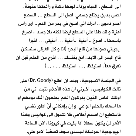
الى السطح . المياه يزداد لونها دكنة و رائحتها عفونةً .
احس بدبق يجتاح جسمي. اصل الى السطح … السطح
احمر دموي .. ادرك اني اسبح في بحر من الدم .. ارى راس
أمنية و قد طفا على السطح ايضا لكنه بلا جسد .. اصرخ
باسمها .. اصرخ .. أمنية ..أمنية … أمنيتي … اخيرا
يجيبني صوتها من قاع البحر: (انا و كل الغرقى سنسكن
قاع البحر الى الابد.. انج بنفسك … اخرج من الحلم قبل ان
نغرق معا ً، استيقظ …. استيقظ … ، …).
في الجلسة الاسبوعية ، وبعد ان اطلع (Dr. Goody) على
ثالث الكوابيس ، اخبرني ان هذه الأحلام تثبت اني من
اولئك الناس الذين يدركون انهم يحلمون اثناء نومهم او
ما اسماه بالحلم الواعي. و إن بإمكاني أنْ اطور نفسي
فاستطيع ان اصمم أحلامي فلا تتحول الى كوابيس وهذا
الأمر لن يكون سهلا اذا بقيت في كيرونا ، لان الساعة
البيولوجية المرتبكة لجسدي سوف تُصعِّبُ الأمر علي.