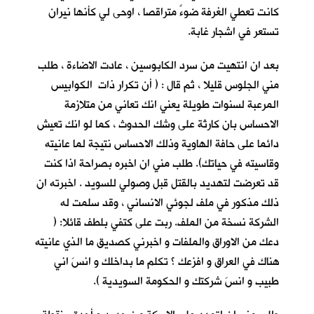
كانت تعطي الغرفة ضوءً متراقصا ، اوحى لي كأنها نيران
تستعر في اشجار غابة.
بعد ان انتهيت من سرد الكابوسين ، عادت الاضاءة ، طلب
مني الجلوس قليلا ، ثم قال : ( أن تكرار ذات الكوابيس
المرعبة لسنوات طويلة يعني انك تعاني من متلازمة
الاحساس بان كارثة على وشك الحدوث ، كما لو انك تعيش
دائما على حافة الهاوية وذلك الاحساس نتيجة لما عانيته
وقاسيته في حياتك). طلب مني ان اخبره بصراحة اذا كنت
قد تعرضت لتهديد بالقتل قبل وصولي للسويد . اخبرته ان
ذلك مذكور في ملف لجوئي الانساني ، وقد سلمت له
الشركة نسخة من الملف. ربت على كتفي بلطف قائلا: (
دعك من الاوراق والملفات و اخبرني كصديق ما الذي عانيته
هناك في العراق و افزعك ؟ تكلم ما بداخلك و انسَ اني
طبيب و انسَ شركتك و الحكومة السويدية ).