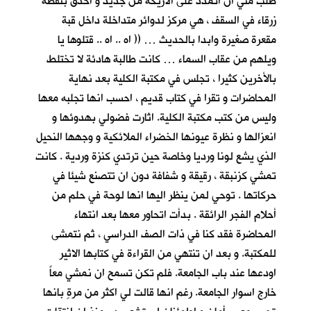
طلب مني ان اتمدد على الاريكة من جديد و أحدق بنقطة
زرقاء في السقف ، هي مركز لدوائر متداخلة داخل قبة
مقعرة صغيرة وابدا بالحديث … (( اه .. اه .. قتلوها يا
ويلهم من عقاب السماء … كانت طالبة هادئة لا تختلط
بالأخرين كثيرا ، تجلس في مكتبة الكلية بعد نهاية
المحاضرات و تقرا في كتاب قديم ، احسب انها تجلبه معها
وليس من كتب مكتبة الكلية. اثارت فضولي بهدوئها و
انعزالها و نظرة عيونها الخضراء الملائكية و وجهها النحيل
الذي يشع لونا ورديا وخاصة حين ترتدي كنزة وردية . كانت
تمشي كزنبقة ، رقيقة و شفافة دون ان تتصنع شيئا في
حركاتها . توحي لمن ينظر اليها انها لوحة في حلم من
أحلام الفجر الرائقة . بدأت اتحاور معها بعد انتهاء
المحاضرة فقد كنا في ذات الصف الدراسي ، ثم نتمشى
للمكتبة. و بعد ان تنتهي من القراءة في كتابها الاثير
اودعها عند باب الجامعة. فلم تكن تسمح ان نمشي معاً
خارج اسوار الجامعة. رغم انها قالت لي اكثر من مرةٍ بانها