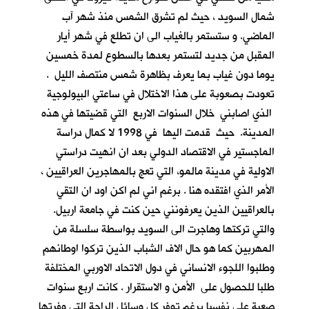
شمال السويد ، حيث لم تشرق الشمس منذ شهر آب
الماضي. و ستستمر بالغياب الى ان تطلع في شهر أيار
المقبل من جديد لتستمر بعدها بالسطوع لمدة خمسين
يوما دون غياب بما يعرف بظاهرة شمس منتصف الليل .
تعودت بصعوبة على هذا الاختلال في ساعتي البيولوجية
الذي اصابني خلال السنوات الاربع التي قضيتها في هذه
المدينة. حيث قدمت اليها في 1998 لا كمال دراسة
الماجستير في الاقتصاد الدولي بعد ان انهيت دراستي
الاولية في مدينة مالمو، التي تعج بالمهاجرين العراقيين ،
الأمر الذي افتقده هنا . برغم اني لم اكن اود ان التقي
بالعراقيين الذين يعرفونني حين كنت في جامعة اربيل.
والتي تركتها وهاجرت الى السويد بواسطة سلسلة من
المهربين كما هو حال الاف الشباب الذين تركوا اوطانهم
وطلبوا اللجوء الانساني في دول الاتحاد الاوربي المختلفة
طلبا للحصول على الأمن و الاستقرار . كانت اربع سنوات
صعبة علي نفسيا برغم توفر كل وسائل الراحة التي وفرتها