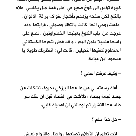
كبيرة تؤدي الى كوخ صغير في اعلى قمة جبل يكتسي اعلاه
بالثلج لكن سفحه يزدحم بأشجار لفواكه براقة الالوان .
علمت روحي انها كانت بانتظار وصولي ، فرايتها وقد
خرجت من باب الكوخ بعينيها الخضراوتين ،تضع على
راسها منديلا بلون البحر ، و قد غطى شعرها الكستنائي
المتماوج كتفيها النحيلين . قالت لي : انتظرتك طويلا يا
مسعود ابن ميادة.
– وكيف عرفتِ اسمي ؟
– أمك رسمته لي من عالمها البرزخي بحروف تشكلت من
جسد غيمة بيضاء ، تلاشت في الفضاء قبل ان يفك سر
طلسمها الاشرار ثم اوصتني ان اهديك قلبي.
– هل هذا حلم ؟
– انت تعلم ان الأحلام تصنعها ارواحنا ، والارواح تعيش