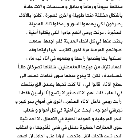
مختلفةً سيوفاً و رماحاً و بنادق و مسدسات و الات حادة
بأشكال مختلفة منها طويلة و اخرى قصيرة . كانوا بالآلاف
يصرخون لكي يهدموا السور و يدخلوا تلك المدينة
الصغيرة . عرفت روحي انهم جاءوا لكي يقتلوا أمنية .
بحثت عنها في كل انحاء المدينة فلم اجدها. سمعت
اصواتهم المرعبة مرة اخرى تقترب. اخيرا رايتها وقد
أمسكوا بها وقطعوا راسها و وضعوه في اناء فيه ماء ،
الدماء تنزف من عينيها المغمضتين. شفتاها تصرخان طلباً
للمساعدة ، لكن لا يخرج منهما سوى فقاعات تصعد الى
سطح الاناء. قالوا لي ، اذا كنت تحبها بصدق القِ بنفسك
في الماء . قلت لهم الاناء صغير لا يتسع إلّا لرأسين فقط !
رأيت روحي داخل الاناء الصغير..، اغرق في أمواج بحر كبير و
تجرفني أمواجه ، ابحث عن أمنية في كل أمواج و شعاب
البحر المرجانية و كهوفه الخفية في الاعماق ، لا اجد شيئا
سوى المحارات الصغيرة تدخل في فمي فأخرجها ، و اعشاب
البحر تسد فتحات انفي وتحجب الرؤيا عني. احاول ان اصعد