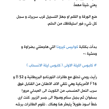
يعني شيئاً مهماً.
ضع الورقة و القلم او جهاز التسجيل قرب سريرك و سجل
كل شيءٍ فور استيقاظك من الحلم.
بدأت بكتابة
كوابيس كيرونا
ا
لتي هاجمتني بضراوة و
وحشية :-
# كابوس الليلة الاولى ( كابوس ليلة الانسحاب )
رأيت روحي تحلق مع طائرات التورنادو البريطانية و 52 B و
F16 الأمريكية وهي تلقي الاف الاطنان من القنابل فوق
سرب النمل المنسحب من الكويت الى العبدلي مرورا
بسفوان ثم بجبل سنام وصولا الى جسر الزبير. كنت ارى
خطاً اسودَ طويلاً يتبعثر هنا وهناك . تقوم الطائرات برشه