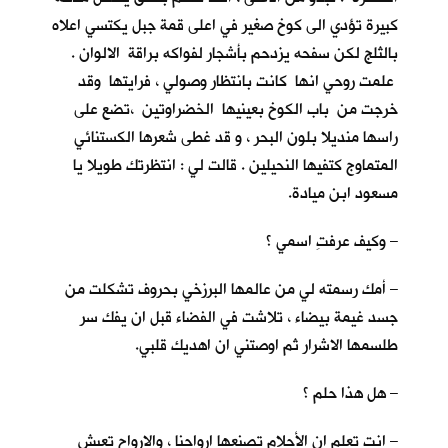
كبيرة تؤدي الى كوخ صغير في اعلى قمة جبل يكتسي اعلاه
بالثلج لكن سفحه يزدحم بأشجار لفواكه براقة الالوان .
علمت روحي انها كانت بانتظار وصولي ، فرايتها وقد
خرجت من باب الكوخ بعينيها الخضراوتين ،تضع على
راسها منديلا بلون البحر ، و قد غطى شعرها الكستنائي
المتماوج كتفيها النحيلين . قالت لي : انتظرتك طويلا يا
مسعود ابن ميادة.
– وكيف عرفتِ اسمي ؟
– أمك رسمته لي من عالمها البرزخي بحروف تشكلت من
جسد غيمة بيضاء ، تلاشت في الفضاء قبل ان يفك سر
طلسمها الاشرار ثم اوصتني ان اهديك قلبي.
– هل هذا حلم ؟
– انت تعلم ان الأحلام تصنعها ارواحنا ، والارواح تعيش