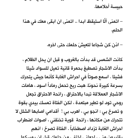
حبيسة أحلامها.
– اتمنى ألّا استيقظ ابدا .. اتمنى ان ابقى معكِ في هذا
الحلم.
– اذن كن شجاعا لتعيشَ حلمك حتى اخره.
كانت الشمس قد بدأت بالغروب و قبل ان يحل الظلام ،
بدأت الاشجار تصطبغ بحمرة قانية تميل للسواد شيئا
فشيئا . اسمع صوتاً في احراش الغابة كأنما جيش يتحرك
بسرعة كبيرة نحونا. هبت ريح تحمل رماداً اسود ، هامات
الاشجار العملاقة تبدا بالاحتراق ، رائحة الاحتراق تجعل
روحي تود لو تطير مبتعدة ، لكن الفتاة تمسك بيدي بقوة
و تصرخ بي : انجو بي ، اهرب بي ! أقدامي اصابها الشلل لا
تتحرك من مكانها ، رائحة قوية تخنقني ، اصوات اضطراب
احراش الغابة تزداد اصطخاباً . الفتاة تصرخ : انهم
يقتربون مني ، اجعلني اختفي من حلمك قبل ان يمسكوا