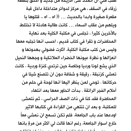
طلب مني ان اتمدد على الاريكة من جديد و أحدق بنقطة
زرقاء في السقف ، هي مركز لدوائر متداخلة داخل قبة
مقعرة صغيرة وابدا بالحديث … (( اه .. اه .. قتلوها يا
ويلهم من عقاب السماء … كانت طالبة هادئة لا تختلط
بالأخرين كثيرا ، تجلس في مكتبة الكلية بعد نهاية
المحاضرات و تقرا في كتاب قديم ، احسب انها تجلبه معها
وليس من كتب مكتبة الكلية. اثارت فضولي بهدوئها و
انعزالها و نظرة عيونها الخضراء الملائكية و وجهها النحيل
الذي يشع لونا ورديا وخاصة حين ترتدي كنزة وردية . كانت
تمشي كزنبقة ، رقيقة و شفافة دون ان تتصنع شيئا في
حركاتها . توحي لمن ينظر اليها انها لوحة في حلم من
أحلام الفجر الرائقة . بدأت اتحاور معها بعد انتهاء
المحاضرة فقد كنا في ذات الصف الدراسي ، ثم نتمشى
للمكتبة. و بعد ان تنتهي من القراءة في كتابها الاثير
اودعها عند باب الجامعة. فلم تكن تسمح ان نمشي معاً
خارج اسوار الجامعة. رغم انها قالت لي اكثر من مرةٍ بانها