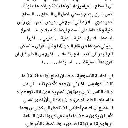
الى السطح . المياه يزداد لونها دكنة و رائحتها عفونةً .
احس بدبق يجتاح جسمي. اصل الى السطح … السطح
احمر دموي .. ادرك اني اسبح في بحر من الدم .. ارى راس
أمنية و قد طفا على السطح ايضا لكنه بلا جسد .. اصرخ
باسمها .. اصرخ .. أمنية ..أمنية … أمنيتي … اخيرا
يجيبني صوتها من قاع البحر: (انا و كل الغرقى سنسكن
قاع البحر الى الابد.. انج بنفسك … اخرج من الحلم قبل ان
نغرق معا ً، استيقظ …. استيقظ … ، …).
في الجلسة الاسبوعية ، وبعد ان اطلع (Dr. Goody) على
ثالث الكوابيس ، اخبرني ان هذه الأحلام تثبت اني من
اولئك الناس الذين يدركون انهم يحلمون اثناء نومهم او
ما اسماه بالحلم الواعي. و إن بإمكاني أنْ اطور نفسي
فاستطيع ان اصمم أحلامي فلا تتحول الى كوابيس وهذا
الأمر لن يكون سهلا اذا بقيت في كيرونا ، لان الساعة
البيولوجية المرتبكة لجسدي سوف تُصعِّبُ الأمر علي.