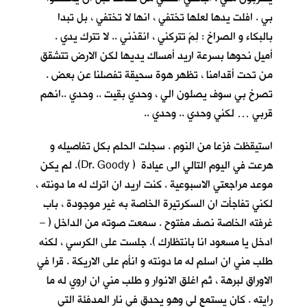
بي . افلت يدها لعلها تختفي ، انها لا تختفي ، بل تبدا
بالبكاء و الصراخ : لِمَ تتركني ، انقذني .. لا تترك يدي .
أميل نحوها بسرعة اريد أمساك يديها لكن الارض تتشقق
من تحت أقدامنا ، تظهر هوة سحيقة تفصلنا عن بعض .
تصرخ بي سوف يصلون الي ، وحدي بقيت .. وحدي ..انهم
قربي … لكني وحدي .. وحدي ..
استيقظت فزعا من النوم . سجلت الحلم بكل تفاصيله و
هرعت في اليوم التالي الى عيادة ( Dr. Goody). لم يكن
موعد مراجعتي الاسبوعية . كنت اريد ان اترك له ما دونته ،
لكني تفاجأت ان السكرتيرة الخاصة به غير موجودة ، باب
غرفته الخاصة نصف مفتوح . سمعت صوته من الداخل ( –
ادخل يا مسعود انا بانتظارك ). جلست على الكرسي ، لكنه
طلب مني ان اسلم له ما دونته و انأم على الاريكة . قرا في
الاوراق لبرهة ، ثم اغلق الانوار و طلب مني ان اروي له ما
رايته . كان يستمع لي وهو يحدق في نار المدفئة التي