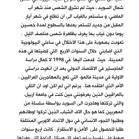
شمال السويد ، حيث لم تشرق الشمس منذ شهر آب
الماضي. و ستستمر بالغياب الى ان تطلع في شهر أيار
المقبل من جديد لتستمر بعدها بالسطوع لمدة خمسين
يوما دون غياب بما يعرف بظاهرة شمس منتصف الليل .
تعودت بصعوبة على هذا الاختلال في ساعتي البيولوجية
الذي اصابني خلال السنوات الاربع التي قضيتها في هذه
المدينة. حيث قدمت اليها في 1998 لا كمال دراسة
الماجستير في الاقتصاد الدولي بعد ان انهيت دراستي
الاولية في مدينة مالمو، التي تعج بالمهاجرين العراقيين ،
الأمر الذي افتقده هنا . برغم اني لم اكن اود ان التقي
بالعراقيين الذين يعرفونني حين كنت في جامعة اربيل.
والتي تركتها وهاجرت الى السويد بواسطة سلسلة من
المهربين كما هو حال الاف الشباب الذين تركوا اوطانهم
وطلبوا اللجوء الانساني في دول الاتحاد الاوربي المختلفة
طلبا للحصول على الأمن و الاستقرار . كانت اربع سنوات
صعبة علي نفسيا برغم توفر كل وسائل الراحة التي وفرتها