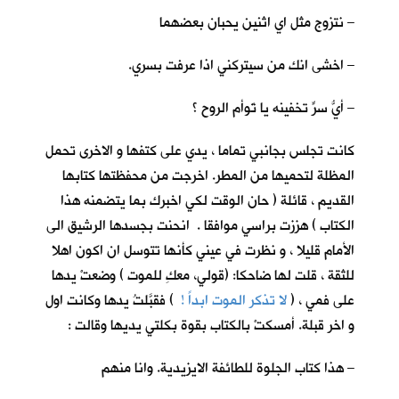
– نتزوج مثل اي اثنين يحبان بعضهما
– اخشى انك من سيتركني اذا عرفت بسري.
– أيُّ سرٍّ تخفينه يا تَوأم الروح ؟
كانت تجلس بجانبي تماما ، يدي على كتفها و الاخرى تحمل
المظلة لتحميها من المطر. اخرجت من محفظتها كتابها
القديم ، قائلة ( حان الوقت لكي اخبرك بما يتضمنه هذا
الكتاب ) هززت براسي موافقا . انحنت بجسدها الرشيق الى
الأمام قليلا ، و نظرت في عيني كأنها تتوسل ان اكون اهلا
للثقة ، قلت لها ضاحكا: (قولي، معكِ للموت ) وضعتْ يدها
على فمي ، (
لا تذكر الموت ابداً !
) فقبَّلتُ يدها وكانت اول
و اخر قبلة. أمسكتْ بالكتاب بقوة بكلتي يديها وقالت :
– هذا كتاب الجلوة للطائفة الايزيدية. وانا منهم