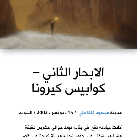
الابحار الثاني –
كوابيس كيرونا
مدونة
مسعود كاكا علي
/ 15 ، نوفمبر ، 2002 / السويد
كانت عيادته تقع في بناية تبعد حوالي عشرين دقيقة
مشيا من شقتي في احدى شوارع مدينة كيرونا في اقصى