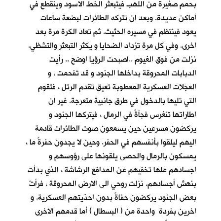
بحمم صغيرة من اللهب فيتبعثر الخط الاسود وينقطع في
أماكن عديدة. وبعد ان تتركه الطائرات لبضعة ساعات
يعود فينتظم في مسيره الحثيث. ثم تعاد الكرة مرة بعد
اخرى. وفي كل مرة تزداد الضحايا و يكثر التبعثر والتشظي.
نزلت من فوق الغيوم ..اصبحت الرؤيا اوضح .. رأيت
الدبابات المحروقة بداخلها الجنود و قد تفحمت ، و
العجلات العسكرية المعطوبة تعيق تقدم الرتل ، فتقوم
التي تليها بالدخول في طرق جانبية متعرجة. غير ان
اطاراتها تنغرس فجأةً في الرمال ، فيتركها الجنود و
يركضون مسرعين حين يسمعون صوت الطائرات قادمة
اليهم ليلقوا بأنفسهم في الحفر. وحين لا يجدون حفرةً ما ،
يمسكون بالرمال والحصى يلقونها على رؤوسهم و
اجسادهم علها تخفيهم عن المدافع الرشاشة ، الذي بدأت
بنهش أجسادهم. نزلت روحي الى الارض المحروقة ، فرأتْ
بعض الجنود يركضون حفاةً بدون احذيتهم العسكرية. و
اخرين بفردة واحدة من ( البسطال ) أما قدمهم الاخرى