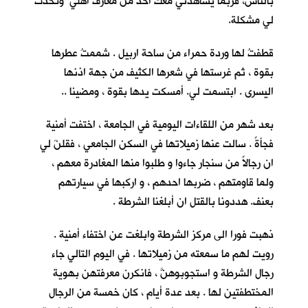
بالناس، فربما يشاهدني معك احدٌ من معارف اهلي وتحدث
لي مشكلة.
قطفتُ لها وردة حمراء من ساحة اربيل . شممتُ عطرها
بقوة ، ثم غرستها في شعرها الكثيف من جهة اذنها
اليسرى . ابتسمت لي. أمسكت يدها بقوة ، ومضينا ..
بعد شهر من اللقاءات اليومية في الجامعة ، اختفت أمنية
فجأةً . سالت عنها زميلاتها في السكن الجامعي ، فقلنَ لي
ان رجالاً من سنجار جاءوا و طلبوا منها المغادرة معهم ،
ولما قاومتهم ، ضربها احدهم ، و اركبها في سيارتهم
بعنف. هددونا بالقتل ان أبلغنا الشرطة .
ذهبت فورا الى مركز الشرطة وابلغت عن اختفاء أمنية .
رويت لهم ما سمعته من زميلاتها . في اليوم التالي جاء
رجال الشرطة و استجوبوهنَّ ، فانكرن معرفتهن بهوية
المختطفتين لها . بعد عدة أيام ، كان خمسة من الرجال