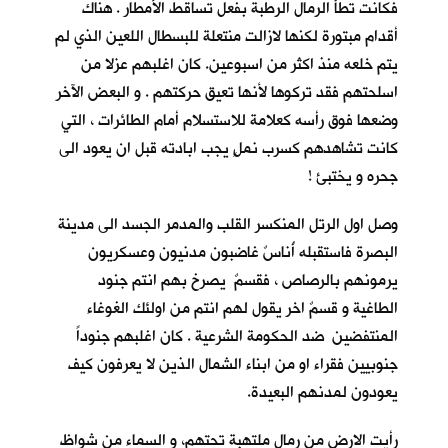
فكانت تطأُ الرمال الرطبة بفعل تساقط الأمطار . هناك
أقدام مبتورة لكنها لازالت منتعلة للبسطال اللعين الذي لم
يتم خلعه منذ اكثر من اسبوعين. كان اغلبهم عزلا من
اسلحتهم فقد تركوها لأنها تعيق حركتهم . و البعض الآخر
وضعها فوق رأسه كعلامة للاستسلام أمام الطائرات ، التي
كانت تشاهدهم كسرب نملٍ يجب ابادته قبل ان يعود الى
جحره و يختبئ !
وصل اول الرتل المنكسر القلب والمدمر الجسد الى مدينة
البصرة فاستقبله أُناسٌ غاضبون مدنيون وعسكريون
يرمونهم بالرصاص ، فقسمٌ يصرخ بهم انتم جنود
الطاغية و قسمٌ اخر يقول لهم انتم من اولئك الغوغاء
المنتفضين ضد الحكومة الشرعية . كان اغلبهم جنوداً
جنوبيين فقراء او من ابناء الشمال الذين لا يعرفون كيف
يعودون لمدنهم البعيدة.
رأيت الارض من رمال ملتهبة تحتهم، و السماء من شواظ