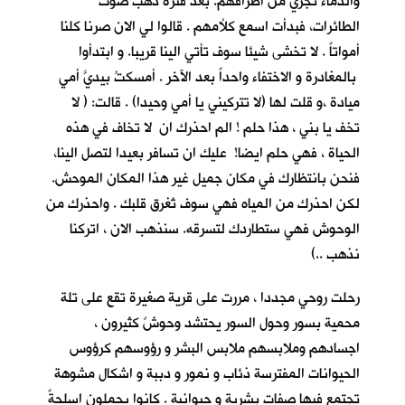
والدماء تجري من اطرافهم. بعد فترة ذهب صوت
الطائرات، فبدأت اسمع كلأمهم . قالوا لي الان صرنا كلنا
أمواتاً . لا تخشى شيئا سوف تأتي الينا قريبا. و ابتدأوا
بالمغادرة و الاختفاء واحداً بعد الآخر . أمسكتُ بيديَّ أمي
ميادة ،و قلت لها (لا تتركيني يا أمي وحيدا) . قالت: ( لا
تخف يا بني ، هذا حلم ! الم احذرك ان لا تخاف في هذه
الحياة ، فهي حلم ايضا! عليك ان تسافر بعيدا لتصل الينا،
فنحن بانتظارك في مكان جميل غير هذا المكان الموحش.
لكن احذرك من المياه فهي سوف تُغرق قلبك . واحذرك من
الوحوش فهي ستطاردك لتسرقه. سنذهب الان ، اتركنا
نذهب ..)
رحلت روحي مجددا ، مررت على قرية صغيرة تقع على تلة
محمية بسور وحول السور يحتشد وحوشٌ كثيرون ،
اجسادهم وملابسهم ملابس البشر و رؤوسهم كرؤوس
الحيوانات المفترسة ذئاب و نمور و دببة و اشكال مشوهة
تجتمع فيها صفات بشرية و حيوانية . كانوا يحملون اسلحةً