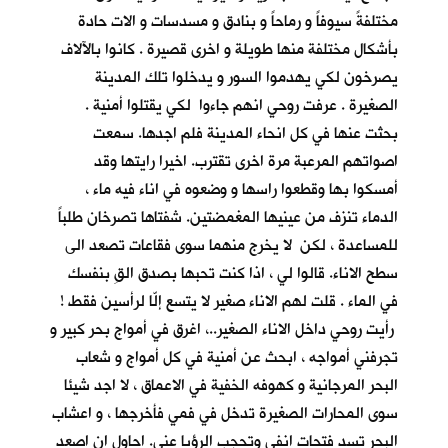
مختلفةً سيوفاً و رماحاً و بنادق و مسدسات و الات حادة
بأشكال مختلفة منها طويلة و اخرى قصيرة . كانوا بالآلاف
يصرخون لكي يهدموا السور و يدخلوا تلك المدينة
الصغيرة . عرفت روحي انهم جاءوا لكي يقتلوا أمنية .
بحثت عنها في كل انحاء المدينة فلم اجدها. سمعت
اصواتهم المرعبة مرة اخرى تقترب. اخيرا رايتها وقد
أمسكوا بها وقطعوا راسها و وضعوه في اناء فيه ماء ،
الدماء تنزف من عينيها المغمضتين. شفتاها تصرخان طلباً
للمساعدة ، لكن لا يخرج منهما سوى فقاعات تصعد الى
سطح الاناء. قالوا لي ، اذا كنت تحبها بصدق القِ بنفسك
في الماء . قلت لهم الاناء صغير لا يتسع إلّا لرأسين فقط !
رأيت روحي داخل الاناء الصغير..، اغرق في أمواج بحر كبير و
تجرفني أمواجه ، ابحث عن أمنية في كل أمواج و شعاب
البحر المرجانية و كهوفه الخفية في الاعماق ، لا اجد شيئا
سوى المحارات الصغيرة تدخل في فمي فأخرجها ، و اعشاب
البحر تسد فتحات انفي وتحجب الرؤيا عني. احاول ان اصعد