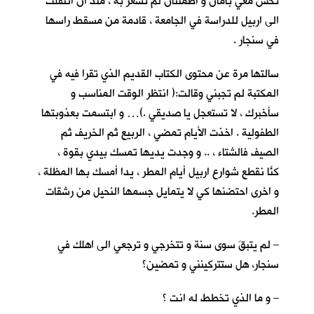
تحس معي بأمان و اطمئنان لم تشعر به ، منذ ان انتقلت
الى اربيل للدراسة في الجامعة ، قادمة من مسقط راسها
في سنجار .
سالتها مرة عن محتوى الكتاب القديم الذي تقرا فيه في
المكتبة لم تجبني وقالت:( انتظر الوقت المناسب و
سأخبرك ، لا تستعجل يا صديقي .)… و ابتسمت بعذوبتها
الطفولية . اخذت الأيام تمضي ، الربيع ثم الخريف ثم
الصيف فالشتاء ، .. و وجدت يديها تمسك بيدي بقوة ،
كنّا نقطع شوارع اربيل أيام المطر ، يداً أمسك بها المظلة ،
و اخرى احتضنها كي لا يتمايل جسمها النحيل من رشقات
المطر.
– لم يتبقَ سوى سنة و تتخرجي و ترجعي الى اهلك في
سنجار، هل ستتركينني و تمضين؟
– و ما الذي تخطط له انت ؟