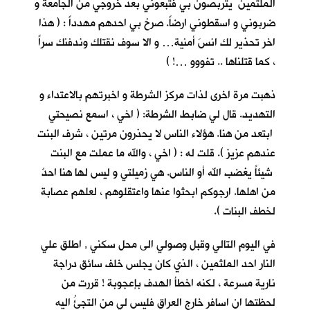
الملثمين يتربصون بي فتبعوني بعد خروجي من الجامعة و
ضربوني و اسقطوني ارضاً. صرخ بي احدهم مهدداً : ( هذا
اخر تحذير لك انسَ أمنية… و الا سوف نقتلك وندفنك سراً
، كما قتلناها .. تفووو …! )
ذهبت مرة اخرى لذات مركز الشرطة و اخبرتهم بالاعتداء و
التهديد. قال لي ضابط الشرطة: ( اخي ، اسمع نصيحتي
ابتعد من هنا. هؤلاء الناس لا يحذرون مرتين ، شرف البنت
عندهم عزيز ). قلت له : ( اخي ، والله ما عملت مع البنت
شيئاً يغضب الله أو الناس. هي زميلتي و ليس لها هنا احدٌ
من اهلها. ارجوكم ابحثوا عنها واعتقلوهم ، لعلهم عصابة
لخطف البنات ).
في اليوم التالي وقبل وصولي الى محل سكني , اطلق علي
النار احد الملثمين ، الذي كان يجلس خلف سائق دراجة
نارية مسرعة ، لكنه اخطأ الهدف بإعجوبة ! قررت من
لحظتها ان اسافر خارج العراق فليس لي من التجئُ اليه