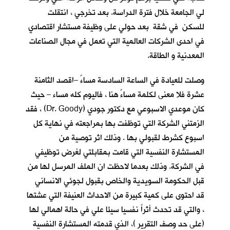
لي الجامعة خلال فترة الدراسة. بعد تخرجي ، انتقلت
للسكن في شقة بعد حولي على وظيفة مستشار اقتصادي
في احدى الشركات العالمية التي تعمل في مجال الصناعات
المعدنية و الطاقة.
وصلت للعيادة في الساعة السادسة مساءً –اقصد الثامنة
عشرة فلا معنى لكلمة مساءً هنا ، فاليوم كله مساء – حيث
كان موعدي الاسبوعي مع دكتور جودي (Dr. Goody) ، فقد
الزمتني الشركة التي توظفت بها بمراجعته في نهاية كل
اسبوع كشرط لقبولي بها . وذلك اثر توصية من
المستشارة النفسية التي قامت بمقابلتي لغرض توظيفي
في الشركة. وذلك بعدما لاحظت ان الملف المرسل لها من
قبل الحكومة السويدية والخاص بقبول لجوئي الانساني
قد احتوى على كمية كبيرة من الاحداث العنيفة التي عشتها
، والتي قد تحدث أثراً نفسيا سيئا علي في حالة اهمالي لها
(على حد وصف التقرير )، الذي قدمته المستشارة النفسية