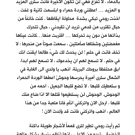
بالدماء . لا تفزع فهي لن تكون الاخيرة فانت سترى المزيد
و المزيد … اعطتني وردة حمراء و ابتسمت ثانية و غفت .
اخذت روحي تبكي بشدة محاولة ايقاظها . كنت خائفاً من
حبال تقترب من قدمي تريد ان تقيدني ، حبال تتحرك
بذاتها من دون يد تحركها … اقتربت منها…كانت عيناها
مغمضتين وشفتاها صأمتتين ، سمعتُ صوتاً من منحرها : لا
تخف فانت في حلم ! لن يحدث لك شيءٌ طالما ايقنت انك
في حلم . لا تسمح لهم ان يخدعوك ، لا تسمح لهم ابدا.
ابق محتفظا بروحك البريئة. اذهب يا ولدي الى الغابة في
الشمال سترى أميرة يحرسها وحوشٌ اعطها الوردة الحمراء
و ستعطيك قلبها . لا تضع قلبها الجميل ، احمه من
الوحوش. الوحوش لن يستطيعوا قتلها الا اذا ضاع منك
قلبها . ارحل الان واتركني انأم فانا متعبة جدا من هذا
العالم ، اذهب واتركني فانت قد وُلِدتَ الان !
ثم رأيت روحي تطير لترى قمماً لأشجارٍ طويلة داكنة
الخضرة . تبدو من الاعلى ، انها تنظم بنسق يشكل متاهة