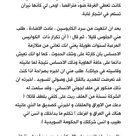
كانت تعطي الغرفة ضوءً متراقصا ، اوحى لي كأنها نيران
تستعر في اشجار غابة.
بعد ان انتهيت من سرد الكابوسين ، عادت الاضاءة ، طلب
مني الجلوس قليلا ، ثم قال : ( أن تكرار ذات الكوابيس
المرعبة لسنوات طويلة يعني انك تعاني من متلازمة
الاحساس بان كارثة على وشك الحدوث ، كما لو انك تعيش
دائما على حافة الهاوية وذلك الاحساس نتيجة لما عانيته
وقاسيته في حياتك). طلب مني ان اخبره بصراحة اذا كنت
قد تعرضت لتهديد بالقتل قبل وصولي للسويد . اخبرته ان
ذلك مذكور في ملف لجوئي الانساني ، وقد سلمت له
الشركة نسخة من الملف. ربت على كتفي بلطف قائلا: (
دعك من الاوراق والملفات و اخبرني كصديق ما الذي عانيته
هناك في العراق و افزعك ؟ تكلم ما بداخلك و انسَ اني
طبيب و انسَ شركتك و الحكومة السويدية ).