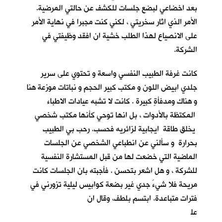
بعد اخضاعي لبضع جلسات للكشف عن حالتي المرضية.
الأمر الذي اثار سخريتي ، لكني كنت مجبرا في نهاية الأمر
على الانصياع لهذا الطلب خشية ان افقد وظيفتي في
الشركة.
كانت غرفة الطبيب النفسي واسعة و تحتوي على سرير
جلدي ابيض اللون و مكتب كبير الحجم و نباتات موزعة هنا
و هناك ومدفأةٍ كبيرة . كانت لا تشبه عيادات الاطباء
المكتظة بالأدوات ، بل انها توحي كأنها مكتب شخصي
يخلق طاقة ايجابية لزائريه فحسب. رحب بي الطبيب
بحرارة و سألني عن انطباعي الشخصي عن الجلسات
الماضية التي خضعت لها من قبل المستشارة النفسية
للشركة ، و هل اشعر بتحسن . فأجبته بان الجلسات كانت
مريحة فلا شيءَ جدي غير بضعة كوابيس ليلية تزورني في
فترات متباعدة. ابتسم بلطف، وقال ان
عل