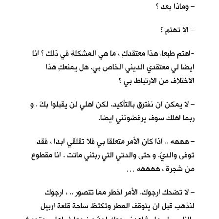
– وماذا بعد ؟
– الا تهتم ؟
-اهتم طبعا. هذا معتقدكِ ، ما هي المشكلة في ذلك ؟ انا
ايضا لي معتقدي الديني الخاص بي. هل يمنعكِ هذا
الاختلاف من الارتباط بي ؟
– لا يمكن ان نفترق بالتأكيد. لكن اهلي لن يقبلوا بكَ . و
ربما اهلك سوف يرفضونني ايضا.
– هههه .. اذا كان الأمر متعلقا بي فلا تقلقي ابدا ، فقد
توفى والديّ. و حتى والدتي التي ربتني ماتت . انا مقطوع
من شجرة ، ههههه …
– لا تضحك ارجوك. الأمر اخطر مما تتصور .. ، ارجوك
لنذهب قبل ان يتوقف المطر وتكتظ ساحة قلعة اربيل