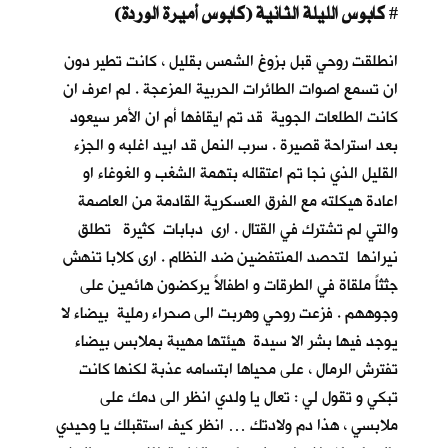
كابوس الليلة الثانية (كابوس أميرة الوردة)
#
انطلقت روحي قبل بزوغ الشمس بقليل ، كانت تطير دون
ان تسمع اصوات الطائرات الحربية المزعجة . لم اعرف ان
كانت الطلعات الجوية قد تم ايقافها أم ان الأمر سيعود
بعد استراحة قصيرة . سرب النمل قد ابيد اغلبه و الجزء
القليل الذي نجا تم اعتقاله بتهمة الشغب و الغوغاء او
اعادة هيكلته مع الفرق العسكرية القادمة من العاصمة
والتي لم تشترك في القتال . ارى دبابات كثيرة تطلق
نيرانها لتحصد المنتفضين ضد النظام . ارى كلابا تنهش
جثثاً ملقاة في الطرقات و اطفالاً يركضون هائمين على
وجوههم . فزعت روحي وهربت الى صحراء رملية بيضاء لا
يوجد فيها بشر الا سيدة هيئتها مهيبة بملابس بيضاء
تفترش الرمال ، على محياها ابتسامه عذبة لكنها كانت
تبكي و تقول لي : تعال يا ولدي انظر الى دمك على
ملابسي ، هذا دم ولادتك … انظر كيف استقبلك يا وحيدي