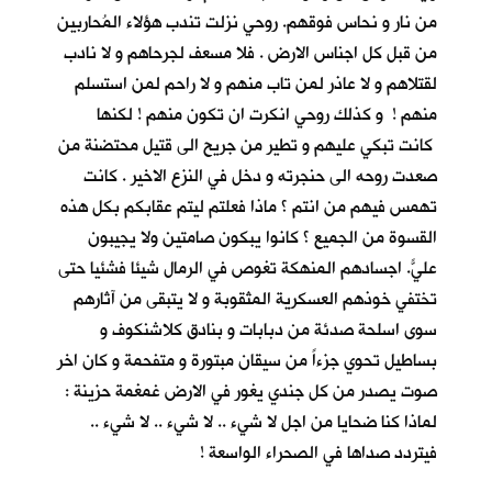
من نار و نحاس فوقهم. روحي نزلت تندب هؤلاء المُحاربين
من قبل كل اجناس الارض . فلا مسعف لجرحاهم و لا نادب
لقتلاهم و لا عاذر لمن تاب منهم و لا راحم لمن استسلم
منهم ! و كذلك روحي انكرت ان تكون منهم ! لكنها
كانت تبكي عليهم و تطير من جريح الى قتيل محتضنة من
صعدت روحه الى حنجرته و دخل في النزع الاخير . كانت
تهمس فيهم من انتم ؟ ماذا فعلتم ليتم عقابكم بكل هذه
القسوة من الجميع ؟ كانوا يبكون صامتين ولا يجيبون
عليّ. اجسادهم المنهكة تغوص في الرمال شيئا فشئياً حتى
تختفي خوذهم العسكرية المثقوبة و لا يتبقى من آثارهم
سوى اسلحة صدئة من دبابات و بنادق كلاشنكوف و
بساطيل تحوي جزءاً من سيقان مبتورة و متفحمة و كان اخر
صوت يصدر من كل جندي يغور في الارض غمغمة حزينة :
لماذا كنا ضحايا من اجل لا شيء .. لا شيء .. لا شيء ..
فيتردد صداها في الصحراء الواسعة !