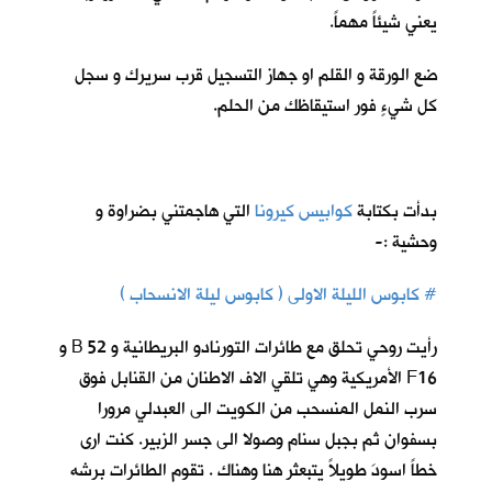
يعني شيئاً مهماً.
ضع الورقة و القلم او جهاز التسجيل قرب سريرك و سجل
كل شيءٍ فور استيقاظك من الحلم.
بدأت بكتابة
كوابيس كيرونا
ا
لتي هاجمتني بضراوة و
وحشية :-
# كابوس الليلة الاولى ( كابوس ليلة الانسحاب )
رأيت روحي تحلق مع طائرات التورنادو البريطانية و 52 B و
F16 الأمريكية وهي تلقي الاف الاطنان من القنابل فوق
سرب النمل المنسحب من الكويت الى العبدلي مرورا
بسفوان ثم بجبل سنام وصولا الى جسر الزبير. كنت ارى
خطاً اسودَ طويلاً يتبعثر هنا وهناك . تقوم الطائرات برشه