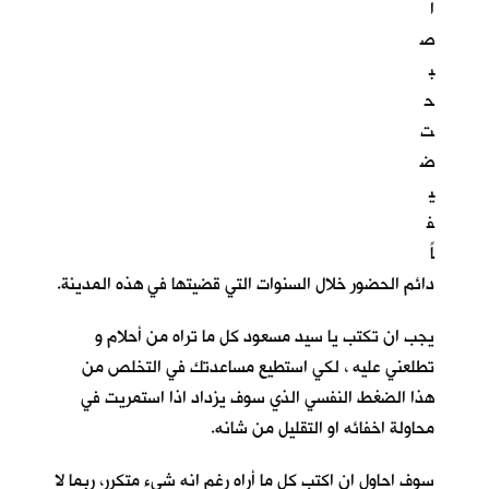
ا
ص
ب
ح
ت
ض
ي
ف
اً
دائم الحضور خلال السنوات التي قضيتها في هذه المدينة.
يجب ان تكتب يا سيد مسعود كل ما تراه من أحلام و
تطلعني عليه ، لكي استطيع مساعدتك في التخلص من
هذا الضغط النفسي الذي سوف يزداد اذا استمريت في
محاولة اخفائه او التقليل من شانه.
سوف احاول ان اكتب كل ما أراه رغم انه شيء متكرر، ربما لا