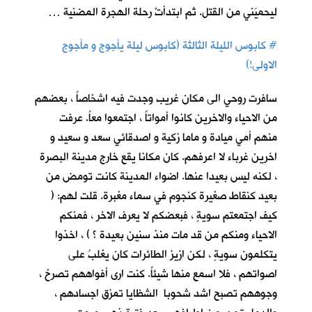
ليحميَني من القتل. ثم ابتدأتْ رحلة الهجرة المضنية …
#
كابوس الليلة الثالثة (كابوس ليلة يأجوج و مأجوج
الاولى!)
سافرت روحي الى مكان غريب وجدت فيه اشخاصاً ، بعضهم
من الاحياء والاخرين كانوا أمواتاً ، اجتمعوا معاً. عرفت
منهم أمي ميادة و ماما زكية و اصدقائي سعد و سعيد و
اخرين غرباء لا اعرفهم. كان مكانا يقع خارج مدينة البصرة
، لكنه ليس بعيدا عنها. اضواء المدينة كانت تومض من
بعيد كنقاط صغيرة كنجوم في سماء مغبرة. قلت لهم: (
كيف اجتمعتم سويةٍ ، فبعضكم لا يعرف الاخر ، فمنكم
الاحياء ومنكم من قد مات منذ سنين بعيدة ؟ ) ، اخذوا
يتكلمون سويةٍ ، لكن ازيز الطائرات كان يغلبُ على
اصواتهم ، فلا اسمع منها شيئاً. كنت ارى أفواههم تصرخ ،
وجوههم تصبح اشد شحوبا الشظايا تمزق اجسادهم ،