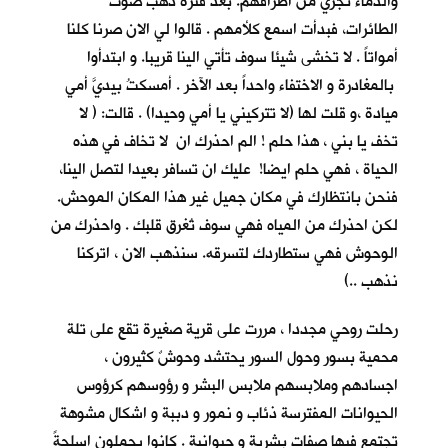
والدماء تجري من اطرافهم. بعد فترة ذهب صوت
الطائرات، فبدأت اسمع كلأمهم . قالوا لي الان صرنا كلنا
أمواتاً . لا تخشى شيئا سوف تأتي الينا قريبا. و ابتدأوا
بالمغادرة و الاختفاء واحداً بعد الآخر . أمسكتُ بيديَّ أمي
ميادة ،و قلت لها (لا تتركيني يا أمي وحيدا) . قالت: ( لا
تخف يا بني ، هذا حلم ! الم احذرك ان لا تخاف في هذه
الحياة ، فهي حلم ايضا! عليك ان تسافر بعيدا لتصل الينا،
فنحن بانتظارك في مكان جميل غير هذا المكان الموحش.
لكن احذرك من المياه فهي سوف تُغرق قلبك . واحذرك من
الوحوش فهي ستطاردك لتسرقه. سنذهب الان ، اتركنا
نذهب ..)
رحلت روحي مجددا ، مررت على قرية صغيرة تقع على تلة
محمية بسور وحول السور يحتشد وحوشٌ كثيرون ،
اجسادهم وملابسهم ملابس البشر و رؤوسهم كرؤوس
الحيوانات المفترسة ذئاب و نمور و دببة و اشكال مشوهة
تجتمع فيها صفات بشرية و حيوانية . كانوا يحملون اسلحةً