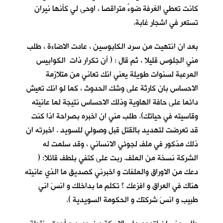
كانت تعطي الغرفة ضوءً متراقصا ، اوحى لي كأنها نيران
تستعر في اشجار غابة.
بعد ان انتهيت من سرد الكابوسين ، عادت الاضاءة ، طلب
مني الجلوس قليلا ، ثم قال : ( أن تكرار ذات الكوابيس
المرعبة لسنوات طويلة يعني انك تعاني من متلازمة
الاحساس بان كارثة على وشك الحدوث ، كما لو انك تعيش
دائما على حافة الهاوية وذلك الاحساس نتيجة لما عانيته
وقاسيته في حياتك). طلب مني ان اخبره بصراحة اذا كنت
قد تعرضت لتهديد بالقتل قبل وصولي للسويد . اخبرته ان
ذلك مذكور في ملف لجوئي الانساني ، وقد سلمت له
الشركة نسخة من الملف. ربت على كتفي بلطف قائلا: (
دعك من الاوراق والملفات و اخبرني كصديق ما الذي عانيته
هناك في العراق و افزعك ؟ تكلم ما بداخلك و انسَ اني
طبيب و انسَ شركتك و الحكومة السويدية ).