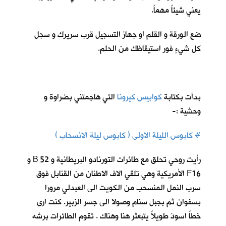
يعني شيئاً مهماً.
ضع الورقة و القلم او جهاز التسجيل قرب سريرك و سجل
كل شيءٍ فور استيقاظك من الحلم.
بدأت بكتابة
كوابيس كيرونا
ا
لتي هاجمتني بضراوة و
وحشية :-
# كابوس الليلة الاولى ( كابوس ليلة الانسحاب )
رأيت روحي تحلق مع طائرات التورنادو البريطانية و 52 B و
F16 الأمريكية وهي تلقي الاف الاطنان من القنابل فوق
سرب النمل المنسحب من الكويت الى العبدلي مرورا
بسفوان ثم بجبل سنام وصولا الى جسر الزبير. كنت ارى
خطاً اسودَ طويلاً يتبعثر هنا وهناك . تقوم الطائرات برشه