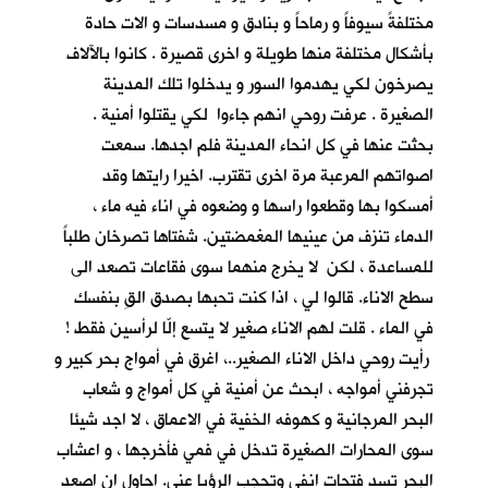
مختلفةً سيوفاً و رماحاً و بنادق و مسدسات و الات حادة
بأشكال مختلفة منها طويلة و اخرى قصيرة . كانوا بالآلاف
يصرخون لكي يهدموا السور و يدخلوا تلك المدينة
الصغيرة . عرفت روحي انهم جاءوا لكي يقتلوا أمنية .
بحثت عنها في كل انحاء المدينة فلم اجدها. سمعت
اصواتهم المرعبة مرة اخرى تقترب. اخيرا رايتها وقد
أمسكوا بها وقطعوا راسها و وضعوه في اناء فيه ماء ،
الدماء تنزف من عينيها المغمضتين. شفتاها تصرخان طلباً
للمساعدة ، لكن لا يخرج منهما سوى فقاعات تصعد الى
سطح الاناء. قالوا لي ، اذا كنت تحبها بصدق القِ بنفسك
في الماء . قلت لهم الاناء صغير لا يتسع إلّا لرأسين فقط !
رأيت روحي داخل الاناء الصغير..، اغرق في أمواج بحر كبير و
تجرفني أمواجه ، ابحث عن أمنية في كل أمواج و شعاب
البحر المرجانية و كهوفه الخفية في الاعماق ، لا اجد شيئا
سوى المحارات الصغيرة تدخل في فمي فأخرجها ، و اعشاب
البحر تسد فتحات انفي وتحجب الرؤيا عني. احاول ان اصعد