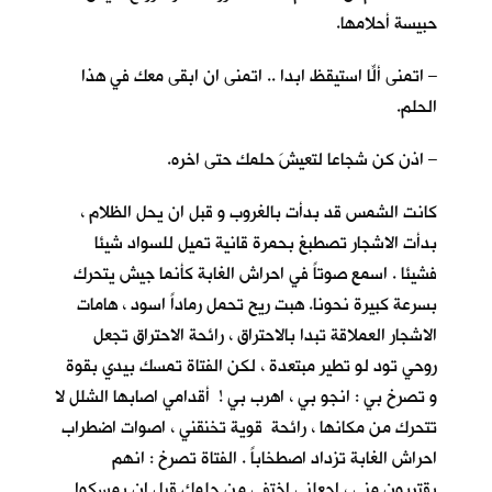
حبيسة أحلامها.
– اتمنى ألّا استيقظ ابدا .. اتمنى ان ابقى معكِ في هذا
الحلم.
– اذن كن شجاعا لتعيشَ حلمك حتى اخره.
كانت الشمس قد بدأت بالغروب و قبل ان يحل الظلام ،
بدأت الاشجار تصطبغ بحمرة قانية تميل للسواد شيئا
فشيئا . اسمع صوتاً في احراش الغابة كأنما جيش يتحرك
بسرعة كبيرة نحونا. هبت ريح تحمل رماداً اسود ، هامات
الاشجار العملاقة تبدا بالاحتراق ، رائحة الاحتراق تجعل
روحي تود لو تطير مبتعدة ، لكن الفتاة تمسك بيدي بقوة
و تصرخ بي : انجو بي ، اهرب بي ! أقدامي اصابها الشلل لا
تتحرك من مكانها ، رائحة قوية تخنقني ، اصوات اضطراب
احراش الغابة تزداد اصطخاباً . الفتاة تصرخ : انهم
يقتربون مني ، اجعلني اختفي من حلمك قبل ان يمسكوا