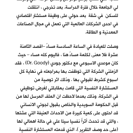
لي الجامعة خلال فترة الدراسة. بعد تخرجي ، انتقلت
للسكن في شقة بعد حولي على وظيفة مستشار اقتصادي
في احدى الشركات العالمية التي تعمل في مجال الصناعات
المعدنية و الطاقة.
وصلت للعيادة في الساعة السادسة مساءً –اقصد الثامنة
عشرة فلا معنى لكلمة مساءً هنا ، فاليوم كله مساء – حيث
كان موعدي الاسبوعي مع دكتور جودي (Dr. Goody) ، فقد
الزمتني الشركة التي توظفت بها بمراجعته في نهاية كل
اسبوع كشرط لقبولي بها . وذلك اثر توصية من
المستشارة النفسية التي قامت بمقابلتي لغرض توظيفي
في الشركة. وذلك بعدما لاحظت ان الملف المرسل لها من
قبل الحكومة السويدية والخاص بقبول لجوئي الانساني
قد احتوى على كمية كبيرة من الاحداث العنيفة التي عشتها
، والتي قد تحدث أثراً نفسيا سيئا علي في حالة اهمالي لها
(على حد وصف التقرير )، الذي قدمته المستشارة النفسية