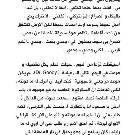
بي . افلت يدها لعلها تختفي ، انها لا تختفي ، بل تبدا
بالبكاء و الصراخ : لِمَ تتركني ، انقذني .. لا تترك يدي .
أميل نحوها بسرعة اريد أمساك يديها لكن الارض تتشقق
من تحت أقدامنا ، تظهر هوة سحيقة تفصلنا عن بعض .
تصرخ بي سوف يصلون الي ، وحدي بقيت .. وحدي ..انهم
قربي … لكني وحدي .. وحدي ..
استيقظت فزعا من النوم . سجلت الحلم بكل تفاصيله و
هرعت في اليوم التالي الى عيادة ( Dr. Goody). لم يكن
موعد مراجعتي الاسبوعية . كنت اريد ان اترك له ما دونته ،
لكني تفاجأت ان السكرتيرة الخاصة به غير موجودة ، باب
غرفته الخاصة نصف مفتوح . سمعت صوته من الداخل ( –
ادخل يا مسعود انا بانتظارك ). جلست على الكرسي ، لكنه
طلب مني ان اسلم له ما دونته و انأم على الاريكة . قرا في
الاوراق لبرهة ، ثم اغلق الانوار و طلب مني ان اروي له ما
رايته . كان يستمع لي وهو يحدق في نار المدفئة التي