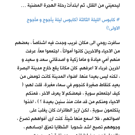
ليحميَني من القتل. ثم ابتدأتْ رحلة الهجرة المضنية …
#
كابوس الليلة الثالثة (كابوس ليلة يأجوج و مأجوج
الاولى!)
سافرت روحي الى مكان غريب وجدت فيه اشخاصاً ، بعضهم
من الاحياء والاخرين كانوا أمواتاً ، اجتمعوا معاً. عرفت
منهم أمي ميادة و ماما زكية و اصدقائي سعد و سعيد و
اخرين غرباء لا اعرفهم. كان مكانا يقع خارج مدينة البصرة
، لكنه ليس بعيدا عنها. اضواء المدينة كانت تومض من
بعيد كنقاط صغيرة كنجوم في سماء مغبرة. قلت لهم: (
كيف اجتمعتم سويةٍ ، فبعضكم لا يعرف الاخر ، فمنكم
الاحياء ومنكم من قد مات منذ سنين بعيدة ؟ ) ، اخذوا
يتكلمون سويةٍ ، لكن ازيز الطائرات كان يغلبُ على
اصواتهم ، فلا اسمع منها شيئاً. كنت ارى أفواههم تصرخ ،
وجوههم تصبح اشد شحوبا الشظايا تمزق اجسادهم ،