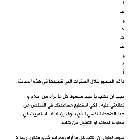
ا
ص
ب
ح
ت
ض
ي
ف
اً
دائم الحضور خلال السنوات التي قضيتها في هذه المدينة.
يجب ان تكتب يا سيد مسعود كل ما تراه من أحلام و
تطلعني عليه ، لكي استطيع مساعدتك في التخلص من
هذا الضغط النفسي الذي سوف يزداد اذا استمريت في
محاولة اخفائه او التقليل من شانه.
سوف احاول ان اكتب كل ما أراه رغم انه شيء متكرر، ربما لا