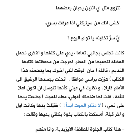
– نتزوج مثل اي اثنين يحبان بعضهما
– اخشى انك من سيتركني اذا عرفت بسري.
– أيُّ سرٍّ تخفينه يا تَوأم الروح ؟
كانت تجلس بجانبي تماما ، يدي على كتفها و الاخرى تحمل
المظلة لتحميها من المطر. اخرجت من محفظتها كتابها
القديم ، قائلة ( حان الوقت لكي اخبرك بما يتضمنه هذا
الكتاب ) هززت براسي موافقا . انحنت بجسدها الرشيق الى
الأمام قليلا ، و نظرت في عيني كأنها تتوسل ان اكون اهلا
للثقة ، قلت لها ضاحكا: (قولي، معكِ للموت ) وضعتْ يدها
على فمي ، (
لا تذكر الموت ابداً !
) فقبَّلتُ يدها وكانت اول
و اخر قبلة. أمسكتْ بالكتاب بقوة بكلتي يديها وقالت :
– هذا كتاب الجلوة للطائفة الايزيدية. وانا منهم