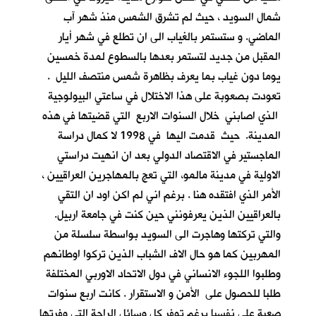
شمال السويد ، حيث لم تشرق الشمس منذ شهر آب
الماضي. و ستستمر بالغياب الى ان تطلع في شهر أيار
المقبل من جديد لتستمر بعدها بالسطوع لمدة خمسين
يوما دون غياب بما يعرف بظاهرة شمس منتصف الليل .
تعودت بصعوبة على هذا الاختلال في ساعتي البيولوجية
الذي اصابني خلال السنوات الاربع التي قضيتها في هذه
المدينة. حيث قدمت اليها في 1998 لا كمال دراسة
الماجستير في الاقتصاد الدولي بعد ان انهيت دراستي
الاولية في مدينة مالمو، التي تعج بالمهاجرين العراقيين ،
الأمر الذي افتقده هنا . برغم اني لم اكن اود ان التقي
بالعراقيين الذين يعرفونني حين كنت في جامعة اربيل.
والتي تركتها وهاجرت الى السويد بواسطة سلسلة من
المهربين كما هو حال الاف الشباب الذين تركوا اوطانهم
وطلبوا اللجوء الانساني في دول الاتحاد الاوربي المختلفة
طلبا للحصول على الأمن و الاستقرار . كانت اربع سنوات
صعبة علي نفسيا برغم توفر كل وسائل الراحة التي وفرتها