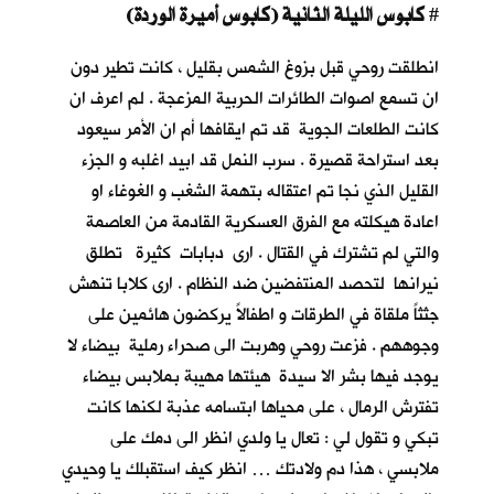
كابوس الليلة الثانية (كابوس أميرة الوردة)
#
انطلقت روحي قبل بزوغ الشمس بقليل ، كانت تطير دون
ان تسمع اصوات الطائرات الحربية المزعجة . لم اعرف ان
كانت الطلعات الجوية قد تم ايقافها أم ان الأمر سيعود
بعد استراحة قصيرة . سرب النمل قد ابيد اغلبه و الجزء
القليل الذي نجا تم اعتقاله بتهمة الشغب و الغوغاء او
اعادة هيكلته مع الفرق العسكرية القادمة من العاصمة
والتي لم تشترك في القتال . ارى دبابات كثيرة تطلق
نيرانها لتحصد المنتفضين ضد النظام . ارى كلابا تنهش
جثثاً ملقاة في الطرقات و اطفالاً يركضون هائمين على
وجوههم . فزعت روحي وهربت الى صحراء رملية بيضاء لا
يوجد فيها بشر الا سيدة هيئتها مهيبة بملابس بيضاء
تفترش الرمال ، على محياها ابتسامه عذبة لكنها كانت
تبكي و تقول لي : تعال يا ولدي انظر الى دمك على
ملابسي ، هذا دم ولادتك … انظر كيف استقبلك يا وحيدي