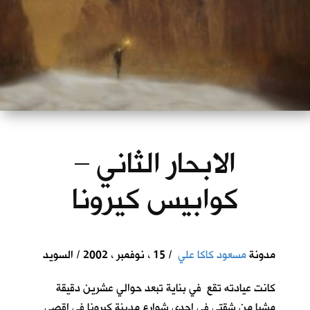
الابحار الثاني –
كوابيس كيرونا
مدونة
مسعود كاكا علي
/ 15 ، نوفمبر ، 2002 / السويد
كانت عيادته تقع في بناية تبعد حوالي عشرين دقيقة
مشيا من شقتي في احدى شوارع مدينة كيرونا في اقصى