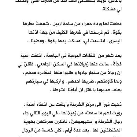
بالناس، فربما يشاهدني معك احدٌ من معارف اهلي وتحدث
لي مشكلة.
قطفتُ لها وردة حمراء من ساحة اربيل . شممتُ عطرها
بقوة ، ثم غرستها في شعرها الكثيف من جهة اذنها
اليسرى . ابتسمت لي. أمسكت يدها بقوة ، ومضينا ..
بعد شهر من اللقاءات اليومية في الجامعة ، اختفت أمنية
فجأةً . سالت عنها زميلاتها في السكن الجامعي ، فقلنَ لي
ان رجالاً من سنجار جاءوا و طلبوا منها المغادرة معهم ،
ولما قاومتهم ، ضربها احدهم ، و اركبها في سيارتهم
بعنف. هددونا بالقتل ان أبلغنا الشرطة .
ذهبت فورا الى مركز الشرطة وابلغت عن اختفاء أمنية .
رويت لهم ما سمعته من زميلاتها . في اليوم التالي جاء
رجال الشرطة و استجوبوهنَّ ، فانكرن معرفتهن بهوية
المختطفتين لها . بعد عدة أيام ، كان خمسة من الرجال