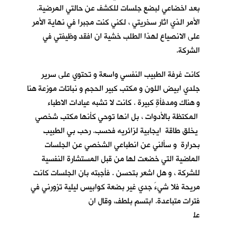
بعد اخضاعي لبضع جلسات للكشف عن حالتي المرضية.
الأمر الذي اثار سخريتي ، لكني كنت مجبرا في نهاية الأمر
على الانصياع لهذا الطلب خشية ان افقد وظيفتي في
الشركة.
كانت غرفة الطبيب النفسي واسعة و تحتوي على سرير
جلدي ابيض اللون و مكتب كبير الحجم و نباتات موزعة هنا
و هناك ومدفأةٍ كبيرة . كانت لا تشبه عيادات الاطباء
المكتظة بالأدوات ، بل انها توحي كأنها مكتب شخصي
يخلق طاقة ايجابية لزائريه فحسب. رحب بي الطبيب
بحرارة و سألني عن انطباعي الشخصي عن الجلسات
الماضية التي خضعت لها من قبل المستشارة النفسية
للشركة ، و هل اشعر بتحسن . فأجبته بان الجلسات كانت
مريحة فلا شيءَ جدي غير بضعة كوابيس ليلية تزورني في
فترات متباعدة. ابتسم بلطف، وقال ان
عل