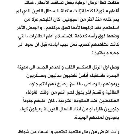
فكانت تطأُ الرمال الرطبة بفعل تساقط الأمطار . هناك
أقدام مبتورة لكنها لازالت منتعلة للبسطال اللعين الذي لم
يتم خلعه منذ اكثر من اسبوعين. كان اغلبهم عزلا من
اسلحتهم فقد تركوها لأنها تعيق حركتهم . و البعض الآخر
وضعها فوق رأسه كعلامة للاستسلام أمام الطائرات ، التي
كانت تشاهدهم كسرب نملٍ يجب ابادته قبل ان يعود الى
جحره و يختبئ !
وصل اول الرتل المنكسر القلب والمدمر الجسد الى مدينة
البصرة فاستقبله أُناسٌ غاضبون مدنيون وعسكريون
يرمونهم بالرصاص ، فقسمٌ يصرخ بهم انتم جنود
الطاغية و قسمٌ اخر يقول لهم انتم من اولئك الغوغاء
المنتفضين ضد الحكومة الشرعية . كان اغلبهم جنوداً
جنوبيين فقراء او من ابناء الشمال الذين لا يعرفون كيف
يعودون لمدنهم البعيدة.
رأيت الارض من رمال ملتهبة تحتهم، و السماء من شواظ