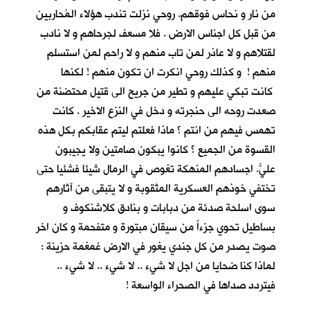
من نار و نحاس فوقهم. روحي نزلت تندب هؤلاء المُحاربين
من قبل كل اجناس الارض . فلا مسعف لجرحاهم و لا نادب
لقتلاهم و لا عاذر لمن تاب منهم و لا راحم لمن استسلم
منهم ! و كذلك روحي انكرت ان تكون منهم ! لكنها
كانت تبكي عليهم و تطير من جريح الى قتيل محتضنة من
صعدت روحه الى حنجرته و دخل في النزع الاخير . كانت
تهمس فيهم من انتم ؟ ماذا فعلتم ليتم عقابكم بكل هذه
القسوة من الجميع ؟ كانوا يبكون صامتين ولا يجيبون
عليّ. اجسادهم المنهكة تغوص في الرمال شيئا فشئياً حتى
تختفي خوذهم العسكرية المثقوبة و لا يتبقى من آثارهم
سوى اسلحة صدئة من دبابات و بنادق كلاشنكوف و
بساطيل تحوي جزءاً من سيقان مبتورة و متفحمة و كان اخر
صوت يصدر من كل جندي يغور في الارض غمغمة حزينة :
لماذا كنا ضحايا من اجل لا شيء .. لا شيء .. لا شيء ..
فيتردد صداها في الصحراء الواسعة !