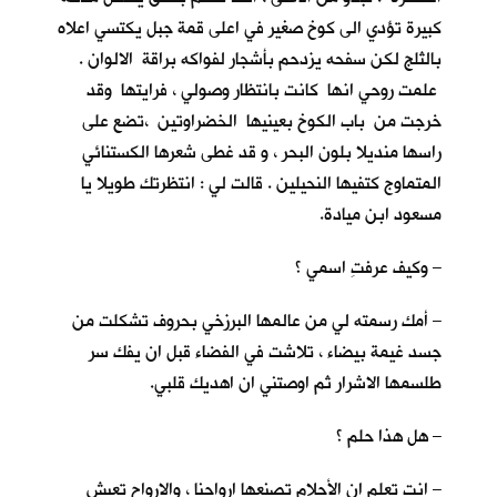
كبيرة تؤدي الى كوخ صغير في اعلى قمة جبل يكتسي اعلاه
بالثلج لكن سفحه يزدحم بأشجار لفواكه براقة الالوان .
علمت روحي انها كانت بانتظار وصولي ، فرايتها وقد
خرجت من باب الكوخ بعينيها الخضراوتين ،تضع على
راسها منديلا بلون البحر ، و قد غطى شعرها الكستنائي
المتماوج كتفيها النحيلين . قالت لي : انتظرتك طويلا يا
مسعود ابن ميادة.
– وكيف عرفتِ اسمي ؟
– أمك رسمته لي من عالمها البرزخي بحروف تشكلت من
جسد غيمة بيضاء ، تلاشت في الفضاء قبل ان يفك سر
طلسمها الاشرار ثم اوصتني ان اهديك قلبي.
– هل هذا حلم ؟
– انت تعلم ان الأحلام تصنعها ارواحنا ، والارواح تعيش