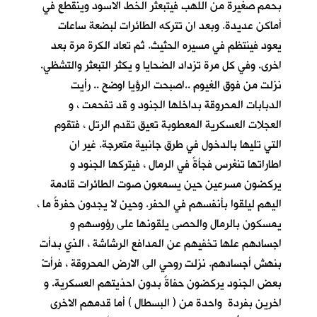
بحمم صغيرة من اللهب فيتبعثر الخط الاسود وينقطع في
أماكن عديدة. وبعد ان تتركه الطائرات لبضعة ساعات
يعود فينتظم في مسيره الحثيث. ثم تعاد الكرة مرة بعد
اخرى. وفي كل مرة تزداد الضحايا و يكثر التبعثر والتشظي.
نزلت من فوق الغيوم ..اصبحت الرؤيا اوضح .. رأيت
الدبابات المحروقة بداخلها الجنود و قد تفحمت ، و
العجلات العسكرية المعطوبة تعيق تقدم الرتل ، فتقوم
التي تليها بالدخول في طرق جانبية متعرجة. غير ان
اطاراتها تنغرس فجأةً في الرمال ، فيتركها الجنود و
يركضون مسرعين حين يسمعون صوت الطائرات قادمة
اليهم ليلقوا بأنفسهم في الحفر. وحين لا يجدون حفرةً ما ،
يمسكون بالرمال والحصى يلقونها على رؤوسهم و
اجسادهم علها تخفيهم عن المدافع الرشاشة ، الذي بدأت
بنهش أجسادهم. نزلت روحي الى الارض المحروقة ، فرأتْ
بعض الجنود يركضون حفاةً بدون احذيتهم العسكرية. و
اخرين بفردة واحدة من ( البسطال ) أما قدمهم الاخرى