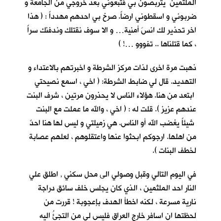
الملثمين يتربصون بي فتبعوني بعد خروجي من الجامعة و
ضربوني و اسقطوني ارضاً. صرخ بي احدهم مهدداً : ( هذا
اخر تحذير لك انسَ أمنية… و الا سوف نقتلك وندفنك سراً
، كما قتلناها .. تفووو …! )
ذهبت مرة اخرى لذات مركز الشرطة و اخبرتهم بالاعتداء و
التهديد. قال لي ضابط الشرطة: ( اخي ، اسمع نصيحتي
ابتعد من هنا. هؤلاء الناس لا يحذرون مرتين ، شرف البنت
عندهم عزيز ). قلت له : ( اخي ، والله ما عملت مع البنت
شيئاً يغضب الله أو الناس. هي زميلتي و ليس لها هنا احدٌ
من اهلها. ارجوكم ابحثوا عنها واعتقلوهم ، لعلهم عصابة
لخطف البنات ).
في اليوم التالي وقبل وصولي الى محل سكني , اطلق علي
النار احد الملثمين ، الذي كان يجلس خلف سائق دراجة
نارية مسرعة ، لكنه اخطأ الهدف بإعجوبة ! قررت من
لحظتها ان اسافر خارج العراق فليس لي من التجئُ اليه