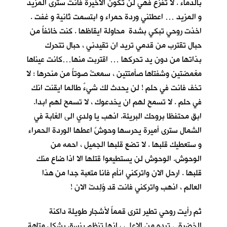
بالدماء . لا تفزع فهي لن تكون الاخيرة فانت سترى المزيد
و المزيد … اعطتني وردة حمراء و ابتسمت ثانية و غفت .
اخذت روحي تبكي بشدة محاولة ايقاظها . كنت خائفاً من
حبال تقترب من قدمي تريد ان تقيدني ، حبال تتحرك
بذاتها من دون يد تحركها … اقتربت منها…كانت عيناها
مغمضتين وشفتاها صأمتتين ، سمعتُ صوتاً من منحرها : لا
تخف فانت في حلم ! لن يحدث لك شيءٌ طالما ايقنت انك
في حلم . لا تسمح لهم ان يخدعوك ، لا تسمح لهم ابدا.
ابق محتفظا بروحك البريئة. اذهب يا ولدي الى الغابة في
الشمال سترى أميرة يحرسها وحوشٌ اعطها الوردة الحمراء
و ستعطيك قلبها . لا تضع قلبها الجميل ، احمه من
الوحوش. الوحوش لن يستطيعوا قتلها الا اذا ضاع منك
قلبها . ارحل الان واتركني انأم فانا متعبة جدا من هذا
العالم ، اذهب واتركني فانت قد وُلِدتَ الان !
ثم رأيت روحي تطير لترى قمماً لأشجارٍ طويلة داكنة
الخضرة . تبدو من الاعلى ، انها تنظم بنسق يشكل متاهة