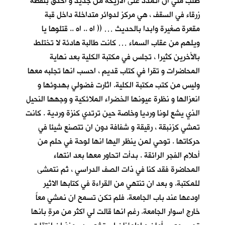
طلب مني ان اتمدد على الاريكة من جديد و أحدق بنقطة
زرقاء في السقف ، هي مركز لدوائر متداخلة داخل قبة
مقعرة صغيرة وابدا بالحديث … (( اه .. اه .. قتلوها يا
ويلهم من عقاب السماء … كانت طالبة هادئة لا تختلط
بالأخرين كثيرا ، تجلس في مكتبة الكلية بعد نهاية
المحاضرات و تقرا في كتاب قديم ، احسب انها تجلبه معها
وليس من كتب مكتبة الكلية. اثارت فضولي بهدوئها و
انعزالها و نظرة عيونها الخضراء الملائكية و وجهها النحيل
الذي يشع لونا ورديا وخاصة حين ترتدي كنزة وردية . كانت
تمشي كزنبقة ، رقيقة و شفافة دون ان تتصنع شيئا في
حركاتها . توحي لمن ينظر اليها انها لوحة في حلم من
أحلام الفجر الرائقة . بدأت اتحاور معها بعد انتهاء
المحاضرة فقد كنا في ذات الصف الدراسي ، ثم نتمشى
للمكتبة. و بعد ان تنتهي من القراءة في كتابها الاثير
اودعها عند باب الجامعة. فلم تكن تسمح ان نمشي معاً
خارج اسوار الجامعة. رغم انها قالت لي اكثر من مرةٍ بانها