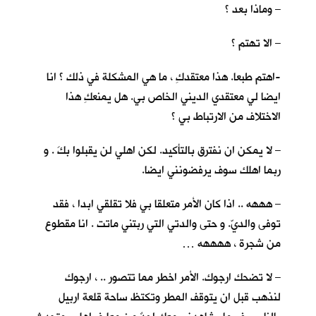
– وماذا بعد ؟
– الا تهتم ؟
-اهتم طبعا. هذا معتقدكِ ، ما هي المشكلة في ذلك ؟ انا
ايضا لي معتقدي الديني الخاص بي. هل يمنعكِ هذا
الاختلاف من الارتباط بي ؟
– لا يمكن ان نفترق بالتأكيد. لكن اهلي لن يقبلوا بكَ . و
ربما اهلك سوف يرفضونني ايضا.
– هههه .. اذا كان الأمر متعلقا بي فلا تقلقي ابدا ، فقد
توفى والديّ. و حتى والدتي التي ربتني ماتت . انا مقطوع
من شجرة ، ههههه …
– لا تضحك ارجوك. الأمر اخطر مما تتصور .. ، ارجوك
لنذهب قبل ان يتوقف المطر وتكتظ ساحة قلعة اربيل