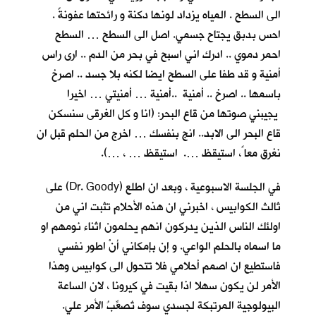
الى السطح . المياه يزداد لونها دكنة و رائحتها عفونةً .
احس بدبق يجتاح جسمي. اصل الى السطح … السطح
احمر دموي .. ادرك اني اسبح في بحر من الدم .. ارى راس
أمنية و قد طفا على السطح ايضا لكنه بلا جسد .. اصرخ
باسمها .. اصرخ .. أمنية ..أمنية … أمنيتي … اخيرا
يجيبني صوتها من قاع البحر: (انا و كل الغرقى سنسكن
قاع البحر الى الابد.. انج بنفسك … اخرج من الحلم قبل ان
نغرق معا ً، استيقظ …. استيقظ … ، …).
في الجلسة الاسبوعية ، وبعد ان اطلع (Dr. Goody) على
ثالث الكوابيس ، اخبرني ان هذه الأحلام تثبت اني من
اولئك الناس الذين يدركون انهم يحلمون اثناء نومهم او
ما اسماه بالحلم الواعي. و إن بإمكاني أنْ اطور نفسي
فاستطيع ان اصمم أحلامي فلا تتحول الى كوابيس وهذا
الأمر لن يكون سهلا اذا بقيت في كيرونا ، لان الساعة
البيولوجية المرتبكة لجسدي سوف تُصعِّبُ الأمر علي.