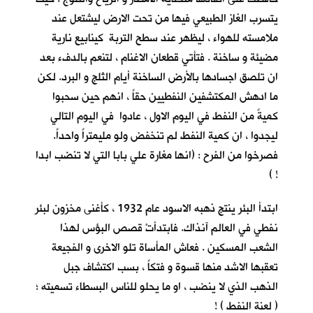
يتسرب الغاز الطبيعي فيها من تحت الارض ليشتعل عند
ملامسته للهواء ، ليظهر عند سطح التربة كينابيع نارية
مضيئة و ساخنة . فتأتي قطعان الاغنام ، لتنعم بالدفء بعد
ان تلصق اجسادها بالأرض الساخنة أيام الثلج و البرد. لكن
ما ادهش المكتشفين النفطيين حقاً ، انهم حين سحبوا
كميةً من النفط في اليوم الاول ، عادوا في اليوم التالي
ليجدوا ، ان كمية النفط لم تنخفض ولو مليمتراً واحداً.
فصرخوا من الفرح : (انها مغارة علي بابا التي لا تنضب ابدا
! )
ابتدأ البئر ينتج ذهبه الاسود عام 1932 ، كأغنى مخزون لبئر
نفطي في العالم آنذاك. فابتدأتْ قصص البؤس لهذا
الشعب المسكين . فعاش المأساة تلو الاخرى و الفجيعة
تعقبها الاشد منها قسوة و فتكاً ، بسب اكتشاف جبل
الذهب الذي لا ينضب ، او ما يحلو للناس البسطاء تسميته ؛
( لعنة النفط ) !