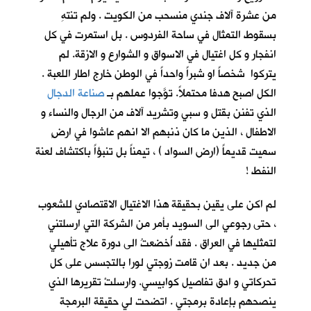
من عشرة آلاف جندي منسحب من الكويت . ولم تنتهِ
بسقوط التمثال في ساحة الفردوس . بل استمرت في كل
انفجار و كل اغتيال في الاسواق و الشوارع و الازقة. لم
يتركوا شخصاً او شبراً واحداً في الوطن خارج اطار اللعبة .
الكل اصبح هدفا محتملاً. توَّجوا عملهم بـ
صناعة الدجال
الذي تفنن بقتل و سبي وتشريد آلاف من الرجال والنساء و
الاطفال ، الذين ما كان ذنبهم الا انهم عاشوا في ارضٍ
سميت قديماً (ارض السواد ) ، تيمناً بل تنبؤاً باكتشاف لعنة
النفط !
لم اكن على يقين بحقيقة هذا الاغتيال الاقتصادي للشعوب
، حتى رجوعي الى السويد بأمر من الشركة التي ارسلتني
لتمثليها في العراق . فقد أُخضعتُ الى دورة علاج تأهيلي
من جديد . بعد ان قامت زوجتي لورا بالتجسس على كل
تحركاتي و ادق تفاصيل كوابيسي. وارسلتْ تقريرها الذي
ينصحهم بإعادة برمجتي . اتضحت لي حقيقة البرمجة