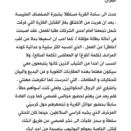
البتران
عدت الى ساحة القرية مستظلا بشجرة الصفصاف المتيبسة
، بعد ان هربت من الاختناق بغاز القنابل الغازية التي فرقت
شمل تجمعنا أمام احدى الشركات طلبا للعمل. فقد اصبحت
في (حالة بطالة مؤقتة ). كما احب ان اسميها بدلا من لقب
(عاطل) عن العمل ، الذي احسبه اكثر سلبية و عدائية كونه
المرادف لكلمة (فارغ) او المعاكس لكلمة (صالح). ولا
احسب ان احدا من الشباب الذين كانوا يتجمعون معي
سيكون مهتما بهذه المقارنات اللغوية و فن البديع والبيان
للحكايات و المقامات . التي اندرست كما انقرضت مهنتي ،
باعتباري اخر الرجال الحكواتيين. ولعلي كنت أسوأهم حظاً ،
فلم يعد من يهتم لحضور مجالس قصصي كما جرت العادة
سابقا بحضور عوائل القرية و تجمهرهم حول كرسِيّيَ
المزخرف الذي يشبه كراسي السلاطين. حينما كان للحكي
سلطةٌ و سحرٌ. فلجأت الى نشر قصصي عن طريق انشاء
قناتي الخاصة بموقع اليوتيوب بنصيحة من احد ابناء