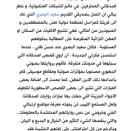
اصدقائي المحترفين في عالم الشبكات العنكبوتية. و خطر
ببالي ان اتصل بصديقي القديم
سعيد البصري
الذي عاد
الى قريتنا كمراسل لمنظمة دولية تعنى بالمضطهدين و
المنبوذين من أمثالي. فهي تشجع الاقليات من السكان او
المهن التراثية المنقرضة على المطالبة بحقوقهم
المسلوبة . فكان سعيد البصري عند حسن ظني ، عندما
استحسن فكرتي الجديدة ، ان اروي قصص اصدقائه التي
سجلوها في مدونات متفرقة. فأقوم بروايتها بصوتي
الجهوري مصحوبا بمؤثرات صوتية ومقاطع موسيقى قام
بأعدادها ذلك الابن الفطن. كما عمدت الى اضافة بعض
العبارات التي تشير الى بعض القصص الاسطورية لتلطيف
الاجواء الحزينة التي حفلت بها عبارات روايات اصدقائنا.
ولعل المستمع اللبيب لن يفوته معرفة مواضع ارتجالي
الفني وخروجي عن نص رواياتهم المحتشدة بالمعلومات ،
والتي ينقصها الشيء الكثير من الخيال و البديع و البيان .
وبالرغم من كل اعتراضاتي على لغتهم الخشبية فقد