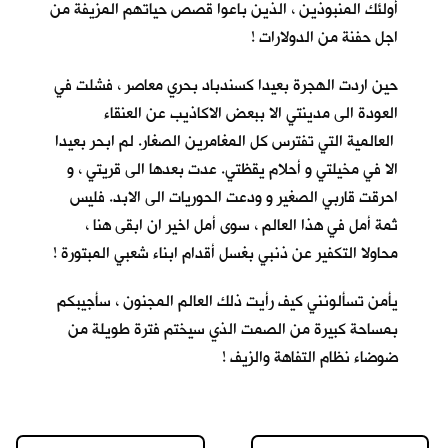
أولئك المنبوذين ، الذين باعوا قصص حياتهم المزيفة من
اجل حفنة من الدولارات !
حين اردت الهجرة بعيدا كسندباد بحري معاصر ، فشلت في
العودة الى مدينتي الا ببعض الاكاذيب عن العنقاء
العالمية التي تفترس كل المغامرين الصغار. لم ابحر بعيدا
الا في مخيلتي و أحلام يقظتي. عدت بعدها الى قريتي ، و
احرقت قاربي الصغير و ودعت الحوريات الى الابد. فليس
ثمة أمل في هذا العالم ، سوى أمل اخير ان ابقى هنا ،
محاولا التكفير عن ذنبي بغسل أقدام ابناء شعبي المبتورة !
يأمن تسألونني كيف رأيت ذلك العالم المجنون ، سأجيبكم
بمساحة كبيرة من الصمت الذي سيختم فترة طويلة من
ضوضاء نظام التفاهة والزيف !