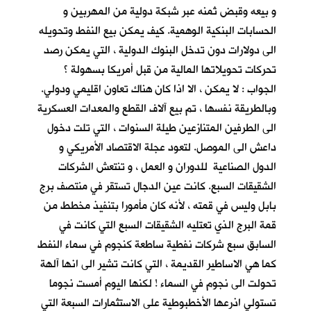
و بيعه وقبض ثمنه عبر شبكة دولية من المهربين و
الحسابات البنكية الوهمية. كيف يمكن بيع النفط وتحويله
الى دولارات دون تدخل البنوك الدولية ، التي يمكن رصد
تحركات تحويلاتها المالية من قبل أمريكا بسهولة ؟
الجواب : لا يمكن ، الا اذا كان هناك تعاون اقليمي ودولي.
وبالطريقة نفسها ، تم بيع آلاف القطع والمعدات العسكرية
الى الطرفين المتنازعين طيلة السنوات ، التي تلت دخول
داعش الى الموصل. لتعود عجلة الاقتصاد الأمريكي و
الدول الصناعية للدوران و العمل ، و تنتعش الشركات
الشقيقات السبع. كانت عين الدجال تستقر في منتصف برج
بابل وليس في قمته ، لأنه كان مأمورا بتنفيذ مخطط من
قمة البرج الذي تعتليه الشقيقات السبع التي كانت في
السابق سبع شركات نفطية ساطعة كنجوم في سماء النفط
كما هي الاساطير القديمة ، التي كانت تشير الى انها آلهة
تحولت الى نجوم في السماء ! لكنها اليوم أمست نجوما
تستولي اذرعها الأخطبوطية على الاستثمارات السبعة التي