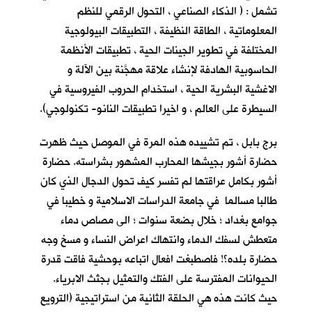
تشمل : ( الذكاء الصناعي ، التحول الرقمي للنظم
المعلوماتية ، الطاقة النظيفة ، التطبيقات البيولوجية
المختلفة في تطوير الجينات الحية ، تطبيقات الأنظمة
الحاسوبية الهادفة لإنشاء علاقة مهجَّنة بين الآلة و
الاغشية البشرية الحية ، استخدام الحروب الفيروسية في
السيطرة على العالم ، و اخيرا تطبيقات النانو- تكنولوجي).
برج بابل ، تم تشييده هذه المرة في الموصل حيث ظهرت
حضارة أشور بجيشها المحارب المشهور بشراسته. حضارة
أشور بكامل عراقتها لم تفسر كيف تحول الدجال الذي كان
طالبا مسالما في جامعة الدراسات الاسلامية و خطيبا في
جوامع بغداد ؛ خلال بضعة سنوات ؛ الى مصاص دماء
متعطش لسفك الدماء وانتهاك اعراض النساء و مسخ وجه
حضارة بلده؟! فاصطبغت افعال اتباعه بوحشية فاقت قدرة
الحيوانات المفترسة على الفتك والتمثيل بجثث الابرياء.
حيث كانت هذه هي الحلقة الثانية من استراتيجية (الترويع