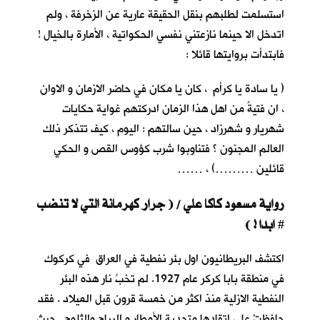
استسلمت لطلبهم بنقل الحقيقة عارية عن الزخرفة ، ولم
اتدخل الا حينما نازعتني نفسي الحكواتية ، الأمارة بالخيال !
فابتدأت بروايتها قائلا :
( يا سادة يا كرأم ، كان يا مكان في حاضر الازمان و الاوان
، ان فتيةً من اهل هذا الزمان ادركتهم غواية حكايات
شهريار و شهرزاد ، حين سالتهم : اليوم ، كيف تتذكر ذلك
العالم المجنون ؟ فتناوبوا شرب كؤوس القص و الحكي
قائلين ………) ، ……
رواية مسعود كاكا علي / ( جرار كهرمانة التي لا تنضب
ابدا ! )
#
اكتشف البريطانيون اول بئر نفطية في العراق في كركوك
في منطقة بابا كركر عام 1927. لم تخبُ نار هذه البئر
النفطية الازلية منذ اكثر من خمسة قرون قبل الميلاد . فقد
حافظتْ على اتقادها متحدية الأمطار و الرياح والثلوج . حيث