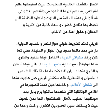
اتصال بالشبكة العالمية للمعلومات. حيث استوطنوا عالم
افتراضي يمنحهم كل ما افتقدوه في واقعهم العشوائي.
فتنقَّلوا في مدنه الخالية من التلوث و انهاره النظيفة التي
تحيط بها مناطق خضراء و سماء خالية من الاتربة و
الدخان و حقول أمنة من الالغام.
قريتي تمتد كشريط طولي موازٍ للنهر و للحدود الدولية ،
بل هي بحد ذاتها حدود بين الخيال و الحقيقة. فهي كما
كان يردد
حكواتي القرية
: (الداخل فيها مفقود والخارج
منها مولود!) ، فيرد عليه
بصير القرية
: (الباقي فيها ندمان
و الخارج منها خسران !). فكنت دائما ، انا ذلك الشخص
(الخسران و الندمان). فقد سكنتني قريتي حين هاجرت منها
الى
شاطئ الأحلام
. و خذلتها حين عُدتُ لتصويرها في
افلامي الوثائقية التي شاهدها ساكنوا برج بابل بعد
مونتاجها المخيب للآمال. فاستنتجوا ، انها مدن للموت
حيث لا يسكنها سوى المنبوذين الاشرار. و كنت واحدا من