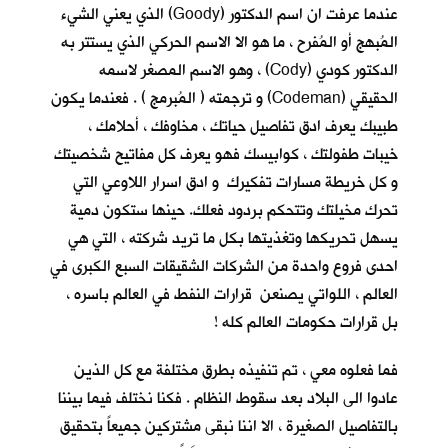
عندما عرفت ان اسم الدكتور (Goody) الذي يعني الشيء
المُبهج أو المُفرح ، ما هو الا الاسم الحركي الذي يستتر به
الدكتور كودي (Cody) ، وهو الاسم المصغر لاسمه
الحقيقي (Codeman) و ترجمته ( المُبرمج ) . فعندما يكون
طبيبك يعرف ادق تفاصيل حياتك ، مخاوفك ، أحلامك ،
خيبات طفولتك ، كوابيسك فهو يعرف كل مفاتيح شخصيتك
و كل خريطة مسارات تفكيرك و ادق اسرار اللاوعي التي
تحرك مخيلتك وتتحكم بردود فعلك. حينها ستكون دمية
يسهل تحريكها وتغذيتها بكل ما تريد شركته ، التي هي
احدى فروع واحدة من الشركات الشقيقات السبع الكبرى في
العالم ، اللواتي يصنعن قرارات النفط في العالم باسره ،
بل قرارات حكومات العالم كله !
فما فعلوه معي ، تم تنفيذه بطرق مختلفة مع كل الذين
عادوا الى البلاد بعد سقوط النظام . فكنا نختلف فيما بيننا
بالتفاصيل الصغيرة ، الا اننا نبقى مشتركين جميعاً بتحقيق