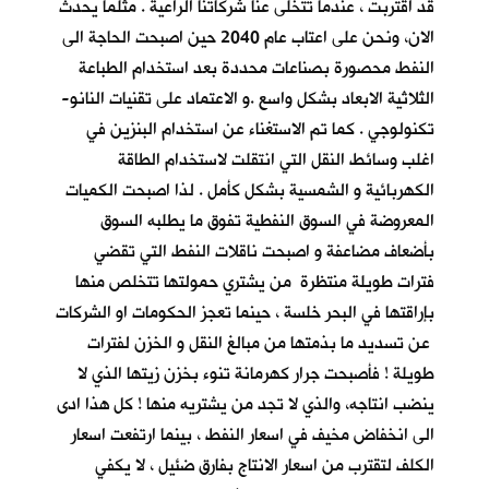
قد اقتربت ، عندما تتخلى عنا شركاتنا الراعية . مثلما يحدث
الان، ونحن على اعتاب عام 2040 حين اصبحت الحاجة الى
النفط محصورة بصناعات محددة بعد استخدام الطباعة
الثلاثية الابعاد بشكل واسع .و الاعتماد على تقنيات النانو-
تكنولوجي . كما تم الاستغناء عن استخدام البنزين في
اغلب وسائط النقل التي انتقلت لاستخدام الطاقة
الكهربائية و الشمسية بشكل كأمل . لذا اصبحت الكميات
المعروضة في السوق النفطية تفوق ما يطلبه السوق
بأضعاف مضاعفة و اصبحت ناقلات النفط التي تقضي
فترات طويلة منتظرة من يشتري حمولتها تتخلص منها
بإراقتها في البحر خلسة ، حينما تعجز الحكومات او الشركات
عن تسديد ما بذمتها من مبالغ النقل و الخزن لفترات
طويلة ! فأصبحت جرار كهرمانة تنوء بخزن زيتها الذي لا
ينضب انتاجه، والذي لا تجد من يشتريه منها ! كل هذا ادى
الى انخفاض مخيف في اسعار النفط ، بينما ارتفعت اسعار
الكلف لتقترب من اسعار الانتاج بفارق ضئيل ، لا يكفي