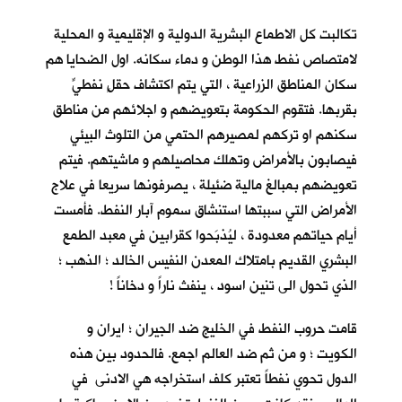
تكالبت كل الاطماع البشرية الدولية و الإقليمية و المحلية
لامتصاص نفط هذا الوطن و دماء سكانه. اول الضحايا هم
سكان المناطق الزراعية ، التي يتم اكتشاف حقلٍ نفطيٍّ
بقربها. فتقوم الحكومة بتعويضهم و اجلائهم من مناطق
سكنهم او تركهم لمصيرهم الحتمي من التلوث البيئي
فيصابون بالأمراض وتهلك محاصيلهم و ماشيتهم. فيتم
تعويضهم بمبالغ مالية ضئيلة ، يصرفونها سريعا في علاج
الأمراض التي سببتها استنشاق سموم آبار النفط. فأمست
أيام حياتهم معدودة ، ليُذبَحوا كقرابين في معبد الطمع
البشري القديم بامتلاك المعدن النفيس الخالد ؛ الذهب ؛
الذي تحول الى تنين اسود ، ينفث ناراً و دخاناً !
قامت حروب النفط في الخليج ضد الجيران ؛ ايران و
الكويت ؛ و من ثم ضد العالم اجمع. فالحدود بين هذه
الدول تحوي نفطاً تعتبر كلف استخراجه هي الادنى في