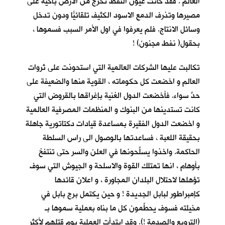
العالم . فقد كانت عيون النفط تخرج من الارض باكية على
مصيرها وتذرف الدمع الاسود الكثيف تلقائيّاً ودون تدخل
وسائل الانتاج. فلم يعرفوا في اول الأمر السبب فسموها ،
بحقول( نفط مجنون) !
تكالبت عليها الشركات العالمية التي استحوذت على ثروات
العالم و اخضعت كل حكوماته ، القوية منها والضعيفة على
حدٍّ سواء. فأخضعت الدول الغنية بإغراقها بالقروض التي
كانت تستدينها من البنوك و المنظمات المصرفية العالمية
و اخضعت الدول الفقيرة بمساعدة قيادات دكتاتورية جاهلة
بحقيقة اللعبة ، فساعدتها بالوصول الى راس السلطة
الحاكمة. واخذوا يسلِّحونها في العلن والسر حتى تنتفخ
بأوهام ، انها تمتلك القوة والاسلحة و الجيوش التي سوف
تؤهلها لاحتلال البلدان المجاورة ، و اعلان قائدها
كإمبراطور لبابل الجديدة ! و حين يكتمل برج بابل في
مخيلته فسوف يحطِّمون كل ما بناه بعملية سموها بـ
(الترويع والصدمة !). وقد ابتدأت العملية يوم قتلهم لأكثر