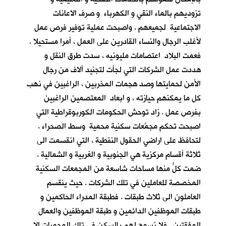
تزوديهم بالماء النقي و الكهرباء و صرف الاعانات
الاجتماعية لجميعهم . واصبحت عملية توفير فرص عمل
لأغلب الرجال والنساء القادرين على العمل ، أمرا مستحيلا .
فعمت البلاد اعتصامات مليونيه ، سدت طرق النقل و
هددت عمل الشركات التي لجأت لتجنيد آلاف من رجال
الأمن لحمايتها وصد هجمات المخربين ، الراغبين في نهب
كل ما يمكنهم حيازته ، و ابعاد المعتصمين الراغبين
بفرص عمل . زاد توحش الحكومات الكوربوقراطية التي
اصبحت تحكم مجمَّعات سكنية محمية وسط الصحراء .
لتحافظ على اراضي الحقول النفطية ، التي انقسمت الى
ثلاثة أقسام مركزية هي الجنوبية و الغربية و الشمالية .
ضمت كلٌّ منها مساحات شاسعة من المجمعات السكنية
المخصصة للعاملين في تلك الشركات . حيث ينقسم
العاملون الى ثلاث طبقات . فطبقة المدراء الحاكمين و
طبقات الموظفين الدائمين و طبقة الموظفين والعمال
المؤقتين . فلا يُسمح لهم بالسكن في تلك المحميات الا