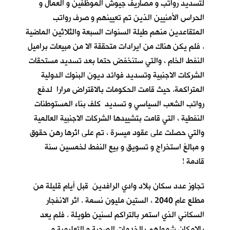
لتسديد رواتب و مصاريف جيوش الموظفين و العمال و
الحراس الأمنيين الذين تم تعيينهم و صرف رواتب
المتقاعدين منهم طيلة السنوات السبعة والثلاثين الماضية
. فلم يكن هناك من ايرادات متحققة الا من مبيعات براميل
النفط الخام ، والتي ستنخفض حتما بعد تسديد مستحقات
الشركات الاجنبية وتسديد فوائد ديون البنوك الدولية
المتراكمة. حيث قامت الحكومات بالاقتراض مرارا لدفع
رواتب الشعب السياسي و تسديد كلف بناء المستوطنات
النفطية ، التي قامت بتشييدها الشركات الاجنبية العالمية
والتي حصلت على عقود ميسرة ، تم على اثرها رهن حقوق
و مبالغ استخراج و تسويق و بيع النفط لخمسين سنة
قادمة !
تجاوز عدد سكان بلاد وادي الرافدين قبل أيام قليلة من
مطلع عام 2040 ، الستين مليون نسمة . اثر الانفجار
السكاني الذي استمر بالتراكم لسنين طويلة . فلم يعد
بالإمكان شمولهم بالخدمات الصحية و التعليمية و