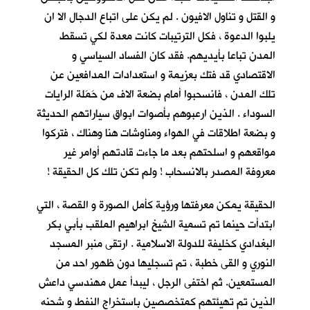
و القتل و تناول الافيون . لم يكن على اتباع الدجال الا ان
يلبوا الدعوة ، فكل الترتيبات كانت معدة لكي تسقط
المدن تباعا بأيديهم. فقد كان الفساد السياسي و
الاقتصادي قد فتك بعزيمة و استعدادات المدافعين عن
تلك المدن ، فانسحبوا أمام بضعة الاف من حَمَلة الرايات
السوداء . الذين ارعبوهم بأصوات ابواق سياراتهم الحديثة
و بضعة اطلاقات في الهواء ومناوشات هنا وهناك ، فتركوا
مواقعهم و اسلحتهم بعد ما جاءت قادتهم أوامر غير
معروفة المصدر بالانسحاب ! ولم تكن تلك كل الحقيقة !
الحقيقة يمكن معرفتها ورؤية كأمل الصورة و القصة ، التي
ابتدأت حينما تم تسمية الشيخ ابراهيم الملقب بأبي بكر
البغدادي كخليفة للدولة الاسلامية . ارتقى منبر المسجد
النوري و القى خطبة ، تم تسجليها دون ظهور احد من
المستمعين. ثم اختفى الرجل ، ليبدأ عمل مهندسي داعش
الذين تم تهيئتهم كمتخصصين باستخراج النفط و شحنه