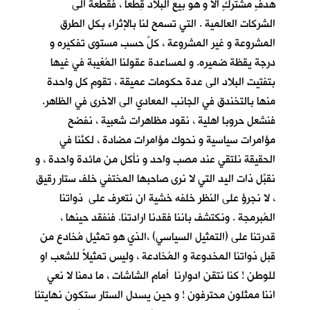
هدفٍ مشتركٍ الا و هو بيع البلاد قِطَعاً ، فقطعة الى
الشركات العالمية . التي تسمح لنا بالإثراء بكل الطرق
المشروعة و غير المشروعة ، كلٌ حسب مستوى تفكيره و
درجة يقظة ضميره. و لمساعدة عقولنا المُغيبة في غيها
بتفتيت البلاد الى عدة حكومات عميقة ، تقوم كل واحدة
منها بالتخندق في الجانب المعادي الى الاخرى في الظاهر.
فنشعل حروبا اهلية ، نقود مظاهرات شعبية ، نفضح
مؤامرات سياسية و نحوك مؤامرات مضادة ، لكنَّنا في
الحقيقة نلتقي عند مصب واحد و نأكل من مائدة واحدة ، و
نقبِّل ذات اليد التي لا نرى صاحبها المختفي خلف ستار رقيق
، لا نجرؤ على النظر خلفه خشية ان نتعرف على ذواتنا
المُبرمجة . ونكتشف باننا فقدنا ارادتنا. فنفقد حينها ،
قدرتنا على (التمثيل السياسي) ،الذي هو تمثيل مُخادع من
قبل ذواتنا المخدوعة و المُخادعة ، وليس تمثيلاً للشعب او
للوطن ! كنا نتقن ادوارنا أمام الشاشات ، ما دمنا لا نعي
اننا ممثلون محترفون ! و حين يسدل الستار ستكون نهايتنا