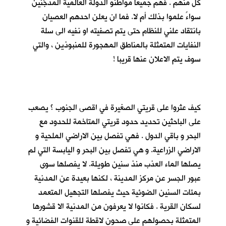
كلٍّ منهم . فهم جميعا مواطنو الدولة العالمية المدجَّنين
سواءً علموا بذلك أم لا. فما ان يعلن احدهم العصيان
بانتقاد علني للنظام حتى يتم تصفيته او نفيه الى سلة
النفايات المتمثلة بالمناطق المهجورة للمنبوذين ، والتي
سوف يتم الاعلان عنها قريبا !
كيف عثروا على قريتي الصغيرة في اقصى الجنوب ؟ يصعب
على الباحثين تحديد حدود قريتي المتاخمة للحدود مع
البحر و باقي الدول . فهي تفصل بين الاراضي الملحية و
الاراضي الزراعية. و هي تفصل بين البحر و اليابسة التي لم
يصلها الماء العذب منذ سنين طويلة. لا يفصلها سوى
عبور الجسر عن مركز المدينة ، لكنها بعيدة عن المدنية
بمئات السنين الضوئية حيث يفصلها التجهيل المتعمد
لسكان القرية . فكانوا لا يعرفون من المدنية الا قشورها
المتمثلة بحصولهم على صحون لاقطة للقنوات الفضائية و