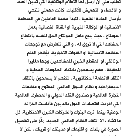
تطلب مني ان ارسل لها الأفلام الوثائقية التي تدين العنف
و الاقصاء و التهميش للأقليات. كانت مهمتي تنتهي
بأرسال المادة الفلمية . لتبدأ مهمة العاملين في المنظمة
الانسانية او الوكالة الخبرية او القناة الفضائية بعمل
المونتاج . حيث يبيح عامل المونتاج الحق لنفسه باقتطاع
المشاهد التي لا تروق له ، و التي تتعارض مع توجهات
المنظمة الانسانية او القنوات الاخبارية. فيُظهر الفلم
الوثائقي او المقطع الخبري للمشاهدين وجها مغايرا
للحقيقة . فهم يسمحون بانتقاد الحكومات المحلية و
انتقاد الانظمة الدكتاتورية ، لكنهم لا يسمحون بانتقاد
الديمقراطية و نظام السوق العالمي المفتوح و منظمات
التجارة العالمية و صندوق النقد الدولي و المصارف العالمية
التي اغرقت اقتصادات الدول بالديون فأفلست الخزانة
الوطنية بينما اثرت البنوك والشركات الكبرى الاحتكارية. قل
ما تشاء ، الا انتقاد النظام العالمي الجديد. ركِّز على تفاصيل
الصورة في بلدك او اقليمك او مدينتك او قريتك ، لكن لا