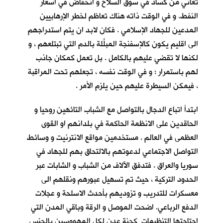
تعاني من كساد في سوق السلاح و انخفاض في اسعار
النفط. و في الوقت ذاته هناك تعاظم لخطر الإرهابيين
المدعين للجهاد الإسلامي . فكان لابد ان يتم استدراجهم
الى اقليم يكون كالإسفنجة المبلَّلة بالدم التي تبتلعهم ، و
لكنها لا تقضي عليهم بالكامل . بل تعمل كمكان جاذب
لهم باستمرار ؛ و في الوقت نفسه ، تجعلهم تحت المراقبة
، فيمكن السيطرة عليهم حين يلزم الأمر .
ابتدأ اتباع الدجال بالتواصل مع الشباب التائهين روحيا و
الحاقدين على الانظمة الحاكمة في بلدانهم او القوى
العظمى في العالم . مستخدمين مواقع الانترنيت و وسائط
التواصل الاجتماعي لدعوتهم بالالتحاق بهم للجهاد في
سوريا والعراق . فتدفق الآلاف من الشباب و الشابات عبر
الحدود التركية ، حيث تم تسهيل عبورهم ونقلهم الى
معسكرات للتدريب و تزوديهم بأحدث الاسلحة و عجلات
الدفع الرباعي. اضحت الموصل و الرقة وباقي المدن التي
اجتاحتها التنظيمات كجنة عدن لكل المهووسين بالجنس