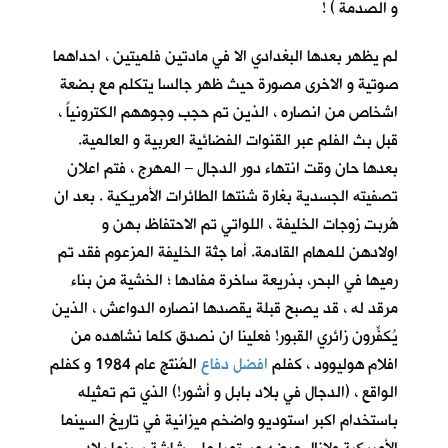
و الصدمة ) !
لم يظهر بعدها البغدادي الا في مادتين فلميتين ، احداهما
صوتية و الاخرى مصورة حيث ظهر جالسا يتكلم مع بضعة
اشخاص من انصاره ، الذين تم حجب وجوههم الكترونياً ،
قبل بث الفلم عبر القنوات الفضائية العربية و العالمية.
بعدها حان وقت انتهاء دور الدجال – المهرج ، فتم اعلان
تصفيته الجسدية بغارة شنتها الطائرات الأمريكية . بعد ان
هُربت زوجات الخليفة ، اللواتي تم الاحتفاظ بهن و
اولادهن للمهام القادمة. أما جثة الخليفة المزعوم فقد تم
رميها في البحر، بذريعة ساخرة مفادها ؛ الخشية من بناء
مرقد له ، قد يصبح قبلة يقصدها انصاره الدواعش ، الذين
يُكفِّرون زائري القبور! فعلينا ان نصدق كلما نشاهده من
افلام هوليوود ، كفلم
افضل دفاع
المُنتَج عام 1984 و كفلم
الواقع ، (الدجال في بلاد بابل و أشور!) الذي تم تمثيله
باستخدام اكبر استوديو واضخم ميزانية في تاريخ السينما