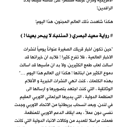
الأمريكية ولازال عرضه مستمرا على شاشة سينما بلاد
الرافدين!
هكذا شاهدت ذلك العالم المجنون، هذا اليوم!
رواية سعيد البصري ( السندباد لا يبحر بعيدا ! )
#
“حين تكون اخبار قريتك الصغيرة عنواناً يومياً لنشرات
الاخبار العالمية ، فلا تفرح كثيرا ! فلابد ان خيراتها قد
اسالت لعاب طمع الكثيرين. ولا بد ان مآسيها قد اسالت
دموع الكثير من ابنائها ! هكذا ارى العالم هذا اليوم …”
بهذه الكلمات ، كنت انهي النشرات الخبرية و الأفلام
الوثائقية ، التي كنت اجتهد بتصويرها و ارسالها الى
المنظمة الدولية ، التي يديرها البرلماني الاوربي المقيم
في لندن. وبعد انسحاب بريطانيا من الاتحاد الاوربي وجدت
نفسي دون عملاً ، بعد ايقاف الدعم الاوربي للمنظمة.
فعملت مراسلا للعديد من وكالات الانباء الدولية التي كانت