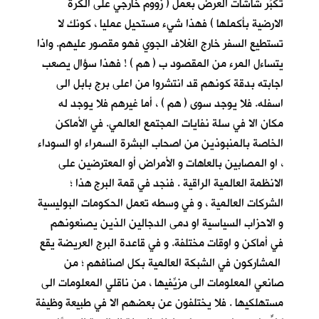
تكبِّر شاشات العرض بعمل ( زووم خارجي على الكرة
الارضية بأكملها ) فهذا شيء مستحيل عمليا ، كونك لا
تستطيع السفر خارج الغلاف الجوي فهو مقصور عليهم. واذا
يتساءل المرء من المقصود ب ( هم ) ! فهذا سؤال يصعب
اجابته بدقة كونهم قد انتشروا من اعلى برج بابل الى
اسفله. فلا يوجد سوى ( هم ) ، أما غيرهم فلا يوجد له
مكان الا في سلة نفايات المجتمع العالمي. في الأماكن
الخاصة بالمنبوذين من اصحاب البشرة السمراء او السوداء
، او المصابين بالعاهات و الأمراض أو المعترضين على
الانظمة العالمية الراقية . فنجد في قمة البرج هذا ؛
الشركات العالمية ، و في وسطه تعمل الحكومات البوليسية
و الاحزاب السياسية او دمى الدجالين الذين يصنعونهم
في أماكن و اوقات مختلفة. و في قاعدة البرج العريضة يقع
المشاركون في الشبكة العالمية بكل اصنافهم ؛ من
صانعي المعلومات الى مزيِّفيها ، من ناقلي المعلومات الى
مستهلكيها . فلا يختلفون عن بعضهم الا في طبيعة وظيفة