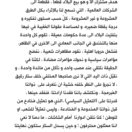
هدفٍ مشتركٍ الا و هو بيع البلاد قِطَعاً ، فقطعة الى
الشركات العالمية . التي تسمح لنا بالإثراء بكل الطرق
المشروعة و غير المشروعة ، كلٌ حسب مستوى تفكيره و
درجة يقظة ضميره. و لمساعدة عقولنا المُغيبة في غيها
بتفتيت البلاد الى عدة حكومات عميقة ، تقوم كل واحدة
منها بالتخندق في الجانب المعادي الى الاخرى في الظاهر.
فنشعل حروبا اهلية ، نقود مظاهرات شعبية ، نفضح
مؤامرات سياسية و نحوك مؤامرات مضادة ، لكنَّنا في
الحقيقة نلتقي عند مصب واحد و نأكل من مائدة واحدة ، و
نقبِّل ذات اليد التي لا نرى صاحبها المختفي خلف ستار رقيق
، لا نجرؤ على النظر خلفه خشية ان نتعرف على ذواتنا
المُبرمجة . ونكتشف باننا فقدنا ارادتنا. فنفقد حينها ،
قدرتنا على (التمثيل السياسي) ،الذي هو تمثيل مُخادع من
قبل ذواتنا المخدوعة و المُخادعة ، وليس تمثيلاً للشعب او
للوطن ! كنا نتقن ادوارنا أمام الشاشات ، ما دمنا لا نعي
اننا ممثلون محترفون ! و حين يسدل الستار ستكون نهايتنا