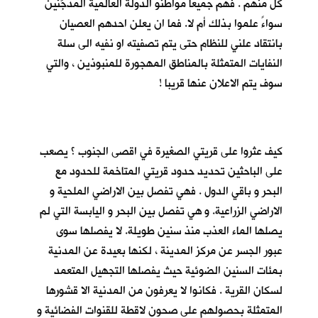
كلٍّ منهم . فهم جميعا مواطنو الدولة العالمية المدجَّنين
سواءً علموا بذلك أم لا. فما ان يعلن احدهم العصيان
بانتقاد علني للنظام حتى يتم تصفيته او نفيه الى سلة
النفايات المتمثلة بالمناطق المهجورة للمنبوذين ، والتي
سوف يتم الاعلان عنها قريبا !
كيف عثروا على قريتي الصغيرة في اقصى الجنوب ؟ يصعب
على الباحثين تحديد حدود قريتي المتاخمة للحدود مع
البحر و باقي الدول . فهي تفصل بين الاراضي الملحية و
الاراضي الزراعية. و هي تفصل بين البحر و اليابسة التي لم
يصلها الماء العذب منذ سنين طويلة. لا يفصلها سوى
عبور الجسر عن مركز المدينة ، لكنها بعيدة عن المدنية
بمئات السنين الضوئية حيث يفصلها التجهيل المتعمد
لسكان القرية . فكانوا لا يعرفون من المدنية الا قشورها
المتمثلة بحصولهم على صحون لاقطة للقنوات الفضائية و