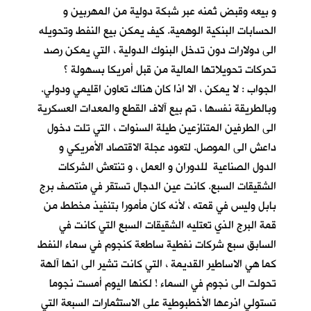
و بيعه وقبض ثمنه عبر شبكة دولية من المهربين و
الحسابات البنكية الوهمية. كيف يمكن بيع النفط وتحويله
الى دولارات دون تدخل البنوك الدولية ، التي يمكن رصد
تحركات تحويلاتها المالية من قبل أمريكا بسهولة ؟
الجواب : لا يمكن ، الا اذا كان هناك تعاون اقليمي ودولي.
وبالطريقة نفسها ، تم بيع آلاف القطع والمعدات العسكرية
الى الطرفين المتنازعين طيلة السنوات ، التي تلت دخول
داعش الى الموصل. لتعود عجلة الاقتصاد الأمريكي و
الدول الصناعية للدوران و العمل ، و تنتعش الشركات
الشقيقات السبع. كانت عين الدجال تستقر في منتصف برج
بابل وليس في قمته ، لأنه كان مأمورا بتنفيذ مخطط من
قمة البرج الذي تعتليه الشقيقات السبع التي كانت في
السابق سبع شركات نفطية ساطعة كنجوم في سماء النفط
كما هي الاساطير القديمة ، التي كانت تشير الى انها آلهة
تحولت الى نجوم في السماء ! لكنها اليوم أمست نجوما
تستولي اذرعها الأخطبوطية على الاستثمارات السبعة التي