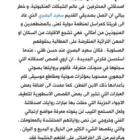
اصدقائي المحترفين في عالم الشبكات العنكبوتية. و خطر
ببالي ان اتصل بصديقي القديم
سعيد البصري
الذي عاد
الى قريتنا كمراسل لمنظمة دولية تعنى بالمضطهدين و
المنبوذين من أمثالي. فهي تشجع الاقليات من السكان او
المهن التراثية المنقرضة على المطالبة بحقوقهم
المسلوبة . فكان سعيد البصري عند حسن ظني ، عندما
استحسن فكرتي الجديدة ، ان اروي قصص اصدقائه التي
سجلوها في مدونات متفرقة. فأقوم بروايتها بصوتي
الجهوري مصحوبا بمؤثرات صوتية ومقاطع موسيقى قام
بأعدادها ذلك الابن الفطن. كما عمدت الى اضافة بعض
العبارات التي تشير الى بعض القصص الاسطورية لتلطيف
الاجواء الحزينة التي حفلت بها عبارات روايات اصدقائنا.
ولعل المستمع اللبيب لن يفوته معرفة مواضع ارتجالي
الفني وخروجي عن نص رواياتهم المحتشدة بالمعلومات ،
والتي ينقصها الشيء الكثير من الخيال و البديع و البيان .
وبالرغم من كل اعتراضاتي على لغتهم الخشبية فقد