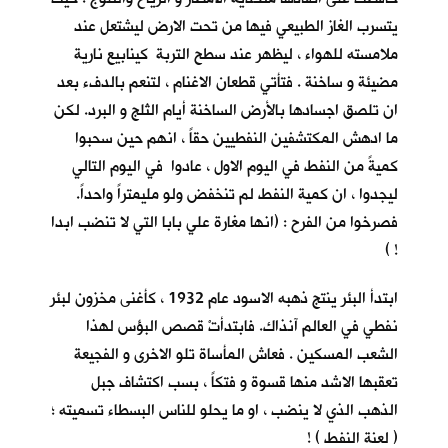
يتسرب الغاز الطبيعي فيها من تحت الارض ليشتعل عند
ملامسته للهواء ، ليظهر عند سطح التربة كينابيع نارية
مضيئة و ساخنة . فتأتي قطعان الاغنام ، لتنعم بالدفء بعد
ان تلصق اجسادها بالأرض الساخنة أيام الثلج و البرد. لكن
ما ادهش المكتشفين النفطيين حقاً ، انهم حين سحبوا
كميةً من النفط في اليوم الاول ، عادوا في اليوم التالي
ليجدوا ، ان كمية النفط لم تنخفض ولو مليمتراً واحداً.
فصرخوا من الفرح : (انها مغارة علي بابا التي لا تنضب ابدا
! )
ابتدأ البئر ينتج ذهبه الاسود عام 1932 ، كأغنى مخزون لبئر
نفطي في العالم آنذاك. فابتدأتْ قصص البؤس لهذا
الشعب المسكين . فعاش المأساة تلو الاخرى و الفجيعة
تعقبها الاشد منها قسوة و فتكاً ، بسب اكتشاف جبل
الذهب الذي لا ينضب ، او ما يحلو للناس البسطاء تسميته ؛
( لعنة النفط ) !