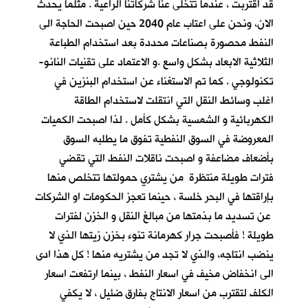
قد اقتربت ، عندما تتخلى عنا شركاتنا الراعية . مثلما يحدث
الان، ونحن على اعتاب عام 2040 حين اصبحت الحاجة الى
النفط محصورة بصناعات محددة بعد استخدام الطباعة
الثلاثية الابعاد بشكل واسع .و الاعتماد على تقنيات النانو-
تكنولوجي . كما تم الاستغناء عن استخدام البنزين في
اغلب وسائط النقل التي انتقلت لاستخدام الطاقة
الكهربائية و الشمسية بشكل كأمل . لذا اصبحت الكميات
المعروضة في السوق النفطية تفوق ما يطلبه السوق
بأضعاف مضاعفة و اصبحت ناقلات النفط التي تقضي
فترات طويلة منتظرة من يشتري حمولتها تتخلص منها
بإراقتها في البحر خلسة ، حينما تعجز الحكومات او الشركات
عن تسديد ما بذمتها من مبالغ النقل و الخزن لفترات
طويلة ! فأصبحت جرار كهرمانة تنوء بخزن زيتها الذي لا
ينضب انتاجه، والذي لا تجد من يشتريه منها ! كل هذا ادى
الى انخفاض مخيف في اسعار النفط ، بينما ارتفعت اسعار
الكلف لتقترب من اسعار الانتاج بفارق ضئيل ، لا يكفي