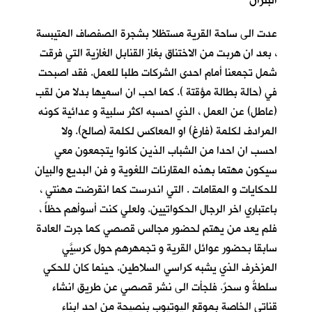
البتران
عدت الى ساحة القرية مستظلا بشجرة الصفصاف المتيبسة
، بعد ان هربت من الاختناق بغاز القنابل الغازية التي فرقت
شمل تجمعنا أمام احدى الشركات طلبا للعمل. فقد اصبحت
في (حالة بطالة مؤقتة ). كما احب ان اسميها بدلا من لقب
(عاطل) عن العمل ، الذي احسبه اكثر سلبية و عدائية كونه
المرادف لكلمة (فارغ) او المعاكس لكلمة (صالح). ولا
احسب ان احدا من الشباب الذين كانوا يتجمعون معي
سيكون مهتما بهذه المقارنات اللغوية و فن البديع والبيان
للحكايات و المقامات . التي اندرست كما انقرضت مهنتي ،
باعتباري اخر الرجال الحكواتيين. ولعلي كنت أسوأهم حظاً ،
فلم يعد من يهتم لحضور مجالس قصصي كما جرت العادة
سابقا بحضور عوائل القرية و تجمهرهم حول كرسِيّيَ
المزخرف الذي يشبه كراسي السلاطين. حينما كان للحكي
سلطةٌ و سحرٌ. فلجأت الى نشر قصصي عن طريق انشاء
قناتي الخاصة بموقع اليوتيوب بنصيحة من احد ابناء