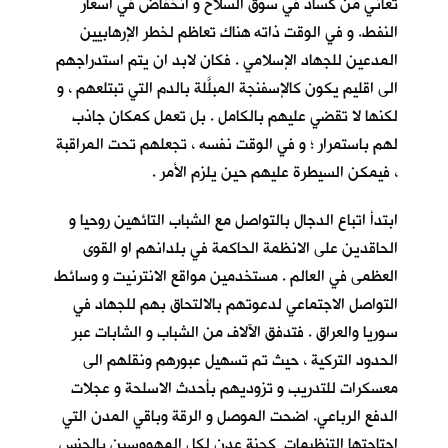
تعاني من كساد في سوق السلاح و انخفاض في اسعار
النفط. و في الوقت ذاته هناك تعاظم لخطر الإرهابيين
المدعين للجهاد الإسلامي . فكان لابد ان يتم استدراجهم
الى اقليم يكون كالإسفنجة المبلَّلة بالدم التي تبتلعهم ، و
لكنها لا تقضي عليهم بالكامل . بل تعمل كمكان جاذب
لهم باستمرار ؛ و في الوقت نفسه ، تجعلهم تحت المراقبة
، فيمكن السيطرة عليهم حين يلزم الأمر .
ابتدأ اتباع الدجال بالتواصل مع الشباب التائهين روحيا و
الحاقدين على الانظمة الحاكمة في بلدانهم او القوى
العظمى في العالم . مستخدمين مواقع الانترنيت و وسائط
التواصل الاجتماعي لدعوتهم بالالتحاق بهم للجهاد في
سوريا والعراق . فتدفق الآلاف من الشباب و الشابات عبر
الحدود التركية ، حيث تم تسهيل عبورهم ونقلهم الى
معسكرات للتدريب و تزوديهم بأحدث الاسلحة و عجلات
الدفع الرباعي. اضحت الموصل و الرقة وباقي المدن التي
اجتاحتها التنظيمات كجنة عدن لكل المهووسين بالجنس