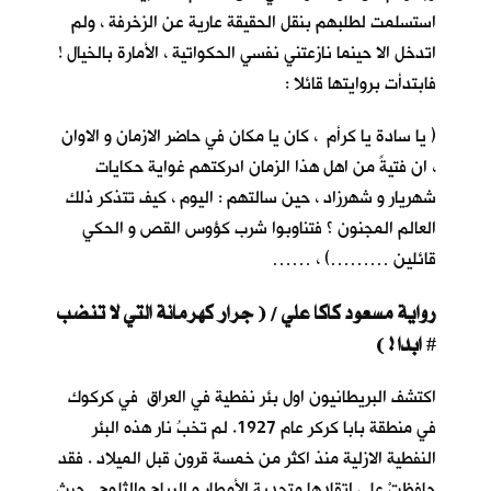
استسلمت لطلبهم بنقل الحقيقة عارية عن الزخرفة ، ولم
اتدخل الا حينما نازعتني نفسي الحكواتية ، الأمارة بالخيال !
فابتدأت بروايتها قائلا :
( يا سادة يا كرأم ، كان يا مكان في حاضر الازمان و الاوان
، ان فتيةً من اهل هذا الزمان ادركتهم غواية حكايات
شهريار و شهرزاد ، حين سالتهم : اليوم ، كيف تتذكر ذلك
العالم المجنون ؟ فتناوبوا شرب كؤوس القص و الحكي
قائلين ………) ، ……
رواية مسعود كاكا علي / ( جرار كهرمانة التي لا تنضب
ابدا ! )
#
اكتشف البريطانيون اول بئر نفطية في العراق في كركوك
في منطقة بابا كركر عام 1927. لم تخبُ نار هذه البئر
النفطية الازلية منذ اكثر من خمسة قرون قبل الميلاد . فقد
حافظتْ على اتقادها متحدية الأمطار و الرياح والثلوج . حيث