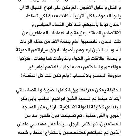
و القتل و تناول الافيون . لم يكن على اتباع الدجال الا ان
يلبوا الدعوة ، فكل الترتيبات كانت معدة لكي تسقط
المدن تباعا بأيديهم. فقد كان الفساد السياسي و
الاقتصادي قد فتك بعزيمة و استعدادات المدافعين عن
تلك المدن ، فانسحبوا أمام بضعة الاف من حَمَلة الرايات
السوداء . الذين ارعبوهم بأصوات ابواق سياراتهم الحديثة
و بضعة اطلاقات في الهواء ومناوشات هنا وهناك ، فتركوا
مواقعهم و اسلحتهم بعد ما جاءت قادتهم أوامر غير
معروفة المصدر بالانسحاب ! ولم تكن تلك كل الحقيقة !
الحقيقة يمكن معرفتها ورؤية كأمل الصورة و القصة ، التي
ابتدأت حينما تم تسمية الشيخ ابراهيم الملقب بأبي بكر
البغدادي كخليفة للدولة الاسلامية . ارتقى منبر المسجد
النوري و القى خطبة ، تم تسجليها دون ظهور احد من
المستمعين. ثم اختفى الرجل ، ليبدأ عمل مهندسي داعش
الذين تم تهيئتهم كمتخصصين باستخراج النفط و شحنه