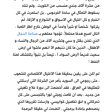
من عشرة آلاف جندي منسحب من الكويت . ولم تنتهِ
بسقوط التمثال في ساحة الفردوس . بل استمرت في كل
انفجار و كل اغتيال في الاسواق و الشوارع و الازقة. لم
يتركوا شخصاً او شبراً واحداً في الوطن خارج اطار اللعبة .
الكل اصبح هدفا محتملاً. توَّجوا عملهم بـ
صناعة الدجال
الذي تفنن بقتل و سبي وتشريد آلاف من الرجال والنساء و
الاطفال ، الذين ما كان ذنبهم الا انهم عاشوا في ارضٍ
سميت قديماً (ارض السواد ) ، تيمناً بل تنبؤاً باكتشاف لعنة
النفط !
لم اكن على يقين بحقيقة هذا الاغتيال الاقتصادي للشعوب
، حتى رجوعي الى السويد بأمر من الشركة التي ارسلتني
لتمثليها في العراق . فقد أُخضعتُ الى دورة علاج تأهيلي
من جديد . بعد ان قامت زوجتي لورا بالتجسس على كل
تحركاتي و ادق تفاصيل كوابيسي. وارسلتْ تقريرها الذي
ينصحهم بإعادة برمجتي . اتضحت لي حقيقة البرمجة