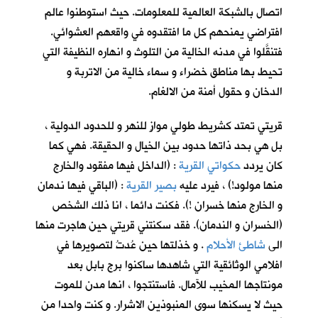
اتصال بالشبكة العالمية للمعلومات. حيث استوطنوا عالم
افتراضي يمنحهم كل ما افتقدوه في واقعهم العشوائي.
فتنقَّلوا في مدنه الخالية من التلوث و انهاره النظيفة التي
تحيط بها مناطق خضراء و سماء خالية من الاتربة و
الدخان و حقول أمنة من الالغام.
قريتي تمتد كشريط طولي موازٍ للنهر و للحدود الدولية ،
بل هي بحد ذاتها حدود بين الخيال و الحقيقة. فهي كما
كان يردد
حكواتي القرية
: (الداخل فيها مفقود والخارج
منها مولود!) ، فيرد عليه
بصير القرية
: (الباقي فيها ندمان
و الخارج منها خسران !). فكنت دائما ، انا ذلك الشخص
(الخسران و الندمان). فقد سكنتني قريتي حين هاجرت منها
الى
شاطئ الأحلام
. و خذلتها حين عُدتُ لتصويرها في
افلامي الوثائقية التي شاهدها ساكنوا برج بابل بعد
مونتاجها المخيب للآمال. فاستنتجوا ، انها مدن للموت
حيث لا يسكنها سوى المنبوذين الاشرار. و كنت واحدا من