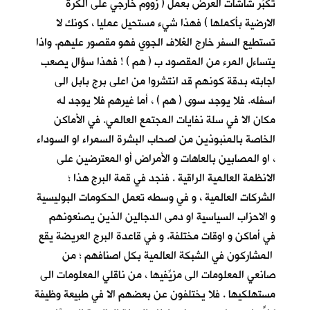
تكبِّر شاشات العرض بعمل ( زووم خارجي على الكرة
الارضية بأكملها ) فهذا شيء مستحيل عمليا ، كونك لا
تستطيع السفر خارج الغلاف الجوي فهو مقصور عليهم. واذا
يتساءل المرء من المقصود ب ( هم ) ! فهذا سؤال يصعب
اجابته بدقة كونهم قد انتشروا من اعلى برج بابل الى
اسفله. فلا يوجد سوى ( هم ) ، أما غيرهم فلا يوجد له
مكان الا في سلة نفايات المجتمع العالمي. في الأماكن
الخاصة بالمنبوذين من اصحاب البشرة السمراء او السوداء
، او المصابين بالعاهات و الأمراض أو المعترضين على
الانظمة العالمية الراقية . فنجد في قمة البرج هذا ؛
الشركات العالمية ، و في وسطه تعمل الحكومات البوليسية
و الاحزاب السياسية او دمى الدجالين الذين يصنعونهم
في أماكن و اوقات مختلفة. و في قاعدة البرج العريضة يقع
المشاركون في الشبكة العالمية بكل اصنافهم ؛ من
صانعي المعلومات الى مزيِّفيها ، من ناقلي المعلومات الى
مستهلكيها . فلا يختلفون عن بعضهم الا في طبيعة وظيفة