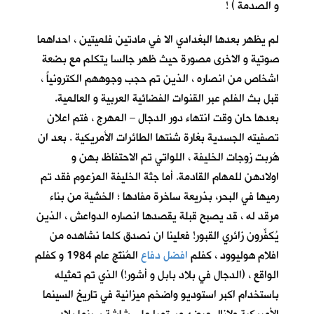
و الصدمة ) !
لم يظهر بعدها البغدادي الا في مادتين فلميتين ، احداهما
صوتية و الاخرى مصورة حيث ظهر جالسا يتكلم مع بضعة
اشخاص من انصاره ، الذين تم حجب وجوههم الكترونياً ،
قبل بث الفلم عبر القنوات الفضائية العربية و العالمية.
بعدها حان وقت انتهاء دور الدجال – المهرج ، فتم اعلان
تصفيته الجسدية بغارة شنتها الطائرات الأمريكية . بعد ان
هُربت زوجات الخليفة ، اللواتي تم الاحتفاظ بهن و
اولادهن للمهام القادمة. أما جثة الخليفة المزعوم فقد تم
رميها في البحر، بذريعة ساخرة مفادها ؛ الخشية من بناء
مرقد له ، قد يصبح قبلة يقصدها انصاره الدواعش ، الذين
يُكفِّرون زائري القبور! فعلينا ان نصدق كلما نشاهده من
افلام هوليوود ، كفلم
افضل دفاع
المُنتَج عام 1984 و كفلم
الواقع ، (الدجال في بلاد بابل و أشور!) الذي تم تمثيله
باستخدام اكبر استوديو واضخم ميزانية في تاريخ السينما