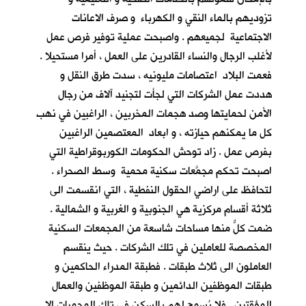
تزوديهم بالماء النقي و الكهرباء و صرف الاعانات
الاجتماعية لجميعهم . واصبحت عملية توفير فرص عمل
لأغلب الرجال والنساء القادرين على العمل ، أمرا مستحيلا .
فعمت البلاد اعتصامات مليونيه ، سدت طرق النقل و
هددت عمل الشركات التي لجأت لتجنيد آلاف من رجال
الأمن لحمايتها وصد هجمات المخربين ، الراغبين في نهب
كل ما يمكنهم حيازته ، و ابعاد المعتصمين الراغبين
بفرص عمل . زاد توحش الحكومات الكوربوقراطية التي
اصبحت تحكم مجمَّعات سكنية محمية وسط الصحراء .
لتحافظ على اراضي الحقول النفطية ، التي انقسمت الى
ثلاثة أقسام مركزية هي الجنوبية و الغربية و الشمالية .
ضمت كلٌّ منها مساحات شاسعة من المجمعات السكنية
المخصصة للعاملين في تلك الشركات . حيث ينقسم
العاملون الى ثلاث طبقات . فطبقة المدراء الحاكمين و
طبقات الموظفين الدائمين و طبقة الموظفين والعمال
المؤقتين . فلا يُسمح لهم بالسكن في تلك المحميات الا