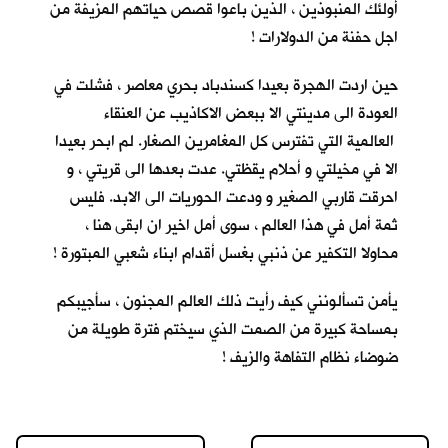
أولئك المنبوذين ، الذين باعوا قصص حياتهم المزيفة من
اجل حفنة من الدولارات !
حين اردت الهجرة بعيدا كسندباد بحري معاصر ، فشلت في
العودة الى مدينتي الا ببعض الاكاذيب عن العنقاء
العالمية التي تفترس كل المغامرين الصغار. لم ابحر بعيدا
الا في مخيلتي و أحلام يقظتي. عدت بعدها الى قريتي ، و
احرقت قاربي الصغير و ودعت الحوريات الى الابد. فليس
ثمة أمل في هذا العالم ، سوى أمل اخير ان ابقى هنا ،
محاولا التكفير عن ذنبي بغسل أقدام ابناء شعبي المبتورة !
يأمن تسألونني كيف رأيت ذلك العالم المجنون ، سأجيبكم
بمساحة كبيرة من الصمت الذي سيختم فترة طويلة من
ضوضاء نظام التفاهة والزيف !