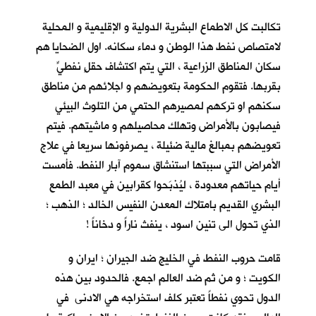
تكالبت كل الاطماع البشرية الدولية و الإقليمية و المحلية
لامتصاص نفط هذا الوطن و دماء سكانه. اول الضحايا هم
سكان المناطق الزراعية ، التي يتم اكتشاف حقلٍ نفطيٍّ
بقربها. فتقوم الحكومة بتعويضهم و اجلائهم من مناطق
سكنهم او تركهم لمصيرهم الحتمي من التلوث البيئي
فيصابون بالأمراض وتهلك محاصيلهم و ماشيتهم. فيتم
تعويضهم بمبالغ مالية ضئيلة ، يصرفونها سريعا في علاج
الأمراض التي سببتها استنشاق سموم آبار النفط. فأمست
أيام حياتهم معدودة ، ليُذبَحوا كقرابين في معبد الطمع
البشري القديم بامتلاك المعدن النفيس الخالد ؛ الذهب ؛
الذي تحول الى تنين اسود ، ينفث ناراً و دخاناً !
قامت حروب النفط في الخليج ضد الجيران ؛ ايران و
الكويت ؛ و من ثم ضد العالم اجمع. فالحدود بين هذه
الدول تحوي نفطاً تعتبر كلف استخراجه هي الادنى في