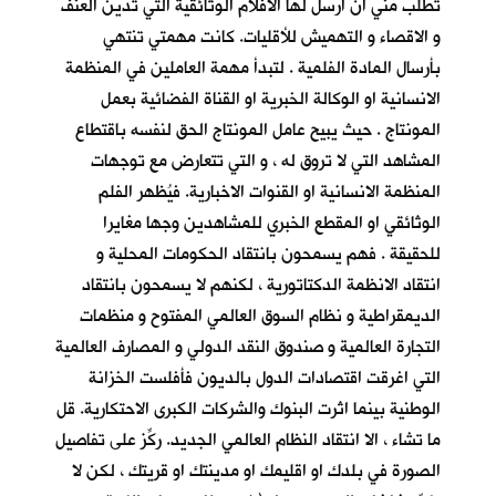
تطلب مني ان ارسل لها الأفلام الوثائقية التي تدين العنف
و الاقصاء و التهميش للأقليات. كانت مهمتي تنتهي
بأرسال المادة الفلمية . لتبدأ مهمة العاملين في المنظمة
الانسانية او الوكالة الخبرية او القناة الفضائية بعمل
المونتاج . حيث يبيح عامل المونتاج الحق لنفسه باقتطاع
المشاهد التي لا تروق له ، و التي تتعارض مع توجهات
المنظمة الانسانية او القنوات الاخبارية. فيُظهر الفلم
الوثائقي او المقطع الخبري للمشاهدين وجها مغايرا
للحقيقة . فهم يسمحون بانتقاد الحكومات المحلية و
انتقاد الانظمة الدكتاتورية ، لكنهم لا يسمحون بانتقاد
الديمقراطية و نظام السوق العالمي المفتوح و منظمات
التجارة العالمية و صندوق النقد الدولي و المصارف العالمية
التي اغرقت اقتصادات الدول بالديون فأفلست الخزانة
الوطنية بينما اثرت البنوك والشركات الكبرى الاحتكارية. قل
ما تشاء ، الا انتقاد النظام العالمي الجديد. ركِّز على تفاصيل
الصورة في بلدك او اقليمك او مدينتك او قريتك ، لكن لا