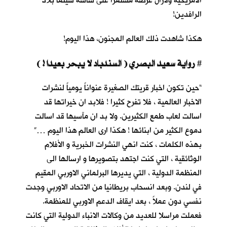
الأمريكية ولازال عرضه مستمرا على شاشة سينما بلاد
الرافدين!
هكذا شاهدت ذلك العالم المجنون، هذا اليوم!
رواية سعيد البصري ( السندباد لا يبحر بعيدا ! )
#
“حين تكون اخبار قريتك الصغيرة عنواناً يومياً لنشرات
الاخبار العالمية ، فلا تفرح كثيرا ! فلابد ان خيراتها قد
اسالت لعاب طمع الكثيرين. ولا بد ان مآسيها قد اسالت
دموع الكثير من ابنائها ! هكذا ارى العالم هذا اليوم …”
بهذه الكلمات ، كنت انهي النشرات الخبرية و الأفلام
الوثائقية ، التي كنت اجتهد بتصويرها و ارسالها الى
المنظمة الدولية ، التي يديرها البرلماني الاوربي المقيم
في لندن. وبعد انسحاب بريطانيا من الاتحاد الاوربي وجدت
نفسي دون عملاً ، بعد ايقاف الدعم الاوربي للمنظمة.
فعملت مراسلا للعديد من وكالات الانباء الدولية التي كانت