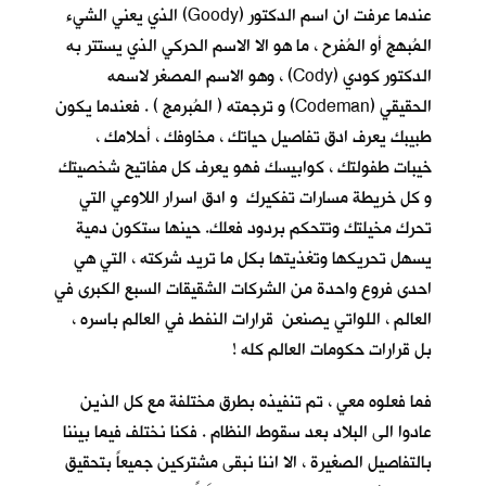
عندما عرفت ان اسم الدكتور (Goody) الذي يعني الشيء
المُبهج أو المُفرح ، ما هو الا الاسم الحركي الذي يستتر به
الدكتور كودي (Cody) ، وهو الاسم المصغر لاسمه
الحقيقي (Codeman) و ترجمته ( المُبرمج ) . فعندما يكون
طبيبك يعرف ادق تفاصيل حياتك ، مخاوفك ، أحلامك ،
خيبات طفولتك ، كوابيسك فهو يعرف كل مفاتيح شخصيتك
و كل خريطة مسارات تفكيرك و ادق اسرار اللاوعي التي
تحرك مخيلتك وتتحكم بردود فعلك. حينها ستكون دمية
يسهل تحريكها وتغذيتها بكل ما تريد شركته ، التي هي
احدى فروع واحدة من الشركات الشقيقات السبع الكبرى في
العالم ، اللواتي يصنعن قرارات النفط في العالم باسره ،
بل قرارات حكومات العالم كله !
فما فعلوه معي ، تم تنفيذه بطرق مختلفة مع كل الذين
عادوا الى البلاد بعد سقوط النظام . فكنا نختلف فيما بيننا
بالتفاصيل الصغيرة ، الا اننا نبقى مشتركين جميعاً بتحقيق