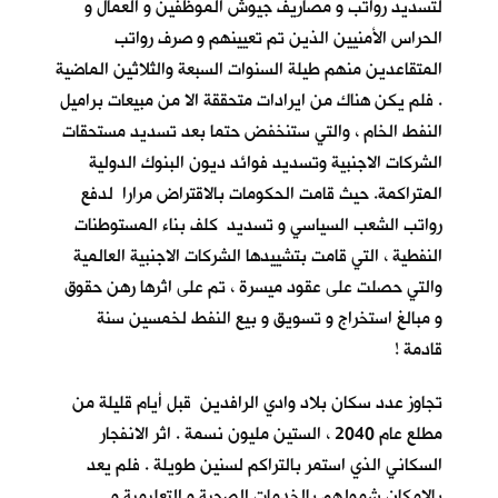
لتسديد رواتب و مصاريف جيوش الموظفين و العمال و
الحراس الأمنيين الذين تم تعيينهم و صرف رواتب
المتقاعدين منهم طيلة السنوات السبعة والثلاثين الماضية
. فلم يكن هناك من ايرادات متحققة الا من مبيعات براميل
النفط الخام ، والتي ستنخفض حتما بعد تسديد مستحقات
الشركات الاجنبية وتسديد فوائد ديون البنوك الدولية
المتراكمة. حيث قامت الحكومات بالاقتراض مرارا لدفع
رواتب الشعب السياسي و تسديد كلف بناء المستوطنات
النفطية ، التي قامت بتشييدها الشركات الاجنبية العالمية
والتي حصلت على عقود ميسرة ، تم على اثرها رهن حقوق
و مبالغ استخراج و تسويق و بيع النفط لخمسين سنة
قادمة !
تجاوز عدد سكان بلاد وادي الرافدين قبل أيام قليلة من
مطلع عام 2040 ، الستين مليون نسمة . اثر الانفجار
السكاني الذي استمر بالتراكم لسنين طويلة . فلم يعد
بالإمكان شمولهم بالخدمات الصحية و التعليمية و