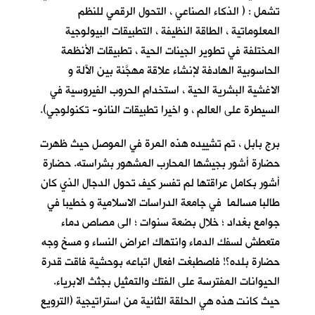
تشمل : ( الذكاء الصناعي ، التحول الرقمي للنظم
المعلوماتية ، الطاقة النظيفة ، التطبيقات البيولوجية
المختلفة في تطوير الجينات الحية ، تطبيقات الأنظمة
الحاسوبية الهادفة لإنشاء علاقة مهجَّنة بين الآلة و
الاغشية البشرية الحية ، استخدام الحروب الفيروسية في
السيطرة على العالم ، و اخيرا تطبيقات النانو- تكنولوجي).
برج بابل ، تم تشييده هذه المرة في الموصل حيث ظهرت
حضارة أشور بجيشها المحارب المشهور بشراسته. حضارة
أشور بكامل عراقتها لم تفسر كيف تحول الدجال الذي كان
طالبا مسالما في جامعة الدراسات الاسلامية و خطيبا في
جوامع بغداد ؛ خلال بضعة سنوات ؛ الى مصاص دماء
متعطش لسفك الدماء وانتهاك اعراض النساء و مسخ وجه
حضارة بلده؟! فاصطبغت افعال اتباعه بوحشية فاقت قدرة
الحيوانات المفترسة على الفتك والتمثيل بجثث الابرياء.
حيث كانت هذه هي الحلقة الثانية من استراتيجية (الترويع