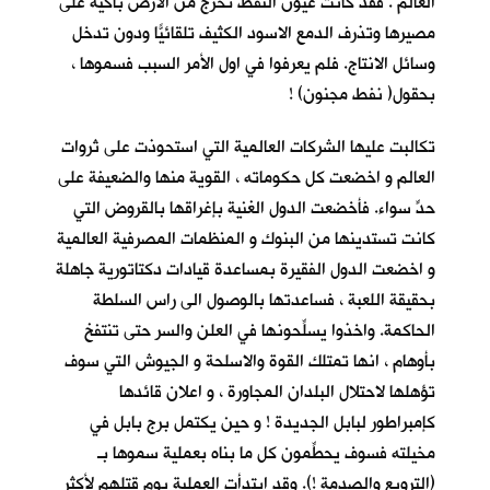
العالم . فقد كانت عيون النفط تخرج من الارض باكية على
مصيرها وتذرف الدمع الاسود الكثيف تلقائيّاً ودون تدخل
وسائل الانتاج. فلم يعرفوا في اول الأمر السبب فسموها ،
بحقول( نفط مجنون) !
تكالبت عليها الشركات العالمية التي استحوذت على ثروات
العالم و اخضعت كل حكوماته ، القوية منها والضعيفة على
حدٍّ سواء. فأخضعت الدول الغنية بإغراقها بالقروض التي
كانت تستدينها من البنوك و المنظمات المصرفية العالمية
و اخضعت الدول الفقيرة بمساعدة قيادات دكتاتورية جاهلة
بحقيقة اللعبة ، فساعدتها بالوصول الى راس السلطة
الحاكمة. واخذوا يسلِّحونها في العلن والسر حتى تنتفخ
بأوهام ، انها تمتلك القوة والاسلحة و الجيوش التي سوف
تؤهلها لاحتلال البلدان المجاورة ، و اعلان قائدها
كإمبراطور لبابل الجديدة ! و حين يكتمل برج بابل في
مخيلته فسوف يحطِّمون كل ما بناه بعملية سموها بـ
(الترويع والصدمة !). وقد ابتدأت العملية يوم قتلهم لأكثر