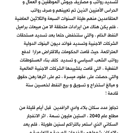
لتسديد رواتب و مصاريف جيوش الموظفين و العمال و
الحراس الأمنيين الذين تم تعيينهم و صرف رواتب
المتقاعدين منهم طيلة السنوات السبعة والثلاثين الماضية
. فلم يكن هناك من ايرادات متحققة الا من مبيعات براميل
النفط الخام ، والتي ستنخفض حتما بعد تسديد مستحقات
الشركات الاجنبية وتسديد فوائد ديون البنوك الدولية
المتراكمة. حيث قامت الحكومات بالاقتراض مرارا لدفع
رواتب الشعب السياسي و تسديد كلف بناء المستوطنات
النفطية ، التي قامت بتشييدها الشركات الاجنبية العالمية
والتي حصلت على عقود ميسرة ، تم على اثرها رهن حقوق
و مبالغ استخراج و تسويق و بيع النفط لخمسين سنة
قادمة !
تجاوز عدد سكان بلاد وادي الرافدين قبل أيام قليلة من
مطلع عام 2040 ، الستين مليون نسمة . اثر الانفجار
السكاني الذي استمر بالتراكم لسنين طويلة . فلم يعد
بالإمكان شمولهم بالخدمات الصحية و التعليمية و