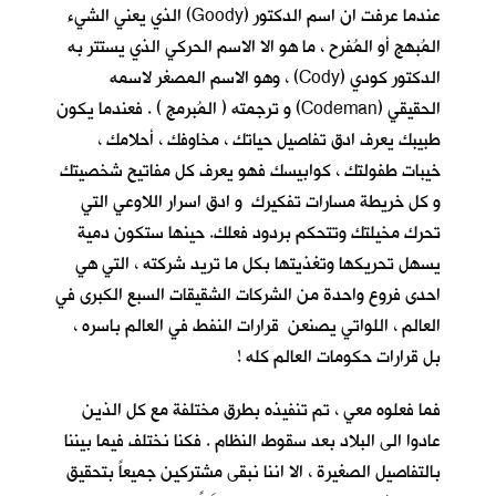
عندما عرفت ان اسم الدكتور (Goody) الذي يعني الشيء
المُبهج أو المُفرح ، ما هو الا الاسم الحركي الذي يستتر به
الدكتور كودي (Cody) ، وهو الاسم المصغر لاسمه
الحقيقي (Codeman) و ترجمته ( المُبرمج ) . فعندما يكون
طبيبك يعرف ادق تفاصيل حياتك ، مخاوفك ، أحلامك ،
خيبات طفولتك ، كوابيسك فهو يعرف كل مفاتيح شخصيتك
و كل خريطة مسارات تفكيرك و ادق اسرار اللاوعي التي
تحرك مخيلتك وتتحكم بردود فعلك. حينها ستكون دمية
يسهل تحريكها وتغذيتها بكل ما تريد شركته ، التي هي
احدى فروع واحدة من الشركات الشقيقات السبع الكبرى في
العالم ، اللواتي يصنعن قرارات النفط في العالم باسره ،
بل قرارات حكومات العالم كله !
فما فعلوه معي ، تم تنفيذه بطرق مختلفة مع كل الذين
عادوا الى البلاد بعد سقوط النظام . فكنا نختلف فيما بيننا
بالتفاصيل الصغيرة ، الا اننا نبقى مشتركين جميعاً بتحقيق