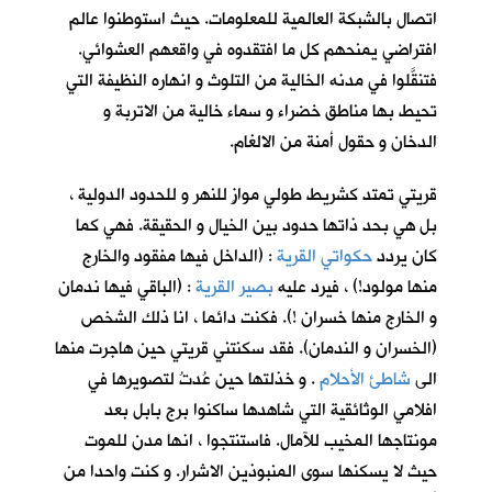
اتصال بالشبكة العالمية للمعلومات. حيث استوطنوا عالم
افتراضي يمنحهم كل ما افتقدوه في واقعهم العشوائي.
فتنقَّلوا في مدنه الخالية من التلوث و انهاره النظيفة التي
تحيط بها مناطق خضراء و سماء خالية من الاتربة و
الدخان و حقول أمنة من الالغام.
قريتي تمتد كشريط طولي موازٍ للنهر و للحدود الدولية ،
بل هي بحد ذاتها حدود بين الخيال و الحقيقة. فهي كما
كان يردد
حكواتي القرية
: (الداخل فيها مفقود والخارج
منها مولود!) ، فيرد عليه
بصير القرية
: (الباقي فيها ندمان
و الخارج منها خسران !). فكنت دائما ، انا ذلك الشخص
(الخسران و الندمان). فقد سكنتني قريتي حين هاجرت منها
الى
شاطئ الأحلام
. و خذلتها حين عُدتُ لتصويرها في
افلامي الوثائقية التي شاهدها ساكنوا برج بابل بعد
مونتاجها المخيب للآمال. فاستنتجوا ، انها مدن للموت
حيث لا يسكنها سوى المنبوذين الاشرار. و كنت واحدا من