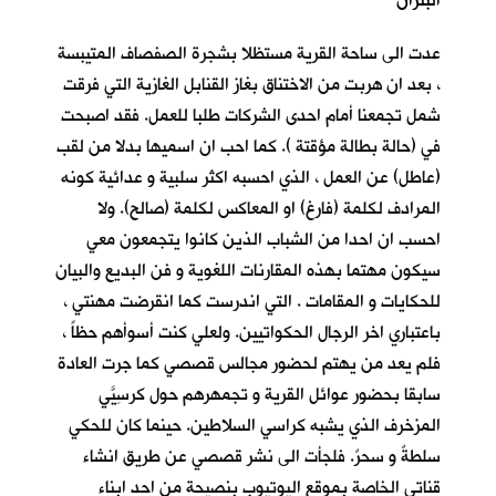
البتران
عدت الى ساحة القرية مستظلا بشجرة الصفصاف المتيبسة
، بعد ان هربت من الاختناق بغاز القنابل الغازية التي فرقت
شمل تجمعنا أمام احدى الشركات طلبا للعمل. فقد اصبحت
في (حالة بطالة مؤقتة ). كما احب ان اسميها بدلا من لقب
(عاطل) عن العمل ، الذي احسبه اكثر سلبية و عدائية كونه
المرادف لكلمة (فارغ) او المعاكس لكلمة (صالح). ولا
احسب ان احدا من الشباب الذين كانوا يتجمعون معي
سيكون مهتما بهذه المقارنات اللغوية و فن البديع والبيان
للحكايات و المقامات . التي اندرست كما انقرضت مهنتي ،
باعتباري اخر الرجال الحكواتيين. ولعلي كنت أسوأهم حظاً ،
فلم يعد من يهتم لحضور مجالس قصصي كما جرت العادة
سابقا بحضور عوائل القرية و تجمهرهم حول كرسِيّيَ
المزخرف الذي يشبه كراسي السلاطين. حينما كان للحكي
سلطةٌ و سحرٌ. فلجأت الى نشر قصصي عن طريق انشاء
قناتي الخاصة بموقع اليوتيوب بنصيحة من احد ابناء