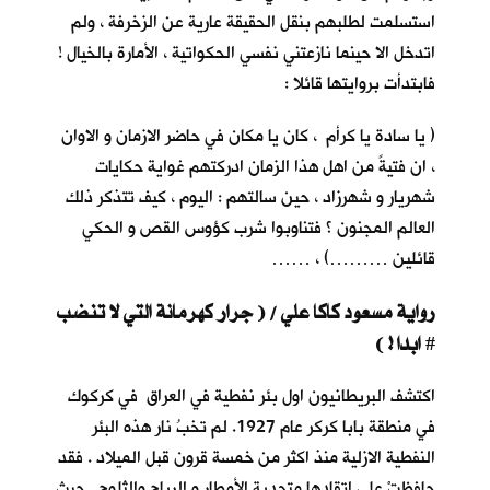
استسلمت لطلبهم بنقل الحقيقة عارية عن الزخرفة ، ولم
اتدخل الا حينما نازعتني نفسي الحكواتية ، الأمارة بالخيال !
فابتدأت بروايتها قائلا :
( يا سادة يا كرأم ، كان يا مكان في حاضر الازمان و الاوان
، ان فتيةً من اهل هذا الزمان ادركتهم غواية حكايات
شهريار و شهرزاد ، حين سالتهم : اليوم ، كيف تتذكر ذلك
العالم المجنون ؟ فتناوبوا شرب كؤوس القص و الحكي
قائلين ………) ، ……
رواية مسعود كاكا علي / ( جرار كهرمانة التي لا تنضب
ابدا ! )
#
اكتشف البريطانيون اول بئر نفطية في العراق في كركوك
في منطقة بابا كركر عام 1927. لم تخبُ نار هذه البئر
النفطية الازلية منذ اكثر من خمسة قرون قبل الميلاد . فقد
حافظتْ على اتقادها متحدية الأمطار و الرياح والثلوج . حيث