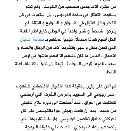
من عشرة آلاف جندي منسحب من الكويت . ولم تنتهِ
بسقوط التمثال في ساحة الفردوس . بل استمرت في كل
انفجار و كل اغتيال في الاسواق و الشوارع و الازقة. لم
يتركوا شخصاً او شبراً واحداً في الوطن خارج اطار اللعبة .
الكل اصبح هدفا محتملاً. توَّجوا عملهم بـ
صناعة الدجال
الذي تفنن بقتل و سبي وتشريد آلاف من الرجال والنساء و
الاطفال ، الذين ما كان ذنبهم الا انهم عاشوا في ارضٍ
سميت قديماً (ارض السواد ) ، تيمناً بل تنبؤاً باكتشاف لعنة
النفط !
لم اكن على يقين بحقيقة هذا الاغتيال الاقتصادي للشعوب
، حتى رجوعي الى السويد بأمر من الشركة التي ارسلتني
لتمثليها في العراق . فقد أُخضعتُ الى دورة علاج تأهيلي
من جديد . بعد ان قامت زوجتي لورا بالتجسس على كل
تحركاتي و ادق تفاصيل كوابيسي. وارسلتْ تقريرها الذي
ينصحهم بإعادة برمجتي . اتضحت لي حقيقة البرمجة