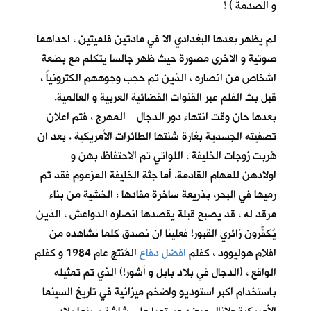
و الصدمة ) !
لم يظهر بعدها البغدادي الا في مادتين فلميتين ، احداهما
صوتية و الاخرى مصورة حيث ظهر جالسا يتكلم مع بضعة
اشخاص من انصاره ، الذين تم حجب وجوههم الكترونياً ،
قبل بث الفلم عبر القنوات الفضائية العربية و العالمية.
بعدها حان وقت انتهاء دور الدجال – المهرج ، فتم اعلان
تصفيته الجسدية بغارة شنتها الطائرات الأمريكية . بعد ان
هُربت زوجات الخليفة ، اللواتي تم الاحتفاظ بهن و
اولادهن للمهام القادمة. أما جثة الخليفة المزعوم فقد تم
رميها في البحر، بذريعة ساخرة مفادها ؛ الخشية من بناء
مرقد له ، قد يصبح قبلة يقصدها انصاره الدواعش ، الذين
يُكفِّرون زائري القبور! فعلينا ان نصدق كلما نشاهده من
افلام هوليوود ، كفلم
افضل دفاع
المُنتَج عام 1984 و كفلم
الواقع ، (الدجال في بلاد بابل و أشور!) الذي تم تمثيله
باستخدام اكبر استوديو واضخم ميزانية في تاريخ السينما