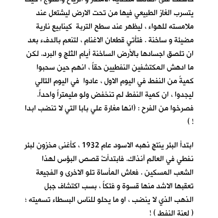
يتسرب الغاز الطبيعي فيها من تحت الارض ليشتعل عند
ملامسته للهواء ، ليظهر عند سطح التربة كينابيع نارية
مضيئة و ساخنة . فتأتي قطعان الاغنام ، لتنعم بالدفء بعد
ان تلصق اجسادها بالأرض الساخنة أيام الثلج و البرد. لكن
ما ادهش المكتشفين النفطيين حقاً ، انهم حين سحبوا
كميةً من النفط في اليوم الاول ، عادوا في اليوم التالي
ليجدوا ، ان كمية النفط لم تنخفض ولو مليمتراً واحداً.
فصرخوا من الفرح : (انها مغارة علي بابا التي لا تنضب ابدا
! )
ابتدأ البئر ينتج ذهبه الاسود عام 1932 ، كأغنى مخزون لبئر
نفطي في العالم آنذاك. فابتدأتْ قصص البؤس لهذا
الشعب المسكين . فعاش المأساة تلو الاخرى و الفجيعة
تعقبها الاشد منها قسوة و فتكاً ، بسب اكتشاف جبل
الذهب الذي لا ينضب ، او ما يحلو للناس البسطاء تسميته ؛
( لعنة النفط ) !