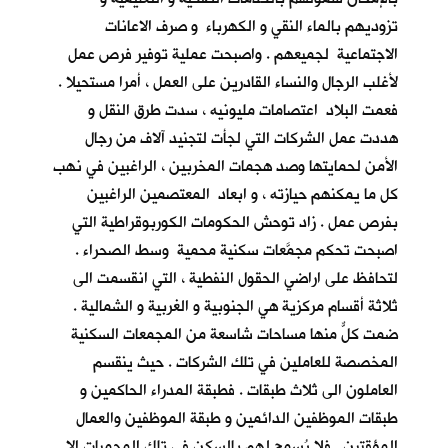
تزوديهم بالماء النقي و الكهرباء و صرف الاعانات
الاجتماعية لجميعهم . واصبحت عملية توفير فرص عمل
لأغلب الرجال والنساء القادرين على العمل ، أمرا مستحيلا .
فعمت البلاد اعتصامات مليونيه ، سدت طرق النقل و
هددت عمل الشركات التي لجأت لتجنيد آلاف من رجال
الأمن لحمايتها وصد هجمات المخربين ، الراغبين في نهب
كل ما يمكنهم حيازته ، و ابعاد المعتصمين الراغبين
بفرص عمل . زاد توحش الحكومات الكوربوقراطية التي
اصبحت تحكم مجمَّعات سكنية محمية وسط الصحراء .
لتحافظ على اراضي الحقول النفطية ، التي انقسمت الى
ثلاثة أقسام مركزية هي الجنوبية و الغربية و الشمالية .
ضمت كلٌّ منها مساحات شاسعة من المجمعات السكنية
المخصصة للعاملين في تلك الشركات . حيث ينقسم
العاملون الى ثلاث طبقات . فطبقة المدراء الحاكمين و
طبقات الموظفين الدائمين و طبقة الموظفين والعمال
المؤقتين . فلا يُسمح لهم بالسكن في تلك المحميات الا