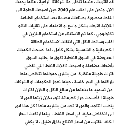
قد اقتربت ، عندما تتخلى عنا شركاتنا الراعية . مثلما يحدث
الان، ونحن على اعتاب عام 2040 حين اصبحت الحاجة الى
النفط محصورة بصناعات محددة بعد استخدام الطباعة
الثلاثية الابعاد بشكل واسع .و الاعتماد على تقنيات النانو-
تكنولوجي . كما تم الاستغناء عن استخدام البنزين في
اغلب وسائط النقل التي انتقلت لاستخدام الطاقة
الكهربائية و الشمسية بشكل كأمل . لذا اصبحت الكميات
المعروضة في السوق النفطية تفوق ما يطلبه السوق
بأضعاف مضاعفة و اصبحت ناقلات النفط التي تقضي
فترات طويلة منتظرة من يشتري حمولتها تتخلص منها
بإراقتها في البحر خلسة ، حينما تعجز الحكومات او الشركات
عن تسديد ما بذمتها من مبالغ النقل و الخزن لفترات
طويلة ! فأصبحت جرار كهرمانة تنوء بخزن زيتها الذي لا
ينضب انتاجه، والذي لا تجد من يشتريه منها ! كل هذا ادى
الى انخفاض مخيف في اسعار النفط ، بينما ارتفعت اسعار
الكلف لتقترب من اسعار الانتاج بفارق ضئيل ، لا يكفي