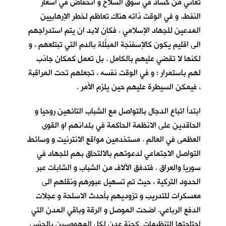
تعاني من كساد في سوق السلاح و انخفاض في اسعار
النفط. و في الوقت ذاته هناك تعاظم لخطر الإرهابيين
المدعين للجهاد الإسلامي . فكان لابد ان يتم استدراجهم
الى اقليم يكون كالإسفنجة المبلَّلة بالدم التي تبتلعهم ، و
لكنها لا تقضي عليهم بالكامل . بل تعمل كمكان جاذب
لهم باستمرار ؛ و في الوقت نفسه ، تجعلهم تحت المراقبة
، فيمكن السيطرة عليهم حين يلزم الأمر .
ابتدأ اتباع الدجال بالتواصل مع الشباب التائهين روحيا و
الحاقدين على الانظمة الحاكمة في بلدانهم او القوى
العظمى في العالم . مستخدمين مواقع الانترنيت و وسائط
التواصل الاجتماعي لدعوتهم بالالتحاق بهم للجهاد في
سوريا والعراق . فتدفق الآلاف من الشباب و الشابات عبر
الحدود التركية ، حيث تم تسهيل عبورهم ونقلهم الى
معسكرات للتدريب و تزوديهم بأحدث الاسلحة و عجلات
الدفع الرباعي. اضحت الموصل و الرقة وباقي المدن التي
اجتاحتها التنظيمات كجنة عدن لكل المهووسين بالجنس