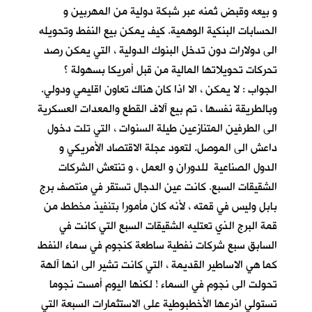
و بيعه وقبض ثمنه عبر شبكة دولية من المهربين و
الحسابات البنكية الوهمية. كيف يمكن بيع النفط وتحويله
الى دولارات دون تدخل البنوك الدولية ، التي يمكن رصد
تحركات تحويلاتها المالية من قبل أمريكا بسهولة ؟
الجواب : لا يمكن ، الا اذا كان هناك تعاون اقليمي ودولي.
وبالطريقة نفسها ، تم بيع آلاف القطع والمعدات العسكرية
الى الطرفين المتنازعين طيلة السنوات ، التي تلت دخول
داعش الى الموصل. لتعود عجلة الاقتصاد الأمريكي و
الدول الصناعية للدوران و العمل ، و تنتعش الشركات
الشقيقات السبع. كانت عين الدجال تستقر في منتصف برج
بابل وليس في قمته ، لأنه كان مأمورا بتنفيذ مخطط من
قمة البرج الذي تعتليه الشقيقات السبع التي كانت في
السابق سبع شركات نفطية ساطعة كنجوم في سماء النفط
كما هي الاساطير القديمة ، التي كانت تشير الى انها آلهة
تحولت الى نجوم في السماء ! لكنها اليوم أمست نجوما
تستولي اذرعها الأخطبوطية على الاستثمارات السبعة التي