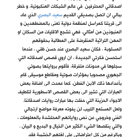
اصدقائي المحترفين في عالم الشبكات العنكبوتية. و خطر
ببالي ان اتصل بصديقي القديم
سعيد البصري
الذي عاد
الى قريتنا كمراسل لمنظمة دولية تعنى بالمضطهدين و
المنبوذين من أمثالي. فهي تشجع الاقليات من السكان او
المهن التراثية المنقرضة على المطالبة بحقوقهم
المسلوبة . فكان سعيد البصري عند حسن ظني ، عندما
استحسن فكرتي الجديدة ، ان اروي قصص اصدقائه التي
سجلوها في مدونات متفرقة. فأقوم بروايتها بصوتي
الجهوري مصحوبا بمؤثرات صوتية ومقاطع موسيقى قام
بأعدادها ذلك الابن الفطن. كما عمدت الى اضافة بعض
العبارات التي تشير الى بعض القصص الاسطورية لتلطيف
الاجواء الحزينة التي حفلت بها عبارات روايات اصدقائنا.
ولعل المستمع اللبيب لن يفوته معرفة مواضع ارتجالي
الفني وخروجي عن نص رواياتهم المحتشدة بالمعلومات ،
والتي ينقصها الشيء الكثير من الخيال و البديع و البيان .
وبالرغم من كل اعتراضاتي على لغتهم الخشبية فقد