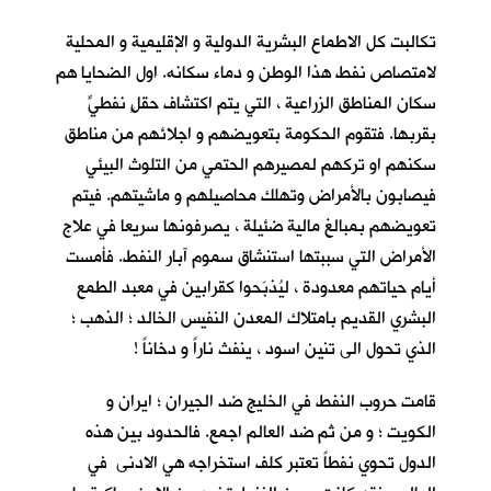
تكالبت كل الاطماع البشرية الدولية و الإقليمية و المحلية
لامتصاص نفط هذا الوطن و دماء سكانه. اول الضحايا هم
سكان المناطق الزراعية ، التي يتم اكتشاف حقلٍ نفطيٍّ
بقربها. فتقوم الحكومة بتعويضهم و اجلائهم من مناطق
سكنهم او تركهم لمصيرهم الحتمي من التلوث البيئي
فيصابون بالأمراض وتهلك محاصيلهم و ماشيتهم. فيتم
تعويضهم بمبالغ مالية ضئيلة ، يصرفونها سريعا في علاج
الأمراض التي سببتها استنشاق سموم آبار النفط. فأمست
أيام حياتهم معدودة ، ليُذبَحوا كقرابين في معبد الطمع
البشري القديم بامتلاك المعدن النفيس الخالد ؛ الذهب ؛
الذي تحول الى تنين اسود ، ينفث ناراً و دخاناً !
قامت حروب النفط في الخليج ضد الجيران ؛ ايران و
الكويت ؛ و من ثم ضد العالم اجمع. فالحدود بين هذه
الدول تحوي نفطاً تعتبر كلف استخراجه هي الادنى في