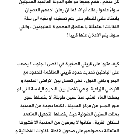
كلٍّ منهم . فهم جميعا مواطنو الدولة العالمية المدجَّنين
سواءً علموا بذلك أم لا. فما ان يعلن احدهم العصيان
بانتقاد علني للنظام حتى يتم تصفيته او نفيه الى سلة
النفايات المتمثلة بالمناطق المهجورة للمنبوذين ، والتي
سوف يتم الاعلان عنها قريبا !
كيف عثروا على قريتي الصغيرة في اقصى الجنوب ؟ يصعب
على الباحثين تحديد حدود قريتي المتاخمة للحدود مع
البحر و باقي الدول . فهي تفصل بين الاراضي الملحية و
الاراضي الزراعية. و هي تفصل بين البحر و اليابسة التي لم
يصلها الماء العذب منذ سنين طويلة. لا يفصلها سوى
عبور الجسر عن مركز المدينة ، لكنها بعيدة عن المدنية
بمئات السنين الضوئية حيث يفصلها التجهيل المتعمد
لسكان القرية . فكانوا لا يعرفون من المدنية الا قشورها
المتمثلة بحصولهم على صحون لاقطة للقنوات الفضائية و