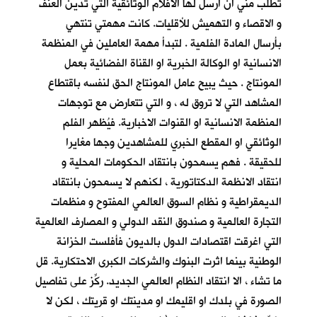
تطلب مني ان ارسل لها الأفلام الوثائقية التي تدين العنف
و الاقصاء و التهميش للأقليات. كانت مهمتي تنتهي
بأرسال المادة الفلمية . لتبدأ مهمة العاملين في المنظمة
الانسانية او الوكالة الخبرية او القناة الفضائية بعمل
المونتاج . حيث يبيح عامل المونتاج الحق لنفسه باقتطاع
المشاهد التي لا تروق له ، و التي تتعارض مع توجهات
المنظمة الانسانية او القنوات الاخبارية. فيُظهر الفلم
الوثائقي او المقطع الخبري للمشاهدين وجها مغايرا
للحقيقة . فهم يسمحون بانتقاد الحكومات المحلية و
انتقاد الانظمة الدكتاتورية ، لكنهم لا يسمحون بانتقاد
الديمقراطية و نظام السوق العالمي المفتوح و منظمات
التجارة العالمية و صندوق النقد الدولي و المصارف العالمية
التي اغرقت اقتصادات الدول بالديون فأفلست الخزانة
الوطنية بينما اثرت البنوك والشركات الكبرى الاحتكارية. قل
ما تشاء ، الا انتقاد النظام العالمي الجديد. ركِّز على تفاصيل
الصورة في بلدك او اقليمك او مدينتك او قريتك ، لكن لا