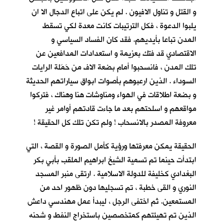
و القتل و تناول الافيون . لم يكن على اتباع الدجال الا ان
يلبوا الدعوة ، فكل الترتيبات كانت معدة لكي تسقط
المدن تباعا بأيديهم. فقد كان الفساد السياسي و
الاقتصادي قد فتك بعزيمة و استعدادات المدافعين عن
تلك المدن ، فانسحبوا أمام بضعة الاف من حَمَلة الرايات
السوداء . الذين ارعبوهم بأصوات ابواق سياراتهم الحديثة
و بضعة اطلاقات في الهواء ومناوشات هنا وهناك ، فتركوا
مواقعهم و اسلحتهم بعد ما جاءت قادتهم أوامر غير
معروفة المصدر بالانسحاب ! ولم تكن تلك كل الحقيقة !
الحقيقة يمكن معرفتها ورؤية كأمل الصورة و القصة ، التي
ابتدأت حينما تم تسمية الشيخ ابراهيم الملقب بأبي بكر
البغدادي كخليفة للدولة الاسلامية . ارتقى منبر المسجد
النوري و القى خطبة ، تم تسجليها دون ظهور احد من
المستمعين. ثم اختفى الرجل ، ليبدأ عمل مهندسي داعش
الذين تم تهيئتهم كمتخصصين باستخراج النفط و شحنه