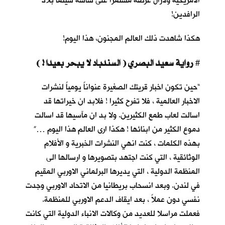
الأمريكية ولازال عرضه مستمرا على شاشة سينما بلاد
الرافدين!
هكذا شاهدت ذلك العالم المجنون، هذا اليوم!
رواية سعيد البصري ( السندباد لا يبحر بعيدا ! )
#
“حين تكون اخبار قريتك الصغيرة عنواناً يومياً لنشرات
الاخبار العالمية ، فلا تفرح كثيرا ! فلابد ان خيراتها قد
اسالت لعاب طمع الكثيرين. ولا بد ان مآسيها قد اسالت
دموع الكثير من ابنائها ! هكذا ارى العالم هذا اليوم …”
بهذه الكلمات ، كنت انهي النشرات الخبرية و الأفلام
الوثائقية ، التي كنت اجتهد بتصويرها و ارسالها الى
المنظمة الدولية ، التي يديرها البرلماني الاوربي المقيم
في لندن. وبعد انسحاب بريطانيا من الاتحاد الاوربي وجدت
نفسي دون عملاً ، بعد ايقاف الدعم الاوربي للمنظمة.
فعملت مراسلا للعديد من وكالات الانباء الدولية التي كانت