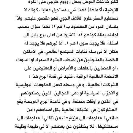
تكبِّر شاشات العرض بعمل ( زووم خارجي على الكرة
الارضية بأكملها ) فهذا شيء مستحيل عمليا ، كونك لا
تستطيع السفر خارج الغلاف الجوي فهو مقصور عليهم. واذا
يتساءل المرء من المقصود ب ( هم ) ! فهذا سؤال يصعب
اجابته بدقة كونهم قد انتشروا من اعلى برج بابل الى
اسفله. فلا يوجد سوى ( هم ) ، أما غيرهم فلا يوجد له
مكان الا في سلة نفايات المجتمع العالمي. في الأماكن
الخاصة بالمنبوذين من اصحاب البشرة السمراء او السوداء
، او المصابين بالعاهات و الأمراض أو المعترضين على
الانظمة العالمية الراقية . فنجد في قمة البرج هذا ؛
الشركات العالمية ، و في وسطه تعمل الحكومات البوليسية
و الاحزاب السياسية او دمى الدجالين الذين يصنعونهم
في أماكن و اوقات مختلفة. و في قاعدة البرج العريضة يقع
المشاركون في الشبكة العالمية بكل اصنافهم ؛ من
صانعي المعلومات الى مزيِّفيها ، من ناقلي المعلومات الى
مستهلكيها . فلا يختلفون عن بعضهم الا في طبيعة وظيفة