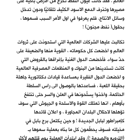
العالم . فقد كانت عيون النفط تخرج من الارض باكية على
مصيرها وتذرف الدمع الاسود الكثيف تلقائيّاً ودون تدخل
وسائل الانتاج. فلم يعرفوا في اول الأمر السبب فسموها ،
بحقول( نفط مجنون) !
تكالبت عليها الشركات العالمية التي استحوذت على ثروات
العالم و اخضعت كل حكوماته ، القوية منها والضعيفة على
حدٍّ سواء. فأخضعت الدول الغنية بإغراقها بالقروض التي
كانت تستدينها من البنوك و المنظمات المصرفية العالمية
و اخضعت الدول الفقيرة بمساعدة قيادات دكتاتورية جاهلة
بحقيقة اللعبة ، فساعدتها بالوصول الى راس السلطة
الحاكمة. واخذوا يسلِّحونها في العلن والسر حتى تنتفخ
بأوهام ، انها تمتلك القوة والاسلحة و الجيوش التي سوف
تؤهلها لاحتلال البلدان المجاورة ، و اعلان قائدها
كإمبراطور لبابل الجديدة ! و حين يكتمل برج بابل في
مخيلته فسوف يحطِّمون كل ما بناه بعملية سموها بـ
(الترويع والصدمة !). وقد ابتدأت العملية يوم قتلهم لأكثر