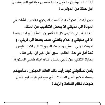
أولئك المنبوذين ، الذين باعوا قصص حياتهم المزيفة من
اجل حفنة من الدولارات !
حين اردت الهجرة بعيدا كسندباد بحري معاصر ، فشلت في
العودة الى مدينتي الا ببعض الاكاذيب عن العنقاء
العالمية التي تفترس كل المغامرين الصغار. لم ابحر بعيدا
الا في مخيلتي و أحلام يقظتي. عدت بعدها الى قريتي ، و
احرقت قاربي الصغير و ودعت الحوريات الى الابد. فليس
ثمة أمل في هذا العالم ، سوى أمل اخير ان ابقى هنا ،
محاولا التكفير عن ذنبي بغسل أقدام ابناء شعبي المبتورة !
يأمن تسألونني كيف رأيت ذلك العالم المجنون ، سأجيبكم
بمساحة كبيرة من الصمت الذي سيختم فترة طويلة من
ضوضاء نظام التفاهة والزيف !