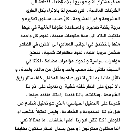
هدفٍ مشتركٍ الا و هو بيع البلاد قِطَعاً ، فقطعة الى
الشركات العالمية . التي تسمح لنا بالإثراء بكل الطرق
المشروعة و غير المشروعة ، كلٌ حسب مستوى تفكيره و
درجة يقظة ضميره. و لمساعدة عقولنا المُغيبة في غيها
بتفتيت البلاد الى عدة حكومات عميقة ، تقوم كل واحدة
منها بالتخندق في الجانب المعادي الى الاخرى في الظاهر.
فنشعل حروبا اهلية ، نقود مظاهرات شعبية ، نفضح
مؤامرات سياسية و نحوك مؤامرات مضادة ، لكنَّنا في
الحقيقة نلتقي عند مصب واحد و نأكل من مائدة واحدة ، و
نقبِّل ذات اليد التي لا نرى صاحبها المختفي خلف ستار رقيق
، لا نجرؤ على النظر خلفه خشية ان نتعرف على ذواتنا
المُبرمجة . ونكتشف باننا فقدنا ارادتنا. فنفقد حينها ،
قدرتنا على (التمثيل السياسي) ،الذي هو تمثيل مُخادع من
قبل ذواتنا المخدوعة و المُخادعة ، وليس تمثيلاً للشعب او
للوطن ! كنا نتقن ادوارنا أمام الشاشات ، ما دمنا لا نعي
اننا ممثلون محترفون ! و حين يسدل الستار ستكون نهايتنا