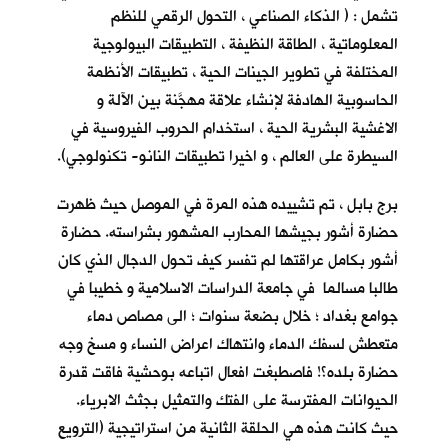
تشمل : ( الذكاء الصناعي ، التحول الرقمي للنظم
المعلوماتية ، الطاقة النظيفة ، التطبيقات البيولوجية
المختلفة في تطوير الجينات الحية ، تطبيقات الأنظمة
الحاسوبية الهادفة لإنشاء علاقة مهجَّنة بين الآلة و
الاغشية البشرية الحية ، استخدام الحروب الفيروسية في
السيطرة على العالم ، و اخيرا تطبيقات النانو- تكنولوجي).
برج بابل ، تم تشييده هذه المرة في الموصل حيث ظهرت
حضارة أشور بجيشها المحارب المشهور بشراسته. حضارة
أشور بكامل عراقتها لم تفسر كيف تحول الدجال الذي كان
طالبا مسالما في جامعة الدراسات الاسلامية و خطيبا في
جوامع بغداد ؛ خلال بضعة سنوات ؛ الى مصاص دماء
متعطش لسفك الدماء وانتهاك اعراض النساء و مسخ وجه
حضارة بلده؟! فاصطبغت افعال اتباعه بوحشية فاقت قدرة
الحيوانات المفترسة على الفتك والتمثيل بجثث الابرياء.
حيث كانت هذه هي الحلقة الثانية من استراتيجية (الترويع