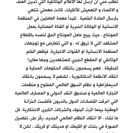
تطلب مني ان ارسل لها الأفلام الوثائقية التي تدين العنف
و الاقصاء و التهميش للأقليات. كانت مهمتي تنتهي
بأرسال المادة الفلمية . لتبدأ مهمة العاملين في المنظمة
الانسانية او الوكالة الخبرية او القناة الفضائية بعمل
المونتاج . حيث يبيح عامل المونتاج الحق لنفسه باقتطاع
المشاهد التي لا تروق له ، و التي تتعارض مع توجهات
المنظمة الانسانية او القنوات الاخبارية. فيُظهر الفلم
الوثائقي او المقطع الخبري للمشاهدين وجها مغايرا
للحقيقة . فهم يسمحون بانتقاد الحكومات المحلية و
انتقاد الانظمة الدكتاتورية ، لكنهم لا يسمحون بانتقاد
الديمقراطية و نظام السوق العالمي المفتوح و منظمات
التجارة العالمية و صندوق النقد الدولي و المصارف العالمية
التي اغرقت اقتصادات الدول بالديون فأفلست الخزانة
الوطنية بينما اثرت البنوك والشركات الكبرى الاحتكارية. قل
ما تشاء ، الا انتقاد النظام العالمي الجديد. ركِّز على تفاصيل
الصورة في بلدك او اقليمك او مدينتك او قريتك ، لكن لا