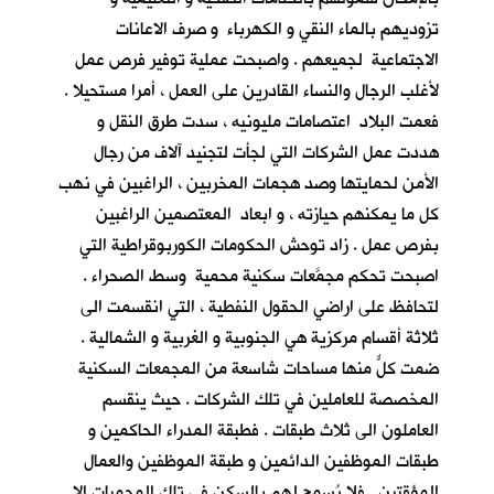
تزوديهم بالماء النقي و الكهرباء و صرف الاعانات
الاجتماعية لجميعهم . واصبحت عملية توفير فرص عمل
لأغلب الرجال والنساء القادرين على العمل ، أمرا مستحيلا .
فعمت البلاد اعتصامات مليونيه ، سدت طرق النقل و
هددت عمل الشركات التي لجأت لتجنيد آلاف من رجال
الأمن لحمايتها وصد هجمات المخربين ، الراغبين في نهب
كل ما يمكنهم حيازته ، و ابعاد المعتصمين الراغبين
بفرص عمل . زاد توحش الحكومات الكوربوقراطية التي
اصبحت تحكم مجمَّعات سكنية محمية وسط الصحراء .
لتحافظ على اراضي الحقول النفطية ، التي انقسمت الى
ثلاثة أقسام مركزية هي الجنوبية و الغربية و الشمالية .
ضمت كلٌّ منها مساحات شاسعة من المجمعات السكنية
المخصصة للعاملين في تلك الشركات . حيث ينقسم
العاملون الى ثلاث طبقات . فطبقة المدراء الحاكمين و
طبقات الموظفين الدائمين و طبقة الموظفين والعمال
المؤقتين . فلا يُسمح لهم بالسكن في تلك المحميات الا