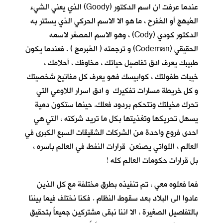
عندما عرفت ان اسم الدكتور (Goody) الذي يعني الشيء
المُبهج أو المُفرح ، ما هو الا الاسم الحركي الذي يستتر به
الدكتور كودي (Cody) ، وهو الاسم المصغر لاسمه
الحقيقي (Codeman) و ترجمته ( المُبرمج ) . فعندما يكون
طبيبك يعرف ادق تفاصيل حياتك ، مخاوفك ، أحلامك ،
خيبات طفولتك ، كوابيسك فهو يعرف كل مفاتيح شخصيتك
و كل خريطة مسارات تفكيرك و ادق اسرار اللاوعي التي
تحرك مخيلتك وتتحكم بردود فعلك. حينها ستكون دمية
يسهل تحريكها وتغذيتها بكل ما تريد شركته ، التي هي
احدى فروع واحدة من الشركات الشقيقات السبع الكبرى في
العالم ، اللواتي يصنعن قرارات النفط في العالم باسره ،
بل قرارات حكومات العالم كله !
فما فعلوه معي ، تم تنفيذه بطرق مختلفة مع كل الذين
عادوا الى البلاد بعد سقوط النظام . فكنا نختلف فيما بيننا
بالتفاصيل الصغيرة ، الا اننا نبقى مشتركين جميعاً بتحقيق