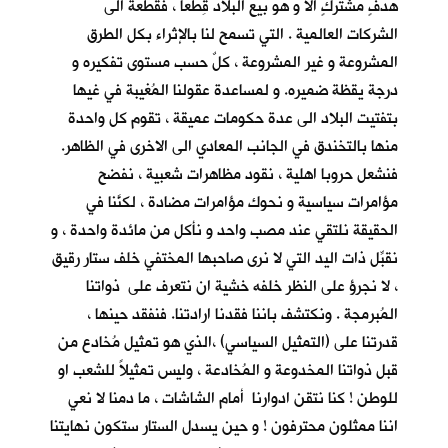
هدفٍ مشتركٍ الا و هو بيع البلاد قِطَعاً ، فقطعة الى
الشركات العالمية . التي تسمح لنا بالإثراء بكل الطرق
المشروعة و غير المشروعة ، كلٌ حسب مستوى تفكيره و
درجة يقظة ضميره. و لمساعدة عقولنا المُغيبة في غيها
بتفتيت البلاد الى عدة حكومات عميقة ، تقوم كل واحدة
منها بالتخندق في الجانب المعادي الى الاخرى في الظاهر.
فنشعل حروبا اهلية ، نقود مظاهرات شعبية ، نفضح
مؤامرات سياسية و نحوك مؤامرات مضادة ، لكنَّنا في
الحقيقة نلتقي عند مصب واحد و نأكل من مائدة واحدة ، و
نقبِّل ذات اليد التي لا نرى صاحبها المختفي خلف ستار رقيق
، لا نجرؤ على النظر خلفه خشية ان نتعرف على ذواتنا
المُبرمجة . ونكتشف باننا فقدنا ارادتنا. فنفقد حينها ،
قدرتنا على (التمثيل السياسي) ،الذي هو تمثيل مُخادع من
قبل ذواتنا المخدوعة و المُخادعة ، وليس تمثيلاً للشعب او
للوطن ! كنا نتقن ادوارنا أمام الشاشات ، ما دمنا لا نعي
اننا ممثلون محترفون ! و حين يسدل الستار ستكون نهايتنا