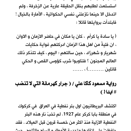
استسلمت لطلبهم بنقل الحقيقة عارية عن الزخرفة ، ولم
اتدخل الا حينما نازعتني نفسي الحكواتية ، الأمارة بالخيال !
فابتدأت بروايتها قائلا :
( يا سادة يا كرأم ، كان يا مكان في حاضر الازمان و الاوان
، ان فتيةً من اهل هذا الزمان ادركتهم غواية حكايات
شهريار و شهرزاد ، حين سالتهم : اليوم ، كيف تتذكر ذلك
العالم المجنون ؟ فتناوبوا شرب كؤوس القص و الحكي
قائلين ………) ، ……
رواية مسعود كاكا علي / ( جرار كهرمانة التي لا تنضب
ابدا ! )
#
اكتشف البريطانيون اول بئر نفطية في العراق في كركوك
في منطقة بابا كركر عام 1927. لم تخبُ نار هذه البئر
النفطية الازلية منذ اكثر من خمسة قرون قبل الميلاد . فقد
حافظتْ على اتقادها متحدية الأمطار و الرياح والثلوج . حيث