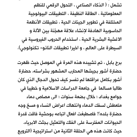
تشمل : ( الذكاء الصناعي ، التحول الرقمي للنظم
المعلوماتية ، الطاقة النظيفة ، التطبيقات البيولوجية
المختلفة في تطوير الجينات الحية ، تطبيقات الأنظمة
الحاسوبية الهادفة لإنشاء علاقة مهجَّنة بين الآلة و
الاغشية البشرية الحية ، استخدام الحروب الفيروسية في
السيطرة على العالم ، و اخيرا تطبيقات النانو- تكنولوجي).
برج بابل ، تم تشييده هذه المرة في الموصل حيث ظهرت
حضارة أشور بجيشها المحارب المشهور بشراسته. حضارة
أشور بكامل عراقتها لم تفسر كيف تحول الدجال الذي كان
طالبا مسالما في جامعة الدراسات الاسلامية و خطيبا في
جوامع بغداد ؛ خلال بضعة سنوات ؛ الى مصاص دماء
متعطش لسفك الدماء وانتهاك اعراض النساء و مسخ وجه
حضارة بلده؟! فاصطبغت افعال اتباعه بوحشية فاقت قدرة
الحيوانات المفترسة على الفتك والتمثيل بجثث الابرياء.
حيث كانت هذه هي الحلقة الثانية من استراتيجية (الترويع