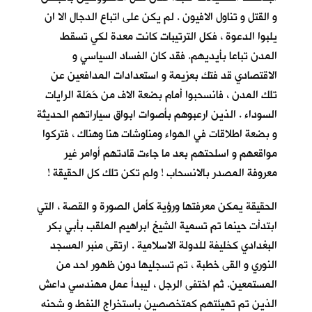
و القتل و تناول الافيون . لم يكن على اتباع الدجال الا ان
يلبوا الدعوة ، فكل الترتيبات كانت معدة لكي تسقط
المدن تباعا بأيديهم. فقد كان الفساد السياسي و
الاقتصادي قد فتك بعزيمة و استعدادات المدافعين عن
تلك المدن ، فانسحبوا أمام بضعة الاف من حَمَلة الرايات
السوداء . الذين ارعبوهم بأصوات ابواق سياراتهم الحديثة
و بضعة اطلاقات في الهواء ومناوشات هنا وهناك ، فتركوا
مواقعهم و اسلحتهم بعد ما جاءت قادتهم أوامر غير
معروفة المصدر بالانسحاب ! ولم تكن تلك كل الحقيقة !
الحقيقة يمكن معرفتها ورؤية كأمل الصورة و القصة ، التي
ابتدأت حينما تم تسمية الشيخ ابراهيم الملقب بأبي بكر
البغدادي كخليفة للدولة الاسلامية . ارتقى منبر المسجد
النوري و القى خطبة ، تم تسجليها دون ظهور احد من
المستمعين. ثم اختفى الرجل ، ليبدأ عمل مهندسي داعش
الذين تم تهيئتهم كمتخصصين باستخراج النفط و شحنه