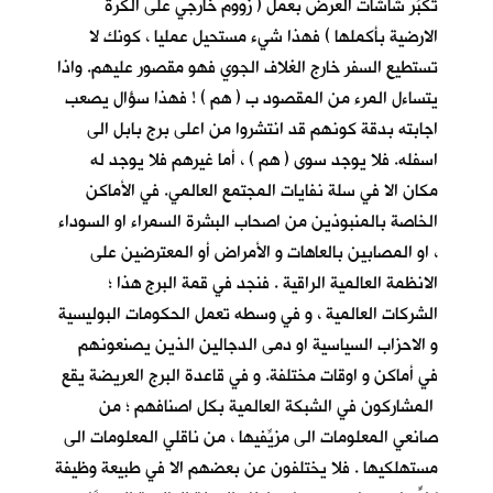
تكبِّر شاشات العرض بعمل ( زووم خارجي على الكرة
الارضية بأكملها ) فهذا شيء مستحيل عمليا ، كونك لا
تستطيع السفر خارج الغلاف الجوي فهو مقصور عليهم. واذا
يتساءل المرء من المقصود ب ( هم ) ! فهذا سؤال يصعب
اجابته بدقة كونهم قد انتشروا من اعلى برج بابل الى
اسفله. فلا يوجد سوى ( هم ) ، أما غيرهم فلا يوجد له
مكان الا في سلة نفايات المجتمع العالمي. في الأماكن
الخاصة بالمنبوذين من اصحاب البشرة السمراء او السوداء
، او المصابين بالعاهات و الأمراض أو المعترضين على
الانظمة العالمية الراقية . فنجد في قمة البرج هذا ؛
الشركات العالمية ، و في وسطه تعمل الحكومات البوليسية
و الاحزاب السياسية او دمى الدجالين الذين يصنعونهم
في أماكن و اوقات مختلفة. و في قاعدة البرج العريضة يقع
المشاركون في الشبكة العالمية بكل اصنافهم ؛ من
صانعي المعلومات الى مزيِّفيها ، من ناقلي المعلومات الى
مستهلكيها . فلا يختلفون عن بعضهم الا في طبيعة وظيفة