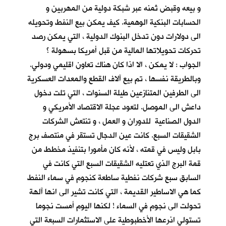
و بيعه وقبض ثمنه عبر شبكة دولية من المهربين و
الحسابات البنكية الوهمية. كيف يمكن بيع النفط وتحويله
الى دولارات دون تدخل البنوك الدولية ، التي يمكن رصد
تحركات تحويلاتها المالية من قبل أمريكا بسهولة ؟
الجواب : لا يمكن ، الا اذا كان هناك تعاون اقليمي ودولي.
وبالطريقة نفسها ، تم بيع آلاف القطع والمعدات العسكرية
الى الطرفين المتنازعين طيلة السنوات ، التي تلت دخول
داعش الى الموصل. لتعود عجلة الاقتصاد الأمريكي و
الدول الصناعية للدوران و العمل ، و تنتعش الشركات
الشقيقات السبع. كانت عين الدجال تستقر في منتصف برج
بابل وليس في قمته ، لأنه كان مأمورا بتنفيذ مخطط من
قمة البرج الذي تعتليه الشقيقات السبع التي كانت في
السابق سبع شركات نفطية ساطعة كنجوم في سماء النفط
كما هي الاساطير القديمة ، التي كانت تشير الى انها آلهة
تحولت الى نجوم في السماء ! لكنها اليوم أمست نجوما
تستولي اذرعها الأخطبوطية على الاستثمارات السبعة التي