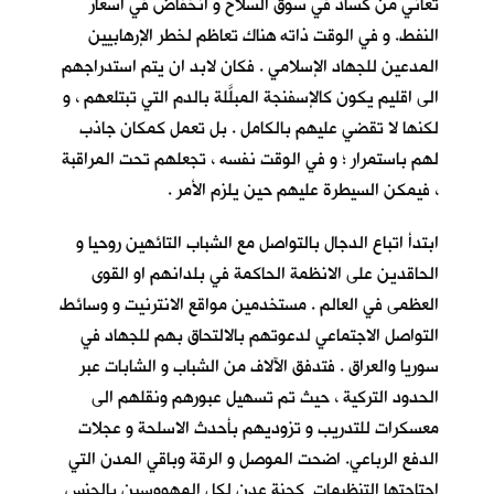
تعاني من كساد في سوق السلاح و انخفاض في اسعار
النفط. و في الوقت ذاته هناك تعاظم لخطر الإرهابيين
المدعين للجهاد الإسلامي . فكان لابد ان يتم استدراجهم
الى اقليم يكون كالإسفنجة المبلَّلة بالدم التي تبتلعهم ، و
لكنها لا تقضي عليهم بالكامل . بل تعمل كمكان جاذب
لهم باستمرار ؛ و في الوقت نفسه ، تجعلهم تحت المراقبة
، فيمكن السيطرة عليهم حين يلزم الأمر .
ابتدأ اتباع الدجال بالتواصل مع الشباب التائهين روحيا و
الحاقدين على الانظمة الحاكمة في بلدانهم او القوى
العظمى في العالم . مستخدمين مواقع الانترنيت و وسائط
التواصل الاجتماعي لدعوتهم بالالتحاق بهم للجهاد في
سوريا والعراق . فتدفق الآلاف من الشباب و الشابات عبر
الحدود التركية ، حيث تم تسهيل عبورهم ونقلهم الى
معسكرات للتدريب و تزوديهم بأحدث الاسلحة و عجلات
الدفع الرباعي. اضحت الموصل و الرقة وباقي المدن التي
اجتاحتها التنظيمات كجنة عدن لكل المهووسين بالجنس