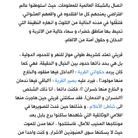
اتصال بالشبكة العالمية للمعلومات. حيث استوطنوا عالم
افتراضي يمنحهم كل ما افتقدوه في واقعهم العشوائي.
فتنقَّلوا في مدنه الخالية من التلوث و انهاره النظيفة التي
تحيط بها مناطق خضراء و سماء خالية من الاتربة و
الدخان و حقول أمنة من الالغام.
قريتي تمتد كشريط طولي موازٍ للنهر و للحدود الدولية ،
بل هي بحد ذاتها حدود بين الخيال و الحقيقة. فهي كما
كان يردد
حكواتي القرية
: (الداخل فيها مفقود والخارج
منها مولود!) ، فيرد عليه
بصير القرية
: (الباقي فيها ندمان
و الخارج منها خسران !). فكنت دائما ، انا ذلك الشخص
(الخسران و الندمان). فقد سكنتني قريتي حين هاجرت منها
الى
شاطئ الأحلام
. و خذلتها حين عُدتُ لتصويرها في
افلامي الوثائقية التي شاهدها ساكنوا برج بابل بعد
مونتاجها المخيب للآمال. فاستنتجوا ، انها مدن للموت
حيث لا يسكنها سوى المنبوذين الاشرار. و كنت واحدا من