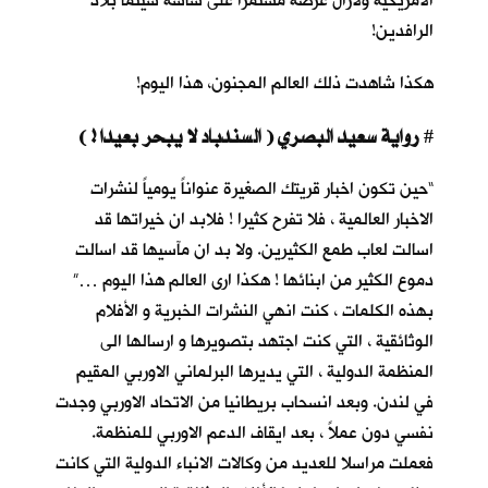
الأمريكية ولازال عرضه مستمرا على شاشة سينما بلاد
الرافدين!
هكذا شاهدت ذلك العالم المجنون، هذا اليوم!
رواية سعيد البصري ( السندباد لا يبحر بعيدا ! )
#
“حين تكون اخبار قريتك الصغيرة عنواناً يومياً لنشرات
الاخبار العالمية ، فلا تفرح كثيرا ! فلابد ان خيراتها قد
اسالت لعاب طمع الكثيرين. ولا بد ان مآسيها قد اسالت
دموع الكثير من ابنائها ! هكذا ارى العالم هذا اليوم …”
بهذه الكلمات ، كنت انهي النشرات الخبرية و الأفلام
الوثائقية ، التي كنت اجتهد بتصويرها و ارسالها الى
المنظمة الدولية ، التي يديرها البرلماني الاوربي المقيم
في لندن. وبعد انسحاب بريطانيا من الاتحاد الاوربي وجدت
نفسي دون عملاً ، بعد ايقاف الدعم الاوربي للمنظمة.
فعملت مراسلا للعديد من وكالات الانباء الدولية التي كانت