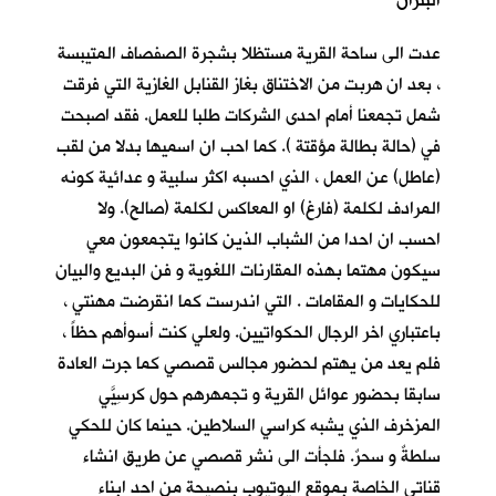
البتران
عدت الى ساحة القرية مستظلا بشجرة الصفصاف المتيبسة
، بعد ان هربت من الاختناق بغاز القنابل الغازية التي فرقت
شمل تجمعنا أمام احدى الشركات طلبا للعمل. فقد اصبحت
في (حالة بطالة مؤقتة ). كما احب ان اسميها بدلا من لقب
(عاطل) عن العمل ، الذي احسبه اكثر سلبية و عدائية كونه
المرادف لكلمة (فارغ) او المعاكس لكلمة (صالح). ولا
احسب ان احدا من الشباب الذين كانوا يتجمعون معي
سيكون مهتما بهذه المقارنات اللغوية و فن البديع والبيان
للحكايات و المقامات . التي اندرست كما انقرضت مهنتي ،
باعتباري اخر الرجال الحكواتيين. ولعلي كنت أسوأهم حظاً ،
فلم يعد من يهتم لحضور مجالس قصصي كما جرت العادة
سابقا بحضور عوائل القرية و تجمهرهم حول كرسِيّيَ
المزخرف الذي يشبه كراسي السلاطين. حينما كان للحكي
سلطةٌ و سحرٌ. فلجأت الى نشر قصصي عن طريق انشاء
قناتي الخاصة بموقع اليوتيوب بنصيحة من احد ابناء