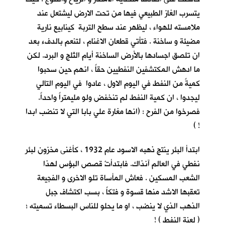
يتسرب الغاز الطبيعي فيها من تحت الارض ليشتعل عند
ملامسته للهواء ، ليظهر عند سطح التربة كينابيع نارية
مضيئة و ساخنة . فتأتي قطعان الاغنام ، لتنعم بالدفء بعد
ان تلصق اجسادها بالأرض الساخنة أيام الثلج و البرد. لكن
ما ادهش المكتشفين النفطيين حقاً ، انهم حين سحبوا
كميةً من النفط في اليوم الاول ، عادوا في اليوم التالي
ليجدوا ، ان كمية النفط لم تنخفض ولو مليمتراً واحداً.
فصرخوا من الفرح : (انها مغارة علي بابا التي لا تنضب ابدا
! )
ابتدأ البئر ينتج ذهبه الاسود عام 1932 ، كأغنى مخزون لبئر
نفطي في العالم آنذاك. فابتدأتْ قصص البؤس لهذا
الشعب المسكين . فعاش المأساة تلو الاخرى و الفجيعة
تعقبها الاشد منها قسوة و فتكاً ، بسب اكتشاف جبل
الذهب الذي لا ينضب ، او ما يحلو للناس البسطاء تسميته ؛
( لعنة النفط ) !