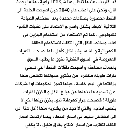
قد اقتربت ، عندما تتخلى عنا شركاتنا الراعية . مثلما يحدث
الان، ونحن على اعتاب عام 2040 حين اصبحت الحاجة الى
النفط محصورة بصناعات محددة بعد استخدام الطباعة
الثلاثية الابعاد بشكل واسع .و الاعتماد على تقنيات النانو-
تكنولوجي . كما تم الاستغناء عن استخدام البنزين في
اغلب وسائط النقل التي انتقلت لاستخدام الطاقة
الكهربائية و الشمسية بشكل كأمل . لذا اصبحت الكميات
المعروضة في السوق النفطية تفوق ما يطلبه السوق
بأضعاف مضاعفة و اصبحت ناقلات النفط التي تقضي
فترات طويلة منتظرة من يشتري حمولتها تتخلص منها
بإراقتها في البحر خلسة ، حينما تعجز الحكومات او الشركات
عن تسديد ما بذمتها من مبالغ النقل و الخزن لفترات
طويلة ! فأصبحت جرار كهرمانة تنوء بخزن زيتها الذي لا
ينضب انتاجه، والذي لا تجد من يشتريه منها ! كل هذا ادى
الى انخفاض مخيف في اسعار النفط ، بينما ارتفعت اسعار
الكلف لتقترب من اسعار الانتاج بفارق ضئيل ، لا يكفي