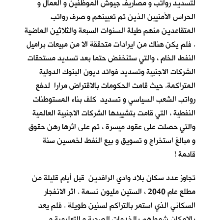
لتسديد رواتب و مصاريف جيوش الموظفين و العمال و
الحراس الأمنيين الذين تم تعيينهم و صرف رواتب
المتقاعدين منهم طيلة السنوات السبعة والثلاثين الماضية
. فلم يكن هناك من ايرادات متحققة الا من مبيعات براميل
النفط الخام ، والتي ستنخفض حتما بعد تسديد مستحقات
الشركات الاجنبية وتسديد فوائد ديون البنوك الدولية
المتراكمة. حيث قامت الحكومات بالاقتراض مرارا لدفع
رواتب الشعب السياسي و تسديد كلف بناء المستوطنات
النفطية ، التي قامت بتشييدها الشركات الاجنبية العالمية
والتي حصلت على عقود ميسرة ، تم على اثرها رهن حقوق
و مبالغ استخراج و تسويق و بيع النفط لخمسين سنة
قادمة !
تجاوز عدد سكان بلاد وادي الرافدين قبل أيام قليلة من
مطلع عام 2040 ، الستين مليون نسمة . اثر الانفجار
السكاني الذي استمر بالتراكم لسنين طويلة . فلم يعد
بالإمكان شمولهم بالخدمات الصحية و التعليمية و