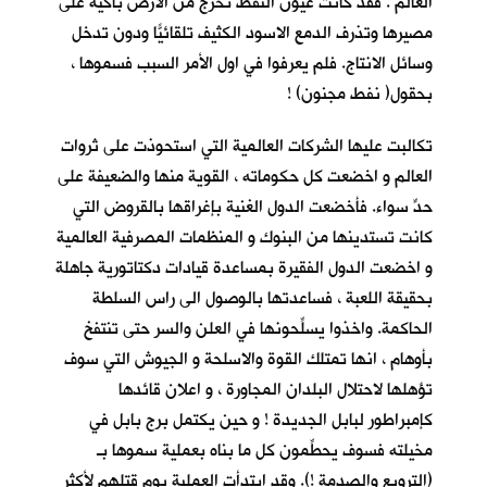
العالم . فقد كانت عيون النفط تخرج من الارض باكية على
مصيرها وتذرف الدمع الاسود الكثيف تلقائيّاً ودون تدخل
وسائل الانتاج. فلم يعرفوا في اول الأمر السبب فسموها ،
بحقول( نفط مجنون) !
تكالبت عليها الشركات العالمية التي استحوذت على ثروات
العالم و اخضعت كل حكوماته ، القوية منها والضعيفة على
حدٍّ سواء. فأخضعت الدول الغنية بإغراقها بالقروض التي
كانت تستدينها من البنوك و المنظمات المصرفية العالمية
و اخضعت الدول الفقيرة بمساعدة قيادات دكتاتورية جاهلة
بحقيقة اللعبة ، فساعدتها بالوصول الى راس السلطة
الحاكمة. واخذوا يسلِّحونها في العلن والسر حتى تنتفخ
بأوهام ، انها تمتلك القوة والاسلحة و الجيوش التي سوف
تؤهلها لاحتلال البلدان المجاورة ، و اعلان قائدها
كإمبراطور لبابل الجديدة ! و حين يكتمل برج بابل في
مخيلته فسوف يحطِّمون كل ما بناه بعملية سموها بـ
(الترويع والصدمة !). وقد ابتدأت العملية يوم قتلهم لأكثر