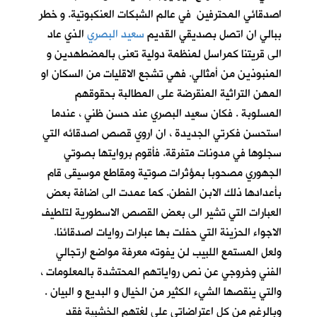
اصدقائي المحترفين في عالم الشبكات العنكبوتية. و خطر
ببالي ان اتصل بصديقي القديم
سعيد البصري
الذي عاد
الى قريتنا كمراسل لمنظمة دولية تعنى بالمضطهدين و
المنبوذين من أمثالي. فهي تشجع الاقليات من السكان او
المهن التراثية المنقرضة على المطالبة بحقوقهم
المسلوبة . فكان سعيد البصري عند حسن ظني ، عندما
استحسن فكرتي الجديدة ، ان اروي قصص اصدقائه التي
سجلوها في مدونات متفرقة. فأقوم بروايتها بصوتي
الجهوري مصحوبا بمؤثرات صوتية ومقاطع موسيقى قام
بأعدادها ذلك الابن الفطن. كما عمدت الى اضافة بعض
العبارات التي تشير الى بعض القصص الاسطورية لتلطيف
الاجواء الحزينة التي حفلت بها عبارات روايات اصدقائنا.
ولعل المستمع اللبيب لن يفوته معرفة مواضع ارتجالي
الفني وخروجي عن نص رواياتهم المحتشدة بالمعلومات ،
والتي ينقصها الشيء الكثير من الخيال و البديع و البيان .
وبالرغم من كل اعتراضاتي على لغتهم الخشبية فقد