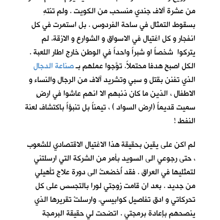
من عشرة آلاف جندي منسحب من الكويت . ولم تنتهِ
بسقوط التمثال في ساحة الفردوس . بل استمرت في كل
انفجار و كل اغتيال في الاسواق و الشوارع و الازقة. لم
يتركوا شخصاً او شبراً واحداً في الوطن خارج اطار اللعبة .
الكل اصبح هدفا محتملاً. توَّجوا عملهم بـ
صناعة الدجال
الذي تفنن بقتل و سبي وتشريد آلاف من الرجال والنساء و
الاطفال ، الذين ما كان ذنبهم الا انهم عاشوا في ارضٍ
سميت قديماً (ارض السواد ) ، تيمناً بل تنبؤاً باكتشاف لعنة
النفط !
لم اكن على يقين بحقيقة هذا الاغتيال الاقتصادي للشعوب
، حتى رجوعي الى السويد بأمر من الشركة التي ارسلتني
لتمثليها في العراق . فقد أُخضعتُ الى دورة علاج تأهيلي
من جديد . بعد ان قامت زوجتي لورا بالتجسس على كل
تحركاتي و ادق تفاصيل كوابيسي. وارسلتْ تقريرها الذي
ينصحهم بإعادة برمجتي . اتضحت لي حقيقة البرمجة