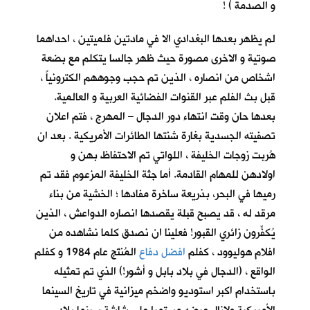
و الصدمة ) !
لم يظهر بعدها البغدادي الا في مادتين فلميتين ، احداهما
صوتية و الاخرى مصورة حيث ظهر جالسا يتكلم مع بضعة
اشخاص من انصاره ، الذين تم حجب وجوههم الكترونياً ،
قبل بث الفلم عبر القنوات الفضائية العربية و العالمية.
بعدها حان وقت انتهاء دور الدجال – المهرج ، فتم اعلان
تصفيته الجسدية بغارة شنتها الطائرات الأمريكية . بعد ان
هُربت زوجات الخليفة ، اللواتي تم الاحتفاظ بهن و
اولادهن للمهام القادمة. أما جثة الخليفة المزعوم فقد تم
رميها في البحر، بذريعة ساخرة مفادها ؛ الخشية من بناء
مرقد له ، قد يصبح قبلة يقصدها انصاره الدواعش ، الذين
يُكفِّرون زائري القبور! فعلينا ان نصدق كلما نشاهده من
افلام هوليوود ، كفلم
افضل دفاع
المُنتَج عام 1984 و كفلم
الواقع ، (الدجال في بلاد بابل و أشور!) الذي تم تمثيله
باستخدام اكبر استوديو واضخم ميزانية في تاريخ السينما