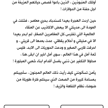
أولئك المنبوذين ، الذين باعوا قصص حياتهم المزيفة من
اجل حفنة من الدولارات !
حين اردت الهجرة بعيدا كسندباد بحري معاصر ، فشلت في
العودة الى مدينتي الا ببعض الاكاذيب عن العنقاء
العالمية التي تفترس كل المغامرين الصغار. لم ابحر بعيدا
الا في مخيلتي و أحلام يقظتي. عدت بعدها الى قريتي ، و
احرقت قاربي الصغير و ودعت الحوريات الى الابد. فليس
ثمة أمل في هذا العالم ، سوى أمل اخير ان ابقى هنا ،
محاولا التكفير عن ذنبي بغسل أقدام ابناء شعبي المبتورة !
يأمن تسألونني كيف رأيت ذلك العالم المجنون ، سأجيبكم
بمساحة كبيرة من الصمت الذي سيختم فترة طويلة من
ضوضاء نظام التفاهة والزيف !