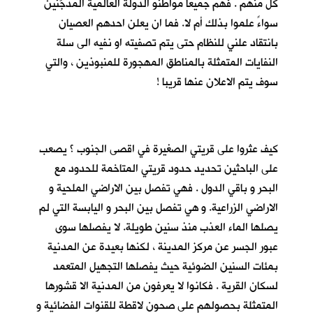
كلٍّ منهم . فهم جميعا مواطنو الدولة العالمية المدجَّنين
سواءً علموا بذلك أم لا. فما ان يعلن احدهم العصيان
بانتقاد علني للنظام حتى يتم تصفيته او نفيه الى سلة
النفايات المتمثلة بالمناطق المهجورة للمنبوذين ، والتي
سوف يتم الاعلان عنها قريبا !
كيف عثروا على قريتي الصغيرة في اقصى الجنوب ؟ يصعب
على الباحثين تحديد حدود قريتي المتاخمة للحدود مع
البحر و باقي الدول . فهي تفصل بين الاراضي الملحية و
الاراضي الزراعية. و هي تفصل بين البحر و اليابسة التي لم
يصلها الماء العذب منذ سنين طويلة. لا يفصلها سوى
عبور الجسر عن مركز المدينة ، لكنها بعيدة عن المدنية
بمئات السنين الضوئية حيث يفصلها التجهيل المتعمد
لسكان القرية . فكانوا لا يعرفون من المدنية الا قشورها
المتمثلة بحصولهم على صحون لاقطة للقنوات الفضائية و