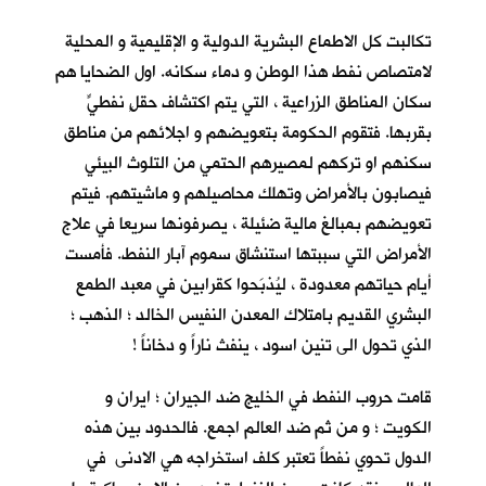
تكالبت كل الاطماع البشرية الدولية و الإقليمية و المحلية
لامتصاص نفط هذا الوطن و دماء سكانه. اول الضحايا هم
سكان المناطق الزراعية ، التي يتم اكتشاف حقلٍ نفطيٍّ
بقربها. فتقوم الحكومة بتعويضهم و اجلائهم من مناطق
سكنهم او تركهم لمصيرهم الحتمي من التلوث البيئي
فيصابون بالأمراض وتهلك محاصيلهم و ماشيتهم. فيتم
تعويضهم بمبالغ مالية ضئيلة ، يصرفونها سريعا في علاج
الأمراض التي سببتها استنشاق سموم آبار النفط. فأمست
أيام حياتهم معدودة ، ليُذبَحوا كقرابين في معبد الطمع
البشري القديم بامتلاك المعدن النفيس الخالد ؛ الذهب ؛
الذي تحول الى تنين اسود ، ينفث ناراً و دخاناً !
قامت حروب النفط في الخليج ضد الجيران ؛ ايران و
الكويت ؛ و من ثم ضد العالم اجمع. فالحدود بين هذه
الدول تحوي نفطاً تعتبر كلف استخراجه هي الادنى في