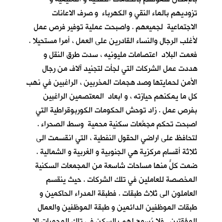
تزوديهم بالماء النقي و الكهرباء و صرف الاعانات
الاجتماعية لجميعهم . واصبحت عملية توفير فرص عمل
لأغلب الرجال والنساء القادرين على العمل ، أمرا مستحيلا .
فعمت البلاد اعتصامات مليونيه ، سدت طرق النقل و
هددت عمل الشركات التي لجأت لتجنيد آلاف من رجال
الأمن لحمايتها وصد هجمات المخربين ، الراغبين في نهب
كل ما يمكنهم حيازته ، و ابعاد المعتصمين الراغبين
بفرص عمل . زاد توحش الحكومات الكوربوقراطية التي
اصبحت تحكم مجمَّعات سكنية محمية وسط الصحراء .
لتحافظ على اراضي الحقول النفطية ، التي انقسمت الى
ثلاثة أقسام مركزية هي الجنوبية و الغربية و الشمالية .
ضمت كلٌّ منها مساحات شاسعة من المجمعات السكنية
المخصصة للعاملين في تلك الشركات . حيث ينقسم
العاملون الى ثلاث طبقات . فطبقة المدراء الحاكمين و
طبقات الموظفين الدائمين و طبقة الموظفين والعمال
المؤقتين . فلا يُسمح لهم بالسكن في تلك المحميات الا