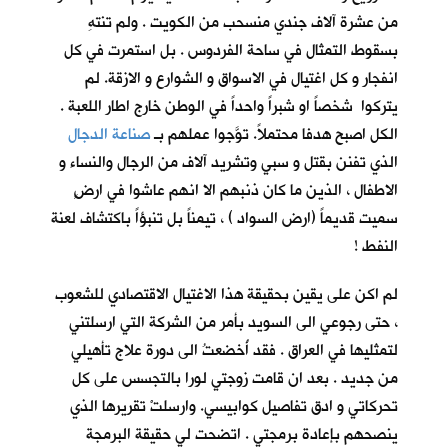
من عشرة آلاف جندي منسحب من الكويت . ولم تنتهِ
بسقوط التمثال في ساحة الفردوس . بل استمرت في كل
انفجار و كل اغتيال في الاسواق و الشوارع و الازقة. لم
يتركوا شخصاً او شبراً واحداً في الوطن خارج اطار اللعبة .
الكل اصبح هدفا محتملاً. توَّجوا عملهم بـ
صناعة الدجال
الذي تفنن بقتل و سبي وتشريد آلاف من الرجال والنساء و
الاطفال ، الذين ما كان ذنبهم الا انهم عاشوا في ارضٍ
سميت قديماً (ارض السواد ) ، تيمناً بل تنبؤاً باكتشاف لعنة
النفط !
لم اكن على يقين بحقيقة هذا الاغتيال الاقتصادي للشعوب
، حتى رجوعي الى السويد بأمر من الشركة التي ارسلتني
لتمثليها في العراق . فقد أُخضعتُ الى دورة علاج تأهيلي
من جديد . بعد ان قامت زوجتي لورا بالتجسس على كل
تحركاتي و ادق تفاصيل كوابيسي. وارسلتْ تقريرها الذي
ينصحهم بإعادة برمجتي . اتضحت لي حقيقة البرمجة