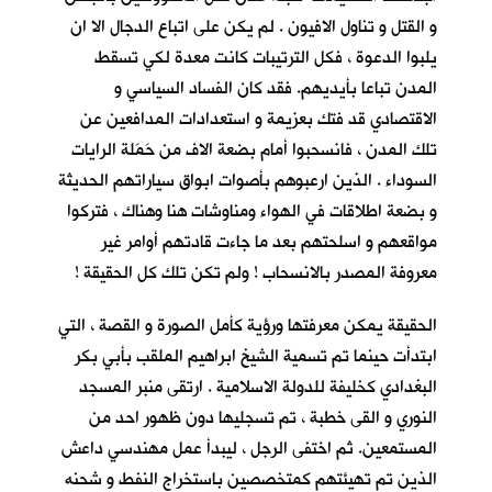
و القتل و تناول الافيون . لم يكن على اتباع الدجال الا ان
يلبوا الدعوة ، فكل الترتيبات كانت معدة لكي تسقط
المدن تباعا بأيديهم. فقد كان الفساد السياسي و
الاقتصادي قد فتك بعزيمة و استعدادات المدافعين عن
تلك المدن ، فانسحبوا أمام بضعة الاف من حَمَلة الرايات
السوداء . الذين ارعبوهم بأصوات ابواق سياراتهم الحديثة
و بضعة اطلاقات في الهواء ومناوشات هنا وهناك ، فتركوا
مواقعهم و اسلحتهم بعد ما جاءت قادتهم أوامر غير
معروفة المصدر بالانسحاب ! ولم تكن تلك كل الحقيقة !
الحقيقة يمكن معرفتها ورؤية كأمل الصورة و القصة ، التي
ابتدأت حينما تم تسمية الشيخ ابراهيم الملقب بأبي بكر
البغدادي كخليفة للدولة الاسلامية . ارتقى منبر المسجد
النوري و القى خطبة ، تم تسجليها دون ظهور احد من
المستمعين. ثم اختفى الرجل ، ليبدأ عمل مهندسي داعش
الذين تم تهيئتهم كمتخصصين باستخراج النفط و شحنه