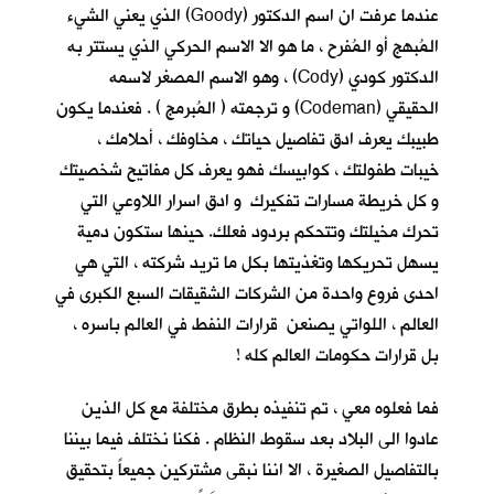
عندما عرفت ان اسم الدكتور (Goody) الذي يعني الشيء
المُبهج أو المُفرح ، ما هو الا الاسم الحركي الذي يستتر به
الدكتور كودي (Cody) ، وهو الاسم المصغر لاسمه
الحقيقي (Codeman) و ترجمته ( المُبرمج ) . فعندما يكون
طبيبك يعرف ادق تفاصيل حياتك ، مخاوفك ، أحلامك ،
خيبات طفولتك ، كوابيسك فهو يعرف كل مفاتيح شخصيتك
و كل خريطة مسارات تفكيرك و ادق اسرار اللاوعي التي
تحرك مخيلتك وتتحكم بردود فعلك. حينها ستكون دمية
يسهل تحريكها وتغذيتها بكل ما تريد شركته ، التي هي
احدى فروع واحدة من الشركات الشقيقات السبع الكبرى في
العالم ، اللواتي يصنعن قرارات النفط في العالم باسره ،
بل قرارات حكومات العالم كله !
فما فعلوه معي ، تم تنفيذه بطرق مختلفة مع كل الذين
عادوا الى البلاد بعد سقوط النظام . فكنا نختلف فيما بيننا
بالتفاصيل الصغيرة ، الا اننا نبقى مشتركين جميعاً بتحقيق