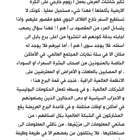
تكبِّر شاشات العرض بعمل ( زووم خارجي على الكرة
الارضية بأكملها ) فهذا شيء مستحيل عمليا ، كونك لا
تستطيع السفر خارج الغلاف الجوي فهو مقصور عليهم. واذا
يتساءل المرء من المقصود ب ( هم ) ! فهذا سؤال يصعب
اجابته بدقة كونهم قد انتشروا من اعلى برج بابل الى
اسفله. فلا يوجد سوى ( هم ) ، أما غيرهم فلا يوجد له
مكان الا في سلة نفايات المجتمع العالمي. في الأماكن
الخاصة بالمنبوذين من اصحاب البشرة السمراء او السوداء
، او المصابين بالعاهات و الأمراض أو المعترضين على
الانظمة العالمية الراقية . فنجد في قمة البرج هذا ؛
الشركات العالمية ، و في وسطه تعمل الحكومات البوليسية
و الاحزاب السياسية او دمى الدجالين الذين يصنعونهم
في أماكن و اوقات مختلفة. و في قاعدة البرج العريضة يقع
المشاركون في الشبكة العالمية بكل اصنافهم ؛ من
صانعي المعلومات الى مزيِّفيها ، من ناقلي المعلومات الى
مستهلكيها . فلا يختلفون عن بعضهم الا في طبيعة وظيفة