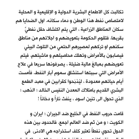
تكالبت كل الاطماع البشرية الدولية و الإقليمية و المحلية
لامتصاص نفط هذا الوطن و دماء سكانه. اول الضحايا هم
سكان المناطق الزراعية ، التي يتم اكتشاف حقلٍ نفطيٍّ
بقربها. فتقوم الحكومة بتعويضهم و اجلائهم من مناطق
سكنهم او تركهم لمصيرهم الحتمي من التلوث البيئي
فيصابون بالأمراض وتهلك محاصيلهم و ماشيتهم. فيتم
تعويضهم بمبالغ مالية ضئيلة ، يصرفونها سريعا في علاج
الأمراض التي سببتها استنشاق سموم آبار النفط. فأمست
أيام حياتهم معدودة ، ليُذبَحوا كقرابين في معبد الطمع
البشري القديم بامتلاك المعدن النفيس الخالد ؛ الذهب ؛
الذي تحول الى تنين اسود ، ينفث ناراً و دخاناً !
قامت حروب النفط في الخليج ضد الجيران ؛ ايران و
الكويت ؛ و من ثم ضد العالم اجمع. فالحدود بين هذه
الدول تحوي نفطاً تعتبر كلف استخراجه هي الادنى في