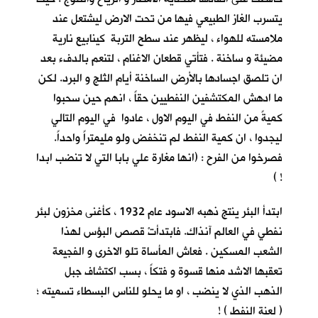
يتسرب الغاز الطبيعي فيها من تحت الارض ليشتعل عند
ملامسته للهواء ، ليظهر عند سطح التربة كينابيع نارية
مضيئة و ساخنة . فتأتي قطعان الاغنام ، لتنعم بالدفء بعد
ان تلصق اجسادها بالأرض الساخنة أيام الثلج و البرد. لكن
ما ادهش المكتشفين النفطيين حقاً ، انهم حين سحبوا
كميةً من النفط في اليوم الاول ، عادوا في اليوم التالي
ليجدوا ، ان كمية النفط لم تنخفض ولو مليمتراً واحداً.
فصرخوا من الفرح : (انها مغارة علي بابا التي لا تنضب ابدا
! )
ابتدأ البئر ينتج ذهبه الاسود عام 1932 ، كأغنى مخزون لبئر
نفطي في العالم آنذاك. فابتدأتْ قصص البؤس لهذا
الشعب المسكين . فعاش المأساة تلو الاخرى و الفجيعة
تعقبها الاشد منها قسوة و فتكاً ، بسب اكتشاف جبل
الذهب الذي لا ينضب ، او ما يحلو للناس البسطاء تسميته ؛
( لعنة النفط ) !