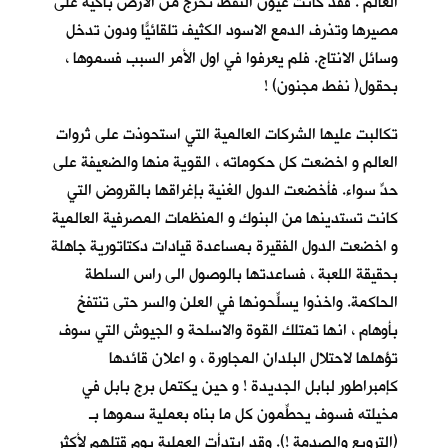
العالم . فقد كانت عيون النفط تخرج من الارض باكية على
مصيرها وتذرف الدمع الاسود الكثيف تلقائيّاً ودون تدخل
وسائل الانتاج. فلم يعرفوا في اول الأمر السبب فسموها ،
بحقول( نفط مجنون) !
تكالبت عليها الشركات العالمية التي استحوذت على ثروات
العالم و اخضعت كل حكوماته ، القوية منها والضعيفة على
حدٍّ سواء. فأخضعت الدول الغنية بإغراقها بالقروض التي
كانت تستدينها من البنوك و المنظمات المصرفية العالمية
و اخضعت الدول الفقيرة بمساعدة قيادات دكتاتورية جاهلة
بحقيقة اللعبة ، فساعدتها بالوصول الى راس السلطة
الحاكمة. واخذوا يسلِّحونها في العلن والسر حتى تنتفخ
بأوهام ، انها تمتلك القوة والاسلحة و الجيوش التي سوف
تؤهلها لاحتلال البلدان المجاورة ، و اعلان قائدها
كإمبراطور لبابل الجديدة ! و حين يكتمل برج بابل في
مخيلته فسوف يحطِّمون كل ما بناه بعملية سموها بـ
(الترويع والصدمة !). وقد ابتدأت العملية يوم قتلهم لأكثر