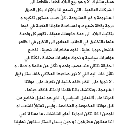
هدفٍ مشتركٍ الا و هو بيع البلاد قِطَعاً ، فقطعة الى
الشركات العالمية . التي تسمح لنا بالإثراء بكل الطرق
المشروعة و غير المشروعة ، كلٌ حسب مستوى تفكيره و
درجة يقظة ضميره. و لمساعدة عقولنا المُغيبة في غيها
بتفتيت البلاد الى عدة حكومات عميقة ، تقوم كل واحدة
منها بالتخندق في الجانب المعادي الى الاخرى في الظاهر.
فنشعل حروبا اهلية ، نقود مظاهرات شعبية ، نفضح
مؤامرات سياسية و نحوك مؤامرات مضادة ، لكنَّنا في
الحقيقة نلتقي عند مصب واحد و نأكل من مائدة واحدة ، و
نقبِّل ذات اليد التي لا نرى صاحبها المختفي خلف ستار رقيق
، لا نجرؤ على النظر خلفه خشية ان نتعرف على ذواتنا
المُبرمجة . ونكتشف باننا فقدنا ارادتنا. فنفقد حينها ،
قدرتنا على (التمثيل السياسي) ،الذي هو تمثيل مُخادع من
قبل ذواتنا المخدوعة و المُخادعة ، وليس تمثيلاً للشعب او
للوطن ! كنا نتقن ادوارنا أمام الشاشات ، ما دمنا لا نعي
اننا ممثلون محترفون ! و حين يسدل الستار ستكون نهايتنا