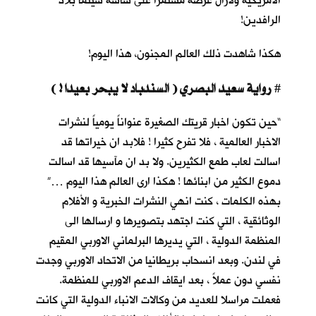
الأمريكية ولازال عرضه مستمرا على شاشة سينما بلاد
الرافدين!
هكذا شاهدت ذلك العالم المجنون، هذا اليوم!
رواية سعيد البصري ( السندباد لا يبحر بعيدا ! )
#
“حين تكون اخبار قريتك الصغيرة عنواناً يومياً لنشرات
الاخبار العالمية ، فلا تفرح كثيرا ! فلابد ان خيراتها قد
اسالت لعاب طمع الكثيرين. ولا بد ان مآسيها قد اسالت
دموع الكثير من ابنائها ! هكذا ارى العالم هذا اليوم …”
بهذه الكلمات ، كنت انهي النشرات الخبرية و الأفلام
الوثائقية ، التي كنت اجتهد بتصويرها و ارسالها الى
المنظمة الدولية ، التي يديرها البرلماني الاوربي المقيم
في لندن. وبعد انسحاب بريطانيا من الاتحاد الاوربي وجدت
نفسي دون عملاً ، بعد ايقاف الدعم الاوربي للمنظمة.
فعملت مراسلا للعديد من وكالات الانباء الدولية التي كانت