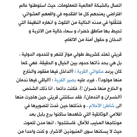
اتصال بالشبكة العالمية للمعلومات. حيث استوطنوا عالم
افتراضي يمنحهم كل ما افتقدوه في واقعهم العشوائي.
فتنقَّلوا في مدنه الخالية من التلوث و انهاره النظيفة التي
تحيط بها مناطق خضراء و سماء خالية من الاتربة و
الدخان و حقول أمنة من الالغام.
قريتي تمتد كشريط طولي موازٍ للنهر و للحدود الدولية ،
بل هي بحد ذاتها حدود بين الخيال و الحقيقة. فهي كما
كان يردد
حكواتي القرية
: (الداخل فيها مفقود والخارج
منها مولود!) ، فيرد عليه
بصير القرية
: (الباقي فيها ندمان
و الخارج منها خسران !). فكنت دائما ، انا ذلك الشخص
(الخسران و الندمان). فقد سكنتني قريتي حين هاجرت منها
الى
شاطئ الأحلام
. و خذلتها حين عُدتُ لتصويرها في
افلامي الوثائقية التي شاهدها ساكنوا برج بابل بعد
مونتاجها المخيب للآمال. فاستنتجوا ، انها مدن للموت
حيث لا يسكنها سوى المنبوذين الاشرار. و كنت واحدا من