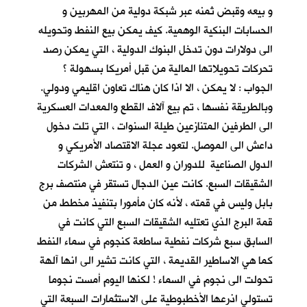
و بيعه وقبض ثمنه عبر شبكة دولية من المهربين و
الحسابات البنكية الوهمية. كيف يمكن بيع النفط وتحويله
الى دولارات دون تدخل البنوك الدولية ، التي يمكن رصد
تحركات تحويلاتها المالية من قبل أمريكا بسهولة ؟
الجواب : لا يمكن ، الا اذا كان هناك تعاون اقليمي ودولي.
وبالطريقة نفسها ، تم بيع آلاف القطع والمعدات العسكرية
الى الطرفين المتنازعين طيلة السنوات ، التي تلت دخول
داعش الى الموصل. لتعود عجلة الاقتصاد الأمريكي و
الدول الصناعية للدوران و العمل ، و تنتعش الشركات
الشقيقات السبع. كانت عين الدجال تستقر في منتصف برج
بابل وليس في قمته ، لأنه كان مأمورا بتنفيذ مخطط من
قمة البرج الذي تعتليه الشقيقات السبع التي كانت في
السابق سبع شركات نفطية ساطعة كنجوم في سماء النفط
كما هي الاساطير القديمة ، التي كانت تشير الى انها آلهة
تحولت الى نجوم في السماء ! لكنها اليوم أمست نجوما
تستولي اذرعها الأخطبوطية على الاستثمارات السبعة التي