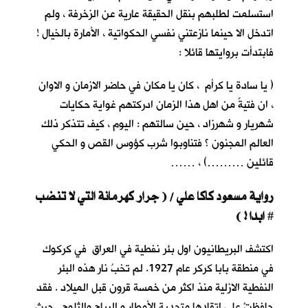
استسلمت لطلبهم بنقل الحقيقة عارية عن الزخرفة ، ولم
اتدخل الا حينما نازعتني نفسي الحكواتية ، الأمارة بالخيال !
فابتدأت بروايتها قائلا :
( يا سادة يا كرأم ، كان يا مكان في حاضر الازمان و الاوان
، ان فتيةً من اهل هذا الزمان ادركتهم غواية حكايات
شهريار و شهرزاد ، حين سالتهم : اليوم ، كيف تتذكر ذلك
العالم المجنون ؟ فتناوبوا شرب كؤوس القص و الحكي
قائلين ………) ، ……
رواية مسعود كاكا علي / ( جرار كهرمانة التي لا تنضب
ابدا ! )
#
اكتشف البريطانيون اول بئر نفطية في العراق في كركوك
في منطقة بابا كركر عام 1927. لم تخبُ نار هذه البئر
النفطية الازلية منذ اكثر من خمسة قرون قبل الميلاد . فقد
حافظتْ على اتقادها متحدية الأمطار و الرياح والثلوج . حيث