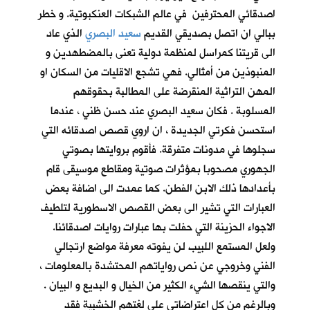
اصدقائي المحترفين في عالم الشبكات العنكبوتية. و خطر
ببالي ان اتصل بصديقي القديم
سعيد البصري
الذي عاد
الى قريتنا كمراسل لمنظمة دولية تعنى بالمضطهدين و
المنبوذين من أمثالي. فهي تشجع الاقليات من السكان او
المهن التراثية المنقرضة على المطالبة بحقوقهم
المسلوبة . فكان سعيد البصري عند حسن ظني ، عندما
استحسن فكرتي الجديدة ، ان اروي قصص اصدقائه التي
سجلوها في مدونات متفرقة. فأقوم بروايتها بصوتي
الجهوري مصحوبا بمؤثرات صوتية ومقاطع موسيقى قام
بأعدادها ذلك الابن الفطن. كما عمدت الى اضافة بعض
العبارات التي تشير الى بعض القصص الاسطورية لتلطيف
الاجواء الحزينة التي حفلت بها عبارات روايات اصدقائنا.
ولعل المستمع اللبيب لن يفوته معرفة مواضع ارتجالي
الفني وخروجي عن نص رواياتهم المحتشدة بالمعلومات ،
والتي ينقصها الشيء الكثير من الخيال و البديع و البيان .
وبالرغم من كل اعتراضاتي على لغتهم الخشبية فقد