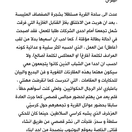
البتران
عدت الى ساحة القرية مستظلا بشجرة الصفصاف المتيبسة
، بعد ان هربت من الاختناق بغاز القنابل الغازية التي فرقت
شمل تجمعنا أمام احدى الشركات طلبا للعمل. فقد اصبحت
في (حالة بطالة مؤقتة ). كما احب ان اسميها بدلا من لقب
(عاطل) عن العمل ، الذي احسبه اكثر سلبية و عدائية كونه
المرادف لكلمة (فارغ) او المعاكس لكلمة (صالح). ولا
احسب ان احدا من الشباب الذين كانوا يتجمعون معي
سيكون مهتما بهذه المقارنات اللغوية و فن البديع والبيان
للحكايات و المقامات . التي اندرست كما انقرضت مهنتي ،
باعتباري اخر الرجال الحكواتيين. ولعلي كنت أسوأهم حظاً ،
فلم يعد من يهتم لحضور مجالس قصصي كما جرت العادة
سابقا بحضور عوائل القرية و تجمهرهم حول كرسِيّيَ
المزخرف الذي يشبه كراسي السلاطين. حينما كان للحكي
سلطةٌ و سحرٌ. فلجأت الى نشر قصصي عن طريق انشاء
قناتي الخاصة بموقع اليوتيوب بنصيحة من احد ابناء