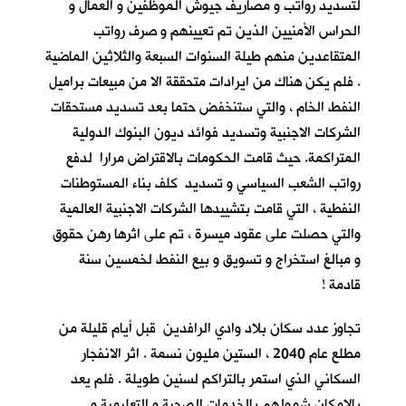
لتسديد رواتب و مصاريف جيوش الموظفين و العمال و
الحراس الأمنيين الذين تم تعيينهم و صرف رواتب
المتقاعدين منهم طيلة السنوات السبعة والثلاثين الماضية
. فلم يكن هناك من ايرادات متحققة الا من مبيعات براميل
النفط الخام ، والتي ستنخفض حتما بعد تسديد مستحقات
الشركات الاجنبية وتسديد فوائد ديون البنوك الدولية
المتراكمة. حيث قامت الحكومات بالاقتراض مرارا لدفع
رواتب الشعب السياسي و تسديد كلف بناء المستوطنات
النفطية ، التي قامت بتشييدها الشركات الاجنبية العالمية
والتي حصلت على عقود ميسرة ، تم على اثرها رهن حقوق
و مبالغ استخراج و تسويق و بيع النفط لخمسين سنة
قادمة !
تجاوز عدد سكان بلاد وادي الرافدين قبل أيام قليلة من
مطلع عام 2040 ، الستين مليون نسمة . اثر الانفجار
السكاني الذي استمر بالتراكم لسنين طويلة . فلم يعد
بالإمكان شمولهم بالخدمات الصحية و التعليمية و