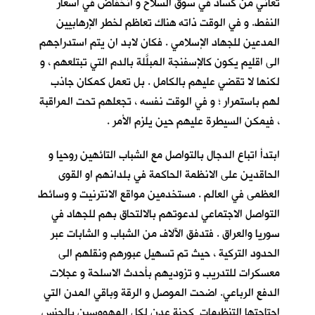
تعاني من كساد في سوق السلاح و انخفاض في اسعار
النفط. و في الوقت ذاته هناك تعاظم لخطر الإرهابيين
المدعين للجهاد الإسلامي . فكان لابد ان يتم استدراجهم
الى اقليم يكون كالإسفنجة المبلَّلة بالدم التي تبتلعهم ، و
لكنها لا تقضي عليهم بالكامل . بل تعمل كمكان جاذب
لهم باستمرار ؛ و في الوقت نفسه ، تجعلهم تحت المراقبة
، فيمكن السيطرة عليهم حين يلزم الأمر .
ابتدأ اتباع الدجال بالتواصل مع الشباب التائهين روحيا و
الحاقدين على الانظمة الحاكمة في بلدانهم او القوى
العظمى في العالم . مستخدمين مواقع الانترنيت و وسائط
التواصل الاجتماعي لدعوتهم بالالتحاق بهم للجهاد في
سوريا والعراق . فتدفق الآلاف من الشباب و الشابات عبر
الحدود التركية ، حيث تم تسهيل عبورهم ونقلهم الى
معسكرات للتدريب و تزوديهم بأحدث الاسلحة و عجلات
الدفع الرباعي. اضحت الموصل و الرقة وباقي المدن التي
اجتاحتها التنظيمات كجنة عدن لكل المهووسين بالجنس