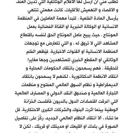
تطلب مني ان ارسل لها الأفلام الوثائقية التي تدين العنف
و الاقصاء و التهميش للأقليات. كانت مهمتي تنتهي
بأرسال المادة الفلمية . لتبدأ مهمة العاملين في المنظمة
الانسانية او الوكالة الخبرية او القناة الفضائية بعمل
المونتاج . حيث يبيح عامل المونتاج الحق لنفسه باقتطاع
المشاهد التي لا تروق له ، و التي تتعارض مع توجهات
المنظمة الانسانية او القنوات الاخبارية. فيُظهر الفلم
الوثائقي او المقطع الخبري للمشاهدين وجها مغايرا
للحقيقة . فهم يسمحون بانتقاد الحكومات المحلية و
انتقاد الانظمة الدكتاتورية ، لكنهم لا يسمحون بانتقاد
الديمقراطية و نظام السوق العالمي المفتوح و منظمات
التجارة العالمية و صندوق النقد الدولي و المصارف العالمية
التي اغرقت اقتصادات الدول بالديون فأفلست الخزانة
الوطنية بينما اثرت البنوك والشركات الكبرى الاحتكارية. قل
ما تشاء ، الا انتقاد النظام العالمي الجديد. ركِّز على تفاصيل
الصورة في بلدك او اقليمك او مدينتك او قريتك ، لكن لا