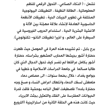
تشمل : ( الذكاء الصناعي ، التحول الرقمي للنظم
المعلوماتية ، الطاقة النظيفة ، التطبيقات البيولوجية
المختلفة في تطوير الجينات الحية ، تطبيقات الأنظمة
الحاسوبية الهادفة لإنشاء علاقة مهجَّنة بين الآلة و
الاغشية البشرية الحية ، استخدام الحروب الفيروسية في
السيطرة على العالم ، و اخيرا تطبيقات النانو- تكنولوجي).
برج بابل ، تم تشييده هذه المرة في الموصل حيث ظهرت
حضارة أشور بجيشها المحارب المشهور بشراسته. حضارة
أشور بكامل عراقتها لم تفسر كيف تحول الدجال الذي كان
طالبا مسالما في جامعة الدراسات الاسلامية و خطيبا في
جوامع بغداد ؛ خلال بضعة سنوات ؛ الى مصاص دماء
متعطش لسفك الدماء وانتهاك اعراض النساء و مسخ وجه
حضارة بلده؟! فاصطبغت افعال اتباعه بوحشية فاقت قدرة
الحيوانات المفترسة على الفتك والتمثيل بجثث الابرياء.
حيث كانت هذه هي الحلقة الثانية من استراتيجية (الترويع