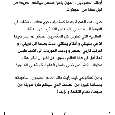
أولئك المنبوذين ، الذين باعوا قصص حياتهم المزيفة من
اجل حفنة من الدولارات !
حين اردت الهجرة بعيدا كسندباد بحري معاصر ، فشلت في
العودة الى مدينتي الا ببعض الاكاذيب عن العنقاء
العالمية التي تفترس كل المغامرين الصغار. لم ابحر بعيدا
الا في مخيلتي و أحلام يقظتي. عدت بعدها الى قريتي ، و
احرقت قاربي الصغير و ودعت الحوريات الى الابد. فليس
ثمة أمل في هذا العالم ، سوى أمل اخير ان ابقى هنا ،
محاولا التكفير عن ذنبي بغسل أقدام ابناء شعبي المبتورة !
يأمن تسألونني كيف رأيت ذلك العالم المجنون ، سأجيبكم
بمساحة كبيرة من الصمت الذي سيختم فترة طويلة من
ضوضاء نظام التفاهة والزيف !