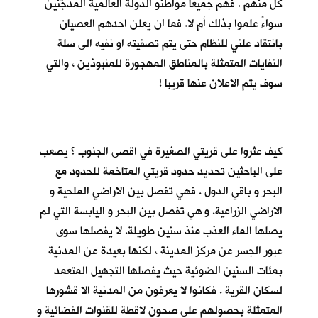
كلٍّ منهم . فهم جميعا مواطنو الدولة العالمية المدجَّنين
سواءً علموا بذلك أم لا. فما ان يعلن احدهم العصيان
بانتقاد علني للنظام حتى يتم تصفيته او نفيه الى سلة
النفايات المتمثلة بالمناطق المهجورة للمنبوذين ، والتي
سوف يتم الاعلان عنها قريبا !
كيف عثروا على قريتي الصغيرة في اقصى الجنوب ؟ يصعب
على الباحثين تحديد حدود قريتي المتاخمة للحدود مع
البحر و باقي الدول . فهي تفصل بين الاراضي الملحية و
الاراضي الزراعية. و هي تفصل بين البحر و اليابسة التي لم
يصلها الماء العذب منذ سنين طويلة. لا يفصلها سوى
عبور الجسر عن مركز المدينة ، لكنها بعيدة عن المدنية
بمئات السنين الضوئية حيث يفصلها التجهيل المتعمد
لسكان القرية . فكانوا لا يعرفون من المدنية الا قشورها
المتمثلة بحصولهم على صحون لاقطة للقنوات الفضائية و