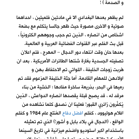
و الصدمة ) !
لم يظهر بعدها البغدادي الا في مادتين فلميتين ، احداهما
صوتية و الاخرى مصورة حيث ظهر جالسا يتكلم مع بضعة
اشخاص من انصاره ، الذين تم حجب وجوههم الكترونياً ،
قبل بث الفلم عبر القنوات الفضائية العربية و العالمية.
بعدها حان وقت انتهاء دور الدجال – المهرج ، فتم اعلان
تصفيته الجسدية بغارة شنتها الطائرات الأمريكية . بعد ان
هُربت زوجات الخليفة ، اللواتي تم الاحتفاظ بهن و
اولادهن للمهام القادمة. أما جثة الخليفة المزعوم فقد تم
رميها في البحر، بذريعة ساخرة مفادها ؛ الخشية من بناء
مرقد له ، قد يصبح قبلة يقصدها انصاره الدواعش ، الذين
يُكفِّرون زائري القبور! فعلينا ان نصدق كلما نشاهده من
افلام هوليوود ، كفلم
افضل دفاع
المُنتَج عام 1984 و كفلم
الواقع ، (الدجال في بلاد بابل و أشور!) الذي تم تمثيله
باستخدام اكبر استوديو واضخم ميزانية في تاريخ السينما