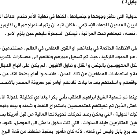
دولية التي تتغيّر وجوهها و جنسياتها ، لكنها في نهاية الأمر تخدم اهداف 
ين المدعين للجهاد الإسلامي . فكان لابد ان يتم استدراجهم الى اقليم يكون
نفسه ، تجعلهم تحت المراقبة ، فيمكن السيطرة عليهم حين يلزم الأمر .
ن على الانظمة الحاكمة في بلدانهم او القوى العظمى في العالم . مستخدمين 
ت عبر الحدود التركية ، حيث تم تسهيل عبورهم ونقلهم الى معسكرات للتدر
ل المهووسين بالجنس و القتل و تناول الافيون . لم يكن على اتباع الدجال
ة و استعدادات المدافعين عن تلك المدن ، فانسحبوا أمام بضعة الاف من حَم
مواقعهم و اسلحتهم بعد ما جاءت قادتهم أوامر غير معروفة المصدر بالانسحا
نما تم تسمية الشيخ ابراهيم الملقب بأبي بكر البغدادي كخليفة للدولة الاس
اعش الذين تم تهيئتهم كمتخصصين باستخراج النفط و شحنه و بيعه وقبض ث
ك الدولية ، التي يمكن رصد تحركات تحويلاتها المالية من قبل أمريكا بسهول
فين المتنازعين طيلة السنوات ، التي تلت دخول داعش الى الموصل. لتعود عجل
 برج بابل وليس في قمته ، لأنه كان مأمورا بتنفيذ مخطط من قمة البرج ا