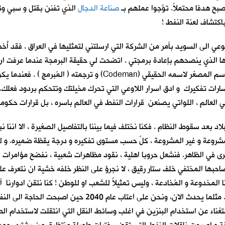
صبح هدفا محتملاً. توَّجوا عملهم بـ
صناعة الدجال
الذي تفنن بقتل و سبي وتش
باكتشاف لعنة النفط !
عي الى السويد بأمر من الشركة التي ارسلتني لتمثليها في العراق . فقد أُخ
هو الا الاسم الحركي الذي يستتر به الدكتور كودي (Cody) ، وهو الاسم ا
ات تفكيرك و ادق اسرار اللاوعي التي تحرك مخيلتك وتتحكم بردود فعلك.
العالم ، اللواتي يصنعن قرارات النفط في العالم باسره ، بل قرارات حكوما
 بعد سقوط النظام . فكنا نختلف فيما بيننا بالتفاصيل الصغيرة ، الا اننا نبقى
المشروعة و غير المشروعة ، كلٌ حسب مستوى تفكيره و درجة يقظة ضميره. و لم
رى في الظاهر. فنشعل حروبا اهلية ، نقود مظاهرات شعبية ، نفضح مؤامرات س
احبها المختفي خلف ستار رقيق ، لا نجرؤ على النظر خلفه خشية ان نتعرف على ذ
 المخدوعة و المُخادعة ، وليس تمثيلاً للشعب او للوطن ! كنا نتقن ادوارنا 
الستار ستكون نهايتنا قد اقتربت ، عندما تتخلى عنا شركاتنا ا
ستغناء عن استخدام البنزين في اغلب وسائط النقل التي انتقلت لاستخدام ا