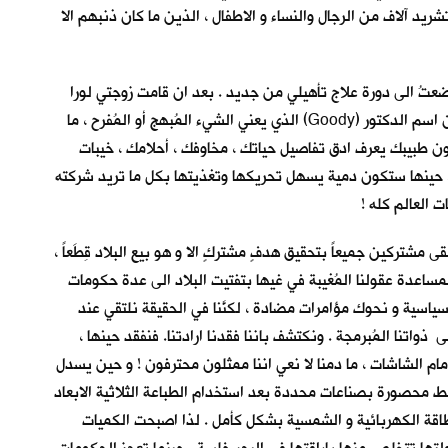
ريد آلاف من الرجال والنساء و الاطفال ، الذين ما كان ذنبهم الا
ضعتُ الى دورة علاج تأهيلي من جديد . بعد ان قامت زوجتي لورا
بالتجسس على كل تحركاتي و ادق تفاصيل كوابيسي. وارسلتْ تقريرها الذي ينصحهم بإعادة برمجتي . اتضحت لي حقيقة البرمجة عندما عرفت ان اسم الدكتور (Goody) الذي يعني الشيء المُبهج أو المُفرح ، ما
لمصغر لاسمه الحقيقي (Codeman) و ترجمته ( المُبرمج ) . فعندما يكون طبيبك يعرف ادق تفاصيل حياتك ، مخاوفك ، أحلامك ، خيبات
 حينها ستكون دمية يسهل تحريكها وتغذيتها بكل ما تريد شركته
ت العالم كله !
 مشتركين جميعاً بتحقيق هدفٍ مشتركٍ الا و هو بيع البلاد قِطَعاً ،
ساعدة عقولنا المُغيبة في غيها بتفتيت البلاد الى عدة حكومات
ياسية و نحوك مؤامرات مضادة ، لكنَّنا في الحقيقة نلتقي عند
واتنا المُبرمجة . ونكتشف باننا فقدنا ارادتنا. فنفقد حينها ،
أمام الشاشات ، ما دمنا لا نعي اننا ممثلون محترفون ! و حين يسدل
لراعية . مثلما يحدث الان، ونحن على اعتاب عام 2040 حين اصبحت الحاجة الى النفط محصورة بصناعات محددة بعد استخدام الطباعة الثلاثية الابعاد
لطاقة الكهربائية و الشمسية بشكل كأمل . لذا اصبحت الكميات