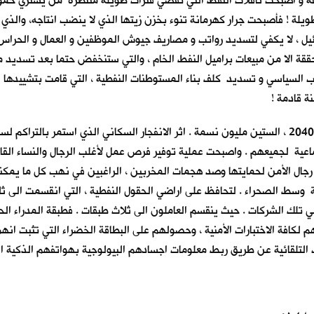
 و اصبحت ناقلات النفط التي تقضي فترات طويلة منتظرة من يشتري حمولته
ويلة ! فأصبحت جرار كهرمانة تنوء بخزن زيتها الذي لا ينضب انتاجه، والذي
ق ضئيل ، لا يكفي لتسديد رواتب و مصاريف جيوش الموظفين و العمال و الحرا
حققة الا من مبيعات براميل النفط الخام ، والتي ستنخفض حتما بعد تسديد 
 السياسي و تسديد كلف بناء المستوطنات النفطية ، التي قامت بتشييدها ا
ة قادمة !
تجاوز عدد سكان بلاد وادي الرافدين قبل أيام قليلة من مطلع عام 2040 ، الستين مليون نسمة . اثر الانفجا
تماعية لجميعهم . واصبحت عملية توفير فرص عمل لأغلب الرجال والنساء القاد
جال الأمن لحمايتها وصد هجمات المخربين ، الراغبين في نهب كل ما يمكن
سط الصحراء . لتحافظ على اراضي الحقول النفطية ، التي انقسمت الى ثلاثة
لك الشركات . حيث ينقسم العاملون الى ثلاث طبقات . فطبقة المدراء الح
هم لكافة الاختبارات الأمنية ، وحصولهم على البطاقة الخضراء التي تثبت ا
ائية عن طريق ربط معلومات اجسادهم البيولوجية بهواتفهم الذكية المربوطة بنظ