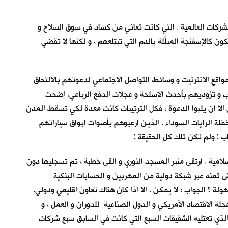
الشركات العالمية . التي كانت تعاني من كساد في سوق السلاح و
 كالإسفنجة المبلَّلة بالدم التي تبتلعهم ، و لكنها لا تقضي
مواقع الانترنيت و وسائط التواصل الاجتماعي لدعوتهم بالالتحاق
يب و تزوديهم بأحدث الاسلحة و عجلات الدفع الرباعي. اضحت
 الا ان يلبوا الدعوة ، فكل الترتيبات كانت معدة لكي تسقط المدن
َلة الرايات السوداء . الذين ارعبوهم بأصوات ابواق سياراتهم
ب ! ولم تكن تلك كل الحقيقة !
لامية . ارتقى منبر المسجد النوري و القى خطبة ، تم تسجليها دون
منه عبر شبكة دولية من المهربين و الحسابات البنكية
ة ؟ الجواب : لا يمكن ، الا اذا كان هناك تعاون اقليمي ودولي.
ة الاقتصاد الأمريكي و الدول الصناعية للدوران و العمل ، و
لذي تعتليه الشقيقات السبع التي كانت في السابق سبع شركات