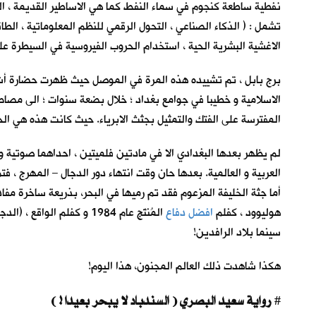
نفطية ساطعة كنجوم في سماء النفط كما هي الاساطير القديمة ، الت
تشمل : ( الذكاء الصناعي ، التحول الرقمي للنظم المعلوماتية ، الطاق
الاغشية البشرية الحية ، استخدام الحروب الفيروسية في السيطرة على 
برج بابل ، تم تشييده هذه المرة في الموصل حيث ظهرت حضارة أشو
الاسلامية و خطيبا في جوامع بغداد ؛ خلال بضعة سنوات ؛ الى مص
المفترسة على الفتك والتمثيل بجثث الابرياء. حيث كانت هذه هي الحلق
لم يظهر بعدها البغدادي الا في مادتين فلميتين ، احداهما صوتية 
العربية و العالمية. بعدها حان وقت انتهاء دور الدجال – المهرج ، ف
أما جثة الخليفة المزعوم فقد تم رميها في البحر، بذريعة ساخرة مفاد
هوليوود ، كفلم
افضل دفاع
المُنتَج عام 1984 و كفل
سينما بلاد الرافدين!
هكذا شاهدت ذلك العالم المجنون، هذا اليوم!
رواية سعيد البصري ( السندباد لا يبحر بعيدا ! )
#