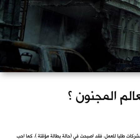
الم المجنون ؟
لشركات طلبا للعمل. فقد اصبحت في (حالة بطالة مؤقتة ). كما احب