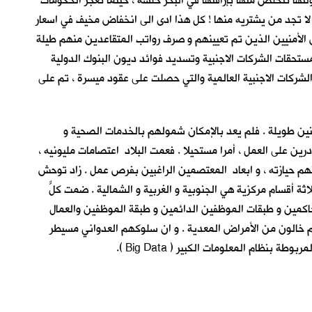
ا تتخلص منها بإراقتها في البحر خلسة ، حينما تعجز الحكومات
 لا تجد من يشتريه منها ! كل هذا ادى الى انخفاض مخيف في اسعار
س الأمنيين الذين تم تعيينهم و صرف رواتب المتقاعدين منهم طيلة
مستحقات الشركات الاجنبية وتسديد فوائد ديون البنوك الدولية
لشركات الاجنبية العالمية والتي حصلت على عقود ميسرة ، تم على
ر السكاني الذي استمر بالتراكم لسنين طويلة . فلم يعد بالإمكان شمولهم بالخدمات الصحية و
رين على العمل ، أمرا مستحيلا . فعمت البلاد اعتصامات مليونيه ،
هم حيازته ، و ابعاد المعتصمين الراغبين بفرص عمل . زاد توحش
 أقسام مركزية هي الجنوبية و الغربية و الشمالية . ضمت كلٌّ
اكمين و طبقات الموظفين الدائمين و طبقة الموظفين والعمال
نهم خالون من الأمراض المعدية . و ان سلوكهم العدواني مسيطر
ام المعلومات الكبير ( Big Data ).