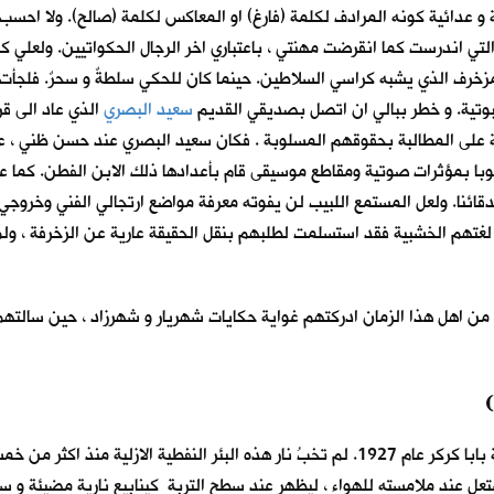
 و عدائية كونه المرادف لكلمة (فارغ) او المعاكس لكلمة (صالح). ولا اح
ت . التي اندرست كما انقرضت مهنتي ، باعتباري اخر الرجال الحكواتيين. ول
لمزخرف الذي يشبه كراسي السلاطين. حينما كان للحكي سلطةٌ و سحرٌ. فلج
بوتية. و خطر ببالي ان اتصل بصديقي القديم
سعيد البصري
الذي عاد الى ق
رضة على المطالبة بحقوقهم المسلوبة . فكان سعيد البصري عند حسن ظني ،
با بمؤثرات صوتية ومقاطع موسيقى قام بأعدادها ذلك الابن الفطن. كما
اصدقائنا. ولعل المستمع اللبيب لن يفوته معرفة مواضع ارتجالي الفني وخرو
 لغتهم الخشبية فقد استسلمت لطلبهم بنقل الحقيقة عارية عن الزخرفة ، ولم ات
تيةً من اهل هذا الزمان ادركتهم غواية حكايات شهريار و شهرزاد ، حين سالته
اكتشف البريطانيون اول بئر نفطية في العراق في كركوك في منطقة بابا كركر عام 1927. لم تخبُ ن
تعل عند ملامسته للهواء ، ليظهر عند سطح التربة كينابيع نارية مضيئة و سا