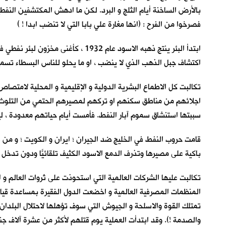
بالأرض الساخنة أيام الثلج و البرد. لكن ما ادهش المكتشفين النفطيي
فصرخوا من الفرح : (انها مغارة علي بابا التي لا تنضب ابدا ! )
ابتدأ البئر ينتج ذهبه الاسود عام
اكتشاف جبل الذهب الذي لا ينضب ، او ما يحلو للناس البسطاء تسميته
تكالبت كل الاطماع البشرية الدولية و الإقليمية و المحلية لامتصا
اجلائهم من مناطق سكنهم او تركهم لمصيرهم الحتمي من التلوث ال
سببتها استنشاق سموم آبار النفط. فأمست أيام حياتهم معدودة ، ليُذب
قامت حروب النفط في الخليج ضد الجيران ؛ ايران و الكويت ؛ و من 
باكية على مصيرها وتذرف الدمع الاسود الكثيف تلقائيّاً ودون تدخل
تكالبت عليها الشركات العالمية التي استحوذت على ثروات العالم و 
المنظمات المصرفية العالمية و اخضعت الدول الفقيرة بمساعدة قيادا
تمتلك القوة والاسلحة و الجيوش التي سوف تؤهلها لاحتلال البلدان ا
والصدمة !). وقد ابتدأت العملية يوم قتلهم لأكثر من عشرة آلاف ج