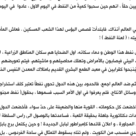
ن حقاً ، انهم حين سحبوا كميةً من النفط في اليوم الاول ، عادوا في اليوم ا
 1932 ، كأغنى مخزون لبئر نفطي في العالم آنذاك. فابتدأتْ قصص البؤس لهذا الشعب المسكين 
 ؛ ( لعنة النفط ) !
ص نفط هذا الوطن و دماء سكانه. اول الضحايا هم سكان المناطق الزراعية ، 
بيئي فيصابون بالأمراض وتهلك محاصيلهم و ماشيتهم. فيتم تعويضهم بمبا
َحوا كقرابين في معبد الطمع البشري القديم بامتلاك المعدن النفيس الخالد ؛
ثم ضد العالم اجمع. فالحدود بين هذه الدول تحوي نفطاً تعتبر كلف استخرا
 وسائل الانتاج. فلم يعرفوا في اول الأمر السبب فسموها ، بحقول( نفط مجنو
اخضعت كل حكوماته ، القوية منها والضعيفة على حدٍّ سواء. فأخضعت الدول 
ت دكتاتورية جاهلة بحقيقة اللعبة ، فساعدتها بالوصول الى راس السلطة الحا
لمجاورة ، و اعلان قائدها كإمبراطور لبابل الجديدة ! و حين يكتمل برج باب
ندي منسحب من الكويت . ولم تنتهِ بسقوط التمثال في ساحة الفردوس . بل اس