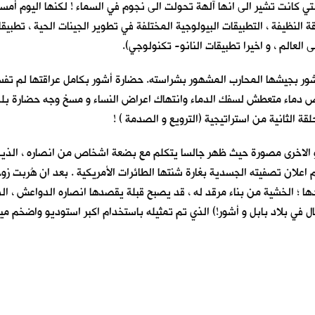
ي كانت تشير الى انها آلهة تحولت الى نجوم في السماء ! لكنها اليوم أمس
ة النظيفة ، التطبيقات البيولوجية المختلفة في تطوير الجينات الحية ، تطبيقا
العالم ، و اخيرا تطبيقات النانو- تكنولوجي).
ر بجيشها المحارب المشهور بشراسته. حضارة أشور بكامل عراقتها لم تفسر
اص دماء متعطش لسفك الدماء وانتهاك اعراض النساء و مسخ وجه حضارة بلده
ة الثانية من استراتيجية (الترويع و الصدمة ) !
و الاخرى مصورة حيث ظهر جالسا يتكلم مع بضعة اشخاص من انصاره ، الذين 
تم اعلان تصفيته الجسدية بغارة شنتها الطائرات الأمريكية . بعد ان هُربت زو
ها ؛ الخشية من بناء مرقد له ، قد يصبح قبلة يقصدها انصاره الدواعش ، الذي
م الواقع ، (الدجال في بلاد بابل و أشور!) الذي تم تمثيله باستخدام اكبر استوديو و