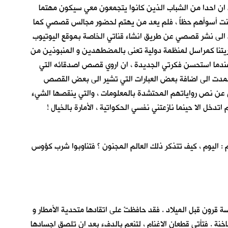
سب ان احدا من الشباب الذين كانوا يتجمعون معي سيكون مهتما
علي كنت أسوأهم حظاً ، فلم يعد من يهتم لحضور مجالس قصصي كما
أت الى نشر قصصي عن طريق انشاء قناتي الخاصة بموقع اليوتيوب
ريتنا كمراسل لمنظمة دولية تعنى بالمضطهدين و المنبوذين من
 عندما استحسن فكرتي الجديدة ، ان اروي قصص اصدقائه التي
 عمدت الى اضافة بعض العبارات التي تشير الى بعض القصص
جي عن نص رواياتهم المحتشدة بالمعلومات ، والتي ينقصها الشيء
دخل الا حينما نازعتني نفسي الحكواتية ، الأمارة بالخيال !
م : اليوم ، كيف تتذكر ذلك العالم المجنون ؟ فتناوبوا شرب كؤوس
ار هذه البئر النفطية الازلية منذ اكثر من خمسة قرون قبل الميلاد . فقد حافظتْ على اتقادها متحدية الأمطار و
خنة . فتأتي قطعان الاغنام ، لتنعم بالدفء بعد ان تلصق اجسادها