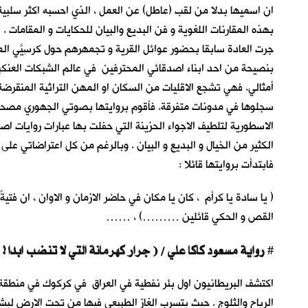
ان اسميها بدلا من لقب (عاطل) عن العمل ، الذي احسبه اكثر سلبية
بهذه المقارنات اللغوية و فن البديع والبيان للحكايات و المقاما
جرت العادة سابقا بحضور عوائل القرية و تجمهرهم حول كرسِيّيَ ا
بنصيحة من احد ابناء اصدقائي المحترفين في عالم الشبكات العنك
أمثالي. فهي تشجع الاقليات من السكان او المهن التراثية المنق
سجلوها في مدونات متفرقة. فأقوم بروايتها بصوتي الجهوري مصحو
الاسطورية لتلطيف الاجواء الحزينة التي حفلت بها عبارات روايات 
الكثير من الخيال و البديع و البيان . وبالرغم من كل اعتراضاتي على
فابتدأت بروايتها قائلا :
( يا سادة يا كرأم ، كان يا مكان في حاضر الازمان و الاوان ، ان ف
القص و الحكي قائلين ………) ، ……
رواية مسعود كاكا علي / ( جرار كهرمانة التي لا تنضب ابدا ! )
#
الرياح والثلوج . حيث يتسرب الغاز الطبيعي فيها من تحت الارض ليش