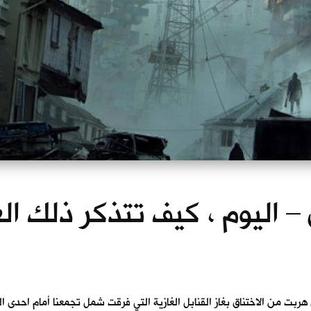
 – اليوم ، كيف تتذكر ذلك الع
بت من الاختناق بغاز القنابل الغازية التي فرقت شمل تجمعنا أمام احدى ا