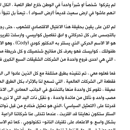
لم يتركوا شخصاً او شبراً واحداً في الوطن خارج اطار اللعبة . الكل ا
انهم عاشوا في ارضٍ سميت قديماً (ارض السواد ) ، تيمناً بل تنبؤاً 
لم اكن على يقين بحقيقة هذا الاغتيال الاقتصادي للشعوب ، حتى رجو
طفولتك ، كوابيسك فهو يعرف كل مفاتيح شخصيتك و كل خريطة مسار
، التي هي احدى فروع واحدة من الشركات الشقيقات السبع الكبرى في 
فما فعلوه معي ، تم تنفيذه بطرق مختلفة مع كل الذين عادوا الى البلاد
فقطعة الى الشركات العالمية . التي تسمح لنا بالإثراء بكل الطرق 
عميقة ، تقوم كل واحدة منها بالتخندق في الجانب المعادي الى الاخ
مصب واحد و نأكل من مائدة واحدة ، و نقبِّل ذات اليد التي لا نرى ص
قدرتنا على (التمثيل السياسي) ،الذي هو تمثيل مُخادع من قبل ذواتنا
بشكل واسع .و الاعتماد على تقنيات النانو- تكنولوجي . كما تم الا