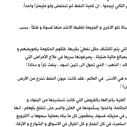
لتالي ليجدوا ، ان كمية النفط لم تنخفض ولو مليمتراً واحداً.
. فعاش المأساة تلو الاخرى و الفجيعة تعقبها الاشد منها قسوة و فتكاً ، بسب
التي يتم اكتشاف حقلٍ نفطيٍّ بقربها. فتقوم الحكومة بتعويضهم و
لغ مالية ضئيلة ، يصرفونها سريعا في علاج الأمراض التي
 الذهب ؛ الذي تحول الى تنين اسود ، ينفث ناراً و دخاناً !
جه هي الادنى في العالم . فقد كانت عيون النفط تخرج من الارض
ن) !
الغنية بإغراقها بالقروض التي كانت تستدينها من البنوك و
كمة. واخذوا يسلِّحونها في العلن والسر حتى تنتفخ بأوهام ، انها
ل في مخيلته فسوف يحطِّمون كل ما بناه بعملية سموها بـ (الترويع
تمرت في كل انفجار و كل اغتيال في الاسواق و الشوارع و الازقة.