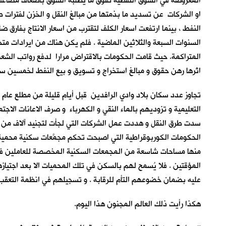
المعروضة في السوق النفطية تفوق ما يطلبه السوق بأضعاف مضاعفة
او الشركات عن تسديد ما بذمتها من مبالغ النقل و الخزن لفترات ط
النفط ، بينما ارتفعت اسعار الكلف لتقترب من اسعار الانتاج بفار
السنوات السبعة والثلاثين الماضية . فلم يكن هناك من ايرادات مت
المتراكمة. حيث قامت الحكومات بالاقتراض مرارا لدفع رواتب الشعب
اثرها رهن حقوق و مبالغ استخراج و تسويق و بيع النفط لخمسين سن
التعليمية و تزوديهم بالماء النقي و الكهرباء و صرف الاعانات الاج
سدت طرق النقل و هددت عمل الشركات التي لجأت لتجنيد آلاف من ر
الحكومات الكوربوقراطية التي اصبحت تحكم مجمَّعات سكنية محمية و
منها مساحات شاسعة من المجمعات السكنية المخصصة للعاملين في ت
المؤقتين . فلا يُسمح لهم بالسكن في تلك المحميات الا بعد اجتياز
عليه بضمان خضوعهم التأم للرقابة . و تسجيلهم في انظمة التعقب التلق
هكذا رأيت ذلك العالم المجنون هذا اليوم.