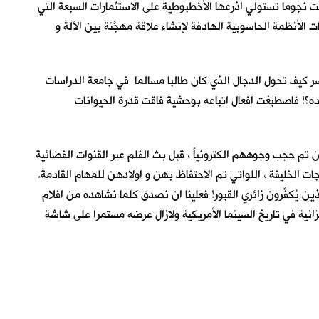
ت نجوما تستولي اذرعها الأخطبوطية على الاستثمارات السبعة التي
ت الأنظمة الحاسوبية الهادفة لإنشاء علاقة مهجَّنة بين الآلة و
 كيف تحول الدجال الذي كان طالبا مسالما في جامعة الدراسات
؟! فاصطبغت افعال اتباعه بوحشية فاقت قدرة الحيوانات
تم حجب وجوههم الكترونياً ، قبل بث الفلم عبر القنوات الفضائية
جات الخليفة ، اللواتي تم الاحتفاظ بهن و اولادهن للمهام القادمة.
ن يُكفِّرون زائري القبور! فعلينا ان نصدق كلما نشاهده من افلام
اضخم ميزانية في تاريخ السينما الأمريكية ولازال عرضه مستمرا على شاشة