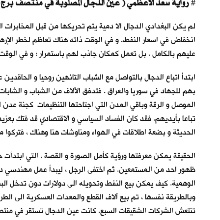
رواية سعد الاعظمي ( عين الدجال المصلوبة في منتصف برج بابل ! )
#
لم يكن البغدادي الدجال الا دمية يتم تحريكها من قبل المخابرات ال
انخفاض في اسعار النفط. و في الوقت ذاته هناك تعاظم لخطر الإرهابي
عليهم بالكامل . بل تعمل كمكان جاذب لهم باستمرار ؛ و في الوقت 
ابتدأ اتباع الدجال بالتواصل مع الشباب التائهين روحيا و الحاقدي
بهم للجهاد في سوريا والعراق . فتدفق الآلاف من الشباب و الشابا
الموصل و الرقة وباقي المدن التي اجتاحتها التنظيمات كجنة عدن لك
تباعا بأيديهم. فقد كان الفساد السياسي و الاقتصادي قد فتك بعزيم
الحديثة و بضعة اطلاقات في الهواء ومناوشات هنا وهناك ، فتركوا 
الحقيقة يمكن معرفتها ورؤية كأمل الصورة و القصة ، التي ابتدأت حي
ظهور احد من المستمعين. ثم اختفى الرجل ، ليبدأ عمل مهندسي د
الوهمية. كيف يمكن بيع النفط وتحويله الى دولارات دون تدخل البنو
وبالطريقة نفسها ، تم بيع آلاف القطع والمعدات العسكرية الى الطر
تنتعش الشركات الشقيقات السبع. كانت عين الدجال تستقر في منتصف