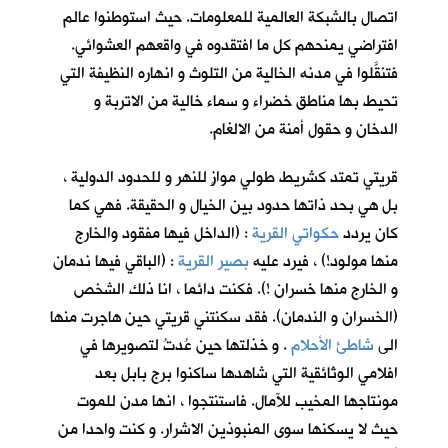
اتصال بالشبكة العالمية للمعلومات. حيث استوطنوا عالم
افتراضي يمنحهم كل ما افتقدوه في واقعهم العشوائي.
فتنقَّلوا في مدنه الخالية من التلوث و انهاره النظيفة التي
تحيط بها مناطق خضراء و سماء خالية من الاتربة و
الدخان و حقول أمنة من الالغام.
قريتي تمتد كشريط طولي موازٍ للنهر و للحدود الدولية ،
بل هي بحد ذاتها حدود بين الخيال و الحقيقة. فهي كما
كان يردد
حكواتي القرية
: (الداخل فيها مفقود والخارج
منها مولود!) ، فيرد عليه
بصير القرية
: (الباقي فيها ندمان
و الخارج منها خسران !). فكنت دائما ، انا ذلك الشخص
(الخسران و الندمان). فقد سكنتني قريتي حين هاجرت منها
الى
شاطئ الأحلام
. و خذلتها حين عُدتُ لتصويرها في
افلامي الوثائقية التي شاهدها ساكنوا برج بابل بعد
مونتاجها المخيب للآمال. فاستنتجوا ، انها مدن للموت
حيث لا يسكنها سوى المنبوذين الاشرار. و كنت واحدا من