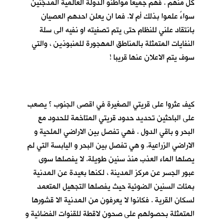
كلٍّ منهم . فهم جميعا مواطنو الدولة العالمية المدجَّنين
سواءً علموا بذلك أم لا. فما ان يعلن احدهم العصيان
بانتقاد علني للنظام حتى يتم تصفيته او نفيه الى سلة
النفايات المتمثلة بالمناطق المهجورة للمنبوذين ، والتي
سوف يتم الاعلان عنها قريبا !
كيف عثروا على قريتي الصغيرة في اقصى الجنوب ؟ يصعب
على الباحثين تحديد حدود قريتي المتاخمة للحدود مع
البحر و باقي الدول . فهي تفصل بين الاراضي الملحية و
الاراضي الزراعية. و هي تفصل بين البحر و اليابسة التي لم
يصلها الماء العذب منذ سنين طويلة. لا يفصلها سوى
عبور الجسر عن مركز المدينة ، لكنها بعيدة عن المدنية
بمئات السنين الضوئية حيث يفصلها التجهيل المتعمد
لسكان القرية . فكانوا لا يعرفون من المدنية الا قشورها
المتمثلة بحصولهم على صحون لاقطة للقنوات الفضائية و