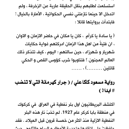
استسلمت لطلبهم بنقل الحقيقة عارية عن الزخرفة ، ولم
اتدخل الا حينما نازعتني نفسي الحكواتية ، الأمارة بالخيال !
فابتدأت بروايتها قائلا :
( يا سادة يا كرأم ، كان يا مكان في حاضر الازمان و الاوان
، ان فتيةً من اهل هذا الزمان ادركتهم غواية حكايات
شهريار و شهرزاد ، حين سالتهم : اليوم ، كيف تتذكر ذلك
العالم المجنون ؟ فتناوبوا شرب كؤوس القص و الحكي
قائلين ………) ، ……
رواية مسعود كاكا علي / ( جرار كهرمانة التي لا تنضب
ابدا ! )
#
اكتشف البريطانيون اول بئر نفطية في العراق في كركوك
في منطقة بابا كركر عام 1927. لم تخبُ نار هذه البئر
النفطية الازلية منذ اكثر من خمسة قرون قبل الميلاد . فقد
حافظتْ على اتقادها متحدية الأمطار و الرياح والثلوج . حيث