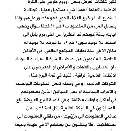
تكبِّر شاشات العرض بعمل ( زووم خارجي على الكرة
الارضية بأكملها ) فهذا شيء مستحيل عمليا ، كونك لا
تستطيع السفر خارج الغلاف الجوي فهو مقصور عليهم. واذا
يتساءل المرء من المقصود ب ( هم ) ! فهذا سؤال يصعب
اجابته بدقة كونهم قد انتشروا من اعلى برج بابل الى
اسفله. فلا يوجد سوى ( هم ) ، أما غيرهم فلا يوجد له
مكان الا في سلة نفايات المجتمع العالمي. في الأماكن
الخاصة بالمنبوذين من اصحاب البشرة السمراء او السوداء
، او المصابين بالعاهات و الأمراض أو المعترضين على
الانظمة العالمية الراقية . فنجد في قمة البرج هذا ؛
الشركات العالمية ، و في وسطه تعمل الحكومات البوليسية
و الاحزاب السياسية او دمى الدجالين الذين يصنعونهم
في أماكن و اوقات مختلفة. و في قاعدة البرج العريضة يقع
المشاركون في الشبكة العالمية بكل اصنافهم ؛ من
صانعي المعلومات الى مزيِّفيها ، من ناقلي المعلومات الى
مستهلكيها . فلا يختلفون عن بعضهم الا في طبيعة وظيفة