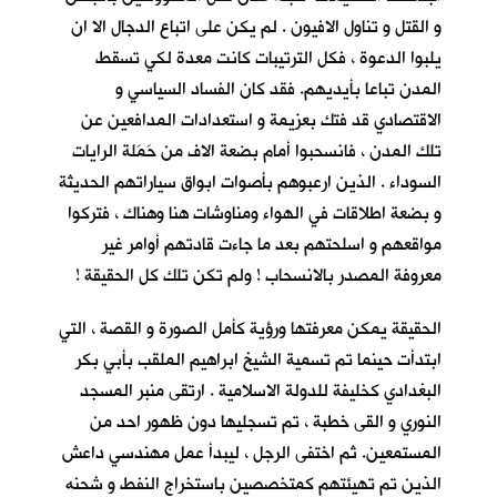
و القتل و تناول الافيون . لم يكن على اتباع الدجال الا ان
يلبوا الدعوة ، فكل الترتيبات كانت معدة لكي تسقط
المدن تباعا بأيديهم. فقد كان الفساد السياسي و
الاقتصادي قد فتك بعزيمة و استعدادات المدافعين عن
تلك المدن ، فانسحبوا أمام بضعة الاف من حَمَلة الرايات
السوداء . الذين ارعبوهم بأصوات ابواق سياراتهم الحديثة
و بضعة اطلاقات في الهواء ومناوشات هنا وهناك ، فتركوا
مواقعهم و اسلحتهم بعد ما جاءت قادتهم أوامر غير
معروفة المصدر بالانسحاب ! ولم تكن تلك كل الحقيقة !
الحقيقة يمكن معرفتها ورؤية كأمل الصورة و القصة ، التي
ابتدأت حينما تم تسمية الشيخ ابراهيم الملقب بأبي بكر
البغدادي كخليفة للدولة الاسلامية . ارتقى منبر المسجد
النوري و القى خطبة ، تم تسجليها دون ظهور احد من
المستمعين. ثم اختفى الرجل ، ليبدأ عمل مهندسي داعش
الذين تم تهيئتهم كمتخصصين باستخراج النفط و شحنه