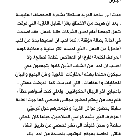
البتران
عدت الى ساحة القرية مستظلا بشجرة الصفصاف المتيبسة
، بعد ان هربت من الاختناق بغاز القنابل الغازية التي فرقت
شمل تجمعنا أمام احدى الشركات طلبا للعمل. فقد اصبحت
في (حالة بطالة مؤقتة ). كما احب ان اسميها بدلا من لقب
(عاطل) عن العمل ، الذي احسبه اكثر سلبية و عدائية كونه
المرادف لكلمة (فارغ) او المعاكس لكلمة (صالح). ولا
احسب ان احدا من الشباب الذين كانوا يتجمعون معي
سيكون مهتما بهذه المقارنات اللغوية و فن البديع والبيان
للحكايات و المقامات . التي اندرست كما انقرضت مهنتي ،
باعتباري اخر الرجال الحكواتيين. ولعلي كنت أسوأهم حظاً ،
فلم يعد من يهتم لحضور مجالس قصصي كما جرت العادة
سابقا بحضور عوائل القرية و تجمهرهم حول كرسِيّيَ
المزخرف الذي يشبه كراسي السلاطين. حينما كان للحكي
سلطةٌ و سحرٌ. فلجأت الى نشر قصصي عن طريق انشاء
قناتي الخاصة بموقع اليوتيوب بنصيحة من احد ابناء