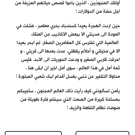
أولئك المنبوذين ، الذين باعوا قصص حياتهم المزيفة من
اجل حفنة من الدولارات !
حين اردت الهجرة بعيدا كسندباد بحري معاصر ، فشلت في
العودة الى مدينتي الا ببعض الاكاذيب عن العنقاء
العالمية التي تفترس كل المغامرين الصغار. لم ابحر بعيدا
الا في مخيلتي و أحلام يقظتي. عدت بعدها الى قريتي ، و
احرقت قاربي الصغير و ودعت الحوريات الى الابد. فليس
ثمة أمل في هذا العالم ، سوى أمل اخير ان ابقى هنا ،
محاولا التكفير عن ذنبي بغسل أقدام ابناء شعبي المبتورة !
يأمن تسألونني كيف رأيت ذلك العالم المجنون ، سأجيبكم
بمساحة كبيرة من الصمت الذي سيختم فترة طويلة من
ضوضاء نظام التفاهة والزيف !