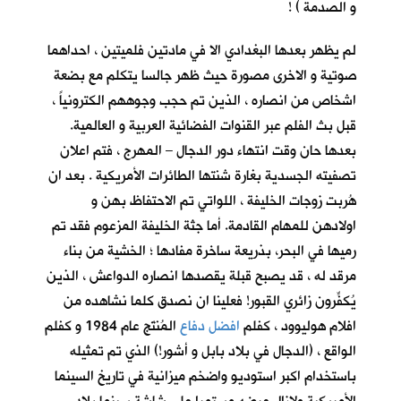
و الصدمة ) !
لم يظهر بعدها البغدادي الا في مادتين فلميتين ، احداهما
صوتية و الاخرى مصورة حيث ظهر جالسا يتكلم مع بضعة
اشخاص من انصاره ، الذين تم حجب وجوههم الكترونياً ،
قبل بث الفلم عبر القنوات الفضائية العربية و العالمية.
بعدها حان وقت انتهاء دور الدجال – المهرج ، فتم اعلان
تصفيته الجسدية بغارة شنتها الطائرات الأمريكية . بعد ان
هُربت زوجات الخليفة ، اللواتي تم الاحتفاظ بهن و
اولادهن للمهام القادمة. أما جثة الخليفة المزعوم فقد تم
رميها في البحر، بذريعة ساخرة مفادها ؛ الخشية من بناء
مرقد له ، قد يصبح قبلة يقصدها انصاره الدواعش ، الذين
يُكفِّرون زائري القبور! فعلينا ان نصدق كلما نشاهده من
افلام هوليوود ، كفلم
افضل دفاع
المُنتَج عام 1984 و كفلم
الواقع ، (الدجال في بلاد بابل و أشور!) الذي تم تمثيله
باستخدام اكبر استوديو واضخم ميزانية في تاريخ السينما