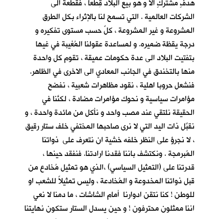
هدفٍ مشتركٍ الا و هو بيع البلاد قِطَعاً ، فقطعة الى
الشركات العالمية . التي تسمح لنا بالإثراء بكل الطرق
المشروعة و غير المشروعة ، كلٌ حسب مستوى تفكيره و
درجة يقظة ضميره. و لمساعدة عقولنا المُغيبة في غيها
بتفتيت البلاد الى عدة حكومات عميقة ، تقوم كل واحدة
منها بالتخندق في الجانب المعادي الى الاخرى في الظاهر.
فنشعل حروبا اهلية ، نقود مظاهرات شعبية ، نفضح
مؤامرات سياسية و نحوك مؤامرات مضادة ، لكنَّنا في
الحقيقة نلتقي عند مصب واحد و نأكل من مائدة واحدة ، و
نقبِّل ذات اليد التي لا نرى صاحبها المختفي خلف ستار رقيق
، لا نجرؤ على النظر خلفه خشية ان نتعرف على ذواتنا
المُبرمجة . ونكتشف باننا فقدنا ارادتنا. فنفقد حينها ،
قدرتنا على (التمثيل السياسي) ،الذي هو تمثيل مُخادع من
قبل ذواتنا المخدوعة و المُخادعة ، وليس تمثيلاً للشعب او
للوطن ! كنا نتقن ادوارنا أمام الشاشات ، ما دمنا لا نعي
اننا ممثلون محترفون ! و حين يسدل الستار ستكون نهايتنا