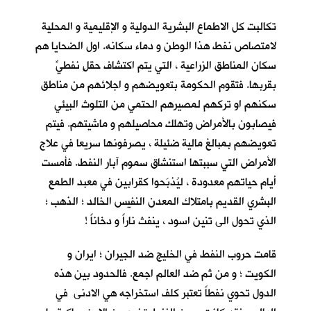
تكالبت كل الاطماع البشرية الدولية و الإقليمية و المحلية
لامتصاص نفط هذا الوطن و دماء سكانه. اول الضحايا هم
سكان المناطق الزراعية ، التي يتم اكتشاف حقلٍ نفطيٍّ
بقربها. فتقوم الحكومة بتعويضهم و اجلائهم من مناطق
سكنهم او تركهم لمصيرهم الحتمي من التلوث البيئي
فيصابون بالأمراض وتهلك محاصيلهم و ماشيتهم. فيتم
تعويضهم بمبالغ مالية ضئيلة ، يصرفونها سريعا في علاج
الأمراض التي سببتها استنشاق سموم آبار النفط. فأمست
أيام حياتهم معدودة ، ليُذبَحوا كقرابين في معبد الطمع
البشري القديم بامتلاك المعدن النفيس الخالد ؛ الذهب ؛
الذي تحول الى تنين اسود ، ينفث ناراً و دخاناً !
قامت حروب النفط في الخليج ضد الجيران ؛ ايران و
الكويت ؛ و من ثم ضد العالم اجمع. فالحدود بين هذه
الدول تحوي نفطاً تعتبر كلف استخراجه هي الادنى في