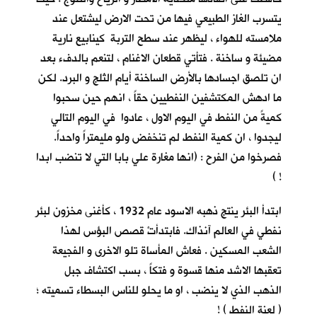
يتسرب الغاز الطبيعي فيها من تحت الارض ليشتعل عند
ملامسته للهواء ، ليظهر عند سطح التربة كينابيع نارية
مضيئة و ساخنة . فتأتي قطعان الاغنام ، لتنعم بالدفء بعد
ان تلصق اجسادها بالأرض الساخنة أيام الثلج و البرد. لكن
ما ادهش المكتشفين النفطيين حقاً ، انهم حين سحبوا
كميةً من النفط في اليوم الاول ، عادوا في اليوم التالي
ليجدوا ، ان كمية النفط لم تنخفض ولو مليمتراً واحداً.
فصرخوا من الفرح : (انها مغارة علي بابا التي لا تنضب ابدا
! )
ابتدأ البئر ينتج ذهبه الاسود عام 1932 ، كأغنى مخزون لبئر
نفطي في العالم آنذاك. فابتدأتْ قصص البؤس لهذا
الشعب المسكين . فعاش المأساة تلو الاخرى و الفجيعة
تعقبها الاشد منها قسوة و فتكاً ، بسب اكتشاف جبل
الذهب الذي لا ينضب ، او ما يحلو للناس البسطاء تسميته ؛
( لعنة النفط ) !