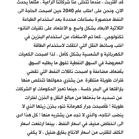
قد اقتربت ، عندما تتخلى عنا شركاتنا الراعية . مثلما يحدث
الان، ونحن على اعتاب عام 2040 حين اصبحت الحاجة الى
النفط محصورة بصناعات محددة بعد استخدام الطباعة
الثلاثية الابعاد بشكل واسع .و الاعتماد على تقنيات النانو-
تكنولوجي . كما تم الاستغناء عن استخدام البنزين في
اغلب وسائط النقل التي انتقلت لاستخدام الطاقة
الكهربائية و الشمسية بشكل كأمل . لذا اصبحت الكميات
المعروضة في السوق النفطية تفوق ما يطلبه السوق
بأضعاف مضاعفة و اصبحت ناقلات النفط التي تقضي
فترات طويلة منتظرة من يشتري حمولتها تتخلص منها
بإراقتها في البحر خلسة ، حينما تعجز الحكومات او الشركات
عن تسديد ما بذمتها من مبالغ النقل و الخزن لفترات
طويلة ! فأصبحت جرار كهرمانة تنوء بخزن زيتها الذي لا
ينضب انتاجه، والذي لا تجد من يشتريه منها ! كل هذا ادى
الى انخفاض مخيف في اسعار النفط ، بينما ارتفعت اسعار
الكلف لتقترب من اسعار الانتاج بفارق ضئيل ، لا يكفي