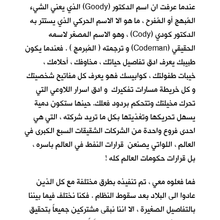
عندما عرفت ان اسم الدكتور (Goody) الذي يعني الشيء
المُبهج أو المُفرح ، ما هو الا الاسم الحركي الذي يستتر به
الدكتور كودي (Cody) ، وهو الاسم المصغر لاسمه
الحقيقي (Codeman) و ترجمته ( المُبرمج ) . فعندما يكون
طبيبك يعرف ادق تفاصيل حياتك ، مخاوفك ، أحلامك ،
خيبات طفولتك ، كوابيسك فهو يعرف كل مفاتيح شخصيتك
و كل خريطة مسارات تفكيرك و ادق اسرار اللاوعي التي
تحرك مخيلتك وتتحكم بردود فعلك. حينها ستكون دمية
يسهل تحريكها وتغذيتها بكل ما تريد شركته ، التي هي
احدى فروع واحدة من الشركات الشقيقات السبع الكبرى في
العالم ، اللواتي يصنعن قرارات النفط في العالم باسره ،
بل قرارات حكومات العالم كله !
فما فعلوه معي ، تم تنفيذه بطرق مختلفة مع كل الذين
عادوا الى البلاد بعد سقوط النظام . فكنا نختلف فيما بيننا
بالتفاصيل الصغيرة ، الا اننا نبقى مشتركين جميعاً بتحقيق