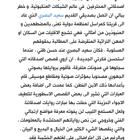
اصدقائي المحترفين في عالم الشبكات العنكبوتية. و خطر
ببالي ان اتصل بصديقي القديم
سعيد البصري
الذي عاد
الى قريتنا كمراسل لمنظمة دولية تعنى بالمضطهدين و
المنبوذين من أمثالي. فهي تشجع الاقليات من السكان او
المهن التراثية المنقرضة على المطالبة بحقوقهم
المسلوبة . فكان سعيد البصري عند حسن ظني ، عندما
استحسن فكرتي الجديدة ، ان اروي قصص اصدقائه التي
سجلوها في مدونات متفرقة. فأقوم بروايتها بصوتي
الجهوري مصحوبا بمؤثرات صوتية ومقاطع موسيقى قام
بأعدادها ذلك الابن الفطن. كما عمدت الى اضافة بعض
العبارات التي تشير الى بعض القصص الاسطورية لتلطيف
الاجواء الحزينة التي حفلت بها عبارات روايات اصدقائنا.
ولعل المستمع اللبيب لن يفوته معرفة مواضع ارتجالي
الفني وخروجي عن نص رواياتهم المحتشدة بالمعلومات ،
والتي ينقصها الشيء الكثير من الخيال و البديع و البيان .
وبالرغم من كل اعتراضاتي على لغتهم الخشبية فقد