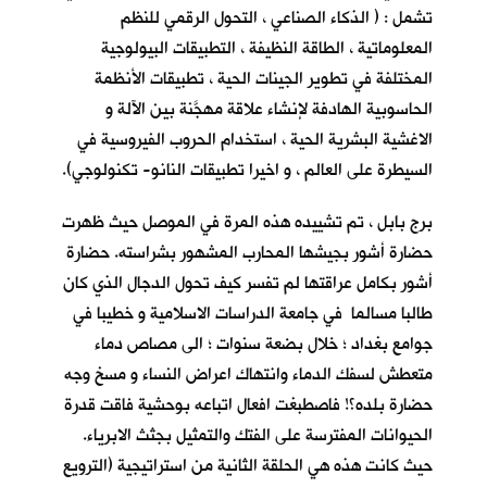
تشمل : ( الذكاء الصناعي ، التحول الرقمي للنظم
المعلوماتية ، الطاقة النظيفة ، التطبيقات البيولوجية
المختلفة في تطوير الجينات الحية ، تطبيقات الأنظمة
الحاسوبية الهادفة لإنشاء علاقة مهجَّنة بين الآلة و
الاغشية البشرية الحية ، استخدام الحروب الفيروسية في
السيطرة على العالم ، و اخيرا تطبيقات النانو- تكنولوجي).
برج بابل ، تم تشييده هذه المرة في الموصل حيث ظهرت
حضارة أشور بجيشها المحارب المشهور بشراسته. حضارة
أشور بكامل عراقتها لم تفسر كيف تحول الدجال الذي كان
طالبا مسالما في جامعة الدراسات الاسلامية و خطيبا في
جوامع بغداد ؛ خلال بضعة سنوات ؛ الى مصاص دماء
متعطش لسفك الدماء وانتهاك اعراض النساء و مسخ وجه
حضارة بلده؟! فاصطبغت افعال اتباعه بوحشية فاقت قدرة
الحيوانات المفترسة على الفتك والتمثيل بجثث الابرياء.
حيث كانت هذه هي الحلقة الثانية من استراتيجية (الترويع