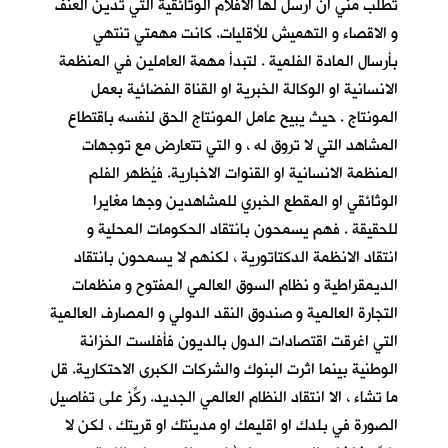
تطلب مني ان ارسل لها الأفلام الوثائقية التي تدين العنف
و الاقصاء و التهميش للأقليات. كانت مهمتي تنتهي
بأرسال المادة الفلمية . لتبدأ مهمة العاملين في المنظمة
الانسانية او الوكالة الخبرية او القناة الفضائية بعمل
المونتاج . حيث يبيح عامل المونتاج الحق لنفسه باقتطاع
المشاهد التي لا تروق له ، و التي تتعارض مع توجهات
المنظمة الانسانية او القنوات الاخبارية. فيُظهر الفلم
الوثائقي او المقطع الخبري للمشاهدين وجها مغايرا
للحقيقة . فهم يسمحون بانتقاد الحكومات المحلية و
انتقاد الانظمة الدكتاتورية ، لكنهم لا يسمحون بانتقاد
الديمقراطية و نظام السوق العالمي المفتوح و منظمات
التجارة العالمية و صندوق النقد الدولي و المصارف العالمية
التي اغرقت اقتصادات الدول بالديون فأفلست الخزانة
الوطنية بينما اثرت البنوك والشركات الكبرى الاحتكارية. قل
ما تشاء ، الا انتقاد النظام العالمي الجديد. ركِّز على تفاصيل
الصورة في بلدك او اقليمك او مدينتك او قريتك ، لكن لا