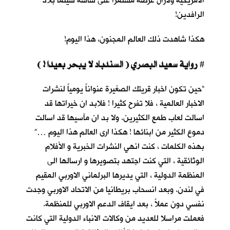
الأمريكية ولازال عرضه مستمرا على شاشة سينما بلاد
الرافدين!
هكذا شاهدت ذلك العالم المجنون، هذا اليوم!
رواية سعيد البصري ( السندباد لا يبحر بعيدا ! )
#
“حين تكون اخبار قريتك الصغيرة عنواناً يومياً لنشرات
الاخبار العالمية ، فلا تفرح كثيرا ! فلابد ان خيراتها قد
اسالت لعاب طمع الكثيرين. ولا بد ان مآسيها قد اسالت
دموع الكثير من ابنائها ! هكذا ارى العالم هذا اليوم …”
بهذه الكلمات ، كنت انهي النشرات الخبرية و الأفلام
الوثائقية ، التي كنت اجتهد بتصويرها و ارسالها الى
المنظمة الدولية ، التي يديرها البرلماني الاوربي المقيم
في لندن. وبعد انسحاب بريطانيا من الاتحاد الاوربي وجدت
نفسي دون عملاً ، بعد ايقاف الدعم الاوربي للمنظمة.
فعملت مراسلا للعديد من وكالات الانباء الدولية التي كانت