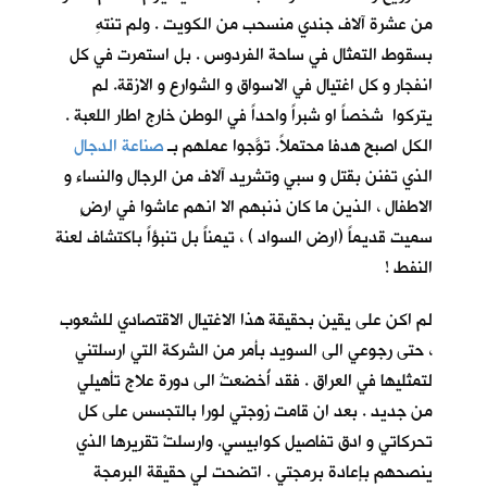
من عشرة آلاف جندي منسحب من الكويت . ولم تنتهِ
بسقوط التمثال في ساحة الفردوس . بل استمرت في كل
انفجار و كل اغتيال في الاسواق و الشوارع و الازقة. لم
يتركوا شخصاً او شبراً واحداً في الوطن خارج اطار اللعبة .
الكل اصبح هدفا محتملاً. توَّجوا عملهم بـ
صناعة الدجال
الذي تفنن بقتل و سبي وتشريد آلاف من الرجال والنساء و
الاطفال ، الذين ما كان ذنبهم الا انهم عاشوا في ارضٍ
سميت قديماً (ارض السواد ) ، تيمناً بل تنبؤاً باكتشاف لعنة
النفط !
لم اكن على يقين بحقيقة هذا الاغتيال الاقتصادي للشعوب
، حتى رجوعي الى السويد بأمر من الشركة التي ارسلتني
لتمثليها في العراق . فقد أُخضعتُ الى دورة علاج تأهيلي
من جديد . بعد ان قامت زوجتي لورا بالتجسس على كل
تحركاتي و ادق تفاصيل كوابيسي. وارسلتْ تقريرها الذي
ينصحهم بإعادة برمجتي . اتضحت لي حقيقة البرمجة