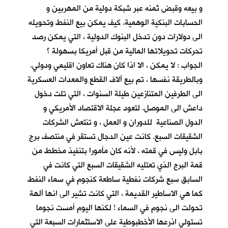
و بيعه وقبض ثمنه عبر شبكة دولية من المهربين و
الحسابات البنكية الوهمية. كيف يمكن بيع النفط وتحويله
الى دولارات دون تدخل البنوك الدولية ، التي يمكن رصد
تحركات تحويلاتها المالية من قبل أمريكا بسهولة ؟
الجواب : لا يمكن ، الا اذا كان هناك تعاون اقليمي ودولي.
وبالطريقة نفسها ، تم بيع آلاف القطع والمعدات العسكرية
الى الطرفين المتنازعين طيلة السنوات ، التي تلت دخول
داعش الى الموصل. لتعود عجلة الاقتصاد الأمريكي و
الدول الصناعية للدوران و العمل ، و تنتعش الشركات
الشقيقات السبع. كانت عين الدجال تستقر في منتصف برج
بابل وليس في قمته ، لأنه كان مأمورا بتنفيذ مخطط من
قمة البرج الذي تعتليه الشقيقات السبع التي كانت في
السابق سبع شركات نفطية ساطعة كنجوم في سماء النفط
كما هي الاساطير القديمة ، التي كانت تشير الى انها آلهة
تحولت الى نجوم في السماء ! لكنها اليوم أمست نجوما
تستولي اذرعها الأخطبوطية على الاستثمارات السبعة التي