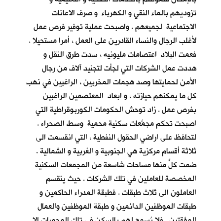
تزوديهم بالماء النقي و الكهرباء و صرف الاعانات
الاجتماعية لجميعهم . واصبحت عملية توفير فرص عمل
لأغلب الرجال والنساء القادرين على العمل ، أمرا مستحيلا .
فعمت البلاد اعتصامات مليونيه ، سدت طرق النقل و
هددت عمل الشركات التي لجأت لتجنيد آلاف من رجال
الأمن لحمايتها وصد هجمات المخربين ، الراغبين في نهب
كل ما يمكنهم حيازته ، و ابعاد المعتصمين الراغبين
بفرص عمل . زاد توحش الحكومات الكوربوقراطية التي
اصبحت تحكم مجمَّعات سكنية محمية وسط الصحراء .
لتحافظ على اراضي الحقول النفطية ، التي انقسمت الى
ثلاثة أقسام مركزية هي الجنوبية و الغربية و الشمالية .
ضمت كلٌّ منها مساحات شاسعة من المجمعات السكنية
المخصصة للعاملين في تلك الشركات . حيث ينقسم
العاملون الى ثلاث طبقات . فطبقة المدراء الحاكمين و
طبقات الموظفين الدائمين و طبقة الموظفين والعمال
المؤقتين . فلا يُسمح لهم بالسكن في تلك المحميات الا