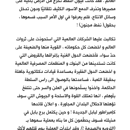
العالم . فقد كانت عيون النفط تخرج من الارض باكية على
مصيرها وتذرف الدمع الاسود الكثيف تلقائيّاً ودون تدخل
وسائل الانتاج. فلم يعرفوا في اول الأمر السبب فسموها ،
بحقول( نفط مجنون) !
تكالبت عليها الشركات العالمية التي استحوذت على ثروات
العالم و اخضعت كل حكوماته ، القوية منها والضعيفة على
حدٍّ سواء. فأخضعت الدول الغنية بإغراقها بالقروض التي
كانت تستدينها من البنوك و المنظمات المصرفية العالمية
و اخضعت الدول الفقيرة بمساعدة قيادات دكتاتورية جاهلة
بحقيقة اللعبة ، فساعدتها بالوصول الى راس السلطة
الحاكمة. واخذوا يسلِّحونها في العلن والسر حتى تنتفخ
بأوهام ، انها تمتلك القوة والاسلحة و الجيوش التي سوف
تؤهلها لاحتلال البلدان المجاورة ، و اعلان قائدها
كإمبراطور لبابل الجديدة ! و حين يكتمل برج بابل في
مخيلته فسوف يحطِّمون كل ما بناه بعملية سموها بـ
(الترويع والصدمة !). وقد ابتدأت العملية يوم قتلهم لأكثر