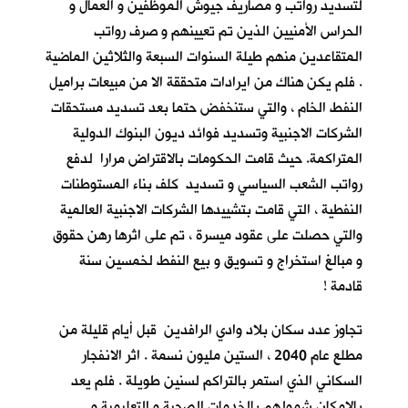
لتسديد رواتب و مصاريف جيوش الموظفين و العمال و
الحراس الأمنيين الذين تم تعيينهم و صرف رواتب
المتقاعدين منهم طيلة السنوات السبعة والثلاثين الماضية
. فلم يكن هناك من ايرادات متحققة الا من مبيعات براميل
النفط الخام ، والتي ستنخفض حتما بعد تسديد مستحقات
الشركات الاجنبية وتسديد فوائد ديون البنوك الدولية
المتراكمة. حيث قامت الحكومات بالاقتراض مرارا لدفع
رواتب الشعب السياسي و تسديد كلف بناء المستوطنات
النفطية ، التي قامت بتشييدها الشركات الاجنبية العالمية
والتي حصلت على عقود ميسرة ، تم على اثرها رهن حقوق
و مبالغ استخراج و تسويق و بيع النفط لخمسين سنة
قادمة !
تجاوز عدد سكان بلاد وادي الرافدين قبل أيام قليلة من
مطلع عام 2040 ، الستين مليون نسمة . اثر الانفجار
السكاني الذي استمر بالتراكم لسنين طويلة . فلم يعد
بالإمكان شمولهم بالخدمات الصحية و التعليمية و