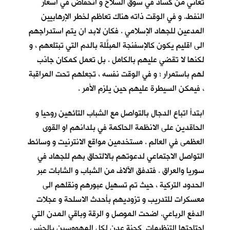
تعاني من كساد في سوق السلاح و انخفاض في اسعار
النفط. و في الوقت ذاته هناك تعاظم لخطر الإرهابيين
المدعين للجهاد الإسلامي . فكان لابد ان يتم استدراجهم
الى اقليم يكون كالإسفنجة المبلَّلة بالدم التي تبتلعهم ، و
لكنها لا تقضي عليهم بالكامل . بل تعمل كمكان جاذب
لهم باستمرار ؛ و في الوقت نفسه ، تجعلهم تحت المراقبة
، فيمكن السيطرة عليهم حين يلزم الأمر .
ابتدأ اتباع الدجال بالتواصل مع الشباب التائهين روحيا و
الحاقدين على الانظمة الحاكمة في بلدانهم او القوى
العظمى في العالم . مستخدمين مواقع الانترنيت و وسائط
التواصل الاجتماعي لدعوتهم بالالتحاق بهم للجهاد في
سوريا والعراق . فتدفق الآلاف من الشباب و الشابات عبر
الحدود التركية ، حيث تم تسهيل عبورهم ونقلهم الى
معسكرات للتدريب و تزوديهم بأحدث الاسلحة و عجلات
الدفع الرباعي. اضحت الموصل و الرقة وباقي المدن التي
اجتاحتها التنظيمات كجنة عدن لكل المهووسين بالجنس