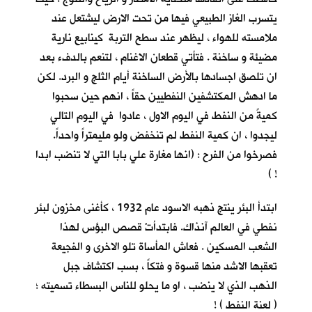
يتسرب الغاز الطبيعي فيها من تحت الارض ليشتعل عند
ملامسته للهواء ، ليظهر عند سطح التربة كينابيع نارية
مضيئة و ساخنة . فتأتي قطعان الاغنام ، لتنعم بالدفء بعد
ان تلصق اجسادها بالأرض الساخنة أيام الثلج و البرد. لكن
ما ادهش المكتشفين النفطيين حقاً ، انهم حين سحبوا
كميةً من النفط في اليوم الاول ، عادوا في اليوم التالي
ليجدوا ، ان كمية النفط لم تنخفض ولو مليمتراً واحداً.
فصرخوا من الفرح : (انها مغارة علي بابا التي لا تنضب ابدا
! )
ابتدأ البئر ينتج ذهبه الاسود عام 1932 ، كأغنى مخزون لبئر
نفطي في العالم آنذاك. فابتدأتْ قصص البؤس لهذا
الشعب المسكين . فعاش المأساة تلو الاخرى و الفجيعة
تعقبها الاشد منها قسوة و فتكاً ، بسب اكتشاف جبل
الذهب الذي لا ينضب ، او ما يحلو للناس البسطاء تسميته ؛
( لعنة النفط ) !