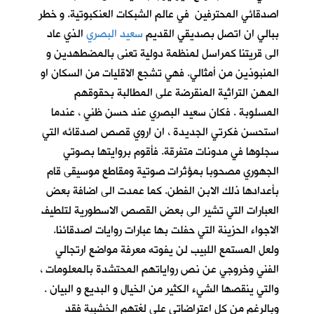
اصدقائي المحترفين في عالم الشبكات العنكبوتية. و خطر
ببالي ان اتصل بصديقي القديم
سعيد البصري
الذي عاد
الى قريتنا كمراسل لمنظمة دولية تعنى بالمضطهدين و
المنبوذين من أمثالي. فهي تشجع الاقليات من السكان او
المهن التراثية المنقرضة على المطالبة بحقوقهم
المسلوبة . فكان سعيد البصري عند حسن ظني ، عندما
استحسن فكرتي الجديدة ، ان اروي قصص اصدقائه التي
سجلوها في مدونات متفرقة. فأقوم بروايتها بصوتي
الجهوري مصحوبا بمؤثرات صوتية ومقاطع موسيقى قام
بأعدادها ذلك الابن الفطن. كما عمدت الى اضافة بعض
العبارات التي تشير الى بعض القصص الاسطورية لتلطيف
الاجواء الحزينة التي حفلت بها عبارات روايات اصدقائنا.
ولعل المستمع اللبيب لن يفوته معرفة مواضع ارتجالي
الفني وخروجي عن نص رواياتهم المحتشدة بالمعلومات ،
والتي ينقصها الشيء الكثير من الخيال و البديع و البيان .
وبالرغم من كل اعتراضاتي على لغتهم الخشبية فقد