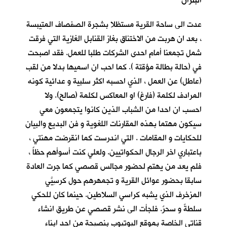
البتران
عدت الى ساحة القرية مستظلا بشجرة الصفصاف المتيبسة
، بعد ان هربت من الاختناق بغاز القنابل الغازية التي فرقت
شمل تجمعنا أمام احدى الشركات طلبا للعمل. فقد اصبحت
في (حالة بطالة مؤقتة ). كما احب ان اسميها بدلا من لقب
(عاطل) عن العمل ، الذي احسبه اكثر سلبية و عدائية كونه
المرادف لكلمة (فارغ) او المعاكس لكلمة (صالح). ولا
احسب ان احدا من الشباب الذين كانوا يتجمعون معي
سيكون مهتما بهذه المقارنات اللغوية و فن البديع والبيان
للحكايات و المقامات . التي اندرست كما انقرضت مهنتي ،
باعتباري اخر الرجال الحكواتيين. ولعلي كنت أسوأهم حظاً ،
فلم يعد من يهتم لحضور مجالس قصصي كما جرت العادة
سابقا بحضور عوائل القرية و تجمهرهم حول كرسِيّيَ
المزخرف الذي يشبه كراسي السلاطين. حينما كان للحكي
سلطةٌ و سحرٌ. فلجأت الى نشر قصصي عن طريق انشاء
قناتي الخاصة بموقع اليوتيوب بنصيحة من احد ابناء