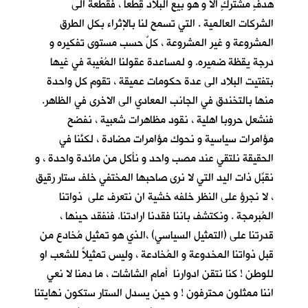
هدفٍ مشتركٍ الا و هو بيع البلاد قِطَعاً ، فقطعة الى
الشركات العالمية . التي تسمح لنا بالإثراء بكل الطرق
المشروعة و غير المشروعة ، كلٌ حسب مستوى تفكيره و
درجة يقظة ضميره. و لمساعدة عقولنا المُغيبة في غيها
بتفتيت البلاد الى عدة حكومات عميقة ، تقوم كل واحدة
منها بالتخندق في الجانب المعادي الى الاخرى في الظاهر.
فنشعل حروبا اهلية ، نقود مظاهرات شعبية ، نفضح
مؤامرات سياسية و نحوك مؤامرات مضادة ، لكنَّنا في
الحقيقة نلتقي عند مصب واحد و نأكل من مائدة واحدة ، و
نقبِّل ذات اليد التي لا نرى صاحبها المختفي خلف ستار رقيق
، لا نجرؤ على النظر خلفه خشية ان نتعرف على ذواتنا
المُبرمجة . ونكتشف باننا فقدنا ارادتنا. فنفقد حينها ،
قدرتنا على (التمثيل السياسي) ،الذي هو تمثيل مُخادع من
قبل ذواتنا المخدوعة و المُخادعة ، وليس تمثيلاً للشعب او
للوطن ! كنا نتقن ادوارنا أمام الشاشات ، ما دمنا لا نعي
اننا ممثلون محترفون ! و حين يسدل الستار ستكون نهايتنا