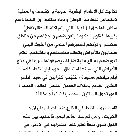
تكالبت كل الاطماع البشرية الدولية و الإقليمية و المحلية
لامتصاص نفط هذا الوطن و دماء سكانه. اول الضحايا هم
سكان المناطق الزراعية ، التي يتم اكتشاف حقلٍ نفطيٍّ
بقربها. فتقوم الحكومة بتعويضهم و اجلائهم من مناطق
سكنهم او تركهم لمصيرهم الحتمي من التلوث البيئي
فيصابون بالأمراض وتهلك محاصيلهم و ماشيتهم. فيتم
تعويضهم بمبالغ مالية ضئيلة ، يصرفونها سريعا في علاج
الأمراض التي سببتها استنشاق سموم آبار النفط. فأمست
أيام حياتهم معدودة ، ليُذبَحوا كقرابين في معبد الطمع
البشري القديم بامتلاك المعدن النفيس الخالد ؛ الذهب ؛
الذي تحول الى تنين اسود ، ينفث ناراً و دخاناً !
قامت حروب النفط في الخليج ضد الجيران ؛ ايران و
الكويت ؛ و من ثم ضد العالم اجمع. فالحدود بين هذه
الدول تحوي نفطاً تعتبر كلف استخراجه هي الادنى في