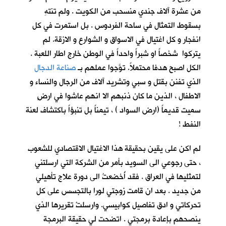
من عشرة آلاف جندي منسحب من الكويت . ولم تنتهِ
بسقوط التمثال في ساحة الفردوس . بل استمرت في كل
انفجار و كل اغتيال في الاسواق و الشوارع و الازقة. لم
يتركوا شخصاً او شبراً واحداً في الوطن خارج اطار اللعبة .
الكل اصبح هدفا محتملاً. توَّجوا عملهم بـ
صناعة الدجال
الذي تفنن بقتل و سبي وتشريد آلاف من الرجال والنساء و
الاطفال ، الذين ما كان ذنبهم الا انهم عاشوا في ارضٍ
سميت قديماً (ارض السواد ) ، تيمناً بل تنبؤاً باكتشاف لعنة
النفط !
لم اكن على يقين بحقيقة هذا الاغتيال الاقتصادي للشعوب
، حتى رجوعي الى السويد بأمر من الشركة التي ارسلتني
لتمثليها في العراق . فقد أُخضعتُ الى دورة علاج تأهيلي
من جديد . بعد ان قامت زوجتي لورا بالتجسس على كل
تحركاتي و ادق تفاصيل كوابيسي. وارسلتْ تقريرها الذي
ينصحهم بإعادة برمجتي . اتضحت لي حقيقة البرمجة