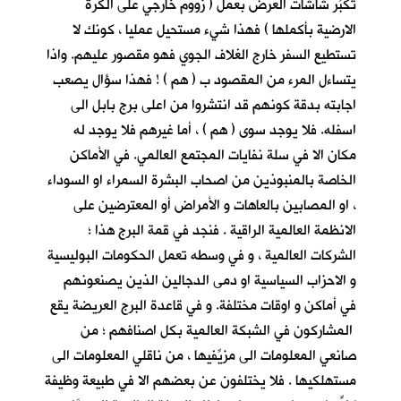
تكبِّر شاشات العرض بعمل ( زووم خارجي على الكرة
الارضية بأكملها ) فهذا شيء مستحيل عمليا ، كونك لا
تستطيع السفر خارج الغلاف الجوي فهو مقصور عليهم. واذا
يتساءل المرء من المقصود ب ( هم ) ! فهذا سؤال يصعب
اجابته بدقة كونهم قد انتشروا من اعلى برج بابل الى
اسفله. فلا يوجد سوى ( هم ) ، أما غيرهم فلا يوجد له
مكان الا في سلة نفايات المجتمع العالمي. في الأماكن
الخاصة بالمنبوذين من اصحاب البشرة السمراء او السوداء
، او المصابين بالعاهات و الأمراض أو المعترضين على
الانظمة العالمية الراقية . فنجد في قمة البرج هذا ؛
الشركات العالمية ، و في وسطه تعمل الحكومات البوليسية
و الاحزاب السياسية او دمى الدجالين الذين يصنعونهم
في أماكن و اوقات مختلفة. و في قاعدة البرج العريضة يقع
المشاركون في الشبكة العالمية بكل اصنافهم ؛ من
صانعي المعلومات الى مزيِّفيها ، من ناقلي المعلومات الى
مستهلكيها . فلا يختلفون عن بعضهم الا في طبيعة وظيفة