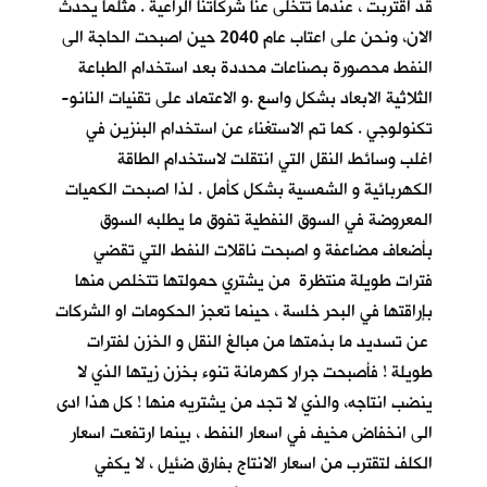
قد اقتربت ، عندما تتخلى عنا شركاتنا الراعية . مثلما يحدث
الان، ونحن على اعتاب عام 2040 حين اصبحت الحاجة الى
النفط محصورة بصناعات محددة بعد استخدام الطباعة
الثلاثية الابعاد بشكل واسع .و الاعتماد على تقنيات النانو-
تكنولوجي . كما تم الاستغناء عن استخدام البنزين في
اغلب وسائط النقل التي انتقلت لاستخدام الطاقة
الكهربائية و الشمسية بشكل كأمل . لذا اصبحت الكميات
المعروضة في السوق النفطية تفوق ما يطلبه السوق
بأضعاف مضاعفة و اصبحت ناقلات النفط التي تقضي
فترات طويلة منتظرة من يشتري حمولتها تتخلص منها
بإراقتها في البحر خلسة ، حينما تعجز الحكومات او الشركات
عن تسديد ما بذمتها من مبالغ النقل و الخزن لفترات
طويلة ! فأصبحت جرار كهرمانة تنوء بخزن زيتها الذي لا
ينضب انتاجه، والذي لا تجد من يشتريه منها ! كل هذا ادى
الى انخفاض مخيف في اسعار النفط ، بينما ارتفعت اسعار
الكلف لتقترب من اسعار الانتاج بفارق ضئيل ، لا يكفي