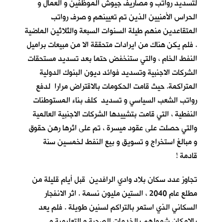
لتسديد رواتب و مصاريف جيوش الموظفين و العمال و
الحراس الأمنيين الذين تم تعيينهم و صرف رواتب
المتقاعدين منهم طيلة السنوات السبعة والثلاثين الماضية
. فلم يكن هناك من ايرادات متحققة الا من مبيعات براميل
النفط الخام ، والتي ستنخفض حتما بعد تسديد مستحقات
الشركات الاجنبية وتسديد فوائد ديون البنوك الدولية
المتراكمة. حيث قامت الحكومات بالاقتراض مرارا لدفع
رواتب الشعب السياسي و تسديد كلف بناء المستوطنات
النفطية ، التي قامت بتشييدها الشركات الاجنبية العالمية
والتي حصلت على عقود ميسرة ، تم على اثرها رهن حقوق
و مبالغ استخراج و تسويق و بيع النفط لخمسين سنة
قادمة !
تجاوز عدد سكان بلاد وادي الرافدين قبل أيام قليلة من
مطلع عام 2040 ، الستين مليون نسمة . اثر الانفجار
السكاني الذي استمر بالتراكم لسنين طويلة . فلم يعد
بالإمكان شمولهم بالخدمات الصحية و التعليمية و