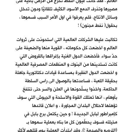
العالم . فقد كانت عيون النفط تخرج من الارض باكية على
مصيرها وتذرف الدمع الاسود الكثيف تلقائيّاً ودون تدخل
وسائل الانتاج. فلم يعرفوا في اول الأمر السبب فسموها ،
بحقول( نفط مجنون) !
تكالبت عليها الشركات العالمية التي استحوذت على ثروات
العالم و اخضعت كل حكوماته ، القوية منها والضعيفة على
حدٍّ سواء. فأخضعت الدول الغنية بإغراقها بالقروض التي
كانت تستدينها من البنوك و المنظمات المصرفية العالمية
و اخضعت الدول الفقيرة بمساعدة قيادات دكتاتورية جاهلة
بحقيقة اللعبة ، فساعدتها بالوصول الى راس السلطة
الحاكمة. واخذوا يسلِّحونها في العلن والسر حتى تنتفخ
بأوهام ، انها تمتلك القوة والاسلحة و الجيوش التي سوف
تؤهلها لاحتلال البلدان المجاورة ، و اعلان قائدها
كإمبراطور لبابل الجديدة ! و حين يكتمل برج بابل في
مخيلته فسوف يحطِّمون كل ما بناه بعملية سموها بـ
(الترويع والصدمة !). وقد ابتدأت العملية يوم قتلهم لأكثر