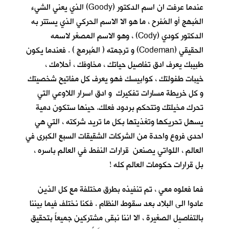
عندما عرفت ان اسم الدكتور (Goody) الذي يعني الشيء
المُبهج أو المُفرح ، ما هو الا الاسم الحركي الذي يستتر به
الدكتور كودي (Cody) ، وهو الاسم المصغر لاسمه
الحقيقي (Codeman) و ترجمته ( المُبرمج ) . فعندما يكون
طبيبك يعرف ادق تفاصيل حياتك ، مخاوفك ، أحلامك ،
خيبات طفولتك ، كوابيسك فهو يعرف كل مفاتيح شخصيتك
و كل خريطة مسارات تفكيرك و ادق اسرار اللاوعي التي
تحرك مخيلتك وتتحكم بردود فعلك. حينها ستكون دمية
يسهل تحريكها وتغذيتها بكل ما تريد شركته ، التي هي
احدى فروع واحدة من الشركات الشقيقات السبع الكبرى في
العالم ، اللواتي يصنعن قرارات النفط في العالم باسره ،
بل قرارات حكومات العالم كله !
فما فعلوه معي ، تم تنفيذه بطرق مختلفة مع كل الذين
عادوا الى البلاد بعد سقوط النظام . فكنا نختلف فيما بيننا
بالتفاصيل الصغيرة ، الا اننا نبقى مشتركين جميعاً بتحقيق