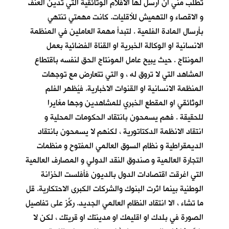
تطلب مني ان ارسل لها الأفلام الوثائقية التي تدين العنف
و الاقصاء و التهميش للأقليات. كانت مهمتي تنتهي
بأرسال المادة الفلمية . لتبدأ مهمة العاملين في المنظمة
الانسانية او الوكالة الخبرية او القناة الفضائية بعمل
المونتاج . حيث يبيح عامل المونتاج الحق لنفسه باقتطاع
المشاهد التي لا تروق له ، و التي تتعارض مع توجهات
المنظمة الانسانية او القنوات الاخبارية. فيُظهر الفلم
الوثائقي او المقطع الخبري للمشاهدين وجها مغايرا
للحقيقة . فهم يسمحون بانتقاد الحكومات المحلية و
انتقاد الانظمة الدكتاتورية ، لكنهم لا يسمحون بانتقاد
الديمقراطية و نظام السوق العالمي المفتوح و منظمات
التجارة العالمية و صندوق النقد الدولي و المصارف العالمية
التي اغرقت اقتصادات الدول بالديون فأفلست الخزانة
الوطنية بينما اثرت البنوك والشركات الكبرى الاحتكارية. قل
ما تشاء ، الا انتقاد النظام العالمي الجديد. ركِّز على تفاصيل
الصورة في بلدك او اقليمك او مدينتك او قريتك ، لكن لا