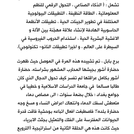
تشمل : ( الذكاء الصناعي ، التحول الرقمي للنظم
المعلوماتية ، الطاقة النظيفة ، التطبيقات البيولوجية
المختلفة في تطوير الجينات الحية ، تطبيقات الأنظمة
الحاسوبية الهادفة لإنشاء علاقة مهجَّنة بين الآلة و
الاغشية البشرية الحية ، استخدام الحروب الفيروسية في
السيطرة على العالم ، و اخيرا تطبيقات النانو- تكنولوجي).
برج بابل ، تم تشييده هذه المرة في الموصل حيث ظهرت
حضارة أشور بجيشها المحارب المشهور بشراسته. حضارة
أشور بكامل عراقتها لم تفسر كيف تحول الدجال الذي كان
طالبا مسالما في جامعة الدراسات الاسلامية و خطيبا في
جوامع بغداد ؛ خلال بضعة سنوات ؛ الى مصاص دماء
متعطش لسفك الدماء وانتهاك اعراض النساء و مسخ وجه
حضارة بلده؟! فاصطبغت افعال اتباعه بوحشية فاقت قدرة
الحيوانات المفترسة على الفتك والتمثيل بجثث الابرياء.
حيث كانت هذه هي الحلقة الثانية من استراتيجية (الترويع