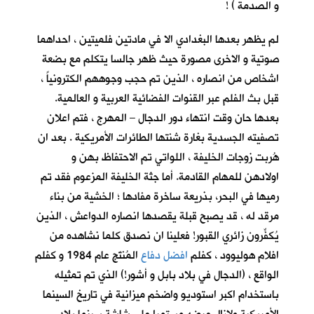
و الصدمة ) !
لم يظهر بعدها البغدادي الا في مادتين فلميتين ، احداهما
صوتية و الاخرى مصورة حيث ظهر جالسا يتكلم مع بضعة
اشخاص من انصاره ، الذين تم حجب وجوههم الكترونياً ،
قبل بث الفلم عبر القنوات الفضائية العربية و العالمية.
بعدها حان وقت انتهاء دور الدجال – المهرج ، فتم اعلان
تصفيته الجسدية بغارة شنتها الطائرات الأمريكية . بعد ان
هُربت زوجات الخليفة ، اللواتي تم الاحتفاظ بهن و
اولادهن للمهام القادمة. أما جثة الخليفة المزعوم فقد تم
رميها في البحر، بذريعة ساخرة مفادها ؛ الخشية من بناء
مرقد له ، قد يصبح قبلة يقصدها انصاره الدواعش ، الذين
يُكفِّرون زائري القبور! فعلينا ان نصدق كلما نشاهده من
افلام هوليوود ، كفلم
افضل دفاع
المُنتَج عام 1984 و كفلم
الواقع ، (الدجال في بلاد بابل و أشور!) الذي تم تمثيله
باستخدام اكبر استوديو واضخم ميزانية في تاريخ السينما