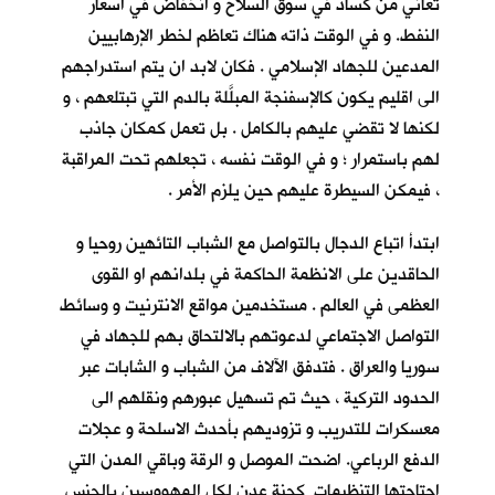
تعاني من كساد في سوق السلاح و انخفاض في اسعار
النفط. و في الوقت ذاته هناك تعاظم لخطر الإرهابيين
المدعين للجهاد الإسلامي . فكان لابد ان يتم استدراجهم
الى اقليم يكون كالإسفنجة المبلَّلة بالدم التي تبتلعهم ، و
لكنها لا تقضي عليهم بالكامل . بل تعمل كمكان جاذب
لهم باستمرار ؛ و في الوقت نفسه ، تجعلهم تحت المراقبة
، فيمكن السيطرة عليهم حين يلزم الأمر .
ابتدأ اتباع الدجال بالتواصل مع الشباب التائهين روحيا و
الحاقدين على الانظمة الحاكمة في بلدانهم او القوى
العظمى في العالم . مستخدمين مواقع الانترنيت و وسائط
التواصل الاجتماعي لدعوتهم بالالتحاق بهم للجهاد في
سوريا والعراق . فتدفق الآلاف من الشباب و الشابات عبر
الحدود التركية ، حيث تم تسهيل عبورهم ونقلهم الى
معسكرات للتدريب و تزوديهم بأحدث الاسلحة و عجلات
الدفع الرباعي. اضحت الموصل و الرقة وباقي المدن التي
اجتاحتها التنظيمات كجنة عدن لكل المهووسين بالجنس