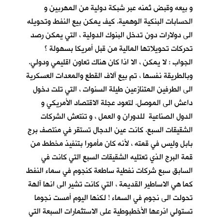
و بيعه وقبض ثمنه عبر شبكة دولية من المهربين و
الحسابات البنكية الوهمية. كيف يمكن بيع النفط وتحويله
الى دولارات دون تدخل البنوك الدولية ، التي يمكن رصد
تحركات تحويلاتها المالية من قبل أمريكا بسهولة ؟
الجواب : لا يمكن ، الا اذا كان هناك تعاون اقليمي ودولي.
وبالطريقة نفسها ، تم بيع آلاف القطع والمعدات العسكرية
الى الطرفين المتنازعين طيلة السنوات ، التي تلت دخول
داعش الى الموصل. لتعود عجلة الاقتصاد الأمريكي و
الدول الصناعية للدوران و العمل ، و تنتعش الشركات
الشقيقات السبع. كانت عين الدجال تستقر في منتصف برج
بابل وليس في قمته ، لأنه كان مأمورا بتنفيذ مخطط من
قمة البرج الذي تعتليه الشقيقات السبع التي كانت في
السابق سبع شركات نفطية ساطعة كنجوم في سماء النفط
كما هي الاساطير القديمة ، التي كانت تشير الى انها آلهة
تحولت الى نجوم في السماء ! لكنها اليوم أمست نجوما
تستولي اذرعها الأخطبوطية على الاستثمارات السبعة التي