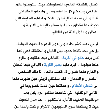
اتصال بالشبكة العالمية للمعلومات. حيث استوطنوا عالم
افتراضي يمنحهم كل ما افتقدوه في واقعهم العشوائي.
فتنقَّلوا في مدنه الخالية من التلوث و انهاره النظيفة التي
تحيط بها مناطق خضراء و سماء خالية من الاتربة و
الدخان و حقول أمنة من الالغام.
قريتي تمتد كشريط طولي موازٍ للنهر و للحدود الدولية ،
بل هي بحد ذاتها حدود بين الخيال و الحقيقة. فهي كما
كان يردد
حكواتي القرية
: (الداخل فيها مفقود والخارج
منها مولود!) ، فيرد عليه
بصير القرية
: (الباقي فيها ندمان
و الخارج منها خسران !). فكنت دائما ، انا ذلك الشخص
(الخسران و الندمان). فقد سكنتني قريتي حين هاجرت منها
الى
شاطئ الأحلام
. و خذلتها حين عُدتُ لتصويرها في
افلامي الوثائقية التي شاهدها ساكنوا برج بابل بعد
مونتاجها المخيب للآمال. فاستنتجوا ، انها مدن للموت
حيث لا يسكنها سوى المنبوذين الاشرار. و كنت واحدا من