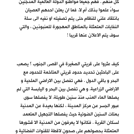
كلٍّ منهم . فهم جميعا مواطنو الدولة العالمية المدجَّنين
سواءً علموا بذلك أم لا. فما ان يعلن احدهم العصيان
بانتقاد علني للنظام حتى يتم تصفيته او نفيه الى سلة
النفايات المتمثلة بالمناطق المهجورة للمنبوذين ، والتي
سوف يتم الاعلان عنها قريبا !
كيف عثروا على قريتي الصغيرة في اقصى الجنوب ؟ يصعب
على الباحثين تحديد حدود قريتي المتاخمة للحدود مع
البحر و باقي الدول . فهي تفصل بين الاراضي الملحية و
الاراضي الزراعية. و هي تفصل بين البحر و اليابسة التي لم
يصلها الماء العذب منذ سنين طويلة. لا يفصلها سوى
عبور الجسر عن مركز المدينة ، لكنها بعيدة عن المدنية
بمئات السنين الضوئية حيث يفصلها التجهيل المتعمد
لسكان القرية . فكانوا لا يعرفون من المدنية الا قشورها
المتمثلة بحصولهم على صحون لاقطة للقنوات الفضائية و