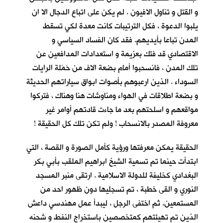
و القتل و تناول الافيون . لم يكن على اتباع الدجال الا ان
يلبوا الدعوة ، فكل الترتيبات كانت معدة لكي تسقط
المدن تباعا بأيديهم. فقد كان الفساد السياسي و
الاقتصادي قد فتك بعزيمة و استعدادات المدافعين عن
تلك المدن ، فانسحبوا أمام بضعة الاف من حَمَلة الرايات
السوداء . الذين ارعبوهم بأصوات ابواق سياراتهم الحديثة
و بضعة اطلاقات في الهواء ومناوشات هنا وهناك ، فتركوا
مواقعهم و اسلحتهم بعد ما جاءت قادتهم أوامر غير
معروفة المصدر بالانسحاب ! ولم تكن تلك كل الحقيقة !
الحقيقة يمكن معرفتها ورؤية كأمل الصورة و القصة ، التي
ابتدأت حينما تم تسمية الشيخ ابراهيم الملقب بأبي بكر
البغدادي كخليفة للدولة الاسلامية . ارتقى منبر المسجد
النوري و القى خطبة ، تم تسجليها دون ظهور احد من
المستمعين. ثم اختفى الرجل ، ليبدأ عمل مهندسي داعش
الذين تم تهيئتهم كمتخصصين باستخراج النفط و شحنه