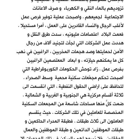
تزوديهم بالماء النقي و الكهرباء و صرف الاعانات
الاجتماعية لجميعهم . واصبحت عملية توفير فرص عمل
لأغلب الرجال والنساء القادرين على العمل ، أمرا مستحيلا .
فعمت البلاد اعتصامات مليونيه ، سدت طرق النقل و
هددت عمل الشركات التي لجأت لتجنيد آلاف من رجال
الأمن لحمايتها وصد هجمات المخربين ، الراغبين في نهب
كل ما يمكنهم حيازته ، و ابعاد المعتصمين الراغبين
بفرص عمل . زاد توحش الحكومات الكوربوقراطية التي
اصبحت تحكم مجمَّعات سكنية محمية وسط الصحراء .
لتحافظ على اراضي الحقول النفطية ، التي انقسمت الى
ثلاثة أقسام مركزية هي الجنوبية و الغربية و الشمالية .
ضمت كلٌّ منها مساحات شاسعة من المجمعات السكنية
المخصصة للعاملين في تلك الشركات . حيث ينقسم
العاملون الى ثلاث طبقات . فطبقة المدراء الحاكمين و
طبقات الموظفين الدائمين و طبقة الموظفين والعمال
المؤقتين . فلا يُسمح لهم بالسكن في تلك المحميات الا