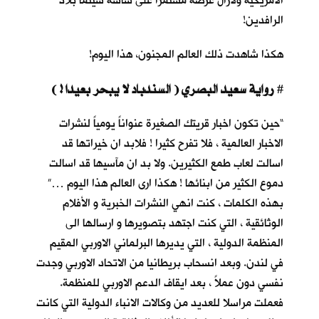
الأمريكية ولازال عرضه مستمرا على شاشة سينما بلاد
الرافدين!
هكذا شاهدت ذلك العالم المجنون، هذا اليوم!
رواية سعيد البصري ( السندباد لا يبحر بعيدا ! )
#
“حين تكون اخبار قريتك الصغيرة عنواناً يومياً لنشرات
الاخبار العالمية ، فلا تفرح كثيرا ! فلابد ان خيراتها قد
اسالت لعاب طمع الكثيرين. ولا بد ان مآسيها قد اسالت
دموع الكثير من ابنائها ! هكذا ارى العالم هذا اليوم …”
بهذه الكلمات ، كنت انهي النشرات الخبرية و الأفلام
الوثائقية ، التي كنت اجتهد بتصويرها و ارسالها الى
المنظمة الدولية ، التي يديرها البرلماني الاوربي المقيم
في لندن. وبعد انسحاب بريطانيا من الاتحاد الاوربي وجدت
نفسي دون عملاً ، بعد ايقاف الدعم الاوربي للمنظمة.
فعملت مراسلا للعديد من وكالات الانباء الدولية التي كانت