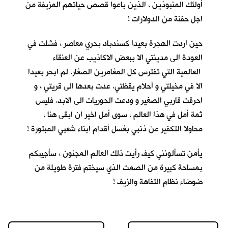
أولئك المنبوذين ، الذين باعوا قصص حياتهم المزيفة من
اجل حفنة من الدولارات !
حين اردت الهجرة بعيدا كسندباد بحري معاصر ، فشلت في
العودة الى مدينتي الا ببعض الاكاذيب عن العنقاء
العالمية التي تفترس كل المغامرين الصغار. لم ابحر بعيدا
الا في مخيلتي و أحلام يقظتي. عدت بعدها الى قريتي ، و
احرقت قاربي الصغير و ودعت الحوريات الى الابد. فليس
ثمة أمل في هذا العالم ، سوى أمل اخير ان ابقى هنا ،
محاولا التكفير عن ذنبي بغسل أقدام ابناء شعبي المبتورة !
يأمن تسألونني كيف رأيت ذلك العالم المجنون ، سأجيبكم
بمساحة كبيرة من الصمت الذي سيختم فترة طويلة من
ضوضاء نظام التفاهة والزيف !