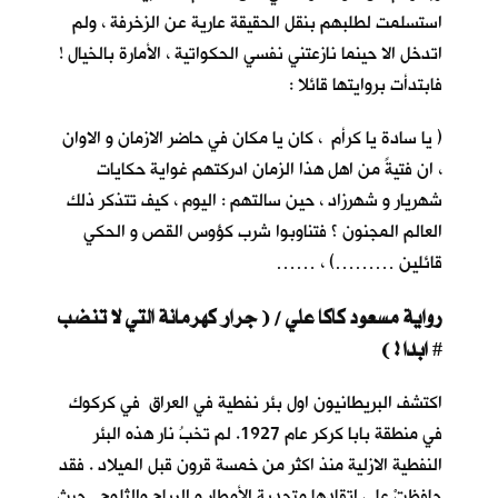
استسلمت لطلبهم بنقل الحقيقة عارية عن الزخرفة ، ولم
اتدخل الا حينما نازعتني نفسي الحكواتية ، الأمارة بالخيال !
فابتدأت بروايتها قائلا :
( يا سادة يا كرأم ، كان يا مكان في حاضر الازمان و الاوان
، ان فتيةً من اهل هذا الزمان ادركتهم غواية حكايات
شهريار و شهرزاد ، حين سالتهم : اليوم ، كيف تتذكر ذلك
العالم المجنون ؟ فتناوبوا شرب كؤوس القص و الحكي
قائلين ………) ، ……
رواية مسعود كاكا علي / ( جرار كهرمانة التي لا تنضب
ابدا ! )
#
اكتشف البريطانيون اول بئر نفطية في العراق في كركوك
في منطقة بابا كركر عام 1927. لم تخبُ نار هذه البئر
النفطية الازلية منذ اكثر من خمسة قرون قبل الميلاد . فقد
حافظتْ على اتقادها متحدية الأمطار و الرياح والثلوج . حيث