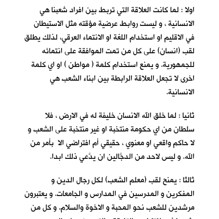
اولا : لما كانت العلاقة التي تربط بين افراد شعبنا هي
الانسانية ، و ليست روابط عرضية مؤقته مثل الاستيطان
في الاقليم او استخدام اللغة او الانتماء العرقي، لذلك يطلق
لقب (انسان) على كل من تمت الموافقة على انتمائه
للجمهورية. و يمنع استخدام كلمة ( مواطن ) او اي كلمة
اخرى لا تجعل العلاقة الرابطة بين ابناء الشعب هي
الانسانية.
ثانيا : لما خلق الله الانسان خليفة له في الارض ، فلا
سلطان من اي حكومة منتخبة او غير منتخبة على الشعب و
لا حاكم واقعي او معنوي ، حقيقي أم افتراضي الا بأمر من
الله. و ليس لاحد من الدجَّالين ان يدَّعي ذلك ابدا.
ثالثا : يمنح لقب (معلم الشعب) لكل رجال الدين و
المفكرين و المدرسين في المدارس و الجامعات. و يعتبرون
مرشدين للشعب نحو المحبة و الاخوة والسلام. و كل من