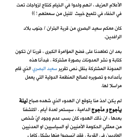
الأعلام المزيف ، انهم ولدوا في الخيام كنتاج لزواجات تمت
في الخفاء في تلميحٍ خبيث للنيل من سمعتهم ! ))
كان معكم سعيد البصري من قرية البتران / جنوب بلاد
الرافدين.
بعد ان تعاهدنا على فضح المؤامرة الكبرى ، قررنا ان تكون
كتابة و نشر المدونات بصورة مشتركة . فبدأنا هذه
المدونة المشتركة بنقل نص تقرير
سعيد البصري
الذي قام
بأعداده و تصويره لصالح المنظمة الدولية التي يعمل
مراسلا لها.
ليلة
لم يكن احدٌ منا يتوقع ان الهدوء الذي شهده صباح
يأجوج و مأجوج
الدامية ، سيستمر لعدة أيام . اكتشفنا
بعدها ، ان ذلك الهدوء كان بسب عدم وجود ايَّ شخصٍ
من ممثلي الحكومة الأمنيين أو السياسيين او المدنيين
العاديين في القرية . فقد انسحبوا منها بشكل كامل.