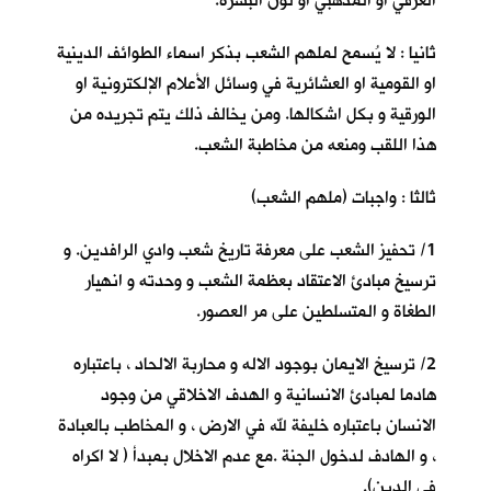
العرقي او المذهبي او لون البشرة.
ثانيا : لا يُسمح لملهم الشعب بذكر اسماء الطوائف الدينية
او القومية او العشائرية في وسائل الأعلام الإلكترونية او
الورقية و بكل اشكالها. ومن يخالف ذلك يتم تجريده من
هذا اللقب ومنعه من مخاطبة الشعب.
ثالثا : واجبات (ملهم الشعب)
1/ تحفيز الشعب على معرفة تاريخ شعب وادي الرافدين. و
ترسيخ مبادئ الاعتقاد بعظمة الشعب و وحدته و انهيار
الطغاة و المتسلطين على مر العصور.
2/ ترسيخ الايمان بوجود الاله و محاربة الالحاد ، باعتباره
هادما لمبادئ الانسانية و الهدف الاخلاقي من وجود
الانسان باعتباره خليفة لله في الارض ، و المخاطب بالعبادة
، و الهادف لدخول الجنة .مع عدم الاخلال بمبدأ ( لا اكراه
في الدين).