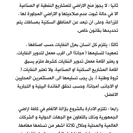
ثانيا : لا يجوز منح الاراضي للمشاريع النفطية او الصناعية
الا في حالة ثبوت عدم صلاحيتها و الاراضي المجاورة لها ،
للزراعة. وعلى ان تبعد عن المناطق السكنية بمسافات يتم
تحديدها بقانون خاص.
ثالثا : يلتزم كل انسان بعزل النفايات حسب اصنافها ،
تمهيدا لتسليمها ( مجانا) الى اقرب معمل لتدوير النفايات.
و يعتبر اقامة معمل تدوير النفايات كشرط ملزم يسبق
اقامة المشاريع السكنية او الصناعية. ولا تعتبر النفايات (
ثروة وطنية ). بل يجب تسليمها الى المستثمرين المحليين
او الاجانب (مجانا). وحسب تحقق الفائدة البيئية و التجارية
الافضل.
رابعا : تلتزم الادارة بالشروع بإزالة الالغام في كافة اراضي
الجمهورية وذلك بالتعاون مع الجهات الدولية و الشركات
العالمية والمحلية وخلال ثلاثة اشهر من تسلمها مهامها.