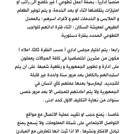
منصباً إداريا ، بصفة (عمل تطوعي ) غير خاضع الى راتب او
امتيازات يتقاضاها اثناء او بعد الخدمة. و يتم توفير الطعام
و الملابس و الخدمات لهم و لأفراد اسرهم ؛ بالمعدل
الطبيعي لمعيشة السكان ؛ اثناء فترة ادائهم للواجب
التطوعي المحدد بفترة دستورية.
رابعا : يتم اختيار مجلس اداري ( حسب الفقرة ثالثا، اعلاه )
مكون من عشرين اختصاصيا في كافة المجالات يعملون
على ادارة و تطوير الجمهورية و رفاهية شعبها. على ان يتم
استبدالهم بالكامل بعد مرور سنة واحدة غير قابلة
للتجديد. ليمارسوا بعدها عملهم كأي انسان في
الجمهورية ولا يتم اعادتهم للمجلس الا بعد مرور خمس
سنوات من نهاية التكليف الاول كحد ادنى .
خامسا : يُمنع حجب او تقييد عملية الاتصال مع مواقع
التواصل الاجتماعي على شبكة المعلومات. ولا يُسمح بمنع
تبادل الافكار ونشرها ، الا اذا ثَبَتَ انها تتعارض مع المبادئ