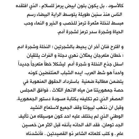
كالأسود . بل يكون بلون ابيض يرمز للسلام ، الذي افتقده
الناس منذ سنين طويلة يتوسط الراية البيضاء رسم
مبسط لنخلة مثمرة ترمز للخصب و الخير و النماء وحب
الحياة وشجرة سدر ترمز لشجرة آدم.
و اقترح فنان آخر ان يحيط بالشجرتين ؛ النخلة وشجرة ادم
؛ خطان متعرجان يمثلان نهري دجلة و الفرات يلتقيان
اسفل جذع النخلة و شجرة أدم ليشكلا خطاً متعرجاً جديداً
واحداً هو شط العرب. ايده الشباب المنتفضين كونه
يتضمن مطالبة ضمنية باسترداد الحقوق المنهوبة في
حصة جمهوريتنا من مياه الانهار الثلاث . فوافق المجلس
المصغر الذي تم تكليفه بكتابة مسودة دستور الجمهورية.
وقبل ان نذهب لبيوتنا وقف الجميع لاستماع النشيد
الوطني الذي لم يختلف عليه احد كون موسيقاه من تأليف
الجد تومان. فقد الف الحانه بأنفه قبل اكثر من خمسين
عام ٍ. و كتب كلماته الشاعر ذو القصيدتين . فأنشدناه