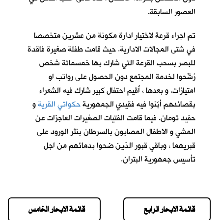
العصور السابقة.
تم اجراء قرعة لاختيار ادارة مكونة من عشرين متخصصا
في شتى المجالات الادارية. حيث قامت طفلة صغيرة فاقدة
للبصر بسحب القرعة التي شارك بها خمسمائة شخص
رُشِّحوا لخدمة المجتمع دون الحصول على رواتب او
امتيازات. و بعدها ، أُقيم احتفال كبير شارك فيه الشعراء
بقصائدهم أبّنوا فيه فقيدي الجمهورية
حكواتي القرية
و
حفيد تومان
. فيما قامت الفتيات الصغيرات العاجزات عن
المشي و الاطفال المصابون بالسرطان بنثر الورود على
قبريهما ، وباقي قبور الذين ضحوا بدمائهم من اجل
تأسيس جمهورية البتران.
قائمة الابحار الرابع
قائمة الابحار الخامس