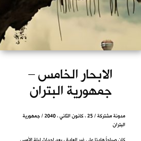
الابحار الخامس –
جمهورية البتران
مدونة مشتركة / 25 ، كانون الثاني ، 2040 / جمهورية
البتران
كان صباحاً هادئا على غير العادة ، بعد احداث ليلة الأمس