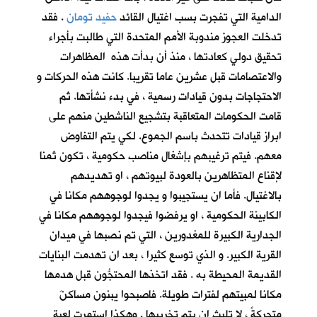
الدامية التي تفجرت بسب اغتيال القائد
حفيد تومان
. فقد
تدخلت العجوز مندوبة الأمم المتحدة التي طالبت بأجراء
تحقيق دولي كعادتها ، منذ أن بدأت هذه المظاهرات
والاعتصامات قبل عشرين عاما تقريبا. كانت هذه الحركات و
الاحتجاجات بدون قيادات رسمية ، في بدء نشأتها. ثم
قامت الحكومات المتعاقبة بتشجيع الناشطين منهم على
ابراز قيادات تتحدث باسم الجموع. لكي يتم التفاوض
معهم. فيتم ترغيبهم بإشغال مناصب حكومية ، تكون ثمنا
لإقناع المتظاهرين بالعودة لبيوتهم ، او تهديدهم
بالاغتيال. فأما ان يستجيبوا و يجدوا لوجوههم مكانا في
الكابينة الحكومية ، او يرفضوا فيجدوا لوجوههم مكانا في
الجدارية الكبيرة للمغدورين ، التي تم نصبها في ميدان
القرية الكبير. و الذي توسع كثيرا ، بعد ان تهدمت البنايات
القديمة المحيطة به . فقد اتخذها المحتجُّون قبل هدمها
مكانا لمبيتهم لفترات طويلة. فاصبحوا يبنون مساكنَ
متحركةً ، لا تلبث ان يتم تخريبها . وهكذا استمرت لعبة