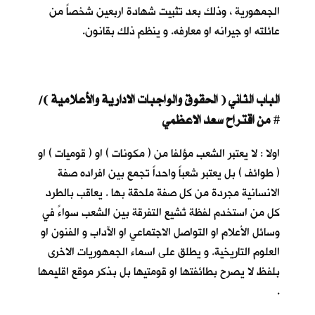
الجمهورية ، وذلك بعد تثبيت شهادة اربعين شخصاً من
عائلته او جيرانه او معارفه. و ينظم ذلك بقانون.
الباب الثاني ( الحقوق والواجبات الادارية والأعلامية )/
من اقتراح سعد الاعظمي
#
اولا : لا يعتبر الشعب مؤلفا من ( مكونات ) او ( قوميات ) او
( طوائف ) بل يعتبر شعباً واحداً تجمع بين افراده صفة
الانسانية مجردة من كل صفة ملحقة بها . يعاقب بالطرد
كل من استخدم لفظة تُشيع التفرقة بين الشعب سواءً في
وسائل الأعلام او التواصل الاجتماعي او الآداب و الفنون او
العلوم التاريخية. و يطلق على اسماء الجمهوريات الاخرى
بلفظ لا يصرح بطائفتها او قومتيها بل بذكر موقع اقليمها
.