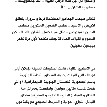
و ضحوا من اجل هذه الارض الطيبة .. انها جمهوريتكم ..
جمهورية البتران … ! ))
تتعالى صيحات الجماهير المحتشدة فرحا و سرورا.. يتعانق
الابيض و الاسود .. صاحب القدمين المبتورين بصاحب
اليدين المبتورتين .. عناق غير مكتمل لفقدان الاطراف لكن
الدموع و القُبلات الصادقة جعلته مكتملا لأول مرة كقمرٍ
بوجهين مضيئين !
في الاسابيع التالية ، قامت الحكومات العميقة بإعلان أولى
دولها ، التي التزمت بحدود المناطق النفطية الجنوبية
باسم (جمهورية نفطستان الجنوبية الديمقراطية ) والتي
ضمتْ خمسة ملايين مواطن. واحتفظتْ بممراتٍ أمنة
للمطار و الموانئ البحرية التجارية و النفطية و مناطق
التبادل التجاري الدولية و الشريط الحدودي مع بقية دول