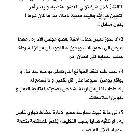
الثالثة ) خلال فترة تولي العضو لمنصبه. و يعتبر أمر
التعيين في أيَّة وظيفة مدنية باطلا، عدا ما كان تبرعا (
بدون مقابل ).
3/ لا يجوز تعيين حماية أمنية لعضو مجلس الادارة ، مهما
تعرض الى تهديدات . ويجوز له اللجوء الى مراكز الشرطة
لطلب الحماية كأي انسان اخر.
4/ يجب عليه تفقد المواقع التي تتعلق بواجبه ميدانيا ، و
بواقع يومين اسبوعيا على اقل تقدير. و لا يُسمح له
باصطحاب اكثر من اربعة اشخاص بصحبته لمتابعة العمل و
تدوين الملاحظات.
5/ في حالة ثبوت ممارسة عضو الادارة لنشاط تجاري خاص
به ، او تلقِّيه هدايا بسبب التكليف ، يُقدم للمحاكمة بتهمة
سوء استغلال المنصب.