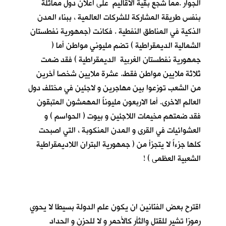
الجوار .مما شجع بقية الاقاليم على اعلان دول مماثلة
بنفس طريقة المشاركة للشركات العالمية ، ببناء المدن
الذكية في المناطق النفطية . فكانت (جمهورية نفطستان
الشمالية الديمقراطية ) تضم مليوني مواطن أما (
جمهورية نفطستان الغربية الديمقراطية ) فقد ضمت
ثلاثة ملايين مواطن فقط. عشرة ملايين شخصا آخرين
من الشعب توزعوا بين مهاجرين و لاجئين في مختلف دول
العالم الاخرى. أما الاربعون مليوناً المهمشون المتبقون
فقد ضمتهم مخيمات اللاجئين و بيوت ( الحواسم ) و
العشوائيات في القرى و المدن المنكوبة ، التي اصبحت
كلها جزءاً لا يتجزأ من ( جمهورية البتران اللاديمقراطية
الشعبية العظمى ) !
اقترح بعض الفنّانين ان يكون علم الدولة بسيطا لا يحوي
رموزا تشير للقتل والثأر كالأحمر و لا للحزن و الحداد