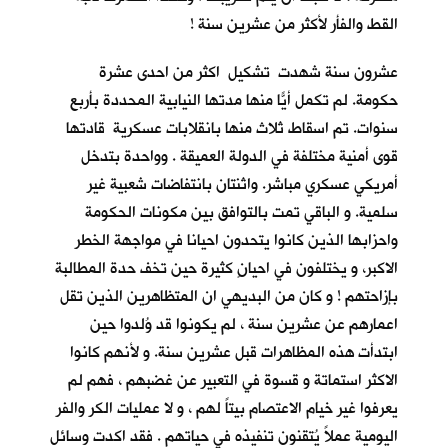
القط والفأر لأكثر من عشرين سنة !
عشرون سنة شهدت تشكيل اكثر من احدى عشرة
حكومة. لم تكمل أيّاً منها مدتها النيابية المحددة بأربع
سنوات. تم اسقاط ثلاث منها بانقلابات عسكرية قادتها
قوى أمنية مختلفة في الدولة العميقة . وواحدة بتدخل
أمريكي عسكري مباشر. واثنتان بانتفاضات شعبية غير
سلمية. و الباقي تمت بالتوافق بين مكونات الحكومة
واحزابها الذين كانوا يتحدون احيانا في مواجهة الخطر
الاكبر، و يختلفون في احيانٍ كثيرة حين تخف حدة المطالبة
بإزاحتهم ! و كان من البديهي ان المتظاهرين الذين تقل
اعمارهم عن عشرين سنة ، لم يكونوا قد وُلدوا حين
ابتدأت هذه المظاهرات قبل عشرين سنة. و لأنهم كانوا
الاكثر استماتة و قسوة في التعبير عن غضبهم ، فهم لم
يعرفوا غير خيام الاعتصام بيتاً لهم ، و لا عمليات الكر والفر
اليومية عملاً يُتقنون تنفيذه في حياتهم . فقد اكدت وسائل