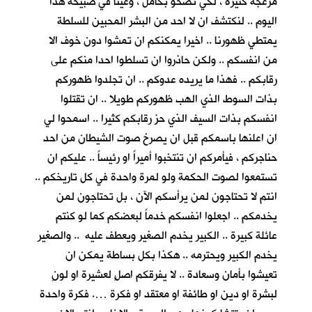
مزعجة كثيرة ، لكي نصحو بكأمل ، وعينا في صبيحة هذا
اليوم .. لنكتشف ان لا احد من البشر المحبين للسلطة
يمتطي ظهورنا .. اخيرا يمكنكم ان تمشوا دون خوف الا
من انفسكم .. ولكن حاذروا ان تسلطوا احدا منكم على
رقابكم .. فهذا ما يريده عدوكم .. ان تجلدوا ظهوركم
بذات السوط الذي الهب ظهوركم طويلا .. ان تقتلوا
انفسكم بذات السيف الذي حز رقابكم كثيرا .. اسمحوا لي
ان اعلنها باسمكم قبل ان يصرخ صوت الشيطان من احد
حناجركم ، فيأمركم ان تنتخبوا أميراً او رئيساً .. عليكم ان
تستمعوا لصوت الحكمة ولو لمرة واحدة في كل تاريخكم ..
انتم لا تحتاجون لمن يرأسكم الآن ، بل تحتاجون لمن
يخدمكم .. اجعلوا انفسكم خدماً لبعضكم كما لو كنتم
عائلة كبيرة .. الكبير يخدم الصغير ويعطف عليه .. والصغير
يخدم الكبير ويحترمه .. هكذا بكل بساطة يمكن ان
تعيشوا بأمان وسعادة .. لا يفرقكم اصلٍ لعشيرة او لونٍ
لبشرة او دين او طائفة او معتقد او فكرة …. فكرة واحدة