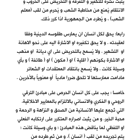
يثبت نشره للتكفير و التفرقة و التحريض على الحروب و
الانتقام يُمنع من مخاطبة الشعب و يُحرم من لقب (معلم
الشعب) ، و يُطرد من الجمهورية اذا كرر ذلك.
رابعا: يحق لكل انسان ان يمارس طقوسه الدينية وفقا
لعقيدته . و لا يحق تكفيره او الاشارة اليه على نحو الاهانة
او التشهير . ولا يُسمح بالتحريض على اي ديانة او مذهب
او الاشارة بكونهم ( اقلية ) او ( مكون ) او ( طائفة ) و بأي
وسيلة كانت . ولا يُسمح بانتقاد المعتقدات او الشعائر
مادامت ممارستها لا تلحق ضررا مادياً أو معنوياً بالأخرين .
خامسا : يجب على كل انسان الحرص على مبادئ الترقي
الروحي و الفكري والانساني بالالتزام بالمعايير الاخلاقية.
التي تُجمع عليها الانسانية من الصدق و النزاهة و الرحمة و
محبة الخير. و من يثبت اصراره المتكرر على ارتكابه الفعلي
او اللفظي لما يناقض هذه المبادئ ؛ و باي وسيلة كانت ؛
يتم تجريده من لقب ( انسان ). و من ثم طرده من