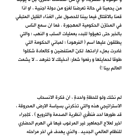
من يحمينا في حالة تعرضنا لغزو من دولة اجنبية ، او اذا
قمنا بالاقتتال فيما بيننا للحصول على الغذاء القليل المتبقي
في المخازن الحكومية المهجورة . فما ان سمع الناس
بالخبر حتى تهيؤوا للبدء بعمليات السلب و النهب ؛ والتي
يطلقون عليها اسم ( الفرهود) ؛ لمباني الحكومة التي
غادرت بمِلء ارادتها. لكنّ المنتفضين و كالعادة شكلوا
طوقا لحمايتها و رفعوا شعار: (دخيلك لا تفرهد .. لا يشمت
العالم بينا !)
لم نشك ولو للحظةٍ واحدةٍ ، ان فكرة الانسحاب
الاستراتيجي هذه والتي تذكرني بسياسة الارض المحروقة ،
قد طورها احد مُنظِّري (نظرية الصدمة والترويع ) . كإجراء
اخير لعلاج الجماهير غير المرغوب فيها في الهرم الحضاري
للنظام العالمي الجديد . والذي يهدف في اخر مراحله