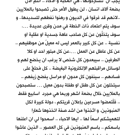
يجب ان تتشاركونها ، هي المحبة و الاخاء .. انتم الان
بضعة آلاف انسان ، لن يطول الأمر حتى تُصبحوا بالملايين
..لانهم قد غرقوا في الديون و رهنوا نفطهم لتسديدها.. و
سوف يتم اعتماد ذات الخطة في مدن وقرى عديدة ….
سوف يتخلَّون عن كل صاحب عاهة جسدية او عقلية او
نفسية .. عن كل كبير بالعمر ليس له معيلٌ من موظفيهم ..
عن كل عاطلٍ عن العمل ….عن كل مبتور احد او كلا
الطرفين .. سيبعدون كل شخص لا يرغب ان يخضع لهم و
لوسائل مراقبتهم الإلكترونية البغيضة .. كل مُحتجٍّ على
فسادهم .. سينفون كل مدون او مراسل يفضح زيفهم ..
سيتخلون عن كل طفل او طفلة بدون معيل … ستصبحون
بالملايين خلال بضعة اشهر وربما هي مجرد اسابيع فقط
.. فَلْتمضوا مسرعين بإعلان قريتكم ، دولة كبيرة لكل
المنبوذين. و اتَّخِذوا من اشد صفة اتخذوها شعارا
لتهميشكم اسماً لها .. ايها الاحباء .. اسمحوا لي ان اعلنها
باسمكم .. باسم المنبوذين في كل العصور .. الذين عاشوا