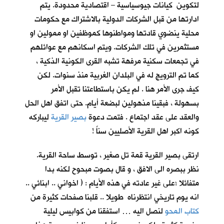
لتكوين كيانات جيوسياسية – اقتصادية محدودة. يتم
ادارتها من قبل الشركات الدولية بالاشتراك مع حكومات
محلية ينضوي قادتها ومواطنوها كموظفين او ممولين او
مستثمرين في تلك الشركات. ويتم اسكانهم مع عوائلهم
في تجمعات سكنية مرفهة تشبه القرى الكونية الذكية ،
كما تم الترويج له في البلدان الغربية منذ سنوات. لكن
كيف جرى الأمر هنا . لم يكن باستطاعتنا تقبل الأمر
بسهولة ، فبقينا مذهولين لبضعة أيام. حتى اتفق اهل الحل
والعقد على عقد اجتماع . فتمت دعوة
بصير القرية
ليباركه
كونه اكبر اهل القرية الأصليين سناً !
ارتقى بصير القرية قمة تل صغير ، توسط ساحة القرية.
نظر ببصره الى الافق ، و قال بصوت مبحوح لكنه بدا
متفائلا ؛على غير عادته في هذه الأيام : ( اخواني .. ابنائي ..
انه يوم تاريخي انتظرناه طويلا .. قلبنا صفحات كثيرة من
كتاب المحو
لنصل اليه … استفقنا من كوابيس ليلية