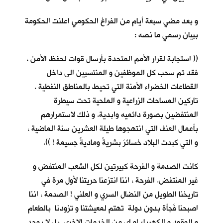
و بعد مضي سبعة أيام من الفراغ الحكومي اعلنت الحكومة
ببيان رسمي ما نصه :
(( استجابة لقرار الأمم المتحدة بأرسال قوات لحفظ الأمن ،
فقد تم سحب كل الموظفين و المنتسبين الى داخل
القطاعات الخضراء الأمنة التي تحيط بالمناطق النفطية .
تاركين المساحات الزراعية و الملحية تحت سيطرة
المنتفضين بصورة دائميه وابدية. و ذلك لاستمرارهم
بأعمال العنف التي انتهجوها طيلة العشرين سنة الماضية ،
و التي كبدت البلاد خسائرَ بشريةً وماديةً جسيمة ! )).
كانت الصدمة و الفرحة كبيرتين لكل الشعب المنتفض و
غير المنتفض. الفرحة ، اننا انتزعنا حريتنا لأول مرة في
تاريخنا الطويل من النضال السري و العلني ! الصدمة ، اننا
اصبحنا فَجأة بدون دولة تهتم لمعيشتنا و تزودنا بالطعام
و الوقود و الكهرباء او اي من الخدمات الاخرى. بل لا يوجد