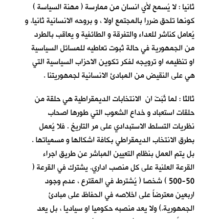
ثانيا : لا يُسمح لأي انسان من ممارسة ( مهنة السياسة )
كونها تلحق ضررا بالمجتمع اولا ، و بروحه الانسانية ثانيا. و
يُعامل كناشر للعداء والتفرقة و الطائفية و يعاقب بالطرد
من الجمهورية في حالة ثبوت تعاطيه للمسائل السياسية
او تنظيمه او ترويجه لفكر تكوين الاحزاب السياسية التي
هي على النقيض من المبادئ الانسانية لجمهوريتنا .
ثالثا : لما ثَبَتَ ان الانتخابات الديمقراطية هي حلقة من
حلقات استعباد و خداع الشعوب التي طورها اصحاب
نظريات التسلط الاستبدادي على مر التاريخ . فلا يُعمل
بطرق الانتخاب الديمقراطي بكافة اشكالها و مسمياتها .
بل يتم العمل بنظام التعيين المباشر عن طريق اجراء
القرعة العلنية على كل منصب اداري. يشترك في القرعة (
50-500 ) شخصا ( يُشترط في المقترع ، عدم وجود
اربعين معترضاً على اخلاصه في الحفاظ على مبادئ
الجمهورية.) ولا يعد منصبه حكوميا او سياديا ، بل يعد