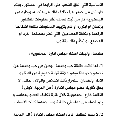
الاساسية التي اتفق الشعب على اقرارها في الدستور . ويتم
طرد كل من اصدر أمرا بخلاف ذلك من منصبه. ويطرد من
الجمهورية كل من ثَبَتَ تعمدُه نشرَ معلومات للتشهير
بإنسان او ابتزازه او قام بتزييف المعلومات بكافة اشكالها
الرقمية و بكافة المضامين التي تضر بمصلحة الفرد او
المجتمع . و يُنظَّم ذلك بقانون.
سادسا : واجبات اعضاء مجلس ادارة الجمهورية :
1/ لما كانت حقيقة حب وخدمة الوطن هي حب وخدمة من
نحبهم و تربطنا فيهم علاقة قرابة حميمية من الابناء و
الاباء. ولضمان استمرار ذلك الاخلاص والولاء ، لذلك ، لا
يحق لأقرباء عضو مجلس الادارة ( من الدرجة الاولى )
الاقامة خارج الجمهورية خلال فترة تكليف العضو بمهامه. و
يتم فصله من عمله في حالة ثبوته ، ومهما كانت الاسباب.
2/ لا يجوز توظيف اقرباء اعضاء مجلس الإدارة ( الى الدرجة