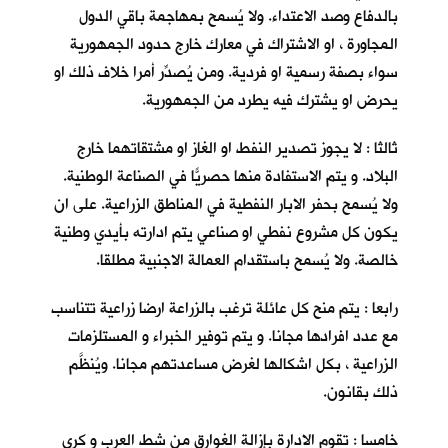
بالدفاع وصد الاعتداء. ولا يُسمح بمهاجمة باقي الدول
المجاورة ، او الاشتراك في معارك خارج حدود الجمهورية
سواء بصفة رسمية او فردية. ومن يُصدِّر أمرا خلاف ذلك او
يحرض او يشترك فيه يطرد من الجمهورية.
ثالثا : لا يجوز تصدير النفط او الغاز او مشتقاتهما خارج
البلاد. و يتم الاستفادة منها حصريّاً في الصناعة الوطنية.
ولا يُسمح بحفر الابار النفطية في المناطق الزراعية. على ان
يكون كل مشروع نفطي او صناعي يتم ادارته بأيدي وطنية
خالصة. ولا يُسمح باستقدام العمالة الاجنبية مطلقا.
رابعا : يتم منح كل عائلة ترغب بالزراعة ارضا زراعية تتناسب
مع عدد افرادها مجانا. و يتم توفير الخبراء و المستلزمات
الزراعية ، بكل اشكالها لغرض مساعدتهم مجانا. ويُنظَّم
ذلك بقانون.
خامسا : تقوم الادارة بإزالة الغوارق من شط العرب و كري