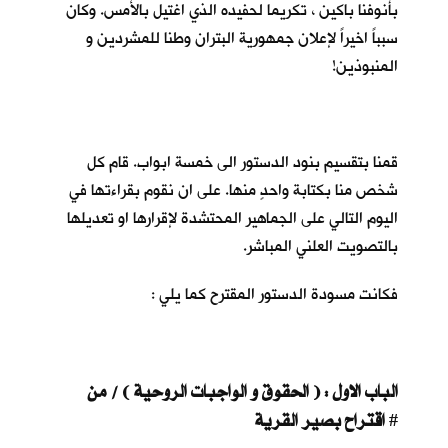
بأنوفنا باكين ، تكريما لحفيده الذي اغتيل بالأمس. وكان
سبباً اخيراً لإعلان جمهورية البتران وطنا للمشردين و
المنبوذين!
قمنا بتقسيم بنود الدستور الى خمسة ابواب. قام كل
شخص منا بكتابة واحدٍ منها. على ان نقوم بقراءتها في
اليوم التالي على الجماهير المحتشدة لإقرارها او تعديلها
بالتصويت العلني المباشر.
فكانت مسودة الدستور المقترح كما يلي :
الباب الاول : ( الحقوق و الواجبات الروحية ) / من
اقتراح بصير القرية
#