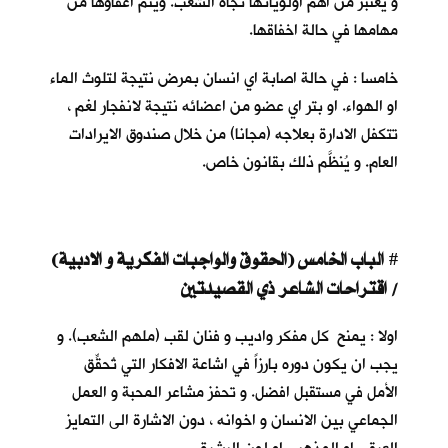
و يعتبر من اهم اولوياتها تجاه الشعب. ويتم اعفاؤها من
مهامها في حالة اخفاقها.
خامسا : في حالة اصابة اي انسان بمرض نتيجة لتلوث الماء
او الهواء. او بتر اي عضو من اعضائه نتيجة لانفجار لغم ،
تتكفل الادارة بعلاجه (مجانا) من خلال صندوق الايرادات
العام. و يُنظَّم ذلك بقانون خاص.
الباب الخامس (الحقوق والواجبات الفكرية و الادبية)
#
/ اقتراحات الشاعر ذي القصيدتين
اولا : يمنح كل مفكر واديب و فنان لقب (ملهم الشعب). و
يجب ان يكون دوره بارزاً في اشاعة الافكار التي تُحقِّق
الأمل في مستقبل افضل. و تحفز مشاعر المحبة و العمل
الجماعي بين الانسان و اخوانه ، دون الاشارة الى التمايز