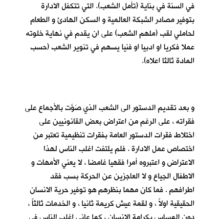
في السنة في بناية (تأمل الشعب). التي تتكفل الادارة
بتوفير مصادر الشبكة العالمية و السكن الهادئ و الطعام
لحاملي لقب (ملهم الشعب) على ان يقدم في نهاية خلوته
عملا فكريا او ادبيا او فنيا يسهم في تنوير الشعب (حسب
المادة ثالثا اعلاه).
و بعد تقديم الدستور الى الشعب الذي صَوَّت بالأجماع على
فقراته ، على الرغم من اعتراض بعض القانونيين على
اختلاط فقرات الدستور العامة بفقرات تنظيمية تعتبر من
اختصاص عمل الادارة . فلم يلتفت اغلب الناس لهذا
الاعتراض و اعتبروه أمرا فقهيا غامضا ، لا يعني الأمهات و
الاطفال الجياع و لا العاجزين عن الحركة بسب فقد
اطرافهم . فما كان مهما بنظرهم هو توفير حرية الانسان
الحقيقية اولاً ، و لقمة عيش كريمة ثانيا ، و الخدمات ثالثاً ،
دون المساس بكرامة الانسان ، كما عانى اغلب الناس في