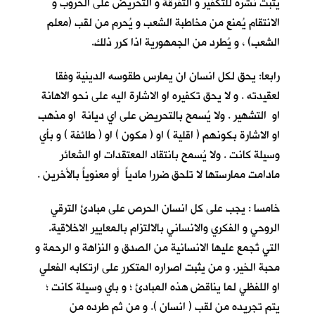
يثبت نشره للتكفير و التفرقة و التحريض على الحروب و
الانتقام يُمنع من مخاطبة الشعب و يُحرم من لقب (معلم
الشعب) ، و يُطرد من الجمهورية اذا كرر ذلك.
رابعا: يحق لكل انسان ان يمارس طقوسه الدينية وفقا
لعقيدته . و لا يحق تكفيره او الاشارة اليه على نحو الاهانة
او التشهير . ولا يُسمح بالتحريض على اي ديانة او مذهب
او الاشارة بكونهم ( اقلية ) او ( مكون ) او ( طائفة ) و بأي
وسيلة كانت . ولا يُسمح بانتقاد المعتقدات او الشعائر
مادامت ممارستها لا تلحق ضررا مادياً أو معنوياً بالأخرين .
خامسا : يجب على كل انسان الحرص على مبادئ الترقي
الروحي و الفكري والانساني بالالتزام بالمعايير الاخلاقية.
التي تُجمع عليها الانسانية من الصدق و النزاهة و الرحمة و
محبة الخير. و من يثبت اصراره المتكرر على ارتكابه الفعلي
او اللفظي لما يناقض هذه المبادئ ؛ و باي وسيلة كانت ؛
يتم تجريده من لقب ( انسان ). و من ثم طرده من