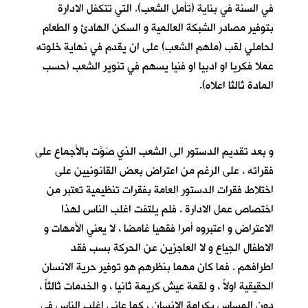
في السنة في بناية (تأمل الشعب). التي تتكفل الادارة
بتوفير مصادر الشبكة العالمية و السكن الهادئ و الطعام
لحاملي لقب (ملهم الشعب) على ان يقدم في نهاية خلوته
عملا فكريا او ادبيا او فنيا يسهم في تنوير الشعب (حسب
المادة ثالثا اعلاه).
و بعد تقديم الدستور الى الشعب الذي صَوَّت بالأجماع على
فقراته ، على الرغم من اعتراض بعض القانونيين على
اختلاط فقرات الدستور العامة بفقرات تنظيمية تعتبر من
اختصاص عمل الادارة . فلم يلتفت اغلب الناس لهذا
الاعتراض و اعتبروه أمرا فقهيا غامضا ، لا يعني الأمهات و
الاطفال الجياع و لا العاجزين عن الحركة بسب فقد
اطرافهم . فما كان مهما بنظرهم هو توفير حرية الانسان
الحقيقية اولاً ، و لقمة عيش كريمة ثانيا ، و الخدمات ثالثاً ،
دون المساس بكرامة الانسان ، كما عانى اغلب الناس في