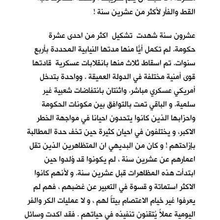
القط والفأر لأكثر من عشرين سنة !
عشرون سنة شهدت تشكيل اكثر من احدى عشرة
حكومة. لم تكمل أيّاً منها مدتها النيابية المحددة بأربع
سنوات. تم اسقاط ثلاث منها بانقلابات عسكرية قادتها
قوى أمنية مختلفة في الدولة العميقة . وواحدة بتدخل
أمريكي عسكري مباشر. واثنتان بانتفاضات شعبية غير
سلمية. و الباقي تمت بالتوافق بين مكونات الحكومة
واحزابها الذين كانوا يتحدون احيانا في مواجهة الخطر
الاكبر، و يختلفون في احيانٍ كثيرة حين تخف حدة المطالبة
بإزاحتهم ! و كان من البديهي ان المتظاهرين الذين تقل
اعمارهم عن عشرين سنة ، لم يكونوا قد وُلدوا حين
ابتدأت هذه المظاهرات قبل عشرين سنة. و لأنهم كانوا
الاكثر استماتة و قسوة في التعبير عن غضبهم ، فهم لم
يعرفوا غير خيام الاعتصام بيتاً لهم ، و لا عمليات الكر والفر
اليومية عملاً يُتقنون تنفيذه في حياتهم . فقد اكدت وسائل