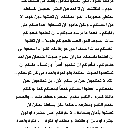
مزعجة كثيرة ، لكي نصحو بكأمل ، وعينا في صبيحة هذا
اليوم .. لنكتشف ان لا احد من البشر المحبين للسلطة
يمتطي ظهورنا .. اخيرا يمكنكم ان تمشوا دون خوف الا
من انفسكم .. ولكن حاذروا ان تسلطوا احدا منكم على
رقابكم .. فهذا ما يريده عدوكم .. ان تجلدوا ظهوركم
بذات السوط الذي الهب ظهوركم طويلا .. ان تقتلوا
انفسكم بذات السيف الذي حز رقابكم كثيرا .. اسمحوا لي
ان اعلنها باسمكم قبل ان يصرخ صوت الشيطان من احد
حناجركم ، فيأمركم ان تنتخبوا أميراً او رئيساً .. عليكم ان
تستمعوا لصوت الحكمة ولو لمرة واحدة في كل تاريخكم ..
انتم لا تحتاجون لمن يرأسكم الآن ، بل تحتاجون لمن
يخدمكم .. اجعلوا انفسكم خدماً لبعضكم كما لو كنتم
عائلة كبيرة .. الكبير يخدم الصغير ويعطف عليه .. والصغير
يخدم الكبير ويحترمه .. هكذا بكل بساطة يمكن ان
تعيشوا بأمان وسعادة .. لا يفرقكم اصلٍ لعشيرة او لونٍ
لبشرة او دين او طائفة او معتقد او فكرة …. فكرة واحدة