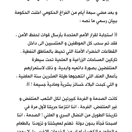
و بعد مضي سبعة أيام من الفراغ الحكومي اعلنت الحكومة
ببيان رسمي ما نصه :
(( استجابة لقرار الأمم المتحدة بأرسال قوات لحفظ الأمن ،
فقد تم سحب كل الموظفين و المنتسبين الى داخل
القطاعات الخضراء الأمنة التي تحيط بالمناطق النفطية .
تاركين المساحات الزراعية و الملحية تحت سيطرة
المنتفضين بصورة دائميه وابدية. و ذلك لاستمرارهم
بأعمال العنف التي انتهجوها طيلة العشرين سنة الماضية ،
و التي كبدت البلاد خسائرَ بشريةً وماديةً جسيمة ! )).
كانت الصدمة و الفرحة كبيرتين لكل الشعب المنتفض و
غير المنتفض. الفرحة ، اننا انتزعنا حريتنا لأول مرة في
تاريخنا الطويل من النضال السري و العلني ! الصدمة ، اننا
اصبحنا فَجأة بدون دولة تهتم لمعيشتنا و تزودنا بالطعام
و الوقود و الكهرباء او اي من الخدمات الاخرى. بل لا يوجد