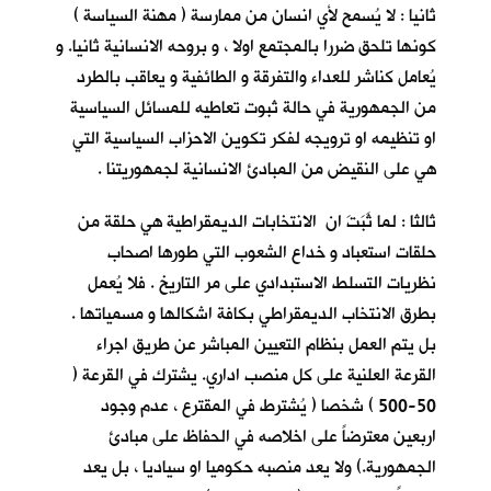
ثانيا : لا يُسمح لأي انسان من ممارسة ( مهنة السياسة )
كونها تلحق ضررا بالمجتمع اولا ، و بروحه الانسانية ثانيا. و
يُعامل كناشر للعداء والتفرقة و الطائفية و يعاقب بالطرد
من الجمهورية في حالة ثبوت تعاطيه للمسائل السياسية
او تنظيمه او ترويجه لفكر تكوين الاحزاب السياسية التي
هي على النقيض من المبادئ الانسانية لجمهوريتنا .
ثالثا : لما ثَبَتَ ان الانتخابات الديمقراطية هي حلقة من
حلقات استعباد و خداع الشعوب التي طورها اصحاب
نظريات التسلط الاستبدادي على مر التاريخ . فلا يُعمل
بطرق الانتخاب الديمقراطي بكافة اشكالها و مسمياتها .
بل يتم العمل بنظام التعيين المباشر عن طريق اجراء
القرعة العلنية على كل منصب اداري. يشترك في القرعة (
50-500 ) شخصا ( يُشترط في المقترع ، عدم وجود
اربعين معترضاً على اخلاصه في الحفاظ على مبادئ
الجمهورية.) ولا يعد منصبه حكوميا او سياديا ، بل يعد