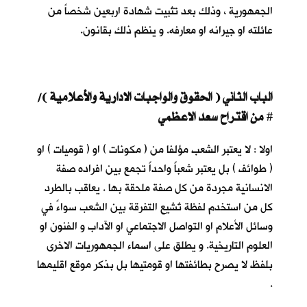
الجمهورية ، وذلك بعد تثبيت شهادة اربعين شخصاً من
عائلته او جيرانه او معارفه. و ينظم ذلك بقانون.
الباب الثاني ( الحقوق والواجبات الادارية والأعلامية )/
من اقتراح سعد الاعظمي
#
اولا : لا يعتبر الشعب مؤلفا من ( مكونات ) او ( قوميات ) او
( طوائف ) بل يعتبر شعباً واحداً تجمع بين افراده صفة
الانسانية مجردة من كل صفة ملحقة بها . يعاقب بالطرد
كل من استخدم لفظة تُشيع التفرقة بين الشعب سواءً في
وسائل الأعلام او التواصل الاجتماعي او الآداب و الفنون او
العلوم التاريخية. و يطلق على اسماء الجمهوريات الاخرى
بلفظ لا يصرح بطائفتها او قومتيها بل بذكر موقع اقليمها
.