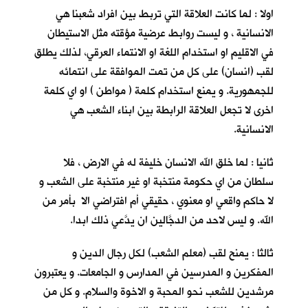
اولا : لما كانت العلاقة التي تربط بين افراد شعبنا هي
الانسانية ، و ليست روابط عرضية مؤقته مثل الاستيطان
في الاقليم او استخدام اللغة او الانتماء العرقي، لذلك يطلق
لقب (انسان) على كل من تمت الموافقة على انتمائه
للجمهورية. و يمنع استخدام كلمة ( مواطن ) او اي كلمة
اخرى لا تجعل العلاقة الرابطة بين ابناء الشعب هي
الانسانية.
ثانيا : لما خلق الله الانسان خليفة له في الارض ، فلا
سلطان من اي حكومة منتخبة او غير منتخبة على الشعب و
لا حاكم واقعي او معنوي ، حقيقي أم افتراضي الا بأمر من
الله. و ليس لاحد من الدجَّالين ان يدَّعي ذلك ابدا.
ثالثا : يمنح لقب (معلم الشعب) لكل رجال الدين و
المفكرين و المدرسين في المدارس و الجامعات. و يعتبرون
مرشدين للشعب نحو المحبة و الاخوة والسلام. و كل من