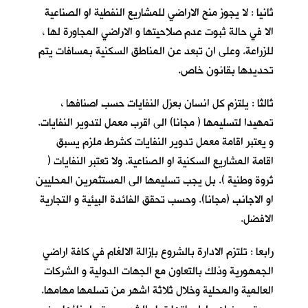
ثانيا : لا يجوز منح الاراضي للمشاريع النفطية او الصناعية
الا في حالة ثبوت عدم صلاحيتها و الاراضي المجاورة لها ،
للزراعة. وعلى ان تبعد عن المناطق السكنية بمسافات يتم
تحديدها بقانون خاص.
ثالثا : يلتزم كل انسان بعزل النفايات حسب اصنافها ،
تمهيدا لتسليمها ( مجانا) الى اقرب معمل لتدوير النفايات.
و يعتبر اقامة معمل تدوير النفايات كشرط ملزم يسبق
اقامة المشاريع السكنية او الصناعية. ولا تعتبر النفايات (
ثروة وطنية ). بل يجب تسليمها الى المستثمرين المحليين
او الاجانب (مجانا). وحسب تحقق الفائدة البيئية و التجارية
الافضل.
رابعا : تلتزم الادارة بالشروع بإزالة الالغام في كافة اراضي
الجمهورية وذلك بالتعاون مع الجهات الدولية و الشركات
العالمية والمحلية وخلال ثلاثة اشهر من تسلمها مهامها.