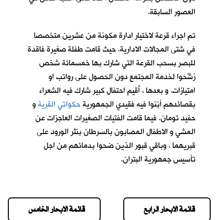
العصور السابقة.
تم اجراء قرعة لاختيار ادارة مكونة من عشرين متخصصا
في شتى المجالات الادارية. حيث قامت طفلة صغيرة فاقدة
للبصر بسحب القرعة التي شارك بها خمسمائة شخص
رُشِّحوا لخدمة المجتمع دون الحصول على رواتب او
امتيازات. و بعدها ، أُقيم احتفال كبير شارك فيه الشعراء
بقصائدهم أبّنوا فيه فقيدي الجمهورية
حكواتي القرية
و
حفيد تومان
. فيما قامت الفتيات الصغيرات العاجزات عن
المشي و الاطفال المصابون بالسرطان بنثر الورود على
قبريهما ، وباقي قبور الذين ضحوا بدمائهم من اجل
تأسيس جمهورية البتران.
قائمة الابحار الرابع
قائمة الابحار الخامس