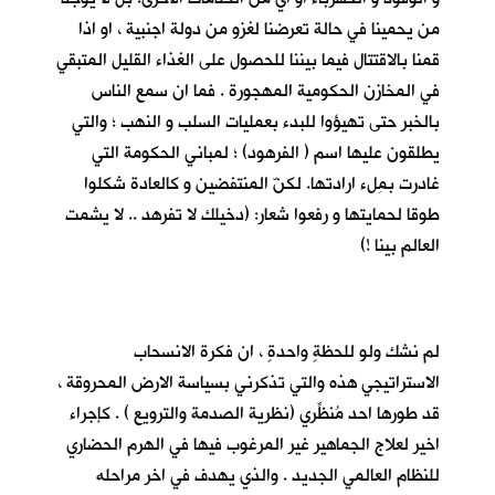
من يحمينا في حالة تعرضنا لغزو من دولة اجنبية ، او اذا
قمنا بالاقتتال فيما بيننا للحصول على الغذاء القليل المتبقي
في المخازن الحكومية المهجورة . فما ان سمع الناس
بالخبر حتى تهيؤوا للبدء بعمليات السلب و النهب ؛ والتي
يطلقون عليها اسم ( الفرهود) ؛ لمباني الحكومة التي
غادرت بمِلء ارادتها. لكنّ المنتفضين و كالعادة شكلوا
طوقا لحمايتها و رفعوا شعار: (دخيلك لا تفرهد .. لا يشمت
العالم بينا !)
لم نشك ولو للحظةٍ واحدةٍ ، ان فكرة الانسحاب
الاستراتيجي هذه والتي تذكرني بسياسة الارض المحروقة ،
قد طورها احد مُنظِّري (نظرية الصدمة والترويع ) . كإجراء
اخير لعلاج الجماهير غير المرغوب فيها في الهرم الحضاري
للنظام العالمي الجديد . والذي يهدف في اخر مراحله