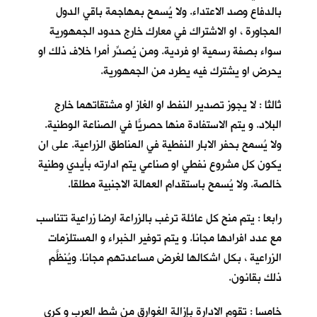
بالدفاع وصد الاعتداء. ولا يُسمح بمهاجمة باقي الدول
المجاورة ، او الاشتراك في معارك خارج حدود الجمهورية
سواء بصفة رسمية او فردية. ومن يُصدِّر أمرا خلاف ذلك او
يحرض او يشترك فيه يطرد من الجمهورية.
ثالثا : لا يجوز تصدير النفط او الغاز او مشتقاتهما خارج
البلاد. و يتم الاستفادة منها حصريّاً في الصناعة الوطنية.
ولا يُسمح بحفر الابار النفطية في المناطق الزراعية. على ان
يكون كل مشروع نفطي او صناعي يتم ادارته بأيدي وطنية
خالصة. ولا يُسمح باستقدام العمالة الاجنبية مطلقا.
رابعا : يتم منح كل عائلة ترغب بالزراعة ارضا زراعية تتناسب
مع عدد افرادها مجانا. و يتم توفير الخبراء و المستلزمات
الزراعية ، بكل اشكالها لغرض مساعدتهم مجانا. ويُنظَّم
ذلك بقانون.
خامسا : تقوم الادارة بإزالة الغوارق من شط العرب و كري