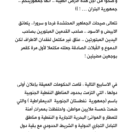
و ضحوا من اجل هذه الارض الطيبة .. انها جمهوريتكم ..
جمهورية البتران … ! ))
تتعالى صيحات الجماهير المحتشدة فرحا و سرورا.. يتعانق
الابيض و الاسود .. صاحب القدمين المبتورين بصاحب
اليدين المبتورتين .. عناق غير مكتمل لفقدان الاطراف لكن
الدموع و القُبلات الصادقة جعلته مكتملا لأول مرة كقمرٍ
بوجهين مضيئين !
في الاسابيع التالية ، قامت الحكومات العميقة بإعلان أولى
دولها ، التي التزمت بحدود المناطق النفطية الجنوبية
باسم (جمهورية نفطستان الجنوبية الديمقراطية ) والتي
ضمتْ خمسة ملايين مواطن. واحتفظتْ بممراتٍ أمنة
للمطار و الموانئ البحرية التجارية و النفطية و مناطق
التبادل التجاري الدولية و الشريط الحدودي مع بقية دول