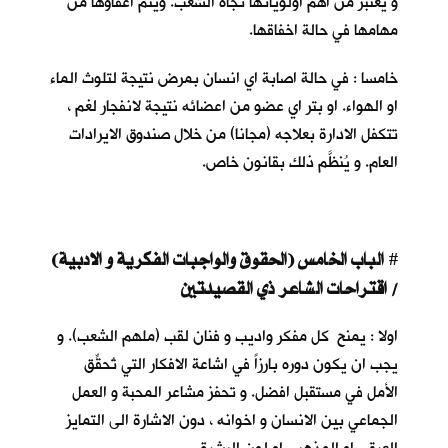
و يعتبر من اهم اولوياتها تجاه الشعب. ويتم اعفاؤها من
مهامها في حالة اخفاقها.
خامسا : في حالة اصابة اي انسان بمرض نتيجة لتلوث الماء
او الهواء. او بتر اي عضو من اعضائه نتيجة لانفجار لغم ،
تتكفل الادارة بعلاجه (مجانا) من خلال صندوق الايرادات
العام. و يُنظَّم ذلك بقانون خاص.
الباب الخامس (الحقوق والواجبات الفكرية و الادبية)
#
/ اقتراحات الشاعر ذي القصيدتين
اولا : يمنح كل مفكر واديب و فنان لقب (ملهم الشعب). و
يجب ان يكون دوره بارزاً في اشاعة الافكار التي تُحقِّق
الأمل في مستقبل افضل. و تحفز مشاعر المحبة و العمل
الجماعي بين الانسان و اخوانه ، دون الاشارة الى التمايز