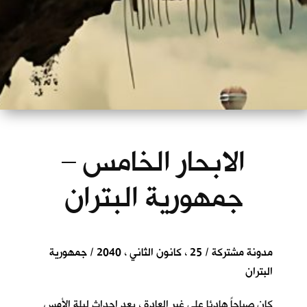
الابحار الخامس –
جمهورية البتران
مدونة مشتركة / 25 ، كانون الثاني ، 2040 / جمهورية
البتران
كان صباحاً هادئا على غير العادة ، بعد احداث ليلة الأمس