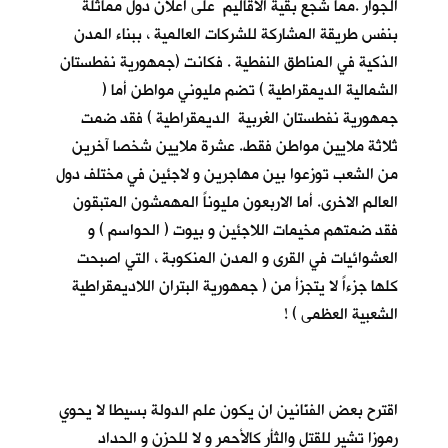
الجوار .مما شجع بقية الاقاليم على اعلان دول مماثلة
بنفس طريقة المشاركة للشركات العالمية ، ببناء المدن
الذكية في المناطق النفطية . فكانت (جمهورية نفطستان
الشمالية الديمقراطية ) تضم مليوني مواطن أما (
جمهورية نفطستان الغربية الديمقراطية ) فقد ضمت
ثلاثة ملايين مواطن فقط. عشرة ملايين شخصا آخرين
من الشعب توزعوا بين مهاجرين و لاجئين في مختلف دول
العالم الاخرى. أما الاربعون مليوناً المهمشون المتبقون
فقد ضمتهم مخيمات اللاجئين و بيوت ( الحواسم ) و
العشوائيات في القرى و المدن المنكوبة ، التي اصبحت
كلها جزءاً لا يتجزأ من ( جمهورية البتران اللاديمقراطية
الشعبية العظمى ) !
اقترح بعض الفنّانين ان يكون علم الدولة بسيطا لا يحوي
رموزا تشير للقتل والثأر كالأحمر و لا للحزن و الحداد