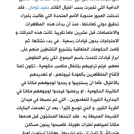
الدامية التي تفجرت بسب اغتيال القائد
حفيد تومان
. فقد
تدخلت العجوز مندوبة الأمم المتحدة التي طالبت بأجراء
تحقيق دولي كعادتها ، منذ أن بدأت هذه المظاهرات
والاعتصامات قبل عشرين عاما تقريبا. كانت هذه الحركات و
الاحتجاجات بدون قيادات رسمية ، في بدء نشأتها. ثم
قامت الحكومات المتعاقبة بتشجيع الناشطين منهم على
ابراز قيادات تتحدث باسم الجموع. لكي يتم التفاوض
معهم. فيتم ترغيبهم بإشغال مناصب حكومية ، تكون ثمنا
لإقناع المتظاهرين بالعودة لبيوتهم ، او تهديدهم
بالاغتيال. فأما ان يستجيبوا و يجدوا لوجوههم مكانا في
الكابينة الحكومية ، او يرفضوا فيجدوا لوجوههم مكانا في
الجدارية الكبيرة للمغدورين ، التي تم نصبها في ميدان
القرية الكبير. و الذي توسع كثيرا ، بعد ان تهدمت البنايات
القديمة المحيطة به . فقد اتخذها المحتجُّون قبل هدمها
مكانا لمبيتهم لفترات طويلة. فاصبحوا يبنون مساكنَ
متحركةً ، لا تلبث ان يتم تخريبها . وهكذا استمرت لعبة