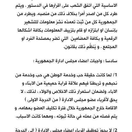
الاساسية التي اتفق الشعب على اقرارها في الدستور . ويتم
طرد كل من اصدر أمرا بخلاف ذلك من منصبه. ويطرد من
الجمهورية كل من ثَبَتَ تعمدُه نشرَ معلومات للتشهير
بإنسان او ابتزازه او قام بتزييف المعلومات بكافة اشكالها
الرقمية و بكافة المضامين التي تضر بمصلحة الفرد او
المجتمع . و يُنظَّم ذلك بقانون.
سادسا : واجبات اعضاء مجلس ادارة الجمهورية :
1/ لما كانت حقيقة حب وخدمة الوطن هي حب وخدمة من
نحبهم و تربطنا فيهم علاقة قرابة حميمية من الابناء و
الاباء. ولضمان استمرار ذلك الاخلاص والولاء ، لذلك ، لا
يحق لأقرباء عضو مجلس الادارة ( من الدرجة الاولى )
الاقامة خارج الجمهورية خلال فترة تكليف العضو بمهامه. و
يتم فصله من عمله في حالة ثبوته ، ومهما كانت الاسباب.
2/ لا يجوز توظيف اقرباء اعضاء مجلس الإدارة ( الى الدرجة