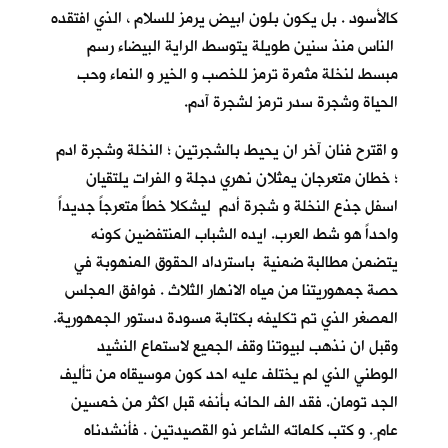
كالأسود . بل يكون بلون ابيض يرمز للسلام ، الذي افتقده
الناس منذ سنين طويلة يتوسط الراية البيضاء رسم
مبسط لنخلة مثمرة ترمز للخصب و الخير و النماء وحب
الحياة وشجرة سدر ترمز لشجرة آدم.
و اقترح فنان آخر ان يحيط بالشجرتين ؛ النخلة وشجرة ادم
؛ خطان متعرجان يمثلان نهري دجلة و الفرات يلتقيان
اسفل جذع النخلة و شجرة أدم ليشكلا خطاً متعرجاً جديداً
واحداً هو شط العرب. ايده الشباب المنتفضين كونه
يتضمن مطالبة ضمنية باسترداد الحقوق المنهوبة في
حصة جمهوريتنا من مياه الانهار الثلاث . فوافق المجلس
المصغر الذي تم تكليفه بكتابة مسودة دستور الجمهورية.
وقبل ان نذهب لبيوتنا وقف الجميع لاستماع النشيد
الوطني الذي لم يختلف عليه احد كون موسيقاه من تأليف
الجد تومان. فقد الف الحانه بأنفه قبل اكثر من خمسين
عام ٍ. و كتب كلماته الشاعر ذو القصيدتين . فأنشدناه