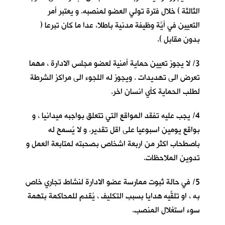
الثالثة ) خلال فترة تولي العضو لمنصبه. و يعتبر أمر
التعيين في أيَّة وظيفة مدنية باطلا، عدا ما كان تبرعا (
بدون مقابل ).
3/ لا يجوز تعيين حماية أمنية لعضو مجلس الادارة ، مهما
تعرض الى تهديدات . ويجوز له اللجوء الى مراكز الشرطة
لطلب الحماية كأي انسان اخر.
4/ يجب عليه تفقد المواقع التي تتعلق بواجبه ميدانيا ، و
بواقع يومين اسبوعيا على اقل تقدير. و لا يُسمح له
باصطحاب اكثر من اربعة اشخاص بصحبته لمتابعة العمل و
تدوين الملاحظات.
5/ في حالة ثبوت ممارسة عضو الادارة لنشاط تجاري خاص
به ، او تلقِّيه هدايا بسبب التكليف ، يُقدم للمحاكمة بتهمة
سوء استغلال المنصب.