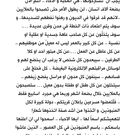
يجب ان تتشاركونها ، هي المحبة و الاخاء .. انتم الان
بضعة آلاف انسان ، لن يطول الأمر حتى تُصبحوا بالملايين
..لانهم قد غرقوا في الديون و رهنوا نفطهم لتسديدها.. و
سوف يتم اعتماد ذات الخطة في مدن وقرى عديدة ….
سوف يتخلَّون عن كل صاحب عاهة جسدية او عقلية او
نفسية .. عن كل كبير بالعمر ليس له معيلٌ من موظفيهم ..
عن كل عاطلٍ عن العمل ….عن كل مبتور احد او كلا
الطرفين .. سيبعدون كل شخص لا يرغب ان يخضع لهم و
لوسائل مراقبتهم الإلكترونية البغيضة .. كل مُحتجٍّ على
فسادهم .. سينفون كل مدون او مراسل يفضح زيفهم ..
سيتخلون عن كل طفل او طفلة بدون معيل … ستصبحون
بالملايين خلال بضعة اشهر وربما هي مجرد اسابيع فقط
.. فَلْتمضوا مسرعين بإعلان قريتكم ، دولة كبيرة لكل
المنبوذين. و اتَّخِذوا من اشد صفة اتخذوها شعارا
لتهميشكم اسماً لها .. ايها الاحباء .. اسمحوا لي ان اعلنها
باسمكم .. باسم المنبوذين في كل العصور .. الذين عاشوا