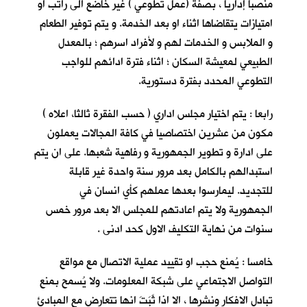
منصباً إداريا ، بصفة (عمل تطوعي ) غير خاضع الى راتب او
امتيازات يتقاضاها اثناء او بعد الخدمة. و يتم توفير الطعام
و الملابس و الخدمات لهم و لأفراد اسرهم ؛ بالمعدل
الطبيعي لمعيشة السكان ؛ اثناء فترة ادائهم للواجب
التطوعي المحدد بفترة دستورية.
رابعا : يتم اختيار مجلس اداري ( حسب الفقرة ثالثا، اعلاه )
مكون من عشرين اختصاصيا في كافة المجالات يعملون
على ادارة و تطوير الجمهورية و رفاهية شعبها. على ان يتم
استبدالهم بالكامل بعد مرور سنة واحدة غير قابلة
للتجديد. ليمارسوا بعدها عملهم كأي انسان في
الجمهورية ولا يتم اعادتهم للمجلس الا بعد مرور خمس
سنوات من نهاية التكليف الاول كحد ادنى .
خامسا : يُمنع حجب او تقييد عملية الاتصال مع مواقع
التواصل الاجتماعي على شبكة المعلومات. ولا يُسمح بمنع
تبادل الافكار ونشرها ، الا اذا ثَبَتَ انها تتعارض مع المبادئ