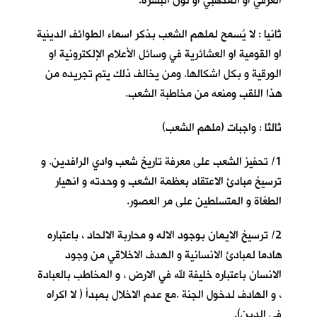
العرقي او المذهبي او لون البشرة.
ثانيا : لا يُسمح لملهم الشعب بذكر اسماء الطوائف الدينية
او القومية او العشائرية في وسائل الأعلام الإلكترونية او
الورقية و بكل اشكالها. ومن يخالف ذلك يتم تجريده من
هذا اللقب ومنعه من مخاطبة الشعب.
ثالثا : واجبات (ملهم الشعب)
1/ تحفيز الشعب على معرفة تاريخ شعب وادي الرافدين. و
ترسيخ مبادئ الاعتقاد بعظمة الشعب و وحدته و انهيار
الطغاة و المتسلطين على مر العصور.
2/ ترسيخ الايمان بوجود الاله و محاربة الالحاد ، باعتباره
هادما لمبادئ الانسانية و الهدف الاخلاقي من وجود
الانسان باعتباره خليفة لله في الارض ، و المخاطب بالعبادة
، و الهادف لدخول الجنة .مع عدم الاخلال بمبدأ ( لا اكراه
في الدين).