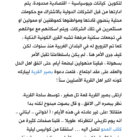
لتكوين كيانات جيوسياسية – اقتصادية محدودة. يتم
ادارتها من قبل الشركات الدولية بالاشتراك مع حكومات
محلية ينضوي قادتها ومواطنوها كموظفين او ممولين او
مستثمرين في تلك الشركات. ويتم اسكانهم مع عوائلهم
في تجمعات سكنية مرفهة تشبه القرى الكونية الذكية ،
كما تم الترويج له في البلدان الغربية منذ سنوات. لكن
كيف جرى الأمر هنا . لم يكن باستطاعتنا تقبل الأمر
بسهولة ، فبقينا مذهولين لبضعة أيام. حتى اتفق اهل الحل
والعقد على عقد اجتماع . فتمت دعوة
بصير القرية
ليباركه
كونه اكبر اهل القرية الأصليين سناً !
ارتقى بصير القرية قمة تل صغير ، توسط ساحة القرية.
نظر ببصره الى الافق ، و قال بصوت مبحوح لكنه بدا
متفائلا ؛على غير عادته في هذه الأيام : ( اخواني .. ابنائي ..
انه يوم تاريخي انتظرناه طويلا .. قلبنا صفحات كثيرة من
كتاب المحو
لنصل اليه … استفقنا من كوابيس ليلية