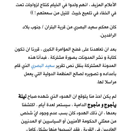
الأعلام المزيف ، انهم ولدوا في الخيام كنتاج لزواجات تمت
في الخفاء في تلميحٍ خبيث للنيل من سمعتهم ! ))
كان معكم سعيد البصري من قرية البتران / جنوب بلاد
الرافدين.
بعد ان تعاهدنا على فضح المؤامرة الكبرى ، قررنا ان تكون
كتابة و نشر المدونات بصورة مشتركة . فبدأنا هذه
المدونة المشتركة بنقل نص تقرير
سعيد البصري
الذي قام
بأعداده و تصويره لصالح المنظمة الدولية التي يعمل
مراسلا لها.
ليلة
لم يكن احدٌ منا يتوقع ان الهدوء الذي شهده صباح
يأجوج و مأجوج
الدامية ، سيستمر لعدة أيام . اكتشفنا
بعدها ، ان ذلك الهدوء كان بسب عدم وجود ايَّ شخصٍ
من ممثلي الحكومة الأمنيين أو السياسيين او المدنيين
العاديين في القرية . فقد انسحبوا منها بشكل كامل.