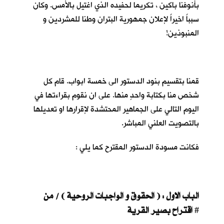
بأنوفنا باكين ، تكريما لحفيده الذي اغتيل بالأمس. وكان
سبباً اخيراً لإعلان جمهورية البتران وطنا للمشردين و
المنبوذين!
قمنا بتقسيم بنود الدستور الى خمسة ابواب. قام كل
شخص منا بكتابة واحدٍ منها. على ان نقوم بقراءتها في
اليوم التالي على الجماهير المحتشدة لإقرارها او تعديلها
بالتصويت العلني المباشر.
فكانت مسودة الدستور المقترح كما يلي :
الباب الاول : ( الحقوق و الواجبات الروحية ) / من
اقتراح بصير القرية
#