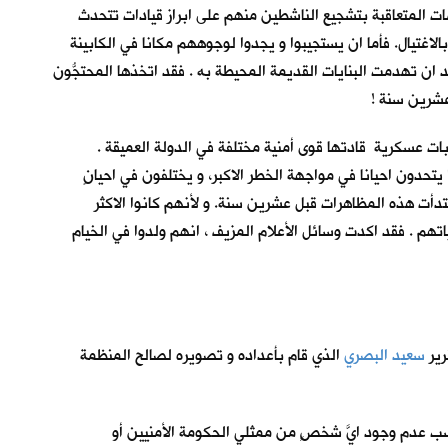
ت المتعاقبة بتشجيع الناشطين منهم على ابراز قيادات تتحدث
اغتيال. فأما ان يستجيبوا و يجدوا لوجوههم مكانا في الكابينة
د ان تهدمت البنايات القديمة المحيطة به . فقد اتخذها المحتجُّون
 عشرين سنة !
ت عسكرية قادتها قوى أمنية مختلفة في الدولة العميقة .
تحدون احيانا في مواجهة الخطر الاكبر، و يختلفون في احيانٍ
دأت هذه المظاهرات قبل عشرين سنة. و لأنهم كانوا الاكثر
ياتهم . فقد اكدت وسائل الأعلام المزيف ، انهم ولدوا في الخيام
رير
سعيد البصري
الذي قام بأعداده و تصويره لصالح المنظمة
بسب عدم وجود ايَّ شخصٍ من ممثلي الحكومة الأمنيين أو