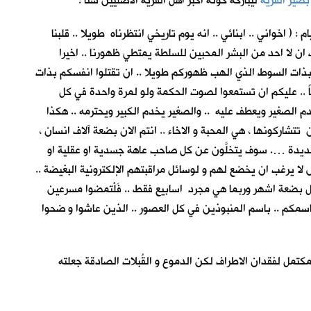
بصير القرية
ليباركه كونه اكبر اهل القرية الأصليين سناً !
( اخواني .. ابنائي .. انه يوم تاريخي انتظرناه طويلا .. قلبنا
ان لا احد من البشر المحبين للسلطة يمتطي ظهورنا .. اخيرا
 بذات السوط الذي الهب ظهوركم طويلا .. ان تقتلوا انفسكم بذات
اً .. عليكم ان تستمعوا لصوت الحكمة ولو لمرة واحدة في كل
دم الصغير ويعطف عليه .. والصغير يخدم الكبير ويحترمه .. هكذا
تشاركونها ، هي المحبة و الاخاء .. انتم الان بضعة آلاف انسان ،
 عديدة …. سوف يتخلَّون عن كل صاحب عاهة جسدية او عقلية او
ا يرغب ان يخضع لهم و لوسائل مراقبتهم الإلكترونية البغيضة ..
 بضعة اشهر وربما هي مجرد اسابيع فقط .. فَلْتمضوا مسرعين
ا باسمكم .. باسم المنبوذين في كل العصور .. الذين عاشوا و ضحوا
مكتمل لفقدان الاطراف لكن الدموع و القُبلات الصادقة جعلته