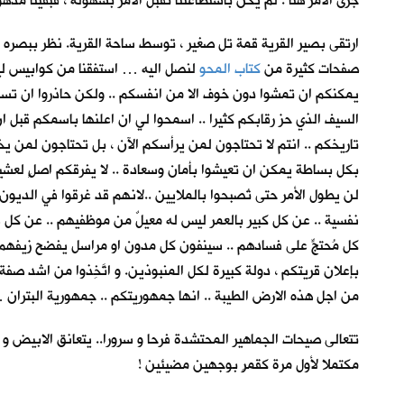
جرى الأمر هنا . لم يكن باستطاعتنا تقبل الأمر بسهولة ، فبقينا م
ارتقى بصير القرية قمة تل صغير ، توسط ساحة القرية. نظر ببصره الى ا
صفحات كثيرة من
كتاب المحو
لنصل اليه … استفقنا من كوابيس ليلي
يمكنكم ان تمشوا دون خوف الا من انفسكم .. ولكن حاذروا ان تسلط
السيف الذي حز رقابكم كثيرا .. اسمحوا لي ان اعلنها باسمكم قبل ا
تاريخكم .. انتم لا تحتاجون لمن يرأسكم الآن ، بل تحتاجون لمن يخد
بكل بساطة يمكن ان تعيشوا بأمان وسعادة .. لا يفرقكم اصلٍ لعشيرة 
لن يطول الأمر حتى تُصبحوا بالملايين ..لانهم قد غرقوا في الدي
نفسية .. عن كل كبير بالعمر ليس له معيلٌ من موظفيهم .. عن كل 
كل مُحتجٍّ على فسادهم .. سينفون كل مدون او مراسل يفضح زيفه
بإعلان قريتكم ، دولة كبيرة لكل المنبوذين. و اتَّخِذوا من اشد صفة
من اجل هذه الارض الطيبة .. انها جمهوريتكم .. جمهورية البتران …
تتعالى صيحات الجماهير المحتشدة فرحا و سرورا.. يتعانق الابيض و 
مكتملا لأول مرة كقمرٍ بوجهين مضيئين !