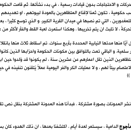
ركات و الاحتجاجات بدون قيادات رسمية ، في بدء نشأتها. ثم قامت الحكوما
كومية ، تكون ثمنا لإقناع المتظاهرين بالعودة لبيوتهم ، او تهديدهم بال
لمغدورين ، التي تم نصبها في ميدان القرية الكبير. و الذي توسع كثيرا ، بع
كةً ، لا تلبث ان يتم تخريبها . وهكذا استمرت لعبة القط والفأر لأكثر من
منها مدتها النيابية المحددة بأربع سنوات. تم اسقاط ثلاث منها بانقلابا
لمية. و الباقي تمت بالتوافق بين مكونات الحكومة واحزابها الذين كانوا ي
تظاهرين الذين تقل اعمارهم عن عشرين سنة ، لم يكونوا قد وُلدوا حين ابت
صام بيتاً لهم ، و لا عمليات الكر والفر اليومية عملاً يُتقنون تنفيذه في ح
))
و نشر المدونات بصورة مشتركة . فبدأنا هذه المدونة المشتركة بنقل نص تق
مأجوج
الدامية ، سيستمر لعدة أيام . اكتشفنا بعدها ، ان ذلك الهدوء كان 