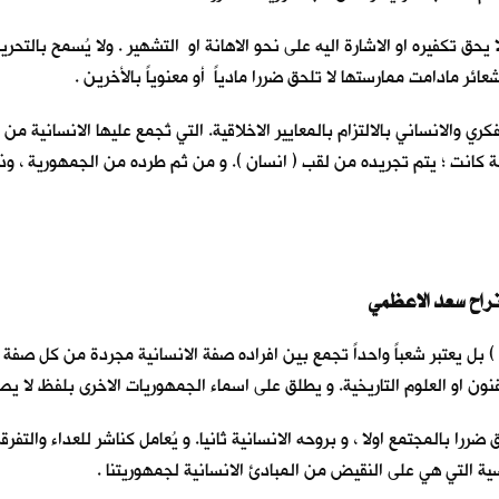
يحق تكفيره او الاشارة اليه على نحو الاهانة او التشهير . ولا يُسمح بالتح
شعائر مادامت ممارستها لا تلحق ضررا مادياً أو معنوياً بالأخرين .
والانساني بالالتزام بالمعايير الاخلاقية. التي تُجمع عليها الانسانية من ا
لة كانت ؛ يتم تجريده من لقب ( انسان ). و من ثم طرده من الجمهورية ، وذل
ئف ) بل يعتبر شعباً واحداً تجمع بين افراده صفة الانسانية مجردة من كل صف
فنون او العلوم التاريخية. و يطلق على اسماء الجمهوريات الاخرى بلفظ لا يص
ضررا بالمجتمع اولا ، و بروحه الانسانية ثانيا. و يُعامل كناشر للعداء والت
ية التي هي على النقيض من المبادئ الانسانية لجمهوريتنا .