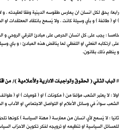
رابعا: يحق لكل انسان ان يمارس طقوسه الدينية وفقا لعقيدته . و لا 
) او ( طائفة ) و بأي وسيلة كانت . ولا يُسمح بانتقاد المعتقدات او ال
خامسا : يجب على كل انسان الحرص على مبادئ الترقي الروحي و الفكري 
على ارتكابه الفعلي او اللفظي لما يناقض هذه المبادئ ؛ و باي وسي
و ينظم ذلك بقانون.
الباب الثاني ( الحقوق والواجبات الادارية والأعلامية )/ من اقتراح سعد الاعظمي
#
اولا : لا يعتبر الشعب مؤلفا من ( مكونات ) او ( قوميات ) او ( طوا
الشعب سواءً في وسائل الأعلام او التواصل الاجتماعي او الآداب و ال
ثانيا : لا يُسمح لأي انسان من ممارسة ( مهنة السياسة ) كونها تلحق 
للمسائل السياسية او تنظيمه او ترويجه لفكر تكوين الاحزاب السياس