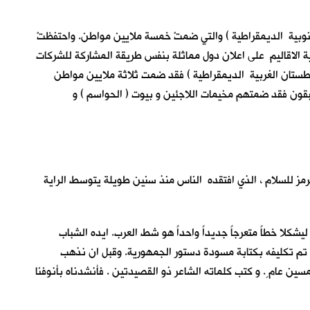
لجنوبية الديمقراطية ) والتي ضمتْ خمسة ملايين مواطن. واحتفظتْ
بقية الاقاليم على اعلان دول مماثلة بنفس طريقة المشاركة للشركات
فطستان الغربية الديمقراطية ) فقد ضمت ثلاثة ملايين مواطن
بقون فقد ضمتهم مخيمات اللاجئين و بيوت ( الحواسم ) و
 يرمز للسلام ، الذي افتقده الناس منذ سنين طويلة يتوسط الراية
شكلا خطاً متعرجاً جديداً واحداً هو شط العرب. ايده الشباب
 تم تكليفه بكتابة مسودة دستور الجمهورية. وقبل ان نذهب
ين عام ٍ. و كتب كلماته الشاعر ذو القصيدتين . فأنشدناه بأنوفنا