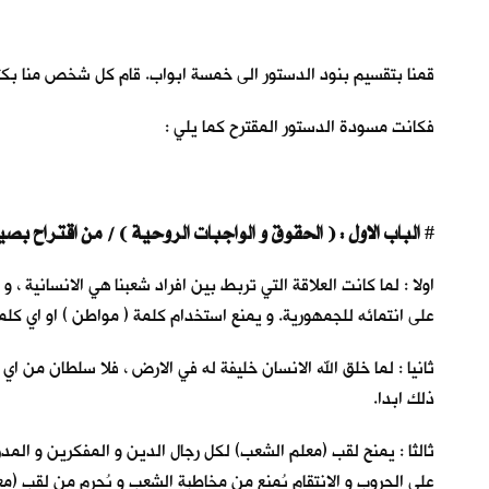
قمنا بتقسيم بنود الدستور الى خمسة ابواب. قام كل شخص منا بكتابة 
فكانت مسودة الدستور المقترح كما يلي :
الباب الاول : ( الحقوق و الواجبات الروحية ) / من اقتراح بصير القرية
#
اولا : لما كانت العلاقة التي تربط بين افراد شعبنا هي الانسانية 
على انتمائه للجمهورية. و يمنع استخدام كلمة ( مواطن ) او اي كلمة
ثانيا : لما خلق الله الانسان خليفة له في الارض ، فلا سلطان من اي 
ذلك ابدا.
ثالثا : يمنح لقب (معلم الشعب) لكل رجال الدين و المفكرين و الم
على الحروب و الانتقام يُمنع من مخاطبة الشعب و يُحرم من لقب (مع