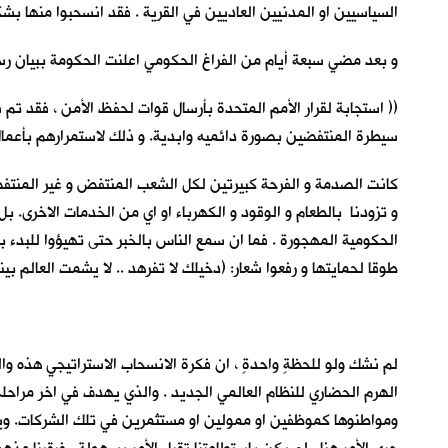
السياسيين او المدنيين العاديين في القرية . فقد انسحبوا منها بش
و بعد مضي سبعة أيام من الفراغ الحكومي اعلنت الحكومة ببيان ر
(( استجابة لقرار الأمم المتحدة بأرسال قوات لحفظ الأمن ، فقد تم
سيطرة المنتفضين بصورة دائميه وابدية. و ذلك لاستمرارهم بأعمال ال
كانت الصدمة و الفرحة كبيرتين لكل الشعب المنتفض و غير المنتفض. ا
و تزودنا بالطعام و الوقود و الكهرباء او اي من الخدمات الاخرى. بل 
الحكومية المهجورة . فما ان سمع الناس بالخبر حتى تهيؤوا للبدء بع
طوقا لحمايتها و رفعوا شعار: (دخيلك لا تفرهد .. لا يشمت العالم بينا 
لم نشك ولو للحظةٍ واحدةٍ ، ان فكرة الانسحاب الاستراتيجي هذه وال
الهرم الحضاري للنظام العالمي الجديد . والذي يهدف في اخر مراح
ومواطنوها كموظفين او ممولين او مستثمرين في تلك الشركات. ويتم