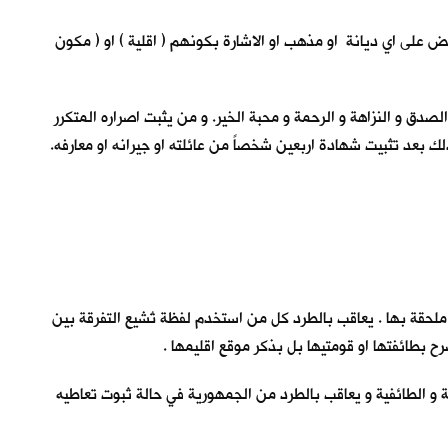
ريض على اي ديانة او مذهب او الاشارة بكونهم ( اقلية ) او ( مكون
لصدق و النزاهة و الرحمة و محبة الخير. و من يثبت اصراره المتكرر
ك بعد تثبيت شهادة اربعين شخصاً من عائلته او جيرانه او معارفه.
ة ملحقة بها . يعاقب بالطرد كل من استخدم لفظة تُشيع التفرقة بين
رح بطائفتها او قومتيها بل بذكر موقع اقليمها .
فرقة و الطائفية و يعاقب بالطرد من الجمهورية في حالة ثبوت تعاطيه