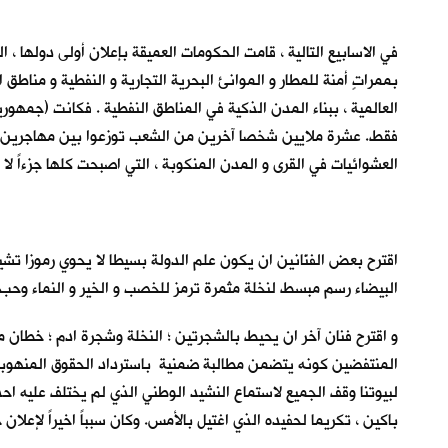
في الاسابيع التالية ، قامت الحكومات العميقة بإعلان أولى دولها
بممراتٍ أمنة للمطار و الموانئ البحرية التجارية و النفطية و مناط
العالمية ، ببناء المدن الذكية في المناطق النفطية . فكانت (جمه
فقط. عشرة ملايين شخصا آخرين من الشعب توزعوا بين مهاجرين و لا
العشوائيات في القرى و المدن المنكوبة ، التي اصبحت كلها جزءاً لا 
اقترح بعض الفنّانين ان يكون علم الدولة بسيطا لا يحوي رموزا تشير
البيضاء رسم مبسط لنخلة مثمرة ترمز للخصب و الخير و النماء وحب
و اقترح فنان آخر ان يحيط بالشجرتين ؛ النخلة وشجرة ادم ؛ خطان م
المنتفضين كونه يتضمن مطالبة ضمنية باسترداد الحقوق المنهوبة 
لبيوتنا وقف الجميع لاستماع النشيد الوطني الذي لم يختلف عليه احد
باكين ، تكريما لحفيده الذي اغتيل بالأمس. وكان سبباً اخيراً لإعلا