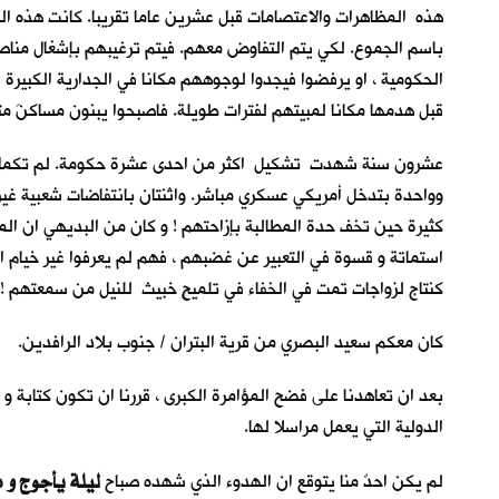
هذه المظاهرات والاعتصامات قبل عشرين عاما تقريبا. كانت هذه الح
باسم الجموع. لكي يتم التفاوض معهم. فيتم ترغيبهم بإشغال مناصب ح
الحكومية ، او يرفضوا فيجدوا لوجوههم مكانا في الجدارية الكبيرة ل
قبل هدمها مكانا لمبيتهم لفترات طويلة. فاصبحوا يبنون مساكنَ متحر
عشرون سنة شهدت تشكيل اكثر من احدى عشرة حكومة. لم تكمل أيّاً 
وواحدة بتدخل أمريكي عسكري مباشر. واثنتان بانتفاضات شعبية غير س
كثيرة حين تخف حدة المطالبة بإزاحتهم ! و كان من البديهي ان الم
استماتة و قسوة في التعبير عن غضبهم ، فهم لم يعرفوا غير خيام الاعت
كنتاج لزواجات تمت في الخفاء في تلميحٍ خبيث للنيل من سمعتهم ! 
كان معكم سعيد البصري من قرية البتران / جنوب بلاد الرافدين.
بعد ان تعاهدنا على فضح المؤامرة الكبرى ، قررنا ان تكون كتابة 
الدولية التي يعمل مراسلا لها.
ليلة يأجوج و 
لم يكن احدٌ منا يتوقع ان الهدوء الذي شهده صباح