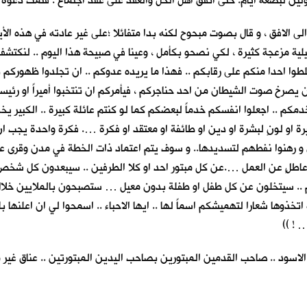
ذهولين لبضعة أيام. حتى اتفق اهل الحل والعقد على عقد اجتماع . فتمت دعوة
لافق ، و قال بصوت مبحوح لكنه بدا متفائلا ؛على غير عادته في هذه الأيام : 
ة مزعجة كثيرة ، لكي نصحو بكأمل ، وعينا في صبيحة هذا اليوم .. لنكتشف 
وا احدا منكم على رقابكم .. فهذا ما يريده عدوكم .. ان تجلدوا ظهوركم
ن يصرخ صوت الشيطان من احد حناجركم ، فيأمركم ان تنتخبوا أميراً او رئيس
مكم .. اجعلوا انفسكم خدماً لبعضكم كما لو كنتم عائلة كبيرة .. الكبير يخ
او لونٍ لبشرة او دين او طائفة او معتقد او فكرة …. فكرة واحدة يجب ان ت
ون و رهنوا نفطهم لتسديدها.. و سوف يتم اعتماد ذات الخطة في مدن وقرى
عاطلٍ عن العمل ….عن كل مبتور احد او كلا الطرفين .. سيبعدون كل شخص ل
م .. سيتخلون عن كل طفل او طفلة بدون معيل … ستصبحون بالملايين خلال
 اتخذوها شعارا لتهميشكم اسماً لها .. ايها الاحباء .. اسمحوا لي ان اعلنه
 ! ))
الاسود .. صاحب القدمين المبتورين بصاحب اليدين المبتورتين .. عناق غير 