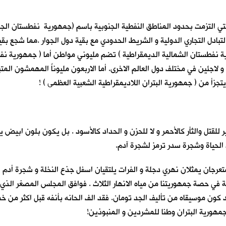
 ، التي التزمت بحدود المناطق النفطية الجنوبية باسم (جمهورية نفطستان ا
ق التبادل التجاري الدولية و الشريط الحدودي مع بقية دول الجوار .مما شجع 
ورية نفطستان الشمالية الديمقراطية ) تضم مليوني مواطن أما ( جمهورية ن
جئين في مختلف دول العالم الاخرى. أما الاربعون مليوناً المهمشون المت
يتجزأ من ( جمهورية البتران اللاديمقراطية الشعبية العظمى ) !
 للقتل والثأر كالأحمر و لا للحزن و الحداد كالأسود . بل يكون بلون ابيض
 الحياة وشجرة سدر ترمز لشجرة آدم.
تعرجان يمثلان نهري دجلة و الفرات يلتقيان اسفل جذع النخلة و شجرة أدم لي
في حصة جمهوريتنا من مياه الانهار الثلاث . فوافق المجلس المصغر الذي
 كون موسيقاه من تأليف الجد تومان. فقد الف الحانه بأنفه قبل اكثر من خمس
ن جمهورية البتران وطنا للمشردين و المنبوذين!