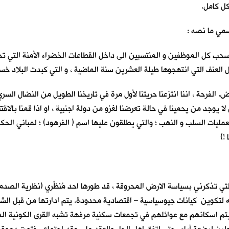
كل كامل.
سمي ما نصه :
 سحب كل الموظفين و المنتسبين الى داخل القطاعات الخضراء الأمنة التي تح
عنف التي انتهجوها طيلة العشرين سنة الماضية ، و التي كبدت البلاد خسائرَ
لفرحة ، اننا انتزعنا حريتنا لأول مرة في تاريخنا الطويل من النضال السري 
لا يوجد من يحمينا في حالة تعرضنا لغزو من دولة اجنبية ، او اذا قمنا بالاقت
مليات السلب و النهب ؛ والتي يطلقون عليها اسم ( الفرهود) ؛ لمباني الحكو
!)
تي تذكرني بسياسة الارض المحروقة ، قد طورها احد مُنظِّري (نظرية الصدمة و
له لتكوين كيانات جيوسياسية – اقتصادية محدودة. يتم ادارتها من قبل الش
 اسكانهم مع عوائلهم في تجمعات سكنية مرفهة تشبه القرى الكونية الذكية