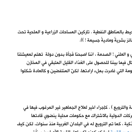
يط بالمناطق النفطية . تاركين المساحات الزراعية و الملحية تحت
 بشريةً وماديةً جسيمة ! )).
و العلني ! الصدمة ، اننا اصبحنا فَجأة بدون دولة تهتم لمعيشتنا
تال فيما بيننا للحصول على الغذاء القليل المتبقي في المخازن
مة التي غادرت بمِلء ارادتها. لكنّ المنتفضين و كالعادة شكلوا
الترويع ) . كإجراء اخير لعلاج الجماهير غير المرغوب فيها في
ركات الدولية بالاشتراك مع حكومات محلية ينضوي قادتها
 ، كما تم الترويج له في البلدان الغربية منذ سنوات. لكن كيف