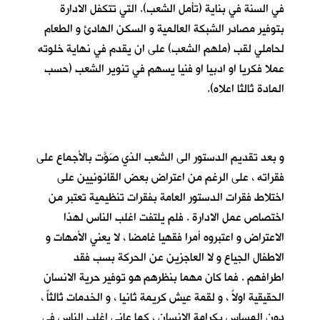
في السنة في بناية (تأمل الشعب). التي تتكفل الادارة
بتوفير مصادر الشبكة العالمية و السكن الهادئ و الطعام
لحاملي لقب (ملهم الشعب) على ان يقدم في نهاية خلوته
عملا فكريا او ادبيا او فنيا يسهم في تنوير الشعب (حسب
المادة ثالثا اعلاه).
و بعد تقديم الدستور الى الشعب الذي صَوَّت بالأجماع على
فقراته ، على الرغم من اعتراض بعض القانونيين على
اختلاط فقرات الدستور العامة بفقرات تنظيمية تعتبر من
اختصاص عمل الادارة . فلم يلتفت اغلب الناس لهذا
الاعتراض و اعتبروه أمرا فقهيا غامضا ، لا يعني الأمهات و
الاطفال الجياع و لا العاجزين عن الحركة بسب فقد
اطرافهم . فما كان مهما بنظرهم هو توفير حرية الانسان
الحقيقية اولاً ، و لقمة عيش كريمة ثانيا ، و الخدمات ثالثاً ،
دون المساس بكرامة الانسان ، كما عانى اغلب الناس في