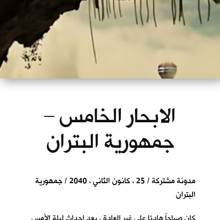
الابحار الخامس –
جمهورية البتران
مدونة مشتركة / 25 ، كانون الثاني ، 2040 / جمهورية
البتران
كان صباحاً هادئا على غير العادة ، بعد احداث ليلة الأمس