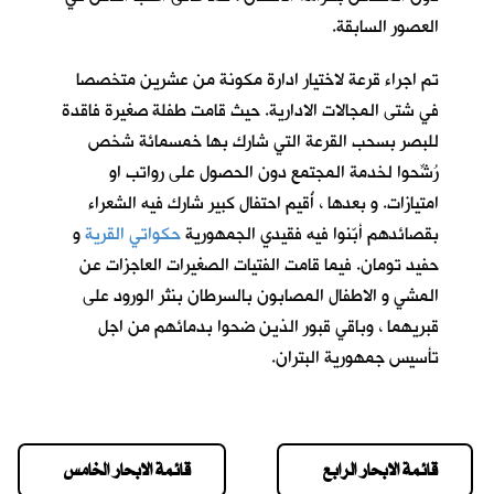
العصور السابقة.
تم اجراء قرعة لاختيار ادارة مكونة من عشرين متخصصا
في شتى المجالات الادارية. حيث قامت طفلة صغيرة فاقدة
للبصر بسحب القرعة التي شارك بها خمسمائة شخص
رُشِّحوا لخدمة المجتمع دون الحصول على رواتب او
امتيازات. و بعدها ، أُقيم احتفال كبير شارك فيه الشعراء
بقصائدهم أبّنوا فيه فقيدي الجمهورية
حكواتي القرية
و
حفيد تومان
. فيما قامت الفتيات الصغيرات العاجزات عن
المشي و الاطفال المصابون بالسرطان بنثر الورود على
قبريهما ، وباقي قبور الذين ضحوا بدمائهم من اجل
تأسيس جمهورية البتران.
قائمة الابحار الرابع
قائمة الابحار الخامس