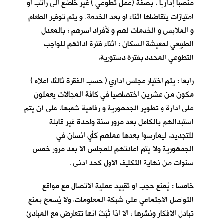
منصباً إداريا ، بصفة (عمل تطوعي ) غير خاضع الى راتب او
امتيازات يتقاضاها اثناء او بعد الخدمة. و يتم توفير الطعام
و الملابس و الخدمات لهم و لأفراد اسرهم ؛ بالمعدل
الطبيعي لمعيشة السكان ؛ اثناء فترة ادائهم للواجب
التطوعي المحدد بفترة دستورية.
رابعا : يتم اختيار مجلس اداري ( حسب الفقرة ثالثا، اعلاه )
مكون من عشرين اختصاصيا في كافة المجالات يعملون
على ادارة و تطوير الجمهورية و رفاهية شعبها. على ان يتم
استبدالهم بالكامل بعد مرور سنة واحدة غير قابلة
للتجديد. ليمارسوا بعدها عملهم كأي انسان في
الجمهورية ولا يتم اعادتهم للمجلس الا بعد مرور خمس
سنوات من نهاية التكليف الاول كحد ادنى .
خامسا : يُمنع حجب او تقييد عملية الاتصال مع مواقع
التواصل الاجتماعي على شبكة المعلومات. ولا يُسمح بمنع
تبادل الافكار ونشرها ، الا اذا ثَبَتَ انها تتعارض مع المبادئ