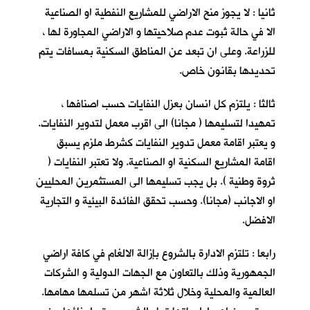
ثانيا : لا يجوز منح الاراضي للمشاريع النفطية او الصناعية
الا في حالة ثبوت عدم صلاحيتها و الاراضي المجاورة لها ،
للزراعة. وعلى ان تبعد عن المناطق السكنية بمسافات يتم
تحديدها بقانون خاص.
ثالثا : يلتزم كل انسان بعزل النفايات حسب اصنافها ،
تمهيدا لتسليمها ( مجانا) الى اقرب معمل لتدوير النفايات.
و يعتبر اقامة معمل تدوير النفايات كشرط ملزم يسبق
اقامة المشاريع السكنية او الصناعية. ولا تعتبر النفايات (
ثروة وطنية ). بل يجب تسليمها الى المستثمرين المحليين
او الاجانب (مجانا). وحسب تحقق الفائدة البيئية و التجارية
الافضل.
رابعا : تلتزم الادارة بالشروع بإزالة الالغام في كافة اراضي
الجمهورية وذلك بالتعاون مع الجهات الدولية و الشركات
العالمية والمحلية وخلال ثلاثة اشهر من تسلمها مهامها.