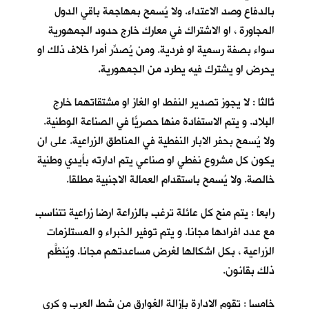
بالدفاع وصد الاعتداء. ولا يُسمح بمهاجمة باقي الدول
المجاورة ، او الاشتراك في معارك خارج حدود الجمهورية
سواء بصفة رسمية او فردية. ومن يُصدِّر أمرا خلاف ذلك او
يحرض او يشترك فيه يطرد من الجمهورية.
ثالثا : لا يجوز تصدير النفط او الغاز او مشتقاتهما خارج
البلاد. و يتم الاستفادة منها حصريّاً في الصناعة الوطنية.
ولا يُسمح بحفر الابار النفطية في المناطق الزراعية. على ان
يكون كل مشروع نفطي او صناعي يتم ادارته بأيدي وطنية
خالصة. ولا يُسمح باستقدام العمالة الاجنبية مطلقا.
رابعا : يتم منح كل عائلة ترغب بالزراعة ارضا زراعية تتناسب
مع عدد افرادها مجانا. و يتم توفير الخبراء و المستلزمات
الزراعية ، بكل اشكالها لغرض مساعدتهم مجانا. ويُنظَّم
ذلك بقانون.
خامسا : تقوم الادارة بإزالة الغوارق من شط العرب و كري