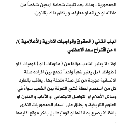
الجمهورية ، وذلك بعد تثبيت شهادة اربعين شخصاً من
عائلته او جيرانه او معارفه. و ينظم ذلك بقانون.
الباب الثاني ( الحقوق والواجبات الادارية والأعلامية )/
من اقتراح سعد الاعظمي
#
اولا : لا يعتبر الشعب مؤلفا من ( مكونات ) او ( قوميات ) او
( طوائف ) بل يعتبر شعباً واحداً تجمع بين افراده صفة
الانسانية مجردة من كل صفة ملحقة بها . يعاقب بالطرد
كل من استخدم لفظة تُشيع التفرقة بين الشعب سواءً في
وسائل الأعلام او التواصل الاجتماعي او الآداب و الفنون او
العلوم التاريخية. و يطلق على اسماء الجمهوريات الاخرى
بلفظ لا يصرح بطائفتها او قومتيها بل بذكر موقع اقليمها
.