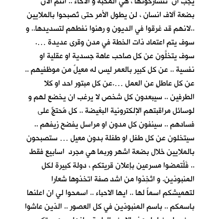
يجب ان تتشاركونها ، هي المحبة و الاخاء .. انتم الان
بضعة آلاف انسان ، لن يطول الأمر حتى تُصبحوا بالملايين
..لانهم قد غرقوا في الديون و رهنوا نفطهم لتسديدها.. و
سوف يتم اعتماد ذات الخطة في مدن وقرى عديدة ….
سوف يتخلَّون عن كل صاحب عاهة جسدية او عقلية او
نفسية .. عن كل كبير بالعمر ليس له معيلٌ من موظفيهم ..
عن كل عاطلٍ عن العمل ….عن كل مبتور احد او كلا
الطرفين .. سيبعدون كل شخص لا يرغب ان يخضع لهم و
لوسائل مراقبتهم الإلكترونية البغيضة .. كل مُحتجٍّ على
فسادهم .. سينفون كل مدون او مراسل يفضح زيفهم ..
سيتخلون عن كل طفل او طفلة بدون معيل … ستصبحون
بالملايين خلال بضعة اشهر وربما هي مجرد اسابيع فقط
.. فَلْتمضوا مسرعين بإعلان قريتكم ، دولة كبيرة لكل
المنبوذين. و اتَّخِذوا من اشد صفة اتخذوها شعارا
لتهميشكم اسماً لها .. ايها الاحباء .. اسمحوا لي ان اعلنها
باسمكم .. باسم المنبوذين في كل العصور .. الذين عاشوا