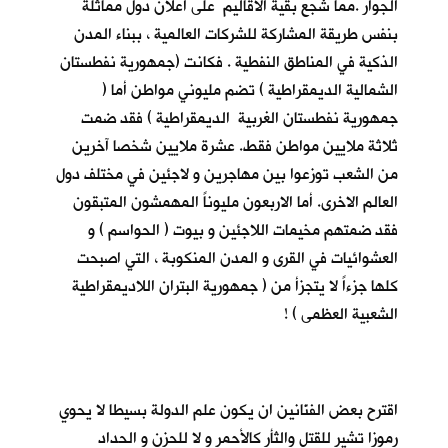
الجوار .مما شجع بقية الاقاليم على اعلان دول مماثلة
بنفس طريقة المشاركة للشركات العالمية ، ببناء المدن
الذكية في المناطق النفطية . فكانت (جمهورية نفطستان
الشمالية الديمقراطية ) تضم مليوني مواطن أما (
جمهورية نفطستان الغربية الديمقراطية ) فقد ضمت
ثلاثة ملايين مواطن فقط. عشرة ملايين شخصا آخرين
من الشعب توزعوا بين مهاجرين و لاجئين في مختلف دول
العالم الاخرى. أما الاربعون مليوناً المهمشون المتبقون
فقد ضمتهم مخيمات اللاجئين و بيوت ( الحواسم ) و
العشوائيات في القرى و المدن المنكوبة ، التي اصبحت
كلها جزءاً لا يتجزأ من ( جمهورية البتران اللاديمقراطية
الشعبية العظمى ) !
اقترح بعض الفنّانين ان يكون علم الدولة بسيطا لا يحوي
رموزا تشير للقتل والثأر كالأحمر و لا للحزن و الحداد