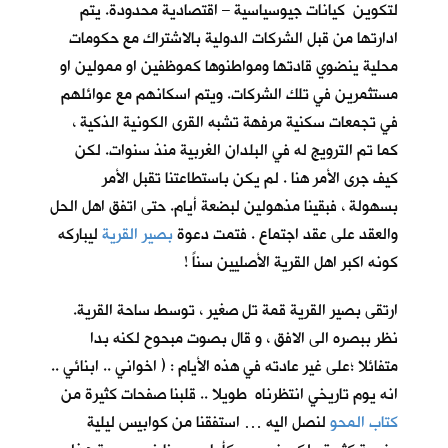
لتكوين كيانات جيوسياسية – اقتصادية محدودة. يتم
ادارتها من قبل الشركات الدولية بالاشتراك مع حكومات
محلية ينضوي قادتها ومواطنوها كموظفين او ممولين او
مستثمرين في تلك الشركات. ويتم اسكانهم مع عوائلهم
في تجمعات سكنية مرفهة تشبه القرى الكونية الذكية ،
كما تم الترويج له في البلدان الغربية منذ سنوات. لكن
كيف جرى الأمر هنا . لم يكن باستطاعتنا تقبل الأمر
بسهولة ، فبقينا مذهولين لبضعة أيام. حتى اتفق اهل الحل
والعقد على عقد اجتماع . فتمت دعوة
بصير القرية
ليباركه
كونه اكبر اهل القرية الأصليين سناً !
ارتقى بصير القرية قمة تل صغير ، توسط ساحة القرية.
نظر ببصره الى الافق ، و قال بصوت مبحوح لكنه بدا
متفائلا ؛على غير عادته في هذه الأيام : ( اخواني .. ابنائي ..
انه يوم تاريخي انتظرناه طويلا .. قلبنا صفحات كثيرة من
كتاب المحو
لنصل اليه … استفقنا من كوابيس ليلية