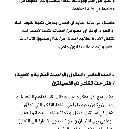
و يعتبر من اهم اولوياتها تجاه الشعب. ويتم اعفاؤها من
مهامها في حالة اخفاقها.
خامسا : في حالة اصابة اي انسان بمرض نتيجة لتلوث الماء
او الهواء. او بتر اي عضو من اعضائه نتيجة لانفجار لغم ،
تتكفل الادارة بعلاجه (مجانا) من خلال صندوق الايرادات
العام. و يُنظَّم ذلك بقانون خاص.
الباب الخامس (الحقوق والواجبات الفكرية و الادبية)
#
/ اقتراحات الشاعر ذي القصيدتين
اولا : يمنح كل مفكر واديب و فنان لقب (ملهم الشعب). و
يجب ان يكون دوره بارزاً في اشاعة الافكار التي تُحقِّق
الأمل في مستقبل افضل. و تحفز مشاعر المحبة و العمل
الجماعي بين الانسان و اخوانه ، دون الاشارة الى التمايز