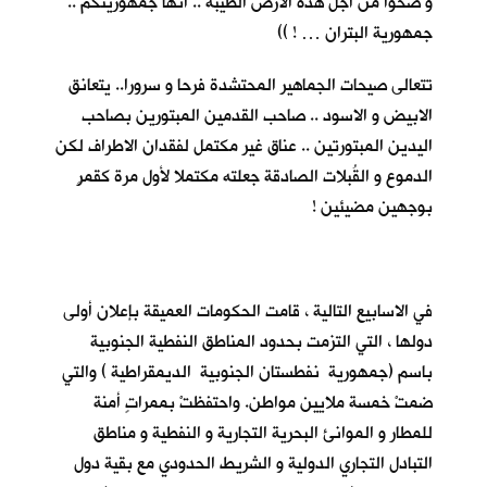
و ضحوا من اجل هذه الارض الطيبة .. انها جمهوريتكم ..
جمهورية البتران … ! ))
تتعالى صيحات الجماهير المحتشدة فرحا و سرورا.. يتعانق
الابيض و الاسود .. صاحب القدمين المبتورين بصاحب
اليدين المبتورتين .. عناق غير مكتمل لفقدان الاطراف لكن
الدموع و القُبلات الصادقة جعلته مكتملا لأول مرة كقمرٍ
بوجهين مضيئين !
في الاسابيع التالية ، قامت الحكومات العميقة بإعلان أولى
دولها ، التي التزمت بحدود المناطق النفطية الجنوبية
باسم (جمهورية نفطستان الجنوبية الديمقراطية ) والتي
ضمتْ خمسة ملايين مواطن. واحتفظتْ بممراتٍ أمنة
للمطار و الموانئ البحرية التجارية و النفطية و مناطق
التبادل التجاري الدولية و الشريط الحدودي مع بقية دول