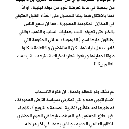
من يحمينا في حالة تعرضنا لغزو من دولة اجنبية ، او اذا
قمنا بالاقتتال فيما بيننا للحصول على الغذاء القليل المتبقي
في المخازن الحكومية المهجورة . فما ان سمع الناس
بالخبر حتى تهيؤوا للبدء بعمليات السلب و النهب ؛ والتي
يطلقون عليها اسم ( الفرهود) ؛ لمباني الحكومة التي
غادرت بمِلء ارادتها. لكنّ المنتفضين و كالعادة شكلوا
طوقا لحمايتها و رفعوا شعار: (دخيلك لا تفرهد .. لا يشمت
العالم بينا !)
لم نشك ولو للحظةٍ واحدةٍ ، ان فكرة الانسحاب
الاستراتيجي هذه والتي تذكرني بسياسة الارض المحروقة ،
قد طورها احد مُنظِّري (نظرية الصدمة والترويع ) . كإجراء
اخير لعلاج الجماهير غير المرغوب فيها في الهرم الحضاري
للنظام العالمي الجديد . والذي يهدف في اخر مراحله