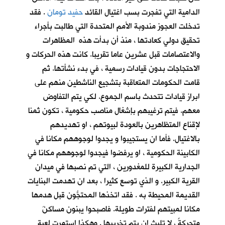
الدامية التي تفجرت بسب اغتيال القائد
حفيد تومان
. فقد
تدخلت العجوز مندوبة الأمم المتحدة التي طالبت بأجراء
تحقيق دولي كعادتها ، منذ أن بدأت هذه المظاهرات
والاعتصامات قبل عشرين عاما تقريبا. كانت هذه الحركات و
الاحتجاجات بدون قيادات رسمية ، في بدء نشأتها. ثم
قامت الحكومات المتعاقبة بتشجيع الناشطين منهم على
ابراز قيادات تتحدث باسم الجموع. لكي يتم التفاوض
معهم. فيتم ترغيبهم بإشغال مناصب حكومية ، تكون ثمنا
لإقناع المتظاهرين بالعودة لبيوتهم ، او تهديدهم
بالاغتيال. فأما ان يستجيبوا و يجدوا لوجوههم مكانا في
الكابينة الحكومية ، او يرفضوا فيجدوا لوجوههم مكانا في
الجدارية الكبيرة للمغدورين ، التي تم نصبها في ميدان
القرية الكبير. و الذي توسع كثيرا ، بعد ان تهدمت البنايات
القديمة المحيطة به . فقد اتخذها المحتجُّون قبل هدمها
مكانا لمبيتهم لفترات طويلة. فاصبحوا يبنون مساكنَ
متحركةً ، لا تلبث ان يتم تخريبها . وهكذا استمرت لعبة