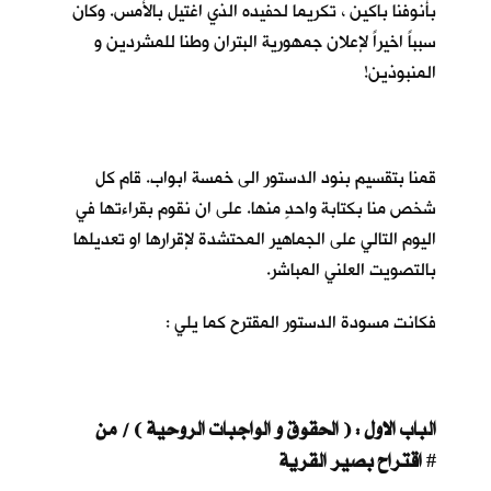
بأنوفنا باكين ، تكريما لحفيده الذي اغتيل بالأمس. وكان
سبباً اخيراً لإعلان جمهورية البتران وطنا للمشردين و
المنبوذين!
قمنا بتقسيم بنود الدستور الى خمسة ابواب. قام كل
شخص منا بكتابة واحدٍ منها. على ان نقوم بقراءتها في
اليوم التالي على الجماهير المحتشدة لإقرارها او تعديلها
بالتصويت العلني المباشر.
فكانت مسودة الدستور المقترح كما يلي :
الباب الاول : ( الحقوق و الواجبات الروحية ) / من
اقتراح بصير القرية
#