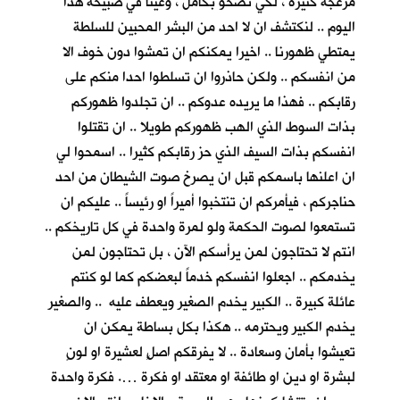
مزعجة كثيرة ، لكي نصحو بكأمل ، وعينا في صبيحة هذا
اليوم .. لنكتشف ان لا احد من البشر المحبين للسلطة
يمتطي ظهورنا .. اخيرا يمكنكم ان تمشوا دون خوف الا
من انفسكم .. ولكن حاذروا ان تسلطوا احدا منكم على
رقابكم .. فهذا ما يريده عدوكم .. ان تجلدوا ظهوركم
بذات السوط الذي الهب ظهوركم طويلا .. ان تقتلوا
انفسكم بذات السيف الذي حز رقابكم كثيرا .. اسمحوا لي
ان اعلنها باسمكم قبل ان يصرخ صوت الشيطان من احد
حناجركم ، فيأمركم ان تنتخبوا أميراً او رئيساً .. عليكم ان
تستمعوا لصوت الحكمة ولو لمرة واحدة في كل تاريخكم ..
انتم لا تحتاجون لمن يرأسكم الآن ، بل تحتاجون لمن
يخدمكم .. اجعلوا انفسكم خدماً لبعضكم كما لو كنتم
عائلة كبيرة .. الكبير يخدم الصغير ويعطف عليه .. والصغير
يخدم الكبير ويحترمه .. هكذا بكل بساطة يمكن ان
تعيشوا بأمان وسعادة .. لا يفرقكم اصلٍ لعشيرة او لونٍ
لبشرة او دين او طائفة او معتقد او فكرة …. فكرة واحدة