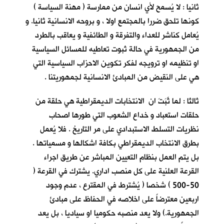
ثانيا : لا يُسمح لأي انسان من ممارسة ( مهنة السياسة )
كونها تلحق ضررا بالمجتمع اولا ، و بروحه الانسانية ثانيا. و
يُعامل كناشر للعداء والتفرقة و الطائفية و يعاقب بالطرد
من الجمهورية في حالة ثبوت تعاطيه للمسائل السياسية
او تنظيمه او ترويجه لفكر تكوين الاحزاب السياسية التي
هي على النقيض من المبادئ الانسانية لجمهوريتنا .
ثالثا : لما ثَبَتَ ان الانتخابات الديمقراطية هي حلقة من
حلقات استعباد و خداع الشعوب التي طورها اصحاب
نظريات التسلط الاستبدادي على مر التاريخ . فلا يُعمل
بطرق الانتخاب الديمقراطي بكافة اشكالها و مسمياتها .
بل يتم العمل بنظام التعيين المباشر عن طريق اجراء
القرعة العلنية على كل منصب اداري. يشترك في القرعة (
50-500 ) شخصا ( يُشترط في المقترع ، عدم وجود
اربعين معترضاً على اخلاصه في الحفاظ على مبادئ
الجمهورية.) ولا يعد منصبه حكوميا او سياديا ، بل يعد