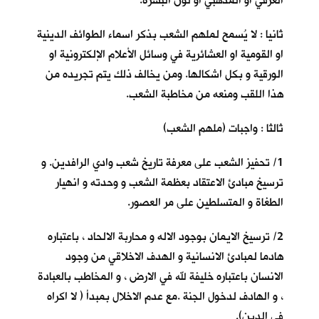
العرقي او المذهبي او لون البشرة.
ثانيا : لا يُسمح لملهم الشعب بذكر اسماء الطوائف الدينية
او القومية او العشائرية في وسائل الأعلام الإلكترونية او
الورقية و بكل اشكالها. ومن يخالف ذلك يتم تجريده من
هذا اللقب ومنعه من مخاطبة الشعب.
ثالثا : واجبات (ملهم الشعب)
1/ تحفيز الشعب على معرفة تاريخ شعب وادي الرافدين. و
ترسيخ مبادئ الاعتقاد بعظمة الشعب و وحدته و انهيار
الطغاة و المتسلطين على مر العصور.
2/ ترسيخ الايمان بوجود الاله و محاربة الالحاد ، باعتباره
هادما لمبادئ الانسانية و الهدف الاخلاقي من وجود
الانسان باعتباره خليفة لله في الارض ، و المخاطب بالعبادة
، و الهادف لدخول الجنة .مع عدم الاخلال بمبدأ ( لا اكراه
في الدين).