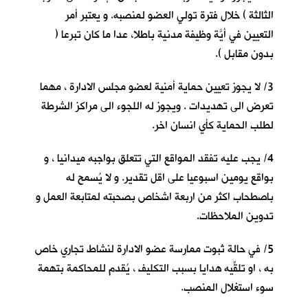
الثالثة ) خلال فترة تولي العضو لمنصبه. و يعتبر أمر
التعيين في أيَّة وظيفة مدنية باطلا، عدا ما كان تبرعا (
بدون مقابل ).
3/ لا يجوز تعيين حماية أمنية لعضو مجلس الادارة ، مهما
تعرض الى تهديدات . ويجوز له اللجوء الى مراكز الشرطة
لطلب الحماية كأي انسان اخر.
4/ يجب عليه تفقد المواقع التي تتعلق بواجبه ميدانيا ، و
بواقع يومين اسبوعيا على اقل تقدير. و لا يُسمح له
باصطحاب اكثر من اربعة اشخاص بصحبته لمتابعة العمل و
تدوين الملاحظات.
5/ في حالة ثبوت ممارسة عضو الادارة لنشاط تجاري خاص
به ، او تلقِّيه هدايا بسبب التكليف ، يُقدم للمحاكمة بتهمة
سوء استغلال المنصب.