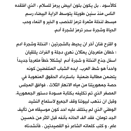
كالأسود . بل يكون بلون ابيض يرمز للسلام ، الذي افتقده
الناس منذ سنين طويلة يتوسط الراية البيضاء رسم
مبسط لنخلة مثمرة ترمز للخصب و الخير و النماء وحب
الحياة وشجرة سدر ترمز لشجرة آدم.
و اقترح فنان آخر ان يحيط بالشجرتين ؛ النخلة وشجرة ادم
؛ خطان متعرجان يمثلان نهري دجلة و الفرات يلتقيان
اسفل جذع النخلة و شجرة أدم ليشكلا خطاً متعرجاً جديداً
واحداً هو شط العرب. ايده الشباب المنتفضين كونه
يتضمن مطالبة ضمنية باسترداد الحقوق المنهوبة في
حصة جمهوريتنا من مياه الانهار الثلاث . فوافق المجلس
المصغر الذي تم تكليفه بكتابة مسودة دستور الجمهورية.
وقبل ان نذهب لبيوتنا وقف الجميع لاستماع النشيد
الوطني الذي لم يختلف عليه احد كون موسيقاه من تأليف
الجد تومان. فقد الف الحانه بأنفه قبل اكثر من خمسين
عام ٍ. و كتب كلماته الشاعر ذو القصيدتين . فأنشدناه