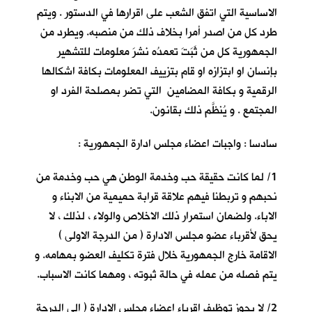
الاساسية التي اتفق الشعب على اقرارها في الدستور . ويتم
طرد كل من اصدر أمرا بخلاف ذلك من منصبه. ويطرد من
الجمهورية كل من ثَبَتَ تعمدُه نشرَ معلومات للتشهير
بإنسان او ابتزازه او قام بتزييف المعلومات بكافة اشكالها
الرقمية و بكافة المضامين التي تضر بمصلحة الفرد او
المجتمع . و يُنظَّم ذلك بقانون.
سادسا : واجبات اعضاء مجلس ادارة الجمهورية :
1/ لما كانت حقيقة حب وخدمة الوطن هي حب وخدمة من
نحبهم و تربطنا فيهم علاقة قرابة حميمية من الابناء و
الاباء. ولضمان استمرار ذلك الاخلاص والولاء ، لذلك ، لا
يحق لأقرباء عضو مجلس الادارة ( من الدرجة الاولى )
الاقامة خارج الجمهورية خلال فترة تكليف العضو بمهامه. و
يتم فصله من عمله في حالة ثبوته ، ومهما كانت الاسباب.
2/ لا يجوز توظيف اقرباء اعضاء مجلس الإدارة ( الى الدرجة