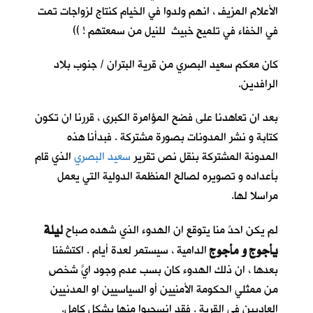
الأعلام المزيف ، انهم ولدوا في الخيام كنتاج لزواجات تمت
في الخفاء في تلميحٍ خبيث للنيل من سمعتهم ! ))
كان معكم سعيد البصري من قرية البتران / جنوب بلاد
الرافدين.
بعد ان تعاهدنا على فضح المؤامرة الكبرى ، قررنا ان تكون
كتابة و نشر المدونات بصورة مشتركة . فبدأنا هذه
المدونة المشتركة بنقل نص تقرير
سعيد البصري
الذي قام
بأعداده و تصويره لصالح المنظمة الدولية التي يعمل
مراسلا لها.
ليلة
لم يكن احدٌ منا يتوقع ان الهدوء الذي شهده صباح
يأجوج و مأجوج
الدامية ، سيستمر لعدة أيام . اكتشفنا
بعدها ، ان ذلك الهدوء كان بسب عدم وجود ايَّ شخصٍ
من ممثلي الحكومة الأمنيين أو السياسيين او المدنيين
العاديين في القرية . فقد انسحبوا منها بشكل كامل.