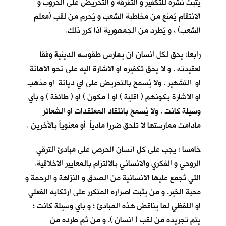
يثبت نشره للتكفير و التفرقة و التحريض على الحروب و
الانتقام يُمنع من مخاطبة الشعب و يُحرم من لقب (معلم
الشعب) ، و يُطرد من الجمهورية اذا كرر ذلك.
رابعا: يحق لكل انسان ان يمارس طقوسه الدينية وفقا
لعقيدته . و لا يحق تكفيره او الاشارة اليه على نحو الاهانة
او التشهير . ولا يُسمح بالتحريض على اي ديانة او مذهب
او الاشارة بكونهم ( اقلية ) او ( مكون ) او ( طائفة ) و بأي
وسيلة كانت . ولا يُسمح بانتقاد المعتقدات او الشعائر
مادامت ممارستها لا تلحق ضررا مادياً أو معنوياً بالأخرين .
خامسا : يجب على كل انسان الحرص على مبادئ الترقي
الروحي و الفكري والانساني بالالتزام بالمعايير الاخلاقية.
التي تُجمع عليها الانسانية من الصدق و النزاهة و الرحمة و
محبة الخير. و من يثبت اصراره المتكرر على ارتكابه الفعلي
او اللفظي لما يناقض هذه المبادئ ؛ و باي وسيلة كانت ؛
يتم تجريده من لقب ( انسان ). و من ثم طرده من