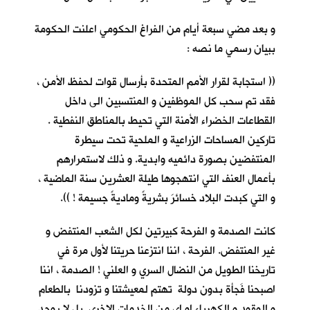
و بعد مضي سبعة أيام من الفراغ الحكومي اعلنت الحكومة
ببيان رسمي ما نصه :
(( استجابة لقرار الأمم المتحدة بأرسال قوات لحفظ الأمن ،
فقد تم سحب كل الموظفين و المنتسبين الى داخل
القطاعات الخضراء الأمنة التي تحيط بالمناطق النفطية .
تاركين المساحات الزراعية و الملحية تحت سيطرة
المنتفضين بصورة دائميه وابدية. و ذلك لاستمرارهم
بأعمال العنف التي انتهجوها طيلة العشرين سنة الماضية ،
و التي كبدت البلاد خسائرَ بشريةً وماديةً جسيمة ! )).
كانت الصدمة و الفرحة كبيرتين لكل الشعب المنتفض و
غير المنتفض. الفرحة ، اننا انتزعنا حريتنا لأول مرة في
تاريخنا الطويل من النضال السري و العلني ! الصدمة ، اننا
اصبحنا فَجأة بدون دولة تهتم لمعيشتنا و تزودنا بالطعام
و الوقود و الكهرباء او اي من الخدمات الاخرى. بل لا يوجد