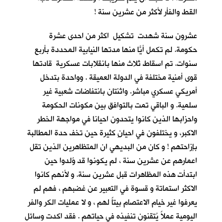
القط والفأر لأكثر من عشرين سنة !
عشرون سنة شهدت تشكيل اكثر من احدى عشرة
حكومة. لم تكمل أيّاً منها مدتها النيابية المحددة بأربع
سنوات. تم اسقاط ثلاث منها بانقلابات عسكرية قادتها
قوى أمنية مختلفة في الدولة العميقة . وواحدة بتدخل
أمريكي عسكري مباشر. واثنتان بانتفاضات شعبية غير
سلمية. و الباقي تمت بالتوافق بين مكونات الحكومة
واحزابها الذين كانوا يتحدون احيانا في مواجهة الخطر
الاكبر، و يختلفون في احيانٍ كثيرة حين تخف حدة المطالبة
بإزاحتهم ! و كان من البديهي ان المتظاهرين الذين تقل
اعمارهم عن عشرين سنة ، لم يكونوا قد وُلدوا حين
ابتدأت هذه المظاهرات قبل عشرين سنة. و لأنهم كانوا
الاكثر استماتة و قسوة في التعبير عن غضبهم ، فهم لم
يعرفوا غير خيام الاعتصام بيتاً لهم ، و لا عمليات الكر والفر
اليومية عملاً يُتقنون تنفيذه في حياتهم . فقد اكدت وسائل