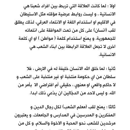
اولا : لما كانت العلاقة التي تربط بين افراد شعبنا هي
الانسانية ، و ليست روابط عرضية مؤقته مثل الاستيطان
في الاقليم او استخدام اللغة او الانتماء العرقي، لذلك يطلق
لقب (انسان) على كل من تمت الموافقة على انتمائه
للجمهورية. و يمنع استخدام كلمة ( مواطن ) او اي كلمة
اخرى لا تجعل العلاقة الرابطة بين ابناء الشعب هي
الانسانية.
ثانيا : لما خلق الله الانسان خليفة له في الارض ، فلا
سلطان من اي حكومة منتخبة او غير منتخبة على الشعب و
لا حاكم واقعي او معنوي ، حقيقي أم افتراضي الا بأمر من
الله. و ليس لاحد من الدجَّالين ان يدَّعي ذلك ابدا.
ثالثا : يمنح لقب (معلم الشعب) لكل رجال الدين و
المفكرين و المدرسين في المدارس و الجامعات. و يعتبرون
مرشدين للشعب نحو المحبة و الاخوة والسلام. و كل من