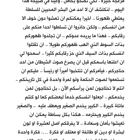
مزعجة كثيرة ، لكي نصحو بكأمل ، وعينا في صبيحة هذا
اليوم .. لنكتشف ان لا احد من البشر المحبين للسلطة
يمتطي ظهورنا .. اخيرا يمكنكم ان تمشوا دون خوف الا
من انفسكم .. ولكن حاذروا ان تسلطوا احدا منكم على
رقابكم .. فهذا ما يريده عدوكم .. ان تجلدوا ظهوركم
بذات السوط الذي الهب ظهوركم طويلا .. ان تقتلوا
انفسكم بذات السيف الذي حز رقابكم كثيرا .. اسمحوا لي
ان اعلنها باسمكم قبل ان يصرخ صوت الشيطان من احد
حناجركم ، فيأمركم ان تنتخبوا أميراً او رئيساً .. عليكم ان
تستمعوا لصوت الحكمة ولو لمرة واحدة في كل تاريخكم ..
انتم لا تحتاجون لمن يرأسكم الآن ، بل تحتاجون لمن
يخدمكم .. اجعلوا انفسكم خدماً لبعضكم كما لو كنتم
عائلة كبيرة .. الكبير يخدم الصغير ويعطف عليه .. والصغير
يخدم الكبير ويحترمه .. هكذا بكل بساطة يمكن ان
تعيشوا بأمان وسعادة .. لا يفرقكم اصلٍ لعشيرة او لونٍ
لبشرة او دين او طائفة او معتقد او فكرة …. فكرة واحدة