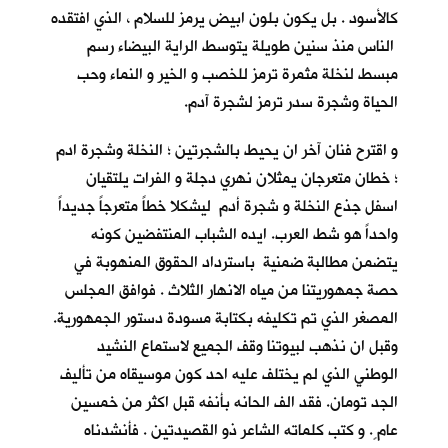
كالأسود . بل يكون بلون ابيض يرمز للسلام ، الذي افتقده
الناس منذ سنين طويلة يتوسط الراية البيضاء رسم
مبسط لنخلة مثمرة ترمز للخصب و الخير و النماء وحب
الحياة وشجرة سدر ترمز لشجرة آدم.
و اقترح فنان آخر ان يحيط بالشجرتين ؛ النخلة وشجرة ادم
؛ خطان متعرجان يمثلان نهري دجلة و الفرات يلتقيان
اسفل جذع النخلة و شجرة أدم ليشكلا خطاً متعرجاً جديداً
واحداً هو شط العرب. ايده الشباب المنتفضين كونه
يتضمن مطالبة ضمنية باسترداد الحقوق المنهوبة في
حصة جمهوريتنا من مياه الانهار الثلاث . فوافق المجلس
المصغر الذي تم تكليفه بكتابة مسودة دستور الجمهورية.
وقبل ان نذهب لبيوتنا وقف الجميع لاستماع النشيد
الوطني الذي لم يختلف عليه احد كون موسيقاه من تأليف
الجد تومان. فقد الف الحانه بأنفه قبل اكثر من خمسين
عام ٍ. و كتب كلماته الشاعر ذو القصيدتين . فأنشدناه