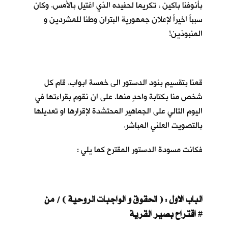
بأنوفنا باكين ، تكريما لحفيده الذي اغتيل بالأمس. وكان
سبباً اخيراً لإعلان جمهورية البتران وطنا للمشردين و
المنبوذين!
قمنا بتقسيم بنود الدستور الى خمسة ابواب. قام كل
شخص منا بكتابة واحدٍ منها. على ان نقوم بقراءتها في
اليوم التالي على الجماهير المحتشدة لإقرارها او تعديلها
بالتصويت العلني المباشر.
فكانت مسودة الدستور المقترح كما يلي :
الباب الاول : ( الحقوق و الواجبات الروحية ) / من
اقتراح بصير القرية
#