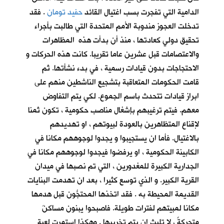
الدامية التي تفجرت بسب اغتيال القائد
حفيد تومان
. فقد
تدخلت العجوز مندوبة الأمم المتحدة التي طالبت بأجراء
تحقيق دولي كعادتها ، منذ أن بدأت هذه المظاهرات
والاعتصامات قبل عشرين عاما تقريبا. كانت هذه الحركات و
الاحتجاجات بدون قيادات رسمية ، في بدء نشأتها. ثم
قامت الحكومات المتعاقبة بتشجيع الناشطين منهم على
ابراز قيادات تتحدث باسم الجموع. لكي يتم التفاوض
معهم. فيتم ترغيبهم بإشغال مناصب حكومية ، تكون ثمنا
لإقناع المتظاهرين بالعودة لبيوتهم ، او تهديدهم
بالاغتيال. فأما ان يستجيبوا و يجدوا لوجوههم مكانا في
الكابينة الحكومية ، او يرفضوا فيجدوا لوجوههم مكانا في
الجدارية الكبيرة للمغدورين ، التي تم نصبها في ميدان
القرية الكبير. و الذي توسع كثيرا ، بعد ان تهدمت البنايات
القديمة المحيطة به . فقد اتخذها المحتجُّون قبل هدمها
مكانا لمبيتهم لفترات طويلة. فاصبحوا يبنون مساكنَ
متحركةً ، لا تلبث ان يتم تخريبها . وهكذا استمرت لعبة