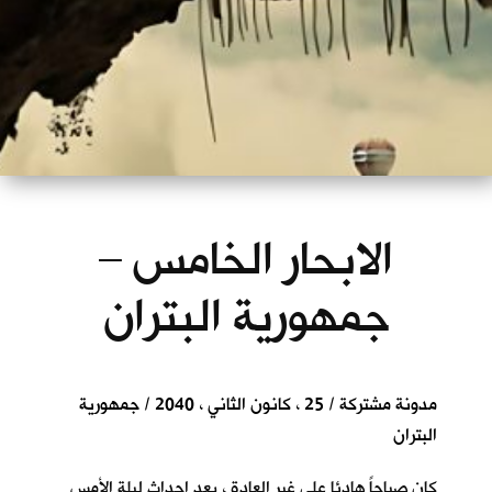
الابحار الخامس –
جمهورية البتران
مدونة مشتركة / 25 ، كانون الثاني ، 2040 / جمهورية
البتران
كان صباحاً هادئا على غير العادة ، بعد احداث ليلة الأمس