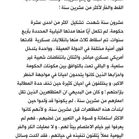
القط والفأر لأكثر من عشرين سنة !
عشرون سنة شهدت تشكيل اكثر من احدى عشرة
حكومة. لم تكمل أيّاً منها مدتها النيابية المحددة بأربع
سنوات. تم اسقاط ثلاث منها بانقلابات عسكرية قادتها
قوى أمنية مختلفة في الدولة العميقة . وواحدة بتدخل
أمريكي عسكري مباشر. واثنتان بانتفاضات شعبية غير
سلمية. و الباقي تمت بالتوافق بين مكونات الحكومة
واحزابها الذين كانوا يتحدون احيانا في مواجهة الخطر
الاكبر، و يختلفون في احيانٍ كثيرة حين تخف حدة المطالبة
بإزاحتهم ! و كان من البديهي ان المتظاهرين الذين تقل
اعمارهم عن عشرين سنة ، لم يكونوا قد وُلدوا حين
ابتدأت هذه المظاهرات قبل عشرين سنة. و لأنهم كانوا
الاكثر استماتة و قسوة في التعبير عن غضبهم ، فهم لم
يعرفوا غير خيام الاعتصام بيتاً لهم ، و لا عمليات الكر والفر
اليومية عملاً يُتقنون تنفيذه في حياتهم . فقد اكدت وسائل