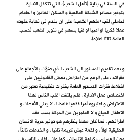
في السنة في بناية (تأمل الشعب). التي تتكفل الادارة
بتوفير مصادر الشبكة العالمية و السكن الهادئ و الطعام
لحاملي لقب (ملهم الشعب) على ان يقدم في نهاية خلوته
عملا فكريا او ادبيا او فنيا يسهم في تنوير الشعب (حسب
المادة ثالثا اعلاه).
و بعد تقديم الدستور الى الشعب الذي صَوَّت بالأجماع على
فقراته ، على الرغم من اعتراض بعض القانونيين على
اختلاط فقرات الدستور العامة بفقرات تنظيمية تعتبر من
اختصاص عمل الادارة . فلم يلتفت اغلب الناس لهذا
الاعتراض و اعتبروه أمرا فقهيا غامضا ، لا يعني الأمهات و
الاطفال الجياع و لا العاجزين عن الحركة بسب فقد
اطرافهم . فما كان مهما بنظرهم هو توفير حرية الانسان
الحقيقية اولاً ، و لقمة عيش كريمة ثانيا ، و الخدمات ثالثاً ،
دون المساس بكرامة الانسان ، كما عانى اغلب الناس في