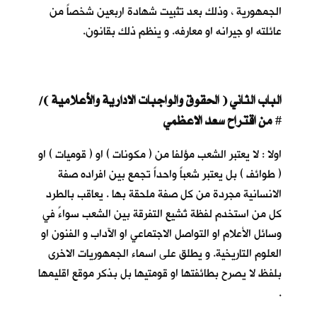
الجمهورية ، وذلك بعد تثبيت شهادة اربعين شخصاً من
عائلته او جيرانه او معارفه. و ينظم ذلك بقانون.
الباب الثاني ( الحقوق والواجبات الادارية والأعلامية )/
من اقتراح سعد الاعظمي
#
اولا : لا يعتبر الشعب مؤلفا من ( مكونات ) او ( قوميات ) او
( طوائف ) بل يعتبر شعباً واحداً تجمع بين افراده صفة
الانسانية مجردة من كل صفة ملحقة بها . يعاقب بالطرد
كل من استخدم لفظة تُشيع التفرقة بين الشعب سواءً في
وسائل الأعلام او التواصل الاجتماعي او الآداب و الفنون او
العلوم التاريخية. و يطلق على اسماء الجمهوريات الاخرى
بلفظ لا يصرح بطائفتها او قومتيها بل بذكر موقع اقليمها
.