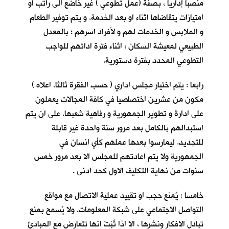
منصباً إداريا ، بصفة (عمل تطوعي ) غير خاضع الى راتب او
امتيازات يتقاضاها اثناء او بعد الخدمة. و يتم توفير الطعام
و الملابس و الخدمات لهم و لأفراد اسرهم ؛ بالمعدل
الطبيعي لمعيشة السكان ؛ اثناء فترة ادائهم للواجب
التطوعي المحدد بفترة دستورية.
رابعا : يتم اختيار مجلس اداري ( حسب الفقرة ثالثا، اعلاه )
مكون من عشرين اختصاصيا في كافة المجالات يعملون
على ادارة و تطوير الجمهورية و رفاهية شعبها. على ان يتم
استبدالهم بالكامل بعد مرور سنة واحدة غير قابلة
للتجديد. ليمارسوا بعدها عملهم كأي انسان في
الجمهورية ولا يتم اعادتهم للمجلس الا بعد مرور خمس
سنوات من نهاية التكليف الاول كحد ادنى .
خامسا : يُمنع حجب او تقييد عملية الاتصال مع مواقع
التواصل الاجتماعي على شبكة المعلومات. ولا يُسمح بمنع
تبادل الافكار ونشرها ، الا اذا ثَبَتَ انها تتعارض مع المبادئ