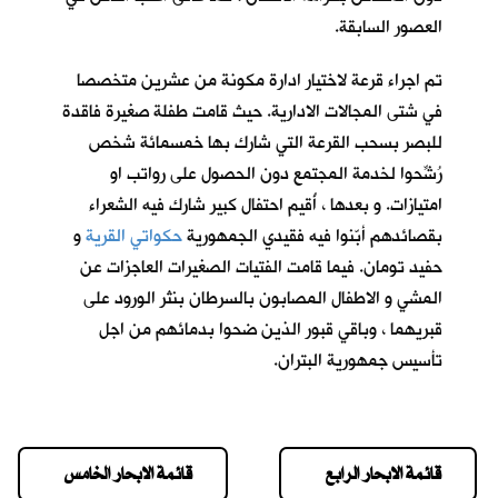
العصور السابقة.
تم اجراء قرعة لاختيار ادارة مكونة من عشرين متخصصا
في شتى المجالات الادارية. حيث قامت طفلة صغيرة فاقدة
للبصر بسحب القرعة التي شارك بها خمسمائة شخص
رُشِّحوا لخدمة المجتمع دون الحصول على رواتب او
امتيازات. و بعدها ، أُقيم احتفال كبير شارك فيه الشعراء
بقصائدهم أبّنوا فيه فقيدي الجمهورية
حكواتي القرية
و
حفيد تومان
. فيما قامت الفتيات الصغيرات العاجزات عن
المشي و الاطفال المصابون بالسرطان بنثر الورود على
قبريهما ، وباقي قبور الذين ضحوا بدمائهم من اجل
تأسيس جمهورية البتران.
قائمة الابحار الرابع
قائمة الابحار الخامس