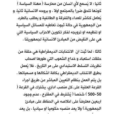
ثانيا : لا يُسمح لأي انسان من ممارسة ( مهنة السياسة )
كونها تلحق ضررا بالمجتمع اولا ، و بروحه الانسانية ثانيا. و
يُعامل كناشر للعداء والتفرقة و الطائفية و يعاقب بالطرد
من الجمهورية في حالة ثبوت تعاطيه للمسائل السياسية
او تنظيمه او ترويجه لفكر تكوين الاحزاب السياسية التي
هي على النقيض من المبادئ الانسانية لجمهوريتنا .
ثالثا : لما ثَبَتَ ان الانتخابات الديمقراطية هي حلقة من
حلقات استعباد و خداع الشعوب التي طورها اصحاب
نظريات التسلط الاستبدادي على مر التاريخ . فلا يُعمل
بطرق الانتخاب الديمقراطي بكافة اشكالها و مسمياتها .
بل يتم العمل بنظام التعيين المباشر عن طريق اجراء
القرعة العلنية على كل منصب اداري. يشترك في القرعة (
50-500 ) شخصا ( يُشترط في المقترع ، عدم وجود
اربعين معترضاً على اخلاصه في الحفاظ على مبادئ
الجمهورية.) ولا يعد منصبه حكوميا او سياديا ، بل يعد