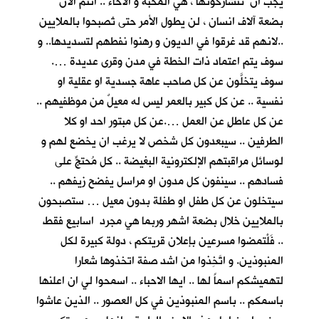
يجب ان تتشاركونها ، هي المحبة و الاخاء .. انتم الان
بضعة آلاف انسان ، لن يطول الأمر حتى تُصبحوا بالملايين
..لانهم قد غرقوا في الديون و رهنوا نفطهم لتسديدها.. و
سوف يتم اعتماد ذات الخطة في مدن وقرى عديدة ….
سوف يتخلَّون عن كل صاحب عاهة جسدية او عقلية او
نفسية .. عن كل كبير بالعمر ليس له معيلٌ من موظفيهم ..
عن كل عاطلٍ عن العمل ….عن كل مبتور احد او كلا
الطرفين .. سيبعدون كل شخص لا يرغب ان يخضع لهم و
لوسائل مراقبتهم الإلكترونية البغيضة .. كل مُحتجٍّ على
فسادهم .. سينفون كل مدون او مراسل يفضح زيفهم ..
سيتخلون عن كل طفل او طفلة بدون معيل … ستصبحون
بالملايين خلال بضعة اشهر وربما هي مجرد اسابيع فقط
.. فَلْتمضوا مسرعين بإعلان قريتكم ، دولة كبيرة لكل
المنبوذين. و اتَّخِذوا من اشد صفة اتخذوها شعارا
لتهميشكم اسماً لها .. ايها الاحباء .. اسمحوا لي ان اعلنها
باسمكم .. باسم المنبوذين في كل العصور .. الذين عاشوا