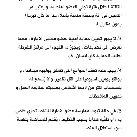
الثالثة ) خلال فترة تولي العضو لمنصبه. و يعتبر أمر
التعيين في أيَّة وظيفة مدنية باطلا، عدا ما كان تبرعا (
بدون مقابل ).
3/ لا يجوز تعيين حماية أمنية لعضو مجلس الادارة ، مهما
تعرض الى تهديدات . ويجوز له اللجوء الى مراكز الشرطة
لطلب الحماية كأي انسان اخر.
4/ يجب عليه تفقد المواقع التي تتعلق بواجبه ميدانيا ، و
بواقع يومين اسبوعيا على اقل تقدير. و لا يُسمح له
باصطحاب اكثر من اربعة اشخاص بصحبته لمتابعة العمل و
تدوين الملاحظات.
5/ في حالة ثبوت ممارسة عضو الادارة لنشاط تجاري خاص
به ، او تلقِّيه هدايا بسبب التكليف ، يُقدم للمحاكمة بتهمة
سوء استغلال المنصب.