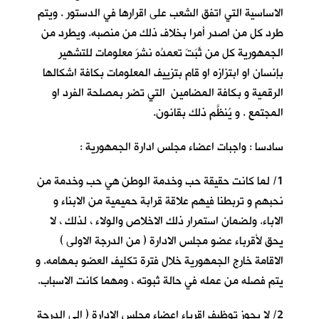
الاساسية التي اتفق الشعب على اقرارها في الدستور . ويتم
طرد كل من اصدر أمرا بخلاف ذلك من منصبه. ويطرد من
الجمهورية كل من ثَبَتَ تعمدُه نشرَ معلومات للتشهير
بإنسان او ابتزازه او قام بتزييف المعلومات بكافة اشكالها
الرقمية و بكافة المضامين التي تضر بمصلحة الفرد او
المجتمع . و يُنظَّم ذلك بقانون.
سادسا : واجبات اعضاء مجلس ادارة الجمهورية :
1/ لما كانت حقيقة حب وخدمة الوطن هي حب وخدمة من
نحبهم و تربطنا فيهم علاقة قرابة حميمية من الابناء و
الاباء. ولضمان استمرار ذلك الاخلاص والولاء ، لذلك ، لا
يحق لأقرباء عضو مجلس الادارة ( من الدرجة الاولى )
الاقامة خارج الجمهورية خلال فترة تكليف العضو بمهامه. و
يتم فصله من عمله في حالة ثبوته ، ومهما كانت الاسباب.
2/ لا يجوز توظيف اقرباء اعضاء مجلس الإدارة ( الى الدرجة