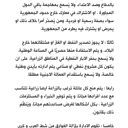
بالدفاع وصد الاعتداء. ولا يُسمح بمهاجمة باقي الدول
المجاورة ، او الاشتراك في معارك خارج حدود الجمهورية
سواء بصفة رسمية او فردية. ومن يُصدِّر أمرا خلاف ذلك او
يحرض او يشترك فيه يطرد من الجمهورية.
ثالثا : لا يجوز تصدير النفط او الغاز او مشتقاتهما خارج
البلاد. و يتم الاستفادة منها حصريّاً في الصناعة الوطنية.
ولا يُسمح بحفر الابار النفطية في المناطق الزراعية. على ان
يكون كل مشروع نفطي او صناعي يتم ادارته بأيدي وطنية
خالصة. ولا يُسمح باستقدام العمالة الاجنبية مطلقا.
رابعا : يتم منح كل عائلة ترغب بالزراعة ارضا زراعية تتناسب
مع عدد افرادها مجانا. و يتم توفير الخبراء و المستلزمات
الزراعية ، بكل اشكالها لغرض مساعدتهم مجانا. ويُنظَّم
ذلك بقانون.
خامسا : تقوم الادارة بإزالة الغوارق من شط العرب و كري