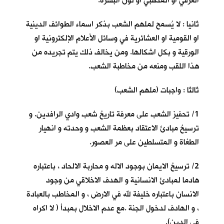
العرقي او المذهبي او لون البشرة.
ثانيا : لا يُسمح لملهم الشعب بذكر اسماء الطوائف الدينية
او القومية او العشائرية في وسائل الأعلام الإلكترونية او
الورقية و بكل اشكالها. ومن يخالف ذلك يتم تجريده من
هذا اللقب ومنعه من مخاطبة الشعب.
ثالثا : واجبات (ملهم الشعب)
1/ تحفيز الشعب على معرفة تاريخ شعب وادي الرافدين. و
ترسيخ مبادئ الاعتقاد بعظمة الشعب و وحدته و انهيار
الطغاة و المتسلطين على مر العصور.
2/ ترسيخ الايمان بوجود الاله و محاربة الالحاد ، باعتباره
هادما لمبادئ الانسانية و الهدف الاخلاقي من وجود
الانسان باعتباره خليفة لله في الارض ، و المخاطب بالعبادة
، و الهادف لدخول الجنة .مع عدم الاخلال بمبدأ ( لا اكراه
في الدين).