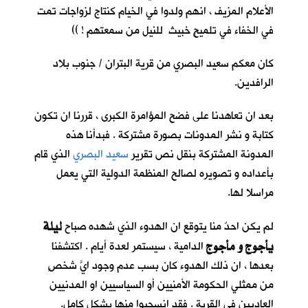
الأعلام المزيف ، انهم ولدوا في الخيام كنتاج لزواجات تمت
في الخفاء في تلميحٍ خبيث للنيل من سمعتهم ! ))
كان معكم سعيد البصري من قرية البتران / جنوب بلاد
الرافدين.
بعد ان تعاهدنا على فضح المؤامرة الكبرى ، قررنا ان تكون
كتابة و نشر المدونات بصورة مشتركة . فبدأنا هذه
المدونة المشتركة بنقل نص تقرير
سعيد البصري
الذي قام
بأعداده و تصويره لصالح المنظمة الدولية التي يعمل
مراسلا لها.
ليلة
لم يكن احدٌ منا يتوقع ان الهدوء الذي شهده صباح
يأجوج و مأجوج
الدامية ، سيستمر لعدة أيام . اكتشفنا
بعدها ، ان ذلك الهدوء كان بسب عدم وجود ايَّ شخصٍ
من ممثلي الحكومة الأمنيين أو السياسيين او المدنيين
العاديين في القرية . فقد انسحبوا منها بشكل كامل.