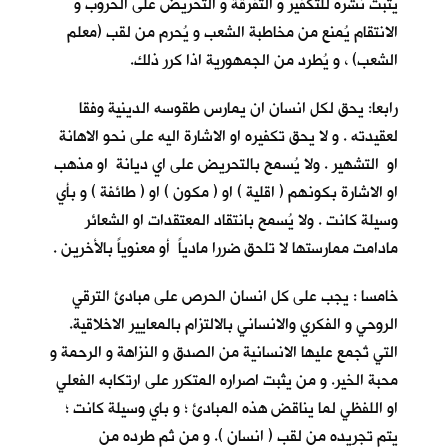
يثبت نشره للتكفير و التفرقة و التحريض على الحروب و
الانتقام يُمنع من مخاطبة الشعب و يُحرم من لقب (معلم
الشعب) ، و يُطرد من الجمهورية اذا كرر ذلك.
رابعا: يحق لكل انسان ان يمارس طقوسه الدينية وفقا
لعقيدته . و لا يحق تكفيره او الاشارة اليه على نحو الاهانة
او التشهير . ولا يُسمح بالتحريض على اي ديانة او مذهب
او الاشارة بكونهم ( اقلية ) او ( مكون ) او ( طائفة ) و بأي
وسيلة كانت . ولا يُسمح بانتقاد المعتقدات او الشعائر
مادامت ممارستها لا تلحق ضررا مادياً أو معنوياً بالأخرين .
خامسا : يجب على كل انسان الحرص على مبادئ الترقي
الروحي و الفكري والانساني بالالتزام بالمعايير الاخلاقية.
التي تُجمع عليها الانسانية من الصدق و النزاهة و الرحمة و
محبة الخير. و من يثبت اصراره المتكرر على ارتكابه الفعلي
او اللفظي لما يناقض هذه المبادئ ؛ و باي وسيلة كانت ؛
يتم تجريده من لقب ( انسان ). و من ثم طرده من