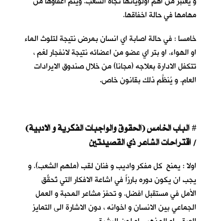
و يعتبر من اهم اولوياتها تجاه الشعب. ويتم اعفاؤها من
مهامها في حالة اخفاقها.
خامسا : في حالة اصابة اي انسان بمرض نتيجة لتلوث الماء
او الهواء. او بتر اي عضو من اعضائه نتيجة لانفجار لغم ،
تتكفل الادارة بعلاجه (مجانا) من خلال صندوق الايرادات
العام. و يُنظَّم ذلك بقانون خاص.
الباب الخامس (الحقوق والواجبات الفكرية و الادبية)
#
/ اقتراحات الشاعر ذي القصيدتين
اولا : يمنح كل مفكر واديب و فنان لقب (ملهم الشعب). و
يجب ان يكون دوره بارزاً في اشاعة الافكار التي تُحقِّق
الأمل في مستقبل افضل. و تحفز مشاعر المحبة و العمل
الجماعي بين الانسان و اخوانه ، دون الاشارة الى التمايز