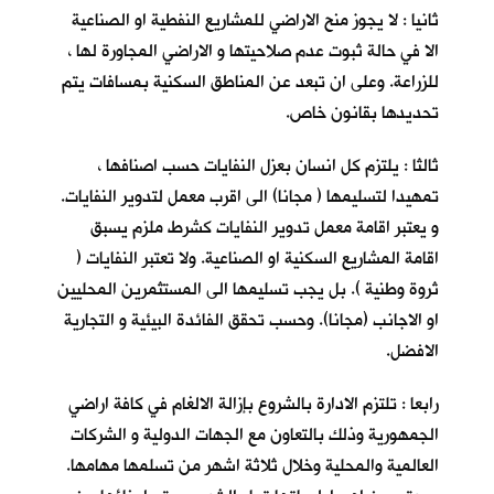
ثانيا : لا يجوز منح الاراضي للمشاريع النفطية او الصناعية
الا في حالة ثبوت عدم صلاحيتها و الاراضي المجاورة لها ،
للزراعة. وعلى ان تبعد عن المناطق السكنية بمسافات يتم
تحديدها بقانون خاص.
ثالثا : يلتزم كل انسان بعزل النفايات حسب اصنافها ،
تمهيدا لتسليمها ( مجانا) الى اقرب معمل لتدوير النفايات.
و يعتبر اقامة معمل تدوير النفايات كشرط ملزم يسبق
اقامة المشاريع السكنية او الصناعية. ولا تعتبر النفايات (
ثروة وطنية ). بل يجب تسليمها الى المستثمرين المحليين
او الاجانب (مجانا). وحسب تحقق الفائدة البيئية و التجارية
الافضل.
رابعا : تلتزم الادارة بالشروع بإزالة الالغام في كافة اراضي
الجمهورية وذلك بالتعاون مع الجهات الدولية و الشركات
العالمية والمحلية وخلال ثلاثة اشهر من تسلمها مهامها.