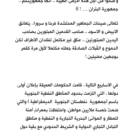
و ضحوا من اجل هذه الارض الطيبة .. انها جمهوريتكم ..
جمهورية البتران … ! ))
تتعالى صيحات الجماهير المحتشدة فرحا و سرورا.. يتعانق
الابيض و الاسود .. صاحب القدمين المبتورين بصاحب
اليدين المبتورتين .. عناق غير مكتمل لفقدان الاطراف لكن
الدموع و القُبلات الصادقة جعلته مكتملا لأول مرة كقمرٍ
بوجهين مضيئين !
في الاسابيع التالية ، قامت الحكومات العميقة بإعلان أولى
دولها ، التي التزمت بحدود المناطق النفطية الجنوبية
باسم (جمهورية نفطستان الجنوبية الديمقراطية ) والتي
ضمتْ خمسة ملايين مواطن. واحتفظتْ بممراتٍ أمنة
للمطار و الموانئ البحرية التجارية و النفطية و مناطق
التبادل التجاري الدولية و الشريط الحدودي مع بقية دول