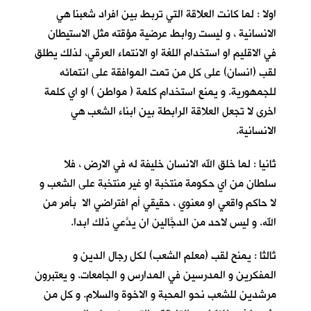
اولا : لما كانت العلاقة التي تربط بين افراد شعبنا هي
الانسانية ، و ليست روابط عرضية مؤقته مثل الاستيطان
في الاقليم او استخدام اللغة او الانتماء العرقي، لذلك يطلق
لقب (انسان) على كل من تمت الموافقة على انتمائه
للجمهورية. و يمنع استخدام كلمة ( مواطن ) او اي كلمة
اخرى لا تجعل العلاقة الرابطة بين ابناء الشعب هي
الانسانية.
ثانيا : لما خلق الله الانسان خليفة له في الارض ، فلا
سلطان من اي حكومة منتخبة او غير منتخبة على الشعب و
لا حاكم واقعي او معنوي ، حقيقي أم افتراضي الا بأمر من
الله. و ليس لاحد من الدجَّالين ان يدَّعي ذلك ابدا.
ثالثا : يمنح لقب (معلم الشعب) لكل رجال الدين و
المفكرين و المدرسين في المدارس و الجامعات. و يعتبرون
مرشدين للشعب نحو المحبة و الاخوة والسلام. و كل من