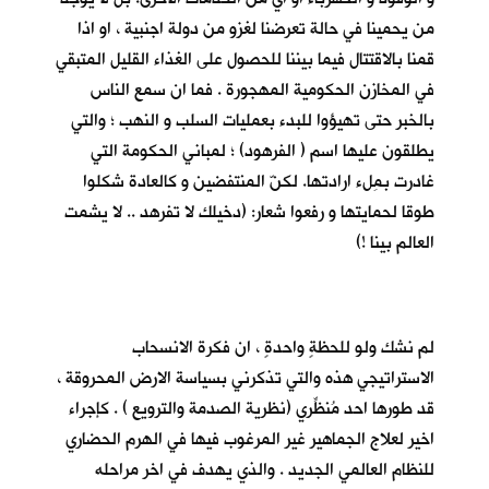
من يحمينا في حالة تعرضنا لغزو من دولة اجنبية ، او اذا
قمنا بالاقتتال فيما بيننا للحصول على الغذاء القليل المتبقي
في المخازن الحكومية المهجورة . فما ان سمع الناس
بالخبر حتى تهيؤوا للبدء بعمليات السلب و النهب ؛ والتي
يطلقون عليها اسم ( الفرهود) ؛ لمباني الحكومة التي
غادرت بمِلء ارادتها. لكنّ المنتفضين و كالعادة شكلوا
طوقا لحمايتها و رفعوا شعار: (دخيلك لا تفرهد .. لا يشمت
العالم بينا !)
لم نشك ولو للحظةٍ واحدةٍ ، ان فكرة الانسحاب
الاستراتيجي هذه والتي تذكرني بسياسة الارض المحروقة ،
قد طورها احد مُنظِّري (نظرية الصدمة والترويع ) . كإجراء
اخير لعلاج الجماهير غير المرغوب فيها في الهرم الحضاري
للنظام العالمي الجديد . والذي يهدف في اخر مراحله