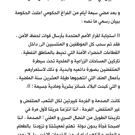
و بعد مضي سبعة أيام من الفراغ الحكومي اعلنت الحكومة
ببيان رسمي ما نصه :
(( استجابة لقرار الأمم المتحدة بأرسال قوات لحفظ الأمن ،
فقد تم سحب كل الموظفين و المنتسبين الى داخل
القطاعات الخضراء الأمنة التي تحيط بالمناطق النفطية .
تاركين المساحات الزراعية و الملحية تحت سيطرة
المنتفضين بصورة دائميه وابدية. و ذلك لاستمرارهم
بأعمال العنف التي انتهجوها طيلة العشرين سنة الماضية ،
و التي كبدت البلاد خسائرَ بشريةً وماديةً جسيمة ! )).
كانت الصدمة و الفرحة كبيرتين لكل الشعب المنتفض و
غير المنتفض. الفرحة ، اننا انتزعنا حريتنا لأول مرة في
تاريخنا الطويل من النضال السري و العلني ! الصدمة ، اننا
اصبحنا فَجأة بدون دولة تهتم لمعيشتنا و تزودنا بالطعام
و الوقود و الكهرباء او اي من الخدمات الاخرى. بل لا يوجد