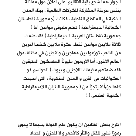
الجوار .مما شجع بقية الاقاليم على اعلان دول مماثلة
بنفس طريقة المشاركة للشركات العالمية ، ببناء المدن
الذكية في المناطق النفطية . فكانت (جمهورية نفطستان
الشمالية الديمقراطية ) تضم مليوني مواطن أما (
جمهورية نفطستان الغربية الديمقراطية ) فقد ضمت
ثلاثة ملايين مواطن فقط. عشرة ملايين شخصا آخرين
من الشعب توزعوا بين مهاجرين و لاجئين في مختلف دول
العالم الاخرى. أما الاربعون مليوناً المهمشون المتبقون
فقد ضمتهم مخيمات اللاجئين و بيوت ( الحواسم ) و
العشوائيات في القرى و المدن المنكوبة ، التي اصبحت
كلها جزءاً لا يتجزأ من ( جمهورية البتران اللاديمقراطية
الشعبية العظمى ) !
اقترح بعض الفنّانين ان يكون علم الدولة بسيطا لا يحوي
رموزا تشير للقتل والثأر كالأحمر و لا للحزن و الحداد