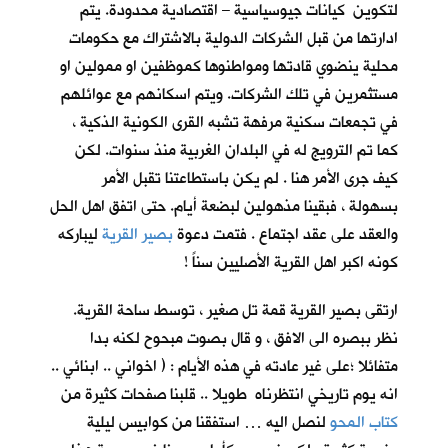
لتكوين كيانات جيوسياسية – اقتصادية محدودة. يتم
ادارتها من قبل الشركات الدولية بالاشتراك مع حكومات
محلية ينضوي قادتها ومواطنوها كموظفين او ممولين او
مستثمرين في تلك الشركات. ويتم اسكانهم مع عوائلهم
في تجمعات سكنية مرفهة تشبه القرى الكونية الذكية ،
كما تم الترويج له في البلدان الغربية منذ سنوات. لكن
كيف جرى الأمر هنا . لم يكن باستطاعتنا تقبل الأمر
بسهولة ، فبقينا مذهولين لبضعة أيام. حتى اتفق اهل الحل
والعقد على عقد اجتماع . فتمت دعوة
بصير القرية
ليباركه
كونه اكبر اهل القرية الأصليين سناً !
ارتقى بصير القرية قمة تل صغير ، توسط ساحة القرية.
نظر ببصره الى الافق ، و قال بصوت مبحوح لكنه بدا
متفائلا ؛على غير عادته في هذه الأيام : ( اخواني .. ابنائي ..
انه يوم تاريخي انتظرناه طويلا .. قلبنا صفحات كثيرة من
كتاب المحو
لنصل اليه … استفقنا من كوابيس ليلية