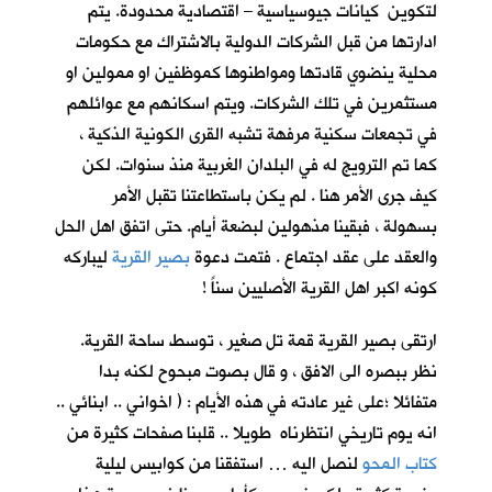
لتكوين كيانات جيوسياسية – اقتصادية محدودة. يتم
ادارتها من قبل الشركات الدولية بالاشتراك مع حكومات
محلية ينضوي قادتها ومواطنوها كموظفين او ممولين او
مستثمرين في تلك الشركات. ويتم اسكانهم مع عوائلهم
في تجمعات سكنية مرفهة تشبه القرى الكونية الذكية ،
كما تم الترويج له في البلدان الغربية منذ سنوات. لكن
كيف جرى الأمر هنا . لم يكن باستطاعتنا تقبل الأمر
بسهولة ، فبقينا مذهولين لبضعة أيام. حتى اتفق اهل الحل
والعقد على عقد اجتماع . فتمت دعوة
بصير القرية
ليباركه
كونه اكبر اهل القرية الأصليين سناً !
ارتقى بصير القرية قمة تل صغير ، توسط ساحة القرية.
نظر ببصره الى الافق ، و قال بصوت مبحوح لكنه بدا
متفائلا ؛على غير عادته في هذه الأيام : ( اخواني .. ابنائي ..
انه يوم تاريخي انتظرناه طويلا .. قلبنا صفحات كثيرة من
كتاب المحو
لنصل اليه … استفقنا من كوابيس ليلية