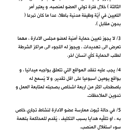
الثالثة ) خلال فترة تولي العضو لمنصبه. و يعتبر أمر
التعيين في أيَّة وظيفة مدنية باطلا، عدا ما كان تبرعا (
بدون مقابل ).
3/ لا يجوز تعيين حماية أمنية لعضو مجلس الادارة ، مهما
تعرض الى تهديدات . ويجوز له اللجوء الى مراكز الشرطة
لطلب الحماية كأي انسان اخر.
4/ يجب عليه تفقد المواقع التي تتعلق بواجبه ميدانيا ، و
بواقع يومين اسبوعيا على اقل تقدير. و لا يُسمح له
باصطحاب اكثر من اربعة اشخاص بصحبته لمتابعة العمل و
تدوين الملاحظات.
5/ في حالة ثبوت ممارسة عضو الادارة لنشاط تجاري خاص
به ، او تلقِّيه هدايا بسبب التكليف ، يُقدم للمحاكمة بتهمة
سوء استغلال المنصب.