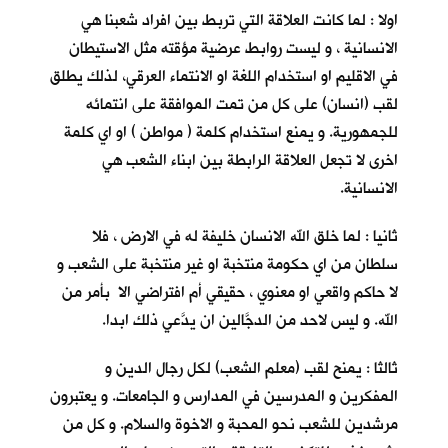
اولا : لما كانت العلاقة التي تربط بين افراد شعبنا هي
الانسانية ، و ليست روابط عرضية مؤقته مثل الاستيطان
في الاقليم او استخدام اللغة او الانتماء العرقي، لذلك يطلق
لقب (انسان) على كل من تمت الموافقة على انتمائه
للجمهورية. و يمنع استخدام كلمة ( مواطن ) او اي كلمة
اخرى لا تجعل العلاقة الرابطة بين ابناء الشعب هي
الانسانية.
ثانيا : لما خلق الله الانسان خليفة له في الارض ، فلا
سلطان من اي حكومة منتخبة او غير منتخبة على الشعب و
لا حاكم واقعي او معنوي ، حقيقي أم افتراضي الا بأمر من
الله. و ليس لاحد من الدجَّالين ان يدَّعي ذلك ابدا.
ثالثا : يمنح لقب (معلم الشعب) لكل رجال الدين و
المفكرين و المدرسين في المدارس و الجامعات. و يعتبرون
مرشدين للشعب نحو المحبة و الاخوة والسلام. و كل من