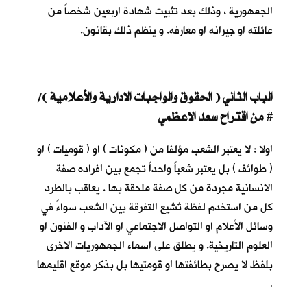
الجمهورية ، وذلك بعد تثبيت شهادة اربعين شخصاً من
عائلته او جيرانه او معارفه. و ينظم ذلك بقانون.
الباب الثاني ( الحقوق والواجبات الادارية والأعلامية )/
من اقتراح سعد الاعظمي
#
اولا : لا يعتبر الشعب مؤلفا من ( مكونات ) او ( قوميات ) او
( طوائف ) بل يعتبر شعباً واحداً تجمع بين افراده صفة
الانسانية مجردة من كل صفة ملحقة بها . يعاقب بالطرد
كل من استخدم لفظة تُشيع التفرقة بين الشعب سواءً في
وسائل الأعلام او التواصل الاجتماعي او الآداب و الفنون او
العلوم التاريخية. و يطلق على اسماء الجمهوريات الاخرى
بلفظ لا يصرح بطائفتها او قومتيها بل بذكر موقع اقليمها
.