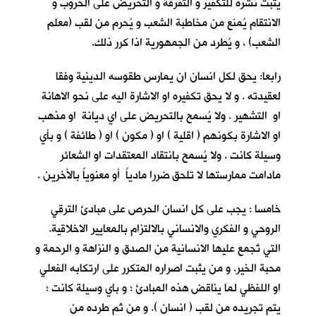
يثبت نشره للتكفير و التفرقة و التحريض على الحروب و
الانتقام يُمنع من مخاطبة الشعب و يُحرم من لقب (معلم
الشعب) ، و يُطرد من الجمهورية اذا كرر ذلك.
رابعا: يحق لكل انسان ان يمارس طقوسه الدينية وفقا
لعقيدته . و لا يحق تكفيره او الاشارة اليه على نحو الاهانة
او التشهير . ولا يُسمح بالتحريض على اي ديانة او مذهب
او الاشارة بكونهم ( اقلية ) او ( مكون ) او ( طائفة ) و بأي
وسيلة كانت . ولا يُسمح بانتقاد المعتقدات او الشعائر
مادامت ممارستها لا تلحق ضررا مادياً أو معنوياً بالأخرين .
خامسا : يجب على كل انسان الحرص على مبادئ الترقي
الروحي و الفكري والانساني بالالتزام بالمعايير الاخلاقية.
التي تُجمع عليها الانسانية من الصدق و النزاهة و الرحمة و
محبة الخير. و من يثبت اصراره المتكرر على ارتكابه الفعلي
او اللفظي لما يناقض هذه المبادئ ؛ و باي وسيلة كانت ؛
يتم تجريده من لقب ( انسان ). و من ثم طرده من