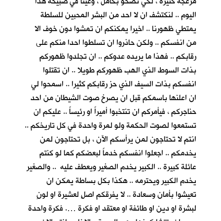
مزعجة كثيرة ، لكي نصحو بكأمل ، وعينا في صبيحة هذا
اليوم .. لنكتشف ان لا احد من البشر المحبين للسلطة
يمتطي ظهورنا .. اخيرا يمكنكم ان تمشوا دون خوف الا
من انفسكم .. ولكن حاذروا ان تسلطوا احدا منكم على
رقابكم .. فهذا ما يريده عدوكم .. ان تجلدوا ظهوركم
بذات السوط الذي الهب ظهوركم طويلا .. ان تقتلوا
انفسكم بذات السيف الذي حز رقابكم كثيرا .. اسمحوا لي
ان اعلنها باسمكم قبل ان يصرخ صوت الشيطان من احد
حناجركم ، فيأمركم ان تنتخبوا أميراً او رئيساً .. عليكم ان
تستمعوا لصوت الحكمة ولو لمرة واحدة في كل تاريخكم ..
انتم لا تحتاجون لمن يرأسكم الآن ، بل تحتاجون لمن
يخدمكم .. اجعلوا انفسكم خدماً لبعضكم كما لو كنتم
عائلة كبيرة .. الكبير يخدم الصغير ويعطف عليه .. والصغير
يخدم الكبير ويحترمه .. هكذا بكل بساطة يمكن ان
تعيشوا بأمان وسعادة .. لا يفرقكم اصلٍ لعشيرة او لونٍ
لبشرة او دين او طائفة او معتقد او فكرة …. فكرة واحدة