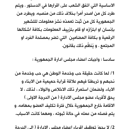
الاساسية التي اتفق الشعب على اقرارها في الدستور . ويتم
طرد كل من اصدر أمرا بخلاف ذلك من منصبه. ويطرد من
الجمهورية كل من ثَبَتَ تعمدُه نشرَ معلومات للتشهير
بإنسان او ابتزازه او قام بتزييف المعلومات بكافة اشكالها
الرقمية و بكافة المضامين التي تضر بمصلحة الفرد او
المجتمع . و يُنظَّم ذلك بقانون.
سادسا : واجبات اعضاء مجلس ادارة الجمهورية :
1/ لما كانت حقيقة حب وخدمة الوطن هي حب وخدمة من
نحبهم و تربطنا فيهم علاقة قرابة حميمية من الابناء و
الاباء. ولضمان استمرار ذلك الاخلاص والولاء ، لذلك ، لا
يحق لأقرباء عضو مجلس الادارة ( من الدرجة الاولى )
الاقامة خارج الجمهورية خلال فترة تكليف العضو بمهامه. و
يتم فصله من عمله في حالة ثبوته ، ومهما كانت الاسباب.
2/ لا يجوز توظيف اقرباء اعضاء مجلس الإدارة ( الى الدرجة