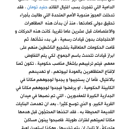
الدامية التي تفجرت بسب اغتيال القائد
حفيد تومان
. فقد
تدخلت العجوز مندوبة الأمم المتحدة التي طالبت بأجراء
تحقيق دولي كعادتها ، منذ أن بدأت هذه المظاهرات
والاعتصامات قبل عشرين عاما تقريبا. كانت هذه الحركات و
الاحتجاجات بدون قيادات رسمية ، في بدء نشأتها. ثم
قامت الحكومات المتعاقبة بتشجيع الناشطين منهم على
ابراز قيادات تتحدث باسم الجموع. لكي يتم التفاوض
معهم. فيتم ترغيبهم بإشغال مناصب حكومية ، تكون ثمنا
لإقناع المتظاهرين بالعودة لبيوتهم ، او تهديدهم
بالاغتيال. فأما ان يستجيبوا و يجدوا لوجوههم مكانا في
الكابينة الحكومية ، او يرفضوا فيجدوا لوجوههم مكانا في
الجدارية الكبيرة للمغدورين ، التي تم نصبها في ميدان
القرية الكبير. و الذي توسع كثيرا ، بعد ان تهدمت البنايات
القديمة المحيطة به . فقد اتخذها المحتجُّون قبل هدمها
مكانا لمبيتهم لفترات طويلة. فاصبحوا يبنون مساكنَ
متحركةً ، لا تلبث ان يتم تخريبها . وهكذا استمرت لعبة