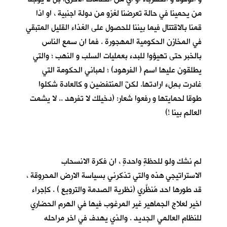
من يحمينا في حالة تعرضنا لغزو من دولة اجنبية ، او اذا
قمنا بالاقتتال فيما بيننا للحصول على الغذاء القليل المتبقي
في المخازن الحكومية المهجورة . فما ان سمع الناس
بالخبر حتى تهيؤوا للبدء بعمليات السلب و النهب ؛ والتي
يطلقون عليها اسم ( الفرهود) ؛ لمباني الحكومة التي
غادرت بمِلء ارادتها. لكنّ المنتفضين و كالعادة شكلوا
طوقا لحمايتها و رفعوا شعار: (دخيلك لا تفرهد .. لا يشمت
العالم بينا !)
لم نشك ولو للحظةٍ واحدةٍ ، ان فكرة الانسحاب
الاستراتيجي هذه والتي تذكرني بسياسة الارض المحروقة ،
قد طورها احد مُنظِّري (نظرية الصدمة والترويع ) . كإجراء
اخير لعلاج الجماهير غير المرغوب فيها في الهرم الحضاري
للنظام العالمي الجديد . والذي يهدف في اخر مراحله