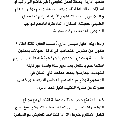
منصباً إداريا ، بصفة (عمل تطوعي ) غير خاضع الى راتب او
امتيازات يتقاضاها اثناء او بعد الخدمة. و يتم توفير الطعام
و الملابس و الخدمات لهم و لأفراد اسرهم ؛ بالمعدل
الطبيعي لمعيشة السكان ؛ اثناء فترة ادائهم للواجب
التطوعي المحدد بفترة دستورية.
رابعا : يتم اختيار مجلس اداري ( حسب الفقرة ثالثا، اعلاه )
مكون من عشرين اختصاصيا في كافة المجالات يعملون
على ادارة و تطوير الجمهورية و رفاهية شعبها. على ان يتم
استبدالهم بالكامل بعد مرور سنة واحدة غير قابلة
للتجديد. ليمارسوا بعدها عملهم كأي انسان في
الجمهورية ولا يتم اعادتهم للمجلس الا بعد مرور خمس
سنوات من نهاية التكليف الاول كحد ادنى .
خامسا : يُمنع حجب او تقييد عملية الاتصال مع مواقع
التواصل الاجتماعي على شبكة المعلومات. ولا يُسمح بمنع
تبادل الافكار ونشرها ، الا اذا ثَبَتَ انها تتعارض مع المبادئ