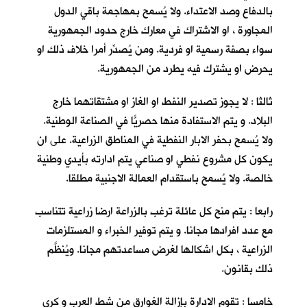
بالدفاع وصد الاعتداء. ولا يُسمح بمهاجمة باقي الدول
المجاورة ، او الاشتراك في معارك خارج حدود الجمهورية
سواء بصفة رسمية او فردية. ومن يُصدِّر أمرا خلاف ذلك او
يحرض او يشترك فيه يطرد من الجمهورية.
ثالثا : لا يجوز تصدير النفط او الغاز او مشتقاتهما خارج
البلاد. و يتم الاستفادة منها حصريّاً في الصناعة الوطنية.
ولا يُسمح بحفر الابار النفطية في المناطق الزراعية. على ان
يكون كل مشروع نفطي او صناعي يتم ادارته بأيدي وطنية
خالصة. ولا يُسمح باستقدام العمالة الاجنبية مطلقا.
رابعا : يتم منح كل عائلة ترغب بالزراعة ارضا زراعية تتناسب
مع عدد افرادها مجانا. و يتم توفير الخبراء و المستلزمات
الزراعية ، بكل اشكالها لغرض مساعدتهم مجانا. ويُنظَّم
ذلك بقانون.
خامسا : تقوم الادارة بإزالة الغوارق من شط العرب و كري