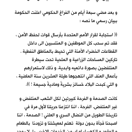
و بعد مضي سبعة أيام من الفراغ الحكومي اعلنت الحكومة
ببيان رسمي ما نصه :
(( استجابة لقرار الأمم المتحدة بأرسال قوات لحفظ الأمن ،
فقد تم سحب كل الموظفين و المنتسبين الى داخل
القطاعات الخضراء الأمنة التي تحيط بالمناطق النفطية .
تاركين المساحات الزراعية و الملحية تحت سيطرة
المنتفضين بصورة دائميه وابدية. و ذلك لاستمرارهم
بأعمال العنف التي انتهجوها طيلة العشرين سنة الماضية ،
و التي كبدت البلاد خسائرَ بشريةً وماديةً جسيمة ! )).
كانت الصدمة و الفرحة كبيرتين لكل الشعب المنتفض و
غير المنتفض. الفرحة ، اننا انتزعنا حريتنا لأول مرة في
تاريخنا الطويل من النضال السري و العلني ! الصدمة ، اننا
اصبحنا فَجأة بدون دولة تهتم لمعيشتنا و تزودنا بالطعام
و الوقود و الكهرباء او اي من الخدمات الاخرى. بل لا يوجد