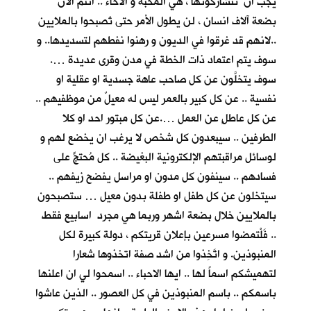
يجب ان تتشاركونها ، هي المحبة و الاخاء .. انتم الان
بضعة آلاف انسان ، لن يطول الأمر حتى تُصبحوا بالملايين
..لانهم قد غرقوا في الديون و رهنوا نفطهم لتسديدها.. و
سوف يتم اعتماد ذات الخطة في مدن وقرى عديدة ….
سوف يتخلَّون عن كل صاحب عاهة جسدية او عقلية او
نفسية .. عن كل كبير بالعمر ليس له معيلٌ من موظفيهم ..
عن كل عاطلٍ عن العمل ….عن كل مبتور احد او كلا
الطرفين .. سيبعدون كل شخص لا يرغب ان يخضع لهم و
لوسائل مراقبتهم الإلكترونية البغيضة .. كل مُحتجٍّ على
فسادهم .. سينفون كل مدون او مراسل يفضح زيفهم ..
سيتخلون عن كل طفل او طفلة بدون معيل … ستصبحون
بالملايين خلال بضعة اشهر وربما هي مجرد اسابيع فقط
.. فَلْتمضوا مسرعين بإعلان قريتكم ، دولة كبيرة لكل
المنبوذين. و اتَّخِذوا من اشد صفة اتخذوها شعارا
لتهميشكم اسماً لها .. ايها الاحباء .. اسمحوا لي ان اعلنها
باسمكم .. باسم المنبوذين في كل العصور .. الذين عاشوا