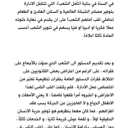
في السنة في بناية (تأمل الشعب). التي تتكفل الادارة
بتوفير مصادر الشبكة العالمية و السكن الهادئ و الطعام
لحاملي لقب (ملهم الشعب) على ان يقدم في نهاية خلوته
عملا فكريا او ادبيا او فنيا يسهم في تنوير الشعب (حسب
المادة ثالثا اعلاه).
و بعد تقديم الدستور الى الشعب الذي صَوَّت بالأجماع على
فقراته ، على الرغم من اعتراض بعض القانونيين على
اختلاط فقرات الدستور العامة بفقرات تنظيمية تعتبر من
اختصاص عمل الادارة . فلم يلتفت اغلب الناس لهذا
الاعتراض و اعتبروه أمرا فقهيا غامضا ، لا يعني الأمهات و
الاطفال الجياع و لا العاجزين عن الحركة بسب فقد
اطرافهم . فما كان مهما بنظرهم هو توفير حرية الانسان
الحقيقية اولاً ، و لقمة عيش كريمة ثانيا ، و الخدمات ثالثاً ،
دون المساس بكرامة الانسان ، كما عانى اغلب الناس في