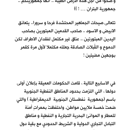
و ضحوا من اجل هذه الارض الطيبة .. انها جمهوريتكم ..
جمهورية البتران … ! ))
تتعالى صيحات الجماهير المحتشدة فرحا و سرورا.. يتعانق
الابيض و الاسود .. صاحب القدمين المبتورين بصاحب
اليدين المبتورتين .. عناق غير مكتمل لفقدان الاطراف لكن
الدموع و القُبلات الصادقة جعلته مكتملا لأول مرة كقمرٍ
بوجهين مضيئين !
في الاسابيع التالية ، قامت الحكومات العميقة بإعلان أولى
دولها ، التي التزمت بحدود المناطق النفطية الجنوبية
باسم (جمهورية نفطستان الجنوبية الديمقراطية ) والتي
ضمتْ خمسة ملايين مواطن. واحتفظتْ بممراتٍ أمنة
للمطار و الموانئ البحرية التجارية و النفطية و مناطق
التبادل التجاري الدولية و الشريط الحدودي مع بقية دول