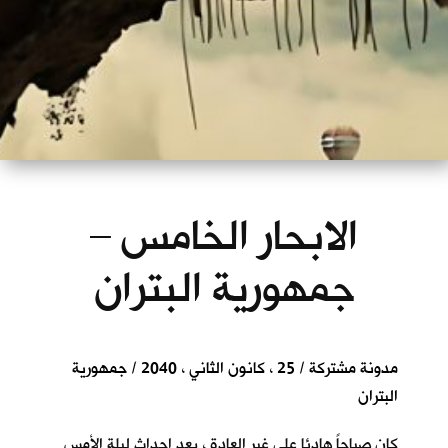
الابحار الخامس –
جمهورية البتران
مدونة مشتركة / 25 ، كانون الثاني ، 2040 / جمهورية
البتران
كان صباحاً هادئا على غير العادة ، بعد احداث ليلة الأمس