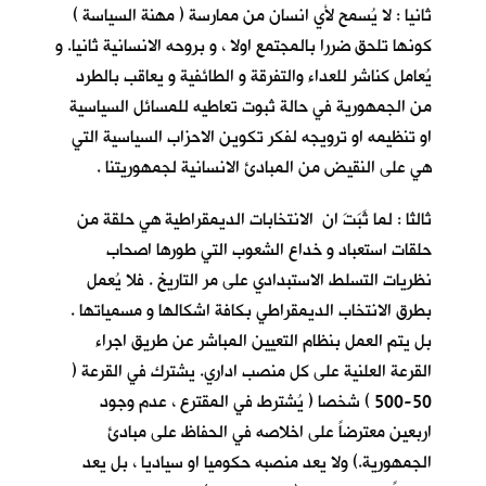
ثانيا : لا يُسمح لأي انسان من ممارسة ( مهنة السياسة )
كونها تلحق ضررا بالمجتمع اولا ، و بروحه الانسانية ثانيا. و
يُعامل كناشر للعداء والتفرقة و الطائفية و يعاقب بالطرد
من الجمهورية في حالة ثبوت تعاطيه للمسائل السياسية
او تنظيمه او ترويجه لفكر تكوين الاحزاب السياسية التي
هي على النقيض من المبادئ الانسانية لجمهوريتنا .
ثالثا : لما ثَبَتَ ان الانتخابات الديمقراطية هي حلقة من
حلقات استعباد و خداع الشعوب التي طورها اصحاب
نظريات التسلط الاستبدادي على مر التاريخ . فلا يُعمل
بطرق الانتخاب الديمقراطي بكافة اشكالها و مسمياتها .
بل يتم العمل بنظام التعيين المباشر عن طريق اجراء
القرعة العلنية على كل منصب اداري. يشترك في القرعة (
50-500 ) شخصا ( يُشترط في المقترع ، عدم وجود
اربعين معترضاً على اخلاصه في الحفاظ على مبادئ
الجمهورية.) ولا يعد منصبه حكوميا او سياديا ، بل يعد