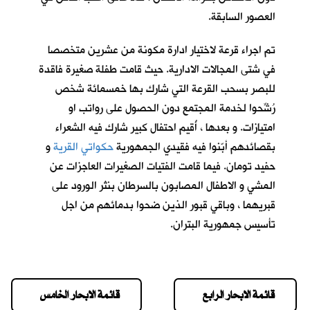
العصور السابقة.
تم اجراء قرعة لاختيار ادارة مكونة من عشرين متخصصا
في شتى المجالات الادارية. حيث قامت طفلة صغيرة فاقدة
للبصر بسحب القرعة التي شارك بها خمسمائة شخص
رُشِّحوا لخدمة المجتمع دون الحصول على رواتب او
امتيازات. و بعدها ، أُقيم احتفال كبير شارك فيه الشعراء
بقصائدهم أبّنوا فيه فقيدي الجمهورية
حكواتي القرية
و
حفيد تومان
. فيما قامت الفتيات الصغيرات العاجزات عن
المشي و الاطفال المصابون بالسرطان بنثر الورود على
قبريهما ، وباقي قبور الذين ضحوا بدمائهم من اجل
تأسيس جمهورية البتران.
قائمة الابحار الرابع
قائمة الابحار الخامس