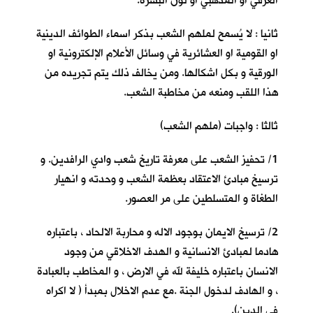
العرقي او المذهبي او لون البشرة.
ثانيا : لا يُسمح لملهم الشعب بذكر اسماء الطوائف الدينية
او القومية او العشائرية في وسائل الأعلام الإلكترونية او
الورقية و بكل اشكالها. ومن يخالف ذلك يتم تجريده من
هذا اللقب ومنعه من مخاطبة الشعب.
ثالثا : واجبات (ملهم الشعب)
1/ تحفيز الشعب على معرفة تاريخ شعب وادي الرافدين. و
ترسيخ مبادئ الاعتقاد بعظمة الشعب و وحدته و انهيار
الطغاة و المتسلطين على مر العصور.
2/ ترسيخ الايمان بوجود الاله و محاربة الالحاد ، باعتباره
هادما لمبادئ الانسانية و الهدف الاخلاقي من وجود
الانسان باعتباره خليفة لله في الارض ، و المخاطب بالعبادة
، و الهادف لدخول الجنة .مع عدم الاخلال بمبدأ ( لا اكراه
في الدين).