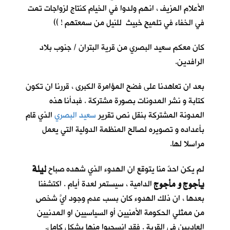
الأعلام المزيف ، انهم ولدوا في الخيام كنتاج لزواجات تمت
في الخفاء في تلميحٍ خبيث للنيل من سمعتهم ! ))
كان معكم سعيد البصري من قرية البتران / جنوب بلاد
الرافدين.
بعد ان تعاهدنا على فضح المؤامرة الكبرى ، قررنا ان تكون
كتابة و نشر المدونات بصورة مشتركة . فبدأنا هذه
المدونة المشتركة بنقل نص تقرير
سعيد البصري
الذي قام
بأعداده و تصويره لصالح المنظمة الدولية التي يعمل
مراسلا لها.
ليلة
لم يكن احدٌ منا يتوقع ان الهدوء الذي شهده صباح
يأجوج و مأجوج
الدامية ، سيستمر لعدة أيام . اكتشفنا
بعدها ، ان ذلك الهدوء كان بسب عدم وجود ايَّ شخصٍ
من ممثلي الحكومة الأمنيين أو السياسيين او المدنيين
العاديين في القرية . فقد انسحبوا منها بشكل كامل.