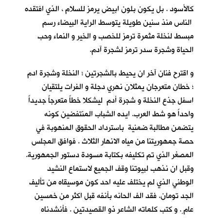
كالأسود . بل يكون بلون ابيض يرمز للسلام ، الذي افتقده
الناس منذ سنين طويلة يتوسط الراية البيضاء رسم
مبسط لنخلة مثمرة ترمز للخصب و الخير و النماء وحب
الحياة وشجرة سدر ترمز لشجرة آدم.
و اقترح فنان آخر ان يحيط بالشجرتين ؛ النخلة وشجرة ادم
؛ خطان متعرجان يمثلان نهري دجلة و الفرات يلتقيان
اسفل جذع النخلة و شجرة أدم ليشكلا خطاً متعرجاً جديداً
واحداً هو شط العرب. ايده الشباب المنتفضين كونه
يتضمن مطالبة ضمنية باسترداد الحقوق المنهوبة في
حصة جمهوريتنا من مياه الانهار الثلاث . فوافق المجلس
المصغر الذي تم تكليفه بكتابة مسودة دستور الجمهورية.
وقبل ان نذهب لبيوتنا وقف الجميع لاستماع النشيد
الوطني الذي لم يختلف عليه احد كون موسيقاه من تأليف
الجد تومان. فقد الف الحانه بأنفه قبل اكثر من خمسين
عام ٍ. و كتب كلماته الشاعر ذو القصيدتين . فأنشدناه