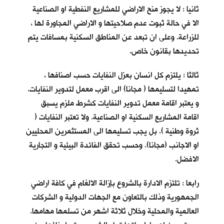
ثانيا : لا يجوز منح الاراضي للمشاريع النفطية او الصناعية
الا في حالة ثبوت عدم صلاحيتها و الاراضي المجاورة لها ،
للزراعة. وعلى ان تبعد عن المناطق السكنية بمسافات يتم
تحديدها بقانون خاص.
ثالثا : يلتزم كل انسان بعزل النفايات حسب اصنافها ،
تمهيدا لتسليمها ( مجانا) الى اقرب معمل لتدوير النفايات.
و يعتبر اقامة معمل تدوير النفايات كشرط ملزم يسبق
اقامة المشاريع السكنية او الصناعية. ولا تعتبر النفايات (
ثروة وطنية ). بل يجب تسليمها الى المستثمرين المحليين
او الاجانب (مجانا). وحسب تحقق الفائدة البيئية و التجارية
الافضل.
رابعا : تلتزم الادارة بالشروع بإزالة الالغام في كافة اراضي
الجمهورية وذلك بالتعاون مع الجهات الدولية و الشركات
العالمية والمحلية وخلال ثلاثة اشهر من تسلمها مهامها.