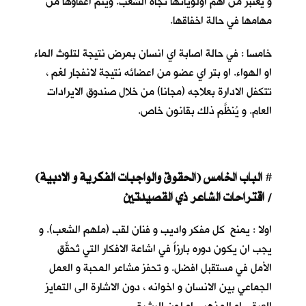
و يعتبر من اهم اولوياتها تجاه الشعب. ويتم اعفاؤها من
مهامها في حالة اخفاقها.
خامسا : في حالة اصابة اي انسان بمرض نتيجة لتلوث الماء
او الهواء. او بتر اي عضو من اعضائه نتيجة لانفجار لغم ،
تتكفل الادارة بعلاجه (مجانا) من خلال صندوق الايرادات
العام. و يُنظَّم ذلك بقانون خاص.
الباب الخامس (الحقوق والواجبات الفكرية و الادبية)
#
/ اقتراحات الشاعر ذي القصيدتين
اولا : يمنح كل مفكر واديب و فنان لقب (ملهم الشعب). و
يجب ان يكون دوره بارزاً في اشاعة الافكار التي تُحقِّق
الأمل في مستقبل افضل. و تحفز مشاعر المحبة و العمل
الجماعي بين الانسان و اخوانه ، دون الاشارة الى التمايز