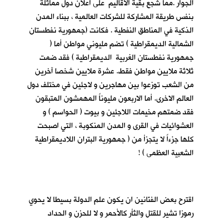
الجوار .مما شجع بقية الاقاليم على اعلان دول مماثلة
بنفس طريقة المشاركة للشركات العالمية ، ببناء المدن
الذكية في المناطق النفطية . فكانت (جمهورية نفطستان
الشمالية الديمقراطية ) تضم مليوني مواطن أما (
جمهورية نفطستان الغربية الديمقراطية ) فقد ضمت
ثلاثة ملايين مواطن فقط. عشرة ملايين شخصا آخرين
من الشعب توزعوا بين مهاجرين و لاجئين في مختلف دول
العالم الاخرى. أما الاربعون مليوناً المهمشون المتبقون
فقد ضمتهم مخيمات اللاجئين و بيوت ( الحواسم ) و
العشوائيات في القرى و المدن المنكوبة ، التي اصبحت
كلها جزءاً لا يتجزأ من ( جمهورية البتران اللاديمقراطية
الشعبية العظمى ) !
اقترح بعض الفنّانين ان يكون علم الدولة بسيطا لا يحوي
رموزا تشير للقتل والثأر كالأحمر و لا للحزن و الحداد