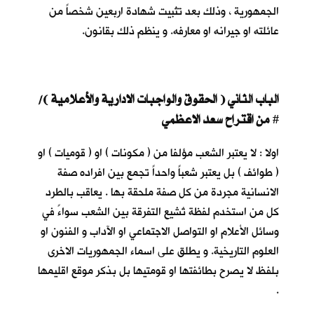
الجمهورية ، وذلك بعد تثبيت شهادة اربعين شخصاً من
عائلته او جيرانه او معارفه. و ينظم ذلك بقانون.
الباب الثاني ( الحقوق والواجبات الادارية والأعلامية )/
من اقتراح سعد الاعظمي
#
اولا : لا يعتبر الشعب مؤلفا من ( مكونات ) او ( قوميات ) او
( طوائف ) بل يعتبر شعباً واحداً تجمع بين افراده صفة
الانسانية مجردة من كل صفة ملحقة بها . يعاقب بالطرد
كل من استخدم لفظة تُشيع التفرقة بين الشعب سواءً في
وسائل الأعلام او التواصل الاجتماعي او الآداب و الفنون او
العلوم التاريخية. و يطلق على اسماء الجمهوريات الاخرى
بلفظ لا يصرح بطائفتها او قومتيها بل بذكر موقع اقليمها
.