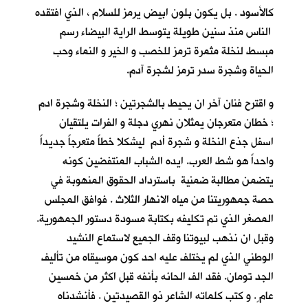
كالأسود . بل يكون بلون ابيض يرمز للسلام ، الذي افتقده
الناس منذ سنين طويلة يتوسط الراية البيضاء رسم
مبسط لنخلة مثمرة ترمز للخصب و الخير و النماء وحب
الحياة وشجرة سدر ترمز لشجرة آدم.
و اقترح فنان آخر ان يحيط بالشجرتين ؛ النخلة وشجرة ادم
؛ خطان متعرجان يمثلان نهري دجلة و الفرات يلتقيان
اسفل جذع النخلة و شجرة أدم ليشكلا خطاً متعرجاً جديداً
واحداً هو شط العرب. ايده الشباب المنتفضين كونه
يتضمن مطالبة ضمنية باسترداد الحقوق المنهوبة في
حصة جمهوريتنا من مياه الانهار الثلاث . فوافق المجلس
المصغر الذي تم تكليفه بكتابة مسودة دستور الجمهورية.
وقبل ان نذهب لبيوتنا وقف الجميع لاستماع النشيد
الوطني الذي لم يختلف عليه احد كون موسيقاه من تأليف
الجد تومان. فقد الف الحانه بأنفه قبل اكثر من خمسين
عام ٍ. و كتب كلماته الشاعر ذو القصيدتين . فأنشدناه