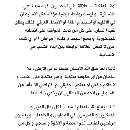
اولا : لما كانت العلاقة التي تربط بين افراد شعبنا هي
الانسانية ، و ليست روابط عرضية مؤقته مثل الاستيطان
في الاقليم او استخدام اللغة او الانتماء العرقي، لذلك يطلق
لقب (انسان) على كل من تمت الموافقة على انتمائه
للجمهورية. و يمنع استخدام كلمة ( مواطن ) او اي كلمة
اخرى لا تجعل العلاقة الرابطة بين ابناء الشعب هي
الانسانية.
ثانيا : لما خلق الله الانسان خليفة له في الارض ، فلا
سلطان من اي حكومة منتخبة او غير منتخبة على الشعب و
لا حاكم واقعي او معنوي ، حقيقي أم افتراضي الا بأمر من
الله. و ليس لاحد من الدجَّالين ان يدَّعي ذلك ابدا.
ثالثا : يمنح لقب (معلم الشعب) لكل رجال الدين و
المفكرين و المدرسين في المدارس و الجامعات. و يعتبرون
مرشدين للشعب نحو المحبة و الاخوة والسلام. و كل من