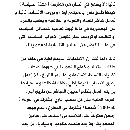
ثانيا : لا يُسمح لأي انسان من ممارسة ( مهنة السياسة )
كونها تلحق ضررا بالمجتمع اولا ، و بروحه الانسانية ثانيا. و
يُعامل كناشر للعداء والتفرقة و الطائفية و يعاقب بالطرد
من الجمهورية في حالة ثبوت تعاطيه للمسائل السياسية
او تنظيمه او ترويجه لفكر تكوين الاحزاب السياسية التي
هي على النقيض من المبادئ الانسانية لجمهوريتنا .
ثالثا : لما ثَبَتَ ان الانتخابات الديمقراطية هي حلقة من
حلقات استعباد و خداع الشعوب التي طورها اصحاب
نظريات التسلط الاستبدادي على مر التاريخ . فلا يُعمل
بطرق الانتخاب الديمقراطي بكافة اشكالها و مسمياتها .
بل يتم العمل بنظام التعيين المباشر عن طريق اجراء
القرعة العلنية على كل منصب اداري. يشترك في القرعة (
50-500 ) شخصا ( يُشترط في المقترع ، عدم وجود
اربعين معترضاً على اخلاصه في الحفاظ على مبادئ
الجمهورية.) ولا يعد منصبه حكوميا او سياديا ، بل يعد