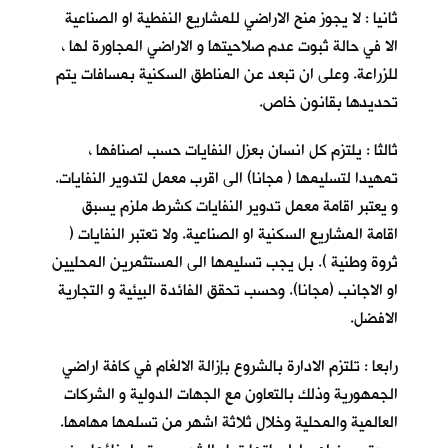
ثانيا : لا يجوز منح الاراضي للمشاريع النفطية او الصناعية
الا في حالة ثبوت عدم صلاحيتها و الاراضي المجاورة لها ،
للزراعة. وعلى ان تبعد عن المناطق السكنية بمسافات يتم
تحديدها بقانون خاص.
ثالثا : يلتزم كل انسان بعزل النفايات حسب اصنافها ،
تمهيدا لتسليمها ( مجانا) الى اقرب معمل لتدوير النفايات.
و يعتبر اقامة معمل تدوير النفايات كشرط ملزم يسبق
اقامة المشاريع السكنية او الصناعية. ولا تعتبر النفايات (
ثروة وطنية ). بل يجب تسليمها الى المستثمرين المحليين
او الاجانب (مجانا). وحسب تحقق الفائدة البيئية و التجارية
الافضل.
رابعا : تلتزم الادارة بالشروع بإزالة الالغام في كافة اراضي
الجمهورية وذلك بالتعاون مع الجهات الدولية و الشركات
العالمية والمحلية وخلال ثلاثة اشهر من تسلمها مهامها.