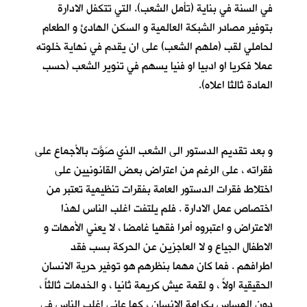
في السنة في بناية (تأمل الشعب). التي تتكفل الادارة
بتوفير مصادر الشبكة العالمية و السكن الهادئ و الطعام
لحاملي لقب (ملهم الشعب) على ان يقدم في نهاية خلوته
عملا فكريا او ادبيا او فنيا يسهم في تنوير الشعب (حسب
المادة ثالثا اعلاه).
و بعد تقديم الدستور الى الشعب الذي صَوَّت بالأجماع على
فقراته ، على الرغم من اعتراض بعض القانونيين على
اختلاط فقرات الدستور العامة بفقرات تنظيمية تعتبر من
اختصاص عمل الادارة . فلم يلتفت اغلب الناس لهذا
الاعتراض و اعتبروه أمرا فقهيا غامضا ، لا يعني الأمهات و
الاطفال الجياع و لا العاجزين عن الحركة بسب فقد
اطرافهم . فما كان مهما بنظرهم هو توفير حرية الانسان
الحقيقية اولاً ، و لقمة عيش كريمة ثانيا ، و الخدمات ثالثاً ،
دون المساس بكرامة الانسان ، كما عانى اغلب الناس في