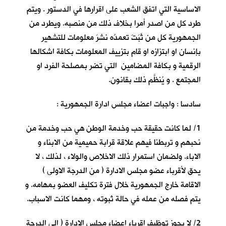
الاساسية التي اتفق الشعب على اقرارها في الدستور . ويتم
طرد كل من اصدر أمرا بخلاف ذلك من منصبه. ويطرد من
الجمهورية كل من ثَبَتَ تعمدُه نشرَ معلومات للتشهير
بإنسان او ابتزازه او قام بتزييف المعلومات بكافة اشكالها
الرقمية و بكافة المضامين التي تضر بمصلحة الفرد او
المجتمع . و يُنظَّم ذلك بقانون.
سادسا : واجبات اعضاء مجلس ادارة الجمهورية :
1/ لما كانت حقيقة حب وخدمة الوطن هي حب وخدمة من
نحبهم و تربطنا فيهم علاقة قرابة حميمية من الابناء و
الاباء. ولضمان استمرار ذلك الاخلاص والولاء ، لذلك ، لا
يحق لأقرباء عضو مجلس الادارة ( من الدرجة الاولى )
الاقامة خارج الجمهورية خلال فترة تكليف العضو بمهامه. و
يتم فصله من عمله في حالة ثبوته ، ومهما كانت الاسباب.
2/ لا يجوز توظيف اقرباء اعضاء مجلس الإدارة ( الى الدرجة