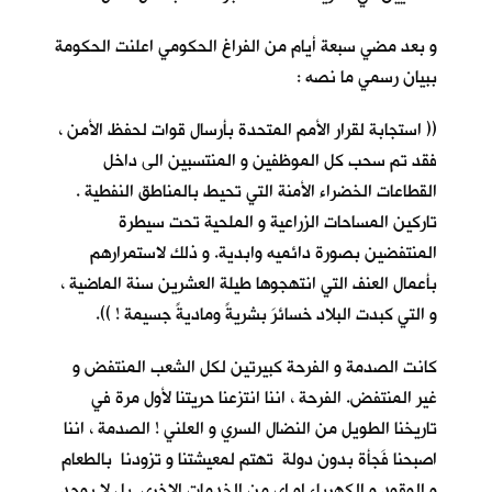
و بعد مضي سبعة أيام من الفراغ الحكومي اعلنت الحكومة
ببيان رسمي ما نصه :
(( استجابة لقرار الأمم المتحدة بأرسال قوات لحفظ الأمن ،
فقد تم سحب كل الموظفين و المنتسبين الى داخل
القطاعات الخضراء الأمنة التي تحيط بالمناطق النفطية .
تاركين المساحات الزراعية و الملحية تحت سيطرة
المنتفضين بصورة دائميه وابدية. و ذلك لاستمرارهم
بأعمال العنف التي انتهجوها طيلة العشرين سنة الماضية ،
و التي كبدت البلاد خسائرَ بشريةً وماديةً جسيمة ! )).
كانت الصدمة و الفرحة كبيرتين لكل الشعب المنتفض و
غير المنتفض. الفرحة ، اننا انتزعنا حريتنا لأول مرة في
تاريخنا الطويل من النضال السري و العلني ! الصدمة ، اننا
اصبحنا فَجأة بدون دولة تهتم لمعيشتنا و تزودنا بالطعام
و الوقود و الكهرباء او اي من الخدمات الاخرى. بل لا يوجد