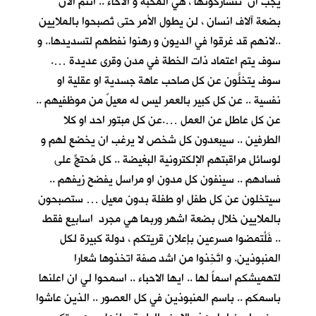
يجب ان تتشاركونها ، هي المحبة و الاخاء .. انتم الان
بضعة آلاف انسان ، لن يطول الأمر حتى تُصبحوا بالملايين
..لانهم قد غرقوا في الديون و رهنوا نفطهم لتسديدها.. و
سوف يتم اعتماد ذات الخطة في مدن وقرى عديدة ….
سوف يتخلَّون عن كل صاحب عاهة جسدية او عقلية او
نفسية .. عن كل كبير بالعمر ليس له معيلٌ من موظفيهم ..
عن كل عاطلٍ عن العمل ….عن كل مبتور احد او كلا
الطرفين .. سيبعدون كل شخص لا يرغب ان يخضع لهم و
لوسائل مراقبتهم الإلكترونية البغيضة .. كل مُحتجٍّ على
فسادهم .. سينفون كل مدون او مراسل يفضح زيفهم ..
سيتخلون عن كل طفل او طفلة بدون معيل … ستصبحون
بالملايين خلال بضعة اشهر وربما هي مجرد اسابيع فقط
.. فَلْتمضوا مسرعين بإعلان قريتكم ، دولة كبيرة لكل
المنبوذين. و اتَّخِذوا من اشد صفة اتخذوها شعارا
لتهميشكم اسماً لها .. ايها الاحباء .. اسمحوا لي ان اعلنها
باسمكم .. باسم المنبوذين في كل العصور .. الذين عاشوا