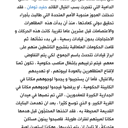
الدامية التي تفجرت بسب اغتيال القائد
حفيد تومان
. فقد
تدخلت العجوز مندوبة الأمم المتحدة التي طالبت بأجراء
تحقيق دولي كعادتها ، منذ أن بدأت هذه المظاهرات
والاعتصامات قبل عشرين عاما تقريبا. كانت هذه الحركات و
الاحتجاجات بدون قيادات رسمية ، في بدء نشأتها. ثم
قامت الحكومات المتعاقبة بتشجيع الناشطين منهم على
ابراز قيادات تتحدث باسم الجموع. لكي يتم التفاوض
معهم. فيتم ترغيبهم بإشغال مناصب حكومية ، تكون ثمنا
لإقناع المتظاهرين بالعودة لبيوتهم ، او تهديدهم
بالاغتيال. فأما ان يستجيبوا و يجدوا لوجوههم مكانا في
الكابينة الحكومية ، او يرفضوا فيجدوا لوجوههم مكانا في
الجدارية الكبيرة للمغدورين ، التي تم نصبها في ميدان
القرية الكبير. و الذي توسع كثيرا ، بعد ان تهدمت البنايات
القديمة المحيطة به . فقد اتخذها المحتجُّون قبل هدمها
مكانا لمبيتهم لفترات طويلة. فاصبحوا يبنون مساكنَ
متحركةً ، لا تلبث ان يتم تخريبها . وهكذا استمرت لعبة