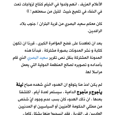
الأعلام المزيف ، انهم ولدوا في الخيام كنتاج لزواجات تمت
في الخفاء في تلميحٍ خبيث للنيل من سمعتهم ! ))
كان معكم سعيد البصري من قرية البتران / جنوب بلاد
الرافدين.
بعد ان تعاهدنا على فضح المؤامرة الكبرى ، قررنا ان تكون
كتابة و نشر المدونات بصورة مشتركة . فبدأنا هذه
المدونة المشتركة بنقل نص تقرير
سعيد البصري
الذي قام
بأعداده و تصويره لصالح المنظمة الدولية التي يعمل
مراسلا لها.
ليلة
لم يكن احدٌ منا يتوقع ان الهدوء الذي شهده صباح
يأجوج و مأجوج
الدامية ، سيستمر لعدة أيام . اكتشفنا
بعدها ، ان ذلك الهدوء كان بسب عدم وجود ايَّ شخصٍ
من ممثلي الحكومة الأمنيين أو السياسيين او المدنيين
العاديين في القرية . فقد انسحبوا منها بشكل كامل.