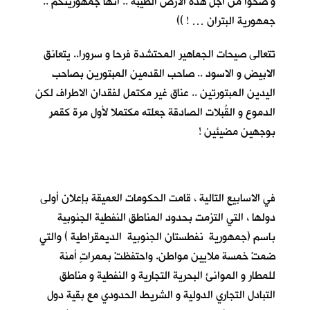
و ضحوا من اجل هذه الارض الطيبة .. انها جمهوريتكم ..
جمهورية البتران … ! ))
تتعالى صيحات الجماهير المحتشدة فرحا و سرورا.. يتعانق
الابيض و الاسود .. صاحب القدمين المبتورين بصاحب
اليدين المبتورتين .. عناق غير مكتمل لفقدان الاطراف لكن
الدموع و القُبلات الصادقة جعلته مكتملا لأول مرة كقمرٍ
بوجهين مضيئين !
في الاسابيع التالية ، قامت الحكومات العميقة بإعلان أولى
دولها ، التي التزمت بحدود المناطق النفطية الجنوبية
باسم (جمهورية نفطستان الجنوبية الديمقراطية ) والتي
ضمتْ خمسة ملايين مواطن. واحتفظتْ بممراتٍ أمنة
للمطار و الموانئ البحرية التجارية و النفطية و مناطق
التبادل التجاري الدولية و الشريط الحدودي مع بقية دول