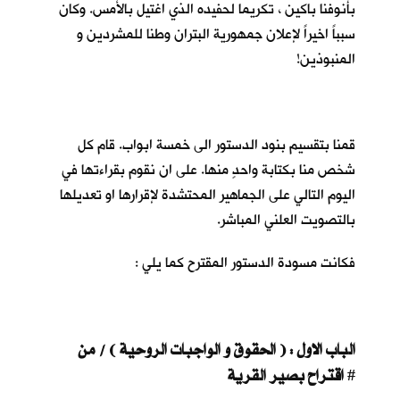
بأنوفنا باكين ، تكريما لحفيده الذي اغتيل بالأمس. وكان
سبباً اخيراً لإعلان جمهورية البتران وطنا للمشردين و
المنبوذين!
قمنا بتقسيم بنود الدستور الى خمسة ابواب. قام كل
شخص منا بكتابة واحدٍ منها. على ان نقوم بقراءتها في
اليوم التالي على الجماهير المحتشدة لإقرارها او تعديلها
بالتصويت العلني المباشر.
فكانت مسودة الدستور المقترح كما يلي :
الباب الاول : ( الحقوق و الواجبات الروحية ) / من
اقتراح بصير القرية
#