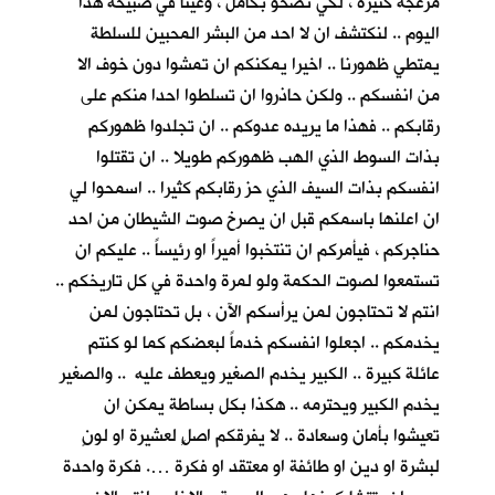
مزعجة كثيرة ، لكي نصحو بكأمل ، وعينا في صبيحة هذا
اليوم .. لنكتشف ان لا احد من البشر المحبين للسلطة
يمتطي ظهورنا .. اخيرا يمكنكم ان تمشوا دون خوف الا
من انفسكم .. ولكن حاذروا ان تسلطوا احدا منكم على
رقابكم .. فهذا ما يريده عدوكم .. ان تجلدوا ظهوركم
بذات السوط الذي الهب ظهوركم طويلا .. ان تقتلوا
انفسكم بذات السيف الذي حز رقابكم كثيرا .. اسمحوا لي
ان اعلنها باسمكم قبل ان يصرخ صوت الشيطان من احد
حناجركم ، فيأمركم ان تنتخبوا أميراً او رئيساً .. عليكم ان
تستمعوا لصوت الحكمة ولو لمرة واحدة في كل تاريخكم ..
انتم لا تحتاجون لمن يرأسكم الآن ، بل تحتاجون لمن
يخدمكم .. اجعلوا انفسكم خدماً لبعضكم كما لو كنتم
عائلة كبيرة .. الكبير يخدم الصغير ويعطف عليه .. والصغير
يخدم الكبير ويحترمه .. هكذا بكل بساطة يمكن ان
تعيشوا بأمان وسعادة .. لا يفرقكم اصلٍ لعشيرة او لونٍ
لبشرة او دين او طائفة او معتقد او فكرة …. فكرة واحدة