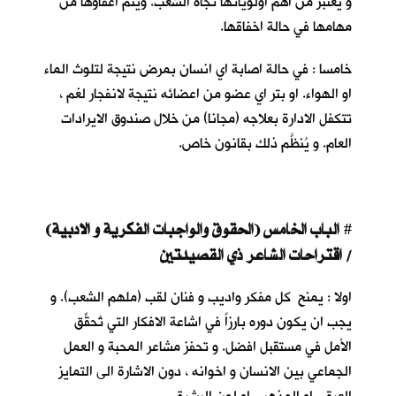
و يعتبر من اهم اولوياتها تجاه الشعب. ويتم اعفاؤها من
مهامها في حالة اخفاقها.
خامسا : في حالة اصابة اي انسان بمرض نتيجة لتلوث الماء
او الهواء. او بتر اي عضو من اعضائه نتيجة لانفجار لغم ،
تتكفل الادارة بعلاجه (مجانا) من خلال صندوق الايرادات
العام. و يُنظَّم ذلك بقانون خاص.
الباب الخامس (الحقوق والواجبات الفكرية و الادبية)
#
/ اقتراحات الشاعر ذي القصيدتين
اولا : يمنح كل مفكر واديب و فنان لقب (ملهم الشعب). و
يجب ان يكون دوره بارزاً في اشاعة الافكار التي تُحقِّق
الأمل في مستقبل افضل. و تحفز مشاعر المحبة و العمل
الجماعي بين الانسان و اخوانه ، دون الاشارة الى التمايز