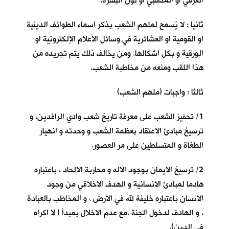
العرقي او المذهبي او لون البشرة.
ثانيا : لا يُسمح لملهم الشعب بذكر اسماء الطوائف الدينية
او القومية او العشائرية في وسائل الأعلام الإلكترونية او
الورقية و بكل اشكالها. ومن يخالف ذلك يتم تجريده من
هذا اللقب ومنعه من مخاطبة الشعب.
ثالثا : واجبات (ملهم الشعب)
1/ تحفيز الشعب على معرفة تاريخ شعب وادي الرافدين. و
ترسيخ مبادئ الاعتقاد بعظمة الشعب و وحدته و انهيار
الطغاة و المتسلطين على مر العصور.
2/ ترسيخ الايمان بوجود الاله و محاربة الالحاد ، باعتباره
هادما لمبادئ الانسانية و الهدف الاخلاقي من وجود
الانسان باعتباره خليفة لله في الارض ، و المخاطب بالعبادة
، و الهادف لدخول الجنة .مع عدم الاخلال بمبدأ ( لا اكراه
في الدين).