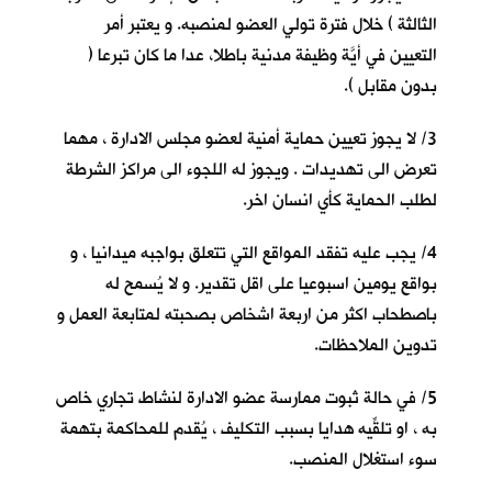
الثالثة ) خلال فترة تولي العضو لمنصبه. و يعتبر أمر
التعيين في أيَّة وظيفة مدنية باطلا، عدا ما كان تبرعا (
بدون مقابل ).
3/ لا يجوز تعيين حماية أمنية لعضو مجلس الادارة ، مهما
تعرض الى تهديدات . ويجوز له اللجوء الى مراكز الشرطة
لطلب الحماية كأي انسان اخر.
4/ يجب عليه تفقد المواقع التي تتعلق بواجبه ميدانيا ، و
بواقع يومين اسبوعيا على اقل تقدير. و لا يُسمح له
باصطحاب اكثر من اربعة اشخاص بصحبته لمتابعة العمل و
تدوين الملاحظات.
5/ في حالة ثبوت ممارسة عضو الادارة لنشاط تجاري خاص
به ، او تلقِّيه هدايا بسبب التكليف ، يُقدم للمحاكمة بتهمة
سوء استغلال المنصب.