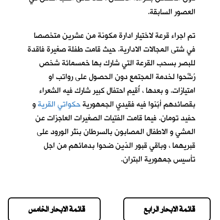
العصور السابقة.
تم اجراء قرعة لاختيار ادارة مكونة من عشرين متخصصا
في شتى المجالات الادارية. حيث قامت طفلة صغيرة فاقدة
للبصر بسحب القرعة التي شارك بها خمسمائة شخص
رُشِّحوا لخدمة المجتمع دون الحصول على رواتب او
امتيازات. و بعدها ، أُقيم احتفال كبير شارك فيه الشعراء
بقصائدهم أبّنوا فيه فقيدي الجمهورية
حكواتي القرية
و
حفيد تومان
. فيما قامت الفتيات الصغيرات العاجزات عن
المشي و الاطفال المصابون بالسرطان بنثر الورود على
قبريهما ، وباقي قبور الذين ضحوا بدمائهم من اجل
تأسيس جمهورية البتران.
قائمة الابحار الرابع
قائمة الابحار الخامس