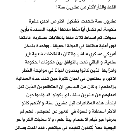
القط والفأر لأكثر من عشرين سنة !
عشرون سنة شهدت تشكيل اكثر من احدى عشرة
حكومة. لم تكمل أيّاً منها مدتها النيابية المحددة بأربع
سنوات. تم اسقاط ثلاث منها بانقلابات عسكرية قادتها
قوى أمنية مختلفة في الدولة العميقة . وواحدة بتدخل
أمريكي عسكري مباشر. واثنتان بانتفاضات شعبية غير
سلمية. و الباقي تمت بالتوافق بين مكونات الحكومة
واحزابها الذين كانوا يتحدون احيانا في مواجهة الخطر
الاكبر، و يختلفون في احيانٍ كثيرة حين تخف حدة المطالبة
بإزاحتهم ! و كان من البديهي ان المتظاهرين الذين تقل
اعمارهم عن عشرين سنة ، لم يكونوا قد وُلدوا حين
ابتدأت هذه المظاهرات قبل عشرين سنة. و لأنهم كانوا
الاكثر استماتة و قسوة في التعبير عن غضبهم ، فهم لم
يعرفوا غير خيام الاعتصام بيتاً لهم ، و لا عمليات الكر والفر
اليومية عملاً يُتقنون تنفيذه في حياتهم . فقد اكدت وسائل