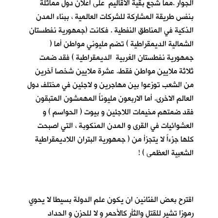
الجوار .مما شجع بقية الاقاليم على اعلان دول مماثلة
بنفس طريقة المشاركة للشركات العالمية ، ببناء المدن
الذكية في المناطق النفطية . فكانت (جمهورية نفطستان
الشمالية الديمقراطية ) تضم مليوني مواطن أما (
جمهورية نفطستان الغربية الديمقراطية ) فقد ضمت
ثلاثة ملايين مواطن فقط. عشرة ملايين شخصا آخرين
من الشعب توزعوا بين مهاجرين و لاجئين في مختلف دول
العالم الاخرى. أما الاربعون مليوناً المهمشون المتبقون
فقد ضمتهم مخيمات اللاجئين و بيوت ( الحواسم ) و
العشوائيات في القرى و المدن المنكوبة ، التي اصبحت
كلها جزءاً لا يتجزأ من ( جمهورية البتران اللاديمقراطية
الشعبية العظمى ) !
اقترح بعض الفنّانين ان يكون علم الدولة بسيطا لا يحوي
رموزا تشير للقتل والثأر كالأحمر و لا للحزن و الحداد