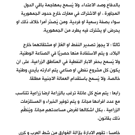
بالدفاع وصد الاعتداء. ولا يُسمح بمهاجمة باقي الدول
المجاورة ، او الاشتراك في معارك خارج حدود الجمهورية
سواء بصفة رسمية او فردية. ومن يُصدِّر أمرا خلاف ذلك او
يحرض او يشترك فيه يطرد من الجمهورية.
ثالثا : لا يجوز تصدير النفط او الغاز او مشتقاتهما خارج
البلاد. و يتم الاستفادة منها حصريّاً في الصناعة الوطنية.
ولا يُسمح بحفر الابار النفطية في المناطق الزراعية. على ان
يكون كل مشروع نفطي او صناعي يتم ادارته بأيدي وطنية
خالصة. ولا يُسمح باستقدام العمالة الاجنبية مطلقا.
رابعا : يتم منح كل عائلة ترغب بالزراعة ارضا زراعية تتناسب
مع عدد افرادها مجانا. و يتم توفير الخبراء و المستلزمات
الزراعية ، بكل اشكالها لغرض مساعدتهم مجانا. ويُنظَّم
ذلك بقانون.
خامسا : تقوم الادارة بإزالة الغوارق من شط العرب و كري