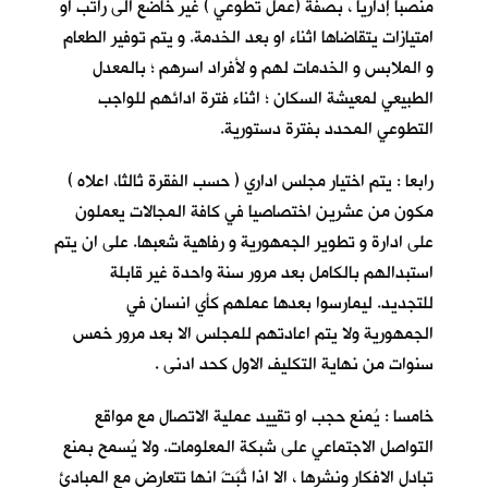
منصباً إداريا ، بصفة (عمل تطوعي ) غير خاضع الى راتب او
امتيازات يتقاضاها اثناء او بعد الخدمة. و يتم توفير الطعام
و الملابس و الخدمات لهم و لأفراد اسرهم ؛ بالمعدل
الطبيعي لمعيشة السكان ؛ اثناء فترة ادائهم للواجب
التطوعي المحدد بفترة دستورية.
رابعا : يتم اختيار مجلس اداري ( حسب الفقرة ثالثا، اعلاه )
مكون من عشرين اختصاصيا في كافة المجالات يعملون
على ادارة و تطوير الجمهورية و رفاهية شعبها. على ان يتم
استبدالهم بالكامل بعد مرور سنة واحدة غير قابلة
للتجديد. ليمارسوا بعدها عملهم كأي انسان في
الجمهورية ولا يتم اعادتهم للمجلس الا بعد مرور خمس
سنوات من نهاية التكليف الاول كحد ادنى .
خامسا : يُمنع حجب او تقييد عملية الاتصال مع مواقع
التواصل الاجتماعي على شبكة المعلومات. ولا يُسمح بمنع
تبادل الافكار ونشرها ، الا اذا ثَبَتَ انها تتعارض مع المبادئ