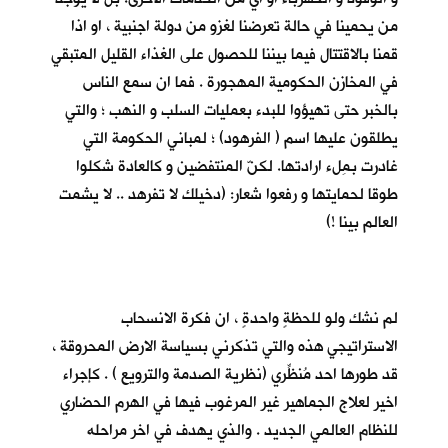
من يحمينا في حالة تعرضنا لغزو من دولة اجنبية ، او اذا
قمنا بالاقتتال فيما بيننا للحصول على الغذاء القليل المتبقي
في المخازن الحكومية المهجورة . فما ان سمع الناس
بالخبر حتى تهيؤوا للبدء بعمليات السلب و النهب ؛ والتي
يطلقون عليها اسم ( الفرهود) ؛ لمباني الحكومة التي
غادرت بمِلء ارادتها. لكنّ المنتفضين و كالعادة شكلوا
طوقا لحمايتها و رفعوا شعار: (دخيلك لا تفرهد .. لا يشمت
العالم بينا !)
لم نشك ولو للحظةٍ واحدةٍ ، ان فكرة الانسحاب
الاستراتيجي هذه والتي تذكرني بسياسة الارض المحروقة ،
قد طورها احد مُنظِّري (نظرية الصدمة والترويع ) . كإجراء
اخير لعلاج الجماهير غير المرغوب فيها في الهرم الحضاري
للنظام العالمي الجديد . والذي يهدف في اخر مراحله