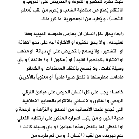
يثبت نشره للتكفير و التفرقة و التحريض على الحروب و
الانتقام يُمنع من مخاطبة الشعب و يُحرم من لقب (معلم
الشعب) ، و يُطرد من الجمهورية اذا كرر ذلك.
رابعا: يحق لكل انسان ان يمارس طقوسه الدينية وفقا
لعقيدته . و لا يحق تكفيره او الاشارة اليه على نحو الاهانة
او التشهير . ولا يُسمح بالتحريض على اي ديانة او مذهب
او الاشارة بكونهم ( اقلية ) او ( مكون ) او ( طائفة ) و بأي
وسيلة كانت . ولا يُسمح بانتقاد المعتقدات او الشعائر
مادامت ممارستها لا تلحق ضررا مادياً أو معنوياً بالأخرين .
خامسا : يجب على كل انسان الحرص على مبادئ الترقي
الروحي و الفكري والانساني بالالتزام بالمعايير الاخلاقية.
التي تُجمع عليها الانسانية من الصدق و النزاهة و الرحمة و
محبة الخير. و من يثبت اصراره المتكرر على ارتكابه الفعلي
او اللفظي لما يناقض هذه المبادئ ؛ و باي وسيلة كانت ؛
يتم تجريده من لقب ( انسان ). و من ثم طرده من