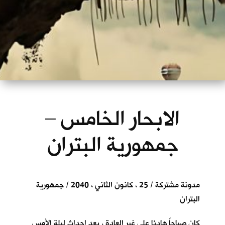
الابحار الخامس –
جمهورية البتران
مدونة مشتركة / 25 ، كانون الثاني ، 2040 / جمهورية
البتران
كان صباحاً هادئا على غير العادة ، بعد احداث ليلة الأمس