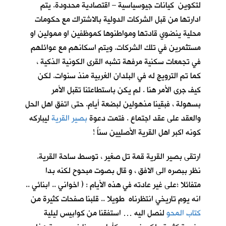
لتكوين كيانات جيوسياسية – اقتصادية محدودة. يتم
ادارتها من قبل الشركات الدولية بالاشتراك مع حكومات
محلية ينضوي قادتها ومواطنوها كموظفين او ممولين او
مستثمرين في تلك الشركات. ويتم اسكانهم مع عوائلهم
في تجمعات سكنية مرفهة تشبه القرى الكونية الذكية ،
كما تم الترويج له في البلدان الغربية منذ سنوات. لكن
كيف جرى الأمر هنا . لم يكن باستطاعتنا تقبل الأمر
بسهولة ، فبقينا مذهولين لبضعة أيام. حتى اتفق اهل الحل
والعقد على عقد اجتماع . فتمت دعوة
بصير القرية
ليباركه
كونه اكبر اهل القرية الأصليين سناً !
ارتقى بصير القرية قمة تل صغير ، توسط ساحة القرية.
نظر ببصره الى الافق ، و قال بصوت مبحوح لكنه بدا
متفائلا ؛على غير عادته في هذه الأيام : ( اخواني .. ابنائي ..
انه يوم تاريخي انتظرناه طويلا .. قلبنا صفحات كثيرة من
كتاب المحو
لنصل اليه … استفقنا من كوابيس ليلية