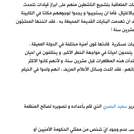
ت المتعاقبة بتشجيع الناشطين منهم على ابراز قيادات تتحدث
اغتيال. فأما ان يستجيبوا و يجدوا لوجوههم مكانا في الكابينة
د ان تهدمت البنايات القديمة المحيطة به . فقد اتخذها المحتجُّون
 عشرين سنة !
ت عسكرية قادتها قوى أمنية مختلفة في الدولة العميقة .
تحدون احيانا في مواجهة الخطر الاكبر، و يختلفون في احيانٍ
دأت هذه المظاهرات قبل عشرين سنة. و لأنهم كانوا الاكثر
ياتهم . فقد اكدت وسائل الأعلام المزيف ، انهم ولدوا في الخيام
رير
سعيد البصري
الذي قام بأعداده و تصويره لصالح المنظمة
بسب عدم وجود ايَّ شخصٍ من ممثلي الحكومة الأمنيين أو