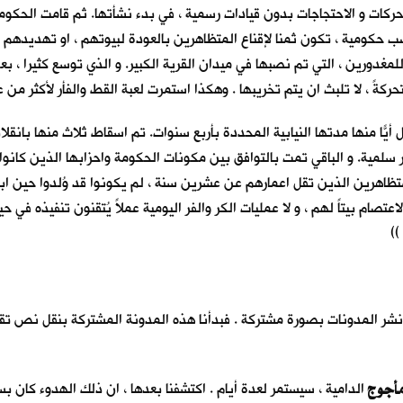
ركات و الاحتجاجات بدون قيادات رسمية ، في بدء نشأتها. ثم قامت الحكوما
كومية ، تكون ثمنا لإقناع المتظاهرين بالعودة لبيوتهم ، او تهديدهم بال
لمغدورين ، التي تم نصبها في ميدان القرية الكبير. و الذي توسع كثيرا ، بع
كةً ، لا تلبث ان يتم تخريبها . وهكذا استمرت لعبة القط والفأر لأكثر من
منها مدتها النيابية المحددة بأربع سنوات. تم اسقاط ثلاث منها بانقلابا
لمية. و الباقي تمت بالتوافق بين مكونات الحكومة واحزابها الذين كانوا ي
تظاهرين الذين تقل اعمارهم عن عشرين سنة ، لم يكونوا قد وُلدوا حين ابت
صام بيتاً لهم ، و لا عمليات الكر والفر اليومية عملاً يُتقنون تنفيذه في ح
))
و نشر المدونات بصورة مشتركة . فبدأنا هذه المدونة المشتركة بنقل نص تق
مأجوج
الدامية ، سيستمر لعدة أيام . اكتشفنا بعدها ، ان ذلك الهدوء كان 