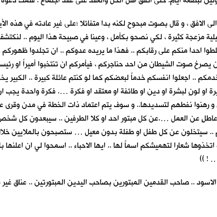
ذهولين لبضعة أيام. حتى اتفق اهل الحل والعقد على عقد اجتماع . فتمت دعوة
لافق ، و قال بصوت مبحوح لكنه بدا متفائلا ؛على غير عادته في هذه الأيام : 
ة مزعجة كثيرة ، لكي نصحو بكأمل ، وعينا في صبيحة هذا اليوم .. لنكتشف 
وا احدا منكم على رقابكم .. فهذا ما يريده عدوكم .. ان تجلدوا ظهوركم
ن يصرخ صوت الشيطان من احد حناجركم ، فيأمركم ان تنتخبوا أميراً او رئيس
مكم .. اجعلوا انفسكم خدماً لبعضكم كما لو كنتم عائلة كبيرة .. الكبير يخ
او لونٍ لبشرة او دين او طائفة او معتقد او فكرة …. فكرة واحدة يجب ان ت
ون و رهنوا نفطهم لتسديدها.. و سوف يتم اعتماد ذات الخطة في مدن وقرى
عاطلٍ عن العمل ….عن كل مبتور احد او كلا الطرفين .. سيبعدون كل شخص ل
م .. سيتخلون عن كل طفل او طفلة بدون معيل … ستصبحون بالملايين خلال
 اتخذوها شعارا لتهميشكم اسماً لها .. ايها الاحباء .. اسمحوا لي ان اعلنه
 ! ))
الاسود .. صاحب القدمين المبتورين بصاحب اليدين المبتورتين .. عناق غير 