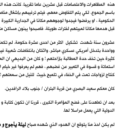
هذه المظاهرات والاعتصامات قبل عشرين عاما تقريبا. كانت هذه الح
باسم الجموع. لكي يتم التفاوض معهم. فيتم ترغيبهم بإشغال مناصب ح
الحكومية ، او يرفضوا فيجدوا لوجوههم مكانا في الجدارية الكبيرة ل
قبل هدمها مكانا لمبيتهم لفترات طويلة. فاصبحوا يبنون مساكنَ متحر
عشرون سنة شهدت تشكيل اكثر من احدى عشرة حكومة. لم تكمل أيّاً 
وواحدة بتدخل أمريكي عسكري مباشر. واثنتان بانتفاضات شعبية غير س
كثيرة حين تخف حدة المطالبة بإزاحتهم ! و كان من البديهي ان الم
استماتة و قسوة في التعبير عن غضبهم ، فهم لم يعرفوا غير خيام الاعت
كنتاج لزواجات تمت في الخفاء في تلميحٍ خبيث للنيل من سمعتهم ! 
كان معكم سعيد البصري من قرية البتران / جنوب بلاد الرافدين.
بعد ان تعاهدنا على فضح المؤامرة الكبرى ، قررنا ان تكون كتابة 
الدولية التي يعمل مراسلا لها.
ليلة يأجوج و 
لم يكن احدٌ منا يتوقع ان الهدوء الذي شهده صباح