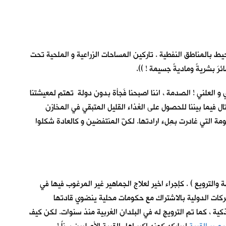
يط بالمناطق النفطية . تاركين المساحات الزراعية و الملحية تحت
 بشريةً وماديةً جسيمة ! )).
و العلني ! الصدمة ، اننا اصبحنا فَجأة بدون دولة تهتم لمعيشتنا
تال فيما بيننا للحصول على الغذاء القليل المتبقي في المخازن
مة التي غادرت بمِلء ارادتها. لكنّ المنتفضين و كالعادة شكلوا
الترويع ) . كإجراء اخير لعلاج الجماهير غير المرغوب فيها في
ركات الدولية بالاشتراك مع حكومات محلية ينضوي قادتها
 ، كما تم الترويج له في البلدان الغربية منذ سنوات. لكن كيف