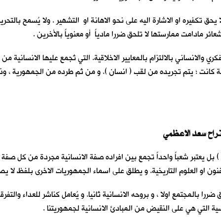
يحق تكفيره او الاشارة اليه على نحو الاهانة او التشهير . ولا يُسمح بالتح
شعائر مادامت ممارستها لا تلحق ضررا مادياً أو معنوياً بالأخرين .
والانساني بالالتزام بالمعايير الاخلاقية. التي تُجمع عليها الانسانية من ا
لة كانت ؛ يتم تجريده من لقب ( انسان ). و من ثم طرده من الجمهورية ، وذل
ئف ) بل يعتبر شعباً واحداً تجمع بين افراده صفة الانسانية مجردة من كل صف
فنون او العلوم التاريخية. و يطلق على اسماء الجمهوريات الاخرى بلفظ لا يص
ضررا بالمجتمع اولا ، و بروحه الانسانية ثانيا. و يُعامل كناشر للعداء والت
ية التي هي على النقيض من المبادئ الانسانية لجمهوريتنا .