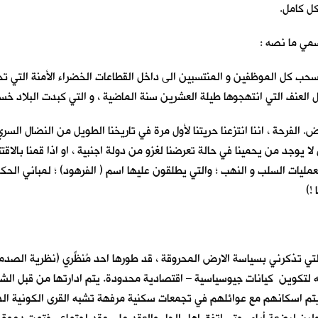
كل كامل.
سمي ما نصه :
 سحب كل الموظفين و المنتسبين الى داخل القطاعات الخضراء الأمنة التي تح
عنف التي انتهجوها طيلة العشرين سنة الماضية ، و التي كبدت البلاد خسائرَ
لفرحة ، اننا انتزعنا حريتنا لأول مرة في تاريخنا الطويل من النضال السري 
لا يوجد من يحمينا في حالة تعرضنا لغزو من دولة اجنبية ، او اذا قمنا بالاقت
مليات السلب و النهب ؛ والتي يطلقون عليها اسم ( الفرهود) ؛ لمباني الحكو
!)
تي تذكرني بسياسة الارض المحروقة ، قد طورها احد مُنظِّري (نظرية الصدمة و
له لتكوين كيانات جيوسياسية – اقتصادية محدودة. يتم ادارتها من قبل الش
 اسكانهم مع عوائلهم في تجمعات سكنية مرفهة تشبه القرى الكونية الذكية