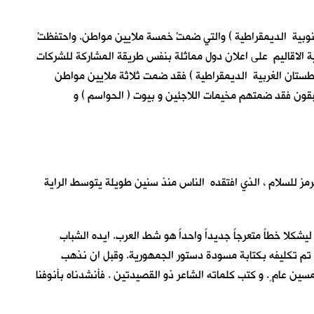
لجنوبية الديمقراطية ) والتي ضمتْ خمسة ملايين مواطن. واحتفظتْ
بقية الاقاليم على اعلان دول مماثلة بنفس طريقة المشاركة للشركات
فطستان الغربية الديمقراطية ) فقد ضمت ثلاثة ملايين مواطن
بقون فقد ضمتهم مخيمات اللاجئين و بيوت ( الحواسم ) و
 يرمز للسلام ، الذي افتقده الناس منذ سنين طويلة يتوسط الراية
شكلا خطاً متعرجاً جديداً واحداً هو شط العرب. ايده الشباب
 تم تكليفه بكتابة مسودة دستور الجمهورية. وقبل ان نذهب
ين عام ٍ. و كتب كلماته الشاعر ذو القصيدتين . فأنشدناه بأنوفنا