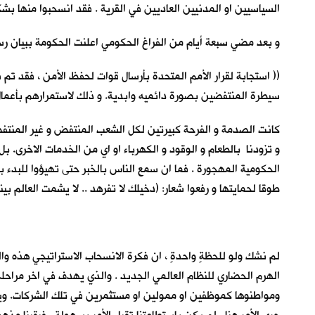
السياسيين او المدنيين العاديين في القرية . فقد انسحبوا منها بش
و بعد مضي سبعة أيام من الفراغ الحكومي اعلنت الحكومة ببيان ر
(( استجابة لقرار الأمم المتحدة بأرسال قوات لحفظ الأمن ، فقد تم
سيطرة المنتفضين بصورة دائميه وابدية. و ذلك لاستمرارهم بأعمال ال
كانت الصدمة و الفرحة كبيرتين لكل الشعب المنتفض و غير المنتفض. ا
و تزودنا بالطعام و الوقود و الكهرباء او اي من الخدمات الاخرى. بل 
الحكومية المهجورة . فما ان سمع الناس بالخبر حتى تهيؤوا للبدء بع
طوقا لحمايتها و رفعوا شعار: (دخيلك لا تفرهد .. لا يشمت العالم بينا 
لم نشك ولو للحظةٍ واحدةٍ ، ان فكرة الانسحاب الاستراتيجي هذه وال
الهرم الحضاري للنظام العالمي الجديد . والذي يهدف في اخر مراح
ومواطنوها كموظفين او ممولين او مستثمرين في تلك الشركات. ويتم