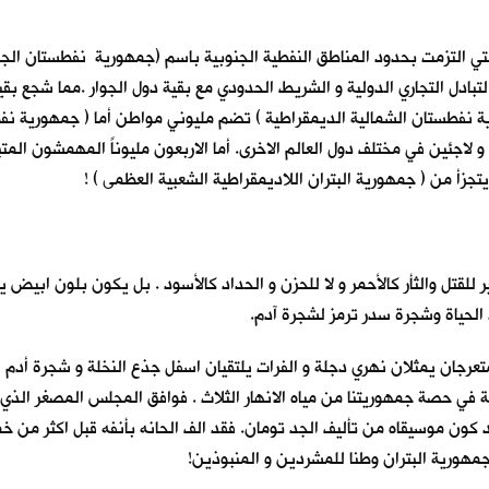
 ، التي التزمت بحدود المناطق النفطية الجنوبية باسم (جمهورية نفطستان ا
ق التبادل التجاري الدولية و الشريط الحدودي مع بقية دول الجوار .مما شجع 
ورية نفطستان الشمالية الديمقراطية ) تضم مليوني مواطن أما ( جمهورية ن
جئين في مختلف دول العالم الاخرى. أما الاربعون مليوناً المهمشون المت
يتجزأ من ( جمهورية البتران اللاديمقراطية الشعبية العظمى ) !
 للقتل والثأر كالأحمر و لا للحزن و الحداد كالأسود . بل يكون بلون ابيض
 الحياة وشجرة سدر ترمز لشجرة آدم.
تعرجان يمثلان نهري دجلة و الفرات يلتقيان اسفل جذع النخلة و شجرة أدم لي
في حصة جمهوريتنا من مياه الانهار الثلاث . فوافق المجلس المصغر الذي
 كون موسيقاه من تأليف الجد تومان. فقد الف الحانه بأنفه قبل اكثر من خمس
ن جمهورية البتران وطنا للمشردين و المنبوذين!