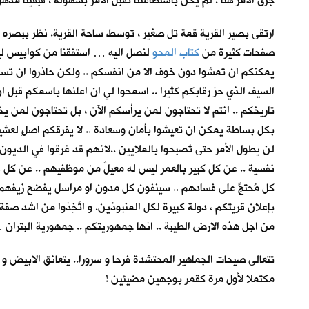
جرى الأمر هنا . لم يكن باستطاعتنا تقبل الأمر بسهولة ، فبقينا م
ارتقى بصير القرية قمة تل صغير ، توسط ساحة القرية. نظر ببصره الى ا
صفحات كثيرة من
كتاب المحو
لنصل اليه … استفقنا من كوابيس ليلي
يمكنكم ان تمشوا دون خوف الا من انفسكم .. ولكن حاذروا ان تسلط
السيف الذي حز رقابكم كثيرا .. اسمحوا لي ان اعلنها باسمكم قبل ا
تاريخكم .. انتم لا تحتاجون لمن يرأسكم الآن ، بل تحتاجون لمن يخد
بكل بساطة يمكن ان تعيشوا بأمان وسعادة .. لا يفرقكم اصلٍ لعشيرة 
لن يطول الأمر حتى تُصبحوا بالملايين ..لانهم قد غرقوا في الدي
نفسية .. عن كل كبير بالعمر ليس له معيلٌ من موظفيهم .. عن كل 
كل مُحتجٍّ على فسادهم .. سينفون كل مدون او مراسل يفضح زيفه
بإعلان قريتكم ، دولة كبيرة لكل المنبوذين. و اتَّخِذوا من اشد صفة
من اجل هذه الارض الطيبة .. انها جمهوريتكم .. جمهورية البتران …
تتعالى صيحات الجماهير المحتشدة فرحا و سرورا.. يتعانق الابيض و 
مكتملا لأول مرة كقمرٍ بوجهين مضيئين !