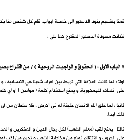
قمنا بتقسيم بنود الدستور الى خمسة ابواب. قام كل شخص منا بكتابة 
فكانت مسودة الدستور المقترح كما يلي :
الباب الاول : ( الحقوق و الواجبات الروحية ) / من اقتراح بصير القرية
#
اولا : لما كانت العلاقة التي تربط بين افراد شعبنا هي الانسانية 
على انتمائه للجمهورية. و يمنع استخدام كلمة ( مواطن ) او اي كلمة
ثانيا : لما خلق الله الانسان خليفة له في الارض ، فلا سلطان من اي 
ذلك ابدا.
ثالثا : يمنح لقب (معلم الشعب) لكل رجال الدين و المفكرين و الم
على الحروب و الانتقام يُمنع من مخاطبة الشعب و يُحرم من لقب (مع