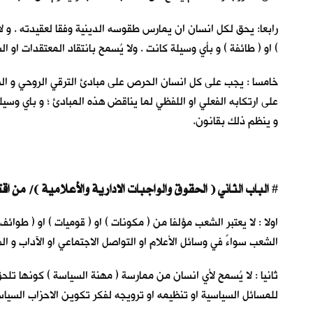
رابعا: يحق لكل انسان ان يمارس طقوسه الدينية وفقا لعقيدته . و لا 
) او ( طائفة ) و بأي وسيلة كانت . ولا يُسمح بانتقاد المعتقدات او ال
خامسا : يجب على كل انسان الحرص على مبادئ الترقي الروحي و الفكري 
على ارتكابه الفعلي او اللفظي لما يناقض هذه المبادئ ؛ و باي وسي
و ينظم ذلك بقانون.
الباب الثاني ( الحقوق والواجبات الادارية والأعلامية )/ من اقتراح سعد الاعظمي
#
اولا : لا يعتبر الشعب مؤلفا من ( مكونات ) او ( قوميات ) او ( طوا
الشعب سواءً في وسائل الأعلام او التواصل الاجتماعي او الآداب و ال
ثانيا : لا يُسمح لأي انسان من ممارسة ( مهنة السياسة ) كونها تلحق 
للمسائل السياسية او تنظيمه او ترويجه لفكر تكوين الاحزاب السياس