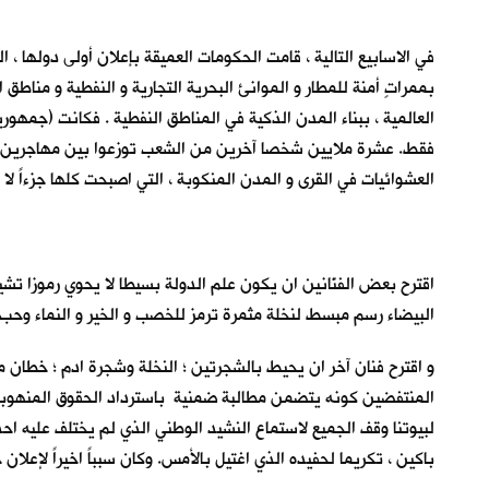
في الاسابيع التالية ، قامت الحكومات العميقة بإعلان أولى دولها
بممراتٍ أمنة للمطار و الموانئ البحرية التجارية و النفطية و مناط
العالمية ، ببناء المدن الذكية في المناطق النفطية . فكانت (جمه
فقط. عشرة ملايين شخصا آخرين من الشعب توزعوا بين مهاجرين و لا
العشوائيات في القرى و المدن المنكوبة ، التي اصبحت كلها جزءاً لا 
اقترح بعض الفنّانين ان يكون علم الدولة بسيطا لا يحوي رموزا تشير
البيضاء رسم مبسط لنخلة مثمرة ترمز للخصب و الخير و النماء وحب
و اقترح فنان آخر ان يحيط بالشجرتين ؛ النخلة وشجرة ادم ؛ خطان م
المنتفضين كونه يتضمن مطالبة ضمنية باسترداد الحقوق المنهوبة 
لبيوتنا وقف الجميع لاستماع النشيد الوطني الذي لم يختلف عليه احد
باكين ، تكريما لحفيده الذي اغتيل بالأمس. وكان سبباً اخيراً لإعلا