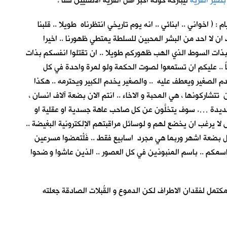
بصير القرية
ليباركه كونه اكبر اهل القرية الأصليين سناً !
( اخواني .. ابنائي .. انه يوم تاريخي انتظرناه طويلا .. قلبنا
ان لا احد من البشر المحبين للسلطة يمتطي ظهورنا .. اخيرا
 بذات السوط الذي الهب ظهوركم طويلا .. ان تقتلوا انفسكم بذات
اً .. عليكم ان تستمعوا لصوت الحكمة ولو لمرة واحدة في كل
دم الصغير ويعطف عليه .. والصغير يخدم الكبير ويحترمه .. هكذا
تشاركونها ، هي المحبة و الاخاء .. انتم الان بضعة آلاف انسان ،
 عديدة …. سوف يتخلَّون عن كل صاحب عاهة جسدية او عقلية او
ا يرغب ان يخضع لهم و لوسائل مراقبتهم الإلكترونية البغيضة ..
 بضعة اشهر وربما هي مجرد اسابيع فقط .. فَلْتمضوا مسرعين
ا باسمكم .. باسم المنبوذين في كل العصور .. الذين عاشوا و ضحوا
مكتمل لفقدان الاطراف لكن الدموع و القُبلات الصادقة جعلته