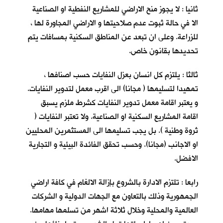
ثانيا : لا يجوز منح الاراضي للمشاريع النفطية او الصناعية
الا في حالة ثبوت عدم صلاحيتها و الاراضي المجاورة لها ،
للزراعة. وعلى ان تبعد عن المناطق السكنية بمسافات يتم
تحديدها بقانون خاص.
ثالثا : يلتزم كل انسان بعزل النفايات حسب اصنافها ،
تمهيدا لتسليمها ( مجانا) الى اقرب معمل لتدوير النفايات.
و يعتبر اقامة معمل تدوير النفايات كشرط ملزم يسبق
اقامة المشاريع السكنية او الصناعية. ولا تعتبر النفايات (
ثروة وطنية ). بل يجب تسليمها الى المستثمرين المحليين
او الاجانب (مجانا). وحسب تحقق الفائدة البيئية و التجارية
الافضل.
رابعا : تلتزم الادارة بالشروع بإزالة الالغام في كافة اراضي
الجمهورية وذلك بالتعاون مع الجهات الدولية و الشركات
العالمية والمحلية وخلال ثلاثة اشهر من تسلمها مهامها.