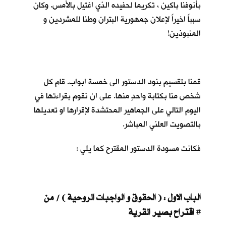
بأنوفنا باكين ، تكريما لحفيده الذي اغتيل بالأمس. وكان
سبباً اخيراً لإعلان جمهورية البتران وطنا للمشردين و
المنبوذين!
قمنا بتقسيم بنود الدستور الى خمسة ابواب. قام كل
شخص منا بكتابة واحدٍ منها. على ان نقوم بقراءتها في
اليوم التالي على الجماهير المحتشدة لإقرارها او تعديلها
بالتصويت العلني المباشر.
فكانت مسودة الدستور المقترح كما يلي :
الباب الاول : ( الحقوق و الواجبات الروحية ) / من
اقتراح بصير القرية
#