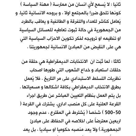
ثانيا : لا يُسمح لأي انسان من ممارسة ( مهنة السياسة )
كونها تلحق ضررا بالمجتمع اولا ، و بروحه الانسانية ثانيا. و
يُعامل كناشر للعداء والتفرقة و الطائفية و يعاقب بالطرد
من الجمهورية في حالة ثبوت تعاطيه للمسائل السياسية
او تنظيمه او ترويجه لفكر تكوين الاحزاب السياسية التي
هي على النقيض من المبادئ الانسانية لجمهوريتنا .
ثالثا : لما ثَبَتَ ان الانتخابات الديمقراطية هي حلقة من
حلقات استعباد و خداع الشعوب التي طورها اصحاب
نظريات التسلط الاستبدادي على مر التاريخ . فلا يُعمل
بطرق الانتخاب الديمقراطي بكافة اشكالها و مسمياتها .
بل يتم العمل بنظام التعيين المباشر عن طريق اجراء
القرعة العلنية على كل منصب اداري. يشترك في القرعة (
50-500 ) شخصا ( يُشترط في المقترع ، عدم وجود
اربعين معترضاً على اخلاصه في الحفاظ على مبادئ
الجمهورية.) ولا يعد منصبه حكوميا او سياديا ، بل يعد