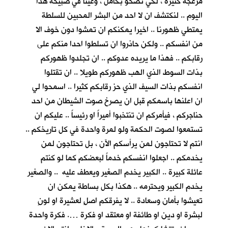
مزعجة كثيرة ، لكي نصحو بكأمل ، وعينا في صبيحة هذا
اليوم .. لنكتشف ان لا احد من البشر المحبين للسلطة
يمتطي ظهورنا .. اخيرا يمكنكم ان تمشوا دون خوف الا
من انفسكم .. ولكن حاذروا ان تسلطوا احدا منكم على
رقابكم .. فهذا ما يريده عدوكم .. ان تجلدوا ظهوركم
بذات السوط الذي الهب ظهوركم طويلا .. ان تقتلوا
انفسكم بذات السيف الذي حز رقابكم كثيرا .. اسمحوا لي
ان اعلنها باسمكم قبل ان يصرخ صوت الشيطان من احد
حناجركم ، فيأمركم ان تنتخبوا أميراً او رئيساً .. عليكم ان
تستمعوا لصوت الحكمة ولو لمرة واحدة في كل تاريخكم ..
انتم لا تحتاجون لمن يرأسكم الآن ، بل تحتاجون لمن
يخدمكم .. اجعلوا انفسكم خدماً لبعضكم كما لو كنتم
عائلة كبيرة .. الكبير يخدم الصغير ويعطف عليه .. والصغير
يخدم الكبير ويحترمه .. هكذا بكل بساطة يمكن ان
تعيشوا بأمان وسعادة .. لا يفرقكم اصلٍ لعشيرة او لونٍ
لبشرة او دين او طائفة او معتقد او فكرة …. فكرة واحدة