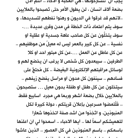
يجب ان تتشاركونها ، هي المحبة و الاخاء .. انتم الان
بضعة آلاف انسان ، لن يطول الأمر حتى تُصبحوا بالملايين
..لانهم قد غرقوا في الديون و رهنوا نفطهم لتسديدها.. و
سوف يتم اعتماد ذات الخطة في مدن وقرى عديدة ….
سوف يتخلَّون عن كل صاحب عاهة جسدية او عقلية او
نفسية .. عن كل كبير بالعمر ليس له معيلٌ من موظفيهم ..
عن كل عاطلٍ عن العمل ….عن كل مبتور احد او كلا
الطرفين .. سيبعدون كل شخص لا يرغب ان يخضع لهم و
لوسائل مراقبتهم الإلكترونية البغيضة .. كل مُحتجٍّ على
فسادهم .. سينفون كل مدون او مراسل يفضح زيفهم ..
سيتخلون عن كل طفل او طفلة بدون معيل … ستصبحون
بالملايين خلال بضعة اشهر وربما هي مجرد اسابيع فقط
.. فَلْتمضوا مسرعين بإعلان قريتكم ، دولة كبيرة لكل
المنبوذين. و اتَّخِذوا من اشد صفة اتخذوها شعارا
لتهميشكم اسماً لها .. ايها الاحباء .. اسمحوا لي ان اعلنها
باسمكم .. باسم المنبوذين في كل العصور .. الذين عاشوا