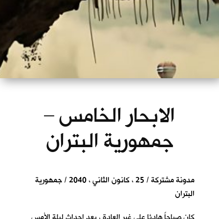
الابحار الخامس –
جمهورية البتران
مدونة مشتركة / 25 ، كانون الثاني ، 2040 / جمهورية
البتران
كان صباحاً هادئا على غير العادة ، بعد احداث ليلة الأمس