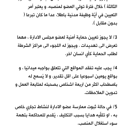
الثالثة ) خلال فترة تولي العضو لمنصبه. و يعتبر أمر
التعيين في أيَّة وظيفة مدنية باطلا، عدا ما كان تبرعا (
بدون مقابل ).
3/ لا يجوز تعيين حماية أمنية لعضو مجلس الادارة ، مهما
تعرض الى تهديدات . ويجوز له اللجوء الى مراكز الشرطة
لطلب الحماية كأي انسان اخر.
4/ يجب عليه تفقد المواقع التي تتعلق بواجبه ميدانيا ، و
بواقع يومين اسبوعيا على اقل تقدير. و لا يُسمح له
باصطحاب اكثر من اربعة اشخاص بصحبته لمتابعة العمل و
تدوين الملاحظات.
5/ في حالة ثبوت ممارسة عضو الادارة لنشاط تجاري خاص
به ، او تلقِّيه هدايا بسبب التكليف ، يُقدم للمحاكمة بتهمة
سوء استغلال المنصب.