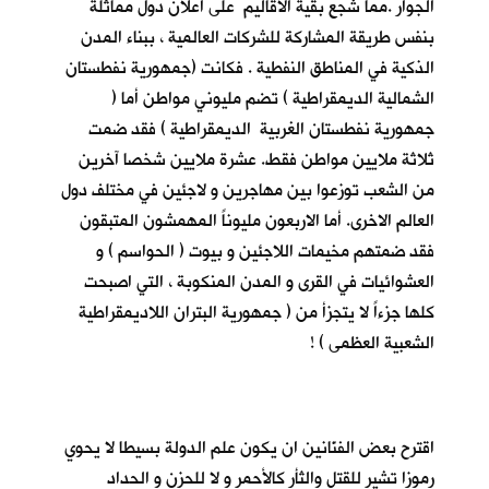
الجوار .مما شجع بقية الاقاليم على اعلان دول مماثلة
بنفس طريقة المشاركة للشركات العالمية ، ببناء المدن
الذكية في المناطق النفطية . فكانت (جمهورية نفطستان
الشمالية الديمقراطية ) تضم مليوني مواطن أما (
جمهورية نفطستان الغربية الديمقراطية ) فقد ضمت
ثلاثة ملايين مواطن فقط. عشرة ملايين شخصا آخرين
من الشعب توزعوا بين مهاجرين و لاجئين في مختلف دول
العالم الاخرى. أما الاربعون مليوناً المهمشون المتبقون
فقد ضمتهم مخيمات اللاجئين و بيوت ( الحواسم ) و
العشوائيات في القرى و المدن المنكوبة ، التي اصبحت
كلها جزءاً لا يتجزأ من ( جمهورية البتران اللاديمقراطية
الشعبية العظمى ) !
اقترح بعض الفنّانين ان يكون علم الدولة بسيطا لا يحوي
رموزا تشير للقتل والثأر كالأحمر و لا للحزن و الحداد