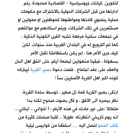
لتكوين كيانات جيوسياسية – اقتصادية محدودة. يتم
ادارتها من قبل الشركات الدولية بالاشتراك مع حكومات
محلية ينضوي قادتها ومواطنوها كموظفين او ممولين او
مستثمرين في تلك الشركات. ويتم اسكانهم مع عوائلهم
في تجمعات سكنية مرفهة تشبه القرى الكونية الذكية ،
كما تم الترويج له في البلدان الغربية منذ سنوات. لكن
كيف جرى الأمر هنا . لم يكن باستطاعتنا تقبل الأمر
بسهولة ، فبقينا مذهولين لبضعة أيام. حتى اتفق اهل الحل
والعقد على عقد اجتماع . فتمت دعوة
بصير القرية
ليباركه
كونه اكبر اهل القرية الأصليين سناً !
ارتقى بصير القرية قمة تل صغير ، توسط ساحة القرية.
نظر ببصره الى الافق ، و قال بصوت مبحوح لكنه بدا
متفائلا ؛على غير عادته في هذه الأيام : ( اخواني .. ابنائي ..
انه يوم تاريخي انتظرناه طويلا .. قلبنا صفحات كثيرة من
كتاب المحو
لنصل اليه … استفقنا من كوابيس ليلية