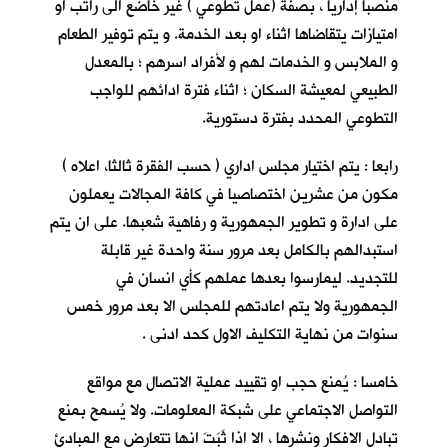
منصباً إداريا ، بصفة (عمل تطوعي ) غير خاضع الى راتب او
امتيازات يتقاضاها اثناء او بعد الخدمة. و يتم توفير الطعام
و الملابس و الخدمات لهم و لأفراد اسرهم ؛ بالمعدل
الطبيعي لمعيشة السكان ؛ اثناء فترة ادائهم للواجب
التطوعي المحدد بفترة دستورية.
رابعا : يتم اختيار مجلس اداري ( حسب الفقرة ثالثا، اعلاه )
مكون من عشرين اختصاصيا في كافة المجالات يعملون
على ادارة و تطوير الجمهورية و رفاهية شعبها. على ان يتم
استبدالهم بالكامل بعد مرور سنة واحدة غير قابلة
للتجديد. ليمارسوا بعدها عملهم كأي انسان في
الجمهورية ولا يتم اعادتهم للمجلس الا بعد مرور خمس
سنوات من نهاية التكليف الاول كحد ادنى .
خامسا : يُمنع حجب او تقييد عملية الاتصال مع مواقع
التواصل الاجتماعي على شبكة المعلومات. ولا يُسمح بمنع
تبادل الافكار ونشرها ، الا اذا ثَبَتَ انها تتعارض مع المبادئ