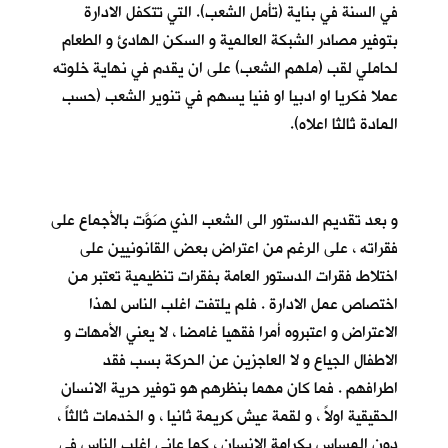
في السنة في بناية (تأمل الشعب). التي تتكفل الادارة
بتوفير مصادر الشبكة العالمية و السكن الهادئ و الطعام
لحاملي لقب (ملهم الشعب) على ان يقدم في نهاية خلوته
عملا فكريا او ادبيا او فنيا يسهم في تنوير الشعب (حسب
المادة ثالثا اعلاه).
و بعد تقديم الدستور الى الشعب الذي صَوَّت بالأجماع على
فقراته ، على الرغم من اعتراض بعض القانونيين على
اختلاط فقرات الدستور العامة بفقرات تنظيمية تعتبر من
اختصاص عمل الادارة . فلم يلتفت اغلب الناس لهذا
الاعتراض و اعتبروه أمرا فقهيا غامضا ، لا يعني الأمهات و
الاطفال الجياع و لا العاجزين عن الحركة بسب فقد
اطرافهم . فما كان مهما بنظرهم هو توفير حرية الانسان
الحقيقية اولاً ، و لقمة عيش كريمة ثانيا ، و الخدمات ثالثاً ،
دون المساس بكرامة الانسان ، كما عانى اغلب الناس في