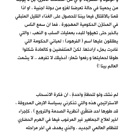
من يحمينا في حالة تعرضنا لغزو من دولة اجنبية ، او اذا
قمنا بالاقتتال فيما بيننا للحصول على الغذاء القليل المتبقي
في المخازن الحكومية المهجورة . فما ان سمع الناس
بالخبر حتى تهيؤوا للبدء بعمليات السلب و النهب ؛ والتي
يطلقون عليها اسم ( الفرهود) ؛ لمباني الحكومة التي
غادرت بمِلء ارادتها. لكنّ المنتفضين و كالعادة شكلوا
طوقا لحمايتها و رفعوا شعار: (دخيلك لا تفرهد .. لا يشمت
العالم بينا !)
لم نشك ولو للحظةٍ واحدةٍ ، ان فكرة الانسحاب
الاستراتيجي هذه والتي تذكرني بسياسة الارض المحروقة ،
قد طورها احد مُنظِّري (نظرية الصدمة والترويع ) . كإجراء
اخير لعلاج الجماهير غير المرغوب فيها في الهرم الحضاري
للنظام العالمي الجديد . والذي يهدف في اخر مراحله