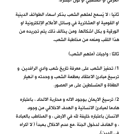
العرقي او المذهبي او لون البشرة.
ثانيا : لا يُسمح لملهم الشعب بذكر اسماء الطوائف الدينية
او القومية او العشائرية في وسائل الأعلام الإلكترونية او
الورقية و بكل اشكالها. ومن يخالف ذلك يتم تجريده من
هذا اللقب ومنعه من مخاطبة الشعب.
ثالثا : واجبات (ملهم الشعب)
1/ تحفيز الشعب على معرفة تاريخ شعب وادي الرافدين. و
ترسيخ مبادئ الاعتقاد بعظمة الشعب و وحدته و انهيار
الطغاة و المتسلطين على مر العصور.
2/ ترسيخ الايمان بوجود الاله و محاربة الالحاد ، باعتباره
هادما لمبادئ الانسانية و الهدف الاخلاقي من وجود
الانسان باعتباره خليفة لله في الارض ، و المخاطب بالعبادة
، و الهادف لدخول الجنة .مع عدم الاخلال بمبدأ ( لا اكراه
في الدين).