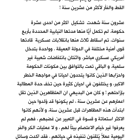
القط والفأر لأكثر من عشرين سنة !
عشرون سنة شهدت تشكيل اكثر من احدى عشرة
حكومة. لم تكمل أيّاً منها مدتها النيابية المحددة بأربع
سنوات. تم اسقاط ثلاث منها بانقلابات عسكرية قادتها
قوى أمنية مختلفة في الدولة العميقة . وواحدة بتدخل
أمريكي عسكري مباشر. واثنتان بانتفاضات شعبية غير
سلمية. و الباقي تمت بالتوافق بين مكونات الحكومة
واحزابها الذين كانوا يتحدون احيانا في مواجهة الخطر
الاكبر، و يختلفون في احيانٍ كثيرة حين تخف حدة المطالبة
بإزاحتهم ! و كان من البديهي ان المتظاهرين الذين تقل
اعمارهم عن عشرين سنة ، لم يكونوا قد وُلدوا حين
ابتدأت هذه المظاهرات قبل عشرين سنة. و لأنهم كانوا
الاكثر استماتة و قسوة في التعبير عن غضبهم ، فهم لم
يعرفوا غير خيام الاعتصام بيتاً لهم ، و لا عمليات الكر والفر
اليومية عملاً يُتقنون تنفيذه في حياتهم . فقد اكدت وسائل