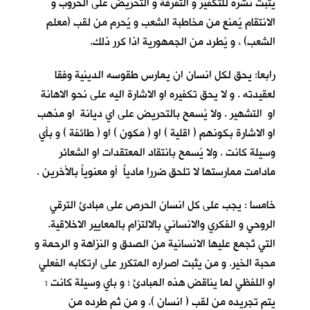
يثبت نشره للتكفير و التفرقة و التحريض على الحروب و
الانتقام يُمنع من مخاطبة الشعب و يُحرم من لقب (معلم
الشعب) ، و يُطرد من الجمهورية اذا كرر ذلك.
رابعا: يحق لكل انسان ان يمارس طقوسه الدينية وفقا
لعقيدته . و لا يحق تكفيره او الاشارة اليه على نحو الاهانة
او التشهير . ولا يُسمح بالتحريض على اي ديانة او مذهب
او الاشارة بكونهم ( اقلية ) او ( مكون ) او ( طائفة ) و بأي
وسيلة كانت . ولا يُسمح بانتقاد المعتقدات او الشعائر
مادامت ممارستها لا تلحق ضررا مادياً أو معنوياً بالأخرين .
خامسا : يجب على كل انسان الحرص على مبادئ الترقي
الروحي و الفكري والانساني بالالتزام بالمعايير الاخلاقية.
التي تُجمع عليها الانسانية من الصدق و النزاهة و الرحمة و
محبة الخير. و من يثبت اصراره المتكرر على ارتكابه الفعلي
او اللفظي لما يناقض هذه المبادئ ؛ و باي وسيلة كانت ؛
يتم تجريده من لقب ( انسان ). و من ثم طرده من