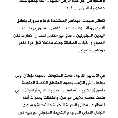
و ضحوا من اجل هذه الارض الطيبة .. انها جمهوريتكم ..
جمهورية البتران … ! ))
تتعالى صيحات الجماهير المحتشدة فرحا و سرورا.. يتعانق
الابيض و الاسود .. صاحب القدمين المبتورين بصاحب
اليدين المبتورتين .. عناق غير مكتمل لفقدان الاطراف لكن
الدموع و القُبلات الصادقة جعلته مكتملا لأول مرة كقمرٍ
بوجهين مضيئين !
في الاسابيع التالية ، قامت الحكومات العميقة بإعلان أولى
دولها ، التي التزمت بحدود المناطق النفطية الجنوبية
باسم (جمهورية نفطستان الجنوبية الديمقراطية ) والتي
ضمتْ خمسة ملايين مواطن. واحتفظتْ بممراتٍ أمنة
للمطار و الموانئ البحرية التجارية و النفطية و مناطق
التبادل التجاري الدولية و الشريط الحدودي مع بقية دول