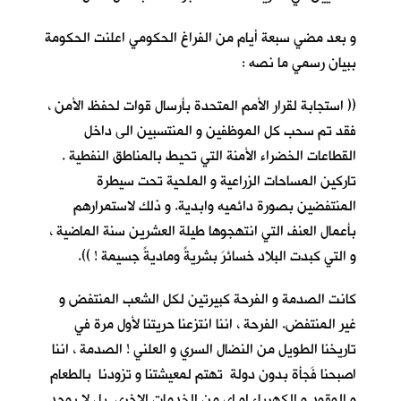
و بعد مضي سبعة أيام من الفراغ الحكومي اعلنت الحكومة
ببيان رسمي ما نصه :
(( استجابة لقرار الأمم المتحدة بأرسال قوات لحفظ الأمن ،
فقد تم سحب كل الموظفين و المنتسبين الى داخل
القطاعات الخضراء الأمنة التي تحيط بالمناطق النفطية .
تاركين المساحات الزراعية و الملحية تحت سيطرة
المنتفضين بصورة دائميه وابدية. و ذلك لاستمرارهم
بأعمال العنف التي انتهجوها طيلة العشرين سنة الماضية ،
و التي كبدت البلاد خسائرَ بشريةً وماديةً جسيمة ! )).
كانت الصدمة و الفرحة كبيرتين لكل الشعب المنتفض و
غير المنتفض. الفرحة ، اننا انتزعنا حريتنا لأول مرة في
تاريخنا الطويل من النضال السري و العلني ! الصدمة ، اننا
اصبحنا فَجأة بدون دولة تهتم لمعيشتنا و تزودنا بالطعام
و الوقود و الكهرباء او اي من الخدمات الاخرى. بل لا يوجد