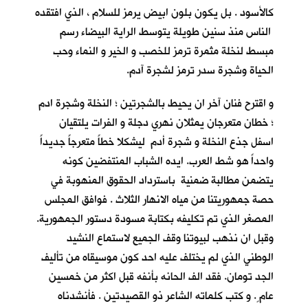
كالأسود . بل يكون بلون ابيض يرمز للسلام ، الذي افتقده
الناس منذ سنين طويلة يتوسط الراية البيضاء رسم
مبسط لنخلة مثمرة ترمز للخصب و الخير و النماء وحب
الحياة وشجرة سدر ترمز لشجرة آدم.
و اقترح فنان آخر ان يحيط بالشجرتين ؛ النخلة وشجرة ادم
؛ خطان متعرجان يمثلان نهري دجلة و الفرات يلتقيان
اسفل جذع النخلة و شجرة أدم ليشكلا خطاً متعرجاً جديداً
واحداً هو شط العرب. ايده الشباب المنتفضين كونه
يتضمن مطالبة ضمنية باسترداد الحقوق المنهوبة في
حصة جمهوريتنا من مياه الانهار الثلاث . فوافق المجلس
المصغر الذي تم تكليفه بكتابة مسودة دستور الجمهورية.
وقبل ان نذهب لبيوتنا وقف الجميع لاستماع النشيد
الوطني الذي لم يختلف عليه احد كون موسيقاه من تأليف
الجد تومان. فقد الف الحانه بأنفه قبل اكثر من خمسين
عام ٍ. و كتب كلماته الشاعر ذو القصيدتين . فأنشدناه