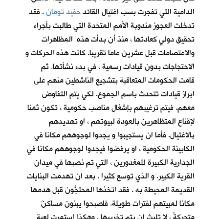
الدامية التي تفجرت بسب اغتيال القائد
حفيد تومان
. فقد
تدخلت العجوز مندوبة الأمم المتحدة التي طالبت بأجراء
تحقيق دولي كعادتها ، منذ أن بدأت هذه المظاهرات
والاعتصامات قبل عشرين عاما تقريبا. كانت هذه الحركات و
الاحتجاجات بدون قيادات رسمية ، في بدء نشأتها. ثم
قامت الحكومات المتعاقبة بتشجيع الناشطين منهم على
ابراز قيادات تتحدث باسم الجموع. لكي يتم التفاوض
معهم. فيتم ترغيبهم بإشغال مناصب حكومية ، تكون ثمنا
لإقناع المتظاهرين بالعودة لبيوتهم ، او تهديدهم
بالاغتيال. فأما ان يستجيبوا و يجدوا لوجوههم مكانا في
الكابينة الحكومية ، او يرفضوا فيجدوا لوجوههم مكانا في
الجدارية الكبيرة للمغدورين ، التي تم نصبها في ميدان
القرية الكبير. و الذي توسع كثيرا ، بعد ان تهدمت البنايات
القديمة المحيطة به . فقد اتخذها المحتجُّون قبل هدمها
مكانا لمبيتهم لفترات طويلة. فاصبحوا يبنون مساكنَ
متحركةً ، لا تلبث ان يتم تخريبها . وهكذا استمرت لعبة