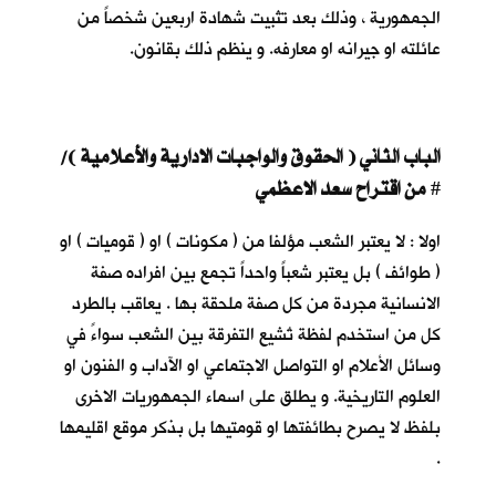
الجمهورية ، وذلك بعد تثبيت شهادة اربعين شخصاً من
عائلته او جيرانه او معارفه. و ينظم ذلك بقانون.
الباب الثاني ( الحقوق والواجبات الادارية والأعلامية )/
من اقتراح سعد الاعظمي
#
اولا : لا يعتبر الشعب مؤلفا من ( مكونات ) او ( قوميات ) او
( طوائف ) بل يعتبر شعباً واحداً تجمع بين افراده صفة
الانسانية مجردة من كل صفة ملحقة بها . يعاقب بالطرد
كل من استخدم لفظة تُشيع التفرقة بين الشعب سواءً في
وسائل الأعلام او التواصل الاجتماعي او الآداب و الفنون او
العلوم التاريخية. و يطلق على اسماء الجمهوريات الاخرى
بلفظ لا يصرح بطائفتها او قومتيها بل بذكر موقع اقليمها
.