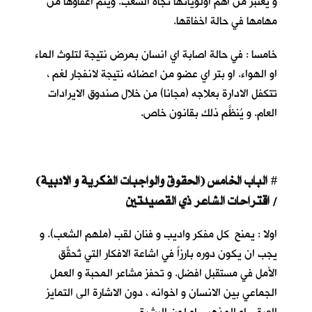
و يعتبر من اهم اولوياتها تجاه الشعب. ويتم اعفاؤها من
مهامها في حالة اخفاقها.
خامسا : في حالة اصابة اي انسان بمرض نتيجة لتلوث الماء
او الهواء. او بتر اي عضو من اعضائه نتيجة لانفجار لغم ،
تتكفل الادارة بعلاجه (مجانا) من خلال صندوق الايرادات
العام. و يُنظَّم ذلك بقانون خاص.
الباب الخامس (الحقوق والواجبات الفكرية و الادبية)
#
/ اقتراحات الشاعر ذي القصيدتين
اولا : يمنح كل مفكر واديب و فنان لقب (ملهم الشعب). و
يجب ان يكون دوره بارزاً في اشاعة الافكار التي تُحقِّق
الأمل في مستقبل افضل. و تحفز مشاعر المحبة و العمل
الجماعي بين الانسان و اخوانه ، دون الاشارة الى التمايز