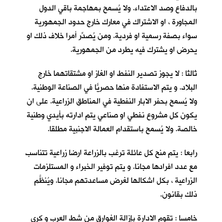
بالدفاع وصد الاعتداء. ولا يُسمح بمهاجمة باقي الدول
المجاورة ، او الاشتراك في معارك خارج حدود الجمهورية
سواء بصفة رسمية او فردية. ومن يُصدِّر أمرا خلاف ذلك او
يحرض او يشترك فيه يطرد من الجمهورية.
ثالثا : لا يجوز تصدير النفط او الغاز او مشتقاتهما خارج
البلاد. و يتم الاستفادة منها حصريّاً في الصناعة الوطنية.
ولا يُسمح بحفر الابار النفطية في المناطق الزراعية. على ان
يكون كل مشروع نفطي او صناعي يتم ادارته بأيدي وطنية
خالصة. ولا يُسمح باستقدام العمالة الاجنبية مطلقا.
رابعا : يتم منح كل عائلة ترغب بالزراعة ارضا زراعية تتناسب
مع عدد افرادها مجانا. و يتم توفير الخبراء و المستلزمات
الزراعية ، بكل اشكالها لغرض مساعدتهم مجانا. ويُنظَّم
ذلك بقانون.
خامسا : تقوم الادارة بإزالة الغوارق من شط العرب و كري