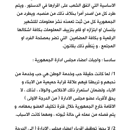
الاساسية التي اتفق الشعب على اقرارها في الدستور . ويتم
طرد كل من اصدر أمرا بخلاف ذلك من منصبه. ويطرد من
الجمهورية كل من ثَبَتَ تعمدُه نشرَ معلومات للتشهير
بإنسان او ابتزازه او قام بتزييف المعلومات بكافة اشكالها
الرقمية و بكافة المضامين التي تضر بمصلحة الفرد او
المجتمع . و يُنظَّم ذلك بقانون.
سادسا : واجبات اعضاء مجلس ادارة الجمهورية :
1/ لما كانت حقيقة حب وخدمة الوطن هي حب وخدمة من
نحبهم و تربطنا فيهم علاقة قرابة حميمية من الابناء و
الاباء. ولضمان استمرار ذلك الاخلاص والولاء ، لذلك ، لا
يحق لأقرباء عضو مجلس الادارة ( من الدرجة الاولى )
الاقامة خارج الجمهورية خلال فترة تكليف العضو بمهامه. و
يتم فصله من عمله في حالة ثبوته ، ومهما كانت الاسباب.
2/ لا يجوز توظيف اقرباء اعضاء مجلس الإدارة ( الى الدرجة