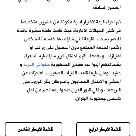
العصور السابقة.
تم اجراء قرعة لاختيار ادارة مكونة من عشرين متخصصا
في شتى المجالات الادارية. حيث قامت طفلة صغيرة فاقدة
للبصر بسحب القرعة التي شارك بها خمسمائة شخص
رُشِّحوا لخدمة المجتمع دون الحصول على رواتب او
امتيازات. و بعدها ، أُقيم احتفال كبير شارك فيه الشعراء
بقصائدهم أبّنوا فيه فقيدي الجمهورية
حكواتي القرية
و
حفيد تومان
. فيما قامت الفتيات الصغيرات العاجزات عن
المشي و الاطفال المصابون بالسرطان بنثر الورود على
قبريهما ، وباقي قبور الذين ضحوا بدمائهم من اجل
تأسيس جمهورية البتران.
قائمة الابحار الرابع
قائمة الابحار الخامس