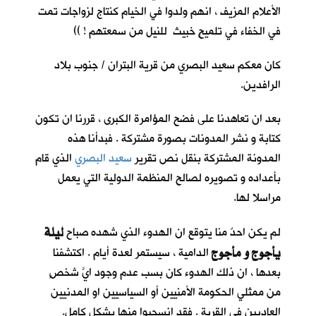
الأعلام المزيف ، انهم ولدوا في الخيام كنتاج لزواجات تمت
في الخفاء في تلميحٍ خبيث للنيل من سمعتهم ! ))
كان معكم سعيد البصري من قرية البتران / جنوب بلاد
الرافدين.
بعد ان تعاهدنا على فضح المؤامرة الكبرى ، قررنا ان تكون
كتابة و نشر المدونات بصورة مشتركة . فبدأنا هذه
المدونة المشتركة بنقل نص تقرير
سعيد البصري
الذي قام
بأعداده و تصويره لصالح المنظمة الدولية التي يعمل
مراسلا لها.
ليلة
لم يكن احدٌ منا يتوقع ان الهدوء الذي شهده صباح
يأجوج و مأجوج
الدامية ، سيستمر لعدة أيام . اكتشفنا
بعدها ، ان ذلك الهدوء كان بسب عدم وجود ايَّ شخصٍ
من ممثلي الحكومة الأمنيين أو السياسيين او المدنيين
العاديين في القرية . فقد انسحبوا منها بشكل كامل.