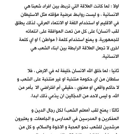
اولا : لما كانت العلاقة التي تربط بين افراد شعبنا هي
الانسانية ، و ليست روابط عرضية مؤقته مثل الاستيطان
في الاقليم او استخدام اللغة او الانتماء العرقي، لذلك يطلق
لقب (انسان) على كل من تمت الموافقة على انتمائه
للجمهورية. و يمنع استخدام كلمة ( مواطن ) او اي كلمة
اخرى لا تجعل العلاقة الرابطة بين ابناء الشعب هي
الانسانية.
ثانيا : لما خلق الله الانسان خليفة له في الارض ، فلا
سلطان من اي حكومة منتخبة او غير منتخبة على الشعب و
لا حاكم واقعي او معنوي ، حقيقي أم افتراضي الا بأمر من
الله. و ليس لاحد من الدجَّالين ان يدَّعي ذلك ابدا.
ثالثا : يمنح لقب (معلم الشعب) لكل رجال الدين و
المفكرين و المدرسين في المدارس و الجامعات. و يعتبرون
مرشدين للشعب نحو المحبة و الاخوة والسلام. و كل من