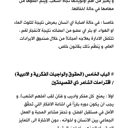
و يعتبر من اهم اولوياتها تجاه الشعب. ويتم اعفاؤها من
مهامها في حالة اخفاقها.
خامسا : في حالة اصابة اي انسان بمرض نتيجة لتلوث الماء
او الهواء. او بتر اي عضو من اعضائه نتيجة لانفجار لغم ،
تتكفل الادارة بعلاجه (مجانا) من خلال صندوق الايرادات
العام. و يُنظَّم ذلك بقانون خاص.
الباب الخامس (الحقوق والواجبات الفكرية و الادبية)
#
/ اقتراحات الشاعر ذي القصيدتين
اولا : يمنح كل مفكر واديب و فنان لقب (ملهم الشعب). و
يجب ان يكون دوره بارزاً في اشاعة الافكار التي تُحقِّق
الأمل في مستقبل افضل. و تحفز مشاعر المحبة و العمل
الجماعي بين الانسان و اخوانه ، دون الاشارة الى التمايز