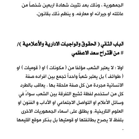
الجمهورية ، وذلك بعد تثبيت شهادة اربعين شخصاً من
عائلته او جيرانه او معارفه. و ينظم ذلك بقانون.
الباب الثاني ( الحقوق والواجبات الادارية والأعلامية )/
من اقتراح سعد الاعظمي
#
اولا : لا يعتبر الشعب مؤلفا من ( مكونات ) او ( قوميات ) او
( طوائف ) بل يعتبر شعباً واحداً تجمع بين افراده صفة
الانسانية مجردة من كل صفة ملحقة بها . يعاقب بالطرد
كل من استخدم لفظة تُشيع التفرقة بين الشعب سواءً في
وسائل الأعلام او التواصل الاجتماعي او الآداب و الفنون او
العلوم التاريخية. و يطلق على اسماء الجمهوريات الاخرى
بلفظ لا يصرح بطائفتها او قومتيها بل بذكر موقع اقليمها
.