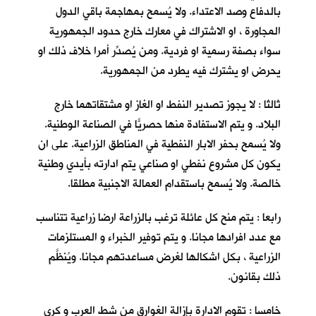
بالدفاع وصد الاعتداء. ولا يُسمح بمهاجمة باقي الدول
المجاورة ، او الاشتراك في معارك خارج حدود الجمهورية
سواء بصفة رسمية او فردية. ومن يُصدِّر أمرا خلاف ذلك او
يحرض او يشترك فيه يطرد من الجمهورية.
ثالثا : لا يجوز تصدير النفط او الغاز او مشتقاتهما خارج
البلاد. و يتم الاستفادة منها حصريّاً في الصناعة الوطنية.
ولا يُسمح بحفر الابار النفطية في المناطق الزراعية. على ان
يكون كل مشروع نفطي او صناعي يتم ادارته بأيدي وطنية
خالصة. ولا يُسمح باستقدام العمالة الاجنبية مطلقا.
رابعا : يتم منح كل عائلة ترغب بالزراعة ارضا زراعية تتناسب
مع عدد افرادها مجانا. و يتم توفير الخبراء و المستلزمات
الزراعية ، بكل اشكالها لغرض مساعدتهم مجانا. ويُنظَّم
ذلك بقانون.
خامسا : تقوم الادارة بإزالة الغوارق من شط العرب و كري