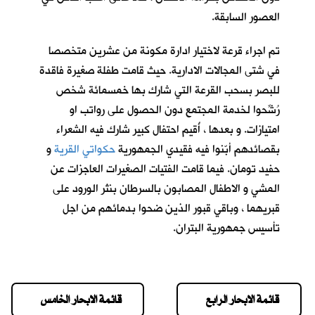
العصور السابقة.
تم اجراء قرعة لاختيار ادارة مكونة من عشرين متخصصا
في شتى المجالات الادارية. حيث قامت طفلة صغيرة فاقدة
للبصر بسحب القرعة التي شارك بها خمسمائة شخص
رُشِّحوا لخدمة المجتمع دون الحصول على رواتب او
امتيازات. و بعدها ، أُقيم احتفال كبير شارك فيه الشعراء
بقصائدهم أبّنوا فيه فقيدي الجمهورية
حكواتي القرية
و
حفيد تومان
. فيما قامت الفتيات الصغيرات العاجزات عن
المشي و الاطفال المصابون بالسرطان بنثر الورود على
قبريهما ، وباقي قبور الذين ضحوا بدمائهم من اجل
تأسيس جمهورية البتران.
قائمة الابحار الرابع
قائمة الابحار الخامس