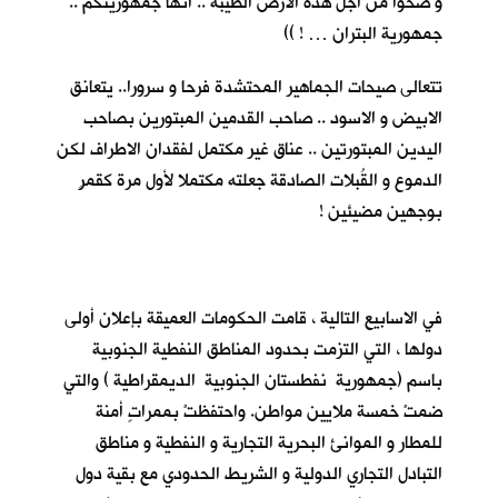
و ضحوا من اجل هذه الارض الطيبة .. انها جمهوريتكم ..
جمهورية البتران … ! ))
تتعالى صيحات الجماهير المحتشدة فرحا و سرورا.. يتعانق
الابيض و الاسود .. صاحب القدمين المبتورين بصاحب
اليدين المبتورتين .. عناق غير مكتمل لفقدان الاطراف لكن
الدموع و القُبلات الصادقة جعلته مكتملا لأول مرة كقمرٍ
بوجهين مضيئين !
في الاسابيع التالية ، قامت الحكومات العميقة بإعلان أولى
دولها ، التي التزمت بحدود المناطق النفطية الجنوبية
باسم (جمهورية نفطستان الجنوبية الديمقراطية ) والتي
ضمتْ خمسة ملايين مواطن. واحتفظتْ بممراتٍ أمنة
للمطار و الموانئ البحرية التجارية و النفطية و مناطق
التبادل التجاري الدولية و الشريط الحدودي مع بقية دول