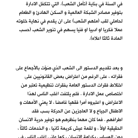
في السنة في بناية (تأمل الشعب). التي تتكفل الادارة
بتوفير مصادر الشبكة العالمية و السكن الهادئ و الطعام
لحاملي لقب (ملهم الشعب) على ان يقدم في نهاية خلوته
عملا فكريا او ادبيا او فنيا يسهم في تنوير الشعب (حسب
المادة ثالثا اعلاه).
و بعد تقديم الدستور الى الشعب الذي صَوَّت بالأجماع على
فقراته ، على الرغم من اعتراض بعض القانونيين على
اختلاط فقرات الدستور العامة بفقرات تنظيمية تعتبر من
اختصاص عمل الادارة . فلم يلتفت اغلب الناس لهذا
الاعتراض و اعتبروه أمرا فقهيا غامضا ، لا يعني الأمهات و
الاطفال الجياع و لا العاجزين عن الحركة بسب فقد
اطرافهم . فما كان مهما بنظرهم هو توفير حرية الانسان
الحقيقية اولاً ، و لقمة عيش كريمة ثانيا ، و الخدمات ثالثاً ،
دون المساس بكرامة الانسان ، كما عانى اغلب الناس في