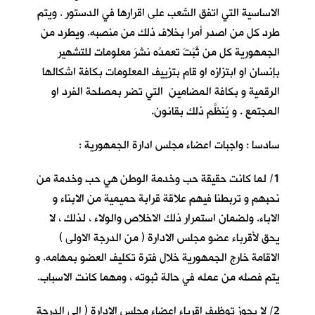
الاساسية التي اتفق الشعب على اقرارها في الدستور . ويتم
طرد كل من اصدر أمرا بخلاف ذلك من منصبه. ويطرد من
الجمهورية كل من ثَبَتَ تعمدُه نشرَ معلومات للتشهير
بإنسان او ابتزازه او قام بتزييف المعلومات بكافة اشكالها
الرقمية و بكافة المضامين التي تضر بمصلحة الفرد او
المجتمع . و يُنظَّم ذلك بقانون.
سادسا : واجبات اعضاء مجلس ادارة الجمهورية :
1/ لما كانت حقيقة حب وخدمة الوطن هي حب وخدمة من
نحبهم و تربطنا فيهم علاقة قرابة حميمية من الابناء و
الاباء. ولضمان استمرار ذلك الاخلاص والولاء ، لذلك ، لا
يحق لأقرباء عضو مجلس الادارة ( من الدرجة الاولى )
الاقامة خارج الجمهورية خلال فترة تكليف العضو بمهامه. و
يتم فصله من عمله في حالة ثبوته ، ومهما كانت الاسباب.
2/ لا يجوز توظيف اقرباء اعضاء مجلس الإدارة ( الى الدرجة