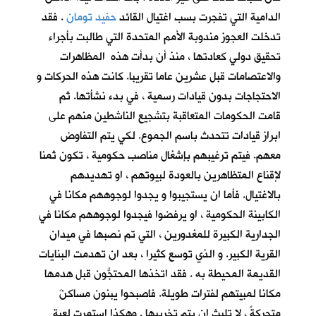
الدامية التي تفجرت بسب اغتيال القائد
حفيد تومان
. فقد
تدخلت العجوز مندوبة الأمم المتحدة التي طالبت بأجراء
تحقيق دولي كعادتها ، منذ أن بدأت هذه المظاهرات
والاعتصامات قبل عشرين عاما تقريبا. كانت هذه الحركات و
الاحتجاجات بدون قيادات رسمية ، في بدء نشأتها. ثم
قامت الحكومات المتعاقبة بتشجيع الناشطين منهم على
ابراز قيادات تتحدث باسم الجموع. لكي يتم التفاوض
معهم. فيتم ترغيبهم بإشغال مناصب حكومية ، تكون ثمنا
لإقناع المتظاهرين بالعودة لبيوتهم ، او تهديدهم
بالاغتيال. فأما ان يستجيبوا و يجدوا لوجوههم مكانا في
الكابينة الحكومية ، او يرفضوا فيجدوا لوجوههم مكانا في
الجدارية الكبيرة للمغدورين ، التي تم نصبها في ميدان
القرية الكبير. و الذي توسع كثيرا ، بعد ان تهدمت البنايات
القديمة المحيطة به . فقد اتخذها المحتجُّون قبل هدمها
مكانا لمبيتهم لفترات طويلة. فاصبحوا يبنون مساكنَ
متحركةً ، لا تلبث ان يتم تخريبها . وهكذا استمرت لعبة