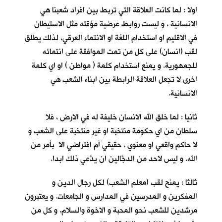
اولا : لما كانت العلاقة التي تربط بين افراد شعبنا هي
الانسانية ، و ليست روابط عرضية مؤقته مثل الاستيطان
في الاقليم او استخدام اللغة او الانتماء العرقي، لذلك يطلق
لقب (انسان) على كل من تمت الموافقة على انتمائه
للجمهورية. و يمنع استخدام كلمة ( مواطن ) او اي كلمة
اخرى لا تجعل العلاقة الرابطة بين ابناء الشعب هي
الانسانية.
ثانيا : لما خلق الله الانسان خليفة له في الارض ، فلا
سلطان من اي حكومة منتخبة او غير منتخبة على الشعب و
لا حاكم واقعي او معنوي ، حقيقي أم افتراضي الا بأمر من
الله. و ليس لاحد من الدجَّالين ان يدَّعي ذلك ابدا.
ثالثا : يمنح لقب (معلم الشعب) لكل رجال الدين و
المفكرين و المدرسين في المدارس و الجامعات. و يعتبرون
مرشدين للشعب نحو المحبة و الاخوة والسلام. و كل من