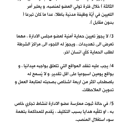
الثالثة ) خلال فترة تولي العضو لمنصبه. و يعتبر أمر
التعيين في أيَّة وظيفة مدنية باطلا، عدا ما كان تبرعا (
بدون مقابل ).
3/ لا يجوز تعيين حماية أمنية لعضو مجلس الادارة ، مهما
تعرض الى تهديدات . ويجوز له اللجوء الى مراكز الشرطة
لطلب الحماية كأي انسان اخر.
4/ يجب عليه تفقد المواقع التي تتعلق بواجبه ميدانيا ، و
بواقع يومين اسبوعيا على اقل تقدير. و لا يُسمح له
باصطحاب اكثر من اربعة اشخاص بصحبته لمتابعة العمل و
تدوين الملاحظات.
5/ في حالة ثبوت ممارسة عضو الادارة لنشاط تجاري خاص
به ، او تلقِّيه هدايا بسبب التكليف ، يُقدم للمحاكمة بتهمة
سوء استغلال المنصب.