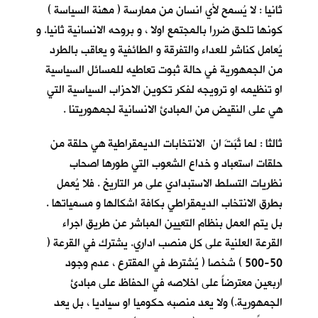
ثانيا : لا يُسمح لأي انسان من ممارسة ( مهنة السياسة )
كونها تلحق ضررا بالمجتمع اولا ، و بروحه الانسانية ثانيا. و
يُعامل كناشر للعداء والتفرقة و الطائفية و يعاقب بالطرد
من الجمهورية في حالة ثبوت تعاطيه للمسائل السياسية
او تنظيمه او ترويجه لفكر تكوين الاحزاب السياسية التي
هي على النقيض من المبادئ الانسانية لجمهوريتنا .
ثالثا : لما ثَبَتَ ان الانتخابات الديمقراطية هي حلقة من
حلقات استعباد و خداع الشعوب التي طورها اصحاب
نظريات التسلط الاستبدادي على مر التاريخ . فلا يُعمل
بطرق الانتخاب الديمقراطي بكافة اشكالها و مسمياتها .
بل يتم العمل بنظام التعيين المباشر عن طريق اجراء
القرعة العلنية على كل منصب اداري. يشترك في القرعة (
50-500 ) شخصا ( يُشترط في المقترع ، عدم وجود
اربعين معترضاً على اخلاصه في الحفاظ على مبادئ
الجمهورية.) ولا يعد منصبه حكوميا او سياديا ، بل يعد