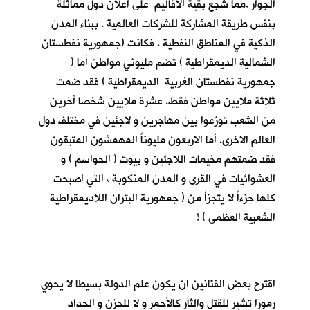
الجوار .مما شجع بقية الاقاليم على اعلان دول مماثلة
بنفس طريقة المشاركة للشركات العالمية ، ببناء المدن
الذكية في المناطق النفطية . فكانت (جمهورية نفطستان
الشمالية الديمقراطية ) تضم مليوني مواطن أما (
جمهورية نفطستان الغربية الديمقراطية ) فقد ضمت
ثلاثة ملايين مواطن فقط. عشرة ملايين شخصا آخرين
من الشعب توزعوا بين مهاجرين و لاجئين في مختلف دول
العالم الاخرى. أما الاربعون مليوناً المهمشون المتبقون
فقد ضمتهم مخيمات اللاجئين و بيوت ( الحواسم ) و
العشوائيات في القرى و المدن المنكوبة ، التي اصبحت
كلها جزءاً لا يتجزأ من ( جمهورية البتران اللاديمقراطية
الشعبية العظمى ) !
اقترح بعض الفنّانين ان يكون علم الدولة بسيطا لا يحوي
رموزا تشير للقتل والثأر كالأحمر و لا للحزن و الحداد