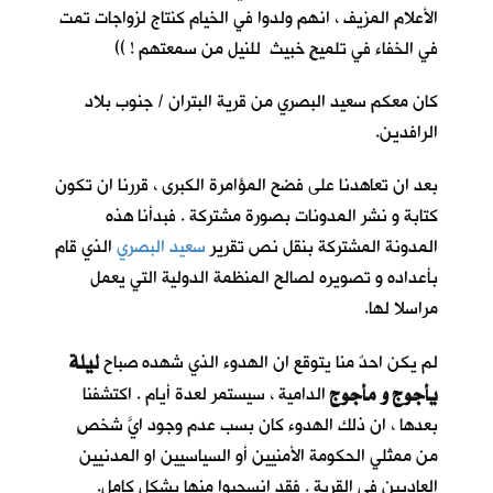
الأعلام المزيف ، انهم ولدوا في الخيام كنتاج لزواجات تمت
في الخفاء في تلميحٍ خبيث للنيل من سمعتهم ! ))
كان معكم سعيد البصري من قرية البتران / جنوب بلاد
الرافدين.
بعد ان تعاهدنا على فضح المؤامرة الكبرى ، قررنا ان تكون
كتابة و نشر المدونات بصورة مشتركة . فبدأنا هذه
المدونة المشتركة بنقل نص تقرير
سعيد البصري
الذي قام
بأعداده و تصويره لصالح المنظمة الدولية التي يعمل
مراسلا لها.
ليلة
لم يكن احدٌ منا يتوقع ان الهدوء الذي شهده صباح
يأجوج و مأجوج
الدامية ، سيستمر لعدة أيام . اكتشفنا
بعدها ، ان ذلك الهدوء كان بسب عدم وجود ايَّ شخصٍ
من ممثلي الحكومة الأمنيين أو السياسيين او المدنيين
العاديين في القرية . فقد انسحبوا منها بشكل كامل.