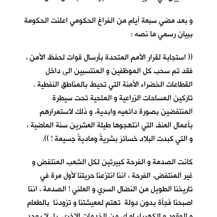
و بعد مضي سبعة أيام من الفراغ الحكومي اعلنت الحكومة
ببيان رسمي ما نصه :
(( استجابة لقرار الأمم المتحدة بأرسال قوات لحفظ الأمن ،
فقد تم سحب كل الموظفين و المنتسبين الى داخل
القطاعات الخضراء الأمنة التي تحيط بالمناطق النفطية .
تاركين المساحات الزراعية و الملحية تحت سيطرة
المنتفضين بصورة دائميه وابدية. و ذلك لاستمرارهم
بأعمال العنف التي انتهجوها طيلة العشرين سنة الماضية ،
و التي كبدت البلاد خسائرَ بشريةً وماديةً جسيمة ! )).
كانت الصدمة و الفرحة كبيرتين لكل الشعب المنتفض و
غير المنتفض. الفرحة ، اننا انتزعنا حريتنا لأول مرة في
تاريخنا الطويل من النضال السري و العلني ! الصدمة ، اننا
اصبحنا فَجأة بدون دولة تهتم لمعيشتنا و تزودنا بالطعام
و الوقود و الكهرباء او اي من الخدمات الاخرى. بل لا يوجد