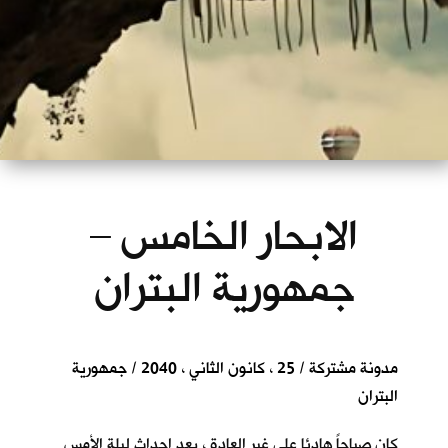
الابحار الخامس –
جمهورية البتران
مدونة مشتركة / 25 ، كانون الثاني ، 2040 / جمهورية
البتران
كان صباحاً هادئا على غير العادة ، بعد احداث ليلة الأمس