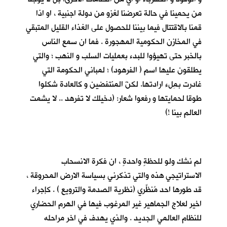
من يحمينا في حالة تعرضنا لغزو من دولة اجنبية ، او اذا
قمنا بالاقتتال فيما بيننا للحصول على الغذاء القليل المتبقي
في المخازن الحكومية المهجورة . فما ان سمع الناس
بالخبر حتى تهيؤوا للبدء بعمليات السلب و النهب ؛ والتي
يطلقون عليها اسم ( الفرهود) ؛ لمباني الحكومة التي
غادرت بمِلء ارادتها. لكنّ المنتفضين و كالعادة شكلوا
طوقا لحمايتها و رفعوا شعار: (دخيلك لا تفرهد .. لا يشمت
العالم بينا !)
لم نشك ولو للحظةٍ واحدةٍ ، ان فكرة الانسحاب
الاستراتيجي هذه والتي تذكرني بسياسة الارض المحروقة ،
قد طورها احد مُنظِّري (نظرية الصدمة والترويع ) . كإجراء
اخير لعلاج الجماهير غير المرغوب فيها في الهرم الحضاري
للنظام العالمي الجديد . والذي يهدف في اخر مراحله