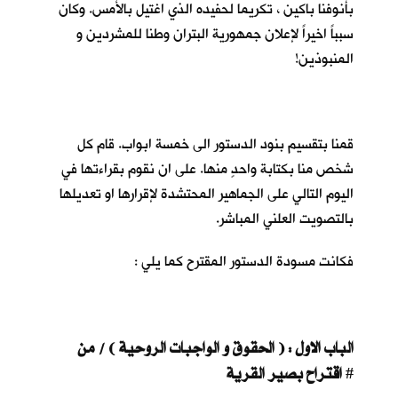
بأنوفنا باكين ، تكريما لحفيده الذي اغتيل بالأمس. وكان
سبباً اخيراً لإعلان جمهورية البتران وطنا للمشردين و
المنبوذين!
قمنا بتقسيم بنود الدستور الى خمسة ابواب. قام كل
شخص منا بكتابة واحدٍ منها. على ان نقوم بقراءتها في
اليوم التالي على الجماهير المحتشدة لإقرارها او تعديلها
بالتصويت العلني المباشر.
فكانت مسودة الدستور المقترح كما يلي :
الباب الاول : ( الحقوق و الواجبات الروحية ) / من
اقتراح بصير القرية
#