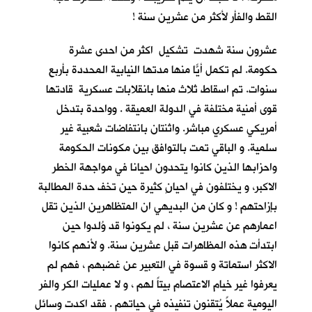
القط والفأر لأكثر من عشرين سنة !
عشرون سنة شهدت تشكيل اكثر من احدى عشرة
حكومة. لم تكمل أيّاً منها مدتها النيابية المحددة بأربع
سنوات. تم اسقاط ثلاث منها بانقلابات عسكرية قادتها
قوى أمنية مختلفة في الدولة العميقة . وواحدة بتدخل
أمريكي عسكري مباشر. واثنتان بانتفاضات شعبية غير
سلمية. و الباقي تمت بالتوافق بين مكونات الحكومة
واحزابها الذين كانوا يتحدون احيانا في مواجهة الخطر
الاكبر، و يختلفون في احيانٍ كثيرة حين تخف حدة المطالبة
بإزاحتهم ! و كان من البديهي ان المتظاهرين الذين تقل
اعمارهم عن عشرين سنة ، لم يكونوا قد وُلدوا حين
ابتدأت هذه المظاهرات قبل عشرين سنة. و لأنهم كانوا
الاكثر استماتة و قسوة في التعبير عن غضبهم ، فهم لم
يعرفوا غير خيام الاعتصام بيتاً لهم ، و لا عمليات الكر والفر
اليومية عملاً يُتقنون تنفيذه في حياتهم . فقد اكدت وسائل