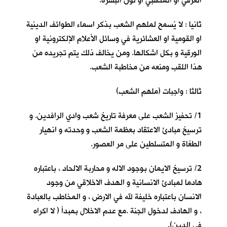
العرقي او المذهبي او لون البشرة.
ثانيا : لا يُسمح لملهم الشعب بذكر اسماء الطوائف الدينية
او القومية او العشائرية في وسائل الأعلام الإلكترونية او
الورقية و بكل اشكالها. ومن يخالف ذلك يتم تجريده من
هذا اللقب ومنعه من مخاطبة الشعب.
ثالثا : واجبات (ملهم الشعب)
1/ تحفيز الشعب على معرفة تاريخ شعب وادي الرافدين. و
ترسيخ مبادئ الاعتقاد بعظمة الشعب و وحدته و انهيار
الطغاة و المتسلطين على مر العصور.
2/ ترسيخ الايمان بوجود الاله و محاربة الالحاد ، باعتباره
هادما لمبادئ الانسانية و الهدف الاخلاقي من وجود
الانسان باعتباره خليفة لله في الارض ، و المخاطب بالعبادة
، و الهادف لدخول الجنة .مع عدم الاخلال بمبدأ ( لا اكراه
في الدين).