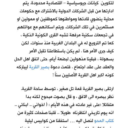
لتكوين كيانات جيوسياسية – اقتصادية محدودة. يتم
ادارتها من قبل الشركات الدولية بالاشتراك مع حكومات
محلية ينضوي قادتها ومواطنوها كموظفين او ممولين او
مستثمرين في تلك الشركات. ويتم اسكانهم مع عوائلهم
في تجمعات سكنية مرفهة تشبه القرى الكونية الذكية ،
كما تم الترويج له في البلدان الغربية منذ سنوات. لكن
كيف جرى الأمر هنا . لم يكن باستطاعتنا تقبل الأمر
بسهولة ، فبقينا مذهولين لبضعة أيام. حتى اتفق اهل الحل
والعقد على عقد اجتماع . فتمت دعوة
بصير القرية
ليباركه
كونه اكبر اهل القرية الأصليين سناً !
ارتقى بصير القرية قمة تل صغير ، توسط ساحة القرية.
نظر ببصره الى الافق ، و قال بصوت مبحوح لكنه بدا
متفائلا ؛على غير عادته في هذه الأيام : ( اخواني .. ابنائي ..
انه يوم تاريخي انتظرناه طويلا .. قلبنا صفحات كثيرة من
كتاب المحو
لنصل اليه … استفقنا من كوابيس ليلية