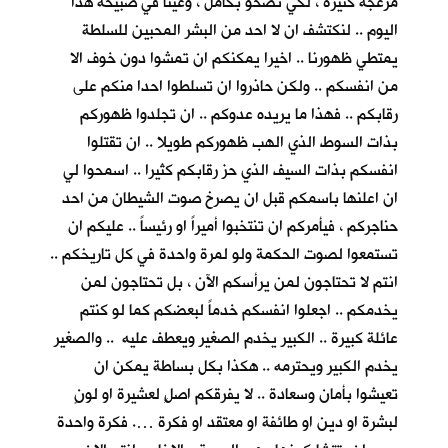
مزعجة كثيرة ، لكي نصحو بكأمل ، وعينا في صبيحة هذا
اليوم .. لنكتشف ان لا احد من البشر المحبين للسلطة
يمتطي ظهورنا .. اخيرا يمكنكم ان تمشوا دون خوف الا
من انفسكم .. ولكن حاذروا ان تسلطوا احدا منكم على
رقابكم .. فهذا ما يريده عدوكم .. ان تجلدوا ظهوركم
بذات السوط الذي الهب ظهوركم طويلا .. ان تقتلوا
انفسكم بذات السيف الذي حز رقابكم كثيرا .. اسمحوا لي
ان اعلنها باسمكم قبل ان يصرخ صوت الشيطان من احد
حناجركم ، فيأمركم ان تنتخبوا أميراً او رئيساً .. عليكم ان
تستمعوا لصوت الحكمة ولو لمرة واحدة في كل تاريخكم ..
انتم لا تحتاجون لمن يرأسكم الآن ، بل تحتاجون لمن
يخدمكم .. اجعلوا انفسكم خدماً لبعضكم كما لو كنتم
عائلة كبيرة .. الكبير يخدم الصغير ويعطف عليه .. والصغير
يخدم الكبير ويحترمه .. هكذا بكل بساطة يمكن ان
تعيشوا بأمان وسعادة .. لا يفرقكم اصلٍ لعشيرة او لونٍ
لبشرة او دين او طائفة او معتقد او فكرة …. فكرة واحدة