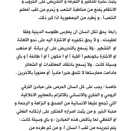
يثبت نشره للتكفير و التفرقة و التحريض على الحروب و
الانتقام يُمنع من مخاطبة الشعب و يُحرم من لقب (معلم
الشعب) ، و يُطرد من الجمهورية اذا كرر ذلك.
رابعا: يحق لكل انسان ان يمارس طقوسه الدينية وفقا
لعقيدته . و لا يحق تكفيره او الاشارة اليه على نحو الاهانة
او التشهير . ولا يُسمح بالتحريض على اي ديانة او مذهب
او الاشارة بكونهم ( اقلية ) او ( مكون ) او ( طائفة ) و بأي
وسيلة كانت . ولا يُسمح بانتقاد المعتقدات او الشعائر
مادامت ممارستها لا تلحق ضررا مادياً أو معنوياً بالأخرين .
خامسا : يجب على كل انسان الحرص على مبادئ الترقي
الروحي و الفكري والانساني بالالتزام بالمعايير الاخلاقية.
التي تُجمع عليها الانسانية من الصدق و النزاهة و الرحمة و
محبة الخير. و من يثبت اصراره المتكرر على ارتكابه الفعلي
او اللفظي لما يناقض هذه المبادئ ؛ و باي وسيلة كانت ؛
يتم تجريده من لقب ( انسان ). و من ثم طرده من