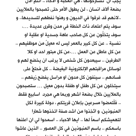
يجب ان تتشاركونها ، هي المحبة و الاخاء .. انتم الان
بضعة آلاف انسان ، لن يطول الأمر حتى تُصبحوا بالملايين
..لانهم قد غرقوا في الديون و رهنوا نفطهم لتسديدها.. و
سوف يتم اعتماد ذات الخطة في مدن وقرى عديدة ….
سوف يتخلَّون عن كل صاحب عاهة جسدية او عقلية او
نفسية .. عن كل كبير بالعمر ليس له معيلٌ من موظفيهم ..
عن كل عاطلٍ عن العمل ….عن كل مبتور احد او كلا
الطرفين .. سيبعدون كل شخص لا يرغب ان يخضع لهم و
لوسائل مراقبتهم الإلكترونية البغيضة .. كل مُحتجٍّ على
فسادهم .. سينفون كل مدون او مراسل يفضح زيفهم ..
سيتخلون عن كل طفل او طفلة بدون معيل … ستصبحون
بالملايين خلال بضعة اشهر وربما هي مجرد اسابيع فقط
.. فَلْتمضوا مسرعين بإعلان قريتكم ، دولة كبيرة لكل
المنبوذين. و اتَّخِذوا من اشد صفة اتخذوها شعارا
لتهميشكم اسماً لها .. ايها الاحباء .. اسمحوا لي ان اعلنها
باسمكم .. باسم المنبوذين في كل العصور .. الذين عاشوا