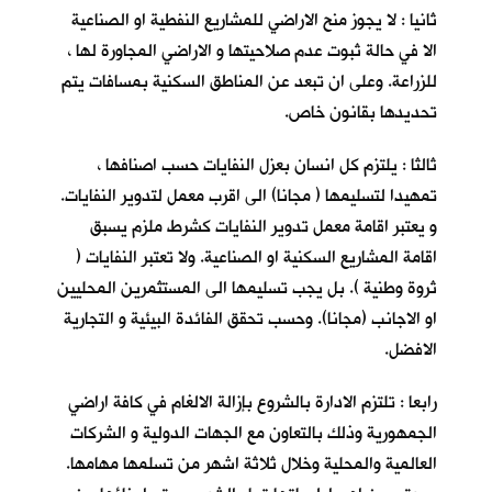
ثانيا : لا يجوز منح الاراضي للمشاريع النفطية او الصناعية
الا في حالة ثبوت عدم صلاحيتها و الاراضي المجاورة لها ،
للزراعة. وعلى ان تبعد عن المناطق السكنية بمسافات يتم
تحديدها بقانون خاص.
ثالثا : يلتزم كل انسان بعزل النفايات حسب اصنافها ،
تمهيدا لتسليمها ( مجانا) الى اقرب معمل لتدوير النفايات.
و يعتبر اقامة معمل تدوير النفايات كشرط ملزم يسبق
اقامة المشاريع السكنية او الصناعية. ولا تعتبر النفايات (
ثروة وطنية ). بل يجب تسليمها الى المستثمرين المحليين
او الاجانب (مجانا). وحسب تحقق الفائدة البيئية و التجارية
الافضل.
رابعا : تلتزم الادارة بالشروع بإزالة الالغام في كافة اراضي
الجمهورية وذلك بالتعاون مع الجهات الدولية و الشركات
العالمية والمحلية وخلال ثلاثة اشهر من تسلمها مهامها.