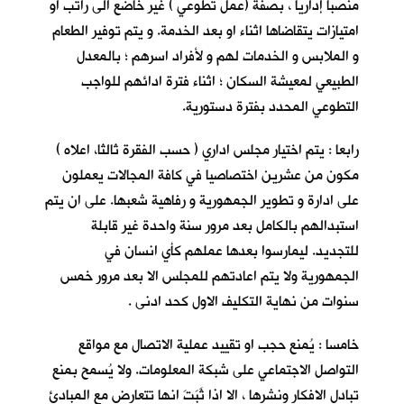
منصباً إداريا ، بصفة (عمل تطوعي ) غير خاضع الى راتب او
امتيازات يتقاضاها اثناء او بعد الخدمة. و يتم توفير الطعام
و الملابس و الخدمات لهم و لأفراد اسرهم ؛ بالمعدل
الطبيعي لمعيشة السكان ؛ اثناء فترة ادائهم للواجب
التطوعي المحدد بفترة دستورية.
رابعا : يتم اختيار مجلس اداري ( حسب الفقرة ثالثا، اعلاه )
مكون من عشرين اختصاصيا في كافة المجالات يعملون
على ادارة و تطوير الجمهورية و رفاهية شعبها. على ان يتم
استبدالهم بالكامل بعد مرور سنة واحدة غير قابلة
للتجديد. ليمارسوا بعدها عملهم كأي انسان في
الجمهورية ولا يتم اعادتهم للمجلس الا بعد مرور خمس
سنوات من نهاية التكليف الاول كحد ادنى .
خامسا : يُمنع حجب او تقييد عملية الاتصال مع مواقع
التواصل الاجتماعي على شبكة المعلومات. ولا يُسمح بمنع
تبادل الافكار ونشرها ، الا اذا ثَبَتَ انها تتعارض مع المبادئ