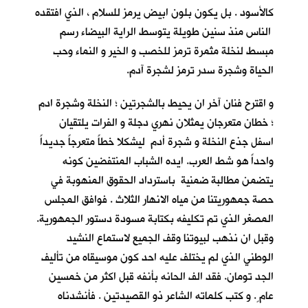
كالأسود . بل يكون بلون ابيض يرمز للسلام ، الذي افتقده
الناس منذ سنين طويلة يتوسط الراية البيضاء رسم
مبسط لنخلة مثمرة ترمز للخصب و الخير و النماء وحب
الحياة وشجرة سدر ترمز لشجرة آدم.
و اقترح فنان آخر ان يحيط بالشجرتين ؛ النخلة وشجرة ادم
؛ خطان متعرجان يمثلان نهري دجلة و الفرات يلتقيان
اسفل جذع النخلة و شجرة أدم ليشكلا خطاً متعرجاً جديداً
واحداً هو شط العرب. ايده الشباب المنتفضين كونه
يتضمن مطالبة ضمنية باسترداد الحقوق المنهوبة في
حصة جمهوريتنا من مياه الانهار الثلاث . فوافق المجلس
المصغر الذي تم تكليفه بكتابة مسودة دستور الجمهورية.
وقبل ان نذهب لبيوتنا وقف الجميع لاستماع النشيد
الوطني الذي لم يختلف عليه احد كون موسيقاه من تأليف
الجد تومان. فقد الف الحانه بأنفه قبل اكثر من خمسين
عام ٍ. و كتب كلماته الشاعر ذو القصيدتين . فأنشدناه