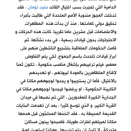
الدامية التي تفجرت بسب اغتيال القائد
حفيد تومان
. فقد
تدخلت العجوز مندوبة الأمم المتحدة التي طالبت بأجراء
تحقيق دولي كعادتها ، منذ أن بدأت هذه المظاهرات
والاعتصامات قبل عشرين عاما تقريبا. كانت هذه الحركات و
الاحتجاجات بدون قيادات رسمية ، في بدء نشأتها. ثم
قامت الحكومات المتعاقبة بتشجيع الناشطين منهم على
ابراز قيادات تتحدث باسم الجموع. لكي يتم التفاوض
معهم. فيتم ترغيبهم بإشغال مناصب حكومية ، تكون ثمنا
لإقناع المتظاهرين بالعودة لبيوتهم ، او تهديدهم
بالاغتيال. فأما ان يستجيبوا و يجدوا لوجوههم مكانا في
الكابينة الحكومية ، او يرفضوا فيجدوا لوجوههم مكانا في
الجدارية الكبيرة للمغدورين ، التي تم نصبها في ميدان
القرية الكبير. و الذي توسع كثيرا ، بعد ان تهدمت البنايات
القديمة المحيطة به . فقد اتخذها المحتجُّون قبل هدمها
مكانا لمبيتهم لفترات طويلة. فاصبحوا يبنون مساكنَ
متحركةً ، لا تلبث ان يتم تخريبها . وهكذا استمرت لعبة