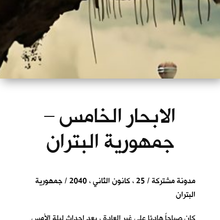
الابحار الخامس –
جمهورية البتران
مدونة مشتركة / 25 ، كانون الثاني ، 2040 / جمهورية
البتران
كان صباحاً هادئا على غير العادة ، بعد احداث ليلة الأمس