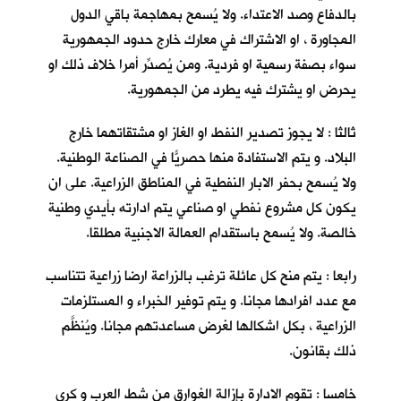
بالدفاع وصد الاعتداء. ولا يُسمح بمهاجمة باقي الدول
المجاورة ، او الاشتراك في معارك خارج حدود الجمهورية
سواء بصفة رسمية او فردية. ومن يُصدِّر أمرا خلاف ذلك او
يحرض او يشترك فيه يطرد من الجمهورية.
ثالثا : لا يجوز تصدير النفط او الغاز او مشتقاتهما خارج
البلاد. و يتم الاستفادة منها حصريّاً في الصناعة الوطنية.
ولا يُسمح بحفر الابار النفطية في المناطق الزراعية. على ان
يكون كل مشروع نفطي او صناعي يتم ادارته بأيدي وطنية
خالصة. ولا يُسمح باستقدام العمالة الاجنبية مطلقا.
رابعا : يتم منح كل عائلة ترغب بالزراعة ارضا زراعية تتناسب
مع عدد افرادها مجانا. و يتم توفير الخبراء و المستلزمات
الزراعية ، بكل اشكالها لغرض مساعدتهم مجانا. ويُنظَّم
ذلك بقانون.
خامسا : تقوم الادارة بإزالة الغوارق من شط العرب و كري