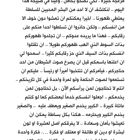
مزعجة كثيرة ، لكي نصحو بكأمل ، وعينا في صبيحة هذا
اليوم .. لنكتشف ان لا احد من البشر المحبين للسلطة
يمتطي ظهورنا .. اخيرا يمكنكم ان تمشوا دون خوف الا
من انفسكم .. ولكن حاذروا ان تسلطوا احدا منكم على
رقابكم .. فهذا ما يريده عدوكم .. ان تجلدوا ظهوركم
بذات السوط الذي الهب ظهوركم طويلا .. ان تقتلوا
انفسكم بذات السيف الذي حز رقابكم كثيرا .. اسمحوا لي
ان اعلنها باسمكم قبل ان يصرخ صوت الشيطان من احد
حناجركم ، فيأمركم ان تنتخبوا أميراً او رئيساً .. عليكم ان
تستمعوا لصوت الحكمة ولو لمرة واحدة في كل تاريخكم ..
انتم لا تحتاجون لمن يرأسكم الآن ، بل تحتاجون لمن
يخدمكم .. اجعلوا انفسكم خدماً لبعضكم كما لو كنتم
عائلة كبيرة .. الكبير يخدم الصغير ويعطف عليه .. والصغير
يخدم الكبير ويحترمه .. هكذا بكل بساطة يمكن ان
تعيشوا بأمان وسعادة .. لا يفرقكم اصلٍ لعشيرة او لونٍ
لبشرة او دين او طائفة او معتقد او فكرة …. فكرة واحدة