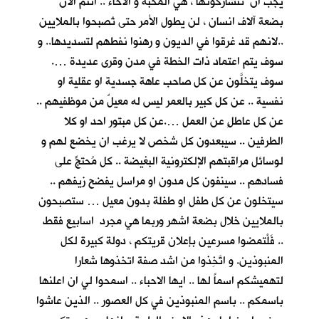
يجب ان تتشاركونها ، هي المحبة و الاخاء .. انتم الان
بضعة آلاف انسان ، لن يطول الأمر حتى تُصبحوا بالملايين
..لانهم قد غرقوا في الديون و رهنوا نفطهم لتسديدها.. و
سوف يتم اعتماد ذات الخطة في مدن وقرى عديدة ….
سوف يتخلَّون عن كل صاحب عاهة جسدية او عقلية او
نفسية .. عن كل كبير بالعمر ليس له معيلٌ من موظفيهم ..
عن كل عاطلٍ عن العمل ….عن كل مبتور احد او كلا
الطرفين .. سيبعدون كل شخص لا يرغب ان يخضع لهم و
لوسائل مراقبتهم الإلكترونية البغيضة .. كل مُحتجٍّ على
فسادهم .. سينفون كل مدون او مراسل يفضح زيفهم ..
سيتخلون عن كل طفل او طفلة بدون معيل … ستصبحون
بالملايين خلال بضعة اشهر وربما هي مجرد اسابيع فقط
.. فَلْتمضوا مسرعين بإعلان قريتكم ، دولة كبيرة لكل
المنبوذين. و اتَّخِذوا من اشد صفة اتخذوها شعارا
لتهميشكم اسماً لها .. ايها الاحباء .. اسمحوا لي ان اعلنها
باسمكم .. باسم المنبوذين في كل العصور .. الذين عاشوا