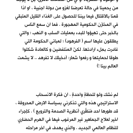
من يحمينا في حالة تعرضنا لغزو من دولة اجنبية ، او اذا
قمنا بالاقتتال فيما بيننا للحصول على الغذاء القليل المتبقي
في المخازن الحكومية المهجورة . فما ان سمع الناس
بالخبر حتى تهيؤوا للبدء بعمليات السلب و النهب ؛ والتي
يطلقون عليها اسم ( الفرهود) ؛ لمباني الحكومة التي
غادرت بمِلء ارادتها. لكنّ المنتفضين و كالعادة شكلوا
طوقا لحمايتها و رفعوا شعار: (دخيلك لا تفرهد .. لا يشمت
العالم بينا !)
لم نشك ولو للحظةٍ واحدةٍ ، ان فكرة الانسحاب
الاستراتيجي هذه والتي تذكرني بسياسة الارض المحروقة ،
قد طورها احد مُنظِّري (نظرية الصدمة والترويع ) . كإجراء
اخير لعلاج الجماهير غير المرغوب فيها في الهرم الحضاري
للنظام العالمي الجديد . والذي يهدف في اخر مراحله