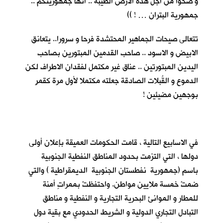
و ضحوا من اجل هذه الارض الطيبة .. انها جمهوريتكم ..
جمهورية البتران … ! ))
تتعالى صيحات الجماهير المحتشدة فرحا و سرورا.. يتعانق
الابيض و الاسود .. صاحب القدمين المبتورين بصاحب
اليدين المبتورتين .. عناق غير مكتمل لفقدان الاطراف لكن
الدموع و القُبلات الصادقة جعلته مكتملا لأول مرة كقمرٍ
بوجهين مضيئين !
في الاسابيع التالية ، قامت الحكومات العميقة بإعلان أولى
دولها ، التي التزمت بحدود المناطق النفطية الجنوبية
باسم (جمهورية نفطستان الجنوبية الديمقراطية ) والتي
ضمتْ خمسة ملايين مواطن. واحتفظتْ بممراتٍ أمنة
للمطار و الموانئ البحرية التجارية و النفطية و مناطق
التبادل التجاري الدولية و الشريط الحدودي مع بقية دول