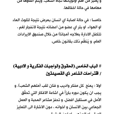
و يعتبر من اهم اولوياتها تجاه الشعب. ويتم اعفاؤها من
مهامها في حالة اخفاقها.
خامسا : في حالة اصابة اي انسان بمرض نتيجة لتلوث الماء
او الهواء. او بتر اي عضو من اعضائه نتيجة لانفجار لغم ،
تتكفل الادارة بعلاجه (مجانا) من خلال صندوق الايرادات
العام. و يُنظَّم ذلك بقانون خاص.
الباب الخامس (الحقوق والواجبات الفكرية و الادبية)
#
/ اقتراحات الشاعر ذي القصيدتين
اولا : يمنح كل مفكر واديب و فنان لقب (ملهم الشعب). و
يجب ان يكون دوره بارزاً في اشاعة الافكار التي تُحقِّق
الأمل في مستقبل افضل. و تحفز مشاعر المحبة و العمل
الجماعي بين الانسان و اخوانه ، دون الاشارة الى التمايز