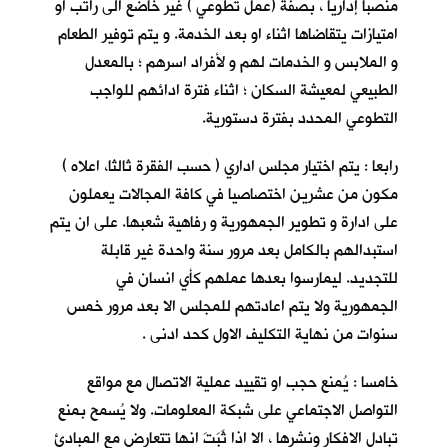
منصباً إداريا ، بصفة (عمل تطوعي ) غير خاضع الى راتب او
امتيازات يتقاضاها اثناء او بعد الخدمة. و يتم توفير الطعام
و الملابس و الخدمات لهم و لأفراد اسرهم ؛ بالمعدل
الطبيعي لمعيشة السكان ؛ اثناء فترة ادائهم للواجب
التطوعي المحدد بفترة دستورية.
رابعا : يتم اختيار مجلس اداري ( حسب الفقرة ثالثا، اعلاه )
مكون من عشرين اختصاصيا في كافة المجالات يعملون
على ادارة و تطوير الجمهورية و رفاهية شعبها. على ان يتم
استبدالهم بالكامل بعد مرور سنة واحدة غير قابلة
للتجديد. ليمارسوا بعدها عملهم كأي انسان في
الجمهورية ولا يتم اعادتهم للمجلس الا بعد مرور خمس
سنوات من نهاية التكليف الاول كحد ادنى .
خامسا : يُمنع حجب او تقييد عملية الاتصال مع مواقع
التواصل الاجتماعي على شبكة المعلومات. ولا يُسمح بمنع
تبادل الافكار ونشرها ، الا اذا ثَبَتَ انها تتعارض مع المبادئ