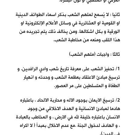
العرقي او المذهبي او لون البشرة.
ثانيا : لا يُسمح لملهم الشعب بذكر اسماء الطوائف الدينية
او القومية او العشائرية في وسائل الأعلام الإلكترونية او
الورقية و بكل اشكالها. ومن يخالف ذلك يتم تجريده من
هذا اللقب ومنعه من مخاطبة الشعب.
ثالثا : واجبات (ملهم الشعب)
1/ تحفيز الشعب على معرفة تاريخ شعب وادي الرافدين. و
ترسيخ مبادئ الاعتقاد بعظمة الشعب و وحدته و انهيار
الطغاة و المتسلطين على مر العصور.
2/ ترسيخ الايمان بوجود الاله و محاربة الالحاد ، باعتباره
هادما لمبادئ الانسانية و الهدف الاخلاقي من وجود
الانسان باعتباره خليفة لله في الارض ، و المخاطب بالعبادة
، و الهادف لدخول الجنة .مع عدم الاخلال بمبدأ ( لا اكراه
في الدين).