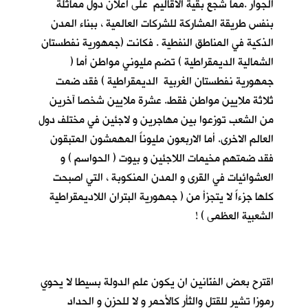
الجوار .مما شجع بقية الاقاليم على اعلان دول مماثلة
بنفس طريقة المشاركة للشركات العالمية ، ببناء المدن
الذكية في المناطق النفطية . فكانت (جمهورية نفطستان
الشمالية الديمقراطية ) تضم مليوني مواطن أما (
جمهورية نفطستان الغربية الديمقراطية ) فقد ضمت
ثلاثة ملايين مواطن فقط. عشرة ملايين شخصا آخرين
من الشعب توزعوا بين مهاجرين و لاجئين في مختلف دول
العالم الاخرى. أما الاربعون مليوناً المهمشون المتبقون
فقد ضمتهم مخيمات اللاجئين و بيوت ( الحواسم ) و
العشوائيات في القرى و المدن المنكوبة ، التي اصبحت
كلها جزءاً لا يتجزأ من ( جمهورية البتران اللاديمقراطية
الشعبية العظمى ) !
اقترح بعض الفنّانين ان يكون علم الدولة بسيطا لا يحوي
رموزا تشير للقتل والثأر كالأحمر و لا للحزن و الحداد