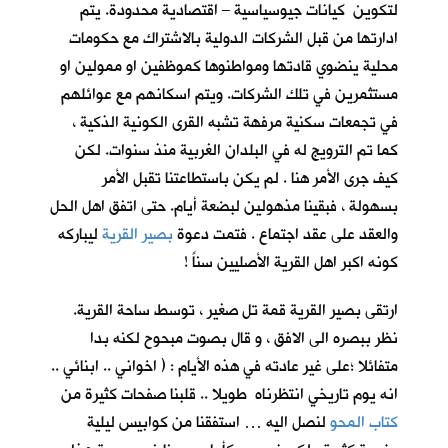
لتكوين كيانات جيوسياسية – اقتصادية محدودة. يتم
ادارتها من قبل الشركات الدولية بالاشتراك مع حكومات
محلية ينضوي قادتها ومواطنوها كموظفين او ممولين او
مستثمرين في تلك الشركات. ويتم اسكانهم مع عوائلهم
في تجمعات سكنية مرفهة تشبه القرى الكونية الذكية ،
كما تم الترويج له في البلدان الغربية منذ سنوات. لكن
كيف جرى الأمر هنا . لم يكن باستطاعتنا تقبل الأمر
بسهولة ، فبقينا مذهولين لبضعة أيام. حتى اتفق اهل الحل
والعقد على عقد اجتماع . فتمت دعوة
بصير القرية
ليباركه
كونه اكبر اهل القرية الأصليين سناً !
ارتقى بصير القرية قمة تل صغير ، توسط ساحة القرية.
نظر ببصره الى الافق ، و قال بصوت مبحوح لكنه بدا
متفائلا ؛على غير عادته في هذه الأيام : ( اخواني .. ابنائي ..
انه يوم تاريخي انتظرناه طويلا .. قلبنا صفحات كثيرة من
كتاب المحو
لنصل اليه … استفقنا من كوابيس ليلية