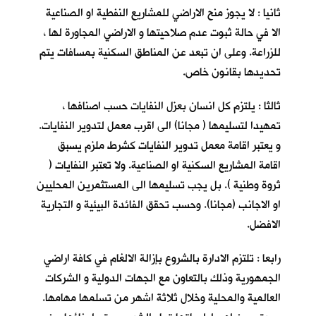
ثانيا : لا يجوز منح الاراضي للمشاريع النفطية او الصناعية
الا في حالة ثبوت عدم صلاحيتها و الاراضي المجاورة لها ،
للزراعة. وعلى ان تبعد عن المناطق السكنية بمسافات يتم
تحديدها بقانون خاص.
ثالثا : يلتزم كل انسان بعزل النفايات حسب اصنافها ،
تمهيدا لتسليمها ( مجانا) الى اقرب معمل لتدوير النفايات.
و يعتبر اقامة معمل تدوير النفايات كشرط ملزم يسبق
اقامة المشاريع السكنية او الصناعية. ولا تعتبر النفايات (
ثروة وطنية ). بل يجب تسليمها الى المستثمرين المحليين
او الاجانب (مجانا). وحسب تحقق الفائدة البيئية و التجارية
الافضل.
رابعا : تلتزم الادارة بالشروع بإزالة الالغام في كافة اراضي
الجمهورية وذلك بالتعاون مع الجهات الدولية و الشركات
العالمية والمحلية وخلال ثلاثة اشهر من تسلمها مهامها.