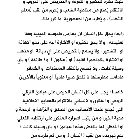
يثبت نشره للتكفير و التفرقة و التحريض على الحروب و
الانتقام يُمنع من مخاطبة الشعب و يُحرم من لقب (معلم
الشعب) ، و يُطرد من الجمهورية اذا كرر ذلك.
رابعا: يحق لكل انسان ان يمارس طقوسه الدينية وفقا
لعقيدته . و لا يحق تكفيره او الاشارة اليه على نحو الاهانة
او التشهير . ولا يُسمح بالتحريض على اي ديانة او مذهب
او الاشارة بكونهم ( اقلية ) او ( مكون ) او ( طائفة ) و بأي
وسيلة كانت . ولا يُسمح بانتقاد المعتقدات او الشعائر
مادامت ممارستها لا تلحق ضررا مادياً أو معنوياً بالأخرين .
خامسا : يجب على كل انسان الحرص على مبادئ الترقي
الروحي و الفكري والانساني بالالتزام بالمعايير الاخلاقية.
التي تُجمع عليها الانسانية من الصدق و النزاهة و الرحمة و
محبة الخير. و من يثبت اصراره المتكرر على ارتكابه الفعلي
او اللفظي لما يناقض هذه المبادئ ؛ و باي وسيلة كانت ؛
يتم تجريده من لقب ( انسان ). و من ثم طرده من