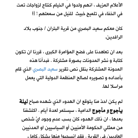
الأعلام المزيف ، انهم ولدوا في الخيام كنتاج لزواجات تمت
في الخفاء في تلميحٍ خبيث للنيل من سمعتهم ! ))
كان معكم سعيد البصري من قرية البتران / جنوب بلاد
الرافدين.
بعد ان تعاهدنا على فضح المؤامرة الكبرى ، قررنا ان تكون
كتابة و نشر المدونات بصورة مشتركة . فبدأنا هذه
المدونة المشتركة بنقل نص تقرير
سعيد البصري
الذي قام
بأعداده و تصويره لصالح المنظمة الدولية التي يعمل
مراسلا لها.
ليلة
لم يكن احدٌ منا يتوقع ان الهدوء الذي شهده صباح
يأجوج و مأجوج
الدامية ، سيستمر لعدة أيام . اكتشفنا
بعدها ، ان ذلك الهدوء كان بسب عدم وجود ايَّ شخصٍ
من ممثلي الحكومة الأمنيين أو السياسيين او المدنيين
العاديين في القرية . فقد انسحبوا منها بشكل كامل.