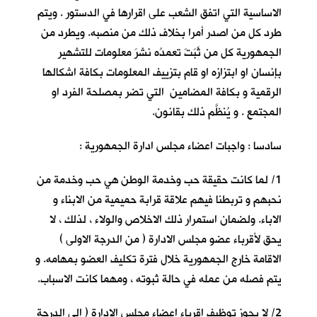
الاساسية التي اتفق الشعب على اقرارها في الدستور . ويتم
طرد كل من اصدر أمرا بخلاف ذلك من منصبه. ويطرد من
الجمهورية كل من ثَبَتَ تعمدُه نشرَ معلومات للتشهير
بإنسان او ابتزازه او قام بتزييف المعلومات بكافة اشكالها
الرقمية و بكافة المضامين التي تضر بمصلحة الفرد او
المجتمع . و يُنظَّم ذلك بقانون.
سادسا : واجبات اعضاء مجلس ادارة الجمهورية :
1/ لما كانت حقيقة حب وخدمة الوطن هي حب وخدمة من
نحبهم و تربطنا فيهم علاقة قرابة حميمية من الابناء و
الاباء. ولضمان استمرار ذلك الاخلاص والولاء ، لذلك ، لا
يحق لأقرباء عضو مجلس الادارة ( من الدرجة الاولى )
الاقامة خارج الجمهورية خلال فترة تكليف العضو بمهامه. و
يتم فصله من عمله في حالة ثبوته ، ومهما كانت الاسباب.
2/ لا يجوز توظيف اقرباء اعضاء مجلس الإدارة ( الى الدرجة