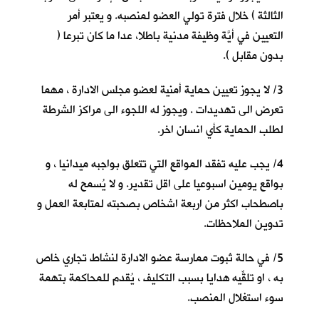
الثالثة ) خلال فترة تولي العضو لمنصبه. و يعتبر أمر
التعيين في أيَّة وظيفة مدنية باطلا، عدا ما كان تبرعا (
بدون مقابل ).
3/ لا يجوز تعيين حماية أمنية لعضو مجلس الادارة ، مهما
تعرض الى تهديدات . ويجوز له اللجوء الى مراكز الشرطة
لطلب الحماية كأي انسان اخر.
4/ يجب عليه تفقد المواقع التي تتعلق بواجبه ميدانيا ، و
بواقع يومين اسبوعيا على اقل تقدير. و لا يُسمح له
باصطحاب اكثر من اربعة اشخاص بصحبته لمتابعة العمل و
تدوين الملاحظات.
5/ في حالة ثبوت ممارسة عضو الادارة لنشاط تجاري خاص
به ، او تلقِّيه هدايا بسبب التكليف ، يُقدم للمحاكمة بتهمة
سوء استغلال المنصب.