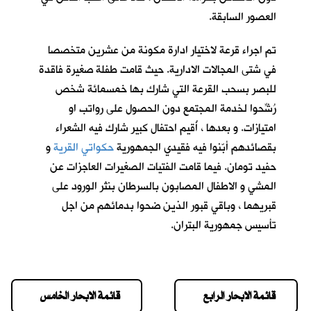
العصور السابقة.
تم اجراء قرعة لاختيار ادارة مكونة من عشرين متخصصا
في شتى المجالات الادارية. حيث قامت طفلة صغيرة فاقدة
للبصر بسحب القرعة التي شارك بها خمسمائة شخص
رُشِّحوا لخدمة المجتمع دون الحصول على رواتب او
امتيازات. و بعدها ، أُقيم احتفال كبير شارك فيه الشعراء
بقصائدهم أبّنوا فيه فقيدي الجمهورية
حكواتي القرية
و
حفيد تومان
. فيما قامت الفتيات الصغيرات العاجزات عن
المشي و الاطفال المصابون بالسرطان بنثر الورود على
قبريهما ، وباقي قبور الذين ضحوا بدمائهم من اجل
تأسيس جمهورية البتران.
قائمة الابحار الرابع
قائمة الابحار الخامس