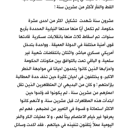
القط والفأر لأكثر من عشرين سنة !
عشرون سنة شهدت تشكيل اكثر من احدى عشرة
حكومة. لم تكمل أيّاً منها مدتها النيابية المحددة بأربع
سنوات. تم اسقاط ثلاث منها بانقلابات عسكرية قادتها
قوى أمنية مختلفة في الدولة العميقة . وواحدة بتدخل
أمريكي عسكري مباشر. واثنتان بانتفاضات شعبية غير
سلمية. و الباقي تمت بالتوافق بين مكونات الحكومة
واحزابها الذين كانوا يتحدون احيانا في مواجهة الخطر
الاكبر، و يختلفون في احيانٍ كثيرة حين تخف حدة المطالبة
بإزاحتهم ! و كان من البديهي ان المتظاهرين الذين تقل
اعمارهم عن عشرين سنة ، لم يكونوا قد وُلدوا حين
ابتدأت هذه المظاهرات قبل عشرين سنة. و لأنهم كانوا
الاكثر استماتة و قسوة في التعبير عن غضبهم ، فهم لم
يعرفوا غير خيام الاعتصام بيتاً لهم ، و لا عمليات الكر والفر
اليومية عملاً يُتقنون تنفيذه في حياتهم . فقد اكدت وسائل