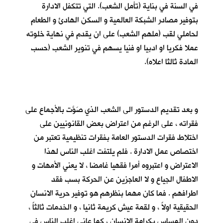
في السنة في بناية (تأمل الشعب). التي تتكفل الادارة
بتوفير مصادر الشبكة العالمية و السكن الهادئ و الطعام
لحاملي لقب (ملهم الشعب) على ان يقدم في نهاية خلوته
عملا فكريا او ادبيا او فنيا يسهم في تنوير الشعب (حسب
المادة ثالثا اعلاه).
و بعد تقديم الدستور الى الشعب الذي صَوَّت بالأجماع على
فقراته ، على الرغم من اعتراض بعض القانونيين على
اختلاط فقرات الدستور العامة بفقرات تنظيمية تعتبر من
اختصاص عمل الادارة . فلم يلتفت اغلب الناس لهذا
الاعتراض و اعتبروه أمرا فقهيا غامضا ، لا يعني الأمهات و
الاطفال الجياع و لا العاجزين عن الحركة بسب فقد
اطرافهم . فما كان مهما بنظرهم هو توفير حرية الانسان
الحقيقية اولاً ، و لقمة عيش كريمة ثانيا ، و الخدمات ثالثاً ،
دون المساس بكرامة الانسان ، كما عانى اغلب الناس في