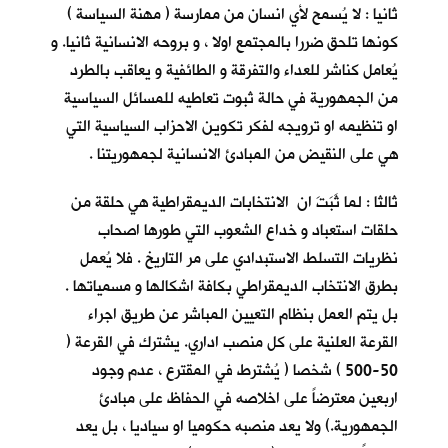
ثانيا : لا يُسمح لأي انسان من ممارسة ( مهنة السياسة )
كونها تلحق ضررا بالمجتمع اولا ، و بروحه الانسانية ثانيا. و
يُعامل كناشر للعداء والتفرقة و الطائفية و يعاقب بالطرد
من الجمهورية في حالة ثبوت تعاطيه للمسائل السياسية
او تنظيمه او ترويجه لفكر تكوين الاحزاب السياسية التي
هي على النقيض من المبادئ الانسانية لجمهوريتنا .
ثالثا : لما ثَبَتَ ان الانتخابات الديمقراطية هي حلقة من
حلقات استعباد و خداع الشعوب التي طورها اصحاب
نظريات التسلط الاستبدادي على مر التاريخ . فلا يُعمل
بطرق الانتخاب الديمقراطي بكافة اشكالها و مسمياتها .
بل يتم العمل بنظام التعيين المباشر عن طريق اجراء
القرعة العلنية على كل منصب اداري. يشترك في القرعة (
50-500 ) شخصا ( يُشترط في المقترع ، عدم وجود
اربعين معترضاً على اخلاصه في الحفاظ على مبادئ
الجمهورية.) ولا يعد منصبه حكوميا او سياديا ، بل يعد