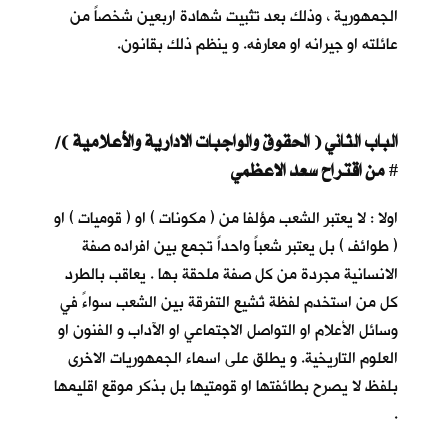
الجمهورية ، وذلك بعد تثبيت شهادة اربعين شخصاً من
عائلته او جيرانه او معارفه. و ينظم ذلك بقانون.
الباب الثاني ( الحقوق والواجبات الادارية والأعلامية )/
من اقتراح سعد الاعظمي
#
اولا : لا يعتبر الشعب مؤلفا من ( مكونات ) او ( قوميات ) او
( طوائف ) بل يعتبر شعباً واحداً تجمع بين افراده صفة
الانسانية مجردة من كل صفة ملحقة بها . يعاقب بالطرد
كل من استخدم لفظة تُشيع التفرقة بين الشعب سواءً في
وسائل الأعلام او التواصل الاجتماعي او الآداب و الفنون او
العلوم التاريخية. و يطلق على اسماء الجمهوريات الاخرى
بلفظ لا يصرح بطائفتها او قومتيها بل بذكر موقع اقليمها
.