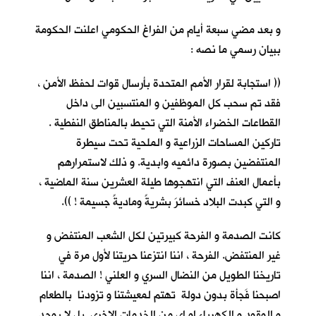
و بعد مضي سبعة أيام من الفراغ الحكومي اعلنت الحكومة
ببيان رسمي ما نصه :
(( استجابة لقرار الأمم المتحدة بأرسال قوات لحفظ الأمن ،
فقد تم سحب كل الموظفين و المنتسبين الى داخل
القطاعات الخضراء الأمنة التي تحيط بالمناطق النفطية .
تاركين المساحات الزراعية و الملحية تحت سيطرة
المنتفضين بصورة دائميه وابدية. و ذلك لاستمرارهم
بأعمال العنف التي انتهجوها طيلة العشرين سنة الماضية ،
و التي كبدت البلاد خسائرَ بشريةً وماديةً جسيمة ! )).
كانت الصدمة و الفرحة كبيرتين لكل الشعب المنتفض و
غير المنتفض. الفرحة ، اننا انتزعنا حريتنا لأول مرة في
تاريخنا الطويل من النضال السري و العلني ! الصدمة ، اننا
اصبحنا فَجأة بدون دولة تهتم لمعيشتنا و تزودنا بالطعام
و الوقود و الكهرباء او اي من الخدمات الاخرى. بل لا يوجد