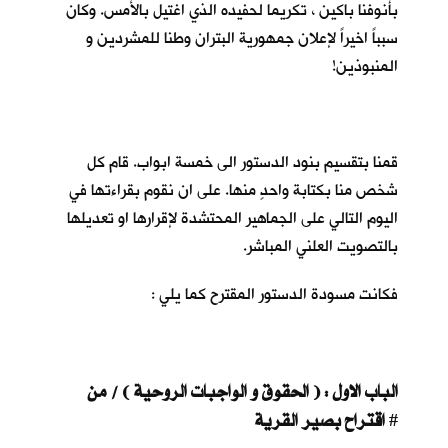
بأنوفنا باكين ، تكريما لحفيده الذي اغتيل بالأمس. وكان
سبباً اخيراً لإعلان جمهورية البتران وطنا للمشردين و
المنبوذين!
قمنا بتقسيم بنود الدستور الى خمسة ابواب. قام كل
شخص منا بكتابة واحدٍ منها. على ان نقوم بقراءتها في
اليوم التالي على الجماهير المحتشدة لإقرارها او تعديلها
بالتصويت العلني المباشر.
فكانت مسودة الدستور المقترح كما يلي :
الباب الاول : ( الحقوق و الواجبات الروحية ) / من
اقتراح بصير القرية
#