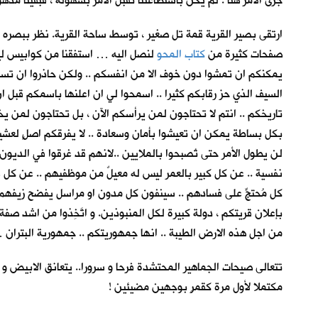
جرى الأمر هنا . لم يكن باستطاعتنا تقبل الأمر بسهولة ، فبقينا م
ارتقى بصير القرية قمة تل صغير ، توسط ساحة القرية. نظر ببصره الى ا
صفحات كثيرة من
كتاب المحو
لنصل اليه … استفقنا من كوابيس ليلي
يمكنكم ان تمشوا دون خوف الا من انفسكم .. ولكن حاذروا ان تسلط
السيف الذي حز رقابكم كثيرا .. اسمحوا لي ان اعلنها باسمكم قبل ا
تاريخكم .. انتم لا تحتاجون لمن يرأسكم الآن ، بل تحتاجون لمن يخد
بكل بساطة يمكن ان تعيشوا بأمان وسعادة .. لا يفرقكم اصلٍ لعشيرة 
لن يطول الأمر حتى تُصبحوا بالملايين ..لانهم قد غرقوا في الدي
نفسية .. عن كل كبير بالعمر ليس له معيلٌ من موظفيهم .. عن كل 
كل مُحتجٍّ على فسادهم .. سينفون كل مدون او مراسل يفضح زيفه
بإعلان قريتكم ، دولة كبيرة لكل المنبوذين. و اتَّخِذوا من اشد صفة
من اجل هذه الارض الطيبة .. انها جمهوريتكم .. جمهورية البتران …
تتعالى صيحات الجماهير المحتشدة فرحا و سرورا.. يتعانق الابيض و 
مكتملا لأول مرة كقمرٍ بوجهين مضيئين !