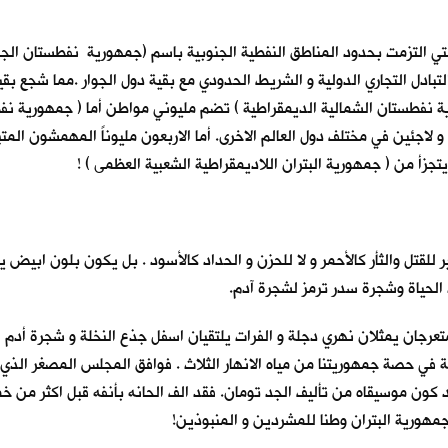
 ، التي التزمت بحدود المناطق النفطية الجنوبية باسم (جمهورية نفطستان ا
ق التبادل التجاري الدولية و الشريط الحدودي مع بقية دول الجوار .مما شجع 
ورية نفطستان الشمالية الديمقراطية ) تضم مليوني مواطن أما ( جمهورية ن
جئين في مختلف دول العالم الاخرى. أما الاربعون مليوناً المهمشون المت
يتجزأ من ( جمهورية البتران اللاديمقراطية الشعبية العظمى ) !
 للقتل والثأر كالأحمر و لا للحزن و الحداد كالأسود . بل يكون بلون ابيض
 الحياة وشجرة سدر ترمز لشجرة آدم.
تعرجان يمثلان نهري دجلة و الفرات يلتقيان اسفل جذع النخلة و شجرة أدم لي
في حصة جمهوريتنا من مياه الانهار الثلاث . فوافق المجلس المصغر الذي
 كون موسيقاه من تأليف الجد تومان. فقد الف الحانه بأنفه قبل اكثر من خمس
ن جمهورية البتران وطنا للمشردين و المنبوذين!