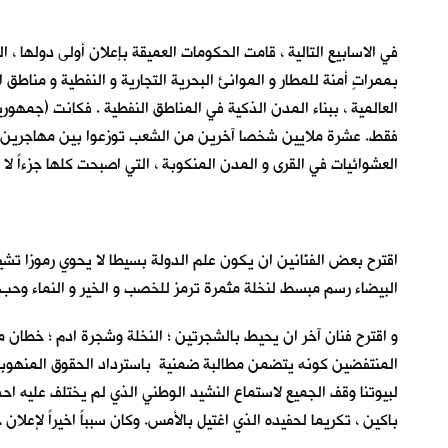
في الاسابيع التالية ، قامت الحكومات العميقة بإعلان أولى دولها
بممراتٍ أمنة للمطار و الموانئ البحرية التجارية و النفطية و مناط
العالمية ، ببناء المدن الذكية في المناطق النفطية . فكانت (جمه
فقط. عشرة ملايين شخصا آخرين من الشعب توزعوا بين مهاجرين و لا
العشوائيات في القرى و المدن المنكوبة ، التي اصبحت كلها جزءاً لا 
اقترح بعض الفنّانين ان يكون علم الدولة بسيطا لا يحوي رموزا تشير
البيضاء رسم مبسط لنخلة مثمرة ترمز للخصب و الخير و النماء وحب
و اقترح فنان آخر ان يحيط بالشجرتين ؛ النخلة وشجرة ادم ؛ خطان م
المنتفضين كونه يتضمن مطالبة ضمنية باسترداد الحقوق المنهوبة 
لبيوتنا وقف الجميع لاستماع النشيد الوطني الذي لم يختلف عليه احد
باكين ، تكريما لحفيده الذي اغتيل بالأمس. وكان سبباً اخيراً لإعلا