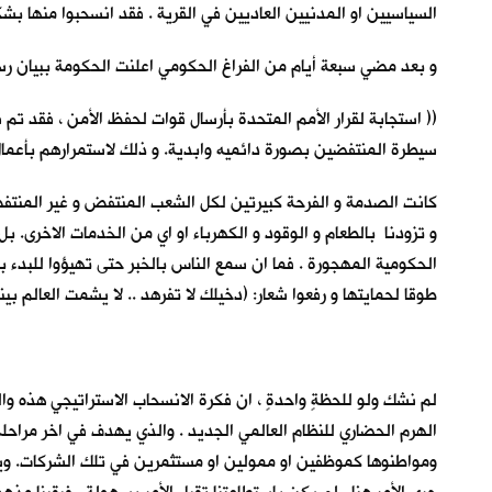
السياسيين او المدنيين العاديين في القرية . فقد انسحبوا منها بش
و بعد مضي سبعة أيام من الفراغ الحكومي اعلنت الحكومة ببيان ر
(( استجابة لقرار الأمم المتحدة بأرسال قوات لحفظ الأمن ، فقد تم
سيطرة المنتفضين بصورة دائميه وابدية. و ذلك لاستمرارهم بأعمال ال
كانت الصدمة و الفرحة كبيرتين لكل الشعب المنتفض و غير المنتفض. ا
و تزودنا بالطعام و الوقود و الكهرباء او اي من الخدمات الاخرى. بل 
الحكومية المهجورة . فما ان سمع الناس بالخبر حتى تهيؤوا للبدء بع
طوقا لحمايتها و رفعوا شعار: (دخيلك لا تفرهد .. لا يشمت العالم بينا 
لم نشك ولو للحظةٍ واحدةٍ ، ان فكرة الانسحاب الاستراتيجي هذه وال
الهرم الحضاري للنظام العالمي الجديد . والذي يهدف في اخر مراح
ومواطنوها كموظفين او ممولين او مستثمرين في تلك الشركات. ويتم