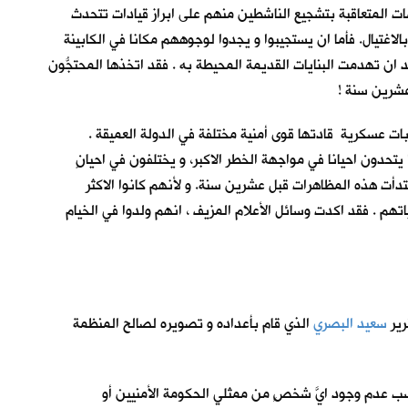
ت المتعاقبة بتشجيع الناشطين منهم على ابراز قيادات تتحدث
اغتيال. فأما ان يستجيبوا و يجدوا لوجوههم مكانا في الكابينة
د ان تهدمت البنايات القديمة المحيطة به . فقد اتخذها المحتجُّون
 عشرين سنة !
ت عسكرية قادتها قوى أمنية مختلفة في الدولة العميقة .
تحدون احيانا في مواجهة الخطر الاكبر، و يختلفون في احيانٍ
دأت هذه المظاهرات قبل عشرين سنة. و لأنهم كانوا الاكثر
ياتهم . فقد اكدت وسائل الأعلام المزيف ، انهم ولدوا في الخيام
رير
سعيد البصري
الذي قام بأعداده و تصويره لصالح المنظمة
بسب عدم وجود ايَّ شخصٍ من ممثلي الحكومة الأمنيين أو