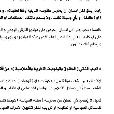
رابعا: يحق لكل انسان ان يمارس طقوسه الدينية وفقا لعقيدته . و لا 
) او ( طائفة ) و بأي وسيلة كانت . ولا يُسمح بانتقاد المعتقدات او ال
خامسا : يجب على كل انسان الحرص على مبادئ الترقي الروحي و الفكري 
على ارتكابه الفعلي او اللفظي لما يناقض هذه المبادئ ؛ و باي وسي
و ينظم ذلك بقانون.
الباب الثاني ( الحقوق والواجبات الادارية والأعلامية )/ من اقتراح سعد الاعظمي
#
اولا : لا يعتبر الشعب مؤلفا من ( مكونات ) او ( قوميات ) او ( طوا
الشعب سواءً في وسائل الأعلام او التواصل الاجتماعي او الآداب و ال
ثانيا : لا يُسمح لأي انسان من ممارسة ( مهنة السياسة ) كونها تلحق 
للمسائل السياسية او تنظيمه او ترويجه لفكر تكوين الاحزاب السياس