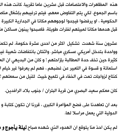
هذه المظاهرات والاعتصامات قبل عشرين عاما تقريبا. كانت هذه الح
باسم الجموع. لكي يتم التفاوض معهم. فيتم ترغيبهم بإشغال مناصب ح
الحكومية ، او يرفضوا فيجدوا لوجوههم مكانا في الجدارية الكبيرة ل
قبل هدمها مكانا لمبيتهم لفترات طويلة. فاصبحوا يبنون مساكنَ متحر
عشرون سنة شهدت تشكيل اكثر من احدى عشرة حكومة. لم تكمل أيّاً 
وواحدة بتدخل أمريكي عسكري مباشر. واثنتان بانتفاضات شعبية غير س
كثيرة حين تخف حدة المطالبة بإزاحتهم ! و كان من البديهي ان الم
استماتة و قسوة في التعبير عن غضبهم ، فهم لم يعرفوا غير خيام الاعت
كنتاج لزواجات تمت في الخفاء في تلميحٍ خبيث للنيل من سمعتهم ! 
كان معكم سعيد البصري من قرية البتران / جنوب بلاد الرافدين.
بعد ان تعاهدنا على فضح المؤامرة الكبرى ، قررنا ان تكون كتابة 
الدولية التي يعمل مراسلا لها.
ليلة يأجوج و 
لم يكن احدٌ منا يتوقع ان الهدوء الذي شهده صباح