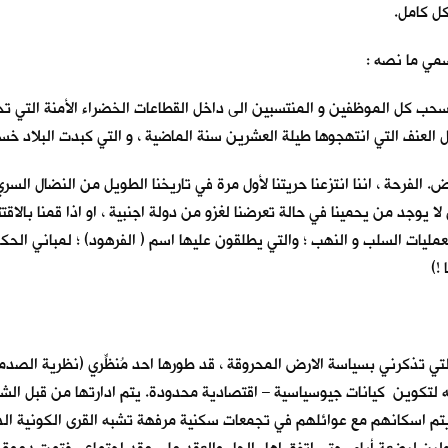
كل كامل.
سمي ما نصه :
 سحب كل الموظفين و المنتسبين الى داخل القطاعات الخضراء الأمنة التي تح
عنف التي انتهجوها طيلة العشرين سنة الماضية ، و التي كبدت البلاد خسائرَ
لفرحة ، اننا انتزعنا حريتنا لأول مرة في تاريخنا الطويل من النضال السري 
لا يوجد من يحمينا في حالة تعرضنا لغزو من دولة اجنبية ، او اذا قمنا بالاقت
مليات السلب و النهب ؛ والتي يطلقون عليها اسم ( الفرهود) ؛ لمباني الحكو
!)
تي تذكرني بسياسة الارض المحروقة ، قد طورها احد مُنظِّري (نظرية الصدمة و
له لتكوين كيانات جيوسياسية – اقتصادية محدودة. يتم ادارتها من قبل الش
 اسكانهم مع عوائلهم في تجمعات سكنية مرفهة تشبه القرى الكونية الذكية