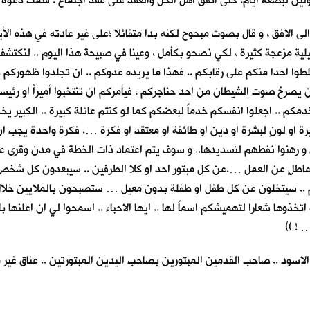
ذهولين لبضعة أيام. حتى اتفق اهل الحل والعقد على عقد اجتماع . فتمت دعوة
لافق ، و قال بصوت مبحوح لكنه بدا متفائلا ؛على غير عادته في هذه الأيام : 
ة مزعجة كثيرة ، لكي نصحو بكأمل ، وعينا في صبيحة هذا اليوم .. لنكتشف 
وا احدا منكم على رقابكم .. فهذا ما يريده عدوكم .. ان تجلدوا ظهوركم
ن يصرخ صوت الشيطان من احد حناجركم ، فيأمركم ان تنتخبوا أميراً او رئيس
مكم .. اجعلوا انفسكم خدماً لبعضكم كما لو كنتم عائلة كبيرة .. الكبير يخ
او لونٍ لبشرة او دين او طائفة او معتقد او فكرة …. فكرة واحدة يجب ان ت
ون و رهنوا نفطهم لتسديدها.. و سوف يتم اعتماد ذات الخطة في مدن وقرى
عاطلٍ عن العمل ….عن كل مبتور احد او كلا الطرفين .. سيبعدون كل شخص ل
م .. سيتخلون عن كل طفل او طفلة بدون معيل … ستصبحون بالملايين خلال
 اتخذوها شعارا لتهميشكم اسماً لها .. ايها الاحباء .. اسمحوا لي ان اعلنه
 ! ))
الاسود .. صاحب القدمين المبتورين بصاحب اليدين المبتورتين .. عناق غير 