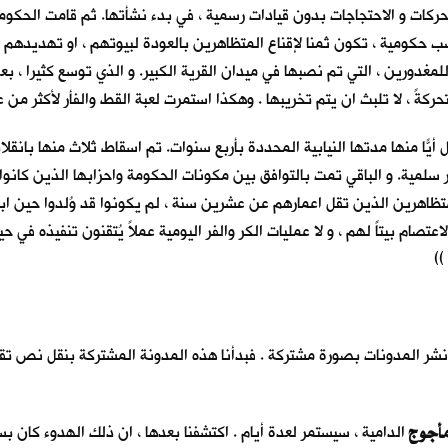
ركات و الاحتجاجات بدون قيادات رسمية ، في بدء نشأتها. ثم قامت الحكوما
كومية ، تكون ثمنا لإقناع المتظاهرين بالعودة لبيوتهم ، او تهديدهم بال
لمغدورين ، التي تم نصبها في ميدان القرية الكبير. و الذي توسع كثيرا ، بع
كةً ، لا تلبث ان يتم تخريبها . وهكذا استمرت لعبة القط والفأر لأكثر من
منها مدتها النيابية المحددة بأربع سنوات. تم اسقاط ثلاث منها بانقلابا
لمية. و الباقي تمت بالتوافق بين مكونات الحكومة واحزابها الذين كانوا ي
تظاهرين الذين تقل اعمارهم عن عشرين سنة ، لم يكونوا قد وُلدوا حين ابت
صام بيتاً لهم ، و لا عمليات الكر والفر اليومية عملاً يُتقنون تنفيذه في ح
))
و نشر المدونات بصورة مشتركة . فبدأنا هذه المدونة المشتركة بنقل نص تق
مأجوج
الدامية ، سيستمر لعدة أيام . اكتشفنا بعدها ، ان ذلك الهدوء كان 