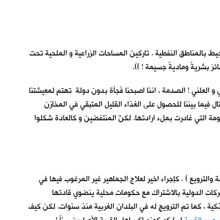
يط بالمناطق النفطية . تاركين المساحات الزراعية و الملحية تحت
 بشريةً وماديةً جسيمة ! )).
و العلني ! الصدمة ، اننا اصبحنا فَجأة بدون دولة تهتم لمعيشتنا
تال فيما بيننا للحصول على الغذاء القليل المتبقي في المخازن
مة التي غادرت بمِلء ارادتها. لكنّ المنتفضين و كالعادة شكلوا
الترويع ) . كإجراء اخير لعلاج الجماهير غير المرغوب فيها في
ركات الدولية بالاشتراك مع حكومات محلية ينضوي قادتها
 ، كما تم الترويج له في البلدان الغربية منذ سنوات. لكن كيف