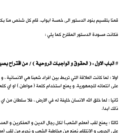
قمنا بتقسيم بنود الدستور الى خمسة ابواب. قام كل شخص منا بكتابة 
فكانت مسودة الدستور المقترح كما يلي :
الباب الاول : ( الحقوق و الواجبات الروحية ) / من اقتراح بصير القرية
#
اولا : لما كانت العلاقة التي تربط بين افراد شعبنا هي الانسانية 
على انتمائه للجمهورية. و يمنع استخدام كلمة ( مواطن ) او اي كلمة
ثانيا : لما خلق الله الانسان خليفة له في الارض ، فلا سلطان من اي 
ذلك ابدا.
ثالثا : يمنح لقب (معلم الشعب) لكل رجال الدين و المفكرين و الم
على الحروب و الانتقام يُمنع من مخاطبة الشعب و يُحرم من لقب (مع