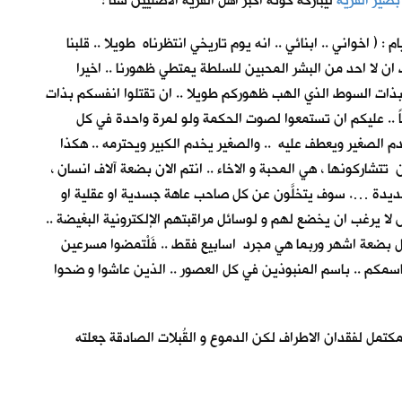
بصير القرية
ليباركه كونه اكبر اهل القرية الأصليين سناً !
( اخواني .. ابنائي .. انه يوم تاريخي انتظرناه طويلا .. قلبنا
ان لا احد من البشر المحبين للسلطة يمتطي ظهورنا .. اخيرا
 بذات السوط الذي الهب ظهوركم طويلا .. ان تقتلوا انفسكم بذات
اً .. عليكم ان تستمعوا لصوت الحكمة ولو لمرة واحدة في كل
دم الصغير ويعطف عليه .. والصغير يخدم الكبير ويحترمه .. هكذا
تشاركونها ، هي المحبة و الاخاء .. انتم الان بضعة آلاف انسان ،
 عديدة …. سوف يتخلَّون عن كل صاحب عاهة جسدية او عقلية او
ا يرغب ان يخضع لهم و لوسائل مراقبتهم الإلكترونية البغيضة ..
 بضعة اشهر وربما هي مجرد اسابيع فقط .. فَلْتمضوا مسرعين
ا باسمكم .. باسم المنبوذين في كل العصور .. الذين عاشوا و ضحوا
مكتمل لفقدان الاطراف لكن الدموع و القُبلات الصادقة جعلته