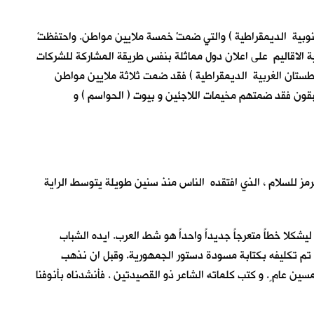
لجنوبية الديمقراطية ) والتي ضمتْ خمسة ملايين مواطن. واحتفظتْ
بقية الاقاليم على اعلان دول مماثلة بنفس طريقة المشاركة للشركات
فطستان الغربية الديمقراطية ) فقد ضمت ثلاثة ملايين مواطن
بقون فقد ضمتهم مخيمات اللاجئين و بيوت ( الحواسم ) و
 يرمز للسلام ، الذي افتقده الناس منذ سنين طويلة يتوسط الراية
شكلا خطاً متعرجاً جديداً واحداً هو شط العرب. ايده الشباب
 تم تكليفه بكتابة مسودة دستور الجمهورية. وقبل ان نذهب
ين عام ٍ. و كتب كلماته الشاعر ذو القصيدتين . فأنشدناه بأنوفنا