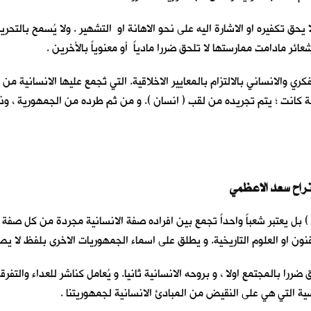
يحق تكفيره او الاشارة اليه على نحو الاهانة او التشهير . ولا يُسمح بالتح
شعائر مادامت ممارستها لا تلحق ضررا مادياً أو معنوياً بالأخرين .
والانساني بالالتزام بالمعايير الاخلاقية. التي تُجمع عليها الانسانية من ا
لة كانت ؛ يتم تجريده من لقب ( انسان ). و من ثم طرده من الجمهورية ، وذل
ئف ) بل يعتبر شعباً واحداً تجمع بين افراده صفة الانسانية مجردة من كل صف
فنون او العلوم التاريخية. و يطلق على اسماء الجمهوريات الاخرى بلفظ لا يص
ضررا بالمجتمع اولا ، و بروحه الانسانية ثانيا. و يُعامل كناشر للعداء والت
ية التي هي على النقيض من المبادئ الانسانية لجمهوريتنا .