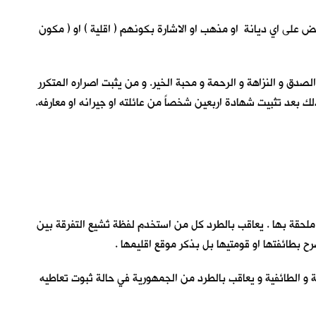
ريض على اي ديانة او مذهب او الاشارة بكونهم ( اقلية ) او ( مكون
لصدق و النزاهة و الرحمة و محبة الخير. و من يثبت اصراره المتكرر
ك بعد تثبيت شهادة اربعين شخصاً من عائلته او جيرانه او معارفه.
ة ملحقة بها . يعاقب بالطرد كل من استخدم لفظة تُشيع التفرقة بين
رح بطائفتها او قومتيها بل بذكر موقع اقليمها .
فرقة و الطائفية و يعاقب بالطرد من الجمهورية في حالة ثبوت تعاطيه