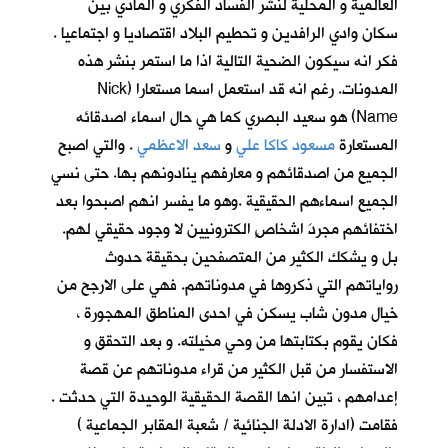
العالمية و المحلية لنشر الفساد الفكري و المادي بين
سكان وادي الرافدين و تحطيم البلاد اقتصاديا و اجتماعيا .
فكر انه سيكون الضحية التالية اذا ما استمر بنشر هذه
المدونات. رغم انه قد استعمل اسما مستعارا (Nick
Name) هو سعيد البصري
كما هي حال اسماء اصدقائه
المستعارة
مسعود كاكا علي
و
سعد الاعظمي
. والتي اصبح
الجميع من اصدقائهم و معارفهم ينادونهم بها. حتى نسي
الجميع اسماءهم الحقيقية .وهو ما يفسر انهم اصبحوا بعد
اختفائهم مجردَ اشخاصٍ الكترونيين لا وجود حقيقي لهم.
بل و يشكك الكثير من المتصفحين بحقيقة حدوث
رواياتهم التي ذكروها في مدوناتهم. فهي على الارجح من
خيال مدون شاب يسكن في احدى المناطق المهجورة ،
فكان يقوم بكتابتها من وحي مخيلته. و بعد التحقق و
الاستفسار من قبل الكثير من قراء مدوناتهم عن قصة
إعدامهم ، تبين انها القصة الحقيقية الوحيدة التي حدثت .
فقامت (ادارة الادلة الجنائية / شعبة المقابر الجماعية )