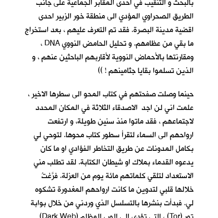
بالبحث و التنقيب في احدى المقابر الجماعية على جانب
الطريق الصحراوي المؤدي الى منطقة خور الزبير احدى
اقضية مدينة البصرة. فقد تم التعرف عليهم ، بعد استخراج
ما بقي من عظامهم. و تحليل الحامض النووي DNA ،
ومقارنتها بالأحماض النووية لأقاربهم الباحثين عنهم ، و
الذين تسلموا بقايا جثامينهم ! ))
حينما وصلت صفحتهم في كتاب المحو الى سطرها الاخير ،
علمت اني لن اجد الاصدقاء الثلاثة في المكان المحدد
لاجتماعهم ، فقد ماتوا منذ سنين طويلة، و ارتفعت
ارواحهم الى السماء لتقرأ سطور كتاب محوها. لتوحي لي
بكامل المدونات عن طريق التخاطر الفؤادي او ما كان
يدعوه القدماء بملاك او شيطان الكتابة. لقد تطلب مني
الاستعداد لتلقي كلماتهم مائة يوم من العزلة. فرَّغتُ
خلالها قلبي لتدوين ما كانت ارواحهم المغدورة تشكوه
لي. فبدأت بنشرها بالتسلسل الذي وردني من خلال بوابة
تور (Tor) ، التي تؤدي الى الوب المظلم (Dark Web)