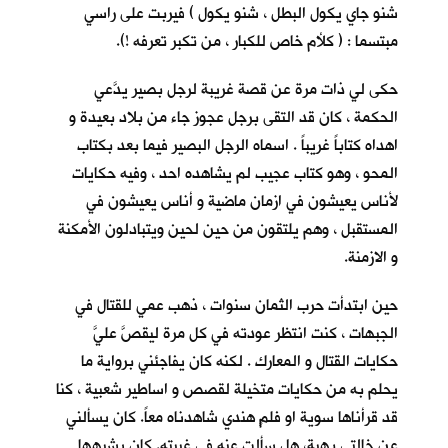
شنو جاي يكول البطل ، شنو يكول ) فيربت على راسي
مبتسما : ( كلأم خاص للكبار ، من تكبر تعرفه !).
حكى لي ذات مرة عن قصة غريبة لرجل بصير يدَّعي
الحكمة ، كان قد التقى برجل عجوز جاء من بلاد بعيدة و
اهداه كتاباً غريباً . اسماه الرجل البصير فيما بعد بكتاب
المحو ، وهو كتاب عجيب لم يشاهده احد ، وفيه حكايات
لأناس يعيشون في ازمان ماضية و أناس يعيشون في
المستقبل ، وهم يلتقون من حين لحين ويتبادلون الأمكنة
و الازمنة.
حين ابتدأت حرب الثمان سنوات ، ذهب عمي للقتال في
الجبهات ، كنت انتظر عودته في كل مرة ليقصَّ عليَّ
حكايات القتال و المعارك . لكنه كان يفاجئني برواية ما
يحلم به من حكايات متخيلة لقصص و اساطير شعبية ، كنا
قد قرأناها سوية او فلمٍ هندي شاهدناه معاً. كان يسألني
عن خالتي بهية، هل سألت عنه في غيبته. كان يشبهها