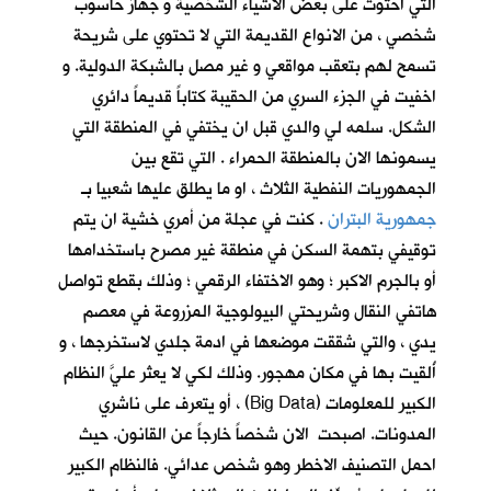
التي احتوت على بعض الاشياء الشخصية و جهاز حاسوب
شخصي ، من الانواع القديمة التي لا تحتوي على شريحة
تسمح لهم بتعقب مواقعي و غير مصل بالشبكة الدولية. و
اخفيت في الجزء السري من الحقيبة كتاباً قديماً دائري
الشكل. سلمه لي والدي قبل ان يختفي في المنطقة التي
يسمونها الان بالمنطقة الحمراء . التي تقع بين
الجمهوريات النفطية الثلاث ، او ما يطلق عليها شعبيا
بـ
جمهورية البتران
. كنت في عجلة من أمري خشية ان يتم
توقيفي بتهمة السكن في منطقة غير مصرح باستخدامها
أو بالجرم الاكبر ؛ وهو الاختفاء الرقمي ؛ وذلك بقطع تواصل
هاتفي النقال وشريحتي البيولوجية المزروعة في معصم
يدي ، والتي شققت موضعها في ادمة جلدي لاستخرجها ، و
أُلقيت بها في مكان مهجور. وذلك لكي لا يعثر عليَّ النظام
الكبير للمعلومات (Big Data) ، أو يتعرف على ناشري
المدونات. اصبحت الان شخصاً خارجاً عن القانون. حيث
احمل التصنيف الاخطر وهو شخص عدائي. فالنظام الكبير