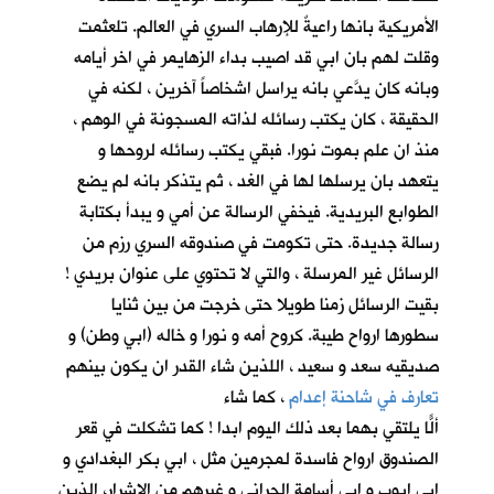
الأمريكية بانها راعيةٌ للإرهاب السري في العالم. تلعثمت
وقلت لهم بان ابي قد اصيب بداء الزهايمر في اخر أيامه
وبانه كان يدَّعي بانه يراسل اشخاصاً آخرين ، لكنه في
الحقيقة ، كان يكتب رسائله لذاته المسجونة في الوهم ،
منذ ان علم بموت نورا. فبقي يكتب رسائله لروحها و
يتعهد بان يرسلها لها في الغد ، ثم يتذكر بانه لم يضع
الطوابع البريدية. فيخفي الرسالة عن أمي و يبدأ بكتابة
رسالة جديدة. حتى تكومت في صندوقه السري رزم من
الرسائل غير المرسلة ، والتي لا تحتوي على عنوان بريدي !
بقيت الرسائل زمنا طويلا حتى خرجت من بين ثنايا
سطورها ارواح طيبة. كروح أمه و نورا و خاله (ابي وطن) و
صديقيه سعد و سعيد ، اللذين شاء القدر ان يكون بينهم
تعارف في شاحنة إعدام
، كما شاء
ألّا يلتقي بهما بعد ذلك اليوم ابداً ! كما تشكلت في قعر
الصندوق ارواح فاسدة لمجرمين مثل ، ابي بكر البغدادي و
ابي ايوب و ابي أسامة الحراني و غيرهم من الاشرار، الذين