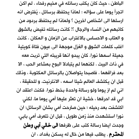
الباطن ، حيث كان يكتب رسائله في مخيم رفحاء . لم اكن
اتجرأ يوما على سؤاله : لماذا يحتفظ برسائل ، يُفترض انه
ارسلها الى اشخاص اخرين ؟ ولماذا لم يحتفظ بردود من
كاتبهم من النساء والرجال ؟! كانت رسائله تفيض بالشوق
و العتاب و الاحساس بالاغتراب عن الزمان و المكان . كانت
اغلب كلمات الشوق و الغزل موجهة الى عيون فتاة كويتية
جميلة اسمها نورا. كان يبدو انها قريبته التي تربت معه
في ذات البيت . لكنهما لم يتبادلا البوح بمشاعر الحب ، الا
بعد فراقهما . فاصبحا يتواصلان بالرسائل المكتوبة ، وذلك
قبل ان يكتشف العالم شيئا اسمه ، الانترنيت. و للحقيقة ،
اني لم ارَ يوما ولو رسالة واحدة بخط نورا. فكنت اعتقد ان
ابي قد احرقها ، خشية ان تعثر عليها أمي يوما ما. لكني
اكتشفت بعد رحيله ؛ حين صارحت أمي بشان الرسائل؛ ان
نورا استشهدت منذ زمنٍ طويل ، قبل ان تتعرف أمي بابي.
الى خالي أبي وطن
وجدت ايضا رسالة كتب على ظرفها
المحترم
, يطلب فيها من خالٍ له يسكن بغداد ، ان