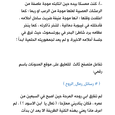
..). كنت ممسكا بيده حين انتابته موجة عاصفة من
الرعشات العصبية لعلها موجة من الرعب او ربما ؛ كما
اعتقدت وقتها ؛ انها موجة عنيفة ضربت ساحل أحلامه .
فأدخلته في غيبوبة دماغية ، لتنخر ذاكرته ، كما ينخر
عظامه برد شاطئ البحر في بورتسموث، حيث غرق في
جلسة أحلامه الاخيرة. و لم يعد لجمهوريته الحلمية ابداً !
تفاعل متصفح ثالث للتعليق على موقع المدونات باسمٍ
رقمي:
( # رسائل_رمال_الروح )
لم تفارق ابي روحه المرحة حين اصبح في السبعين من
عمره ، فكان يناديني ممازحا : ( تعال يا ابن الاسود ؟ ) . لم
اعرف ماذا يعني بهذه الكنية الظريفة الا بعد ان بدأت