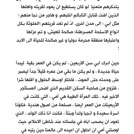
يتذكرهم متمنيا لو كان يستطيع ان يعود لقريته واهلها
الذين افنت قنابل النّابالم اغلبهم. و هاجر من نجا منهم ؛
مثل ابي ؛ الى مدن اخرى. اذ لم تعد قريتهم ؛الملوثة بكل
انواع الاسلحة المسرطنة؛ صالحة للعيش. و تم عزلها
واعتبارها منطقة محرمة دوليا و غير صالحة للحياة الى الابد
!
حين ادرك ابي سن الاربعين ، لم يكن في العمر بقية ليبدأ
حياة جديدة ، و لم يكن ما بقي من عمره قليلاً جداً ليصبر
على وحدته حتى الموت . فاختار اوسط الحلول و اقلها شرا
، فتزوج من صاحبة السكن القديم الذي اضحى المستأجر
الاخير فيه . تلك المرأة الطيبة هي أمي ، التي كانت في
الأربعينات من العمر ايضا ، مسلمة من اصول هندية .فكوَّنا
اسرة سعيدة و انجبا ولداً وبنتاً ، فكنت انا ذلك الولد ، الذي
تعود ان يصحب اباه في جلساته عند شاطئ الاحلام
. حيث
اوصتني أمي ان احاول ان اعيده الى عالمنا حين يتيه في