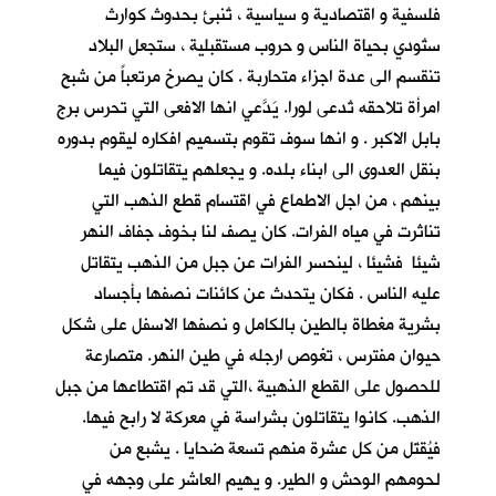
فلسفية و اقتصادية و سياسية ، تُنبئ بحدوث كوارث
ستُودي بحياة الناس و حروب مستقبلية ، ستجعل البلاد
تنقسم الى عدة اجزاء متحاربة . كان يصرخ مرتعباً من شبح
امرأة تلاحقه تُدعى لورا. يَدَّعي انها الافعى التي تحرس برج
بابل الاكبر . و انها سوف تقوم بتسميم افكاره ليقوم بدوره
بنقل العدوى الى ابناء بلده. و يجعلهم يتقاتلون فيما
بينهم ، من اجل الاطماع في اقتسام قطع الذهب التي
تناثرت في مياه الفرات. كان يصف لنا بخوف جفاف النهر
شيئا فشيئا ، لينحسر الفرات عن جبل من الذهب يتقاتل
عليه الناس . فكان يتحدث عن كائنات نصفها بأجساد
بشرية مغطاة بالطين بالكامل و نصفها الاسفل على شكل
حيوان مفترس ، تغوص ارجله في طين النهر. متصارعة
للحصول على القطع الذهبية ،التي قد تم اقتطاعها من جبل
الذهب. كانوا يتقاتلون بشراسة في معركة لا رابح فيها.
فيُقتَل من كل عشرة منهم تسعة ضحايا . يشبع من
لحومهم الوحش و الطير. و يهيم العاشر على وجهه في