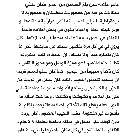
عالم أحلامه حين بلغ السبعين من العمر. فكان يهذي
بحكايات خرافية عن جمهوريات نفطستان و جمهورية لا
ديمقراطية للبتران. احسب انه ادَّعى مراراً بانه حاكمها او
وزيرٌ للبيئة فيها او احياناً يكون في بعض أحلامه قاطعاً
للتذاكر في احدى سينماتها ، او منظفاً في احد ازقتها . كان
يروي لي في كل مرة تفاصيل تختلف عن سابقتها. لكن ما
كان يتذكره جيداً و لا ينساه ، ان اصدقاءه كانوا يعتبرونه
قطبَ اجتماعاتهم. فهو همزةُ الوصلِ وهو محورُ النقاشِ ،
كان ذكياً و محبوباً من الجميع . كما كان يحلو لمعلم قريته
ان يسميه تلميذي النجيب . لكنه كان يدخل في نوبات من
الحزن و الكآبة حين يستمع لأصوات مشوشة وغامضة تأتي
على كل أحلامه و تشوشها و تشتتها . ولما كنت اسأله ما
الذي يجعله يقطع تلك الأحلام الصافية فلا يعود يتكلم الا
بأصوات غير مفهومة تشبه النحيب المكتوم . كان يردد
دون توقف حتى يدخل في سكته دماغية مفاجئة :(الالغام ..
الالغام .. انها تتفجر في كل مكان ..احذرها يا بني.. الالغام