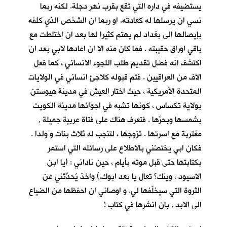
يستضيفه في داره التي تقع بقرب نهر دجلة. لكنه ربما
نسي ان يرسلها له كعادته. او ربما ان الشخص الذي كلفه
بإيصالها الى بغداد لم يهتم كثيرا لها بعد ان اختلطت مع
باقي اوراق حقيبته . فما كان منه الا ان اعادها لابي بعد ان
اكتشف انه فضل تقديم طلب اللجوء الانساني ، كما فعل
الاف من العراقيين . فتم قبوله كلاجئٍ انساني في الولايات
المتحدة الأمريكية ، حيث اختار العيش في مدينة هيوستن
بولاية تكساس ، كونها تشبه في اجوائها مدينة الكويت
بشمسها وبحرِّها . فتعرف هناك على فتاة عربية جميلة ,
مغتربة مع اسرتها . تزوجها ، لتنجب له ثلاث بنات و ولدا .
فكان ابي يختصّني بالاطلاع على رسائله التي استمر
بكتابتها حتى قبل موته بأيام ، حين ناداني : (يا ابن
الاسيود ، وينك؟ تعال يا بعد ابوك.) واخذ يُحدِّثني عن
الثروة التي سيخلّفها لي. و اوصاني ان احفظها من الضياع
الى الابد ، بان انشرها في كتاب !