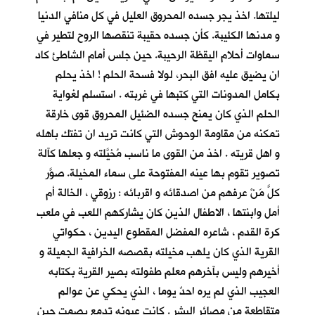
ليلتها. اخذ يجر جسده المحروق العليل في كل منافي الدنيا
و مدنها الكئيبة. كأن جسده حقيبة تنقصها الروح لتطير في
سماوات أحلام اليقظة الرحيبة. حين جلس أمام الشاطئ كاد
ان يضيق عليه افق البحر، لولا فسحة الحلم ! اخذ يحلم
بكامل المدونات التي كتبها في غربته . استسلم لغواية
الحلم الذي كان يمنح جسده الضئيل المحروق قوى خارقة
تمكنه من مقاومة الوحوش التي كانت تريد ان تفتك باهله
و اهل قريته . اخذ من القوى ما ناسب مُخيَّلته و جعلها كآلة
تصوير تقوم بها عينه المفتوحة على سماء المخيلة. صوَّر
كلَّ مَنْ عرفهم من اصدقائه و اقربائه : رزوقي ، الخالة أم
أمل وابنتها ، الاطفال الذين كان يشاركهم اللعب في ملعب
كرة القدم ، شاعره المفضل المقطوع اليدين ، حكواتي
القرية الذي كان يلهب مخيلته بقصصه الخرافية الجميلة و
أخيرهم وليس بآخرهم معلم طفولته بصير القرية بكتابه
العجيب الذي لم يره احدٌ يوما ، الذي يحكي عن عوالم
متقاطعة من مصائر البشر . كانت عيونه تدمع بصمت حين