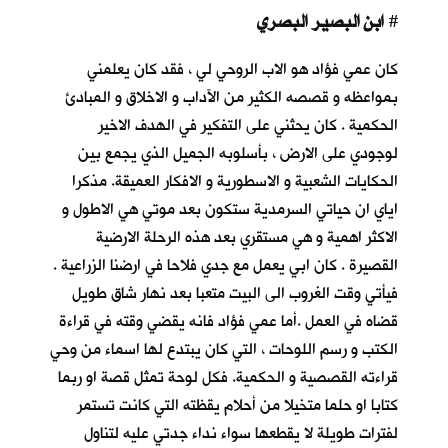
ابن البصير البصري
#
كان عمي فؤاد هو الاب الروحي لي ، فقد كان يعلمني
بمواعظه و قصصه الكثير من الآداب و الاخلاق و المبادئ
الحكمية . كان يحثني على التفكير في الهدف الاخير
لوجودي على الارض ، بأسلوبه الجميل الذي يجمع بين
الحكايات الشعبية و الاسطورية و الافكار العميقة. مذكرا
اياي ان حياتي السرمدية ستكون بعد موتي هي الاطول و
الاكثر اهمية و هي مستقري بعد هذه الرحلة الارضية
القصيرة . كان ابي يعمل مع جدي فلاحا في ارضنا الزراعية .
فيأتي وقت الغروب الى البيت متعبا بعد نهار شاق طويل
قضاه في العمل .أما عمي فؤاد فانه يقضي وقته في قراءة
الكتب و رسم اللوحات ، التي كان يبتدع لها اسماء من وحي
قراءته القصصية و الحكمية. فكل لوحة تمثل قصة او ربما
كتابا او حلما متخيلا من أحلام يقظته التي كانت تستمر
لفترات طويلة لا يقطعها سواء نداء جدتي عليه لتناول