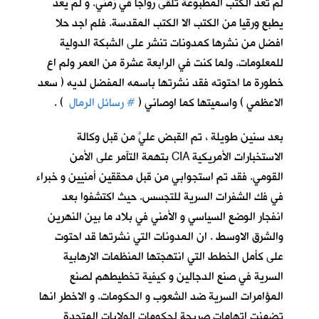
لم تعد الكتب المطبوعة تلقى رواجا في زمني. و لم يعد
يطبع ورقيا من الكتب الا الكتب المقدسة. فلم اجد حلا
افضل من نشرها كمدونات تنشر على الشبكة الدولية
للمعلومات. ولما كنت في الرابعة عشرة من العمر ولم اعِ
خطورة ما احتوته فقد نشرتها باسمه المفضل لديه ( سعد
الاعظمي
) واسميتها كما اوصاني (
#
رسائل الرمال
) .
بعد سنين طويلة ، تم القبض عليَّ من قبل وكالة
الاستخبارات الأمريكية CIA بتهمة التآمر على الأمن
القومي. فقد تم استجوابي من قبل محققين أمنيين و خبراء
في فك الشفرات السرية للتجسس. حيث اكتشفوا بعد
انفجار الوضع السياسي و الأمني في بلاد ما بين النهرين
والشرق الاوسط . ان المدونات التي نشرتها قد احتوت
على كأمل الخطط التي انتهجتها المنظمات الارهابية
السرية في صنع الدجالين و كيفية تخطيطهم لصنع
المؤامرات السرية ضد الشعوب و الحكومات. و الاخطر انها
تضمنت اتهامات صريحة لحكومات الولايات المتحدة