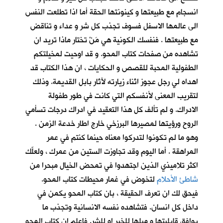
انسجام مع طبيعتها و كينونتها الحقة أما اذا تطلعت النفس
الى عالمها الاسفل فسوف تجذب كل شر و عداء و تناقض
مع طبيعتها . فنفسك الكونية هي مَنْ تختار ماذا تريد ان
تشاهده من صفحات كتاب المحو. و قد اوحيت لمخيلتكم
الطفولية المحبة للقصص و الحكايات ، ان هذا الكتاب قد
اهداه لي رجل عجوز اثناء زيارته لآثار بابل القديمة. وذلك
لتقريب المعنى لأنفسكم التي كانت في طور طفولة
الادراك. و لم تألف كل هذا التعقيد في ادراك درجات تسأمي
الروح ورؤيتها لمصيرها البرزخي خارج اطار خدعة الزمن .
وهو ما لم تكونوا لتدركوا معناه حينما كنتم في عمر
المراهقة . أما اليوم وقد تجاوزت الستين من عمرك ، ولعلّك
اكثر تلاميذي الذين اجتهدوا في تمحض الخيال مبحرا من
شاطئ الأحلام
لتخوض في غمار محيطات كتاب المحو.
فيحق لك ان تعرف الحقيقة ، بان كتاب المحو يكمن في
داخل كل انسان. فتشاهده نفسه الانسانية وتجذب ما
يوافق قابليتها و ميلها للخير او للشر. فاعلم ان كتاب المحو