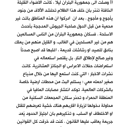
(( وصلت الى جمهورية البتران ليلا ، كانت الاضواء القليلة
الخافتة تنذر بان خلف هذا الظلام تحتشد الآلاف من جنود
يأجوج و مأجوج . بعد ان ادركوا ان هذه المناطق باتت غير
محمية من قبل الدول صاحبة الجيوش المدججة بأحدث
الاسلحة . فسكان جمهورية البتران من الناس المسالمين
هم من غير المسلحين في الغالب. و القليل منهم من يملك
بنادق للصيد او رشاشات قديمة ، اغلبها قد اصبح صدئاً
وغير صالح لإطلاق النار. بل يقتصر استعماله في
استعراضات حفلات الاعراس او الجنائز العشائرية. كانت
نشرات الاخبار ؛ التي كنت استمع اليها من خلال مذياع
صغير احمله معي ؛ يستلم البث من محطات ارضية خاصة
بالشركات العالمية. توكد انتشار عصابات المافيا في
المنطقة الحمراء و تحذر سكان المجمعات السكنية من
محاولة دخولها لزيارة اقاربهم هناك خشية تعرضهم للقتل
او الاختطاف او السلب. و تذكيرهم بان اجتياز الحدود يُعد
جريمة يعاقب عليها القانون . كنت قد خرقت كل القوانين