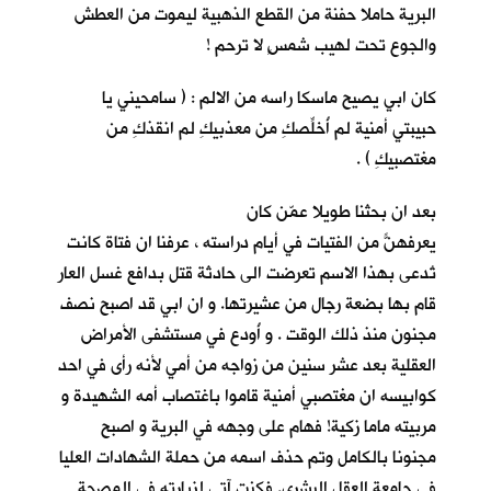
البرية حاملا حفنة من القطع الذهبية ليموت من العطش
والجوع تحت لهيب شمسٍ لا ترحم !
كان ابي يصيح ماسكا راسه من الالم : ( سامحيني يا
حبيبتي أمنية لم أُخلِّصكِ من معذبيكِ لم انقذكِ من
مغتصبيكِ ) .
بعد ان بحثنا طويلا عمّن كان
يعرفهنّ من الفتيات في أيام دراسته ، عرفنا ان فتاةً كانت
تُدعى بهذا الاسم تعرضت الى حادثة قتل بدافع غسل العار
قام بها بضعة رجال من عشيرتها. و ان ابي قد اصبح نصف
مجنون منذ ذلك الوقت . و أُودع في مستشفى الأمراض
العقلية بعد عشر سنين من زواجه من أمي لأنه رأى في احد
كوابيسه ان مغتصبي أمنية قاموا باغتصاب أمه الشهيدة و
مربيته ماما زكية! فهام على وجهه في البرية و اصبح
مجنونا بالكامل وتم حذف اسمه من حملة الشهادات العليا
في جامعة العقل البشري. فكنت آتي لزيارته في المصحة