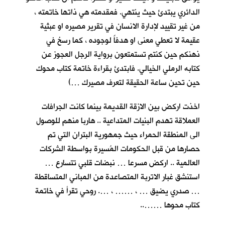
الدائري يبتدئ حيث ينتهي. فمقدمته هي ذاتها خاتمته ،
من غير تقييد لإدارة الانسان في تقرير مصيره او عبثية
عقيمة لا تعطي معنى او هدفاً لوجوده ، كما رسخ في
ذهنكم حين كنتم تستمتعون برواية الرجل العجوز عن
كتابه الرملي الخيالي. فابتدئ بقراءة خاتمة كتاب محوك
حين تحين ساعة الحقيقة لتعرف مصيرك …)
اخذت اركض بين الازقة القديمة بينما كانت الجرافات
العملاقة تهدم البنيات المتداعية .. هاربا منهم للوصول
الى المنطقة الحمراء حيث جمهورية البتران
التي تم
حصارها من قبل الحكومات المُسيرة بواسطة الشركات
العالمية .. اركض مسرعا … نبضات قلبي تتسارع …
استنشق غبار الاتربة المتصاعدة من المباني المتساقطة
… صدري يضيق … ، …… ، …. روحي تقرأ في خاتمة
كتاب محوها ……..