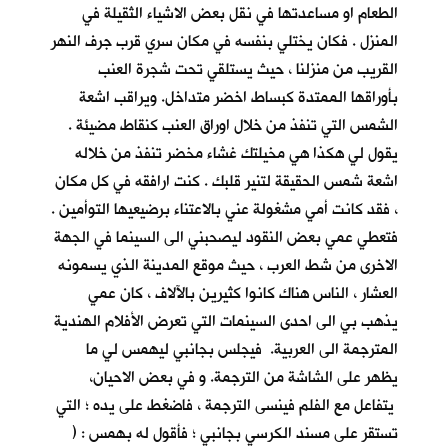
الطعام او مساعدتها في نقل بعض الاشياء الثقيلة في
المنزل . فكان يختلي بنفسه في مكان سري قرب جرف النهر
القريب من منزلنا ، حيث يستلقي تحت شجرة العنب
بأوراقها الممتدة كبساط اخضر متداخل. ويراقب اشعة
الشمس التي تنفذ من خلال اوراق العنب كنقاط مضيئة .
يقول لي هكذا هي مخيلتك غشاء مخضر تنفذ من خلاله
اشعة شمس الحقيقة لتنير قلبك . كنت ارافقه في كل مكان
، فقد كانت أمي مشغولة عني بالاعتناء برضيعيها التوأمين .
فتعطي عمي بعض النقود ليصحبني الى السينما في الجهة
الاخرى من شط العرب ، حيث موقع المدينة الذي يسمونه
العشار ، الناس هناك كانوا كثيرين بالآلاف ، كان عمي
يذهب بي الى احدى السينمات التي تعرض الأفلام الهندية
المترجمة الى العربية. فيجلس بجانبي ليهمس لي ما
يظهر على الشاشة من الترجمة. و في بعض الاحيان،
يتفاعل مع الفلم فينسى الترجمة ، فاضغط على يده ؛ التي
تستقر على مسند الكرسي بجانبي ؛ فأقول له بهمس : (