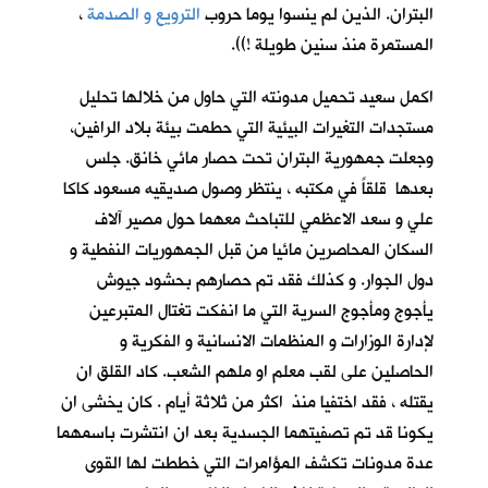
البتران. الذين لم ينسوا يوما حروب
الترويع و الصدمة
،
المستمرة منذ سنين طويلة !)).
اكمل سعيد تحميل مدونته التي حاول من خلالها تحليل
مستجدات التغيرات البيئية التي حطمت بيئة بلاد الرافين،
وجعلت جمهورية البتران تحت حصار مائي خانق. جلس
بعدها قلقاً في مكتبه ، ينتظر وصول صديقيه مسعود كاكا
علي و سعد الاعظمي للتباحث معهما حول مصير آلاف
السكان المحاصرين مائيا من قبل الجمهوريات النفطية و
دول الجوار. و كذلك فقد تم حصارهم بحشود جيوش
يأجوج ومأجوج السرية التي ما انفكت تغتال المتبرعين
لإدارة الوزارات و المنظمات الانسانية و الفكرية و
الحاصلين على لقب معلم او ملهم الشعب. كاد القلق ان
يقتله ، فقد اختفيا منذ اكثر من ثلاثة أيام . كان يخشى ان
يكونا قد تم تصفيتهما الجسدية بعد ان انتشرت باسمهما
عدة مدونات تكشف المؤامرات التي خططت لها القوى