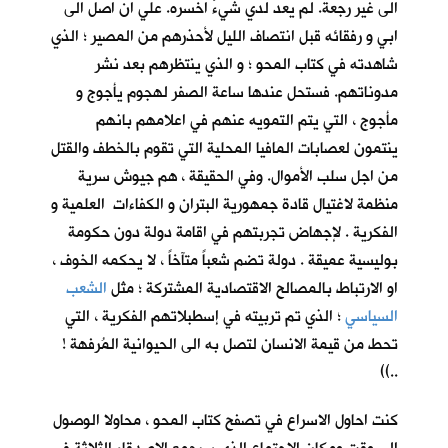
الى غير رجعة. لم يعد لدي شيءٌ اخسره. علي ان اصل الى
ابي و رفقائه قبل انتصاف الليل لأحذرهم من المصير ؛ الذي
شاهدته في كتاب المحو ؛ و الذي ينتظرهم بعد نشر
مدوناتهم. فستحل عندها ساعة الصفر لهجوم يأجوج و
مأجوج ، التي يتم التمويه عنهم في اعلامهم بانهم
ينتمون لعصابات المافيا المحلية التي تقوم بالخطف والقتل
من اجل سلب الأموال. وفي الحقيقة ، هم جيوش سرية
منظمة لاغتيال قادة جمهورية البتران و الكفاءات العلمية و
الفكرية . لإجهاض تجربتهم في اقامة دولة دون حكومة
بوليسية عميقة . دولة تضم شعباً متآخاً ، لا يحكمه الخوف ،
او الارتباط بالمصالح الاقتصادية المشتركة ؛ مثل
الشعب
السياسي
؛ الذي تم تربيته في إسطبلاتهم الفكرية ، التي
تحط من قيمة الانسان لتصل به الى الحيوانية المُرفهة !
..))
كنت احاول الاسراع في تصفح كتاب المحو ، محاولا الوصول