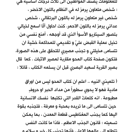
للمعلومات يُصنِّف المواطنين الى ثلاث درجات أساسية هي
: شخص متعاون يرمز له في النظام باللون الاخضر ،
شخص غير متعاون يرمز له باللون البرتقالي ، شخص
عدائي يرمز له باللون الاحمر. كنت احاول ألّا اسمح لخيالي
بتصور السيناريو الأسوأ الذي قد أوجهه ، أمنع نفسي من
تخيل عملية القبض عليَّ و تقديمي للمحاكمة خشية ان
تتسامى مخيلتي و تجذب مصيري للتحقق على هذه الصورة.
فتكون صفحة كتاب المحو مقاربة لمصير الاثبات . كما قال
بصير القرية لسعيد البصري قبل ان يسلمه الكتاب ، قائلا :
( تلميذي النبيه .. اعلم ان كتاب المحو ليس من اوراق
مادية فهو لا يحوي سطوراً من مداد الحبر او حروفٍ
مطبوعة . انه كلماتٌ القدر التي تكتبها نفسك الانسانية
حين تتسامى الى ما تريده بمحبة و معرفة ، فتجذبه بقوة
اليها كما يجذب المغناطيس قطعة المعدن ، بما يمكن
تسميته : قانون الجذب الاعظم . فاذا ما كانت النفس
تتطلع الى عالمها الاعلى فأنها تجذب كل خير و سلام و