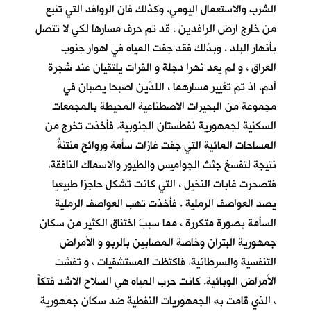
الشرب والاستعمال اليومي. وكذلك فان الروافد التي تنبع
من خارج ارض الرافدين ، قد تم حرف مسارها لكي لا تتصل
بأنهار البلد . وبذلك فقد جفت المياه في اهوار جنوب
العراق ، و لم يعد نهرا دجلة و الفرات يلتقيان عند شجرة
آدم. اذ تم تغيير مسارهما ، اللذَين اصبحا يصبان في
مجموعة من البحيرات الاصطناعية المحيطة بالمجمعات
السكنية لجمهورية نفطستان الجنوبية. فأخذت تخرج من
المساحات المائية التي جفت غازات سأمة وروائح منتنةٌ
نتيجة لتفسخ جثث الجواميس والطيور والاسماك النافقة.
فتصحرت غابات النخيل ، التي كانت تشكل حاجزا طبيعيا
يصد العواصف الرملية . فأخذت تهب العواصف الرملية
السأمة بصورة متكررة ، مما سببَ اختناق الكثير من سكان
جمهورية البتران وخاصة المصابين بالربو و الأمراض
التنفسية والسرطانية. فاكتظت المستشفيات ، و تفشت
الأمراض الوبائية. كانت حرب المياه هي السلاح الاشد فتكاً
، الذي قامت به الجمهوريات النفطية ضد سكان جمهورية