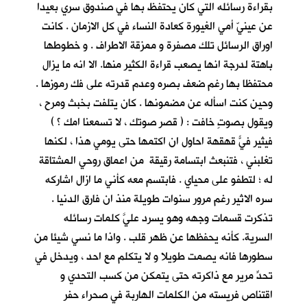
بقراءة رسائله التي كان يحتفظ بها في صندوق سري بعيدا
عن عينيّ أمي الغيورة كعادة النساء في كل الازمان . كانت
اوراق الرسائل تلك مصفرة و ممزقة الاطراف . و خطوطها
باهتة لدرجة انها يصعب قراءة الكثير منها. الا انه ما يزال
محتفظا بها رغم ضعف بصره وعدم قدرته على فك رموزها .
وحين كنت اسأله عن مضمونها . كان يتلفت بخبث ومرح ،
ويقول بصوتٍ خافت : ( قصر صوتك ، لا تسمعنا امك ؟ )
فيثير فيّ قهقهةً احاول ان اكتمها حتى يومي هذا ، لكنها
تغلبني ، فتنبعث ابتسامة رقيقة من اعماق روحي المشتاقة
له ؛ لتطفو على محياي . فابتسم معه كأني ما ازال اشاركه
سره الاثير رغم مرور سنوات طويلة منذ ان فارق الدنيا .
تذكرت قسمات وجهه وهو يسرد عليَّ كلمات رسائله
السرية. كأنه يحفظها عن ظهر قلب . واذا ما نسي شيئا من
سطورها فانه يصمت طويلا و لا يتكلم مع احد ، ويدخل في
تحدٍّ مرير مع ذاكرته حتى يتمكن من كسب التحدي و
اقتناص فريسته من الكلمات الهاربة في صحراء حفر