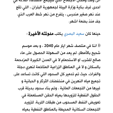
الى وقت ومكان الاجتماع الذي سيجمع الاصدقاء الثلاثة في
احدى غرف بناية وزارة البيئة لجمهورية البتران ، التي تقع
عند نهر صغير مندرس ، يتفرع من نهر شط العرب الذي
جف منذ بضعة اشهر.
مدونته الأخيرة
حينها كان
سعيد البصري
يكتب
:
(( اننا في منتصف شهر ايار عام 2040 ، و بعد موسم
شحيح بالأمطار، لم يعد من السهولة الحصول على ماء
صالح للشرب او الاستحمام لا في المدن الكبيرة المزدحمة
بالسكان و لا في المناطق الزراعية المتاخمة لنهري دجلة
والفرات. حيث تم تدمير كل السدود التي كانت تساعد على
تجميع مياه النهرين في منخفضات الثرثار و الحبانية و
غيرها من التجمعات المائية . وتم بناء سدود بديلة قرب
الحقول النفطية لتزويدها بمياه الحقن المستعملة في
تعويض النفط المسحوب من طبقات التربة. لتزويد
التجمعات السكانية المحيطة بالمناطق النفطية بمياه