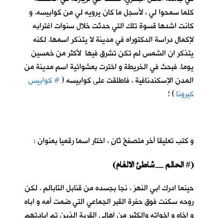
كلما سمحوا لي ، لأسجل ما كان يرويه لي من كوابيسه. و
كانت اشدها قسوة تلك التي حدثت خلال سنوات اغترابه
لإكمال دراسة الدكتوراه في مدينة لا يتذكر اسمها. لكنه
يتذكر ان الشمس لم تكن تشرق فيها لأكثر من خمسين
يوما. فبحث في الخريطة و اخترت بعشوائية اسم مدينة من
المدن الإسكندنافية ، فاطلقت على كوابيسه (
# كوابيس
كيرونا
) !
و كتب تعليقا آخر متصفحٌ ثانٍ ، اختار اسما رقميا بعنوان :
(
الحالم _شاطئ الالغام)
#
حينما ادرك ابي النهرَ ، نجا بجسده من قنابل النّابالم . لكن
روحه سكنت فوق حفرة القبر الجماعي التي ضمت أمه و اباه
و اخاه و اخواته والكثير من اهالي القرية الذين تم ابادتهم