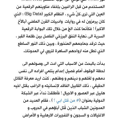
المستخدم من قبل الراغبين بإخفاء عناوينهم الرقمية عن
العين التي ترى كلَّ شيءٍ ، النظام الكبير (Big Data) ؛ الذي
كان يرمزون له في روايات وادبيات القرن الماضي (بالأخ
الاكبر) ! فكأنما كنت الجُ من خلال تلك البوابة الرقمية
السرية الى نهاية النفق البرزخي الفاصل بين ظلمة القبر ،
حيث ترقد جماجمهم المنخورة ، وبين ذلك النور الساطع
الذي تطل منه ارواحهم الساهرة لتروي لي المدونات.
بدأت بالبحث عن الاسباب التي ادت الى وصولهم الى
لحظة الوقوف أمام فصيل إعدام ينتمي افراده الى نفس
دمهم و لغتهم و دينهم و وطنهم . كنت اريد معرفة القاتل
الحقيقي ، ذلك القابيل الفاقد لإنسانيته و الراغب بقتل اخيه
هابيل عبر العصور و الاجيال ! فأطلقتُ نداءً عبر الشبكة
الدولية بعنوان (
#
من قتل ابي ؟
) ، فقام العديد من
المدونين الشباب الذين قُتل آباؤهم في الحروب و
الاغتيالات و السجون و التفجيرات الارهابية و الأمراض