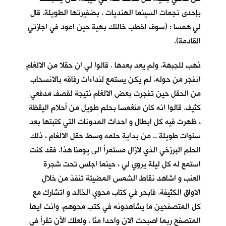
بإحدى نجمات السينما الهنديات ، بضفيرتها الطويلة. قال
لي همسا : (سوف اخطب خالتك بهية حين اعود في اجازتي
القادمة).
ذهب للجبهة. ولم يعد بعدها . قالوا لي ان حقلا من الالغام
انفجر من حوله. لم يكن يستمع لنداءات رفاقه بالانسحاب
من الحقل حين تفجرت بعض الالغام نتيجة لقصف مدفعي
كثيف. قالوا انه كان منغمسا بحلم طويل من أحلام اليقظة
، ظهرت فيه كل ابطال و احداث المدونات التي كتبتها بعد
سنوات طويلة .. من بداية حلمه وسط حقل الالغام ، ذلك
الحلم البرزخي الذي لازال مستمراً الى يومنا هذا. فقد كنت
استمع له كل ليلة يروي لي ، حينما اجلس تحت شجرة
العنب و اشاهد نقاط الشمس المضيئة تنفذ من خلال
الاواق الكثيفة. فابحر في كتاب محوي الخالد و اتشارك مع
كل المتصفحين ما يشاهدونه في كتب محوهم. وانت ايها
المتصفح ربما اصبحت الان واحدا منَّا ، ولعلك الآن تقرأ في