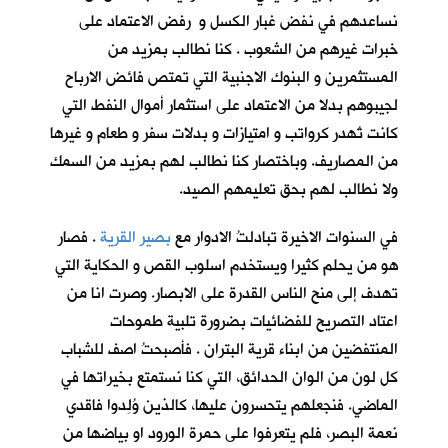
نساعدهم في نفض غبار الكسل و رفض الاعتماد على
خبرات غيرهم من الشعوب . كنا نطالب بمزيد من
المستثمرين و البنوك الاجنبية التي تمتص فائض الارباح
لجيبوهم بدلا من الاعتماد على استثمار أموال النفط التي
كانت تُهدر كرواتب و امتيازات و بدلات سفر و طعام و غيرها
من المصاريف. وباختصار كنا نطالب لهم بمزيد من السمك
ولا نطالب لهم بحق تعليمهم الصيد.
في السنوات الاخيرة تبادلتُ الادوار مع
بصير القرية
. فصار
هو من يحلم كثيرا ويستخدم اسلوب القص و الحكاية التي
تهدف إلى منح الناس القدرة على الابصار. وصرت انا من
اعتاد التصريح للفضائيات بضرورة تلبية طموحات
المنتفضين من ابناء قرية البتران . فأصبحتُ اصف للشباب
كل لون من الوان الحدائق، التي كنا نستمتع بخيراتها في
الماضي. فنجعلهم يتحسرون عليها، كالذين وُلِدوا فاقدي
نعمة البصر، فلم يتعرفوا على حمرة الورود او بياضها من