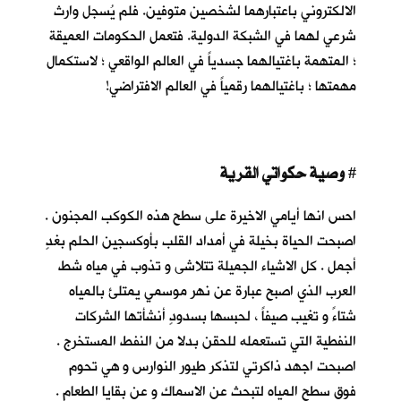
الالكتروني باعتبارهما لشخصين متوفين. فلم يُسجل وارث
شرعي لهما في الشبكة الدولية. فتعمل الحكومات العميقة
؛ المتهمة باغتيالهما جسدياً في العالم الواقعي ؛ لاستكمال
مهمتها ؛ باغتيالهما رقمياً في العالم الافتراضي!
وصية حكواتي القرية
#
احس انها أيامي الاخيرة على سطح هذه الكوكب المجنون .
اصبحت الحياة بخيلة في أمداد القلب بأوكسجين الحلم بغدٍ
أجمل . كل الاشياء الجميلة تتلاشى و تذوب في مياه شط
العرب الذي اصبح عبارة عن نهر موسمي يمتلئ بالمياه
شتاءً و تغيب صيفاً ، لحبسها بسدودٍ أنشأتها الشركات
النفطية التي تستعمله للحقن بدلا من النفط المستخرج .
اصبحت اجهد ذاكرتي لتذكر طيور النوارس و هي تحوم
فوق سطح المياه لتبحث عن الاسماك و عن بقايا الطعام .