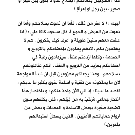
غداً ؛ مضرجين بدمائهم ؛ بسلاح عدوٍّ لا يفرق بين كبيرٍ او
صغيرٍ ، بين رجلٍ او إمرأةٍ )
اجبته : ( لا مفر من ذلك ، فأما ان نموت بسلاحهم وأما ان
نموت من المرض و الجوع ). قال مسعود كاكا علي : ( انا
عشت معهم سنينَ طويلة و اعرف كيف يفكرون ، هم لا
يهتمون بكم ، لانهم يفكرون بإخضاعكم بالترويع و
الصدمة ، وكلما ازددتم عنفاً ، سيزدادون رغبةً في
اخضاعكم بمزيد من الترويع و العنف . انكم تقاتلونهم
بسلاحهم ، وهذا يجعلكم مهزومين قبل ان تبدأ المواجهة
لان ما يملكونه من تقنية و اسلحة يفوق بكثير ما لديكم ؛
اقصد ما لدينا ؛ إذ اني الآن واحدٌ منكم ؛ و باختصار هذا
انتحار جماعي مُرَحَّبٌ به من قِبَلِهم ، فلن يكلفهم سوى
تضحية صغيرة ببعض الاسلحة و المعدات و بعضٍ من
ارواح حماياتهم الأمنيين ، الذين يسهلُ استبدالهم
بآخرين.)