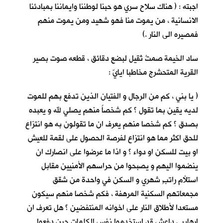
اجبته : ( هناك سلاح سري هو حبنا لوطننا وايماننا بمبادئنا
الانسانية ، من يموت منا فهو شهيد ومن يموت منهم
فمصيره الى النار .)
ساد الخيمة صمتٌ ثقيل لبضع دقائق ، قطعه صوت بصير
القرية
المتحشرج مخاطبا ايايّ :
( يا بني ، كم من الرجال و الفتيان الذين تدفع بهم للموت
لديه يقين بما تقول ؟ كم شخصاً منهم يصلي لله و يعبده
بصدق ؟ كم شخصا منهم يعرف ان ما تقولون به هو انتزاع
للحق اكثر مما هو انتزاع لفرصة الحصول على لقمة للعيش
او بيت للسكن او دواء ؟ و اذا ما عرضوا على انصارك ان
ينضموا اليهم و يصبحوا من حراسهم الأمنيين مقابل
استلأم راتبٍ شهري و السكن في واحدة من شقق
مجمعاتهم السكنية المرهفة ، فكم شخصا منهم سيكون
مستعدا لأطلاق النار على اخوانه المنتفضين ؟ هل تعرف ان
ارهابيي داعش قد استخدموا نفس الكلمات حين دفعوا