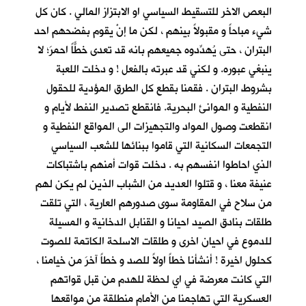
البعص الاخر للتسقيط السياسي او الابتزاز المالي . كان كل
شيء مباحاً و مقبولاً بينهم ، لكن ما إنْ يقوم بفضحهم احد
البتران ، حتى يُهدِّدوه جميعهم بانه قد تعدى خطًّاً احمرَ؛ لا
ينبغي عبوره. و لكني قد عبرته بالفعل ! و دخلت اللعبة
بشروط البتران . فقمنا بقطع كل الطرق المؤدية للحقول
النفطية و الموانئ البحرية. فانقطع تصدير النفط لأيام و
انقطعت وصول المواد والتجهيزات الى المواقع النفطية و
التجمعات السكانية التي قاموا ببنائها للشعب السياسي
الذي احاطوا انفسهم به . دخلت قوات أمنهم باشتباكات
عنيفة معنا ، و قتلوا العديد من الشباب الذين لم يكن لهم
من سلاح في المقاومة سوى صدورهم العارية ، التي تلقت
طلقات بنادق الصيد احيانا و القنابل الدخانية و المسيلة
للدموع في احيان اخرى و طلقات الاسلحة الكاتمة للصوت
كحلول اخيرة ! أنشأنا خطاً اولاً للصد و خطاً آخرَ من خيامنا ،
التي كانت معرضة في اي لحظة للهدم من قبل قواتهم
العسكرية التي تهاجمنا من الأمام منطلقة من مواقعها