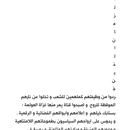
ل
ز
م
ا
ن
ا
ل
ذ
ي
ن
جُ
رِدوا من وظيفتهم كملهمينَ للشعب و تخلوا عن نارهم
الموقظة للروح. و اصبحوا قناة يمر منها غزاة العولمة ؛
بسنابك خيلهم و إعلامهم وابواقهم الفضائية و الرقمية .
و يدوس على ارواحهم السياسيون بطموحاتهم اللامتناهية
و وعودهم المزيفة و مبادئهم المتلونة. و يصرخ في