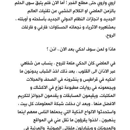
اروي واروي حتى مطلع الفجر ! أما الان فلم يتبقَ سوى الحلم
بالزمن الماضي او الكلام الخشبي عن تقنيات العالم
الجديد و انجازات النظام الدولي الجديد بأسلحته و أوبئته ،
بمشاهيره الاثرياء و نجماته الحسناوات؛ فارغي و فارغات
الروح.
ماذا و لمن سوف احكي بعد الان ، اذن ؟
في الماضي كان الحكي متعة للروح . ينساب من شفاهي
عبر الاذان الى القلوب . بعد ذلك اخذ الشباب يدونون ما
احكيه في قراطيس و ينشرونه في الصحف والمجلات
ويجمعونه في روايات مطبوعة توزع في الاكشاك و
المكتبات. ويقيمون المسابقات و يقدمون الجوائز لتكريم
الافضل منها . وبعد ان دخلت شبكة المعلومات كل بيت ،
واستحدثوا الالواح الذكية التي يحملها الناس معهم اينما
يذهبون ، اخذوا يقرؤون ما نُقل عني في المواقع
والمدونات و ويتبادلون ملفاتي الصوتية والمرئية في