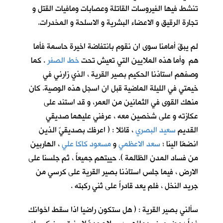
تنشط فيها الفيروسات القاتلة وعصابات ومافيات القتل و
تجارة الرقيق و الاعضاء البشرية و الاسلحة و المخدرات.
لم يبقَ أمامنا سوى ان نقوم بانتفاضة اخيرة حاسمة فأما
هم وأما هذه الملايين التي تعيش تحت
خط الصفر
. كما
وصفهم استاذنا الحكيم بصير القرية ، الذي زارني في
خيمتي في الليلة الماضية قبل ان اسجل هذه الوصية. كان
منهك القوى في الثمانين من العمر، و قد استند على
عكازته و على شخصين معه ، عرفني عليهما صديقي
القديم
سعيد البصري
، قائلا : ( اعرفك بصديقيّ الذين
انضمّا الينا ؛
سعد الاعظمي
و
مسعود كاكا علي
، الهاربين
من فساد المدن الظالمة ). حييتهم جميعاً ، ثم جلسنا على
الارض ، فيما جلس استاذنا بصير القرية على كرسي من
جريد النخل ، فلم يعد قادراً على ثني ركبته .
سألني بصير القرية : ( هل ستكون راضيا اذا سقط اخوانك