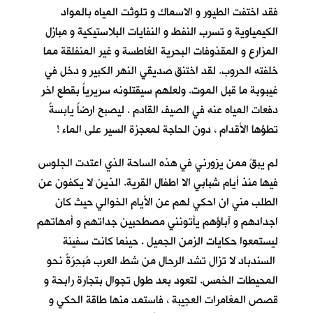
فقد اختفت الطيور و الاسماك و تلوثت المياه بالمواد
الكيمياوية و تسرب النفط و النفايات البلاستيكية و مبازل
المزارع و المقذوفات البحرية الغاطسة و غير المنفلقة مما
خلفته الحروب. لقد اختنق صديقي النهر الكبير و دخل في
غيبوبة ما قبل الموت. ولعلهم سيقتلونه سريرياً بقطع اخر
دفعات المياه عنه في الصيف القادم . ليصبح ارضاً يابسةً
تطؤها الأقدام ، دون الحاجة لمعجزة السير على الماء !
لم يبقَ ممن يزورني في هذه الساحة الذي اعتدت الجلوس
فيها منذ أيام شبابي الا اطفال القرية. الذين لا يكفون عن
الطلب مني ان احكي لهم عن الأيام الخوالي حيث كان
اجدادهم و آباؤهم يأتونني مصطحبين جداتهم و أمهاتهم
ليستمعوا حكايات الزمن الجميل . حينما كانت سفينة
السندباد لا تزال تشد الرحال من شط العرب مُبحِرَةً نحو
المحيطات الخمس. لتعود بعد طول تجوال بتجارة رابحة و
قصص المغامرات العجيبة ، فاستمد منها طاقة الحكي و