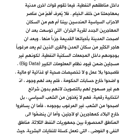
داخل مناطقهم النفطية. فيما تقوم قوات اخرى مدنية
بمهاجمتنا من خلف الخيام . فلا يُعرف أهُمْ من عناصر
الاحزاب السياسية المندسين بيننا أم هم من السكان
المهاجرين الجدد لقرية البتران. التي توسعت بعد ان
اصبحت المدينة بأحيائها القديمة جزءاً منها . وبعد ان
هاجر الكثير من سكان المدن والقرى الذين لم يعد مرغوباً
بوجودهم داخل المجمعات السكنية النفطية. لكونهم غير
مسجلين ضمن قيود نظام المعلومات الكبير (Big Data) .
فاصبحوا بلا عمل و لا تخصيصات صحية او غذائية او مالية .
و اضحوا خارج حسابات الحكومة ، فلم يعد لهم وجود ، اذ
هم غير مسموح لهم بالتصويت لانهم بدون شرائح
انتخابية رقمية. فهم لا يُعَدّون من الشعب السياسي ، بل
اصبحوا من الشعب غير المرغوب بوجوده ، فأما ان يسافروا
خارج البلاد كمهاجرين او لاجئين، وأما ان ينضمُّوا الى
المناطق المحصورة بين جمهوريات النفط الثلاثة. مناطق
النفي و الفوضى ، التي تعمل كسلة للنفايات البشرية. حيث