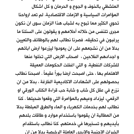
المتشظي بالخوف و الجوع و الحرمان و كل اشكال
المؤامرات السياسية و الازمات الاقتصادية. لم تعد ارواحنا
تحوي الكثير مما تبوح به لشباب هذا الزمان سوى ان نكون
مجرى تتنفس من خلاله أحلامهم و يقولون على السنتنا ما
يرغبون في تحقيقه. فصرنا نطالب لهم بالوظائف والتعيين
بدلا من ان نشجعهم على ان يعودوا ليزرعوا ارض ابائهم
و اجدادهم الفلاحين ، اصحاب الارض التي تخلوا عنها
للشركات النفطية. و التي اغفلت الحكومات العميقة
الاهتمام بها ، حتى اصبحت ارضا بوراً عقيماً . اصبحنا نطالب
بحصولهم على الشهادات الاكاديمية الفارغة ، بدلا من ان
نزرع في عقل كل شاب و شابة حب قراءة الكتاب الورقي او
الرقمي، ليزداد وعيهم بالمؤامرة التي وقعوا ضحيتها . كنا
نطالب لهم بخدمات الكهرباء و الماء والطرق المبلطة بدلا
من المطالبة ان يقوموا باستخدام موارد و طاقات بلدهم
بأيديهم و تسخيرها في خدمتهم. كنا نطالب باستقدام
الخبرات الاجنبية والايدي العاملة الرخيصة بدلا من ان