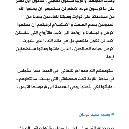
وحذف مدوناتنا. و قريباً ستكون نهايتي ، سأكون اول ناشر
لكل ما تريدون قوله، لانهم لن يستطيعوا ان يمنعوا الله
من مساعدتنا على توارث وصيتنا للقادمين بعدنا من
المدونين بعدم الصمت و الاستسلام لرغبتهم ان يحكموا
الارض و اجسادنا و ارواحنا الى الابد. فالأرواح التي ستسكن
الابد لن تكون ملكهم. بل هي ملك الله ، الذي سُيورث
الارض لعباده الصالحين ، الذين عاشوا وماتوا مستضعفين
فيها.
استودعكم الله هذه اخر كلماتي في الدنيا. فغدا سأجلس
في ساحة القرية تحت صفصافتي التي يبست. سأنتظرهم ..
، فليأتوا لكي يأخذوا روحي المعذبة الى فردوسها الابدي .
#
وصية حفيد تومان
حين تحلق النسور في اعالي السماء ، فأنها تراقب الطرائد