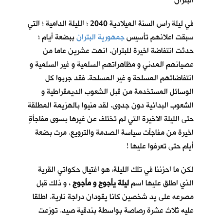
البتران
في ليلة راس السنة الميلادية 2040 ؛ الليلة الدامية ؛ التي
سبقت اعلانهم تأسيس
جمهورية البتران
ببضعة أيام ؛
حدثت انتفاضة اخيرة للبتران. انهت عشرين عاما من
عصيانهم المدني و مظاهراتهم السلمية و غير السلمية و
انتفاضاتهم المسلحة و غير المسلحة. فقد جربوا كل
الوسائل المستخدمة من قبل الشعوب الديمقراطية و
الشعوب البدائية دون جدوى. لقد منيوا بالهزيمة المطلقة
حتى الليلة الاخيرة التي لم تختلف عن غيرها بسوى مفاجأةٍ
اخيرة من مفاجآت سياسة الصدمة والترويع. مرت بضعة
أيام حتى تعرفوا عليها !
لكن ما احزننا في تلك الليلة، هو اغتيال حكواتي القرية
الذي اطلق عليها اسم
ليلة يأجوج و مأجوج
، و ذلك قبل
مصرعه على يد شخصين كانا يقودان دراجة نارية. اطلقا
عليه ثلاث عشرة رصاصة بواسطة بندقية صيد. توزعت