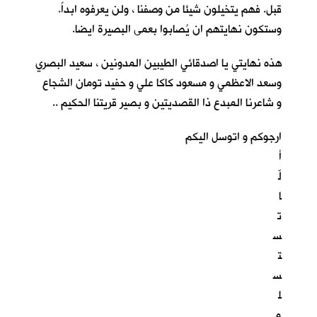
قبل. فهم يتخيلون شيئا من وصفنا ، ولن يعرفوه ابداً.
وستكون نهايتهم ان يُصابوا بعمى البصيرة ايضا.
هذه نهايتي يا اصدقائي الطيبين المدونين ، سعيد البصري
وسعد الاعظمي و مسعود كاكا علي و حفيد تومان الشجاع
و شاعرنا المبدع ذا القصديتين و بصير قريتنا الحكيم ..
ارجوكم و اتوسل اليكم
أ
لّ
ا
ت
س
ت
س
ل
م