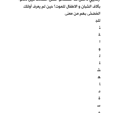
بآلاف الشبان و الاطفال للموت؟ حين لم يعرف أولئك
المُضحَّى بهم من معنى
للج
نّ
ة
ا
و
ل
ل
ش
ه
ا
د
ة
س
و