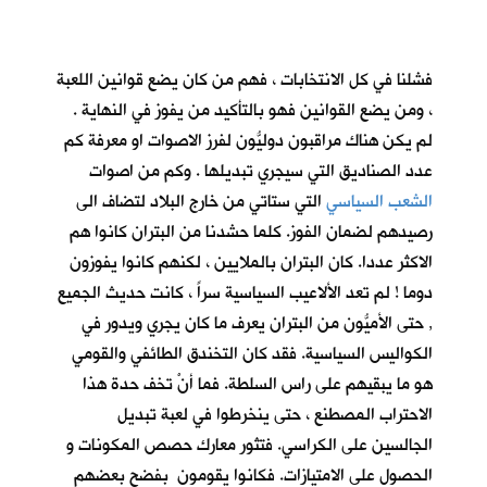
فشلنا في كل الانتخابات ، فهم من كان يضع قوانين اللعبة
، ومن يضع القوانين فهو بالتأكيد من يفوز في النهاية .
لم يكن هناك مراقبون دوليُّون لفرز الاصوات او معرفة كم
عدد الصناديق التي سيجري تبديلها . وكم من اصوات
الشعب السياسي
التي ستاتي من خارج البلاد لتضاف الى
رصيدهم لضمان الفوز. كلما حشدنا من البتران كانوا هم
الاكثر عددا. كان البتران بالملايين ، لكنهم كانوا يفوزون
دوما ! لم تعد الألاعيب السياسية سراً ، كانت حديث الجميع
, حتى الأميُّون من البتران يعرف ما كان يجري ويدور في
الكواليس السياسية. فقد كان التخندق الطائفي والقومي
هو ما يبقيهم على راس السلطة. فما أنْ تخف حدة هذا
الاحتراب المصطنع ، حتى ينخرطوا في لعبة تبديل
الجالسين على الكراسي. فتثور معارك حصص المكونات و
الحصول على الامتيازات. فكانوا يقومون بفضح بعضهم