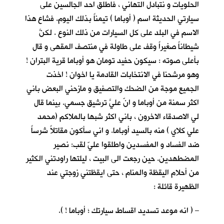
الحلويات و نتبادل التهاني ، فاطلق احد الجالسين على
سيارتي الحديثة اسم ( أوباما ) تيمناً بذلك اليوم. فشاع هذا
الاسم في البلد على كل السيارات من ذلك النوع . لكنَّ
شيطاناً صغيراً وقف على طاولة في منتصف المقهى و قال
بأعلى صوته : سيكون حفيد تومان هو أوباما قرية البتران !
وهو مرشحنا في الانتخابات القادمة يا اخوان ! اخذت
الجميع موجة من الضحك والتصفيق و مازحني البعض باني
اكثر سمنة من أوباما و انّ عليَّ ترشيق جسمي. بينما قال
لي الاصدقاء الاخرون ، باني اكثر شبها بالملاكم (محمد
علي كلاي ) منه بالسيد أوباما. و اني سأكون مقاتلاً شرساً
ضد الفساد و المفسدين واطلقوا عليّ لقب: نصير
المضطهدين. حين رجعت الى البيت ، ليلتها راودتني الكثير
من أحلام اليقظة والمنام ، حتى ايقظتني زوجتي عند
الظهيرة قائلة :
– ( انه موعد تسديد اقساط سيارتك ؛ أوباما ! ).