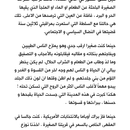
الصغيرة الباحثة عن الطعام او الماء او الملجأ الذي يقيها
الحر و البرد ، غافلة عن العين التي ترصدها من الاعلى. تلك
هي حالتنا مع السلطة التي استمرت بمراقبتي ثلاثين سنة
قضيتها في النضال السياسي و الاجتماعي.
حينما كنت صغيرا ارقب جدي وهو يمازح الناس الطيبين
ويفاجئهم بنكاته و مقالبه فيقابلونه بالأعجاب و التصفيق
وما لذ وطاب من الطعام و الشراب الحلال. لم يكن يخطر
ببالي ان الحياة و الناس لهم وجه اخر من القسوة و الغدر و
اللؤم من بني جلدتهم. و لم اظن وقتها ان لون ذلك الجلد
يبدو مهماً لأغلب الناس اكثر من الروح التي تسكن تحته !
هكذا كبرت في هذه المدينة التي جسدت الحياة بقبحها و
حسنها ، ببراءتها و قسوتها .
حينما فاز براك أوباما بالانتخابات الأمريكية ، كنت جالسا في
المقهى الخاص بالسمر في قريتنا الصغيرة . اخذنا نوزع