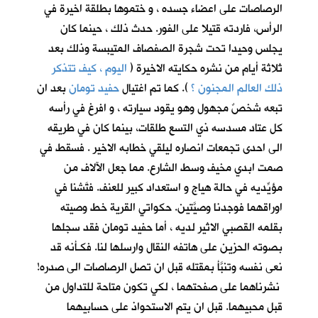
الرصاصات على اعضاء جسده ، و ختموها بطلقة اخيرة في
الرأس، فاردته قتيلا على الفور. حدث ذلك ، حينما كان
يجلس وحيدا تحت شجرة الصفصاف المتيبسة وذلك بعد
ثلاثة أيام من نشره حكايته الاخيرة (
اليوم ، كيف تتذكر
ذلك العالم المجنون ؟
)
. كما تم اغتيال
حفيد تومان
بعد ان
تبعه شخصٌ مجهول وهو يقود سيارته ، و افرغ في رأسه
كل عتاد مسدسه ذي التسع طلقات، بينما كان في طريقه
الى احدى تجمعات انصاره ليلقي خطابه الاخير . فسقط في
صمت ابدي مخيف وسط الشارع. مما جعل الآلاف من
مؤيِّديه في حالة هياج و استعداد كبير للعنف. فتَّشنا في
اوراقهما فوجدنا وصيَّتين. حكواتي القرية خط وصيته
بقلمه القصبي الاثير لديه ، أما حفيد تومان فقد سجلها
بصوته الحزين على هاتفه النقال وارسلها لنا. فكـأنه قد
نعى نفسه وتنبَّأ بمقتله قبل ان تصل الرصاصات الى صدره!
نشرناهما على صفحتهما ، لكي تكون متاحة للتداول من
قبل محبيهما. قبل ان يتم الاستحواذ على حسابيهما