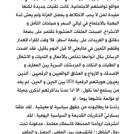
مواقع تواصلهم الاجتماعية. كانت تقنيات جديدة لكنها
مفيدة لمن لا يحب الاختلاط و يفضل العزلة ولم يعش لذة
البهجة بالاجتماع في ليالي السمر و صباحات التأمل و
الانشراح. اصبحت الملفات المنشورة تقتصر على بضعة
دقائق و الغريدات على بضعة اسطر. فلا وقت للقراء لإهدار
وقتهم الثمين في متابعتي الا قبل النوم بقليل. فقد اضحت
الرسائل بكل انواعها تختص بالأعمال و التحيات و الاشغال
و الطلبات و النكات و الدردشات السرية بين المعارف و
الاصدقاء و الازواج و العشاق الواقعيين و الرقميين ، الذين
يغيرون هوياتهم الرقمية (ID) بين الحين و الحين. لم يعد
من يستمع لما نقول ، الا اذا عدنا بذاكرتهم لذكرى جميلة
او مؤلمة عاشوها يوما ، او
ردّدنا ما يطالبونه من حقوق سياسية او معيشية . لقد عَلِقَنا
بسنارتيًّ الذكريات القديمة و السياسية اليومية . لقد
انشرخت ارواحنا المحنطة كأسماكٍ مملحةٍ ، مدفونة تحت
رمال الشاطئ ! فانقسمت بين الماضي الجميل و الحاضر