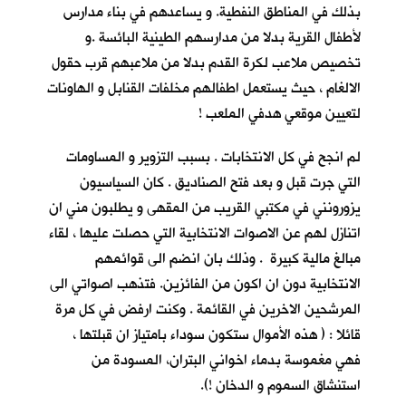
بذلك في المناطق النفطية. و يساعدهم في بناء مدارس
لأطفال القرية بدلا من مدارسهم الطينية البائسة .و
تخصيص ملاعب لكرة القدم بدلا من ملاعبهم قرب حقول
الالغام ، حيث يستعمل اطفالهم مخلفات القنابل و الهاونات
لتعيين موقعي هدفي الملعب !
لم انجح في كل الانتخابات . بسبب التزوير و المساومات
التي جرت قبل و بعد فتح الصناديق . كان السياسيون
يزورونني في مكتبي القريب من المقهى و يطلبون مني ان
اتنازل لهم عن الاصوات الانتخابية التي حصلت عليها ، لقاء
مبالغ مالية كبيرة . وذلك بان انضم الى قوائمهم
الانتخابية دون ان اكون من الفائزين. فتذهب اصواتي الى
المرشحين الاخرين في القائمة . وكنت ارفض في كل مرة
قائلا : ( هذه الأموال ستكون سوداء بامتياز ان قبلتها ،
فهي مغموسة بدماء اخواني البتران، المسودة من
استنشاق السموم و الدخان !).