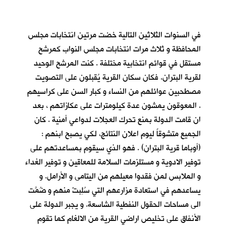
في السنوات الثلاثين التالية خضت مرتين انتخابات مجلس
المحافظة و ثلاث مرات انتخابات مجلس النواب كمرشح
مستقل في قوائم انتخابية مختلفة . كنت المرشح الوحيد
لقرية البتران. فكان سكان القرية يُقبلون على التصويت
مصطحبين عوائلهم من النساء و كبار السن على كراسيهم
. المعوقون يمشون عدة كيلومترات على عكازاتهم ، بعد
ان قامت الدولة بمنع تحرك العجلات لدواعي أمنية . كان
الجميع متشوقاً ليوم اعلان النتائج، لكي يصبح ابنهم :
(أوباما قرية البتران) . فهو الذي سيقوم بمساعدتهم على
توفير الادوية و مستلزمات السلامة للمعاقين و توفير الغداء
و الملابس لمن فقدوا معيلهم من اليتامى و الأرامل. و
يساعدهم في استعادة مزارعهم التي سُلِبتْ منهم و ضُمَّت
الى مساحات الحقول النفطية الشاسعة. و يجبر الدولة على
الأنفاق على تخليص اراضي القرية من الالغام كما تقوم