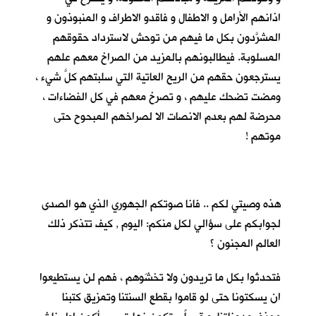
اذانهم الأرامل و الاطفال و فاقدو الاطراف و المنبوذون و
المشرَّدون بكل ما فيهم من توحش لاسترداد حقوقهم
المسلوبة. فيطالبونهم بالمزيد من الصراخ معهم علهم
يسترجعون حقهم من الريح العاتية التي سلبتهم كلَّ شيء ،
ومضت تضحك عليهم ، و تصرخ معهم في كل الفضاءات ،
محرضة لهم بعدم الانصات الا لصراخهم المبحوح حتى
موتهم !
هذه وصيتي لكم .. فانا صوتكم الجهوري الذي هو الصدى
لجوابكم على سؤالي لكلٍ منكم: اليوم , كيف تتذكر ذلك
العالم المجنون ؟
فتحدثوا بكل ما تريدون ولا تخشَوهم ، فهم لن يستطيعوا
ان يسكتونا حتى لو قاموا بقطع السنتنا وتمزيق كتبنا