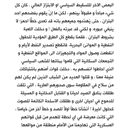
البعص الاخر للتسقيط السياسي او الابتزاز المالي . كان كل
شيء مباحاً و مقبولاً بينهم ، لكن ما إنْ يقوم بفضحهم احد
البتران ، حتى يُهدِّدوه جميعهم بانه قد تعدى خطًّاً احمرَ؛ لا
ينبغي عبوره. و لكني قد عبرته بالفعل ! و دخلت اللعبة
بشروط البتران . فقمنا بقطع كل الطرق المؤدية للحقول
النفطية و الموانئ البحرية. فانقطع تصدير النفط لأيام و
انقطعت وصول المواد والتجهيزات الى المواقع النفطية و
التجمعات السكانية التي قاموا ببنائها للشعب السياسي
الذي احاطوا انفسهم به . دخلت قوات أمنهم باشتباكات
عنيفة معنا ، و قتلوا العديد من الشباب الذين لم يكن لهم
من سلاح في المقاومة سوى صدورهم العارية ، التي تلقت
طلقات بنادق الصيد احيانا و القنابل الدخانية و المسيلة
للدموع في احيان اخرى و طلقات الاسلحة الكاتمة للصوت
كحلول اخيرة ! أنشأنا خطاً اولاً للصد و خطاً آخرَ من خيامنا ،
التي كانت معرضة في اي لحظة للهدم من قبل قواتهم
العسكرية التي تهاجمنا من الأمام منطلقة من مواقعها