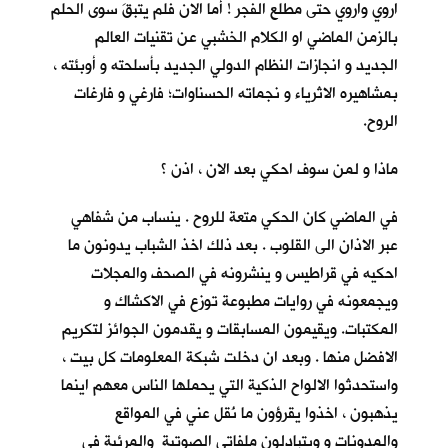
اروي واروي حتى مطلع الفجر ! أما الان فلم يتبقَ سوى الحلم
بالزمن الماضي او الكلام الخشبي عن تقنيات العالم
الجديد و انجازات النظام الدولي الجديد بأسلحته و أوبئته ،
بمشاهيره الاثرياء و نجماته الحسناوات؛ فارغي و فارغات
الروح.
ماذا و لمن سوف احكي بعد الان ، اذن ؟
في الماضي كان الحكي متعة للروح . ينساب من شفاهي
عبر الاذان الى القلوب . بعد ذلك اخذ الشباب يدونون ما
احكيه في قراطيس و ينشرونه في الصحف والمجلات
ويجمعونه في روايات مطبوعة توزع في الاكشاك و
المكتبات. ويقيمون المسابقات و يقدمون الجوائز لتكريم
الافضل منها . وبعد ان دخلت شبكة المعلومات كل بيت ،
واستحدثوا الالواح الذكية التي يحملها الناس معهم اينما
يذهبون ، اخذوا يقرؤون ما نُقل عني في المواقع
والمدونات و ويتبادلون ملفاتي الصوتية والمرئية في