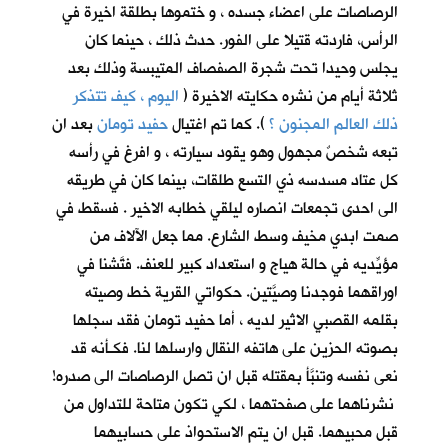
الرصاصات على اعضاء جسده ، و ختموها بطلقة اخيرة في
الرأس، فاردته قتيلا على الفور. حدث ذلك ، حينما كان
يجلس وحيدا تحت شجرة الصفصاف المتيبسة وذلك بعد
ثلاثة أيام من نشره حكايته الاخيرة (
اليوم ، كيف تتذكر
ذلك العالم المجنون ؟
)
. كما تم اغتيال
حفيد تومان
بعد ان
تبعه شخصٌ مجهول وهو يقود سيارته ، و افرغ في رأسه
كل عتاد مسدسه ذي التسع طلقات، بينما كان في طريقه
الى احدى تجمعات انصاره ليلقي خطابه الاخير . فسقط في
صمت ابدي مخيف وسط الشارع. مما جعل الآلاف من
مؤيِّديه في حالة هياج و استعداد كبير للعنف. فتَّشنا في
اوراقهما فوجدنا وصيَّتين. حكواتي القرية خط وصيته
بقلمه القصبي الاثير لديه ، أما حفيد تومان فقد سجلها
بصوته الحزين على هاتفه النقال وارسلها لنا. فكـأنه قد
نعى نفسه وتنبَّأ بمقتله قبل ان تصل الرصاصات الى صدره!
نشرناهما على صفحتهما ، لكي تكون متاحة للتداول من
قبل محبيهما. قبل ان يتم الاستحواذ على حسابيهما