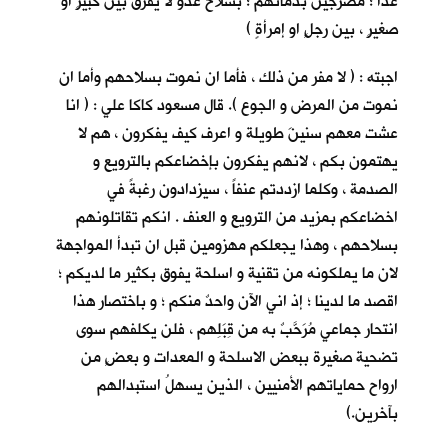
غداً ؛ مضرجين بدمائهم ؛ بسلاح عدوٍّ لا يفرق بين كبيرٍ او
صغيرٍ ، بين رجلٍ او إمرأةٍ )
اجبته : ( لا مفر من ذلك ، فأما ان نموت بسلاحهم وأما ان
نموت من المرض و الجوع ). قال مسعود كاكا علي : ( انا
عشت معهم سنينَ طويلة و اعرف كيف يفكرون ، هم لا
يهتمون بكم ، لانهم يفكرون بإخضاعكم بالترويع و
الصدمة ، وكلما ازددتم عنفاً ، سيزدادون رغبةً في
اخضاعكم بمزيد من الترويع و العنف . انكم تقاتلونهم
بسلاحهم ، وهذا يجعلكم مهزومين قبل ان تبدأ المواجهة
لان ما يملكونه من تقنية و اسلحة يفوق بكثير ما لديكم ؛
اقصد ما لدينا ؛ إذ اني الآن واحدٌ منكم ؛ و باختصار هذا
انتحار جماعي مُرَحَّبٌ به من قِبَلِهم ، فلن يكلفهم سوى
تضحية صغيرة ببعض الاسلحة و المعدات و بعضٍ من
ارواح حماياتهم الأمنيين ، الذين يسهلُ استبدالهم
بآخرين.)