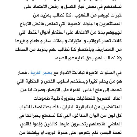
نساعدهم في نفض غبار الكسل و رفض الاعتماد على
خبرات غيرهم من الشعوب . كنا نطالب بمزيد من
المستثمرين و البنوك الاجنبية التي تمتص فائض الارباح
لجيبوهم بدلا من الاعتماد على استثمار أموال النفط التي
كانت تُهدر كرواتب و امتيازات و بدلات سفر و طعام و غيرها
من المصاريف. وباختصار كنا نطالب لهم بمزيد من السمك
ولا نطالب لهم بحق تعليمهم الصيد.
في السنوات الاخيرة تبادلتُ الادوار مع
بصير القرية
. فصار
هو من يحلم كثيرا ويستخدم اسلوب القص و الحكاية التي
تهدف إلى منح الناس القدرة على الابصار. وصرت انا من
اعتاد التصريح للفضائيات بضرورة تلبية طموحات
المنتفضين من ابناء قرية البتران . فأصبحتُ اصف للشباب
كل لون من الوان الحدائق، التي كنا نستمتع بخيراتها في
الماضي. فنجعلهم يتحسرون عليها، كالذين وُلِدوا فاقدي
نعمة البصر، فلم يتعرفوا على حمرة الورود او بياضها من