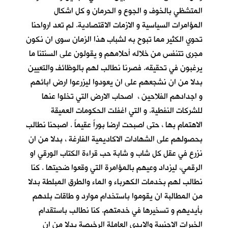
المتشظي بالخوف و الجوع و الحرمان و كل اشكال
المؤامرات السياسية و الازمات الاقتصادية. لم تعد ارواحنا
تحوي الكثير مما تبوح به لشباب هذا الزمان سوى ان نكون
مجرى تتنفس من خلاله أحلامهم و يقولون على السنتنا ما
يرغبون في تحقيقه. فصرنا نطالب لهم بالوظائف والتعيين
بدلا من ان نشجعهم على ان يعودوا ليزرعوا ارض ابائهم
و اجدادهم الفلاحين ، اصحاب الارض التي تخلوا عنها
للشركات النفطية. و التي اغفلت الحكومات العميقة
الاهتمام بها ، حتى اصبحت ارضا بوراً عقيماً . اصبحنا نطالب
بحصولهم على الشهادات الاكاديمية الفارغة ، بدلا من ان
نزرع في عقل كل شاب و شابة حب قراءة الكتاب الورقي او
الرقمي، ليزداد وعيهم بالمؤامرة التي وقعوا ضحيتها . كنا
نطالب لهم بخدمات الكهرباء و الماء والطرق المبلطة بدلا
من المطالبة ان يقوموا باستخدام موارد و طاقات بلدهم
بأيديهم و تسخيرها في خدمتهم. كنا نطالب باستقدام
الخبرات الاجنبية والايدي العاملة الرخيصة بدلا من ان