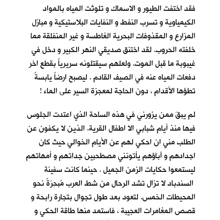
فقد اختفت الطيور و الاسماك و تلوثت المياه بالمواد
الكيمياوية و تسرب النفط و النفايات البلاستيكية و مبازل
المزارع و المقذوفات البحرية الغاطسة و غير المنفلقة مما
خلفته الحروب. لقد اختنق صديقي النهر الكبير و دخل في
غيبوبة ما قبل الموت. ولعلهم سيقتلونه سريرياً بقطع اخر
دفعات المياه عنه في الصيف القادم . ليصبح ارضاً يابسةً
تطؤها الأقدام ، دون الحاجة لمعجزة السير على الماء !
لم يبقَ ممن يزورني في هذه الساحة الذي اعتدت الجلوس
فيها منذ أيام شبابي الا اطفال القرية. الذين لا يكفون عن
الطلب مني ان احكي لهم عن الأيام الخوالي حيث كان
اجدادهم و آباؤهم يأتونني مصطحبين جداتهم و أمهاتهم
ليستمعوا حكايات الزمن الجميل . حينما كانت سفينة
السندباد لا تزال تشد الرحال من شط العرب مُبحِرَةً نحو
المحيطات الخمس. لتعود بعد طول تجوال بتجارة رابحة و
قصص المغامرات العجيبة ، فاستمد منها طاقة الحكي و