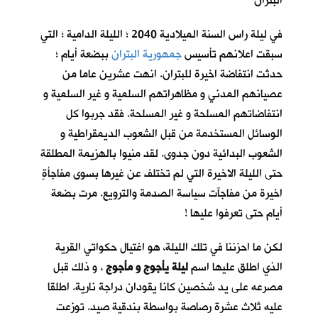
البتران
في ليلة راس السنة الميلادية 2040 ؛ الليلة الدامية ؛ التي
سبقت اعلانهم تأسيس
جمهورية البتران
ببضعة أيام ؛
حدثت انتفاضة اخيرة للبتران. انهت عشرين عاما من
عصيانهم المدني و مظاهراتهم السلمية و غير السلمية و
انتفاضاتهم المسلحة و غير المسلحة. فقد جربوا كل
الوسائل المستخدمة من قبل الشعوب الديمقراطية و
الشعوب البدائية دون جدوى. لقد منيوا بالهزيمة المطلقة
حتى الليلة الاخيرة التي لم تختلف عن غيرها بسوى مفاجأةٍ
اخيرة من مفاجآت سياسة الصدمة والترويع. مرت بضعة
أيام حتى تعرفوا عليها !
لكن ما احزننا في تلك الليلة، هو اغتيال حكواتي القرية
الذي اطلق عليها اسم
ليلة يأجوج و مأجوج
، و ذلك قبل
مصرعه على يد شخصين كانا يقودان دراجة نارية. اطلقا
عليه ثلاث عشرة رصاصة بواسطة بندقية صيد. توزعت