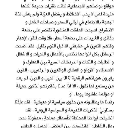
مواقع تواصلهم الاجتماعية. كانت تقنيات جديدة لكنها
مفيدة لمن لا يحب الاختلاط و يفضل العزلة ولم يعش لذة
البهجة بالاجتماع في ليالي السمر و صباحات التأمل و
الانشراح. اصبحت الملفات المنشورة تقتصر على بضعة
دقائق و الغريدات على بضعة اسطر. فلا وقت للقراء لإهدار
وقتهم الثمين في متابعتي الا قبل النوم بقليل. فقد اضحت
الرسائل بكل انواعها تختص بالأعمال و التحيات و الاشغال
و الطلبات و النكات و الدردشات السرية بين المعارف و
الاصدقاء و الازواج و العشاق الواقعيين و الرقميين ، الذين
يغيرون هوياتهم الرقمية (ID) بين الحين و الحين. لم يعد
من يستمع لما نقول ، الا اذا عدنا بذاكرتهم لذكرى جميلة
او مؤلمة عاشوها يوما ، او
ردّدنا ما يطالبونه من حقوق سياسية او معيشية . لقد عَلِقَنا
بسنارتيًّ الذكريات القديمة و السياسية اليومية . لقد
انشرخت ارواحنا المحنطة كأسماكٍ مملحةٍ ، مدفونة تحت
رمال الشاطئ ! فانقسمت بين الماضي الجميل و الحاضر