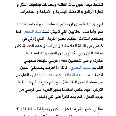
تنشط فيها الفيروسات القاتلة وعصابات ومافيات القتل و
تجارة الرقيق و الاعضاء البشرية و الاسلحة و المخدرات.
لم يبقَ أمامنا سوى ان نقوم بانتفاضة اخيرة حاسمة فأما
هم وأما هذه الملايين التي تعيش تحت
خط الصفر
. كما
وصفهم استاذنا الحكيم بصير القرية ، الذي زارني في
خيمتي في الليلة الماضية قبل ان اسجل هذه الوصية. كان
منهك القوى في الثمانين من العمر، و قد استند على
عكازته و على شخصين معه ، عرفني عليهما صديقي
القديم
سعيد البصري
، قائلا : ( اعرفك بصديقيّ الذين
انضمّا الينا ؛
سعد الاعظمي
و
مسعود كاكا علي
، الهاربين
من فساد المدن الظالمة ). حييتهم جميعاً ، ثم جلسنا على
الارض ، فيما جلس استاذنا بصير القرية على كرسي من
جريد النخل ، فلم يعد قادراً على ثني ركبته .
سألني بصير القرية : ( هل ستكون راضيا اذا سقط اخوانك