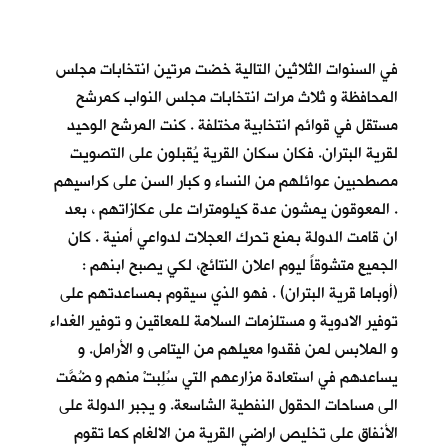
في السنوات الثلاثين التالية خضت مرتين انتخابات مجلس
المحافظة و ثلاث مرات انتخابات مجلس النواب كمرشح
مستقل في قوائم انتخابية مختلفة . كنت المرشح الوحيد
لقرية البتران. فكان سكان القرية يُقبلون على التصويت
مصطحبين عوائلهم من النساء و كبار السن على كراسيهم
. المعوقون يمشون عدة كيلومترات على عكازاتهم ، بعد
ان قامت الدولة بمنع تحرك العجلات لدواعي أمنية . كان
الجميع متشوقاً ليوم اعلان النتائج، لكي يصبح ابنهم :
(أوباما قرية البتران) . فهو الذي سيقوم بمساعدتهم على
توفير الادوية و مستلزمات السلامة للمعاقين و توفير الغداء
و الملابس لمن فقدوا معيلهم من اليتامى و الأرامل. و
يساعدهم في استعادة مزارعهم التي سُلِبتْ منهم و ضُمَّت
الى مساحات الحقول النفطية الشاسعة. و يجبر الدولة على
الأنفاق على تخليص اراضي القرية من الالغام كما تقوم