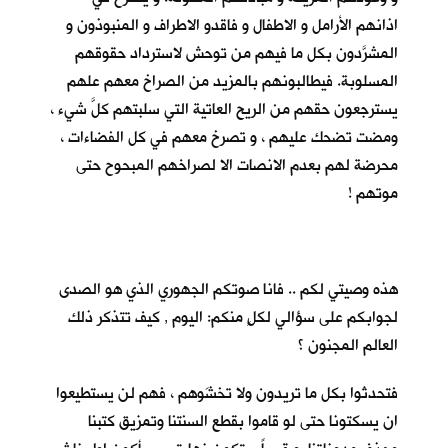
اذانهم الأرامل و الاطفال و فاقدو الاطراف و المنبوذون و
المشرَّدون بكل ما فيهم من توحش لاسترداد حقوقهم
المسلوبة. فيطالبونهم بالمزيد من الصراخ معهم علهم
يسترجعون حقهم من الريح العاتية التي سلبتهم كلَّ شيء ،
ومضت تضحك عليهم ، و تصرخ معهم في كل الفضاءات ،
محرضة لهم بعدم الانصات الا لصراخهم المبحوح حتى
موتهم !
هذه وصيتي لكم .. فانا صوتكم الجهوري الذي هو الصدى
لجوابكم على سؤالي لكلٍ منكم: اليوم , كيف تتذكر ذلك
العالم المجنون ؟
فتحدثوا بكل ما تريدون ولا تخشَوهم ، فهم لن يستطيعوا
ان يسكتونا حتى لو قاموا بقطع السنتنا وتمزيق كتبنا