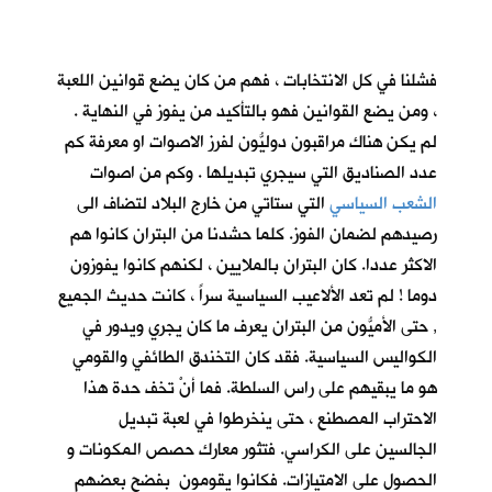
فشلنا في كل الانتخابات ، فهم من كان يضع قوانين اللعبة
، ومن يضع القوانين فهو بالتأكيد من يفوز في النهاية .
لم يكن هناك مراقبون دوليُّون لفرز الاصوات او معرفة كم
عدد الصناديق التي سيجري تبديلها . وكم من اصوات
الشعب السياسي
التي ستاتي من خارج البلاد لتضاف الى
رصيدهم لضمان الفوز. كلما حشدنا من البتران كانوا هم
الاكثر عددا. كان البتران بالملايين ، لكنهم كانوا يفوزون
دوما ! لم تعد الألاعيب السياسية سراً ، كانت حديث الجميع
, حتى الأميُّون من البتران يعرف ما كان يجري ويدور في
الكواليس السياسية. فقد كان التخندق الطائفي والقومي
هو ما يبقيهم على راس السلطة. فما أنْ تخف حدة هذا
الاحتراب المصطنع ، حتى ينخرطوا في لعبة تبديل
الجالسين على الكراسي. فتثور معارك حصص المكونات و
الحصول على الامتيازات. فكانوا يقومون بفضح بعضهم