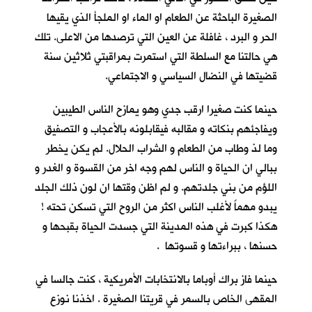
الصغيرة الباحثة عن الطعام او الماء او الملجأ الذي يقيها
الحر و البرد ، غافلة عن العين التي ترصدها من الاعلى. تلك
هي حالتنا مع السلطة التي استمرت بمراقبتي ثلاثين سنة
قضيتها في النضال السياسي و الاجتماعي.
حينما كنت صغيرا ارقب جدي وهو يمازح الناس الطيبين
ويفاجئهم بنكاته و مقالبه فيقابلونه بالأعجاب و التصفيق
وما لذ وطاب من الطعام و الشراب الحلال. لم يكن يخطر
ببالي ان الحياة و الناس لهم وجه اخر من القسوة و الغدر و
اللؤم من بني جلدتهم. و لم اظن وقتها ان لون ذلك الجلد
يبدو مهماً لأغلب الناس اكثر من الروح التي تسكن تحته !
هكذا كبرت في هذه المدينة التي جسدت الحياة بقبحها و
حسنها ، ببراءتها و قسوتها .
حينما فاز براك أوباما بالانتخابات الأمريكية ، كنت جالسا في
المقهى الخاص بالسمر في قريتنا الصغيرة . اخذنا نوزع