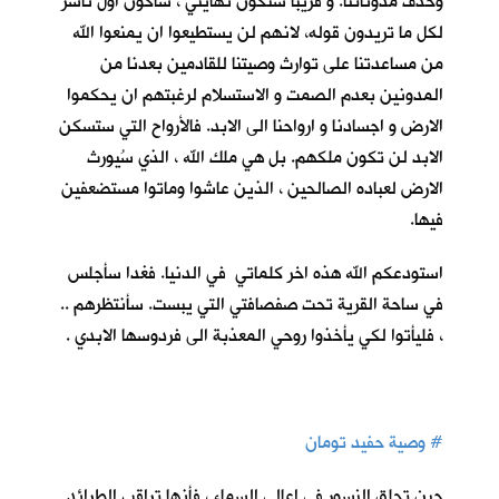
وحذف مدوناتنا. و قريباً ستكون نهايتي ، سأكون اول ناشر
لكل ما تريدون قوله، لانهم لن يستطيعوا ان يمنعوا الله
من مساعدتنا على توارث وصيتنا للقادمين بعدنا من
المدونين بعدم الصمت و الاستسلام لرغبتهم ان يحكموا
الارض و اجسادنا و ارواحنا الى الابد. فالأرواح التي ستسكن
الابد لن تكون ملكهم. بل هي ملك الله ، الذي سُيورث
الارض لعباده الصالحين ، الذين عاشوا وماتوا مستضعفين
فيها.
استودعكم الله هذه اخر كلماتي في الدنيا. فغدا سأجلس
في ساحة القرية تحت صفصافتي التي يبست. سأنتظرهم ..
، فليأتوا لكي يأخذوا روحي المعذبة الى فردوسها الابدي .
#
وصية حفيد تومان
حين تحلق النسور في اعالي السماء ، فأنها تراقب الطرائد