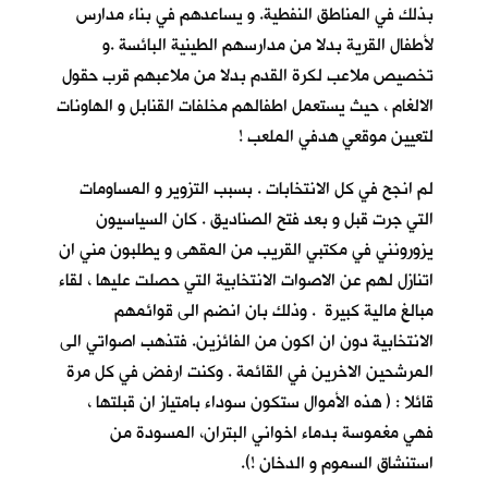
بذلك في المناطق النفطية. و يساعدهم في بناء مدارس
لأطفال القرية بدلا من مدارسهم الطينية البائسة .و
تخصيص ملاعب لكرة القدم بدلا من ملاعبهم قرب حقول
الالغام ، حيث يستعمل اطفالهم مخلفات القنابل و الهاونات
لتعيين موقعي هدفي الملعب !
لم انجح في كل الانتخابات . بسبب التزوير و المساومات
التي جرت قبل و بعد فتح الصناديق . كان السياسيون
يزورونني في مكتبي القريب من المقهى و يطلبون مني ان
اتنازل لهم عن الاصوات الانتخابية التي حصلت عليها ، لقاء
مبالغ مالية كبيرة . وذلك بان انضم الى قوائمهم
الانتخابية دون ان اكون من الفائزين. فتذهب اصواتي الى
المرشحين الاخرين في القائمة . وكنت ارفض في كل مرة
قائلا : ( هذه الأموال ستكون سوداء بامتياز ان قبلتها ،
فهي مغموسة بدماء اخواني البتران، المسودة من
استنشاق السموم و الدخان !).