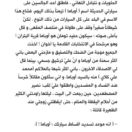
الحلويات و نتبادل التهاني ، فاطلق احد الجالسين على
سيارتي الحديثة اسم ( أوباما ) تيمناً بذلك اليوم. فشاع هذا
الاسم في البلد على كل السيارات من ذلك النوع . لكنَّ
شيطاناً صغيراً وقف على طاولة في منتصف المقهى و قال
بأعلى صوته : سيكون حفيد تومان هو أوباما قرية البتران !
وهو مرشحنا في الانتخابات القادمة يا اخوان ! اخذت
الجميع موجة من الضحك والتصفيق و مازحني البعض باني
اكثر سمنة من أوباما و انّ عليَّ ترشيق جسمي. بينما قال
لي الاصدقاء الاخرون ، باني اكثر شبها بالملاكم (محمد
علي كلاي ) منه بالسيد أوباما. و اني سأكون مقاتلاً شرساً
ضد الفساد و المفسدين واطلقوا عليّ لقب: نصير
المضطهدين. حين رجعت الى البيت ، ليلتها راودتني الكثير
من أحلام اليقظة والمنام ، حتى ايقظتني زوجتي عند
الظهيرة قائلة :
– ( انه موعد تسديد اقساط سيارتك ؛ أوباما ! ).