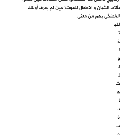
بآلاف الشبان و الاطفال للموت؟ حين لم يعرف أولئك
المُضحَّى بهم من معنى
للج
نّ
ة
ا
و
ل
ل
ش
ه
ا
د
ة
س
و