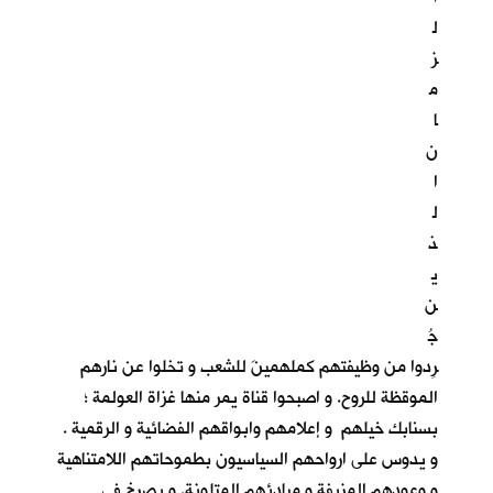
ل
ز
م
ا
ن
ا
ل
ذ
ي
ن
جُ
رِدوا من وظيفتهم كملهمينَ للشعب و تخلوا عن نارهم
الموقظة للروح. و اصبحوا قناة يمر منها غزاة العولمة ؛
بسنابك خيلهم و إعلامهم وابواقهم الفضائية و الرقمية .
و يدوس على ارواحهم السياسيون بطموحاتهم اللامتناهية
و وعودهم المزيفة و مبادئهم المتلونة. و يصرخ في