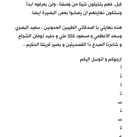
قبل. فهم يتخيلون شيئا من وصفنا ، ولن يعرفوه ابداً.
وستكون نهايتهم ان يُصابوا بعمى البصيرة ايضا.
هذه نهايتي يا اصدقائي الطيبين المدونين ، سعيد البصري
وسعد الاعظمي و مسعود كاكا علي و حفيد تومان الشجاع
و شاعرنا المبدع ذا القصديتين و بصير قريتنا الحكيم ..
ارجوكم و اتوسل اليكم
أ
لّ
ا
ت
س
ت
س
ل
م