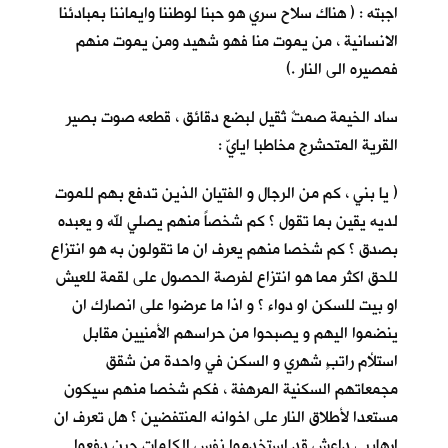
اجبته : ( هناك سلاح سري هو حبنا لوطننا وايماننا بمبادئنا
الانسانية ، من يموت منا فهو شهيد ومن يموت منهم
فمصيره الى النار .)
ساد الخيمة صمتٌ ثقيل لبضع دقائق ، قطعه صوت بصير
القرية
المتحشرج مخاطبا ايايّ :
( يا بني ، كم من الرجال و الفتيان الذين تدفع بهم للموت
لديه يقين بما تقول ؟ كم شخصاً منهم يصلي لله و يعبده
بصدق ؟ كم شخصا منهم يعرف ان ما تقولون به هو انتزاع
للحق اكثر مما هو انتزاع لفرصة الحصول على لقمة للعيش
او بيت للسكن او دواء ؟ و اذا ما عرضوا على انصارك ان
ينضموا اليهم و يصبحوا من حراسهم الأمنيين مقابل
استلأم راتبٍ شهري و السكن في واحدة من شقق
مجمعاتهم السكنية المرهفة ، فكم شخصا منهم سيكون
مستعدا لأطلاق النار على اخوانه المنتفضين ؟ هل تعرف ان
ارهابيي داعش قد استخدموا نفس الكلمات حين دفعوا