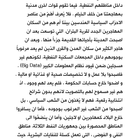
داخل مناطقهم النفطية. فيما تقوم قوات اخرى مدنية
بمهاجمتنا من خلف الخيام . فلا يُعرف أهُمْ من عناصر
الاحزاب السياسية المندسين بيننا أم هم من السكان
المهاجرين الجدد لقرية البتران. التي توسعت بعد ان
اصبحت المدينة بأحيائها القديمة جزءاً منها . وبعد ان
هاجر الكثير من سكان المدن والقرى الذين لم يعد مرغوباً
بوجودهم داخل المجمعات السكنية النفطية. لكونهم غير
مسجلين ضمن قيود نظام المعلومات الكبير (Big Data) .
فاصبحوا بلا عمل و لا تخصيصات صحية او غذائية او مالية .
و اضحوا خارج حسابات الحكومة ، فلم يعد لهم وجود ، اذ
هم غير مسموح لهم بالتصويت لانهم بدون شرائح
انتخابية رقمية. فهم لا يُعَدّون من الشعب السياسي ، بل
اصبحوا من الشعب غير المرغوب بوجوده ، فأما ان يسافروا
خارج البلاد كمهاجرين او لاجئين، وأما ان ينضمُّوا الى
المناطق المحصورة بين جمهوريات النفط الثلاثة. مناطق
النفي و الفوضى ، التي تعمل كسلة للنفايات البشرية. حيث