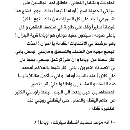
الحلويات و نتبادل التهاني ، فاطلق احد الجالسين على
سيارتي الحديثة اسم ( أوباما ) تيمناً بذلك اليوم. فشاع هذا
الاسم في البلد على كل السيارات من ذلك النوع . لكنَّ
شيطاناً صغيراً وقف على طاولة في منتصف المقهى و قال
بأعلى صوته : سيكون حفيد تومان هو أوباما قرية البتران !
وهو مرشحنا في الانتخابات القادمة يا اخوان ! اخذت
الجميع موجة من الضحك والتصفيق و مازحني البعض باني
اكثر سمنة من أوباما و انّ عليَّ ترشيق جسمي. بينما قال
لي الاصدقاء الاخرون ، باني اكثر شبها بالملاكم (محمد
علي كلاي ) منه بالسيد أوباما. و اني سأكون مقاتلاً شرساً
ضد الفساد و المفسدين واطلقوا عليّ لقب: نصير
المضطهدين. حين رجعت الى البيت ، ليلتها راودتني الكثير
من أحلام اليقظة والمنام ، حتى ايقظتني زوجتي عند
الظهيرة قائلة :
– ( انه موعد تسديد اقساط سيارتك ؛ أوباما ! ).