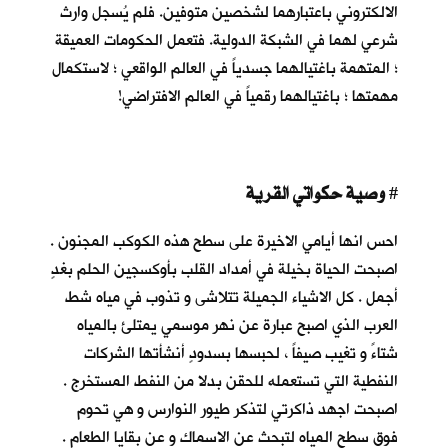
الالكتروني باعتبارهما لشخصين متوفين. فلم يُسجل وارث
شرعي لهما في الشبكة الدولية. فتعمل الحكومات العميقة
؛ المتهمة باغتيالهما جسدياً في العالم الواقعي ؛ لاستكمال
مهمتها ؛ باغتيالهما رقمياً في العالم الافتراضي!
وصية حكواتي القرية
#
احس انها أيامي الاخيرة على سطح هذه الكوكب المجنون .
اصبحت الحياة بخيلة في أمداد القلب بأوكسجين الحلم بغدٍ
أجمل . كل الاشياء الجميلة تتلاشى و تذوب في مياه شط
العرب الذي اصبح عبارة عن نهر موسمي يمتلئ بالمياه
شتاءً و تغيب صيفاً ، لحبسها بسدودٍ أنشأتها الشركات
النفطية التي تستعمله للحقن بدلا من النفط المستخرج .
اصبحت اجهد ذاكرتي لتذكر طيور النوارس و هي تحوم
فوق سطح المياه لتبحث عن الاسماك و عن بقايا الطعام .