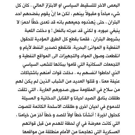
البعص الاخر للتسقيط السياسي او الابتزاز المالي . كان كل
شيء مباحاً و مقبولاً بينهم ، لكن ما إنْ يقوم بفضحهم احد
البتران ، حتى يُهدِّدوه جميعهم بانه قد تعدى خطًّاً احمرَ؛ لا
ينبغي عبوره. و لكني قد عبرته بالفعل ! و دخلت اللعبة
بشروط البتران . فقمنا بقطع كل الطرق المؤدية للحقول
النفطية و الموانئ البحرية. فانقطع تصدير النفط لأيام و
انقطعت وصول المواد والتجهيزات الى المواقع النفطية و
التجمعات السكانية التي قاموا ببنائها للشعب السياسي
الذي احاطوا انفسهم به . دخلت قوات أمنهم باشتباكات
عنيفة معنا ، و قتلوا العديد من الشباب الذين لم يكن لهم
من سلاح في المقاومة سوى صدورهم العارية ، التي تلقت
طلقات بنادق الصيد احيانا و القنابل الدخانية و المسيلة
للدموع في احيان اخرى و طلقات الاسلحة الكاتمة للصوت
كحلول اخيرة ! أنشأنا خطاً اولاً للصد و خطاً آخرَ من خيامنا ،
التي كانت معرضة في اي لحظة للهدم من قبل قواتهم
العسكرية التي تهاجمنا من الأمام منطلقة من مواقعها