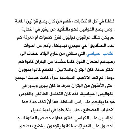
فشلنا في كل الانتخابات ، فهم من كان يضع قوانين اللعبة
، ومن يضع القوانين فهو بالتأكيد من يفوز في النهاية .
لم يكن هناك مراقبون دوليُّون لفرز الاصوات او معرفة كم
عدد الصناديق التي سيجري تبديلها . وكم من اصوات
الشعب السياسي
التي ستاتي من خارج البلاد لتضاف الى
رصيدهم لضمان الفوز. كلما حشدنا من البتران كانوا هم
الاكثر عددا. كان البتران بالملايين ، لكنهم كانوا يفوزون
دوما ! لم تعد الألاعيب السياسية سراً ، كانت حديث الجميع
, حتى الأميُّون من البتران يعرف ما كان يجري ويدور في
الكواليس السياسية. فقد كان التخندق الطائفي والقومي
هو ما يبقيهم على راس السلطة. فما أنْ تخف حدة هذا
الاحتراب المصطنع ، حتى ينخرطوا في لعبة تبديل
الجالسين على الكراسي. فتثور معارك حصص المكونات و
الحصول على الامتيازات. فكانوا يقومون بفضح بعضهم