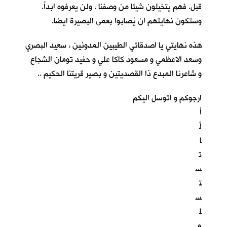
قبل. فهم يتخيلون شيئا من وصفنا ، ولن يعرفوه ابداً.
وستكون نهايتهم ان يُصابوا بعمى البصيرة ايضا.
هذه نهايتي يا اصدقائي الطيبين المدونين ، سعيد البصري
وسعد الاعظمي و مسعود كاكا علي و حفيد تومان الشجاع
و شاعرنا المبدع ذا القصديتين و بصير قريتنا الحكيم ..
ارجوكم و اتوسل اليكم
أ
لّ
ا
ت
س
ت
س
ل
م