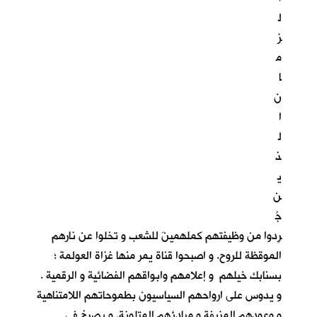
ل
ز
م
ا
ن
ا
ل
ذ
ي
ن
جُ
رِدوا من وظيفتهم كملهمينَ للشعب و تخلوا عن نارهم
الموقظة للروح. و اصبحوا قناة يمر منها غزاة العولمة ؛
بسنابك خيلهم و إعلامهم وابواقهم الفضائية و الرقمية .
و يدوس على ارواحهم السياسيون بطموحاتهم اللامتناهية
و وعودهم المزيفة و مبادئهم المتلونة. و يصرخ في