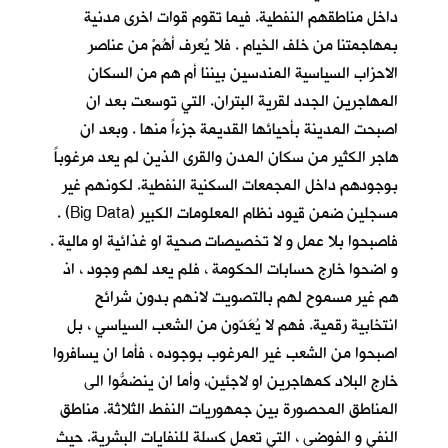
داخل مناطقهم النفطية. فيما تقوم قوات اخرى مدنية
بمهاجمتنا من خلف الخيام . فلا يُعرف أهُمْ من عناصر
الاحزاب السياسية المندسين بيننا أم هم من السكان
المهاجرين الجدد لقرية البتران. التي توسعت بعد ان
اصبحت المدينة بأحيائها القديمة جزءاً منها . وبعد ان
هاجر الكثير من سكان المدن والقرى الذين لم يعد مرغوباً
بوجودهم داخل المجمعات السكنية النفطية. لكونهم غير
مسجلين ضمن قيود نظام المعلومات الكبير (Big Data) .
فاصبحوا بلا عمل و لا تخصيصات صحية او غذائية او مالية .
و اضحوا خارج حسابات الحكومة ، فلم يعد لهم وجود ، اذ
هم غير مسموح لهم بالتصويت لانهم بدون شرائح
انتخابية رقمية. فهم لا يُعَدّون من الشعب السياسي ، بل
اصبحوا من الشعب غير المرغوب بوجوده ، فأما ان يسافروا
خارج البلاد كمهاجرين او لاجئين، وأما ان ينضمُّوا الى
المناطق المحصورة بين جمهوريات النفط الثلاثة. مناطق
النفي و الفوضى ، التي تعمل كسلة للنفايات البشرية. حيث