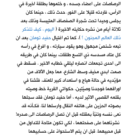
الرصاصات على اعضاء جسده ، و ختموها بطلقة اخيرة في
الرأس، فاردته قتيلا على الفور. حدث ذلك ، حينما كان
يجلس وحيدا تحت شجرة الصفصاف المتيبسة وذلك بعد
ثلاثة أيام من نشره حكايته الاخيرة (
اليوم ، كيف تتذكر
ذلك العالم المجنون ؟
)
. كما تم اغتيال
حفيد تومان
بعد ان
تبعه شخصٌ مجهول وهو يقود سيارته ، و افرغ في رأسه
كل عتاد مسدسه ذي التسع طلقات، بينما كان في طريقه
الى احدى تجمعات انصاره ليلقي خطابه الاخير . فسقط في
صمت ابدي مخيف وسط الشارع. مما جعل الآلاف من
مؤيِّديه في حالة هياج و استعداد كبير للعنف. فتَّشنا في
اوراقهما فوجدنا وصيَّتين. حكواتي القرية خط وصيته
بقلمه القصبي الاثير لديه ، أما حفيد تومان فقد سجلها
بصوته الحزين على هاتفه النقال وارسلها لنا. فكـأنه قد
نعى نفسه وتنبَّأ بمقتله قبل ان تصل الرصاصات الى صدره!
نشرناهما على صفحتهما ، لكي تكون متاحة للتداول من
قبل محبيهما. قبل ان يتم الاستحواذ على حسابيهما