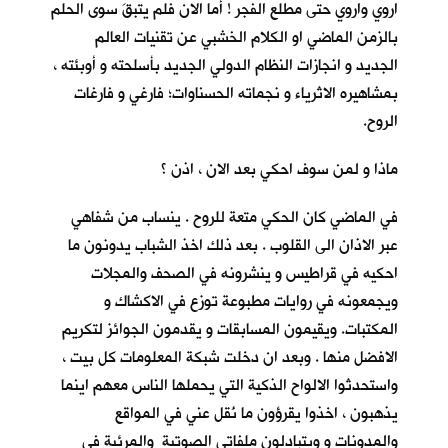
اروي واروي حتى مطلع الفجر ! أما الان فلم يتبقَ سوى الحلم
بالزمن الماضي او الكلام الخشبي عن تقنيات العالم
الجديد و انجازات النظام الدولي الجديد بأسلحته و أوبئته ،
بمشاهيره الاثرياء و نجماته الحسناوات؛ فارغي و فارغات
الروح.
ماذا و لمن سوف احكي بعد الان ، اذن ؟
في الماضي كان الحكي متعة للروح . ينساب من شفاهي
عبر الاذان الى القلوب . بعد ذلك اخذ الشباب يدونون ما
احكيه في قراطيس و ينشرونه في الصحف والمجلات
ويجمعونه في روايات مطبوعة توزع في الاكشاك و
المكتبات. ويقيمون المسابقات و يقدمون الجوائز لتكريم
الافضل منها . وبعد ان دخلت شبكة المعلومات كل بيت ،
واستحدثوا الالواح الذكية التي يحملها الناس معهم اينما
يذهبون ، اخذوا يقرؤون ما نُقل عني في المواقع
والمدونات و ويتبادلون ملفاتي الصوتية والمرئية في