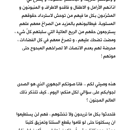
اذانهم الأرامل و الاطفال و فاقدو الاطراف و المنبوذون و
المشرَّدون بكل ما فيهم من توحش لاسترداد حقوقهم
المسلوبة. فيطالبونهم بالمزيد من الصراخ معهم علهم
يسترجعون حقهم من الريح العاتية التي سلبتهم كلَّ شيء ،
ومضت تضحك عليهم ، و تصرخ معهم في كل الفضاءات ،
محرضة لهم بعدم الانصات الا لصراخهم المبحوح حتى
موتهم !
هذه وصيتي لكم .. فانا صوتكم الجهوري الذي هو الصدى
لجوابكم على سؤالي لكلٍ منكم: اليوم , كيف تتذكر ذلك
العالم المجنون ؟
فتحدثوا بكل ما تريدون ولا تخشَوهم ، فهم لن يستطيعوا
ان يسكتونا حتى لو قاموا بقطع السنتنا وتمزيق كتبنا