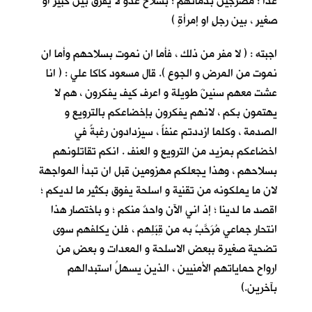
غداً ؛ مضرجين بدمائهم ؛ بسلاح عدوٍّ لا يفرق بين كبيرٍ او
صغيرٍ ، بين رجلٍ او إمرأةٍ )
اجبته : ( لا مفر من ذلك ، فأما ان نموت بسلاحهم وأما ان
نموت من المرض و الجوع ). قال مسعود كاكا علي : ( انا
عشت معهم سنينَ طويلة و اعرف كيف يفكرون ، هم لا
يهتمون بكم ، لانهم يفكرون بإخضاعكم بالترويع و
الصدمة ، وكلما ازددتم عنفاً ، سيزدادون رغبةً في
اخضاعكم بمزيد من الترويع و العنف . انكم تقاتلونهم
بسلاحهم ، وهذا يجعلكم مهزومين قبل ان تبدأ المواجهة
لان ما يملكونه من تقنية و اسلحة يفوق بكثير ما لديكم ؛
اقصد ما لدينا ؛ إذ اني الآن واحدٌ منكم ؛ و باختصار هذا
انتحار جماعي مُرَحَّبٌ به من قِبَلِهم ، فلن يكلفهم سوى
تضحية صغيرة ببعض الاسلحة و المعدات و بعضٍ من
ارواح حماياتهم الأمنيين ، الذين يسهلُ استبدالهم
بآخرين.)