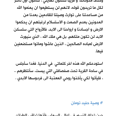
وحذف مدوناتنا. و قريباً ستكون نهايتي ، سأكون اول ناشر
لكل ما تريدون قوله، لانهم لن يستطيعوا ان يمنعوا الله
من مساعدتنا على توارث وصيتنا للقادمين بعدنا من
المدونين بعدم الصمت و الاستسلام لرغبتهم ان يحكموا
الارض و اجسادنا و ارواحنا الى الابد. فالأرواح التي ستسكن
الابد لن تكون ملكهم. بل هي ملك الله ، الذي سُيورث
الارض لعباده الصالحين ، الذين عاشوا وماتوا مستضعفين
فيها.
استودعكم الله هذه اخر كلماتي في الدنيا. فغدا سأجلس
في ساحة القرية تحت صفصافتي التي يبست. سأنتظرهم ..
، فليأتوا لكي يأخذوا روحي المعذبة الى فردوسها الابدي .
#
وصية حفيد تومان
حين تحلق النسور في اعالي السماء ، فأنها تراقب الطرائد