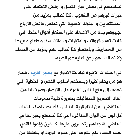
نساعدهم في نفض غبار الكسل و رفض الاعتماد على
خبرات غيرهم من الشعوب . كنا نطالب بمزيد من
المستثمرين و البنوك الاجنبية التي تمتص فائض الارباح
لجيبوهم بدلا من الاعتماد على استثمار أموال النفط التي
كانت تُهدر كرواتب و امتيازات و بدلات سفر و طعام و غيرها
من المصاريف. وباختصار كنا نطالب لهم بمزيد من السمك
ولا نطالب لهم بحق تعليمهم الصيد.
في السنوات الاخيرة تبادلتُ الادوار مع
بصير القرية
. فصار
هو من يحلم كثيرا ويستخدم اسلوب القص و الحكاية التي
تهدف إلى منح الناس القدرة على الابصار. وصرت انا من
اعتاد التصريح للفضائيات بضرورة تلبية طموحات
المنتفضين من ابناء قرية البتران . فأصبحتُ اصف للشباب
كل لون من الوان الحدائق، التي كنا نستمتع بخيراتها في
الماضي. فنجعلهم يتحسرون عليها، كالذين وُلِدوا فاقدي
نعمة البصر، فلم يتعرفوا على حمرة الورود او بياضها من