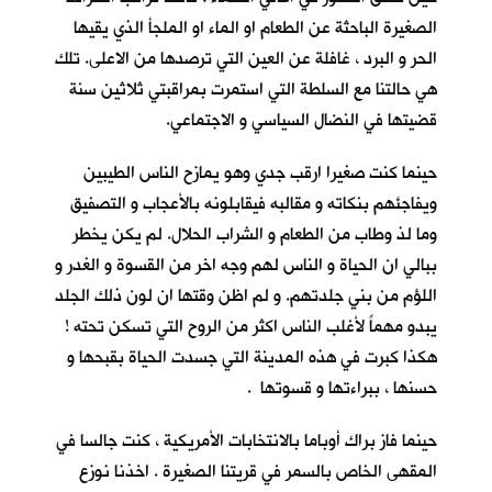
الصغيرة الباحثة عن الطعام او الماء او الملجأ الذي يقيها
الحر و البرد ، غافلة عن العين التي ترصدها من الاعلى. تلك
هي حالتنا مع السلطة التي استمرت بمراقبتي ثلاثين سنة
قضيتها في النضال السياسي و الاجتماعي.
حينما كنت صغيرا ارقب جدي وهو يمازح الناس الطيبين
ويفاجئهم بنكاته و مقالبه فيقابلونه بالأعجاب و التصفيق
وما لذ وطاب من الطعام و الشراب الحلال. لم يكن يخطر
ببالي ان الحياة و الناس لهم وجه اخر من القسوة و الغدر و
اللؤم من بني جلدتهم. و لم اظن وقتها ان لون ذلك الجلد
يبدو مهماً لأغلب الناس اكثر من الروح التي تسكن تحته !
هكذا كبرت في هذه المدينة التي جسدت الحياة بقبحها و
حسنها ، ببراءتها و قسوتها .
حينما فاز براك أوباما بالانتخابات الأمريكية ، كنت جالسا في
المقهى الخاص بالسمر في قريتنا الصغيرة . اخذنا نوزع