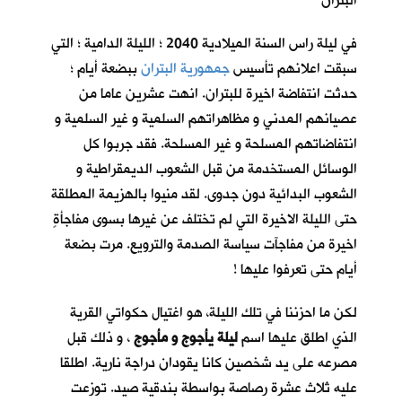
البتران
في ليلة راس السنة الميلادية 2040 ؛ الليلة الدامية ؛ التي
سبقت اعلانهم تأسيس
جمهورية البتران
ببضعة أيام ؛
حدثت انتفاضة اخيرة للبتران. انهت عشرين عاما من
عصيانهم المدني و مظاهراتهم السلمية و غير السلمية و
انتفاضاتهم المسلحة و غير المسلحة. فقد جربوا كل
الوسائل المستخدمة من قبل الشعوب الديمقراطية و
الشعوب البدائية دون جدوى. لقد منيوا بالهزيمة المطلقة
حتى الليلة الاخيرة التي لم تختلف عن غيرها بسوى مفاجأةٍ
اخيرة من مفاجآت سياسة الصدمة والترويع. مرت بضعة
أيام حتى تعرفوا عليها !
لكن ما احزننا في تلك الليلة، هو اغتيال حكواتي القرية
الذي اطلق عليها اسم
ليلة يأجوج و مأجوج
، و ذلك قبل
مصرعه على يد شخصين كانا يقودان دراجة نارية. اطلقا
عليه ثلاث عشرة رصاصة بواسطة بندقية صيد. توزعت