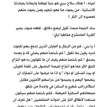
اجبته : ( هناك سلاح سري هو حبنا لوطننا وايماننا بمبادئنا
الانسانية ، من يموت منا فهو شهيد ومن يموت منهم
فمصيره الى النار .)
ساد الخيمة صمتٌ ثقيل لبضع دقائق ، قطعه صوت بصير
القرية
المتحشرج مخاطبا ايايّ :
( يا بني ، كم من الرجال و الفتيان الذين تدفع بهم للموت
لديه يقين بما تقول ؟ كم شخصاً منهم يصلي لله و يعبده
بصدق ؟ كم شخصا منهم يعرف ان ما تقولون به هو انتزاع
للحق اكثر مما هو انتزاع لفرصة الحصول على لقمة للعيش
او بيت للسكن او دواء ؟ و اذا ما عرضوا على انصارك ان
ينضموا اليهم و يصبحوا من حراسهم الأمنيين مقابل
استلأم راتبٍ شهري و السكن في واحدة من شقق
مجمعاتهم السكنية المرهفة ، فكم شخصا منهم سيكون
مستعدا لأطلاق النار على اخوانه المنتفضين ؟ هل تعرف ان
ارهابيي داعش قد استخدموا نفس الكلمات حين دفعوا