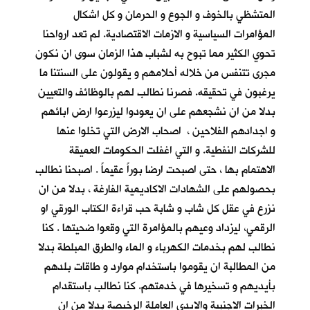
المتشظي بالخوف و الجوع و الحرمان و كل اشكال
المؤامرات السياسية و الازمات الاقتصادية. لم تعد ارواحنا
تحوي الكثير مما تبوح به لشباب هذا الزمان سوى ان نكون
مجرى تتنفس من خلاله أحلامهم و يقولون على السنتنا ما
يرغبون في تحقيقه. فصرنا نطالب لهم بالوظائف والتعيين
بدلا من ان نشجعهم على ان يعودوا ليزرعوا ارض ابائهم
و اجدادهم الفلاحين ، اصحاب الارض التي تخلوا عنها
للشركات النفطية. و التي اغفلت الحكومات العميقة
الاهتمام بها ، حتى اصبحت ارضا بوراً عقيماً . اصبحنا نطالب
بحصولهم على الشهادات الاكاديمية الفارغة ، بدلا من ان
نزرع في عقل كل شاب و شابة حب قراءة الكتاب الورقي او
الرقمي، ليزداد وعيهم بالمؤامرة التي وقعوا ضحيتها . كنا
نطالب لهم بخدمات الكهرباء و الماء والطرق المبلطة بدلا
من المطالبة ان يقوموا باستخدام موارد و طاقات بلدهم
بأيديهم و تسخيرها في خدمتهم. كنا نطالب باستقدام
الخبرات الاجنبية والايدي العاملة الرخيصة بدلا من ان