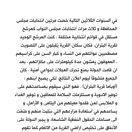
في السنوات الثلاثين التالية خضت مرتين انتخابات مجلس
المحافظة و ثلاث مرات انتخابات مجلس النواب كمرشح
مستقل في قوائم انتخابية مختلفة . كنت المرشح الوحيد
لقرية البتران. فكان سكان القرية يُقبلون على التصويت
مصطحبين عوائلهم من النساء و كبار السن على كراسيهم
. المعوقون يمشون عدة كيلومترات على عكازاتهم ، بعد
ان قامت الدولة بمنع تحرك العجلات لدواعي أمنية . كان
الجميع متشوقاً ليوم اعلان النتائج، لكي يصبح ابنهم :
(أوباما قرية البتران) . فهو الذي سيقوم بمساعدتهم على
توفير الادوية و مستلزمات السلامة للمعاقين و توفير الغداء
و الملابس لمن فقدوا معيلهم من اليتامى و الأرامل. و
يساعدهم في استعادة مزارعهم التي سُلِبتْ منهم و ضُمَّت
الى مساحات الحقول النفطية الشاسعة. و يجبر الدولة على
الأنفاق على تخليص اراضي القرية من الالغام كما تقوم