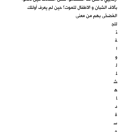
بآلاف الشبان و الاطفال للموت؟ حين لم يعرف أولئك
المُضحَّى بهم من معنى
للج
نّ
ة
ا
و
ل
ل
ش
ه
ا
د
ة
س
و