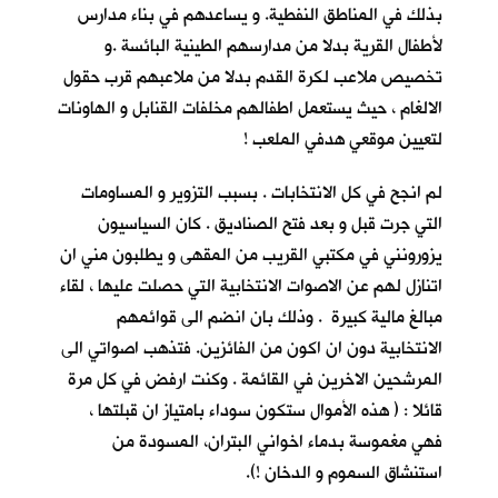
بذلك في المناطق النفطية. و يساعدهم في بناء مدارس
لأطفال القرية بدلا من مدارسهم الطينية البائسة .و
تخصيص ملاعب لكرة القدم بدلا من ملاعبهم قرب حقول
الالغام ، حيث يستعمل اطفالهم مخلفات القنابل و الهاونات
لتعيين موقعي هدفي الملعب !
لم انجح في كل الانتخابات . بسبب التزوير و المساومات
التي جرت قبل و بعد فتح الصناديق . كان السياسيون
يزورونني في مكتبي القريب من المقهى و يطلبون مني ان
اتنازل لهم عن الاصوات الانتخابية التي حصلت عليها ، لقاء
مبالغ مالية كبيرة . وذلك بان انضم الى قوائمهم
الانتخابية دون ان اكون من الفائزين. فتذهب اصواتي الى
المرشحين الاخرين في القائمة . وكنت ارفض في كل مرة
قائلا : ( هذه الأموال ستكون سوداء بامتياز ان قبلتها ،
فهي مغموسة بدماء اخواني البتران، المسودة من
استنشاق السموم و الدخان !).