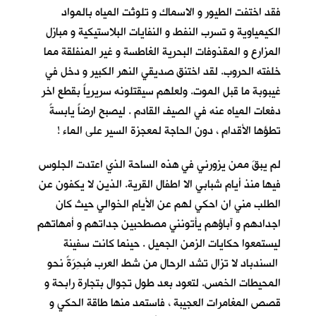
فقد اختفت الطيور و الاسماك و تلوثت المياه بالمواد
الكيمياوية و تسرب النفط و النفايات البلاستيكية و مبازل
المزارع و المقذوفات البحرية الغاطسة و غير المنفلقة مما
خلفته الحروب. لقد اختنق صديقي النهر الكبير و دخل في
غيبوبة ما قبل الموت. ولعلهم سيقتلونه سريرياً بقطع اخر
دفعات المياه عنه في الصيف القادم . ليصبح ارضاً يابسةً
تطؤها الأقدام ، دون الحاجة لمعجزة السير على الماء !
لم يبقَ ممن يزورني في هذه الساحة الذي اعتدت الجلوس
فيها منذ أيام شبابي الا اطفال القرية. الذين لا يكفون عن
الطلب مني ان احكي لهم عن الأيام الخوالي حيث كان
اجدادهم و آباؤهم يأتونني مصطحبين جداتهم و أمهاتهم
ليستمعوا حكايات الزمن الجميل . حينما كانت سفينة
السندباد لا تزال تشد الرحال من شط العرب مُبحِرَةً نحو
المحيطات الخمس. لتعود بعد طول تجوال بتجارة رابحة و
قصص المغامرات العجيبة ، فاستمد منها طاقة الحكي و