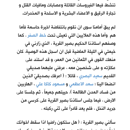
تنشط فيها الفيروسات القاتلة وعصابات ومافيات القتل و
تجارة الرقيق و الاعضاء البشرية و الاسلحة و المخدرات.
لم يبقَ أمامنا سوى ان نقوم بانتفاضة اخيرة حاسمة فأما
هم وأما هذه الملايين التي تعيش تحت
خط الصفر
. كما
وصفهم استاذنا الحكيم بصير القرية ، الذي زارني في
خيمتي في الليلة الماضية قبل ان اسجل هذه الوصية. كان
منهك القوى في الثمانين من العمر، و قد استند على
عكازته و على شخصين معه ، عرفني عليهما صديقي
القديم
سعيد البصري
، قائلا : ( اعرفك بصديقيّ الذين
انضمّا الينا ؛
سعد الاعظمي
و
مسعود كاكا علي
، الهاربين
من فساد المدن الظالمة ). حييتهم جميعاً ، ثم جلسنا على
الارض ، فيما جلس استاذنا بصير القرية على كرسي من
جريد النخل ، فلم يعد قادراً على ثني ركبته .
سألني بصير القرية : ( هل ستكون راضيا اذا سقط اخوانك