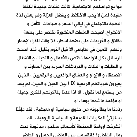
مواقع تواصلهم الاجتماعية. كانت تقنيات جديدة لكنها
مفيدة لمن لا يحب الاختلاط و يفضل العزلة ولم يعش لذة
البهجة بالاجتماع في ليالي السمر و صباحات التأمل و
الانشراح. اصبحت الملفات المنشورة تقتصر على بضعة
دقائق و الغريدات على بضعة اسطر. فلا وقت للقراء لإهدار
وقتهم الثمين في متابعتي الا قبل النوم بقليل. فقد اضحت
الرسائل بكل انواعها تختص بالأعمال و التحيات و الاشغال
و الطلبات و النكات و الدردشات السرية بين المعارف و
الاصدقاء و الازواج و العشاق الواقعيين و الرقميين ، الذين
يغيرون هوياتهم الرقمية (ID) بين الحين و الحين. لم يعد
من يستمع لما نقول ، الا اذا عدنا بذاكرتهم لذكرى جميلة
او مؤلمة عاشوها يوما ، او
ردّدنا ما يطالبونه من حقوق سياسية او معيشية . لقد عَلِقَنا
بسنارتيًّ الذكريات القديمة و السياسية اليومية . لقد
انشرخت ارواحنا المحنطة كأسماكٍ مملحةٍ ، مدفونة تحت
رمال الشاطئ ! فانقسمت بين الماضي الجميل و الحاضر