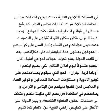
في السنوات الثلاثين التالية خضت مرتين انتخابات مجلس
المحافظة و ثلاث مرات انتخابات مجلس النواب كمرشح
مستقل في قوائم انتخابية مختلفة . كنت المرشح الوحيد
لقرية البتران. فكان سكان القرية يُقبلون على التصويت
مصطحبين عوائلهم من النساء و كبار السن على كراسيهم
. المعوقون يمشون عدة كيلومترات على عكازاتهم ، بعد
ان قامت الدولة بمنع تحرك العجلات لدواعي أمنية . كان
الجميع متشوقاً ليوم اعلان النتائج، لكي يصبح ابنهم :
(أوباما قرية البتران) . فهو الذي سيقوم بمساعدتهم على
توفير الادوية و مستلزمات السلامة للمعاقين و توفير الغداء
و الملابس لمن فقدوا معيلهم من اليتامى و الأرامل. و
يساعدهم في استعادة مزارعهم التي سُلِبتْ منهم و ضُمَّت
الى مساحات الحقول النفطية الشاسعة. و يجبر الدولة على
الأنفاق على تخليص اراضي القرية من الالغام كما تقوم