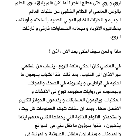
اروي واروي حتى مطلع الفجر ! أما الان فلم يتبقَ سوى الحلم
بالزمن الماضي او الكلام الخشبي عن تقنيات العالم
الجديد و انجازات النظام الدولي الجديد بأسلحته و أوبئته ،
بمشاهيره الاثرياء و نجماته الحسناوات؛ فارغي و فارغات
الروح.
ماذا و لمن سوف احكي بعد الان ، اذن ؟
في الماضي كان الحكي متعة للروح . ينساب من شفاهي
عبر الاذان الى القلوب . بعد ذلك اخذ الشباب يدونون ما
احكيه في قراطيس و ينشرونه في الصحف والمجلات
ويجمعونه في روايات مطبوعة توزع في الاكشاك و
المكتبات. ويقيمون المسابقات و يقدمون الجوائز لتكريم
الافضل منها . وبعد ان دخلت شبكة المعلومات كل بيت ،
واستحدثوا الالواح الذكية التي يحملها الناس معهم اينما
يذهبون ، اخذوا يقرؤون ما نُقل عني في المواقع
والمدونات و ويتبادلون ملفاتي الصوتية والمرئية في