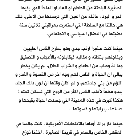
الصغيرة الباحثة عن الطعام او الماء او الملجأ الذي يقيها
الحر و البرد ، غافلة عن العين التي ترصدها من الاعلى. تلك
هي حالتنا مع السلطة التي استمرت بمراقبتي ثلاثين سنة
قضيتها في النضال السياسي و الاجتماعي.
حينما كنت صغيرا ارقب جدي وهو يمازح الناس الطيبين
ويفاجئهم بنكاته و مقالبه فيقابلونه بالأعجاب و التصفيق
وما لذ وطاب من الطعام و الشراب الحلال. لم يكن يخطر
ببالي ان الحياة و الناس لهم وجه اخر من القسوة و الغدر و
اللؤم من بني جلدتهم. و لم اظن وقتها ان لون ذلك الجلد
يبدو مهماً لأغلب الناس اكثر من الروح التي تسكن تحته !
هكذا كبرت في هذه المدينة التي جسدت الحياة بقبحها و
حسنها ، ببراءتها و قسوتها .
حينما فاز براك أوباما بالانتخابات الأمريكية ، كنت جالسا في
المقهى الخاص بالسمر في قريتنا الصغيرة . اخذنا نوزع