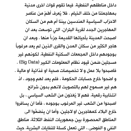
داخل مناطقهم النفطية. فيما تقوم قوات اخرى مدنية
بمهاجمتنا من خلف الخيام . فلا يُعرف أهُمْ من عناصر
الاحزاب السياسية المندسين بيننا أم هم من السكان
المهاجرين الجدد لقرية البتران. التي توسعت بعد ان
اصبحت المدينة بأحيائها القديمة جزءاً منها . وبعد ان
هاجر الكثير من سكان المدن والقرى الذين لم يعد مرغوباً
بوجودهم داخل المجمعات السكنية النفطية. لكونهم غير
مسجلين ضمن قيود نظام المعلومات الكبير (Big Data) .
فاصبحوا بلا عمل و لا تخصيصات صحية او غذائية او مالية .
و اضحوا خارج حسابات الحكومة ، فلم يعد لهم وجود ، اذ
هم غير مسموح لهم بالتصويت لانهم بدون شرائح
انتخابية رقمية. فهم لا يُعَدّون من الشعب السياسي ، بل
اصبحوا من الشعب غير المرغوب بوجوده ، فأما ان يسافروا
خارج البلاد كمهاجرين او لاجئين، وأما ان ينضمُّوا الى
المناطق المحصورة بين جمهوريات النفط الثلاثة. مناطق
النفي و الفوضى ، التي تعمل كسلة للنفايات البشرية. حيث