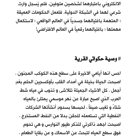
الالكتروني باعتبارهما لشخصين متوفين. فلم يُسجل وارث
شرعي لهما في الشبكة الدولية. فتعمل الحكومات العميقة
؛ المتهمة باغتيالهما جسدياً في العالم الواقعي ؛ لاستكمال
مهمتها ؛ باغتيالهما رقمياً في العالم الافتراضي!
وصية حكواتي القرية
#
احس انها أيامي الاخيرة على سطح هذه الكوكب المجنون .
اصبحت الحياة بخيلة في أمداد القلب بأوكسجين الحلم بغدٍ
أجمل . كل الاشياء الجميلة تتلاشى و تذوب في مياه شط
العرب الذي اصبح عبارة عن نهر موسمي يمتلئ بالمياه
شتاءً و تغيب صيفاً ، لحبسها بسدودٍ أنشأتها الشركات
النفطية التي تستعمله للحقن بدلا من النفط المستخرج .
اصبحت اجهد ذاكرتي لتذكر طيور النوارس و هي تحوم
فوق سطح المياه لتبحث عن الاسماك و عن بقايا الطعام .