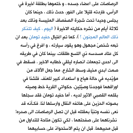
الرصاصات على اعضاء جسده ، و ختموها بطلقة اخيرة في
الرأس، فاردته قتيلا على الفور. حدث ذلك ، حينما كان
يجلس وحيدا تحت شجرة الصفصاف المتيبسة وذلك بعد
ثلاثة أيام من نشره حكايته الاخيرة (
اليوم ، كيف تتذكر
ذلك العالم المجنون ؟
)
. كما تم اغتيال
حفيد تومان
بعد ان
تبعه شخصٌ مجهول وهو يقود سيارته ، و افرغ في رأسه
كل عتاد مسدسه ذي التسع طلقات، بينما كان في طريقه
الى احدى تجمعات انصاره ليلقي خطابه الاخير . فسقط في
صمت ابدي مخيف وسط الشارع. مما جعل الآلاف من
مؤيِّديه في حالة هياج و استعداد كبير للعنف. فتَّشنا في
اوراقهما فوجدنا وصيَّتين. حكواتي القرية خط وصيته
بقلمه القصبي الاثير لديه ، أما حفيد تومان فقد سجلها
بصوته الحزين على هاتفه النقال وارسلها لنا. فكـأنه قد
نعى نفسه وتنبَّأ بمقتله قبل ان تصل الرصاصات الى صدره!
نشرناهما على صفحتهما ، لكي تكون متاحة للتداول من
قبل محبيهما. قبل ان يتم الاستحواذ على حسابيهما