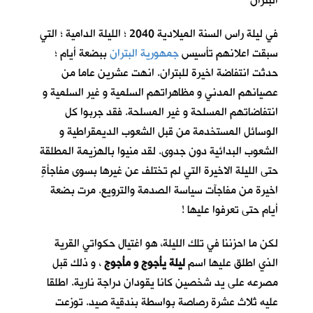
البتران
في ليلة راس السنة الميلادية 2040 ؛ الليلة الدامية ؛ التي
سبقت اعلانهم تأسيس
جمهورية البتران
ببضعة أيام ؛
حدثت انتفاضة اخيرة للبتران. انهت عشرين عاما من
عصيانهم المدني و مظاهراتهم السلمية و غير السلمية و
انتفاضاتهم المسلحة و غير المسلحة. فقد جربوا كل
الوسائل المستخدمة من قبل الشعوب الديمقراطية و
الشعوب البدائية دون جدوى. لقد منيوا بالهزيمة المطلقة
حتى الليلة الاخيرة التي لم تختلف عن غيرها بسوى مفاجأةٍ
اخيرة من مفاجآت سياسة الصدمة والترويع. مرت بضعة
أيام حتى تعرفوا عليها !
لكن ما احزننا في تلك الليلة، هو اغتيال حكواتي القرية
الذي اطلق عليها اسم
ليلة يأجوج و مأجوج
، و ذلك قبل
مصرعه على يد شخصين كانا يقودان دراجة نارية. اطلقا
عليه ثلاث عشرة رصاصة بواسطة بندقية صيد. توزعت