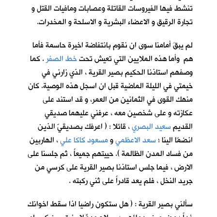
تنشط فيها الفيروسات القاتلة وعصابات ومافيات القتل و
تجارة الرقيق و الاعضاء البشرية و الاسلحة و المخدرات.
لم يبقَ أمامنا سوى ان نقوم بانتفاضة اخيرة حاسمة فأما
هم وأما هذه الملايين التي تعيش تحت
خط الصفر
. كما
وصفهم استاذنا الحكيم بصير القرية ، الذي زارني في
خيمتي في الليلة الماضية قبل ان اسجل هذه الوصية. كان
منهك القوى في الثمانين من العمر، و قد استند على
عكازته و على شخصين معه ، عرفني عليهما صديقي
القديم
سعيد البصري
، قائلا : ( اعرفك بصديقيّ الذين
انضمّا الينا ؛
سعد الاعظمي
و
مسعود كاكا علي
، الهاربين
من فساد المدن الظالمة ). حييتهم جميعاً ، ثم جلسنا على
الارض ، فيما جلس استاذنا بصير القرية على كرسي من
جريد النخل ، فلم يعد قادراً على ثني ركبته .
سألني بصير القرية : ( هل ستكون راضيا اذا سقط اخوانك