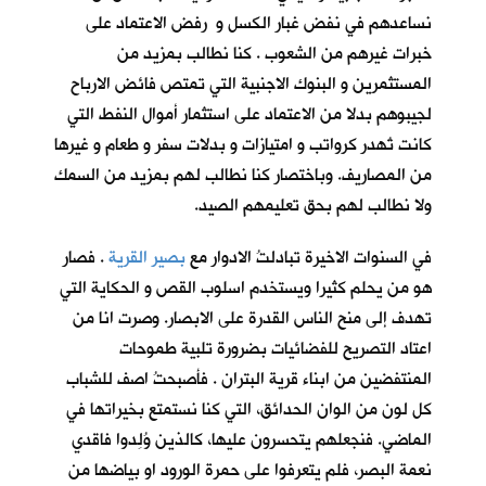
نساعدهم في نفض غبار الكسل و رفض الاعتماد على
خبرات غيرهم من الشعوب . كنا نطالب بمزيد من
المستثمرين و البنوك الاجنبية التي تمتص فائض الارباح
لجيبوهم بدلا من الاعتماد على استثمار أموال النفط التي
كانت تُهدر كرواتب و امتيازات و بدلات سفر و طعام و غيرها
من المصاريف. وباختصار كنا نطالب لهم بمزيد من السمك
ولا نطالب لهم بحق تعليمهم الصيد.
في السنوات الاخيرة تبادلتُ الادوار مع
بصير القرية
. فصار
هو من يحلم كثيرا ويستخدم اسلوب القص و الحكاية التي
تهدف إلى منح الناس القدرة على الابصار. وصرت انا من
اعتاد التصريح للفضائيات بضرورة تلبية طموحات
المنتفضين من ابناء قرية البتران . فأصبحتُ اصف للشباب
كل لون من الوان الحدائق، التي كنا نستمتع بخيراتها في
الماضي. فنجعلهم يتحسرون عليها، كالذين وُلِدوا فاقدي
نعمة البصر، فلم يتعرفوا على حمرة الورود او بياضها من