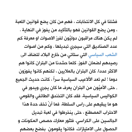
فشلنا في كل الانتخابات ، فهم من كان يضع قوانين اللعبة
، ومن يضع القوانين فهو بالتأكيد من يفوز في النهاية .
لم يكن هناك مراقبون دوليُّون لفرز الاصوات او معرفة كم
عدد الصناديق التي سيجري تبديلها . وكم من اصوات
الشعب السياسي
التي ستاتي من خارج البلاد لتضاف الى
رصيدهم لضمان الفوز. كلما حشدنا من البتران كانوا هم
الاكثر عددا. كان البتران بالملايين ، لكنهم كانوا يفوزون
دوما ! لم تعد الألاعيب السياسية سراً ، كانت حديث الجميع
, حتى الأميُّون من البتران يعرف ما كان يجري ويدور في
الكواليس السياسية. فقد كان التخندق الطائفي والقومي
هو ما يبقيهم على راس السلطة. فما أنْ تخف حدة هذا
الاحتراب المصطنع ، حتى ينخرطوا في لعبة تبديل
الجالسين على الكراسي. فتثور معارك حصص المكونات و
الحصول على الامتيازات. فكانوا يقومون بفضح بعضهم