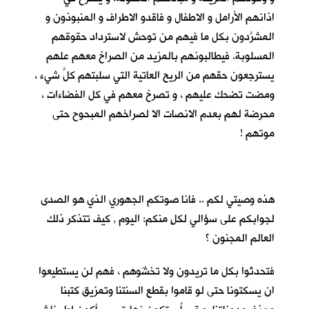
اذانهم الأرامل و الاطفال و فاقدو الاطراف و المنبوذون و
المشرَّدون بكل ما فيهم من توحش لاسترداد حقوقهم
المسلوبة. فيطالبونهم بالمزيد من الصراخ معهم علهم
يسترجعون حقهم من الريح العاتية التي سلبتهم كلَّ شيء ،
ومضت تضحك عليهم ، و تصرخ معهم في كل الفضاءات ،
محرضة لهم بعدم الانصات الا لصراخهم المبحوح حتى
موتهم !
هذه وصيتي لكم .. فانا صوتكم الجهوري الذي هو الصدى
لجوابكم على سؤالي لكلٍ منكم: اليوم , كيف تتذكر ذلك
العالم المجنون ؟
فتحدثوا بكل ما تريدون ولا تخشَوهم ، فهم لن يستطيعوا
ان يسكتونا حتى لو قاموا بقطع السنتنا وتمزيق كتبنا