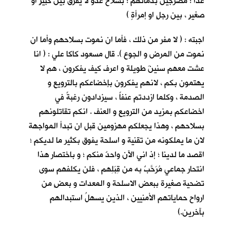
غداً ؛ مضرجين بدمائهم ؛ بسلاح عدوٍّ لا يفرق بين كبيرٍ او
صغيرٍ ، بين رجلٍ او إمرأةٍ )
اجبته : ( لا مفر من ذلك ، فأما ان نموت بسلاحهم وأما ان
نموت من المرض و الجوع ). قال مسعود كاكا علي : ( انا
عشت معهم سنينَ طويلة و اعرف كيف يفكرون ، هم لا
يهتمون بكم ، لانهم يفكرون بإخضاعكم بالترويع و
الصدمة ، وكلما ازددتم عنفاً ، سيزدادون رغبةً في
اخضاعكم بمزيد من الترويع و العنف . انكم تقاتلونهم
بسلاحهم ، وهذا يجعلكم مهزومين قبل ان تبدأ المواجهة
لان ما يملكونه من تقنية و اسلحة يفوق بكثير ما لديكم ؛
اقصد ما لدينا ؛ إذ اني الآن واحدٌ منكم ؛ و باختصار هذا
انتحار جماعي مُرَحَّبٌ به من قِبَلِهم ، فلن يكلفهم سوى
تضحية صغيرة ببعض الاسلحة و المعدات و بعضٍ من
ارواح حماياتهم الأمنيين ، الذين يسهلُ استبدالهم
بآخرين.)