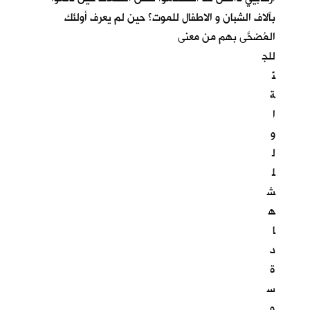
بآلاف الشبان و الاطفال للموت؟ حين لم يعرف أولئك
المُضحَّى بهم من معنى
للج
نّ
ة
ا
و
ل
ل
ش
ه
ا
د
ة
س
و