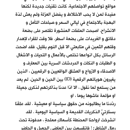
مواقع تواصلهم الاجتماعية. كانت تقنيات جديدة لكنها
مفيدة لمن لا يحب الاختلاط و يفضل العزلة ولم يعش لذة
البهجة بالاجتماع في ليالي السمر و صباحات التأمل و
الانشراح. اصبحت الملفات المنشورة تقتصر على بضعة
دقائق و الغريدات على بضعة اسطر. فلا وقت للقراء لإهدار
وقتهم الثمين في متابعتي الا قبل النوم بقليل. فقد اضحت
الرسائل بكل انواعها تختص بالأعمال و التحيات و الاشغال
و الطلبات و النكات و الدردشات السرية بين المعارف و
الاصدقاء و الازواج و العشاق الواقعيين و الرقميين ، الذين
يغيرون هوياتهم الرقمية (ID) بين الحين و الحين. لم يعد
من يستمع لما نقول ، الا اذا عدنا بذاكرتهم لذكرى جميلة
او مؤلمة عاشوها يوما ، او
ردّدنا ما يطالبونه من حقوق سياسية او معيشية . لقد عَلِقَنا
بسنارتيًّ الذكريات القديمة و السياسية اليومية . لقد
انشرخت ارواحنا المحنطة كأسماكٍ مملحةٍ ، مدفونة تحت
رمال الشاطئ ! فانقسمت بين الماضي الجميل و الحاضر