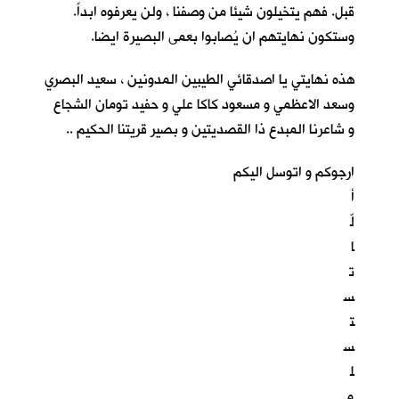
قبل. فهم يتخيلون شيئا من وصفنا ، ولن يعرفوه ابداً.
وستكون نهايتهم ان يُصابوا بعمى البصيرة ايضا.
هذه نهايتي يا اصدقائي الطيبين المدونين ، سعيد البصري
وسعد الاعظمي و مسعود كاكا علي و حفيد تومان الشجاع
و شاعرنا المبدع ذا القصديتين و بصير قريتنا الحكيم ..
ارجوكم و اتوسل اليكم
أ
لّ
ا
ت
س
ت
س
ل
م