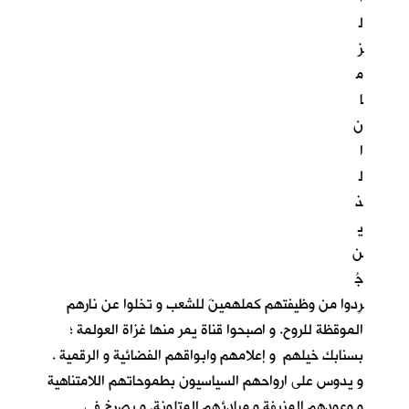
ل
ز
م
ا
ن
ا
ل
ذ
ي
ن
جُ
رِدوا من وظيفتهم كملهمينَ للشعب و تخلوا عن نارهم
الموقظة للروح. و اصبحوا قناة يمر منها غزاة العولمة ؛
بسنابك خيلهم و إعلامهم وابواقهم الفضائية و الرقمية .
و يدوس على ارواحهم السياسيون بطموحاتهم اللامتناهية
و وعودهم المزيفة و مبادئهم المتلونة. و يصرخ في