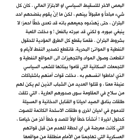
البعص الاخر للتسقيط السياسي او الابتزاز المالي . كان كل
شيء مباحاً و مقبولاً بينهم ، لكن ما إنْ يقوم بفضحهم احد
البتران ، حتى يُهدِّدوه جميعهم بانه قد تعدى خطًّاً احمرَ؛ لا
ينبغي عبوره. و لكني قد عبرته بالفعل ! و دخلت اللعبة
بشروط البتران . فقمنا بقطع كل الطرق المؤدية للحقول
النفطية و الموانئ البحرية. فانقطع تصدير النفط لأيام و
انقطعت وصول المواد والتجهيزات الى المواقع النفطية و
التجمعات السكانية التي قاموا ببنائها للشعب السياسي
الذي احاطوا انفسهم به . دخلت قوات أمنهم باشتباكات
عنيفة معنا ، و قتلوا العديد من الشباب الذين لم يكن لهم
من سلاح في المقاومة سوى صدورهم العارية ، التي تلقت
طلقات بنادق الصيد احيانا و القنابل الدخانية و المسيلة
للدموع في احيان اخرى و طلقات الاسلحة الكاتمة للصوت
كحلول اخيرة ! أنشأنا خطاً اولاً للصد و خطاً آخرَ من خيامنا ،
التي كانت معرضة في اي لحظة للهدم من قبل قواتهم
العسكرية التي تهاجمنا من الأمام منطلقة من مواقعها