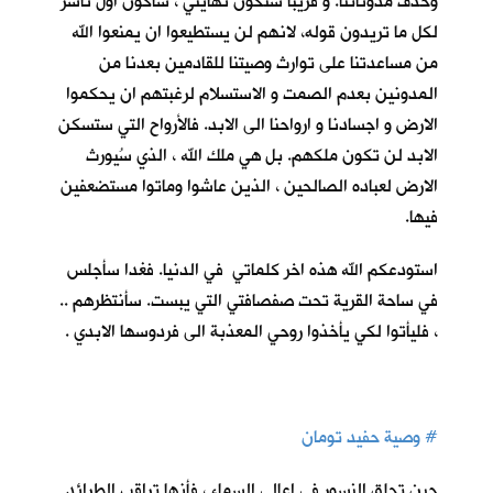
وحذف مدوناتنا. و قريباً ستكون نهايتي ، سأكون اول ناشر
لكل ما تريدون قوله، لانهم لن يستطيعوا ان يمنعوا الله
من مساعدتنا على توارث وصيتنا للقادمين بعدنا من
المدونين بعدم الصمت و الاستسلام لرغبتهم ان يحكموا
الارض و اجسادنا و ارواحنا الى الابد. فالأرواح التي ستسكن
الابد لن تكون ملكهم. بل هي ملك الله ، الذي سُيورث
الارض لعباده الصالحين ، الذين عاشوا وماتوا مستضعفين
فيها.
استودعكم الله هذه اخر كلماتي في الدنيا. فغدا سأجلس
في ساحة القرية تحت صفصافتي التي يبست. سأنتظرهم ..
، فليأتوا لكي يأخذوا روحي المعذبة الى فردوسها الابدي .
#
وصية حفيد تومان
حين تحلق النسور في اعالي السماء ، فأنها تراقب الطرائد