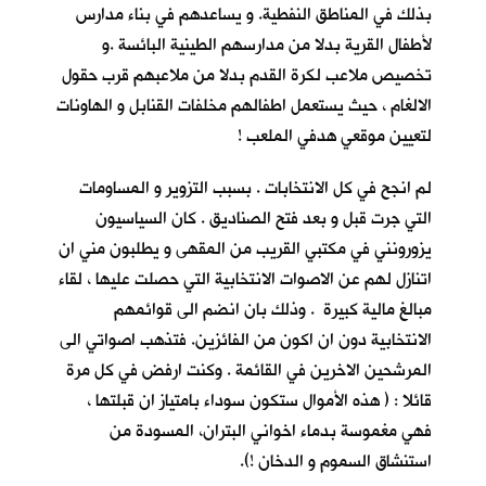
بذلك في المناطق النفطية. و يساعدهم في بناء مدارس
لأطفال القرية بدلا من مدارسهم الطينية البائسة .و
تخصيص ملاعب لكرة القدم بدلا من ملاعبهم قرب حقول
الالغام ، حيث يستعمل اطفالهم مخلفات القنابل و الهاونات
لتعيين موقعي هدفي الملعب !
لم انجح في كل الانتخابات . بسبب التزوير و المساومات
التي جرت قبل و بعد فتح الصناديق . كان السياسيون
يزورونني في مكتبي القريب من المقهى و يطلبون مني ان
اتنازل لهم عن الاصوات الانتخابية التي حصلت عليها ، لقاء
مبالغ مالية كبيرة . وذلك بان انضم الى قوائمهم
الانتخابية دون ان اكون من الفائزين. فتذهب اصواتي الى
المرشحين الاخرين في القائمة . وكنت ارفض في كل مرة
قائلا : ( هذه الأموال ستكون سوداء بامتياز ان قبلتها ،
فهي مغموسة بدماء اخواني البتران، المسودة من
استنشاق السموم و الدخان !).