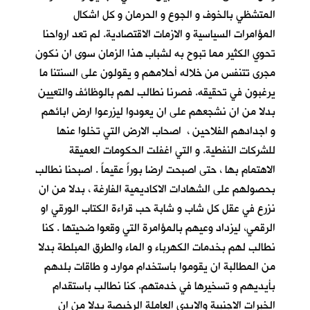
المتشظي بالخوف و الجوع و الحرمان و كل اشكال
المؤامرات السياسية و الازمات الاقتصادية. لم تعد ارواحنا
تحوي الكثير مما تبوح به لشباب هذا الزمان سوى ان نكون
مجرى تتنفس من خلاله أحلامهم و يقولون على السنتنا ما
يرغبون في تحقيقه. فصرنا نطالب لهم بالوظائف والتعيين
بدلا من ان نشجعهم على ان يعودوا ليزرعوا ارض ابائهم
و اجدادهم الفلاحين ، اصحاب الارض التي تخلوا عنها
للشركات النفطية. و التي اغفلت الحكومات العميقة
الاهتمام بها ، حتى اصبحت ارضا بوراً عقيماً . اصبحنا نطالب
بحصولهم على الشهادات الاكاديمية الفارغة ، بدلا من ان
نزرع في عقل كل شاب و شابة حب قراءة الكتاب الورقي او
الرقمي، ليزداد وعيهم بالمؤامرة التي وقعوا ضحيتها . كنا
نطالب لهم بخدمات الكهرباء و الماء والطرق المبلطة بدلا
من المطالبة ان يقوموا باستخدام موارد و طاقات بلدهم
بأيديهم و تسخيرها في خدمتهم. كنا نطالب باستقدام
الخبرات الاجنبية والايدي العاملة الرخيصة بدلا من ان