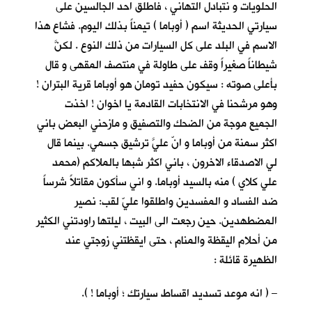
الحلويات و نتبادل التهاني ، فاطلق احد الجالسين على
سيارتي الحديثة اسم ( أوباما ) تيمناً بذلك اليوم. فشاع هذا
الاسم في البلد على كل السيارات من ذلك النوع . لكنَّ
شيطاناً صغيراً وقف على طاولة في منتصف المقهى و قال
بأعلى صوته : سيكون حفيد تومان هو أوباما قرية البتران !
وهو مرشحنا في الانتخابات القادمة يا اخوان ! اخذت
الجميع موجة من الضحك والتصفيق و مازحني البعض باني
اكثر سمنة من أوباما و انّ عليَّ ترشيق جسمي. بينما قال
لي الاصدقاء الاخرون ، باني اكثر شبها بالملاكم (محمد
علي كلاي ) منه بالسيد أوباما. و اني سأكون مقاتلاً شرساً
ضد الفساد و المفسدين واطلقوا عليّ لقب: نصير
المضطهدين. حين رجعت الى البيت ، ليلتها راودتني الكثير
من أحلام اليقظة والمنام ، حتى ايقظتني زوجتي عند
الظهيرة قائلة :
– ( انه موعد تسديد اقساط سيارتك ؛ أوباما ! ).