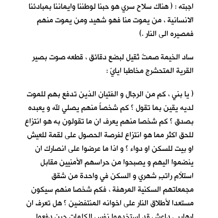
اجبته : ( هناك سلاح سري هو حبنا لوطننا وايماننا بمبادئنا
الانسانية ، من يموت منا فهو شهيد ومن يموت منهم
فمصيره الى النار .)
ساد الخيمة صمتٌ ثقيل لبضع دقائق ، قطعه صوت بصير
القرية
المتحشرج مخاطبا ايايّ :
( يا بني ، كم من الرجال و الفتيان الذين تدفع بهم للموت
لديه يقين بما تقول ؟ كم شخصاً منهم يصلي لله و يعبده
بصدق ؟ كم شخصا منهم يعرف ان ما تقولون به هو انتزاع
للحق اكثر مما هو انتزاع لفرصة الحصول على لقمة للعيش
او بيت للسكن او دواء ؟ و اذا ما عرضوا على انصارك ان
ينضموا اليهم و يصبحوا من حراسهم الأمنيين مقابل
استلأم راتبٍ شهري و السكن في واحدة من شقق
مجمعاتهم السكنية المرهفة ، فكم شخصا منهم سيكون
مستعدا لأطلاق النار على اخوانه المنتفضين ؟ هل تعرف ان
ارهابيي داعش قد استخدموا نفس الكلمات حين دفعوا