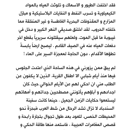
فقد اختفت الطيور و الاسماك و تلوثت المياه بالمواد
الكيمياوية و تسرب النفط و النفايات البلاستيكية و مبازل
المزارع و المقذوفات البحرية الغاطسة و غير المنفلقة مما
خلفته الحروب. لقد اختنق صديقي النهر الكبير و دخل في
غيبوبة ما قبل الموت. ولعلهم سيقتلونه سريرياً بقطع اخر
دفعات المياه عنه في الصيف القادم . ليصبح ارضاً يابسةً
تطؤها الأقدام ، دون الحاجة لمعجزة السير على الماء !
لم يبقَ ممن يزورني في هذه الساحة الذي اعتدت الجلوس
فيها منذ أيام شبابي الا اطفال القرية. الذين لا يكفون عن
الطلب مني ان احكي لهم عن الأيام الخوالي حيث كان
اجدادهم و آباؤهم يأتونني مصطحبين جداتهم و أمهاتهم
ليستمعوا حكايات الزمن الجميل . حينما كانت سفينة
السندباد لا تزال تشد الرحال من شط العرب مُبحِرَةً نحو
المحيطات الخمس. لتعود بعد طول تجوال بتجارة رابحة و
قصص المغامرات العجيبة ، فاستمد منها طاقة الحكي و