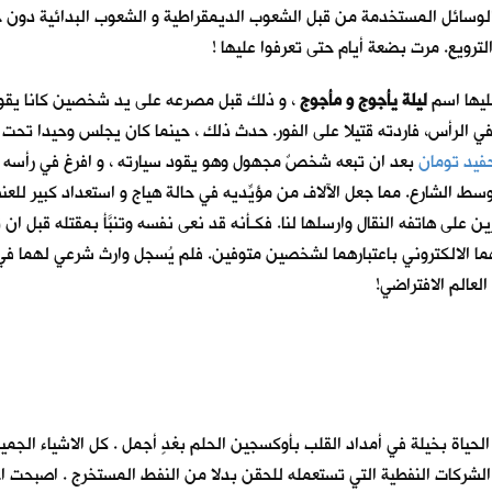
لوسائل المستخدمة من قبل الشعوب الديمقراطية و الشعوب البدائية دون جدو
ترويع. مرت بضعة أيام حتى تعرفوا عليها !
عليها اسم
ليلة يأجوج و مأجوج
، و ذلك قبل مصرعه على يد شخصين كانا يقودا
 الرأس، فاردته قتيلا على الفور. حدث ذلك ، حينما كان يجلس وحيدا تحت
فيد تومان
بعد ان تبعه شخصٌ مجهول وهو يقود سيارته ، و افرغ في رأسه 
لشارع. مما جعل الآلاف من مؤيِّديه في حالة هياج و استعداد كبير للعنف. 
ين على هاتفه النقال وارسلها لنا. فكـأنه قد نعى نفسه وتنبَّأ بمقتله قب
ما الالكتروني باعتبارهما لشخصين متوفين. فلم يُسجل وارث شرعي لهما في ا
العالم الافتراضي!
ياة بخيلة في أمداد القلب بأوكسجين الحلم بغدٍ أجمل . كل الاشياء الجم
ا الشركات النفطية التي تستعمله للحقن بدلا من النفط المستخرج . اصبحت