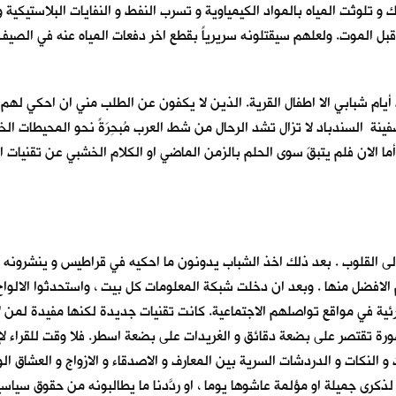
و تلوثت المياه بالمواد الكيمياوية و تسرب النفط و النفايات البلاستيكية و 
بل الموت. ولعلهم سيقتلونه سريرياً بقطع اخر دفعات المياه عنه في الصيف ال
أيام شبابي الا اطفال القرية. الذين لا يكفون عن الطلب مني ان احكي لهم
ينة السندباد لا تزال تشد الرحال من شط العرب مُبحِرَةً نحو المحيطات 
ما الان فلم يتبقَ سوى الحلم بالزمن الماضي او الكلام الخشبي عن تقنيات الع
الى القلوب . بعد ذلك اخذ الشباب يدونون ما احكيه في قراطيس و ينشرون
الافضل منها . وبعد ان دخلت شبكة المعلومات كل بيت ، واستحدثوا الالواح 
رئية في مواقع تواصلهم الاجتماعية. كانت تقنيات جديدة لكنها مفيدة لمن ل
ورة تقتصر على بضعة دقائق و الغريدات على بضعة اسطر. فلا وقت للقراء لإه
ذكرى جميلة او مؤلمة عاشوها يوما ، او ردّدنا ما يطالبونه من حقوق سياسية او