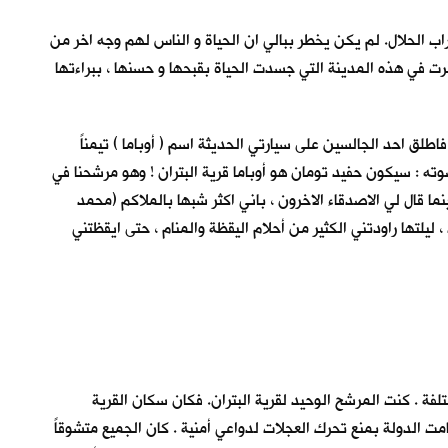
اب الحلال. لم يكن يخطر ببالي ان الحياة و الناس لهم وجه اخر من
رت في هذه المدينة التي جسدت الحياة بقبحها و حسنها ، ببراءتها
فاطلق احد الجالسين على سيارتي الحديثة اسم ( أوباما ) تيمناً
وته : سيكون حفيد تومان هو أوباما قرية البتران ! وهو مرشحنا في
ا قال لي الاصدقاء الاخرون ، باني اكثر شبها بالملاكم (محمد
يلتها راودتني الكثير من أحلام اليقظة والمنام ، حتى ايقظتني
ة . كنت المرشح الوحيد لقرية البتران. فكان سكان القرية
 الدولة بمنع تحرك العجلات لدواعي أمنية . كان الجميع متشوقاً