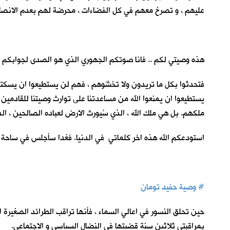
عليهم ، و تصرخ معهم في كل الفضاءات ، محرضة لهم بعدم الانصا
هذه وصيتي لكم .. فانا صوتكم الجهوري الذي هو الصدى لجوابكم عل
فتحدثوا بكل ما تريدون ولا تخشَوهم ، فهم لن يستطيعوا ان يسكتونا
يستطيعوا ان يمنعوا الله من مساعدتنا على توارث وصيتنا للقادمين 
ملكهم. بل هي ملك الله ، الذي سُيورث الارض لعباده الصالحين ، ا
استودعكم الله هذه اخر كلماتي في الدنيا. فغدا سأجلس في ساحة ال
#
وصية حفيد تومان
حين تحلق النسور في اعالي السماء ، فأنها تراقب الطرائد الصغيرة ال
بمراقبتي ثلاثين سنة قضيتها في النضال السياسي و الاجتماعي.