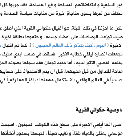
غير السلمية و انتفاضاتهم المسلحة و غير المسلحة. فقد جربوا كل ا
تختلف عن غيرها بسوى مفاجأةٍ اخيرة من مفاجآت سياسة الصدمة وال
لكن ما احزننا في تلك الليلة، هو اغتيال حكواتي القرية الذي اطلق 
صيد. توزعت الرصاصات على اعضاء جسده ، و ختموها بطلقة اخيرة في
الاخيرة (
اليوم ، كيف تتذكر ذلك العالم المجنون ؟
)
. كما تم اغتيال
ح
تجمعات انصاره ليلقي خطابه الاخير . فسقط في صمت ابدي مخيف وسط ا
بقلمه القصبي الاثير لديه ، أما حفيد تومان فقد سجلها بصوته الحز
متاحة للتداول من قبل محبيهما. قبل ان يتم الاستحواذ على حسابيه
جسدياً في العالم الواقعي ؛ لاستكمال مهمتها ؛ باغتيالهما رقمياً في 
وصية حكواتي القرية
#
احس انها أيامي الاخيرة على سطح هذه الكوكب المجنون . اصبحت الح
موسمي يمتلئ بالمياه شتاءً و تغيب صيفاً ، لحبسها بسدودٍ أنشأته