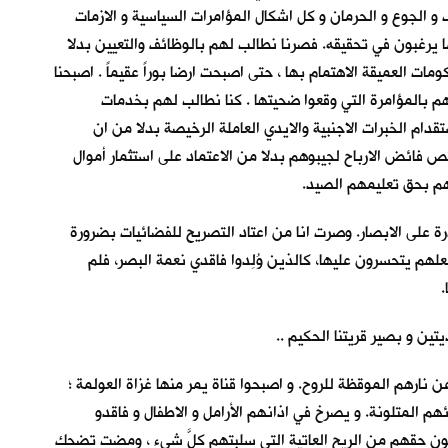
 الجوع و الحرمان و كل اشكال المؤامرات السياسية و الازمات
ا يرغبون في تحقيقه. فصرنا نطالب لهم بالوظائف والتعيين بدلا
ت العميقة الاهتمام بها ، حتى اصبحت ارضا بوراً عقيماً . اصبحنا
م بالمؤامرة التي وقعوا ضحيتها . كنا نطالب لهم بخدمات
دام الخبرات الاجنبية والايدي العاملة الرخيصة بدلا من ان
فائض الارباح لجيبوهم بدلا من الاعتماد على استثمار أموال
لهم بحق تعليمهم الصيد.
 على الابصار. وصرت انا من اعتاد التصريح للفضائيات بضرورة
لهم يتحسرون عليها، كالذين وُلِدوا فاقدي نعمة البصر، فلم
.
ين و بصير قريتنا الحكيم ..
نارهم الموقظة للروح. و اصبحوا قناة يمر منها غزاة العولمة ؛
 المتلونة. و يصرخ في اذانهم الأرامل و الاطفال و فاقدو
ون حقهم من الريح العاتية التي سلبتهم كلَّ شيء ، ومضت تضحك