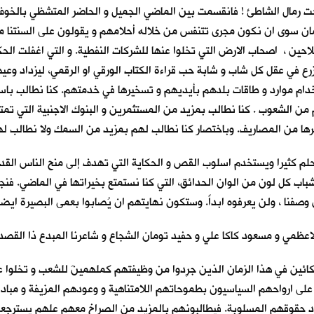
تحت رمال الشاطئ ! فانقسمت بين الماضي الجميل و الحاضر المتشظي بالخوف و
الزمان سوى ان نكون مجرى تتنفس من خلاله أحلامهم و يقولون على السنتنا م
ين ، اصحاب الارض التي تخلوا عنها للشركات النفطية. و التي اغفلت الحكوما
رع في عقل كل شاب و شابة حب قراءة الكتاب الورقي او الرقمي، ليزداد وعيه
تخدام موارد و طاقات بلدهم بأيديهم و تسخيرها في خدمتهم. كنا نطالب باستق
الشعوب . كنا نطالب بمزيد من المستثمرين و البنوك الاجنبية التي تمتص 
غيرها من المصاريف. وباختصار كنا نطالب لهم بمزيد من السمك ولا نطالب 
لم كثيرا ويستخدم اسلوب القص و الحكاية التي تهدف إلى منح الناس القدرة
باب كل لون من الوان الحدائق، التي كنا نستمتع بخيراتها في الماضي. فنجع
وصفنا ، ولن يعرفوه ابداً. وستكون نهايتهم ان يُصابوا بعمى البصيرة ايضا
عظمي و مسعود كاكا علي و حفيد تومان الشجاع و شاعرنا المبدع ذا القصديت
ئين في هذا الزمان الذين جُرِدوا من وظيفتهم كملهمينَ للشعب و تخلوا عن 
لى ارواحهم السياسيون بطموحاتهم اللامتناهية و وعودهم المزيفة و مبادئهم
اد حقوقهم المسلوبة. فيطالبونهم بالمزيد من الصراخ معهم علهم يسترجع