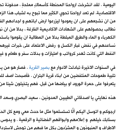
اليومية . لقد انشرخت ارواحنا المحنطة كأسماكٍ مملحةٍ ، مدفونة 
الاقتصادية. لم تعد ارواحنا تحوي الكثير مما تبوح به لشباب هذا 
من ان نشجعهم على ان يعودوا ليزرعوا ارض ابائهم و اجدادهم الفلاح
نطالب بحصولهم على الشهادات الاكاديمية الفارغة ، بدلا من ان نز
الكهرباء و الماء والطرق المبلطة بدلا من المطالبة ان يقوموا باس
نساعدهم في نفض غبار الكسل و رفض الاعتماد على خبرات غيرهم من 
النفط التي كانت تُهدر كرواتب و امتيازات و بدلات سفر و طعام و 
في السنوات الاخيرة تبادلتُ الادوار مع
بصير القرية
. فصار هو من يح
تلبية طموحات المنتفضين من ابناء قرية البتران . فأصبحتُ اصف للش
يتعرفوا على حمرة الورود او بياضها من قبل. فهم يتخيلون شيئا من 
هذه نهايتي يا اصدقائي الطيبين المدونين ، سعيد البصري وسعد الا
ارجوكم و اتوسل اليكم ألّا تستسلموا مثل ما حدث معي ومع كل الحكا
بسنابك خيلهم و إعلامهم وابواقهم الفضائية و الرقمية . و يدوس ع
الاطراف و المنبوذون و المشرَّدون بكل ما فيهم من توحش لاسترد