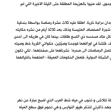
ى. لقد منيوا بالهزيمة المطلقة حتى الليلة الاخيرة التي لم
ن دراجة نارية. اطلقا عليه ثلاث عشرة رصاصة بواسطة بندقية
 شجرة الصفصاف المتيبسة وذلك بعد ثلاثة أيام من نشره حكايته
كل عتاد مسدسه ذي التسع طلقات، بينما كان في طريقه الى احدى
فتَّشنا في اوراقهما فوجدنا وصيَّتين. حكواتي القرية خط وصيته
ل ان تصل الرصاصات الى صدره! نشرناهما على صفحتهما ، لكي تكون
لشبكة الدولية. فتعمل الحكومات العميقة ؛ المتهمة باغتيالهما
يلة تتلاشى و تذوب في مياه شط العرب الذي اصبح عبارة عن نهر
 اجهد ذاكرتي لتذكر طيور النوارس و هي تحوم فوق سطح المياه