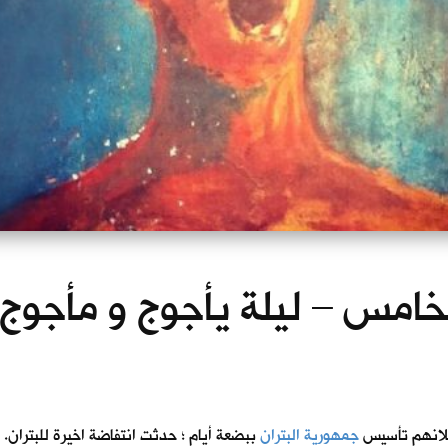
لخامس – ليلة يأجوج و مأجوج / 40
جمهورية البتران
ببضعة أيام ؛ حدثت انتفاضة اخيرة للبتران