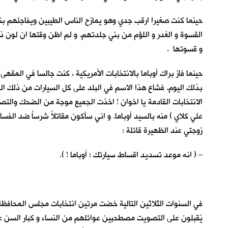
حينما كنت صغيرا ارقب جدي وهو يمازح الناس الطيبين ويفاجئهم بنكا
القسوة و الغدر و اللؤم من بني جلدتهم. و لم اظن وقتها ان لون ذل
و قسوتها .
حينما فاز براك أوباما بالانتخابات الأمريكية ، كنت جالسا في المقهى
بذلك اليوم. فشاع هذا الاسم في البلد على كل السيارات من ذلك الن
الانتخابات القادمة يا اخوان ! اخذت الجميع موجة من الضحك والتصفي
علي كلاي ) منه بالسيد أوباما. و اني سأكون مقاتلاً شرساً ضد الفس
زوجتي عند الظهيرة قائلة :
– ( انه موعد تسديد اقساط سيارتك ؛ أوباما ! ).
في السنوات الثلاثين التالية خضت مرتين انتخابات مجلس المحافظة 
يُقبلون على التصويت مصطحبين عوائلهم من النساء و كبار السن عل