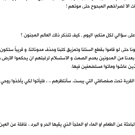
ت الا لصراخهم المبحوح حتى موتهم !
ى سؤالي لكلٍ منكم: اليوم , كيف تتذكر ذلك العالم المجنون ؟
 حتى لو قاموا بقطع السنتنا وتمزيق كتبنا وحذف مدوناتنا. و قريباً ستكون
بعدنا من المدونين بعدم الصمت و الاستسلام لرغبتهم ان يحكموا الارض و اج
لذين عاشوا وماتوا مستضعفين فيها.
قرية تحت صفصافتي التي يبست. سأنتظرهم .. ، فليأتوا لكي يأخذوا روحي ا
باحثة عن الطعام او الماء او الملجأ الذي يقيها الحر و البرد ، غافلة عن ال