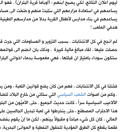
ليوم اعلان النتائج، لكي يصبح ابنهم : (أوباما قرية البتران) . فهو
يساعدهم في استعادة مزارعهم التي سُلِبتْ منهم و ضُمَّت الى مساح
يساعدهم في بناء مدارس لأطفال القرية بدلا من مدارسهم الطينية 
هدفي الملعب !
لم انجح في كل الانتخابات . بسبب التزوير و المساومات التي جرت ق
حصلت عليها ، لقاء مبالغ مالية كبيرة . وذلك بان انضم الى قوائمه
ستكون سوداء بامتياز ان قبلتها ، فهي مغموسة بدماء اخواني البتر
فشلنا في كل الانتخابات ، فهم من كان يضع قوانين اللعبة ، ومن يض
. وكم من اصوات
الشعب السياسي
التي ستاتي من خارج البلاد لتضاف
الألاعيب السياسية سراً ، كانت حديث الجميع , حتى الأميُّون من ا
هذا الاحتراب المصطنع ، حتى ينخرطوا في لعبة تبديل الجالسين عل
المالي . كان كل شيء مباحاً و مقبولاً بينهم ، لكن ما إنْ يقوم بفضحه
فقمنا بقطع كل الطرق المؤدية للحقول النفطية و الموانئ البحرية. 