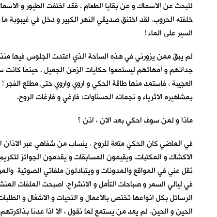
لتبحث عن الاسماك و عن بقايا الطعام . فقد اختفت الطيور و الاسماك 
خلفته الحروب. لقد اختنق صديقي النهر الكبير و دخل في غيبوبة ما ق
السير على الماء !
لم يبقَ ممن يزورني في هذه الساحة الذي اعتدت الجلوس فيها منذ 
جداتهم و أمهاتهم ليستمعوا حكايات الزمن الجميل . حينما كانت سف
العجيبة ، فاستمد منها طاقة الحكي و اروي واروي حتى مطلع الفجر ! أ
بمشاهيره الاثرياء و نجماته الحسناوات؛ فارغي و فارغات الروح.
ماذا و لمن سوف احكي بعد الان ، اذن ؟
في الماضي كان الحكي متعة للروح . ينساب من شفاهي عبر الاذان 
الاكشاك و المكتبات. ويقيمون المسابقات و يقدمون الجوائز لتكريم 
نُقل عني في المواقع والمدونات و ويتبادلون ملفاتي الصوتية والم
في ليالي السمر و صباحات التأمل و الانشراح. اصبحت الملفات المنش
الحين و الحين. لم يعد من يستمع لما نقول ، الا اذا عدنا بذاكرتهم ل