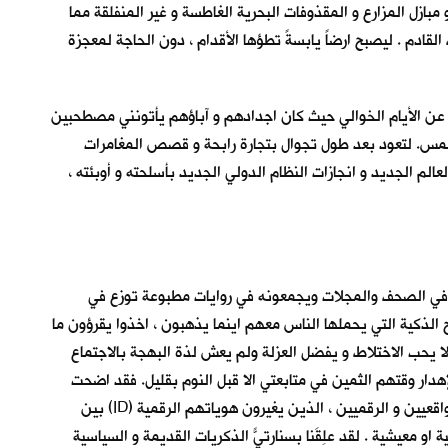
مبازل المزارع و المقذوفات البحرية الغاطسة و غير المنفلقة مما
قادم . ليصبح ارضاً يابسةً تطؤها الأقدام ، دون الحاجة لمعجزة
 عن الأيام الخوالي حيث كان اجدادهم و آباؤهم يأتونني مصطحبين
الخمس. لتعود بعد طول تجوال بتجارة رابحة و قصص المغامرات
الم الجديد و انجازات النظام الدولي الجديد بأسلحته و أوبئته ،
ه في الصحف والمجلات ويجمعونه في روايات مطبوعة توزع في
الذكية التي يحملها الناس معهم اينما يذهبون ، اخذوا يقرؤون ما
ا يحب الاختلاط و يفضل العزلة ولم يعش لذة البهجة بالاجتماع
دار وقتهم الثمين في متابعتي الا قبل النوم بقليل. فقد اضحت
الرسائل بكل انواعها تختص بالأعمال و التحيات و الاشغال و الطلبات و النكات و الدردشات السرية بين المعارف و الاصدقاء و الازواج و العشاق الواقعيين و الرقميين ، الذين يغيرون هوياتهم الرقمية (ID) بين
 معيشية . لقد عَلِقَنا بسنارتيًّ الذكريات القديمة و السياسية