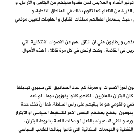
وفير الغداء و الملابس لمن فقدوا معيلهم من اليتامى و الأرامل. و
لقرية من الالغام كما تقوم بذلك في المناطق النفطية. و
، حيث يستعمل اطفالهم مخلفات القنابل و الهاونات لتعيين موقعي
قهى و يطلبون مني ان اتنازل لهم عن الاصوات الانتخابية التي
ين في القائمة . وكنت ارفض في كل مرة قائلا : ( هذه الأموال
ُون لفرز الاصوات او معرفة كم عدد الصناديق التي سيجري تبديلها
ان البتران بالملايين ، لكنهم كانوا يفوزون دوما ! لم تعد
طائفي والقومي هو ما يبقيهم على راس السلطة. فما أنْ تخف حدة
 يقومون بفضح بعضهم البعص الاخر للتسقيط السياسي او الابتزاز
بوره. و لكني قد عبرته بالفعل ! و دخلت اللعبة بشروط البتران .
لنفطية و التجمعات السكانية التي قاموا ببنائها للشعب السياسي