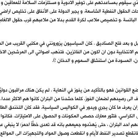
 الذي سيقوم بمساعدتهم على توفير الادوية و مستلزمات السلامة للمعاقين و ت
ات الحقول النفطية الشاسعة. و يجبر الدولة على الأنفاق على تخليص اراضي ا
البائسة .و تخصيص ملاعب لكرة القدم بدلا من ملاعبهم قرب حقول الالغام 
بل و بعد فتح الصناديق . كان السياسيون يزورونني في مكتبي القريب من الم
م الانتخابية دون ان اكون من الفائزين. فتذهب اصواتي الى المرشحين الاخر
ان، المسودة من استنشاق السموم و الدخان !).
ع القوانين فهو بالتأكيد من يفوز في النهاية . لم يكن هناك مراقبون دوليّ
 الى رصيدهم لضمان الفوز. كلما حشدنا من البتران كانوا هم الاكثر عددا. ك
لبتران يعرف ما كان يجري ويدور في الكواليس السياسية. فقد كان التخندق ال
ى الكراسي. فتثور معارك حصص المكونات و الحصول على الامتيازات. فكانوا
م احد البتران ، حتى يُهدِّدوه جميعهم بانه قد تعدى خطًّاً احمرَ؛ لا ينبغي ع
فانقطع تصدير النفط لأيام و انقطعت وصول المواد والتجهيزات الى المواقع ا