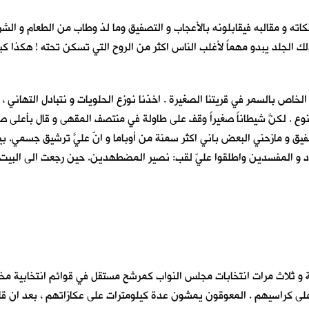
ته و مقالبه فيقابلونه بالأعجاب و التصفيق وما لذ وطاب من الطعام و الشر
ك الجلد يبدو مهماً لأغلب الناس اكثر من الروح التي تسكن تحته ! هكذا كب
 الخاص بالسمر في قريتنا الصغيرة . اخذنا نوزع الحلويات و نتبادل التهاني ، 
وع . لكنَّ شيطاناً صغيراً وقف على طاولة في منتصف المقهى و قال بأعلى ص
ق و مازحني البعض باني اكثر سمنة من أوباما و انّ عليَّ ترشيق جسمي. بينم
اد و المفسدين واطلقوا عليّ لقب: نصير المضطهدين. حين رجعت الى البيت ، ل
و ثلاث مرات انتخابات مجلس النواب كمرشح مستقل في قوائم انتخابية مختلف
ى كراسيهم . المعوقون يمشون عدة كيلومترات على عكازاتهم ، بعد ان قامت