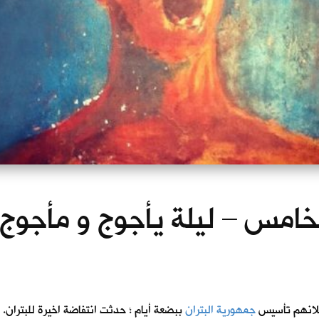
لخامس – ليلة يأجوج و مأجوج / 40
جمهورية البتران
ببضعة أيام ؛ حدثت انتفاضة اخيرة للبتران