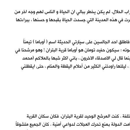
اب الحلال. لم يكن يخطر ببالي ان الحياة و الناس لهم وجه اخر من
رت في هذه المدينة التي جسدت الحياة بقبحها و حسنها ، ببراءتها
فاطلق احد الجالسين على سيارتي الحديثة اسم ( أوباما ) تيمناً
وته : سيكون حفيد تومان هو أوباما قرية البتران ! وهو مرشحنا في
ا قال لي الاصدقاء الاخرون ، باني اكثر شبها بالملاكم (محمد
يلتها راودتني الكثير من أحلام اليقظة والمنام ، حتى ايقظتني
ة . كنت المرشح الوحيد لقرية البتران. فكان سكان القرية
 الدولة بمنع تحرك العجلات لدواعي أمنية . كان الجميع متشوقاً