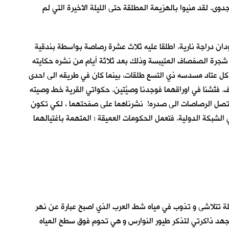
ى. لقد منيوا بالهزيمة المطلقة حتى الليلة الاخيرة التي لم
ن دراجة نارية. اطلقا عليه ثلاث عشرة رصاصة بواسطة بندقية
 شجرة الصفصاف المتيبسة وذلك بعد ثلاثة أيام من نشره حكايته
كل عتاد مسدسه ذي التسع طلقات، بينما كان في طريقه الى احدى
فتَّشنا في اوراقهما فوجدنا وصيَّتين. حكواتي القرية خط وصيته
ل ان تصل الرصاصات الى صدره! نشرناهما على صفحتهما ، لكي تكون
لشبكة الدولية. فتعمل الحكومات العميقة ؛ المتهمة باغتيالهما
يلة تتلاشى و تذوب في مياه شط العرب الذي اصبح عبارة عن نهر
 اجهد ذاكرتي لتذكر طيور النوارس و هي تحوم فوق سطح المياه