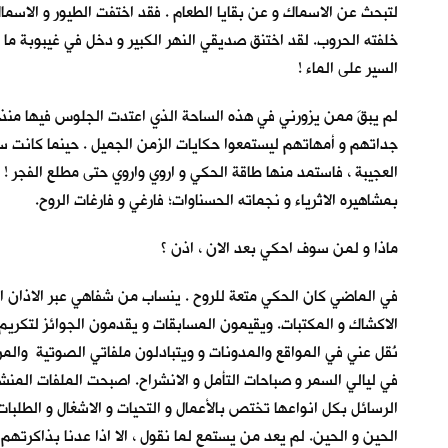
لتبحث عن الاسماك و عن بقايا الطعام . فقد اختفت الطيور و الاسماك 
خلفته الحروب. لقد اختنق صديقي النهر الكبير و دخل في غيبوبة ما ق
السير على الماء !
لم يبقَ ممن يزورني في هذه الساحة الذي اعتدت الجلوس فيها منذ 
جداتهم و أمهاتهم ليستمعوا حكايات الزمن الجميل . حينما كانت سف
العجيبة ، فاستمد منها طاقة الحكي و اروي واروي حتى مطلع الفجر ! أ
بمشاهيره الاثرياء و نجماته الحسناوات؛ فارغي و فارغات الروح.
ماذا و لمن سوف احكي بعد الان ، اذن ؟
في الماضي كان الحكي متعة للروح . ينساب من شفاهي عبر الاذان 
الاكشاك و المكتبات. ويقيمون المسابقات و يقدمون الجوائز لتكريم 
نُقل عني في المواقع والمدونات و ويتبادلون ملفاتي الصوتية والم
في ليالي السمر و صباحات التأمل و الانشراح. اصبحت الملفات المنش
الحين و الحين. لم يعد من يستمع لما نقول ، الا اذا عدنا بذاكرتهم ل