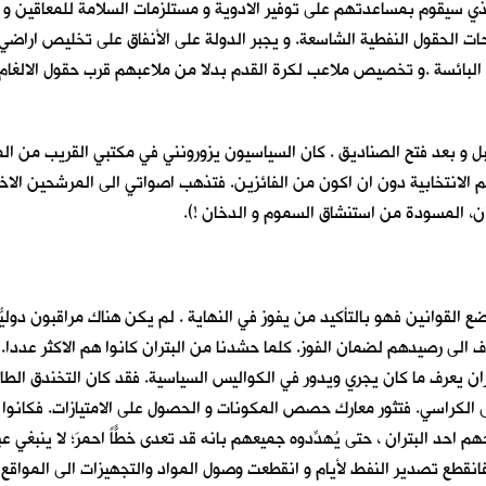
 الذي سيقوم بمساعدتهم على توفير الادوية و مستلزمات السلامة للمعاقين و ت
ات الحقول النفطية الشاسعة. و يجبر الدولة على الأنفاق على تخليص اراضي ا
البائسة .و تخصيص ملاعب لكرة القدم بدلا من ملاعبهم قرب حقول الالغام 
بل و بعد فتح الصناديق . كان السياسيون يزورونني في مكتبي القريب من الم
م الانتخابية دون ان اكون من الفائزين. فتذهب اصواتي الى المرشحين الاخر
ان، المسودة من استنشاق السموم و الدخان !).
ع القوانين فهو بالتأكيد من يفوز في النهاية . لم يكن هناك مراقبون دوليّ
 الى رصيدهم لضمان الفوز. كلما حشدنا من البتران كانوا هم الاكثر عددا. ك
لبتران يعرف ما كان يجري ويدور في الكواليس السياسية. فقد كان التخندق ال
ى الكراسي. فتثور معارك حصص المكونات و الحصول على الامتيازات. فكانوا
م احد البتران ، حتى يُهدِّدوه جميعهم بانه قد تعدى خطًّاً احمرَ؛ لا ينبغي ع
فانقطع تصدير النفط لأيام و انقطعت وصول المواد والتجهيزات الى المواقع ا