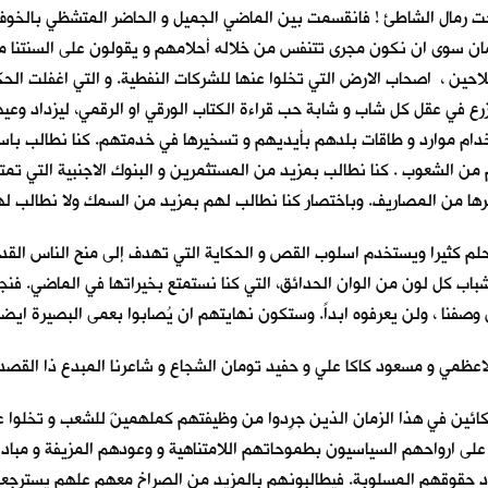
تحت رمال الشاطئ ! فانقسمت بين الماضي الجميل و الحاضر المتشظي بالخوف و
الزمان سوى ان نكون مجرى تتنفس من خلاله أحلامهم و يقولون على السنتنا م
ين ، اصحاب الارض التي تخلوا عنها للشركات النفطية. و التي اغفلت الحكوما
رع في عقل كل شاب و شابة حب قراءة الكتاب الورقي او الرقمي، ليزداد وعيه
تخدام موارد و طاقات بلدهم بأيديهم و تسخيرها في خدمتهم. كنا نطالب باستق
الشعوب . كنا نطالب بمزيد من المستثمرين و البنوك الاجنبية التي تمتص 
غيرها من المصاريف. وباختصار كنا نطالب لهم بمزيد من السمك ولا نطالب 
لم كثيرا ويستخدم اسلوب القص و الحكاية التي تهدف إلى منح الناس القدرة
باب كل لون من الوان الحدائق، التي كنا نستمتع بخيراتها في الماضي. فنجع
وصفنا ، ولن يعرفوه ابداً. وستكون نهايتهم ان يُصابوا بعمى البصيرة ايضا
عظمي و مسعود كاكا علي و حفيد تومان الشجاع و شاعرنا المبدع ذا القصديت
ئين في هذا الزمان الذين جُرِدوا من وظيفتهم كملهمينَ للشعب و تخلوا عن 
لى ارواحهم السياسيون بطموحاتهم اللامتناهية و وعودهم المزيفة و مبادئهم
اد حقوقهم المسلوبة. فيطالبونهم بالمزيد من الصراخ معهم علهم يسترجع