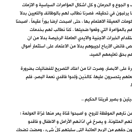
 الجوع و الحرمان و كل اشكال المؤامرات السياسية و الازمات
ا يرغبون في تحقيقه. فصرنا نطالب لهم بالوظائف والتعيين بدلا
ت العميقة الاهتمام بها ، حتى اصبحت ارضا بوراً عقيماً . اصبحنا
م بالمؤامرة التي وقعوا ضحيتها . كنا نطالب لهم بخدمات
دام الخبرات الاجنبية والايدي العاملة الرخيصة بدلا من ان
فائض الارباح لجيبوهم بدلا من الاعتماد على استثمار أموال
لهم بحق تعليمهم الصيد.
 على الابصار. وصرت انا من اعتاد التصريح للفضائيات بضرورة
لهم يتحسرون عليها، كالذين وُلِدوا فاقدي نعمة البصر، فلم
.
ين و بصير قريتنا الحكيم ..
نارهم الموقظة للروح. و اصبحوا قناة يمر منها غزاة العولمة ؛
 المتلونة. و يصرخ في اذانهم الأرامل و الاطفال و فاقدو
ون حقهم من الريح العاتية التي سلبتهم كلَّ شيء ، ومضت تضحك