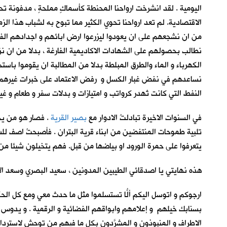
اليومية . لقد انشرخت ارواحنا المحنطة كأسماكٍ مملحةٍ ، مدفونة 
الاقتصادية. لم تعد ارواحنا تحوي الكثير مما تبوح به لشباب هذا 
من ان نشجعهم على ان يعودوا ليزرعوا ارض ابائهم و اجدادهم الفلاح
نطالب بحصولهم على الشهادات الاكاديمية الفارغة ، بدلا من ان نز
الكهرباء و الماء والطرق المبلطة بدلا من المطالبة ان يقوموا باس
نساعدهم في نفض غبار الكسل و رفض الاعتماد على خبرات غيرهم من 
النفط التي كانت تُهدر كرواتب و امتيازات و بدلات سفر و طعام و 
في السنوات الاخيرة تبادلتُ الادوار مع
بصير القرية
. فصار هو من يح
تلبية طموحات المنتفضين من ابناء قرية البتران . فأصبحتُ اصف للش
يتعرفوا على حمرة الورود او بياضها من قبل. فهم يتخيلون شيئا من 
هذه نهايتي يا اصدقائي الطيبين المدونين ، سعيد البصري وسعد الا
ارجوكم و اتوسل اليكم ألّا تستسلموا مثل ما حدث معي ومع كل الحكا
بسنابك خيلهم و إعلامهم وابواقهم الفضائية و الرقمية . و يدوس ع
الاطراف و المنبوذون و المشرَّدون بكل ما فيهم من توحش لاسترد