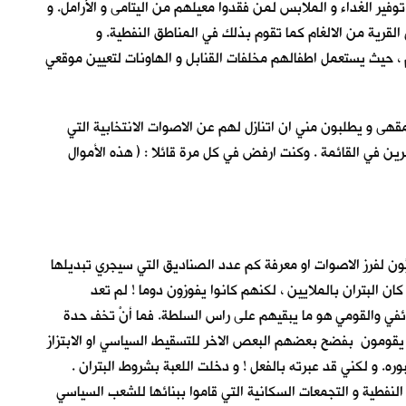
وفير الغداء و الملابس لمن فقدوا معيلهم من اليتامى و الأرامل. و
لقرية من الالغام كما تقوم بذلك في المناطق النفطية. و
، حيث يستعمل اطفالهم مخلفات القنابل و الهاونات لتعيين موقعي
قهى و يطلبون مني ان اتنازل لهم عن الاصوات الانتخابية التي
ين في القائمة . وكنت ارفض في كل مرة قائلا : ( هذه الأموال
ُون لفرز الاصوات او معرفة كم عدد الصناديق التي سيجري تبديلها
ان البتران بالملايين ، لكنهم كانوا يفوزون دوما ! لم تعد
طائفي والقومي هو ما يبقيهم على راس السلطة. فما أنْ تخف حدة
 يقومون بفضح بعضهم البعص الاخر للتسقيط السياسي او الابتزاز
بوره. و لكني قد عبرته بالفعل ! و دخلت اللعبة بشروط البتران .
لنفطية و التجمعات السكانية التي قاموا ببنائها للشعب السياسي