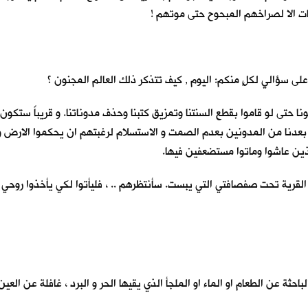
ت الا لصراخهم المبحوح حتى موتهم !
ى سؤالي لكلٍ منكم: اليوم , كيف تتذكر ذلك العالم المجنون ؟
 حتى لو قاموا بقطع السنتنا وتمزيق كتبنا وحذف مدوناتنا. و قريباً ستكون
بعدنا من المدونين بعدم الصمت و الاستسلام لرغبتهم ان يحكموا الارض و اج
لذين عاشوا وماتوا مستضعفين فيها.
قرية تحت صفصافتي التي يبست. سأنتظرهم .. ، فليأتوا لكي يأخذوا روحي ا
باحثة عن الطعام او الماء او الملجأ الذي يقيها الحر و البرد ، غافلة عن ال