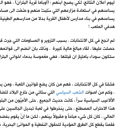
ليوم اعلان النتائج، لكي يصبح ابنهم : (أوباما قرية البتران) . فهو
يساعدهم في استعادة مزارعهم التي سُلِبتْ منهم و ضُمَّت الى مساح
يساعدهم في بناء مدارس لأطفال القرية بدلا من مدارسهم الطينية 
هدفي الملعب !
لم انجح في كل الانتخابات . بسبب التزوير و المساومات التي جرت ق
حصلت عليها ، لقاء مبالغ مالية كبيرة . وذلك بان انضم الى قوائمه
ستكون سوداء بامتياز ان قبلتها ، فهي مغموسة بدماء اخواني البتر
فشلنا في كل الانتخابات ، فهم من كان يضع قوانين اللعبة ، ومن يض
. وكم من اصوات
الشعب السياسي
التي ستاتي من خارج البلاد لتضاف
الألاعيب السياسية سراً ، كانت حديث الجميع , حتى الأميُّون من ا
هذا الاحتراب المصطنع ، حتى ينخرطوا في لعبة تبديل الجالسين عل
المالي . كان كل شيء مباحاً و مقبولاً بينهم ، لكن ما إنْ يقوم بفضحه
فقمنا بقطع كل الطرق المؤدية للحقول النفطية و الموانئ البحرية. 