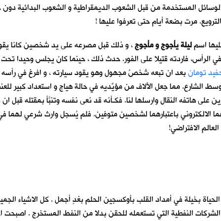
لوسائل المستخدمة من قبل الشعوب الديمقراطية و الشعوب البدائية دون جدو
ترويع. مرت بضعة أيام حتى تعرفوا عليها !
عليها اسم
ليلة يأجوج و مأجوج
، و ذلك قبل مصرعه على يد شخصين كانا يقودا
 الرأس، فاردته قتيلا على الفور. حدث ذلك ، حينما كان يجلس وحيدا تحت
فيد تومان
بعد ان تبعه شخصٌ مجهول وهو يقود سيارته ، و افرغ في رأسه 
لشارع. مما جعل الآلاف من مؤيِّديه في حالة هياج و استعداد كبير للعنف. 
ين على هاتفه النقال وارسلها لنا. فكـأنه قد نعى نفسه وتنبَّأ بمقتله قب
ما الالكتروني باعتبارهما لشخصين متوفين. فلم يُسجل وارث شرعي لهما في ا
العالم الافتراضي!
ياة بخيلة في أمداد القلب بأوكسجين الحلم بغدٍ أجمل . كل الاشياء الجم
ا الشركات النفطية التي تستعمله للحقن بدلا من النفط المستخرج . اصبحت