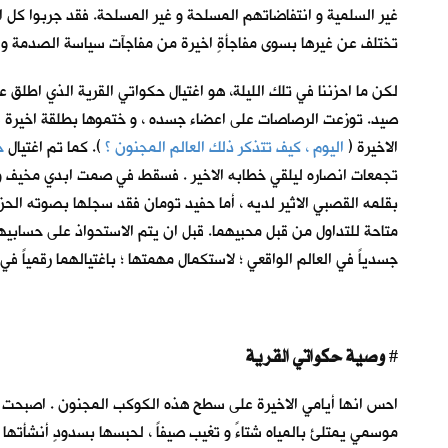
غير السلمية و انتفاضاتهم المسلحة و غير المسلحة. فقد جربوا كل ا
تختلف عن غيرها بسوى مفاجأةٍ اخيرة من مفاجآت سياسة الصدمة وال
لكن ما احزننا في تلك الليلة، هو اغتيال حكواتي القرية الذي اطلق 
صيد. توزعت الرصاصات على اعضاء جسده ، و ختموها بطلقة اخيرة في
الاخيرة (
اليوم ، كيف تتذكر ذلك العالم المجنون ؟
)
. كما تم اغتيال
ح
تجمعات انصاره ليلقي خطابه الاخير . فسقط في صمت ابدي مخيف وسط ا
بقلمه القصبي الاثير لديه ، أما حفيد تومان فقد سجلها بصوته الحز
متاحة للتداول من قبل محبيهما. قبل ان يتم الاستحواذ على حسابيه
جسدياً في العالم الواقعي ؛ لاستكمال مهمتها ؛ باغتيالهما رقمياً في 
وصية حكواتي القرية
#
احس انها أيامي الاخيرة على سطح هذه الكوكب المجنون . اصبحت الح
موسمي يمتلئ بالمياه شتاءً و تغيب صيفاً ، لحبسها بسدودٍ أنشأته