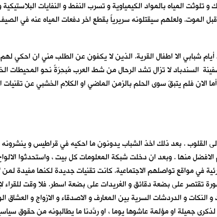
و تلوثت المياه بالمواد الكيمياوية و تسرب النفط و النفايات البلاستيكية و 
بل الموت. ولعلهم سيقتلونه سريرياً بقطع اخر دفعات المياه عنه في الصيف ال
أيام شبابي الا اطفال القرية. الذين لا يكفون عن الطلب مني ان احكي لهم
ينة السندباد لا تزال تشد الرحال من شط العرب مُبحِرَةً نحو المحيطات 
ما الان فلم يتبقَ سوى الحلم بالزمن الماضي او الكلام الخشبي عن تقنيات الع
الى القلوب . بعد ذلك اخذ الشباب يدونون ما احكيه في قراطيس و ينشرون
الافضل منها . وبعد ان دخلت شبكة المعلومات كل بيت ، واستحدثوا الالواح 
رئية في مواقع تواصلهم الاجتماعية. كانت تقنيات جديدة لكنها مفيدة لمن ل
ورة تقتصر على بضعة دقائق و الغريدات على بضعة اسطر. فلا وقت للقراء لإه
ذكرى جميلة او مؤلمة عاشوها يوما ، او ردّدنا ما يطالبونه من حقوق سياسية او