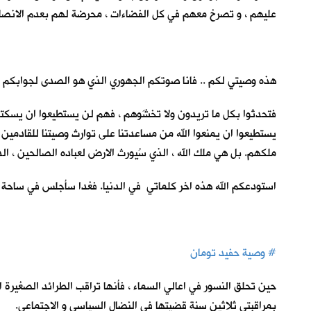
عليهم ، و تصرخ معهم في كل الفضاءات ، محرضة لهم بعدم الانصا
هذه وصيتي لكم .. فانا صوتكم الجهوري الذي هو الصدى لجوابكم عل
فتحدثوا بكل ما تريدون ولا تخشَوهم ، فهم لن يستطيعوا ان يسكتونا
يستطيعوا ان يمنعوا الله من مساعدتنا على توارث وصيتنا للقادمين 
ملكهم. بل هي ملك الله ، الذي سُيورث الارض لعباده الصالحين ، ا
استودعكم الله هذه اخر كلماتي في الدنيا. فغدا سأجلس في ساحة ال
#
وصية حفيد تومان
حين تحلق النسور في اعالي السماء ، فأنها تراقب الطرائد الصغيرة ال
بمراقبتي ثلاثين سنة قضيتها في النضال السياسي و الاجتماعي.