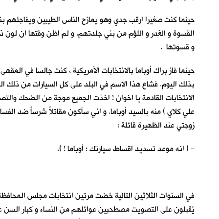
حينما كنت صغيرا ارقب جدي وهو يمازح الناس الطيبين ويفاجئهم بنكا
القسوة و الغدر و اللؤم من بني جلدتهم. و لم اظن وقتها ان لون ذل
و قسوتها .
حينما فاز براك أوباما بالانتخابات الأمريكية ، كنت جالسا في المقهى
بذلك اليوم. فشاع هذا الاسم في البلد على كل السيارات من ذلك الن
الانتخابات القادمة يا اخوان ! اخذت الجميع موجة من الضحك والتصفي
علي كلاي ) منه بالسيد أوباما. و اني سأكون مقاتلاً شرساً ضد الفس
زوجتي عند الظهيرة قائلة :
– ( انه موعد تسديد اقساط سيارتك ؛ أوباما ! ).
في السنوات الثلاثين التالية خضت مرتين انتخابات مجلس المحافظة 
يُقبلون على التصويت مصطحبين عوائلهم من النساء و كبار السن عل