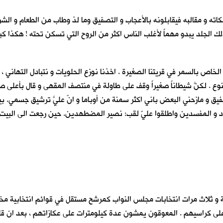
ته و مقالبه فيقابلونه بالأعجاب و التصفيق وما لذ وطاب من الطعام و الشر
ك الجلد يبدو مهماً لأغلب الناس اكثر من الروح التي تسكن تحته ! هكذا كب
 الخاص بالسمر في قريتنا الصغيرة . اخذنا نوزع الحلويات و نتبادل التهاني ، 
وع . لكنَّ شيطاناً صغيراً وقف على طاولة في منتصف المقهى و قال بأعلى ص
ق و مازحني البعض باني اكثر سمنة من أوباما و انّ عليَّ ترشيق جسمي. بينم
اد و المفسدين واطلقوا عليّ لقب: نصير المضطهدين. حين رجعت الى البيت ، ل
و ثلاث مرات انتخابات مجلس النواب كمرشح مستقل في قوائم انتخابية مختلف
ى كراسيهم . المعوقون يمشون عدة كيلومترات على عكازاتهم ، بعد ان قامت