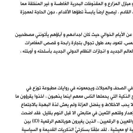
مبازل المزارع و المقذوفات البحرية الغاطسة و غير المنفلقة مما
قادم . ليصبح ارضاً يابسةً تطؤها الأقدام ، دون الحاجة لمعجزة
 عن الأيام الخوالي حيث كان اجدادهم و آباؤهم يأتونني مصطحبين
الخمس. لتعود بعد طول تجوال بتجارة رابحة و قصص المغامرات
الم الجديد و انجازات النظام الدولي الجديد بأسلحته و أوبئته ،
ه في الصحف والمجلات ويجمعونه في روايات مطبوعة توزع في
الذكية التي يحملها الناس معهم اينما يذهبون ، اخذوا يقرؤون ما
ا يحب الاختلاط و يفضل العزلة ولم يعش لذة البهجة بالاجتماع
دار وقتهم الثمين في متابعتي الا قبل النوم بقليل. فقد اضحت
الرسائل بكل انواعها تختص بالأعمال و التحيات و الاشغال و الطلبات و النكات و الدردشات السرية بين المعارف و الاصدقاء و الازواج و العشاق الواقعيين و الرقميين ، الذين يغيرون هوياتهم الرقمية (ID) بين
 معيشية . لقد عَلِقَنا بسنارتيًّ الذكريات القديمة و السياسية