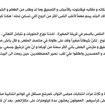
ته و مقالبه فيقابلونه بالأعجاب و التصفيق وما لذ وطاب من الطعام و الشر
ك الجلد يبدو مهماً لأغلب الناس اكثر من الروح التي تسكن تحته ! هكذا كب
 الخاص بالسمر في قريتنا الصغيرة . اخذنا نوزع الحلويات و نتبادل التهاني ، 
وع . لكنَّ شيطاناً صغيراً وقف على طاولة في منتصف المقهى و قال بأعلى ص
ق و مازحني البعض باني اكثر سمنة من أوباما و انّ عليَّ ترشيق جسمي. بينم
اد و المفسدين واطلقوا عليّ لقب: نصير المضطهدين. حين رجعت الى البيت ، ل
و ثلاث مرات انتخابات مجلس النواب كمرشح مستقل في قوائم انتخابية مختلف
ى كراسيهم . المعوقون يمشون عدة كيلومترات على عكازاتهم ، بعد ان قامت