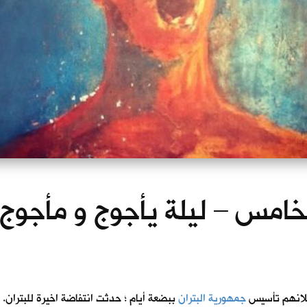
لخامس – ليلة يأجوج و مأجوج / 40
جمهورية البتران
ببضعة أيام ؛ حدثت انتفاضة اخيرة للبتران