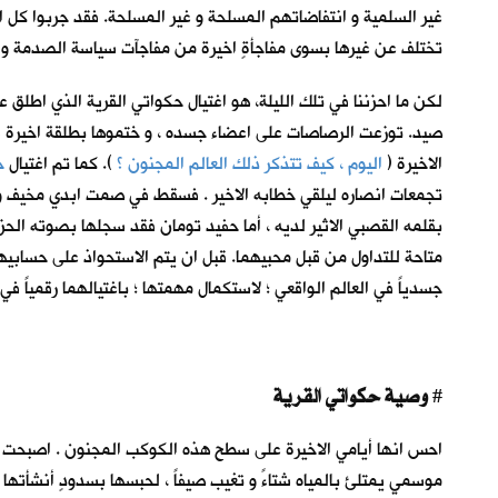
غير السلمية و انتفاضاتهم المسلحة و غير المسلحة. فقد جربوا كل ا
تختلف عن غيرها بسوى مفاجأةٍ اخيرة من مفاجآت سياسة الصدمة وال
لكن ما احزننا في تلك الليلة، هو اغتيال حكواتي القرية الذي اطلق 
صيد. توزعت الرصاصات على اعضاء جسده ، و ختموها بطلقة اخيرة في
الاخيرة (
اليوم ، كيف تتذكر ذلك العالم المجنون ؟
)
. كما تم اغتيال
ح
تجمعات انصاره ليلقي خطابه الاخير . فسقط في صمت ابدي مخيف وسط ا
بقلمه القصبي الاثير لديه ، أما حفيد تومان فقد سجلها بصوته الحز
متاحة للتداول من قبل محبيهما. قبل ان يتم الاستحواذ على حسابيه
جسدياً في العالم الواقعي ؛ لاستكمال مهمتها ؛ باغتيالهما رقمياً في 
وصية حكواتي القرية
#
احس انها أيامي الاخيرة على سطح هذه الكوكب المجنون . اصبحت الح
موسمي يمتلئ بالمياه شتاءً و تغيب صيفاً ، لحبسها بسدودٍ أنشأته