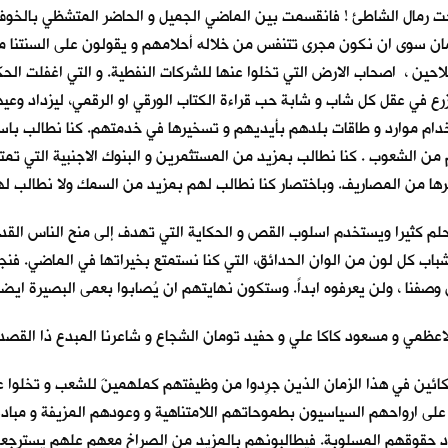
تحت رمال الشاطئ ! فانقسمت بين الماضي الجميل و الحاضر المتشظي بالخوف و
الزمان سوى ان نكون مجرى تتنفس من خلاله أحلامهم و يقولون على السنتنا م
ين ، اصحاب الارض التي تخلوا عنها للشركات النفطية. و التي اغفلت الحكوما
رع في عقل كل شاب و شابة حب قراءة الكتاب الورقي او الرقمي، ليزداد وعيه
تخدام موارد و طاقات بلدهم بأيديهم و تسخيرها في خدمتهم. كنا نطالب باستق
الشعوب . كنا نطالب بمزيد من المستثمرين و البنوك الاجنبية التي تمتص 
غيرها من المصاريف. وباختصار كنا نطالب لهم بمزيد من السمك ولا نطالب 
لم كثيرا ويستخدم اسلوب القص و الحكاية التي تهدف إلى منح الناس القدرة
باب كل لون من الوان الحدائق، التي كنا نستمتع بخيراتها في الماضي. فنجع
وصفنا ، ولن يعرفوه ابداً. وستكون نهايتهم ان يُصابوا بعمى البصيرة ايضا
عظمي و مسعود كاكا علي و حفيد تومان الشجاع و شاعرنا المبدع ذا القصديت
ئين في هذا الزمان الذين جُرِدوا من وظيفتهم كملهمينَ للشعب و تخلوا عن 
لى ارواحهم السياسيون بطموحاتهم اللامتناهية و وعودهم المزيفة و مبادئهم
اد حقوقهم المسلوبة. فيطالبونهم بالمزيد من الصراخ معهم علهم يسترجع