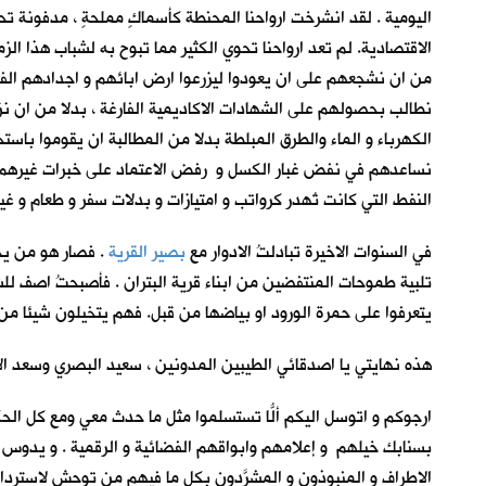
اليومية . لقد انشرخت ارواحنا المحنطة كأسماكٍ مملحةٍ ، مدفونة 
الاقتصادية. لم تعد ارواحنا تحوي الكثير مما تبوح به لشباب هذا 
من ان نشجعهم على ان يعودوا ليزرعوا ارض ابائهم و اجدادهم الفلاح
نطالب بحصولهم على الشهادات الاكاديمية الفارغة ، بدلا من ان نز
الكهرباء و الماء والطرق المبلطة بدلا من المطالبة ان يقوموا باس
نساعدهم في نفض غبار الكسل و رفض الاعتماد على خبرات غيرهم من 
النفط التي كانت تُهدر كرواتب و امتيازات و بدلات سفر و طعام و 
في السنوات الاخيرة تبادلتُ الادوار مع
بصير القرية
. فصار هو من يح
تلبية طموحات المنتفضين من ابناء قرية البتران . فأصبحتُ اصف للش
يتعرفوا على حمرة الورود او بياضها من قبل. فهم يتخيلون شيئا من 
هذه نهايتي يا اصدقائي الطيبين المدونين ، سعيد البصري وسعد الا
ارجوكم و اتوسل اليكم ألّا تستسلموا مثل ما حدث معي ومع كل الحكا
بسنابك خيلهم و إعلامهم وابواقهم الفضائية و الرقمية . و يدوس ع
الاطراف و المنبوذون و المشرَّدون بكل ما فيهم من توحش لاسترد