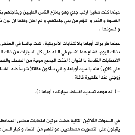
حينما كنت صغيرا ارقب جدي وهو يمازح الناس الطيبين ويفاجئهم بنكا
القسوة و الغدر و اللؤم من بني جلدتهم. و لم اظن وقتها ان لون ذل
و قسوتها .
حينما فاز براك أوباما بالانتخابات الأمريكية ، كنت جالسا في المقهى
بذلك اليوم. فشاع هذا الاسم في البلد على كل السيارات من ذلك الن
الانتخابات القادمة يا اخوان ! اخذت الجميع موجة من الضحك والتصفي
علي كلاي ) منه بالسيد أوباما. و اني سأكون مقاتلاً شرساً ضد الفس
زوجتي عند الظهيرة قائلة :
– ( انه موعد تسديد اقساط سيارتك ؛ أوباما ! ).
في السنوات الثلاثين التالية خضت مرتين انتخابات مجلس المحافظة 
يُقبلون على التصويت مصطحبين عوائلهم من النساء و كبار السن عل