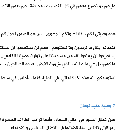
عليهم ، و تصرخ معهم في كل الفضاءات ، محرضة لهم بعدم الانصا
هذه وصيتي لكم .. فانا صوتكم الجهوري الذي هو الصدى لجوابكم عل
فتحدثوا بكل ما تريدون ولا تخشَوهم ، فهم لن يستطيعوا ان يسكتونا
يستطيعوا ان يمنعوا الله من مساعدتنا على توارث وصيتنا للقادمين 
ملكهم. بل هي ملك الله ، الذي سُيورث الارض لعباده الصالحين ، ا
استودعكم الله هذه اخر كلماتي في الدنيا. فغدا سأجلس في ساحة ال
#
وصية حفيد تومان
حين تحلق النسور في اعالي السماء ، فأنها تراقب الطرائد الصغيرة ال
بمراقبتي ثلاثين سنة قضيتها في النضال السياسي و الاجتماعي.