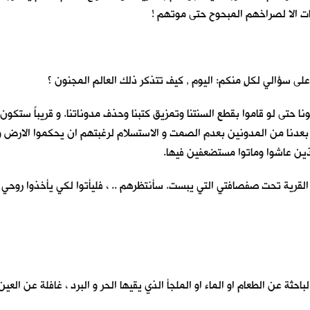
ت الا لصراخهم المبحوح حتى موتهم !
ى سؤالي لكلٍ منكم: اليوم , كيف تتذكر ذلك العالم المجنون ؟
 حتى لو قاموا بقطع السنتنا وتمزيق كتبنا وحذف مدوناتنا. و قريباً ستكون
بعدنا من المدونين بعدم الصمت و الاستسلام لرغبتهم ان يحكموا الارض و اج
لذين عاشوا وماتوا مستضعفين فيها.
قرية تحت صفصافتي التي يبست. سأنتظرهم .. ، فليأتوا لكي يأخذوا روحي ا
باحثة عن الطعام او الماء او الملجأ الذي يقيها الحر و البرد ، غافلة عن ال