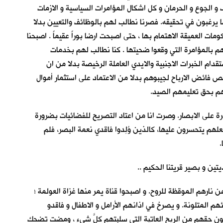
 الجوع و الحرمان و كل اشكال المؤامرات السياسية و الازمات
ا يرغبون في تحقيقه. فصرنا نطالب لهم بالوظائف والتعيين بدلا
ت العميقة الاهتمام بها ، حتى اصبحت ارضا بوراً عقيماً . اصبحنا
م بالمؤامرة التي وقعوا ضحيتها . كنا نطالب لهم بخدمات
دام الخبرات الاجنبية والايدي العاملة الرخيصة بدلا من ان
فائض الارباح لجيبوهم بدلا من الاعتماد على استثمار أموال
لهم بحق تعليمهم الصيد.
 على الابصار. وصرت انا من اعتاد التصريح للفضائيات بضرورة
لهم يتحسرون عليها، كالذين وُلِدوا فاقدي نعمة البصر، فلم
.
ين و بصير قريتنا الحكيم ..
نارهم الموقظة للروح. و اصبحوا قناة يمر منها غزاة العولمة ؛
 المتلونة. و يصرخ في اذانهم الأرامل و الاطفال و فاقدو
ون حقهم من الريح العاتية التي سلبتهم كلَّ شيء ، ومضت تضحك