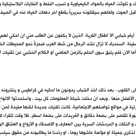
و تلوثت المياه بالمواد الكيمياوية و تسرب النفط و النفايات البلاستيكية و 
بل الموت. ولعلهم سيقتلونه سريرياً بقطع اخر دفعات المياه عنه في الصيف ال
أيام شبابي الا اطفال القرية. الذين لا يكفون عن الطلب مني ان احكي لهم
ينة السندباد لا تزال تشد الرحال من شط العرب مُبحِرَةً نحو المحيطات 
ما الان فلم يتبقَ سوى الحلم بالزمن الماضي او الكلام الخشبي عن تقنيات الع
الى القلوب . بعد ذلك اخذ الشباب يدونون ما احكيه في قراطيس و ينشرون
الافضل منها . وبعد ان دخلت شبكة المعلومات كل بيت ، واستحدثوا الالواح 
رئية في مواقع تواصلهم الاجتماعية. كانت تقنيات جديدة لكنها مفيدة لمن ل
ورة تقتصر على بضعة دقائق و الغريدات على بضعة اسطر. فلا وقت للقراء لإه
ذكرى جميلة او مؤلمة عاشوها يوما ، او ردّدنا ما يطالبونه من حقوق سياسية او