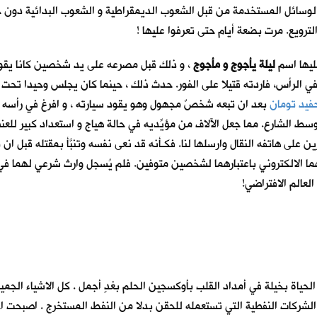
لوسائل المستخدمة من قبل الشعوب الديمقراطية و الشعوب البدائية دون جدو
ترويع. مرت بضعة أيام حتى تعرفوا عليها !
عليها اسم
ليلة يأجوج و مأجوج
، و ذلك قبل مصرعه على يد شخصين كانا يقودا
 الرأس، فاردته قتيلا على الفور. حدث ذلك ، حينما كان يجلس وحيدا تحت
فيد تومان
بعد ان تبعه شخصٌ مجهول وهو يقود سيارته ، و افرغ في رأسه 
لشارع. مما جعل الآلاف من مؤيِّديه في حالة هياج و استعداد كبير للعنف. 
ين على هاتفه النقال وارسلها لنا. فكـأنه قد نعى نفسه وتنبَّأ بمقتله قب
ما الالكتروني باعتبارهما لشخصين متوفين. فلم يُسجل وارث شرعي لهما في ا
العالم الافتراضي!
ياة بخيلة في أمداد القلب بأوكسجين الحلم بغدٍ أجمل . كل الاشياء الجم
ا الشركات النفطية التي تستعمله للحقن بدلا من النفط المستخرج . اصبحت