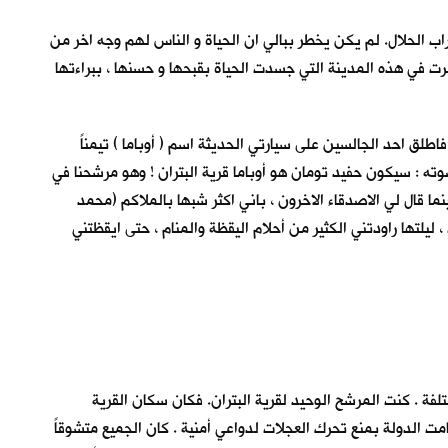
اب الحلال. لم يكن يخطر ببالي ان الحياة و الناس لهم وجه اخر من
رت في هذه المدينة التي جسدت الحياة بقبحها و حسنها ، ببراءتها
فاطلق احد الجالسين على سيارتي الحديثة اسم ( أوباما ) تيمناً
وته : سيكون حفيد تومان هو أوباما قرية البتران ! وهو مرشحنا في
ا قال لي الاصدقاء الاخرون ، باني اكثر شبها بالملاكم (محمد
يلتها راودتني الكثير من أحلام اليقظة والمنام ، حتى ايقظتني
ة . كنت المرشح الوحيد لقرية البتران. فكان سكان القرية
 الدولة بمنع تحرك العجلات لدواعي أمنية . كان الجميع متشوقاً