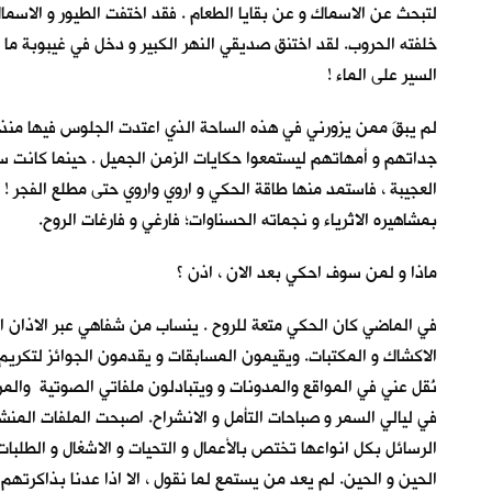
لتبحث عن الاسماك و عن بقايا الطعام . فقد اختفت الطيور و الاسماك 
خلفته الحروب. لقد اختنق صديقي النهر الكبير و دخل في غيبوبة ما ق
السير على الماء !
لم يبقَ ممن يزورني في هذه الساحة الذي اعتدت الجلوس فيها منذ 
جداتهم و أمهاتهم ليستمعوا حكايات الزمن الجميل . حينما كانت سف
العجيبة ، فاستمد منها طاقة الحكي و اروي واروي حتى مطلع الفجر ! أ
بمشاهيره الاثرياء و نجماته الحسناوات؛ فارغي و فارغات الروح.
ماذا و لمن سوف احكي بعد الان ، اذن ؟
في الماضي كان الحكي متعة للروح . ينساب من شفاهي عبر الاذان 
الاكشاك و المكتبات. ويقيمون المسابقات و يقدمون الجوائز لتكريم 
نُقل عني في المواقع والمدونات و ويتبادلون ملفاتي الصوتية والم
في ليالي السمر و صباحات التأمل و الانشراح. اصبحت الملفات المنش
الحين و الحين. لم يعد من يستمع لما نقول ، الا اذا عدنا بذاكرتهم ل