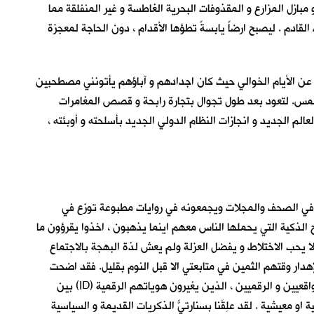
مبازل المزارع و المقذوفات البحرية الغاطسة و غير المنفلقة مما
قادم . ليصبح ارضاً يابسةً تطؤها الأقدام ، دون الحاجة لمعجزة
 عن الأيام الخوالي حيث كان اجدادهم و آباؤهم يأتونني مصطحبين
الخمس. لتعود بعد طول تجوال بتجارة رابحة و قصص المغامرات
الم الجديد و انجازات النظام الدولي الجديد بأسلحته و أوبئته ،
ه في الصحف والمجلات ويجمعونه في روايات مطبوعة توزع في
الذكية التي يحملها الناس معهم اينما يذهبون ، اخذوا يقرؤون ما
ا يحب الاختلاط و يفضل العزلة ولم يعش لذة البهجة بالاجتماع
دار وقتهم الثمين في متابعتي الا قبل النوم بقليل. فقد اضحت
الرسائل بكل انواعها تختص بالأعمال و التحيات و الاشغال و الطلبات و النكات و الدردشات السرية بين المعارف و الاصدقاء و الازواج و العشاق الواقعيين و الرقميين ، الذين يغيرون هوياتهم الرقمية (ID) بين
 معيشية . لقد عَلِقَنا بسنارتيًّ الذكريات القديمة و السياسية