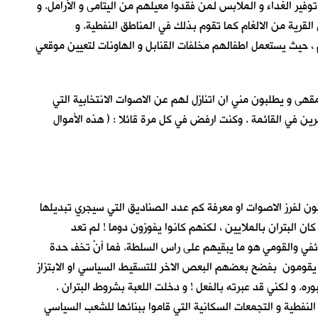
وفير الغداء و الملابس لمن فقدوا معيلهم من اليتامى و الأرامل. و
لقرية من الالغام كما تقوم بذلك في المناطق النفطية. و
، حيث يستعمل اطفالهم مخلفات القنابل و الهاونات لتعيين موقعي
قهى و يطلبون مني ان اتنازل لهم عن الاصوات الانتخابية التي
ين في القائمة . وكنت ارفض في كل مرة قائلا : ( هذه الأموال
ُون لفرز الاصوات او معرفة كم عدد الصناديق التي سيجري تبديلها
ان البتران بالملايين ، لكنهم كانوا يفوزون دوما ! لم تعد
طائفي والقومي هو ما يبقيهم على راس السلطة. فما أنْ تخف حدة
 يقومون بفضح بعضهم البعص الاخر للتسقيط السياسي او الابتزاز
بوره. و لكني قد عبرته بالفعل ! و دخلت اللعبة بشروط البتران .
لنفطية و التجمعات السكانية التي قاموا ببنائها للشعب السياسي