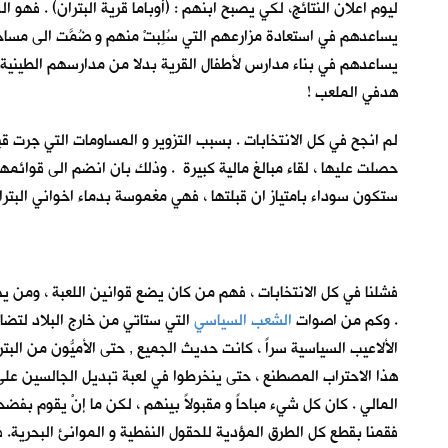
ليوم اعلان النتائج، لكي يصبح ابنهم : (أوباما قرية البتران) . فهو
يساعدهم في استعادة مزارعهم التي سُلِبتْ منهم و ضُمَّت الى مساح
يساعدهم في بناء مدارس لأطفال القرية بدلا من مدارسهم الطينية 
هدفي الملعب !
لم انجح في كل الانتخابات . بسبب التزوير و المساومات التي جرت ق
حصلت عليها ، لقاء مبالغ مالية كبيرة . وذلك بان انضم الى قوائمه
ستكون سوداء بامتياز ان قبلتها ، فهي مغموسة بدماء اخواني البتر
فشلنا في كل الانتخابات ، فهم من كان يضع قوانين اللعبة ، ومن يض
. وكم من اصوات
الشعب السياسي
التي ستاتي من خارج البلاد لتضاف
الألاعيب السياسية سراً ، كانت حديث الجميع , حتى الأميُّون من ا
هذا الاحتراب المصطنع ، حتى ينخرطوا في لعبة تبديل الجالسين عل
المالي . كان كل شيء مباحاً و مقبولاً بينهم ، لكن ما إنْ يقوم بفضحه
فقمنا بقطع كل الطرق المؤدية للحقول النفطية و الموانئ البحرية. 