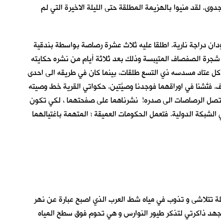
ى. لقد منيوا بالهزيمة المطلقة حتى الليلة الاخيرة التي لم
ن دراجة نارية. اطلقا عليه ثلاث عشرة رصاصة بواسطة بندقية
 شجرة الصفصاف المتيبسة وذلك بعد ثلاثة أيام من نشره حكايته
كل عتاد مسدسه ذي التسع طلقات، بينما كان في طريقه الى احدى
فتَّشنا في اوراقهما فوجدنا وصيَّتين. حكواتي القرية خط وصيته
ل ان تصل الرصاصات الى صدره! نشرناهما على صفحتهما ، لكي تكون
لشبكة الدولية. فتعمل الحكومات العميقة ؛ المتهمة باغتيالهما
يلة تتلاشى و تذوب في مياه شط العرب الذي اصبح عبارة عن نهر
 اجهد ذاكرتي لتذكر طيور النوارس و هي تحوم فوق سطح المياه