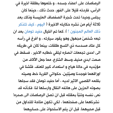
الرصاصات على اعضاء جسده ، و ختموها بطلقة اخيرة في
الرأس، فاردته قتيلا على الفور. حدث ذلك ، حينما كان
يجلس وحيدا تحت شجرة الصفصاف المتيبسة وذلك بعد
ثلاثة أيام من نشره حكايته الاخيرة (
اليوم ، كيف تتذكر
ذلك العالم المجنون ؟
)
. كما تم اغتيال
حفيد تومان
بعد ان
تبعه شخصٌ مجهول وهو يقود سيارته ، و افرغ في رأسه
كل عتاد مسدسه ذي التسع طلقات، بينما كان في طريقه
الى احدى تجمعات انصاره ليلقي خطابه الاخير . فسقط في
صمت ابدي مخيف وسط الشارع. مما جعل الآلاف من
مؤيِّديه في حالة هياج و استعداد كبير للعنف. فتَّشنا في
اوراقهما فوجدنا وصيَّتين. حكواتي القرية خط وصيته
بقلمه القصبي الاثير لديه ، أما حفيد تومان فقد سجلها
بصوته الحزين على هاتفه النقال وارسلها لنا. فكـأنه قد
نعى نفسه وتنبَّأ بمقتله قبل ان تصل الرصاصات الى صدره!
نشرناهما على صفحتهما ، لكي تكون متاحة للتداول من
قبل محبيهما. قبل ان يتم الاستحواذ على حسابيهما