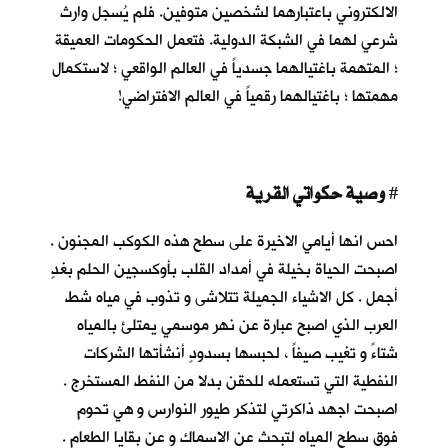
الالكتروني باعتبارهما لشخصين متوفين. فلم يُسجل وارث
شرعي لهما في الشبكة الدولية. فتعمل الحكومات العميقة
؛ المتهمة باغتيالهما جسدياً في العالم الواقعي ؛ لاستكمال
مهمتها ؛ باغتيالهما رقمياً في العالم الافتراضي!
وصية حكواتي القرية
#
احس انها أيامي الاخيرة على سطح هذه الكوكب المجنون .
اصبحت الحياة بخيلة في أمداد القلب بأوكسجين الحلم بغدٍ
أجمل . كل الاشياء الجميلة تتلاشى و تذوب في مياه شط
العرب الذي اصبح عبارة عن نهر موسمي يمتلئ بالمياه
شتاءً و تغيب صيفاً ، لحبسها بسدودٍ أنشأتها الشركات
النفطية التي تستعمله للحقن بدلا من النفط المستخرج .
اصبحت اجهد ذاكرتي لتذكر طيور النوارس و هي تحوم
فوق سطح المياه لتبحث عن الاسماك و عن بقايا الطعام .