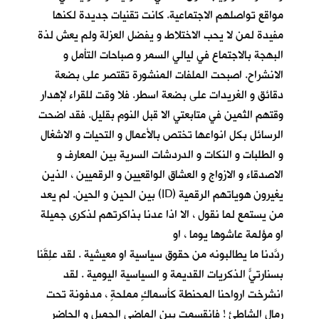
مواقع تواصلهم الاجتماعية. كانت تقنيات جديدة لكنها
مفيدة لمن لا يحب الاختلاط و يفضل العزلة ولم يعش لذة
البهجة بالاجتماع في ليالي السمر و صباحات التأمل و
الانشراح. اصبحت الملفات المنشورة تقتصر على بضعة
دقائق و الغريدات على بضعة اسطر. فلا وقت للقراء لإهدار
وقتهم الثمين في متابعتي الا قبل النوم بقليل. فقد اضحت
الرسائل بكل انواعها تختص بالأعمال و التحيات و الاشغال
و الطلبات و النكات و الدردشات السرية بين المعارف و
الاصدقاء و الازواج و العشاق الواقعيين و الرقميين ، الذين
يغيرون هوياتهم الرقمية (ID) بين الحين و الحين. لم يعد
من يستمع لما نقول ، الا اذا عدنا بذاكرتهم لذكرى جميلة
او مؤلمة عاشوها يوما ، او
ردّدنا ما يطالبونه من حقوق سياسية او معيشية . لقد عَلِقَنا
بسنارتيًّ الذكريات القديمة و السياسية اليومية . لقد
انشرخت ارواحنا المحنطة كأسماكٍ مملحةٍ ، مدفونة تحت
رمال الشاطئ ! فانقسمت بين الماضي الجميل و الحاضر