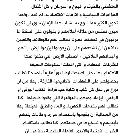
المتشظي بالخوف و الجوع و الحرمان و كل اشكال
المؤامرات السياسية و الازمات الاقتصادية. لم تعد ارواحنا
تحوي الكثير مما تبوح به لشباب هذا الزمان سوى ان نكون
مجرى تتنفس من خلاله أحلامهم و يقولون على السنتنا ما
يرغبون في تحقيقه. فصرنا نطالب لهم بالوظائف والتعيين
بدلا من ان نشجعهم على ان يعودوا ليزرعوا ارض ابائهم
و اجدادهم الفلاحين ، اصحاب الارض التي تخلوا عنها
للشركات النفطية. و التي اغفلت الحكومات العميقة
الاهتمام بها ، حتى اصبحت ارضا بوراً عقيماً . اصبحنا نطالب
بحصولهم على الشهادات الاكاديمية الفارغة ، بدلا من ان
نزرع في عقل كل شاب و شابة حب قراءة الكتاب الورقي او
الرقمي، ليزداد وعيهم بالمؤامرة التي وقعوا ضحيتها . كنا
نطالب لهم بخدمات الكهرباء و الماء والطرق المبلطة بدلا
من المطالبة ان يقوموا باستخدام موارد و طاقات بلدهم
بأيديهم و تسخيرها في خدمتهم. كنا نطالب باستقدام
الخبرات الاجنبية والايدي العاملة الرخيصة بدلا من ان