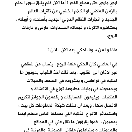
اروي واروي حتى مطلع الفجر ! أما الان فلم يتبقَ سوى الحلم
بالزمن الماضي او الكلام الخشبي عن تقنيات العالم
الجديد و انجازات النظام الدولي الجديد بأسلحته و أوبئته ،
بمشاهيره الاثرياء و نجماته الحسناوات؛ فارغي و فارغات
الروح.
ماذا و لمن سوف احكي بعد الان ، اذن ؟
في الماضي كان الحكي متعة للروح . ينساب من شفاهي
عبر الاذان الى القلوب . بعد ذلك اخذ الشباب يدونون ما
احكيه في قراطيس و ينشرونه في الصحف والمجلات
ويجمعونه في روايات مطبوعة توزع في الاكشاك و
المكتبات. ويقيمون المسابقات و يقدمون الجوائز لتكريم
الافضل منها . وبعد ان دخلت شبكة المعلومات كل بيت ،
واستحدثوا الالواح الذكية التي يحملها الناس معهم اينما
يذهبون ، اخذوا يقرؤون ما نُقل عني في المواقع
والمدونات و ويتبادلون ملفاتي الصوتية والمرئية في