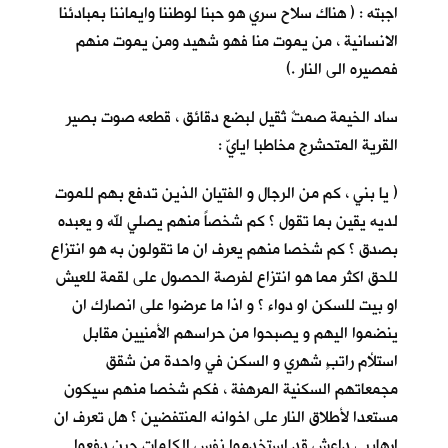
اجبته : ( هناك سلاح سري هو حبنا لوطننا وايماننا بمبادئنا
الانسانية ، من يموت منا فهو شهيد ومن يموت منهم
فمصيره الى النار .)
ساد الخيمة صمتٌ ثقيل لبضع دقائق ، قطعه صوت بصير
القرية
المتحشرج مخاطبا ايايّ :
( يا بني ، كم من الرجال و الفتيان الذين تدفع بهم للموت
لديه يقين بما تقول ؟ كم شخصاً منهم يصلي لله و يعبده
بصدق ؟ كم شخصا منهم يعرف ان ما تقولون به هو انتزاع
للحق اكثر مما هو انتزاع لفرصة الحصول على لقمة للعيش
او بيت للسكن او دواء ؟ و اذا ما عرضوا على انصارك ان
ينضموا اليهم و يصبحوا من حراسهم الأمنيين مقابل
استلأم راتبٍ شهري و السكن في واحدة من شقق
مجمعاتهم السكنية المرهفة ، فكم شخصا منهم سيكون
مستعدا لأطلاق النار على اخوانه المنتفضين ؟ هل تعرف ان
ارهابيي داعش قد استخدموا نفس الكلمات حين دفعوا