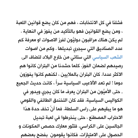
فشلنا في كل الانتخابات ، فهم من كان يضع قوانين اللعبة
، ومن يضع القوانين فهو بالتأكيد من يفوز في النهاية .
لم يكن هناك مراقبون دوليُّون لفرز الاصوات او معرفة كم
عدد الصناديق التي سيجري تبديلها . وكم من اصوات
الشعب السياسي
التي ستاتي من خارج البلاد لتضاف الى
رصيدهم لضمان الفوز. كلما حشدنا من البتران كانوا هم
الاكثر عددا. كان البتران بالملايين ، لكنهم كانوا يفوزون
دوما ! لم تعد الألاعيب السياسية سراً ، كانت حديث الجميع
, حتى الأميُّون من البتران يعرف ما كان يجري ويدور في
الكواليس السياسية. فقد كان التخندق الطائفي والقومي
هو ما يبقيهم على راس السلطة. فما أنْ تخف حدة هذا
الاحتراب المصطنع ، حتى ينخرطوا في لعبة تبديل
الجالسين على الكراسي. فتثور معارك حصص المكونات و
الحصول على الامتيازات. فكانوا يقومون بفضح بعضهم