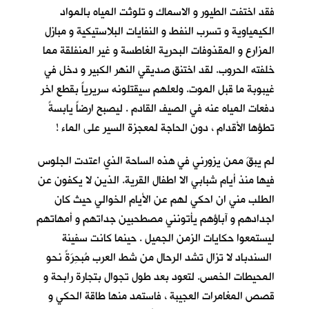
فقد اختفت الطيور و الاسماك و تلوثت المياه بالمواد
الكيمياوية و تسرب النفط و النفايات البلاستيكية و مبازل
المزارع و المقذوفات البحرية الغاطسة و غير المنفلقة مما
خلفته الحروب. لقد اختنق صديقي النهر الكبير و دخل في
غيبوبة ما قبل الموت. ولعلهم سيقتلونه سريرياً بقطع اخر
دفعات المياه عنه في الصيف القادم . ليصبح ارضاً يابسةً
تطؤها الأقدام ، دون الحاجة لمعجزة السير على الماء !
لم يبقَ ممن يزورني في هذه الساحة الذي اعتدت الجلوس
فيها منذ أيام شبابي الا اطفال القرية. الذين لا يكفون عن
الطلب مني ان احكي لهم عن الأيام الخوالي حيث كان
اجدادهم و آباؤهم يأتونني مصطحبين جداتهم و أمهاتهم
ليستمعوا حكايات الزمن الجميل . حينما كانت سفينة
السندباد لا تزال تشد الرحال من شط العرب مُبحِرَةً نحو
المحيطات الخمس. لتعود بعد طول تجوال بتجارة رابحة و
قصص المغامرات العجيبة ، فاستمد منها طاقة الحكي و