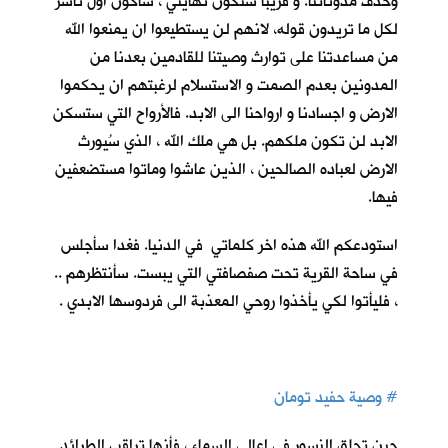
وحذف مدوناتنا. و قريباً ستكون نهايتي ، سأكون اول ناشر
لكل ما تريدون قوله، لانهم لن يستطيعوا ان يمنعوا الله
من مساعدتنا على توارث وصيتنا للقادمين بعدنا من
المدونين بعدم الصمت و الاستسلام لرغبتهم ان يحكموا
الارض و اجسادنا و ارواحنا الى الابد. فالأرواح التي ستسكن
الابد لن تكون ملكهم. بل هي ملك الله ، الذي سُيورث
الارض لعباده الصالحين ، الذين عاشوا وماتوا مستضعفين
فيها.
استودعكم الله هذه اخر كلماتي في الدنيا. فغدا سأجلس
في ساحة القرية تحت صفصافتي التي يبست. سأنتظرهم ..
، فليأتوا لكي يأخذوا روحي المعذبة الى فردوسها الابدي .
#
وصية حفيد تومان
حين تحلق النسور في اعالي السماء ، فأنها تراقب الطرائد