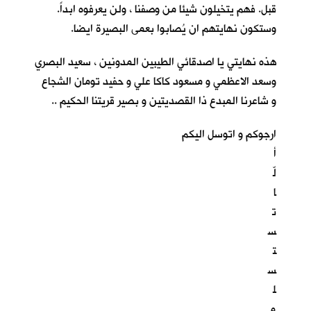
قبل. فهم يتخيلون شيئا من وصفنا ، ولن يعرفوه ابداً.
وستكون نهايتهم ان يُصابوا بعمى البصيرة ايضا.
هذه نهايتي يا اصدقائي الطيبين المدونين ، سعيد البصري
وسعد الاعظمي و مسعود كاكا علي و حفيد تومان الشجاع
و شاعرنا المبدع ذا القصديتين و بصير قريتنا الحكيم ..
ارجوكم و اتوسل اليكم
أ
لّ
ا
ت
س
ت
س
ل
م