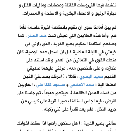
تنشط فيها الفيروسات القاتلة وعصابات ومافيات القتل و
تجارة الرقيق و الاعضاء البشرية و الاسلحة و المخدرات.
لم يبقَ أمامنا سوى ان نقوم بانتفاضة اخيرة حاسمة فأما
هم وأما هذه الملايين التي تعيش تحت
خط الصفر
. كما
وصفهم استاذنا الحكيم بصير القرية ، الذي زارني في
خيمتي في الليلة الماضية قبل ان اسجل هذه الوصية. كان
منهك القوى في الثمانين من العمر، و قد استند على
عكازته و على شخصين معه ، عرفني عليهما صديقي
القديم
سعيد البصري
، قائلا : ( اعرفك بصديقيّ الذين
انضمّا الينا ؛
سعد الاعظمي
و
مسعود كاكا علي
، الهاربين
من فساد المدن الظالمة ). حييتهم جميعاً ، ثم جلسنا على
الارض ، فيما جلس استاذنا بصير القرية على كرسي من
جريد النخل ، فلم يعد قادراً على ثني ركبته .
سألني بصير القرية : ( هل ستكون راضيا اذا سقط اخوانك