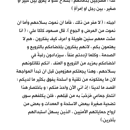
غداً ؛ مضرجين بدمائهم ؛ بسلاح عدوٍّ لا يفرق بين كبيرٍ او
صغيرٍ ، بين رجلٍ او إمرأةٍ )
اجبته : ( لا مفر من ذلك ، فأما ان نموت بسلاحهم وأما ان
نموت من المرض و الجوع ). قال مسعود كاكا علي : ( انا
عشت معهم سنينَ طويلة و اعرف كيف يفكرون ، هم لا
يهتمون بكم ، لانهم يفكرون بإخضاعكم بالترويع و
الصدمة ، وكلما ازددتم عنفاً ، سيزدادون رغبةً في
اخضاعكم بمزيد من الترويع و العنف . انكم تقاتلونهم
بسلاحهم ، وهذا يجعلكم مهزومين قبل ان تبدأ المواجهة
لان ما يملكونه من تقنية و اسلحة يفوق بكثير ما لديكم ؛
اقصد ما لدينا ؛ إذ اني الآن واحدٌ منكم ؛ و باختصار هذا
انتحار جماعي مُرَحَّبٌ به من قِبَلِهم ، فلن يكلفهم سوى
تضحية صغيرة ببعض الاسلحة و المعدات و بعضٍ من
ارواح حماياتهم الأمنيين ، الذين يسهلُ استبدالهم
بآخرين.)