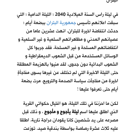
البتران
في ليلة راس السنة الميلادية 2040 ؛ الليلة الدامية ؛ التي
سبقت اعلانهم تأسيس
جمهورية البتران
ببضعة أيام ؛
حدثت انتفاضة اخيرة للبتران. انهت عشرين عاما من
عصيانهم المدني و مظاهراتهم السلمية و غير السلمية و
انتفاضاتهم المسلحة و غير المسلحة. فقد جربوا كل
الوسائل المستخدمة من قبل الشعوب الديمقراطية و
الشعوب البدائية دون جدوى. لقد منيوا بالهزيمة المطلقة
حتى الليلة الاخيرة التي لم تختلف عن غيرها بسوى مفاجأةٍ
اخيرة من مفاجآت سياسة الصدمة والترويع. مرت بضعة
أيام حتى تعرفوا عليها !
لكن ما احزننا في تلك الليلة، هو اغتيال حكواتي القرية
الذي اطلق عليها اسم
ليلة يأجوج و مأجوج
، و ذلك قبل
مصرعه على يد شخصين كانا يقودان دراجة نارية. اطلقا
عليه ثلاث عشرة رصاصة بواسطة بندقية صيد. توزعت