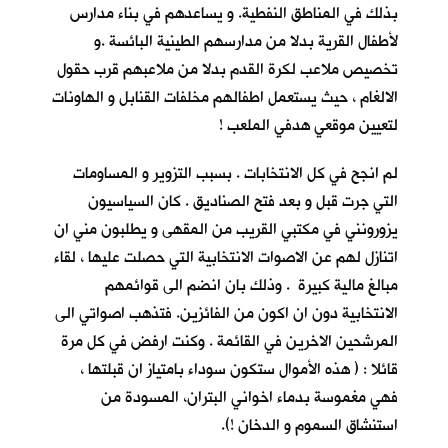
بذلك في المناطق النفطية. و يساعدهم في بناء مدارس
لأطفال القرية بدلا من مدارسهم الطينية البائسة .و
تخصيص ملاعب لكرة القدم بدلا من ملاعبهم قرب حقول
الالغام ، حيث يستعمل اطفالهم مخلفات القنابل و الهاونات
لتعيين موقعي هدفي الملعب !
لم انجح في كل الانتخابات . بسبب التزوير و المساومات
التي جرت قبل و بعد فتح الصناديق . كان السياسيون
يزورونني في مكتبي القريب من المقهى و يطلبون مني ان
اتنازل لهم عن الاصوات الانتخابية التي حصلت عليها ، لقاء
مبالغ مالية كبيرة . وذلك بان انضم الى قوائمهم
الانتخابية دون ان اكون من الفائزين. فتذهب اصواتي الى
المرشحين الاخرين في القائمة . وكنت ارفض في كل مرة
قائلا : ( هذه الأموال ستكون سوداء بامتياز ان قبلتها ،
فهي مغموسة بدماء اخواني البتران، المسودة من
استنشاق السموم و الدخان !).