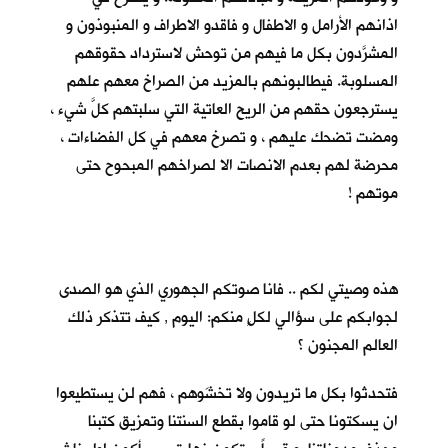
اذانهم الأرامل و الاطفال و فاقدو الاطراف و المنبوذون و
المشرَّدون بكل ما فيهم من توحش لاسترداد حقوقهم
المسلوبة. فيطالبونهم بالمزيد من الصراخ معهم علهم
يسترجعون حقهم من الريح العاتية التي سلبتهم كلَّ شيء ،
ومضت تضحك عليهم ، و تصرخ معهم في كل الفضاءات ،
محرضة لهم بعدم الانصات الا لصراخهم المبحوح حتى
موتهم !
هذه وصيتي لكم .. فانا صوتكم الجهوري الذي هو الصدى
لجوابكم على سؤالي لكلٍ منكم: اليوم , كيف تتذكر ذلك
العالم المجنون ؟
فتحدثوا بكل ما تريدون ولا تخشَوهم ، فهم لن يستطيعوا
ان يسكتونا حتى لو قاموا بقطع السنتنا وتمزيق كتبنا