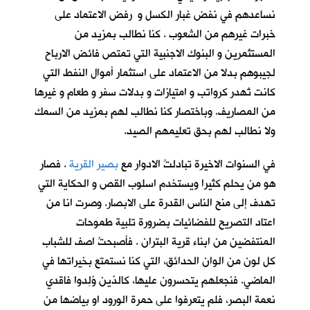
نساعدهم في نفض غبار الكسل و رفض الاعتماد على
خبرات غيرهم من الشعوب . كنا نطالب بمزيد من
المستثمرين و البنوك الاجنبية التي تمتص فائض الارباح
لجيبوهم بدلا من الاعتماد على استثمار أموال النفط التي
كانت تُهدر كرواتب و امتيازات و بدلات سفر و طعام و غيرها
من المصاريف. وباختصار كنا نطالب لهم بمزيد من السمك
ولا نطالب لهم بحق تعليمهم الصيد.
في السنوات الاخيرة تبادلتُ الادوار مع
بصير القرية
. فصار
هو من يحلم كثيرا ويستخدم اسلوب القص و الحكاية التي
تهدف إلى منح الناس القدرة على الابصار. وصرت انا من
اعتاد التصريح للفضائيات بضرورة تلبية طموحات
المنتفضين من ابناء قرية البتران . فأصبحتُ اصف للشباب
كل لون من الوان الحدائق، التي كنا نستمتع بخيراتها في
الماضي. فنجعلهم يتحسرون عليها، كالذين وُلِدوا فاقدي
نعمة البصر، فلم يتعرفوا على حمرة الورود او بياضها من