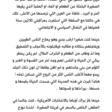
الصغيرة الباحثة عن الطعام او الماء او الملجأ الذي يقيها
الحر و البرد ، غافلة عن العين التي ترصدها من الاعلى. تلك
هي حالتنا مع السلطة التي استمرت بمراقبتي ثلاثين سنة
قضيتها في النضال السياسي و الاجتماعي.
حينما كنت صغيرا ارقب جدي وهو يمازح الناس الطيبين
ويفاجئهم بنكاته و مقالبه فيقابلونه بالأعجاب و التصفيق
وما لذ وطاب من الطعام و الشراب الحلال. لم يكن يخطر
ببالي ان الحياة و الناس لهم وجه اخر من القسوة و الغدر و
اللؤم من بني جلدتهم. و لم اظن وقتها ان لون ذلك الجلد
يبدو مهماً لأغلب الناس اكثر من الروح التي تسكن تحته !
هكذا كبرت في هذه المدينة التي جسدت الحياة بقبحها و
حسنها ، ببراءتها و قسوتها .
حينما فاز براك أوباما بالانتخابات الأمريكية ، كنت جالسا في
المقهى الخاص بالسمر في قريتنا الصغيرة . اخذنا نوزع