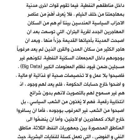
داخل مناطقهم النفطية. فيما تقوم قوات اخرى مدنية
بمهاجمتنا من خلف الخيام . فلا يُعرف أهُمْ من عناصر
الاحزاب السياسية المندسين بيننا أم هم من السكان
المهاجرين الجدد لقرية البتران. التي توسعت بعد ان
اصبحت المدينة بأحيائها القديمة جزءاً منها . وبعد ان
هاجر الكثير من سكان المدن والقرى الذين لم يعد مرغوباً
بوجودهم داخل المجمعات السكنية النفطية. لكونهم غير
مسجلين ضمن قيود نظام المعلومات الكبير (Big Data) .
فاصبحوا بلا عمل و لا تخصيصات صحية او غذائية او مالية .
و اضحوا خارج حسابات الحكومة ، فلم يعد لهم وجود ، اذ
هم غير مسموح لهم بالتصويت لانهم بدون شرائح
انتخابية رقمية. فهم لا يُعَدّون من الشعب السياسي ، بل
اصبحوا من الشعب غير المرغوب بوجوده ، فأما ان يسافروا
خارج البلاد كمهاجرين او لاجئين، وأما ان ينضمُّوا الى
المناطق المحصورة بين جمهوريات النفط الثلاثة. مناطق
النفي و الفوضى ، التي تعمل كسلة للنفايات البشرية. حيث