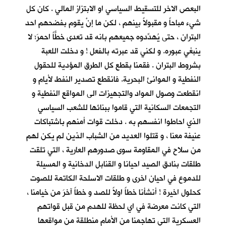
البعص الاخر للتسقيط السياسي او الابتزاز المالي . كان كل
شيء مباحاً و مقبولاً بينهم ، لكن ما إنْ يقوم بفضحهم احد
البتران ، حتى يُهدِّدوه جميعهم بانه قد تعدى خطًّاً احمرَ؛ لا
ينبغي عبوره. و لكني قد عبرته بالفعل ! و دخلت اللعبة
بشروط البتران . فقمنا بقطع كل الطرق المؤدية للحقول
النفطية و الموانئ البحرية. فانقطع تصدير النفط لأيام و
انقطعت وصول المواد والتجهيزات الى المواقع النفطية و
التجمعات السكانية التي قاموا ببنائها للشعب السياسي
الذي احاطوا انفسهم به . دخلت قوات أمنهم باشتباكات
عنيفة معنا ، و قتلوا العديد من الشباب الذين لم يكن لهم
من سلاح في المقاومة سوى صدورهم العارية ، التي تلقت
طلقات بنادق الصيد احيانا و القنابل الدخانية و المسيلة
للدموع في احيان اخرى و طلقات الاسلحة الكاتمة للصوت
كحلول اخيرة ! أنشأنا خطاً اولاً للصد و خطاً آخرَ من خيامنا ،
التي كانت معرضة في اي لحظة للهدم من قبل قواتهم
العسكرية التي تهاجمنا من الأمام منطلقة من مواقعها