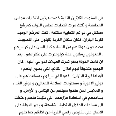
في السنوات الثلاثين التالية خضت مرتين انتخابات مجلس
المحافظة و ثلاث مرات انتخابات مجلس النواب كمرشح
مستقل في قوائم انتخابية مختلفة . كنت المرشح الوحيد
لقرية البتران. فكان سكان القرية يُقبلون على التصويت
مصطحبين عوائلهم من النساء و كبار السن على كراسيهم
. المعوقون يمشون عدة كيلومترات على عكازاتهم ، بعد
ان قامت الدولة بمنع تحرك العجلات لدواعي أمنية . كان
الجميع متشوقاً ليوم اعلان النتائج، لكي يصبح ابنهم :
(أوباما قرية البتران) . فهو الذي سيقوم بمساعدتهم على
توفير الادوية و مستلزمات السلامة للمعاقين و توفير الغداء
و الملابس لمن فقدوا معيلهم من اليتامى و الأرامل. و
يساعدهم في استعادة مزارعهم التي سُلِبتْ منهم و ضُمَّت
الى مساحات الحقول النفطية الشاسعة. و يجبر الدولة على
الأنفاق على تخليص اراضي القرية من الالغام كما تقوم