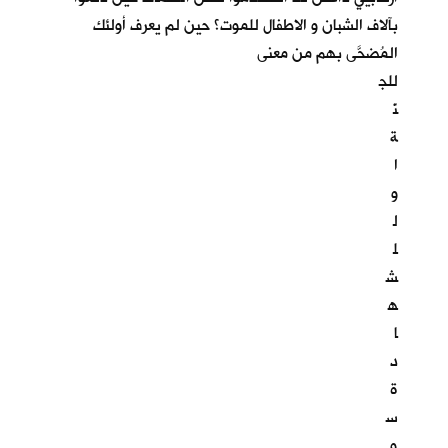
بآلاف الشبان و الاطفال للموت؟ حين لم يعرف أولئك
المُضحَّى بهم من معنى
للج
نّ
ة
ا
و
ل
ل
ش
ه
ا
د
ة
س
و