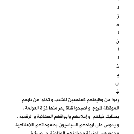
ل
ز
م
ا
ن
ا
ل
ذ
ي
ن
جُ
رِدوا من وظيفتهم كملهمينَ للشعب و تخلوا عن نارهم
الموقظة للروح. و اصبحوا قناة يمر منها غزاة العولمة ؛
بسنابك خيلهم و إعلامهم وابواقهم الفضائية و الرقمية .
و يدوس على ارواحهم السياسيون بطموحاتهم اللامتناهية
و وعودهم المزيفة و مبادئهم المتلونة. و يصرخ في