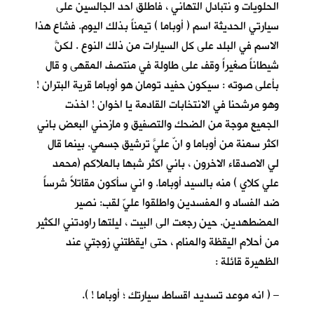
الحلويات و نتبادل التهاني ، فاطلق احد الجالسين على
سيارتي الحديثة اسم ( أوباما ) تيمناً بذلك اليوم. فشاع هذا
الاسم في البلد على كل السيارات من ذلك النوع . لكنَّ
شيطاناً صغيراً وقف على طاولة في منتصف المقهى و قال
بأعلى صوته : سيكون حفيد تومان هو أوباما قرية البتران !
وهو مرشحنا في الانتخابات القادمة يا اخوان ! اخذت
الجميع موجة من الضحك والتصفيق و مازحني البعض باني
اكثر سمنة من أوباما و انّ عليَّ ترشيق جسمي. بينما قال
لي الاصدقاء الاخرون ، باني اكثر شبها بالملاكم (محمد
علي كلاي ) منه بالسيد أوباما. و اني سأكون مقاتلاً شرساً
ضد الفساد و المفسدين واطلقوا عليّ لقب: نصير
المضطهدين. حين رجعت الى البيت ، ليلتها راودتني الكثير
من أحلام اليقظة والمنام ، حتى ايقظتني زوجتي عند
الظهيرة قائلة :
– ( انه موعد تسديد اقساط سيارتك ؛ أوباما ! ).