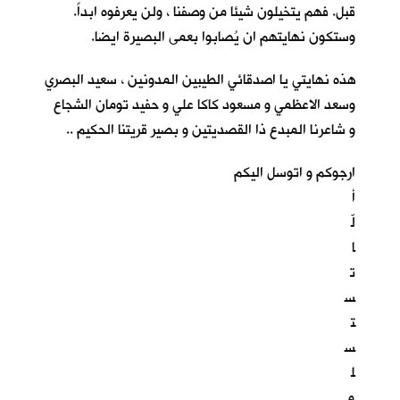
قبل. فهم يتخيلون شيئا من وصفنا ، ولن يعرفوه ابداً.
وستكون نهايتهم ان يُصابوا بعمى البصيرة ايضا.
هذه نهايتي يا اصدقائي الطيبين المدونين ، سعيد البصري
وسعد الاعظمي و مسعود كاكا علي و حفيد تومان الشجاع
و شاعرنا المبدع ذا القصديتين و بصير قريتنا الحكيم ..
ارجوكم و اتوسل اليكم
أ
لّ
ا
ت
س
ت
س
ل
م