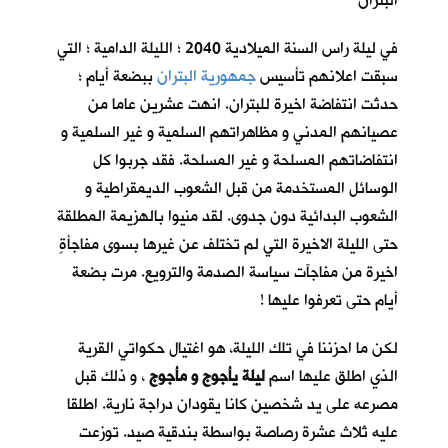
البتران
في ليلة راس السنة الميلادية 2040 ؛ الليلة الدامية ؛ التي
سبقت اعلانهم تأسيس
جمهورية البتران
ببضعة أيام ؛
حدثت انتفاضة اخيرة للبتران. انهت عشرين عاما من
عصيانهم المدني و مظاهراتهم السلمية و غير السلمية و
انتفاضاتهم المسلحة و غير المسلحة. فقد جربوا كل
الوسائل المستخدمة من قبل الشعوب الديمقراطية و
الشعوب البدائية دون جدوى. لقد منيوا بالهزيمة المطلقة
حتى الليلة الاخيرة التي لم تختلف عن غيرها بسوى مفاجأةٍ
اخيرة من مفاجآت سياسة الصدمة والترويع. مرت بضعة
أيام حتى تعرفوا عليها !
لكن ما احزننا في تلك الليلة، هو اغتيال حكواتي القرية
الذي اطلق عليها اسم
ليلة يأجوج و مأجوج
، و ذلك قبل
مصرعه على يد شخصين كانا يقودان دراجة نارية. اطلقا
عليه ثلاث عشرة رصاصة بواسطة بندقية صيد. توزعت