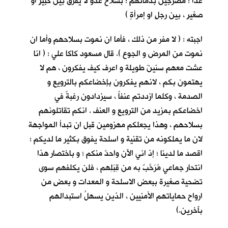
غداً ؛ مضرجين بدمائهم ؛ بسلاح عدوٍّ لا يفرق بين كبيرٍ او
صغيرٍ ، بين رجلٍ او إمرأةٍ )
اجبته : ( لا مفر من ذلك ، فأما ان نموت بسلاحهم وأما ان
نموت من المرض و الجوع ). قال مسعود كاكا علي : ( انا
عشت معهم سنينَ طويلة و اعرف كيف يفكرون ، هم لا
يهتمون بكم ، لانهم يفكرون بإخضاعكم بالترويع و
الصدمة ، وكلما ازددتم عنفاً ، سيزدادون رغبةً في
اخضاعكم بمزيد من الترويع و العنف . انكم تقاتلونهم
بسلاحهم ، وهذا يجعلكم مهزومين قبل ان تبدأ المواجهة
لان ما يملكونه من تقنية و اسلحة يفوق بكثير ما لديكم ؛
اقصد ما لدينا ؛ إذ اني الآن واحدٌ منكم ؛ و باختصار هذا
انتحار جماعي مُرَحَّبٌ به من قِبَلِهم ، فلن يكلفهم سوى
تضحية صغيرة ببعض الاسلحة و المعدات و بعضٍ من
ارواح حماياتهم الأمنيين ، الذين يسهلُ استبدالهم
بآخرين.)