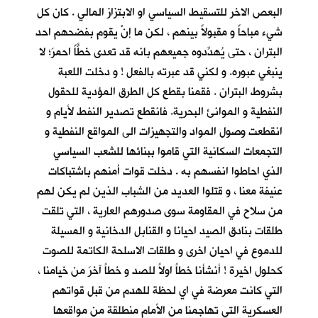
البعص الاخر للتسقيط السياسي او الابتزاز المالي . كان كل
شيء مباحاً و مقبولاً بينهم ، لكن ما إنْ يقوم بفضحهم احد
البتران ، حتى يُهدِّدوه جميعهم بانه قد تعدى خطًّاً احمرَ؛ لا
ينبغي عبوره. و لكني قد عبرته بالفعل ! و دخلت اللعبة
بشروط البتران . فقمنا بقطع كل الطرق المؤدية للحقول
النفطية و الموانئ البحرية. فانقطع تصدير النفط لأيام و
انقطعت وصول المواد والتجهيزات الى المواقع النفطية و
التجمعات السكانية التي قاموا ببنائها للشعب السياسي
الذي احاطوا انفسهم به . دخلت قوات أمنهم باشتباكات
عنيفة معنا ، و قتلوا العديد من الشباب الذين لم يكن لهم
من سلاح في المقاومة سوى صدورهم العارية ، التي تلقت
طلقات بنادق الصيد احيانا و القنابل الدخانية و المسيلة
للدموع في احيان اخرى و طلقات الاسلحة الكاتمة للصوت
كحلول اخيرة ! أنشأنا خطاً اولاً للصد و خطاً آخرَ من خيامنا ،
التي كانت معرضة في اي لحظة للهدم من قبل قواتهم
العسكرية التي تهاجمنا من الأمام منطلقة من مواقعها