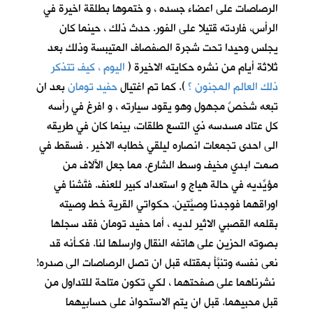
الرصاصات على اعضاء جسده ، و ختموها بطلقة اخيرة في
الرأس، فاردته قتيلا على الفور. حدث ذلك ، حينما كان
يجلس وحيدا تحت شجرة الصفصاف المتيبسة وذلك بعد
ثلاثة أيام من نشره حكايته الاخيرة (
اليوم ، كيف تتذكر
ذلك العالم المجنون ؟
)
. كما تم اغتيال
حفيد تومان
بعد ان
تبعه شخصٌ مجهول وهو يقود سيارته ، و افرغ في رأسه
كل عتاد مسدسه ذي التسع طلقات، بينما كان في طريقه
الى احدى تجمعات انصاره ليلقي خطابه الاخير . فسقط في
صمت ابدي مخيف وسط الشارع. مما جعل الآلاف من
مؤيِّديه في حالة هياج و استعداد كبير للعنف. فتَّشنا في
اوراقهما فوجدنا وصيَّتين. حكواتي القرية خط وصيته
بقلمه القصبي الاثير لديه ، أما حفيد تومان فقد سجلها
بصوته الحزين على هاتفه النقال وارسلها لنا. فكـأنه قد
نعى نفسه وتنبَّأ بمقتله قبل ان تصل الرصاصات الى صدره!
نشرناهما على صفحتهما ، لكي تكون متاحة للتداول من
قبل محبيهما. قبل ان يتم الاستحواذ على حسابيهما