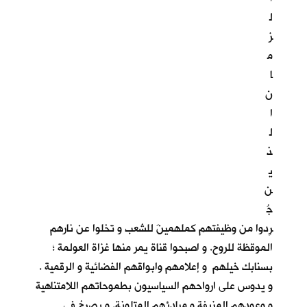
ل
ز
م
ا
ن
ا
ل
ذ
ي
ن
جُ
رِدوا من وظيفتهم كملهمينَ للشعب و تخلوا عن نارهم
الموقظة للروح. و اصبحوا قناة يمر منها غزاة العولمة ؛
بسنابك خيلهم و إعلامهم وابواقهم الفضائية و الرقمية .
و يدوس على ارواحهم السياسيون بطموحاتهم اللامتناهية
و وعودهم المزيفة و مبادئهم المتلونة. و يصرخ في