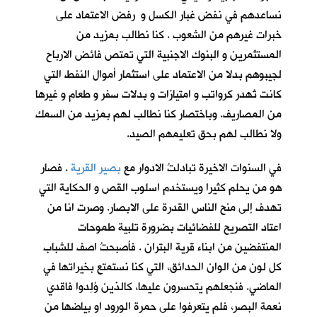
نساعدهم في نفض غبار الكسل و رفض الاعتماد على
خبرات غيرهم من الشعوب . كنا نطالب بمزيد من
المستثمرين و البنوك الاجنبية التي تمتص فائض الارباح
لجيبوهم بدلا من الاعتماد على استثمار أموال النفط التي
كانت تُهدر كرواتب و امتيازات و بدلات سفر و طعام و غيرها
من المصاريف. وباختصار كنا نطالب لهم بمزيد من السمك
ولا نطالب لهم بحق تعليمهم الصيد.
في السنوات الاخيرة تبادلتُ الادوار مع
بصير القرية
. فصار
هو من يحلم كثيرا ويستخدم اسلوب القص و الحكاية التي
تهدف إلى منح الناس القدرة على الابصار. وصرت انا من
اعتاد التصريح للفضائيات بضرورة تلبية طموحات
المنتفضين من ابناء قرية البتران . فأصبحتُ اصف للشباب
كل لون من الوان الحدائق، التي كنا نستمتع بخيراتها في
الماضي. فنجعلهم يتحسرون عليها، كالذين وُلِدوا فاقدي
نعمة البصر، فلم يتعرفوا على حمرة الورود او بياضها من