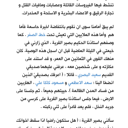
تنشط فيها الفيروسات القاتلة وعصابات ومافيات القتل و
تجارة الرقيق و الاعضاء البشرية و الاسلحة و المخدرات.
لم يبقَ أمامنا سوى ان نقوم بانتفاضة اخيرة حاسمة فأما
هم وأما هذه الملايين التي تعيش تحت
خط الصفر
. كما
وصفهم استاذنا الحكيم بصير القرية ، الذي زارني في
خيمتي في الليلة الماضية قبل ان اسجل هذه الوصية. كان
منهك القوى في الثمانين من العمر، و قد استند على
عكازته و على شخصين معه ، عرفني عليهما صديقي
القديم
سعيد البصري
، قائلا : ( اعرفك بصديقيّ الذين
انضمّا الينا ؛
سعد الاعظمي
و
مسعود كاكا علي
، الهاربين
من فساد المدن الظالمة ). حييتهم جميعاً ، ثم جلسنا على
الارض ، فيما جلس استاذنا بصير القرية على كرسي من
جريد النخل ، فلم يعد قادراً على ثني ركبته .
سألني بصير القرية : ( هل ستكون راضيا اذا سقط اخوانك