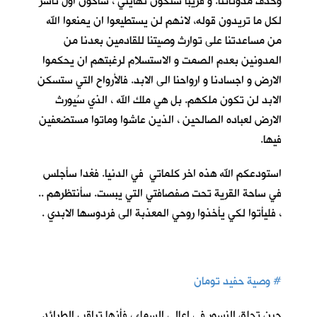
وحذف مدوناتنا. و قريباً ستكون نهايتي ، سأكون اول ناشر
لكل ما تريدون قوله، لانهم لن يستطيعوا ان يمنعوا الله
من مساعدتنا على توارث وصيتنا للقادمين بعدنا من
المدونين بعدم الصمت و الاستسلام لرغبتهم ان يحكموا
الارض و اجسادنا و ارواحنا الى الابد. فالأرواح التي ستسكن
الابد لن تكون ملكهم. بل هي ملك الله ، الذي سُيورث
الارض لعباده الصالحين ، الذين عاشوا وماتوا مستضعفين
فيها.
استودعكم الله هذه اخر كلماتي في الدنيا. فغدا سأجلس
في ساحة القرية تحت صفصافتي التي يبست. سأنتظرهم ..
، فليأتوا لكي يأخذوا روحي المعذبة الى فردوسها الابدي .
#
وصية حفيد تومان
حين تحلق النسور في اعالي السماء ، فأنها تراقب الطرائد