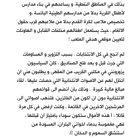
بذلك في المناطق النفطية. و يساعدهم في بناء مدارس
لأطفال القرية بدلا من مدارسهم الطينية البائسة .و
تخصيص ملاعب لكرة القدم بدلا من ملاعبهم قرب حقول
الالغام ، حيث يستعمل اطفالهم مخلفات القنابل و الهاونات
لتعيين موقعي هدفي الملعب !
لم انجح في كل الانتخابات . بسبب التزوير و المساومات
التي جرت قبل و بعد فتح الصناديق . كان السياسيون
يزورونني في مكتبي القريب من المقهى و يطلبون مني ان
اتنازل لهم عن الاصوات الانتخابية التي حصلت عليها ، لقاء
مبالغ مالية كبيرة . وذلك بان انضم الى قوائمهم
الانتخابية دون ان اكون من الفائزين. فتذهب اصواتي الى
المرشحين الاخرين في القائمة . وكنت ارفض في كل مرة
قائلا : ( هذه الأموال ستكون سوداء بامتياز ان قبلتها ،
فهي مغموسة بدماء اخواني البتران، المسودة من
استنشاق السموم و الدخان !).