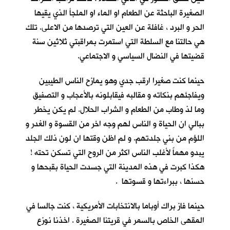
الصغيرة الباحثة عن الطعام او الماء او الملجأ الذي يقيها
الحر و البرد ، غافلة عن العين التي ترصدها من الاعلى. تلك
هي حالتنا مع السلطة التي استمرت بمراقبتي ثلاثين سنة
قضيتها في النضال السياسي و الاجتماعي.
حينما كنت صغيرا ارقب جدي وهو يمازح الناس الطيبين
ويفاجئهم بنكاته و مقالبه فيقابلونه بالأعجاب و التصفيق
وما لذ وطاب من الطعام و الشراب الحلال. لم يكن يخطر
ببالي ان الحياة و الناس لهم وجه اخر من القسوة و الغدر و
اللؤم من بني جلدتهم. و لم اظن وقتها ان لون ذلك الجلد
يبدو مهماً لأغلب الناس اكثر من الروح التي تسكن تحته !
هكذا كبرت في هذه المدينة التي جسدت الحياة بقبحها و
حسنها ، ببراءتها و قسوتها .
حينما فاز براك أوباما بالانتخابات الأمريكية ، كنت جالسا في
المقهى الخاص بالسمر في قريتنا الصغيرة . اخذنا نوزع