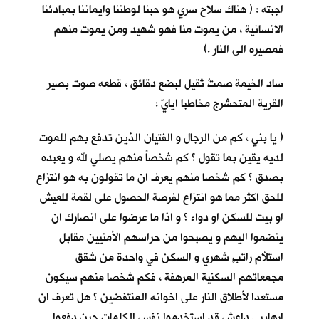
اجبته : ( هناك سلاح سري هو حبنا لوطننا وايماننا بمبادئنا
الانسانية ، من يموت منا فهو شهيد ومن يموت منهم
فمصيره الى النار .)
ساد الخيمة صمتٌ ثقيل لبضع دقائق ، قطعه صوت بصير
القرية
المتحشرج مخاطبا ايايّ :
( يا بني ، كم من الرجال و الفتيان الذين تدفع بهم للموت
لديه يقين بما تقول ؟ كم شخصاً منهم يصلي لله و يعبده
بصدق ؟ كم شخصا منهم يعرف ان ما تقولون به هو انتزاع
للحق اكثر مما هو انتزاع لفرصة الحصول على لقمة للعيش
او بيت للسكن او دواء ؟ و اذا ما عرضوا على انصارك ان
ينضموا اليهم و يصبحوا من حراسهم الأمنيين مقابل
استلأم راتبٍ شهري و السكن في واحدة من شقق
مجمعاتهم السكنية المرهفة ، فكم شخصا منهم سيكون
مستعدا لأطلاق النار على اخوانه المنتفضين ؟ هل تعرف ان
ارهابيي داعش قد استخدموا نفس الكلمات حين دفعوا