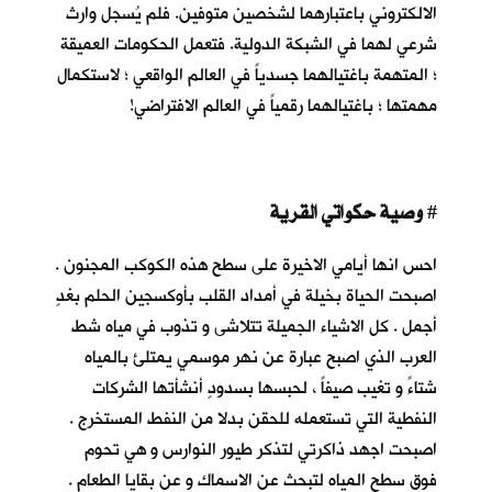
الالكتروني باعتبارهما لشخصين متوفين. فلم يُسجل وارث
شرعي لهما في الشبكة الدولية. فتعمل الحكومات العميقة
؛ المتهمة باغتيالهما جسدياً في العالم الواقعي ؛ لاستكمال
مهمتها ؛ باغتيالهما رقمياً في العالم الافتراضي!
وصية حكواتي القرية
#
احس انها أيامي الاخيرة على سطح هذه الكوكب المجنون .
اصبحت الحياة بخيلة في أمداد القلب بأوكسجين الحلم بغدٍ
أجمل . كل الاشياء الجميلة تتلاشى و تذوب في مياه شط
العرب الذي اصبح عبارة عن نهر موسمي يمتلئ بالمياه
شتاءً و تغيب صيفاً ، لحبسها بسدودٍ أنشأتها الشركات
النفطية التي تستعمله للحقن بدلا من النفط المستخرج .
اصبحت اجهد ذاكرتي لتذكر طيور النوارس و هي تحوم
فوق سطح المياه لتبحث عن الاسماك و عن بقايا الطعام .