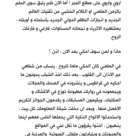
اروي واروي حتى مطلع الفجر ! أما الان فلم يتبقَ سوى الحلم
بالزمن الماضي او الكلام الخشبي عن تقنيات العالم
الجديد و انجازات النظام الدولي الجديد بأسلحته و أوبئته ،
بمشاهيره الاثرياء و نجماته الحسناوات؛ فارغي و فارغات
الروح.
ماذا و لمن سوف احكي بعد الان ، اذن ؟
في الماضي كان الحكي متعة للروح . ينساب من شفاهي
عبر الاذان الى القلوب . بعد ذلك اخذ الشباب يدونون ما
احكيه في قراطيس و ينشرونه في الصحف والمجلات
ويجمعونه في روايات مطبوعة توزع في الاكشاك و
المكتبات. ويقيمون المسابقات و يقدمون الجوائز لتكريم
الافضل منها . وبعد ان دخلت شبكة المعلومات كل بيت ،
واستحدثوا الالواح الذكية التي يحملها الناس معهم اينما
يذهبون ، اخذوا يقرؤون ما نُقل عني في المواقع
والمدونات و ويتبادلون ملفاتي الصوتية والمرئية في