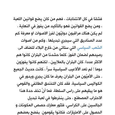
فشلنا في كل الانتخابات ، فهم من كان يضع قوانين اللعبة
، ومن يضع القوانين فهو بالتأكيد من يفوز في النهاية .
لم يكن هناك مراقبون دوليُّون لفرز الاصوات او معرفة كم
عدد الصناديق التي سيجري تبديلها . وكم من اصوات
الشعب السياسي
التي ستاتي من خارج البلاد لتضاف الى
رصيدهم لضمان الفوز. كلما حشدنا من البتران كانوا هم
الاكثر عددا. كان البتران بالملايين ، لكنهم كانوا يفوزون
دوما ! لم تعد الألاعيب السياسية سراً ، كانت حديث الجميع
, حتى الأميُّون من البتران يعرف ما كان يجري ويدور في
الكواليس السياسية. فقد كان التخندق الطائفي والقومي
هو ما يبقيهم على راس السلطة. فما أنْ تخف حدة هذا
الاحتراب المصطنع ، حتى ينخرطوا في لعبة تبديل
الجالسين على الكراسي. فتثور معارك حصص المكونات و
الحصول على الامتيازات. فكانوا يقومون بفضح بعضهم