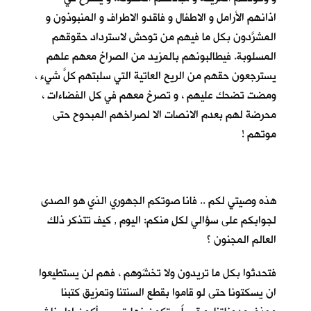
اذانهم الأرامل و الاطفال و فاقدو الاطراف و المنبوذون و
المشرَّدون بكل ما فيهم من توحش لاسترداد حقوقهم
المسلوبة. فيطالبونهم بالمزيد من الصراخ معهم علهم
يسترجعون حقهم من الريح العاتية التي سلبتهم كلَّ شيء ،
ومضت تضحك عليهم ، و تصرخ معهم في كل الفضاءات ،
محرضة لهم بعدم الانصات الا لصراخهم المبحوح حتى
موتهم !
هذه وصيتي لكم .. فانا صوتكم الجهوري الذي هو الصدى
لجوابكم على سؤالي لكلٍ منكم: اليوم , كيف تتذكر ذلك
العالم المجنون ؟
فتحدثوا بكل ما تريدون ولا تخشَوهم ، فهم لن يستطيعوا
ان يسكتونا حتى لو قاموا بقطع السنتنا وتمزيق كتبنا