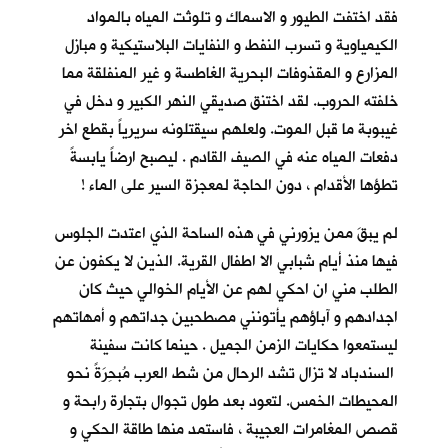
فقد اختفت الطيور و الاسماك و تلوثت المياه بالمواد
الكيمياوية و تسرب النفط و النفايات البلاستيكية و مبازل
المزارع و المقذوفات البحرية الغاطسة و غير المنفلقة مما
خلفته الحروب. لقد اختنق صديقي النهر الكبير و دخل في
غيبوبة ما قبل الموت. ولعلهم سيقتلونه سريرياً بقطع اخر
دفعات المياه عنه في الصيف القادم . ليصبح ارضاً يابسةً
تطؤها الأقدام ، دون الحاجة لمعجزة السير على الماء !
لم يبقَ ممن يزورني في هذه الساحة الذي اعتدت الجلوس
فيها منذ أيام شبابي الا اطفال القرية. الذين لا يكفون عن
الطلب مني ان احكي لهم عن الأيام الخوالي حيث كان
اجدادهم و آباؤهم يأتونني مصطحبين جداتهم و أمهاتهم
ليستمعوا حكايات الزمن الجميل . حينما كانت سفينة
السندباد لا تزال تشد الرحال من شط العرب مُبحِرَةً نحو
المحيطات الخمس. لتعود بعد طول تجوال بتجارة رابحة و
قصص المغامرات العجيبة ، فاستمد منها طاقة الحكي و