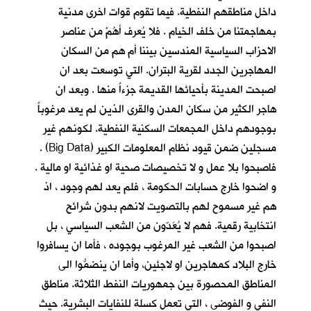
داخل مناطقهم النفطية. فيما تقوم قوات اخرى مدنية
بمهاجمتنا من خلف الخيام . فلا يُعرف أهُمْ من عناصر
الاحزاب السياسية المندسين بيننا أم هم من السكان
المهاجرين الجدد لقرية البتران. التي توسعت بعد ان
اصبحت المدينة بأحيائها القديمة جزءاً منها . وبعد ان
هاجر الكثير من سكان المدن والقرى الذين لم يعد مرغوباً
بوجودهم داخل المجمعات السكنية النفطية. لكونهم غير
مسجلين ضمن قيود نظام المعلومات الكبير (Big Data) .
فاصبحوا بلا عمل و لا تخصيصات صحية او غذائية او مالية .
و اضحوا خارج حسابات الحكومة ، فلم يعد لهم وجود ، اذ
هم غير مسموح لهم بالتصويت لانهم بدون شرائح
انتخابية رقمية. فهم لا يُعَدّون من الشعب السياسي ، بل
اصبحوا من الشعب غير المرغوب بوجوده ، فأما ان يسافروا
خارج البلاد كمهاجرين او لاجئين، وأما ان ينضمُّوا الى
المناطق المحصورة بين جمهوريات النفط الثلاثة. مناطق
النفي و الفوضى ، التي تعمل كسلة للنفايات البشرية. حيث