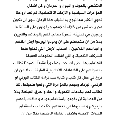
المتشظي بالخوف و الجوع و الحرمان و كل اشكال
المؤامرات السياسية و الازمات الاقتصادية. لم تعد ارواحنا
تحوي الكثير مما تبوح به لشباب هذا الزمان سوى ان نكون
مجرى تتنفس من خلاله أحلامهم و يقولون على السنتنا ما
يرغبون في تحقيقه. فصرنا نطالب لهم بالوظائف والتعيين
بدلا من ان نشجعهم على ان يعودوا ليزرعوا ارض ابائهم
و اجدادهم الفلاحين ، اصحاب الارض التي تخلوا عنها
للشركات النفطية. و التي اغفلت الحكومات العميقة
الاهتمام بها ، حتى اصبحت ارضا بوراً عقيماً . اصبحنا نطالب
بحصولهم على الشهادات الاكاديمية الفارغة ، بدلا من ان
نزرع في عقل كل شاب و شابة حب قراءة الكتاب الورقي او
الرقمي، ليزداد وعيهم بالمؤامرة التي وقعوا ضحيتها . كنا
نطالب لهم بخدمات الكهرباء و الماء والطرق المبلطة بدلا
من المطالبة ان يقوموا باستخدام موارد و طاقات بلدهم
بأيديهم و تسخيرها في خدمتهم. كنا نطالب باستقدام
الخبرات الاجنبية والايدي العاملة الرخيصة بدلا من ان