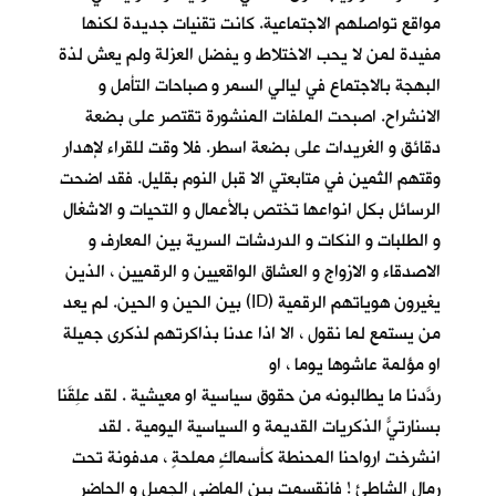
مواقع تواصلهم الاجتماعية. كانت تقنيات جديدة لكنها
مفيدة لمن لا يحب الاختلاط و يفضل العزلة ولم يعش لذة
البهجة بالاجتماع في ليالي السمر و صباحات التأمل و
الانشراح. اصبحت الملفات المنشورة تقتصر على بضعة
دقائق و الغريدات على بضعة اسطر. فلا وقت للقراء لإهدار
وقتهم الثمين في متابعتي الا قبل النوم بقليل. فقد اضحت
الرسائل بكل انواعها تختص بالأعمال و التحيات و الاشغال
و الطلبات و النكات و الدردشات السرية بين المعارف و
الاصدقاء و الازواج و العشاق الواقعيين و الرقميين ، الذين
يغيرون هوياتهم الرقمية (ID) بين الحين و الحين. لم يعد
من يستمع لما نقول ، الا اذا عدنا بذاكرتهم لذكرى جميلة
او مؤلمة عاشوها يوما ، او
ردّدنا ما يطالبونه من حقوق سياسية او معيشية . لقد عَلِقَنا
بسنارتيًّ الذكريات القديمة و السياسية اليومية . لقد
انشرخت ارواحنا المحنطة كأسماكٍ مملحةٍ ، مدفونة تحت
رمال الشاطئ ! فانقسمت بين الماضي الجميل و الحاضر