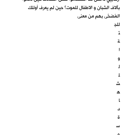
بآلاف الشبان و الاطفال للموت؟ حين لم يعرف أولئك
المُضحَّى بهم من معنى
للج
نّ
ة
ا
و
ل
ل
ش
ه
ا
د
ة
س
و