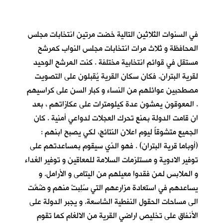
في السنوات الثلاثين التالية خضت مرتين انتخابات مجلس
المحافظة و ثلاث مرات انتخابات مجلس النواب كمرشح
مستقل في قوائم انتخابية مختلفة . كنت المرشح الوحيد
لقرية البتران. فكان سكان القرية يُقبلون على التصويت
مصطحبين عوائلهم من النساء و كبار السن على كراسيهم
. المعوقون يمشون عدة كيلومترات على عكازاتهم ، بعد
ان قامت الدولة بمنع تحرك العجلات لدواعي أمنية . كان
الجميع متشوقاً ليوم اعلان النتائج، لكي يصبح ابنهم :
(أوباما قرية البتران) . فهو الذي سيقوم بمساعدتهم على
توفير الادوية و مستلزمات السلامة للمعاقين و توفير الغداء
و الملابس لمن فقدوا معيلهم من اليتامى و الأرامل. و
يساعدهم في استعادة مزارعهم التي سُلِبتْ منهم و ضُمَّت
الى مساحات الحقول النفطية الشاسعة. و يجبر الدولة على
الأنفاق على تخليص اراضي القرية من الالغام كما تقوم