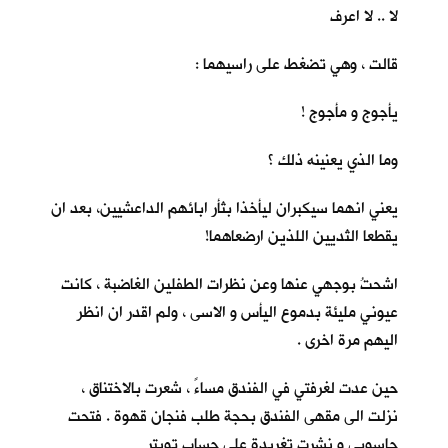
لا .. لا اعرف
قالت ، وهي تضغط على راسيهما :
يأجوج و مأجوج !
وما الذي يعنينه ذلك ؟
يعني انهما سيكبران ليأخذا بثأر ابائهم الداعشيين، بعد ان
يقطعا الثديين اللذين ارضعاهما!
اشحتُ بوجهي عنها وعن نظرات الطفلين الغاضبة ، كانت
عيوني مليئة بدموع اليأس و الاسى ، ولم اقدر ان انظر
اليهم مرة اخرى .
حين عدت لغرفتي في الفندق مساءً ، شعرت بالاختناق ،
نزلت الى مقهى الفندق بحجة طلب فنجان قهوة . فتحت
حاسوبي و نشرت تغريدة على حساب تويتر