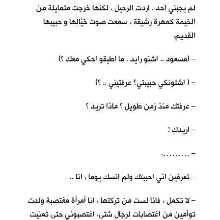
لم يجبني احد . اردت الرحيل ، لكنها خرجت متمايلة من
الخيمة كمهرة رشيقة ، سمعت صوت خَيَّالِها و حبيبها
القديم.
– (مسعود .. اشنو رايد ، ما اطيقو احكي معك ؟)
– ( اشلونكي حبيبتي؟ عرفتيني .. ؟)
– عرفتك منذ زمن طويل ؟ ماذا تريد ؟
– اريدكِ !
– ……….
– تعرفين اني احببتك ولم انسك يوما ، انا ..
– لا تكمل ، فانا لست من تركتها ، انا أمرأة مغتصبة ولدت
توأمين من اغتصابات لرجال شتى. اغتصبوني حتى تمنيت