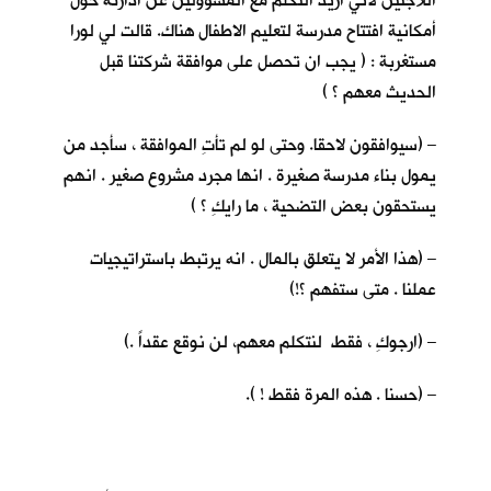
اللاجئين لأني اريد التكلم مع المسؤولين عن ادارته حول
أمكانية افتتاح مدرسة لتعليم الاطفال هناك. قالت لي لورا
مستغربة : ( يجب ان تحصل على موافقة شركتنا قبل
الحديث معهم ؟ )
– (سيوافقون لاحقا. وحتى لو لم تأتِ الموافقة ، سأجد من
يمول بناء مدرسة صغيرة . انها مجرد مشروع صغير . انهم
يستحقون بعض التضحية ، ما رايكِ ؟ )
– (هذا الأمر لا يتعلق بالمال . انه يرتبط باستراتيجيات
عملنا . متى ستفهم ؟!)
– (ارجوكِ ، فقط لنتكلم معهم، لن نوقع عقداً .)
– (حسنا . هذه المرة فقط ! ).