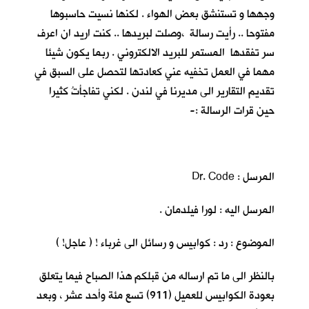
وجهها و تستنشق بعض الهواء . لكنها نسيت حاسبوها
مفتوحا .. رأيت رسالة ،وصلت لبريدها .. كنت اريد ان اعرف
سر تفقدها المستمر للبريد الالكتروني . ربما يكون شيئا
مهما في العمل تخفيه عني كعادتها لتحصل على السبق في
تقديم التقارير الى مديرنا في لندن . لكني تفاجأتُ كثيرا
حين قرات الرسالة :-
المرسل : Dr. Code
المرسل اليه : لورا فيلدمان .
الموضوع : رد : كوابيس و رسائل الى غرباء ! ( عاجل! )
بالنظر الى ما تم ارساله من قبلكم هذا الصباح فيما يتعلق
بعودة الكوابيس للعميل (911) تسع مئة وأحد عشر ، وبعد