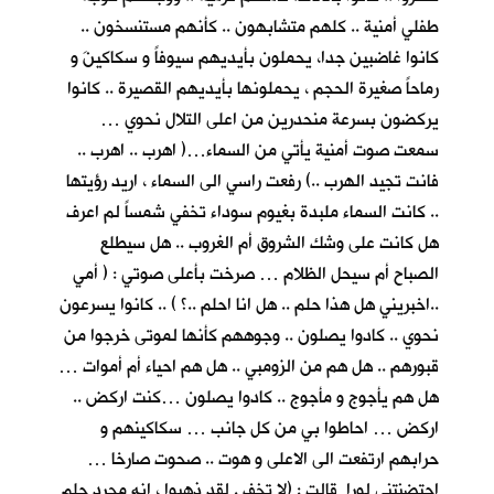
طفلي أمنية .. كلهم متشابهون .. كأنهم مستنسخون ..
كانوا غاضبين جدا، يحملون بأيديهم سيوفاً و سكاكينَ و
رماحاً صغيرة الحجم ، يحملونها بأيديهم القصيرة .. كانوا
يركضون بسرعة منحدرين من اعلى التلال نحوي …
سمعت صوت أمنية يأتي من السماء…( اهرب .. اهرب ..
فانت تجيد الهرب ..) رفعت راسي الى السماء ، اريد رؤيتها
.. كانت السماء ملبدة بغيوم سوداء تخفي شمساً لم اعرف
هل كانت على وشك الشروق أم الغروب .. هل سيطلع
الصباح أم سيحل الظلام … صرخت بأعلى صوتي : ( أمي
..اخبريني هل هذا حلم .. هل انا احلم ..؟ ) .. كانوا يسرعون
نحوي .. كادوا يصلون .. وجوههم كأنها لموتى خرجوا من
قبورهم .. هل هم من الزومبي .. هل هم احياء أم أموات …
هل هم يأجوج و مأجوج .. كادوا يصلون …كنت اركض ..
اركض … احاطوا بي من كل جانب … سكاكينهم و
حرابهم ارتفعت الى الاعلى و هوت .. صحوت صارخا …
احتضنتني لورا قالت : (لا تخف . لقد ذهبوا ، انه مجرد حلم