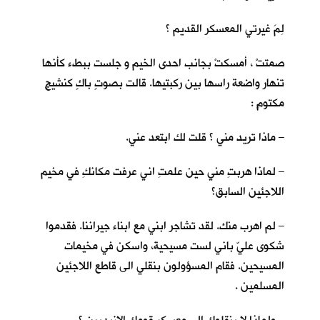
لِمَ غيرتي المعسكر القديم ؟
صمتتْ ، أمسكتْ بجانب احدى الخيم و جلست ببطء كأنها
تنهار واضعة راسها بين ركبتيها. قالت بصوتٍ باكٍ كنشيجٍ
مكتومٍ :
– ماذا تريد مني ؟ قلت لك ابتعد عني.
– لماذا هربتِ مني حين علمتِ اني عرفت مكانكِ في مخيم
اللاجئين السابق؟
– لم اهرب منك. لقد تشاجر ابني مع ابناء جيراننا. فقدموا
شكوى عليّ باني لست مسيحية، واسكن في مخيمات
المسيحين. فقام المسؤولون بنقلي الى قاطع اللاجئين
المسلمين .