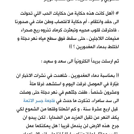
# ((هل كانت هذه حكاية من حكايات الحب التي تحولت
الى حقد وانتقام ، أم حكاية لاغتصاب وطن مات في صدورنا
. فاحترقت قلوب محبيه وتبعثرت كرماد تذروه ريح صحراء
مخيمات اللاجئين ، حتى سقط فوق سطح مياه نهر دجلة و
اختلط بدماء المغدورين ؟ ))
ثم ارسلت بريداً الكترونياً الى سعد و سعيد :
(( بمناسبة دماء المغدورين . شاهدت في نشرات الاخبار ان
عَبَّارة في الموصل غرقت اليوم و استشهد غرقا مئةٌ
وعشرون شخصاً . طفت جثثهم في نهر دجلة حتى وصلت
الى سد سامراء. تذكرت ما حدث في
فاجعة جسر الائمة
قبل اربع عشرة سنة ، و كم اشعلنا وقتها من الشموع لكي
يكف النهر عن تقبل المزيد من الضحايا . لكن يبدو ان
جرح هذه الارض لن يندمل قريبا ! هل يمكنكما عمل