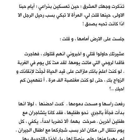
تذكرت وجهكِ المشرق ؛ حين تمسكين بذراعي ؛ أيام حبنا
الاولى. حينها قلتِ لي، المرأة لا تبكي بسب رحيل الرجل الا
اذا كانت تحبه بصدق !
جلست على الارض أمامها ، و قلت :
عشيرتكِ حاولوا قتلي و اخبروني انهم قتلوكِ ، فهاجرت
فاقدا لروحي التي ماتت يومها. لقد متُ كل يوم في الغربة
. لو كنتُ اعلمُ بانكِ مازالتِ على قيد الحياة لَجِئْتُ لإنقاذك و
الزواج بكِ ، حتى لو كنتِ مغتصبة الف مرة . أ تفهمين كم
احبكِ ..؟
رفعت راسها و مسحت دموعها . كدت احضنها ، لولا انها
بدأت فجأةً بالجري نحو طفليها ، فقد كانا يتشاجران مع
طفلين آخرين . صرخت بهما: (لا تضربا احداً.. يكفي ، كل
يوم ننتقل الى مكان اخر بسب شجاركما مع اطفال الجيران .
لم يهربا منها ، ولم ينصتا لها ، بل اخذا بالتحديق بها