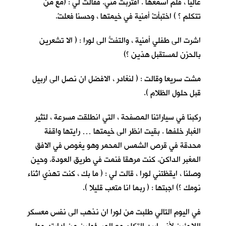
عاليا ، فلم اسمعها . اقتربت مني. فقالت لي : (مع من
تتكلم ؟ ) اختبأتْ أمنية في خيمتها ، وحسنا فعلتْ.
اشرت الى طفلي أمنية ، والتفتُّ الى لورا : ( الا تشعرين
بالحزن لمستقبل هذين ؟)
مشت سريعا وقالت : ( لنغادر ، الافضل ان نصل الى اربيل
قبل حلول الظلام ).
ركبنا في سياراتنا المصفحة ، التي انطلقت مسرعة ، لتثير
الغبار خلفها . بقيت انظر الى خيمتها … رايتها واقفة
محدقة في قرص الشمس المحمر وهو يغوص في الافق
المغبر الداكن. كنت مرهقا فنمت في طريق العودة. وحين
وصلنا ، ايقظتني لورا ، قالت لي : ( ما بك ، كنت تهذي اثناء
نومك ؟) اجبتها : ( ربما انا متعب قليلا ).
في اليوم التالي طلبت من لورا ان نذهب الى نفس معسكر