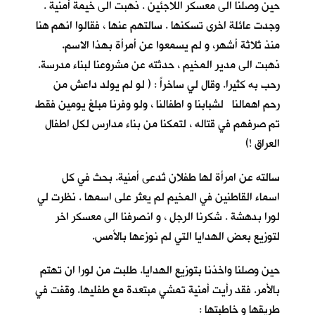
حين وصلنا الى معسكر اللاجئين . ذهبت الى خيمة أمنية .
وجدت عائلة اخرى تسكنها . سالتهم عنها ، فقالوا انهم هنا
منذ ثلاثة أشهر، و لم يسمعوا عن أمرأة بهذا الاسم.
ذهبت الى مدير المخيم ، حدثته عن مشروعنا لبناء مدرسة.
رحب به كثيرا. وقال لي ساخراً : ( لو لم يولد داعش من
رحم اهمالنا لشبابنا و اطفالنا ، ولو وفرنا مبلغ يومين فقط
تم صرفهم في قتاله ، لتمكنا من بناء مدارس لكل اطفال
العراق !)
سالته عن امرأة لها طفلان تُدعى أمنية. بحث في كل
اسماء القاطنين في المخيم لم يعثر على اسمها . نظرت لي
لورا بدهشة . شكرنا الرجل ، و انصرفنا الى معسكر اخر
لتوزيع بعض الهدايا التي لم نوزعها بالأمس.
حين وصلنا واخذنا بتوزيع الهدايا. طلبت من لورا ان تهتم
بالأمر. فقد رأيت أمنية تمشي مبتعدة مع طفليها. وقفت في
طريقها و خاطبتها :