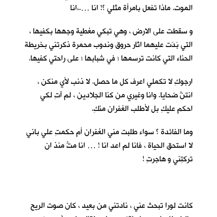
الموت. ماذا تفعل بامرأة مثلي ؟! انا ….،انا
و سقطت على الارض ، وهي تبكي مغطية وجهها بكفيها ،
التي بَدَت عليهما اثار حروق وندوب محمرة ذكرتني بخريطة
الحناء التي كانت ترسمها ؛ في شبابها ؛ على راحتي كفيها.
ارجوكِ لا تكملي اعرف كل ما حصل. لا ذنب لأي منكن ،
انتنَّ ضحايا. وانا وغيري من كنا الجلادين ، لم آتِ لكي
احكم عليكِ بل لأطلب الغفران منكِ.
وما الفائدة ؟ سواء طلبت مني الغفران أم حكمتِ علي باني
لا استحق الحياة ، فانا لم اعد انا ! … انا متُّ منذ ان
تركتِني و هاجرتِ !
كانت لورا تبحث عني ، نادتني من بعيد ، كان صوت الريح