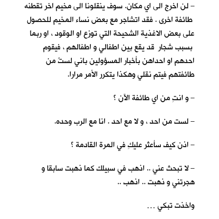
– لن اخرج الى اي مكان. سوف ينقلونا الى مخيم اخر تقطنه
طائفة اخرى . فقد اتشاجر مع بعض نساء المخيم للحصول
على بعض الاغذية الشحيحة التي توزع او الوقود ، او ربما
بسبب شجار قد يقع بين اطفالي و اطفالهم ، فيقوم
احدهم او احداهن بأخبار المسؤولين باني لستُ من
طائفتهم فيتم نقلي وهكذا يتكرر الأمر مرارا.
– و انتِ من اي طائفة الآن ؟
– لست من احد ، و لا مع احد . انا مع الرب وحده.
– اذن كيف سأعثر عليكِ في المرة القادمة ؟
– لا تبحث عني .. اذهب في سبيلك كما ذهبت سابقا و
هجرتني و ذهبت .. اذهب ..
واخذت تبكي …