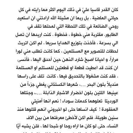
كان القدر قاسيا عليّ في ذلك اليوم اكثر مما رايته في كل
حياتي الماضية . بل ربما ان مشيئة الله ارادتني ان استعيد
روحي الضائعة في تلك اللحظة التي لمحتها تقف في
الطابور. مقتربة مني خطوة ، فخطوة . كنت اريدها ان تصل
الي بسرعة ، فأخذت بتوزيع الهدايا سريعا . لم اكن اتريث
لحظات للتصوير مع المستلمين ، كما كانت تطلب مني لورا
مراراً. و احيانا اصبحُ شارد الذهن حين أحدق اليها ، فأنسى
ان كنت قد اعطيت قطعة او قطعتين للمستلم او المستلمة
. فقد كنت مشغولا بالتحديق فيها ، كانت تلف على راسها
منديلاً بلون البحر …، شعرها الكستنائي يغطي جزءاً من
عينيها اللتين بلون اخضرار الاشجار الذابلة ….، وجنتاها
الورديتا تعلوهما كدماتٌ سوداء ! نعم انها أمنيتي
المفقودة ! كيف انساها حتى لو اخبروني انهم قتلوها منذ
سنين طويلة. فلم اكن لأخطئ معرفتها من بين الاف
النساء. حتى لو كان ما اراه روحا او شبحا لها ، فلن يشبه أيّاً