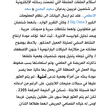
استلأم الملفات الملحقة التي تضمنت رسائله الإلكترونية
الى شخصين غريبين يدعيان
سعيد البصري
و
سعد
الاعظمي
. فقد تم ارسال البيانات الى نظام المعلومات
الكبير (
Big Data
). وكان التقرير الوارد ، بانهما شخصان
غير متعاونين. ولهما نشاطات سرية و مدونات مريبة .
وبعد تحليل كوابيسه الاخيرة ، ثبت انها تؤكد عودة ارتفاع
النشاط السلبي لمخيلة العميل المذكور . يلاحظ بوضوح
معاناته من متلازمة الخيالات البارانومية ( جنون الاضطهاد
). والتي تجعله يتخيل وجود شخصيات وهمية خلفتها
ذاكرته المريضة في الماضي. وتم استعادتها بسب ضغوط
بيئة العمل في المنطقة التي يعمل بها حاليا. مما يفسر
أمنية
عودة بحثه عن أمرأة وهمية تدعى
، لم يتم العثور
عليها في سجلات مخيمات اللاجئين. على الرغم من ادعائه
انها مُسجلة كلاجئة ، تسكن في الخيمة المرقمة 2305 ،
لكن لم يتم العثور فيها سوى على طفلين يتيمين. فربما
اوحى له خياله الفصامي المريض انهما طفلاها اللذان