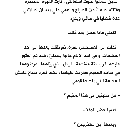
الذين سمعوا صوت استغاثتي ، ثارت العبوة المتفجرة
وقتلته. صمتُّ عن الصياح و اغمي علي بعد ان اصابتني
عدة شظايا في ساقي ويدي.
– اكملي ماذا حصل بعد ذلك.
– نقلت الى المستشفى لفترة. ثم نقلت بعدها الى احد
المخيمات. و في احد الأيام جاءوا بطفليّ ، فقد تم العثور
عليهما قرب جثة متفحمة للرجل الذي ربّاهما . عرضوهما
في ساحة المخيم فتعرفت عليهما ، فهما ثمرة سفاح داعش
المحرمة التي رفضها قومي.
– هل ستبقين في هذا المخيم ؟
– نعم لبعض الوقت.
– وبعدها اين ستخرجين ؟