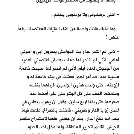
– ولماذا لا ينقلوكِ الى معسكر قومك الازيديين ؟
– اهلي يرفضوني ولا يريدوني بينهم .
– وما ذنبكِ فانتِ واحدة من الاف الفتيات المغتصبات رغماً
عنهن ؟
– لأني لم انتحر لما رأيت الدواعش ينحرون ابي و اخوتي
أمامي. لأني لم انتحر لما حملت بعد ان اغتصبني العديد
من الوحوش لعدة أيام. لأني لم انتحر لما اصبحت خادمة
مسبية عند احد أمرائهم. فعشت في بيته خادمة له و
لزوجته ، حتى ولدت هذين الولدين. فرباهما بنفسه
وعلمهما الحقد على كل البشر حتى على أمهما منذ
صغرهما حتى بلغا اربع سنين. وقبل ان يهرب ربطني في
احدى زوايا الدار و ضربني ، فأخذت بالصراخ. علمت فيما
بعد، انه فخخ الدار ، بعد ان جعلني طعما لاستدراج عناصر
الجيش القادم لتحرير المنطقة. ولما دخل احد الجنود