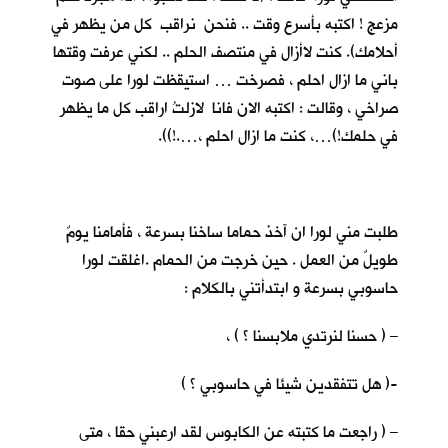
مزعج ! اكتبه بأسرع وقت .. فنحن نراقب كل من يظهر في
أحلامك). كنت لاأزال في منتصف الحلم .. لكني عرفت وقتها
باني ما ازال احلم ، فصرخت … استيقظت لورا على صوت
صراخي ، وقالت : اكتبه الان فانا لازلتُ اراقب كل ما يظهر
في حلمك!)…، كنت ما ازال احلم ،….!)).
طلبت مني لورا ان آخذ حماما ساخنا بسرعة ، فأمامنا يومٌ
طويلٌ من العمل . حين خرجت من الحمام .اغلقت لورا
حاسوبي بسرعة و ابتدأتني بالكلام :
– ( حسنا لنرتدي ملابسنا ؟ ) ،
-( هل تتفقدين شيئا في حاسوبي ؟ )
– ( راجعت ما كتبته عن الكابوس لقد ارعبني حقا ، متى