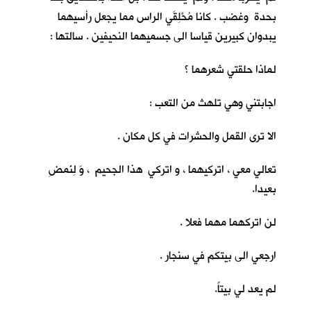
بحدة وغضب . كانا مُحْلِقَي الراس مما يجعل رأسيهما
يبدوان كبيرين قياسا الى جسميهما النحيفين . سالتها :
لماذا حلقتي شعرهما ؟
اجابتني وهي تلهث من التعب :
الا ترى القمل والحشرات في كل مكان .
تعالي معي ، اتركيهما ، و اتركي هذا الجحيم ، وَ لِنَمضِ
بعيدا.
لن اتركهما مهما فعلا .
ارجعي الى بيتكم في سنجار .
لم يعد لي بيتاً.