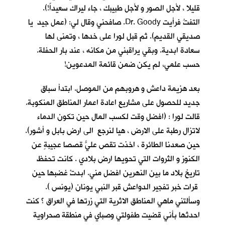
قليلا ، لأجل الصور و لأجل طبيبك ، جاء ليراك سعيداً!).
التفتُ فرأيت Dr. Goody. صافحني وقال لي: (عمل جيد يا
صديقي القديم). ثم قبل لورا على خدها ، وتمنى لها
سعادة ابدية. وبقي يراقبني من مكانه ، عند بار الحفلة.
حسب علمي، لم يكن ضمن قائمة المدعوين!
بعد هزيمة داعش و هروبهم من الموصل. ابتدأ سباق
جديد للحصول على مشاريع اعادة اعمار المناطق المنكوبة.
قالت لورا : (افضل وقت لكسب المال حين تكون الدماء
لاتزال رطبة على الارض ، هيا لنرجع الى ارض بابل و أشور).
حين صعدنا الطائرة ، اخذت تقص عليّ قصصاً عجيبةٍ عن
الكنوز و الثروات التي تحويها ارض بلادي . كانت تحفظ
تاريخ بلاد ما بين النهرين افضل مني. ابدتْ غضبها حين
قرات خبر تفجير الدواعش قبر النبي يونان (يونس ).
وسألتني ماهي المناطق الاثرية التي زرتها في العراق ؟ كنت
احدثها بأني قضيت طفولتي وصباي في منطقة صحراوية