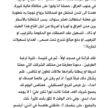
في جنوب العراق ، حصلنا انا ولورا على مكافأةٍ ماليةٍ كبيرةٍ.
فعدنا الى لندن لنحتفل مع اصدقائنا بزواج توجنا به خطوبة
غير معلنة استطالت لعشر سنوات. بسب انشغالنا بالأسفار
بين مدن العراق و أوربا و أمريكا من اجل اقناع هذا الطرف
او ذاك ، لتسهيل عقد الصفقات مع الحكومة بالترغيب او
الترهيب او دفع مبالغ تندرج تحت مسمى ، (هدايا تسهيلات
تجارية) !
عُقد قراننا في مسجد اولاً ، ثم في كنيسة ، تلبية لرغبة
الطرفين . دعونا معارفنا من مختلف الشركات التي عملنا
لديها او ربطتنا بأفرادها علاقات تعاون او تنافس ، فلم
يشكل ذلك فرقاً كبيراً. اذ لم يكن في عالمنا اصدقاء او
اعداء ، بل فرص للربح المستقبلي . فمنافس اليوم قد
يصبح شريك الغد. هكذا كانت لورا تكرر عليّ: ( لا يوجد
عداء ابدي ، وفي ذات الوقت لا تثق بأحد كثيراً. شك
بالجميع ، حتى بنفسك !). عانقتني هامسةً في اذني: (بتسم