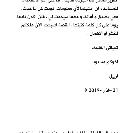
تقرير مماثل لما انجزناه سابقا ؟ انا على اتم الاستعداد
للمساعدة ان احتجتما لأي معلومات. دونت كل ما حدث ،
معي بصدق و أمانة. و مهما سيحدث لي ، فلن اكون نادما
يوما على كل كلمة كتبتها . القصة اصبحت الان ملككم
للنشر او الاهمال .
تحياتي القلبية.
اخوكم مسعود
اربيل
21 –اذار -2019 ))