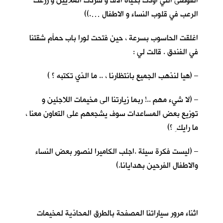
الفوضى التي اودت بحياة الاف و شردت الملايين و زرعت
الرعب في قلوب النساء و الاطفال ….))
اغلقت الحاسوب بسرعة ، حين فتحت لورا باب حمأم شقتنا
في الفندق . قالت لي :
– (هيا لنذهب الجميع بانتظارنا ، .. ما الذي تكتبه ؟ )
– (لا شيء مهم ..! ربما زيارتنا الى مخيمات اللاجئين و
توزيع بعض المساعدات سوف يشجعهم على التعاون معنا ،
ما رايك ِ ؟)
– (ليست فكرة سيئة .اجلب الكاميرا لنصور بعض النساء
والاطفال الفرحين بهدايانا.)
اثناء مرور سياراتنا المصفحة بالطرق المحاذية لمخيمات