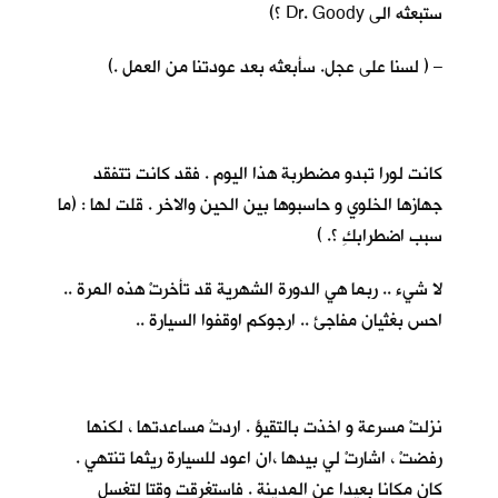
ستبعثه الى Dr. Goody ؟)
– ( لسنا على عجل. سأبعثه بعد عودتنا من العمل .)
كانت لورا تبدو مضطربة هذا اليوم . فقد كانت تتفقد
جهازها الخلوي و حاسبوها بين الحين والاخر . قلت لها : (ما
سبب اضطرابكِ ؟. )
لا شيء .. ربما هي الدورة الشهرية قد تأخرتْ هذه المرة ..
احس بغثيان مفاجئ .. ارجوكم اوقفوا السيارة ..
نزلتْ مسرعة و اخذت بالتقيؤ . اردتُ مساعدتها ، لكنها
رفضتْ ، اشارتْ لي بيدها ،ان اعود للسيارة ريثما تنتهي .
كان مكانا بعيدا عن المدينة . فاستغرقت وقتا لتغسل