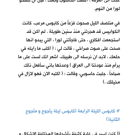
عدت الى الغرفة ، اغلقت الحاسوب ونمت ، قبل ان تصحو
لورا من النوم.
في منتصف الليل صحوت فزعاً من كابوس مرعب. كانت
الكوابيس قد هجرتني منذ سنين طويلة . لم اكن قد
استجمعت افكاري ، حتى فاجأتني لورا ، التي يبدو انها
صحت على صوت صراخي ، قالت لي : ( اكتب ما رايته في
حلمك ، لابد ان نرسله الى طبيبك. اشعر انك لست على ما
يرأم منذ عودتنا الى العراق ) وعدتها باني سأفعل ذلك
صباحاً . جلبت حاسوبي، وقالت : ( اكتبه الان فهو لازال في
مخيلتك .)
#
كابوس الليلة الرابعة (كابوس ليلة يأجوج و مأجوج
الثانية!)
(( كنت اسير في غابة كثيفة بأشجارها المختلفة الاشكال و