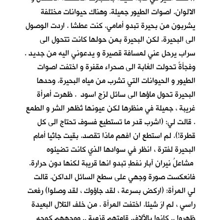
الالوان. اصوات الطيور جميلة. وهناك حيوانات مختلفة
يشربون من بحيرة تبدو أمامي. كنت عطشا . اردت الوصول
الى البحيرة. لكن البحيرة بمن حولها كانت تتحول الى
سراب يرحل عني لمسافة قصيرة و يدعوني اليه من جديد .
وفجأةً تحولت الغابة الى صحراء مقفرة و اختفت اصوات
الطيور و الحيوانات التي تشرب من مياه البحيرة. وحدها
البحيرة تحول ماؤها الى سائل لزج اسود . ظهرت أمرأة
غريبة ، جميلة في منظرها لكن عيونها تُظهر الشر و الطمع
. قالت لي: (اشرب قدر ما تستطيع فسوف تحتاج الى كل
قطرة!). لم استطع ان افهم ماذا تقصد. بقيت جاثيا أمام
البحيرة لفترة ، انظر في سوادها الذي كانت تضيئوه
مشاعلُ نيرانِ آبار نفطٍ تبدو انها قريبة لكنها دون حرارة.
فانعكست صورة وجهي على سطح السائل الداكن. قالت
لي المرأة: (اركض بسرعة ، لقد جاؤوك ، لقد وصلوا) رفعت
راسي ، لم ارَ شيئا. اختفت المرأة . من خلف التلال البعيدة
ظهروا .. كانوا بالآلاف. قامتهم قزمية .. ووجههم كوجه