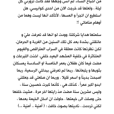
من اشباح النساء. لم انسَ وجهها فقد كانت تزورني كل
ليلة ، ولعلها قد خرجت الان من احدى كوابيسي. هل
استطيع ان اتجرأ و المسها ، لأتأكد انها ليست وهما من
أوهام مناماتي ؟!
سلمتها هدايا شركتنا. وودت لو انها قد تعرفت عليّ و
عانقتني بشدة بعد كل تلك السنين من الغربة و الحرمان.
لكن نظرتها كانت معلقة في السراب المتراقص والغيوم
المتناثرة في خلفية المشهد البعيد خلفي. اخذت التبرعات و
مضت فيما كان طفلان بعمر الخامسة او السادسة يمسكان
بثوبها و يتبعانها . ربما لم تعرفني ببدلتي الرسمية. ربما
اصبحتُ بديناً و اسمر قليلا . وربما ان صلعتي قد جعلتني
ابدو اكبر عمراً . كذلك هي ، كأنما كبرت خمسين سنة ،
وليس عشرين سنة مضت مذ رايتها اخر مرة . مشيت خلفها
حتى وصلت الى خيمتها . حاولت ان ادخل الخيمة بعدها ،
لكني ترددت ، ناديتها بصوت خافت : ( أمنية .. أمنية ،..)