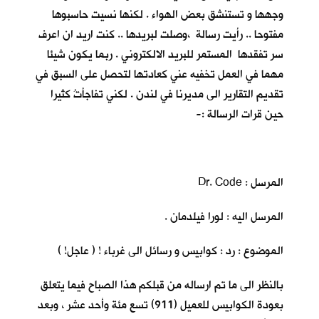
وجهها و تستنشق بعض الهواء . لكنها نسيت حاسبوها
مفتوحا .. رأيت رسالة ،وصلت لبريدها .. كنت اريد ان اعرف
سر تفقدها المستمر للبريد الالكتروني . ربما يكون شيئا
مهما في العمل تخفيه عني كعادتها لتحصل على السبق في
تقديم التقارير الى مديرنا في لندن . لكني تفاجأتُ كثيرا
حين قرات الرسالة :-
المرسل : Dr. Code
المرسل اليه : لورا فيلدمان .
الموضوع : رد : كوابيس و رسائل الى غرباء ! ( عاجل! )
بالنظر الى ما تم ارساله من قبلكم هذا الصباح فيما يتعلق
بعودة الكوابيس للعميل (911) تسع مئة وأحد عشر ، وبعد