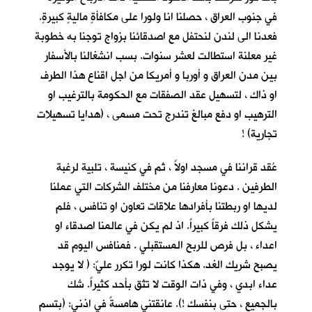
في جنوب العراق ، حصلنا انا ولورا على مكافأةٍ ماليةٍ كبيرةٍ.
فعدنا الى لندن لنحتفل مع اصدقائنا بزواج توجنا به خطوبة
غير معلنة استطالت لعشر سنوات. بسب انشغالنا بالأسفار
بين مدن العراق و أوربا و أمريكا من اجل اقناع هذا الطرف
او ذاك ، لتسهيل عقد الصفقات مع الحكومة بالترغيب او
الترهيب او دفع مبالغ تندرج تحت مسمى ، (هدايا تسهيلات
تجارية) !
عُقد قراننا في مسجد اولاً ، ثم في كنيسة ، تلبية لرغبة
الطرفين . دعونا معارفنا من مختلف الشركات التي عملنا
لديها او ربطتنا بأفرادها علاقات تعاون او تنافس ، فلم
يشكل ذلك فرقاً كبيراً. اذ لم يكن في عالمنا اصدقاء او
اعداء ، بل فرص للربح المستقبلي . فمنافس اليوم قد
يصبح شريك الغد. هكذا كانت لورا تكرر عليّ: ( لا يوجد
عداء ابدي ، وفي ذات الوقت لا تثق بأحد كثيراً. شك
بالجميع ، حتى بنفسك !). عانقتني هامسةً في اذني: (بتسم