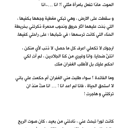
الموت. ماذا تفعل بامرأة مثلي ؟! انا ….،انا
و سقطت على الارض ، وهي تبكي مغطية وجهها بكفيها ،
التي بَدَت عليهما اثار حروق وندوب محمرة ذكرتني بخريطة
الحناء التي كانت ترسمها ؛ في شبابها ؛ على راحتي كفيها.
ارجوكِ لا تكملي اعرف كل ما حصل. لا ذنب لأي منكن ،
انتنَّ ضحايا. وانا وغيري من كنا الجلادين ، لم آتِ لكي
احكم عليكِ بل لأطلب الغفران منكِ.
وما الفائدة ؟ سواء طلبت مني الغفران أم حكمتِ علي باني
لا استحق الحياة ، فانا لم اعد انا ! … انا متُّ منذ ان
تركتِني و هاجرتِ !
كانت لورا تبحث عني ، نادتني من بعيد ، كان صوت الريح