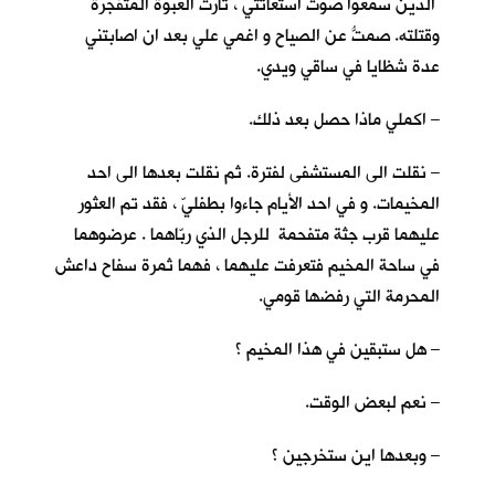
الذين سمعوا صوت استغاثتي ، ثارت العبوة المتفجرة
وقتلته. صمتُّ عن الصياح و اغمي علي بعد ان اصابتني
عدة شظايا في ساقي ويدي.
– اكملي ماذا حصل بعد ذلك.
– نقلت الى المستشفى لفترة. ثم نقلت بعدها الى احد
المخيمات. و في احد الأيام جاءوا بطفليّ ، فقد تم العثور
عليهما قرب جثة متفحمة للرجل الذي ربّاهما . عرضوهما
في ساحة المخيم فتعرفت عليهما ، فهما ثمرة سفاح داعش
المحرمة التي رفضها قومي.
– هل ستبقين في هذا المخيم ؟
– نعم لبعض الوقت.
– وبعدها اين ستخرجين ؟