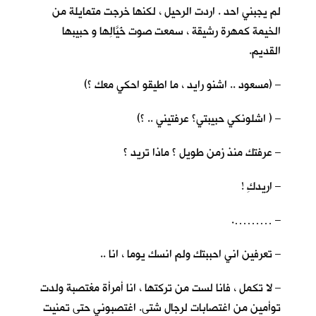
لم يجبني احد . اردت الرحيل ، لكنها خرجت متمايلة من
الخيمة كمهرة رشيقة ، سمعت صوت خَيَّالِها و حبيبها
القديم.
– (مسعود .. اشنو رايد ، ما اطيقو احكي معك ؟)
– ( اشلونكي حبيبتي؟ عرفتيني .. ؟)
– عرفتك منذ زمن طويل ؟ ماذا تريد ؟
– اريدكِ !
– ……….
– تعرفين اني احببتك ولم انسك يوما ، انا ..
– لا تكمل ، فانا لست من تركتها ، انا أمرأة مغتصبة ولدت
توأمين من اغتصابات لرجال شتى. اغتصبوني حتى تمنيت