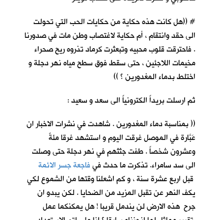
# ((هل كانت هذه حكاية من حكايات الحب التي تحولت
الى حقد وانتقام ، أم حكاية لاغتصاب وطن مات في صدورنا
. فاحترقت قلوب محبيه وتبعثرت كرماد تذروه ريح صحراء
مخيمات اللاجئين ، حتى سقط فوق سطح مياه نهر دجلة و
اختلط بدماء المغدورين ؟ ))
ثم ارسلت بريداً الكترونياً الى سعد و سعيد :
(( بمناسبة دماء المغدورين . شاهدت في نشرات الاخبار ان
عَبَّارة في الموصل غرقت اليوم و استشهد غرقا مئةٌ
وعشرون شخصاً . طفت جثثهم في نهر دجلة حتى وصلت
الى سد سامراء. تذكرت ما حدث في
فاجعة جسر الائمة
قبل اربع عشرة سنة ، و كم اشعلنا وقتها من الشموع لكي
يكف النهر عن تقبل المزيد من الضحايا . لكن يبدو ان
جرح هذه الارض لن يندمل قريبا ! هل يمكنكما عمل