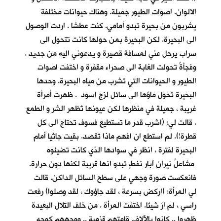
الالوان. اصوات الطيور جميلة. وهناك حيوانات مختلفة
يشربون من بحيرة تبدو أمامي. كنت عطشا . اردت الوصول
الى البحيرة. لكن البحيرة بمن حولها كانت تتحول الى
سراب يرحل عني لمسافة قصيرة و يدعوني اليه من جديد .
وفجأةً تحولت الغابة الى صحراء مقفرة و اختفت اصوات
الطيور و الحيوانات التي تشرب من مياه البحيرة. وحدها
البحيرة تحول ماؤها الى سائل لزج اسود . ظهرت أمرأة
غريبة ، جميلة في منظرها لكن عيونها تُظهر الشر و الطمع
. قالت لي: (اشرب قدر ما تستطيع فسوف تحتاج الى كل
قطرة!). لم استطع ان افهم ماذا تقصد. بقيت جاثيا أمام
البحيرة لفترة ، انظر في سوادها الذي كانت تضيئوه
مشاعلُ نيرانِ آبار نفطٍ تبدو انها قريبة لكنها دون حرارة.
فانعكست صورة وجهي على سطح السائل الداكن. قالت
لي المرأة: (اركض بسرعة ، لقد جاؤوك ، لقد وصلوا) رفعت
راسي ، لم ارَ شيئا. اختفت المرأة . من خلف التلال البعيدة
ظهروا .. كانوا بالآلاف. قامتهم قزمية .. ووجههم كوجه