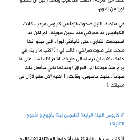
عدت الى الغرفة ، اغلقت الحاسوب ونمت ، قبل ان تصحو
لورا من النوم.
في منتصف الليل صحوت فزعاً من كابوس مرعب. كانت
الكوابيس قد هجرتني منذ سنين طويلة . لم اكن قد
استجمعت افكاري ، حتى فاجأتني لورا ، التي يبدو انها
صحت على صوت صراخي ، قالت لي : ( اكتب ما رايته في
حلمك ، لابد ان نرسله الى طبيبك. اشعر انك لست على ما
يرأم منذ عودتنا الى العراق ) وعدتها باني سأفعل ذلك
صباحاً . جلبت حاسوبي، وقالت : ( اكتبه الان فهو لازال في
مخيلتك .)
#
كابوس الليلة الرابعة (كابوس ليلة يأجوج و مأجوج
الثانية!)
(( كنت اسير في غابة كثيفة بأشجارها المختلفة الاشكال و