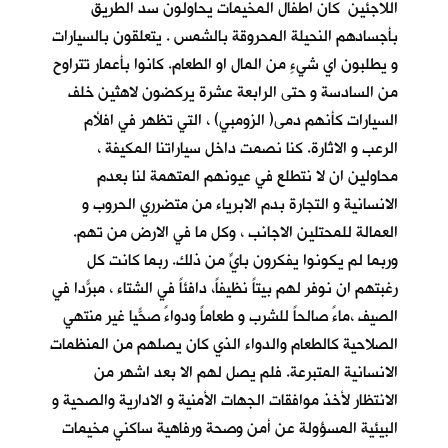
اللاجئين كان اطفال المخيمات يحاولون سد الطريق
بأجسادهم النحيلة المحروقة بالشمس . يتعلقون بالسيارات
و يطلبون اي شيءٍ من المال او الطعام. كانوا بأعمار تتراوح
من السادسة و حتى الرابعة عشرة يركضون لاهثين خلف
السيارات كأنهم دمى( الزومبي) ، التي تظهر في افلأم
الرعب و الاثارة. كنا نصمت داخل سياراتنا المكيفة ،
محاولين ان لا نتطلع في عيونهم المتهمة لنا بعدم
الانسانية و التجارة بدم الابرياء من متضرري الحروب و
العمالة للمحتلين الاجانب ، وكل ما في الارض من تهم.
وربما لم يكونوا يفكرون بايٍّ من ذلك. ربما كانت كل
رغبتهم ان نوفر لهم بيتاً نظيفاً، دافئاً في الشتاء ، مبرّداً في
الصيف ،ماءً صالحاً للشرب و طعاماً ودواءً صحّياً غير منتهي
الصلاحية كالطعام والدواء الذي كان يصلهم من المنظمات
الانسانية المتبرعة. فلم يصل لهم الا بعد اشهر من
الانتظار لأخذ موافقات الجهات الأمنية و الادارية والصحية و
البيئية المسؤولة عن أمن وصحة ورفاهية ساكني مخيمات