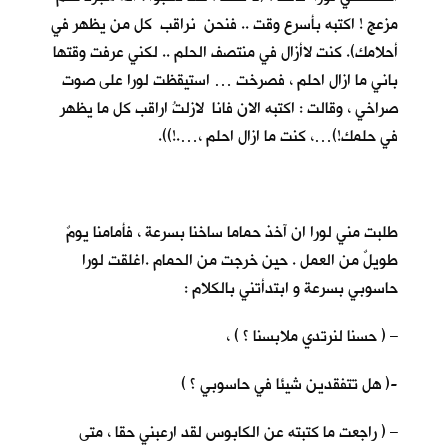
مزعج ! اكتبه بأسرع وقت .. فنحن نراقب كل من يظهر في
أحلامك). كنت لاأزال في منتصف الحلم .. لكني عرفت وقتها
باني ما ازال احلم ، فصرخت … استيقظت لورا على صوت
صراخي ، وقالت : اكتبه الان فانا لازلتُ اراقب كل ما يظهر
في حلمك!)…، كنت ما ازال احلم ،….!)).
طلبت مني لورا ان آخذ حماما ساخنا بسرعة ، فأمامنا يومٌ
طويلٌ من العمل . حين خرجت من الحمام .اغلقت لورا
حاسوبي بسرعة و ابتدأتني بالكلام :
– ( حسنا لنرتدي ملابسنا ؟ ) ،
-( هل تتفقدين شيئا في حاسوبي ؟ )
– ( راجعت ما كتبته عن الكابوس لقد ارعبني حقا ، متى