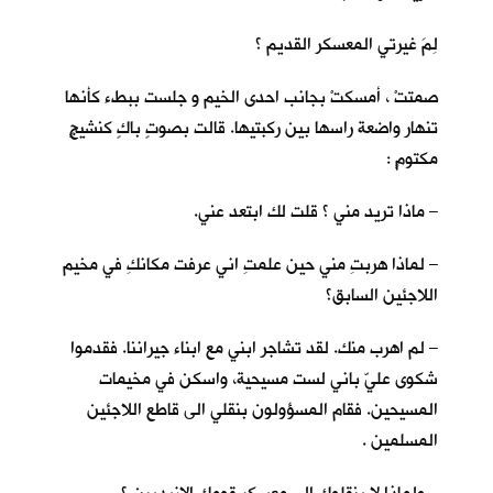
لِمَ غيرتي المعسكر القديم ؟
صمتتْ ، أمسكتْ بجانب احدى الخيم و جلست ببطء كأنها
تنهار واضعة راسها بين ركبتيها. قالت بصوتٍ باكٍ كنشيجٍ
مكتومٍ :
– ماذا تريد مني ؟ قلت لك ابتعد عني.
– لماذا هربتِ مني حين علمتِ اني عرفت مكانكِ في مخيم
اللاجئين السابق؟
– لم اهرب منك. لقد تشاجر ابني مع ابناء جيراننا. فقدموا
شكوى عليّ باني لست مسيحية، واسكن في مخيمات
المسيحين. فقام المسؤولون بنقلي الى قاطع اللاجئين
المسلمين .