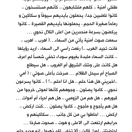
طفلي أمنية .. كلهم متشابهون .. كأنهم مستنسخون ..
كانوا غاضبين جدا، يحملون بأيديهم سيوفاً و سكاكينَ و
رماحاً صغيرة الحجم ، يحملونها بأيديهم القصيرة .. كانوا
يركضون بسرعة منحدرين من اعلى التلال نحوي …
سمعت صوت أمنية يأتي من السماء…( اهرب .. اهرب ..
فانت تجيد الهرب ..) رفعت راسي الى السماء ، اريد رؤيتها
.. كانت السماء ملبدة بغيوم سوداء تخفي شمساً لم اعرف
هل كانت على وشك الشروق أم الغروب .. هل سيطلع
الصباح أم سيحل الظلام … صرخت بأعلى صوتي : ( أمي
..اخبريني هل هذا حلم .. هل انا احلم ..؟ ) .. كانوا يسرعون
نحوي .. كادوا يصلون .. وجوههم كأنها لموتى خرجوا من
قبورهم .. هل هم من الزومبي .. هل هم احياء أم أموات …
هل هم يأجوج و مأجوج .. كادوا يصلون …كنت اركض ..
اركض … احاطوا بي من كل جانب … سكاكينهم و
حرابهم ارتفعت الى الاعلى و هوت .. صحوت صارخا …
احتضنتني لورا قالت : (لا تخف . لقد ذهبوا ، انه مجرد حلم