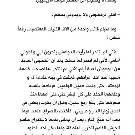
– ولماذا لا ينقلوكِ الى معسكر قومك الازيديين ؟
– اهلي يرفضوني ولا يريدوني بينهم .
– وما ذنبكِ فانتِ واحدة من الاف الفتيات المغتصبات رغماً
عنهن ؟
– لأني لم انتحر لما رأيت الدواعش ينحرون ابي و اخوتي
أمامي. لأني لم انتحر لما حملت بعد ان اغتصبني العديد
من الوحوش لعدة أيام. لأني لم انتحر لما اصبحت خادمة
مسبية عند احد أمرائهم. فعشت في بيته خادمة له و
لزوجته ، حتى ولدت هذين الولدين. فرباهما بنفسه
وعلمهما الحقد على كل البشر حتى على أمهما منذ
صغرهما حتى بلغا اربع سنين. وقبل ان يهرب ربطني في
احدى زوايا الدار و ضربني ، فأخذت بالصراخ. علمت فيما
بعد، انه فخخ الدار ، بعد ان جعلني طعما لاستدراج عناصر
الجيش القادم لتحرير المنطقة. ولما دخل احد الجنود