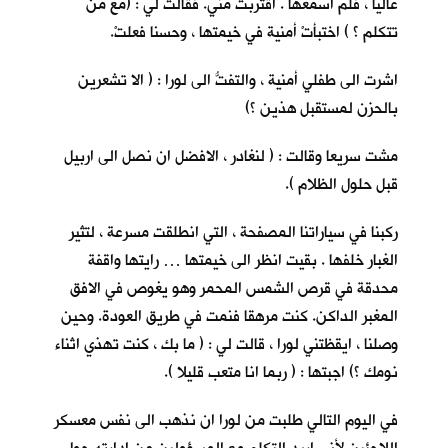
عاليا ، فلم اسمعها . اقتربت مني. فقالت لي : (مع من
تتكلم ؟ ) اختبأتْ أمنية في خيمتها ، وحسنا فعلتْ.
اشرت الى طفلي أمنية ، والتفتُّ الى لورا : ( الا تشعرين
بالحزن لمستقبل هذين ؟)
مشت سريعا وقالت : ( لنغادر ، الافضل ان نصل الى اربيل
قبل حلول الظلام ).
ركبنا في سياراتنا المصفحة ، التي انطلقت مسرعة ، لتثير
الغبار خلفها . بقيت انظر الى خيمتها … رايتها واقفة
محدقة في قرص الشمس المحمر وهو يغوص في الافق
المغبر الداكن. كنت مرهقا فنمت في طريق العودة. وحين
وصلنا ، ايقظتني لورا ، قالت لي : ( ما بك ، كنت تهذي اثناء
نومك ؟) اجبتها : ( ربما انا متعب قليلا ).
في اليوم التالي طلبت من لورا ان نذهب الى نفس معسكر