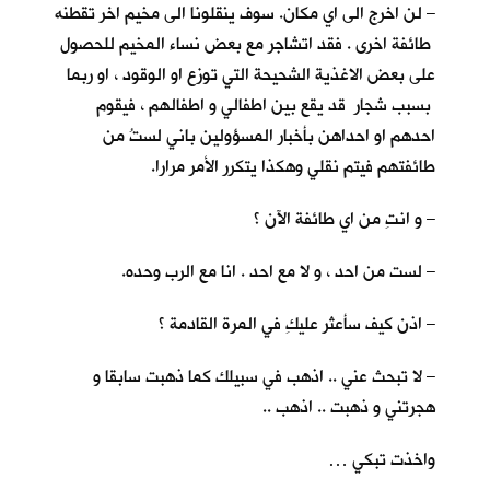
– لن اخرج الى اي مكان. سوف ينقلونا الى مخيم اخر تقطنه
طائفة اخرى . فقد اتشاجر مع بعض نساء المخيم للحصول
على بعض الاغذية الشحيحة التي توزع او الوقود ، او ربما
بسبب شجار قد يقع بين اطفالي و اطفالهم ، فيقوم
احدهم او احداهن بأخبار المسؤولين باني لستُ من
طائفتهم فيتم نقلي وهكذا يتكرر الأمر مرارا.
– و انتِ من اي طائفة الآن ؟
– لست من احد ، و لا مع احد . انا مع الرب وحده.
– اذن كيف سأعثر عليكِ في المرة القادمة ؟
– لا تبحث عني .. اذهب في سبيلك كما ذهبت سابقا و
هجرتني و ذهبت .. اذهب ..
واخذت تبكي …