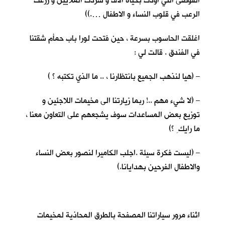
الفوضى التي اودت بحياة الاف و شردت الملايين و زرعت
الرعب في قلوب النساء و الاطفال ….))
اغلقت الحاسوب بسرعة ، حين فتحت لورا باب حمأم شقتنا
في الفندق . قالت لي :
– (هيا لنذهب الجميع بانتظارنا ، .. ما الذي تكتبه ؟ )
– (لا شيء مهم ..! ربما زيارتنا الى مخيمات اللاجئين و
توزيع بعض المساعدات سوف يشجعهم على التعاون معنا ،
ما رايك ِ ؟)
– (ليست فكرة سيئة .اجلب الكاميرا لنصور بعض النساء
والاطفال الفرحين بهدايانا.)
اثناء مرور سياراتنا المصفحة بالطرق المحاذية لمخيمات