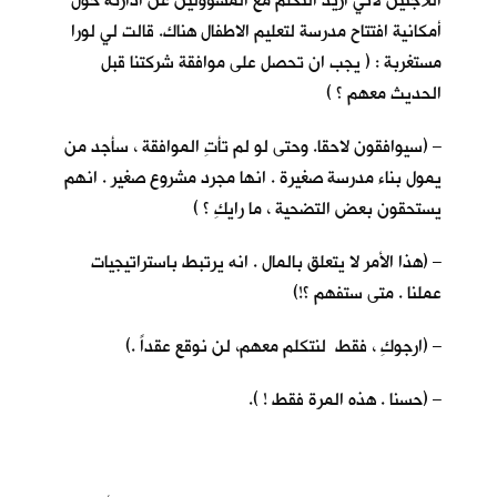
اللاجئين لأني اريد التكلم مع المسؤولين عن ادارته حول
أمكانية افتتاح مدرسة لتعليم الاطفال هناك. قالت لي لورا
مستغربة : ( يجب ان تحصل على موافقة شركتنا قبل
الحديث معهم ؟ )
– (سيوافقون لاحقا. وحتى لو لم تأتِ الموافقة ، سأجد من
يمول بناء مدرسة صغيرة . انها مجرد مشروع صغير . انهم
يستحقون بعض التضحية ، ما رايكِ ؟ )
– (هذا الأمر لا يتعلق بالمال . انه يرتبط باستراتيجيات
عملنا . متى ستفهم ؟!)
– (ارجوكِ ، فقط لنتكلم معهم، لن نوقع عقداً .)
– (حسنا . هذه المرة فقط ! ).