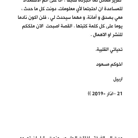
تقرير مماثل لما انجزناه سابقا ؟ انا على اتم الاستعداد
للمساعدة ان احتجتما لأي معلومات. دونت كل ما حدث ،
معي بصدق و أمانة. و مهما سيحدث لي ، فلن اكون نادما
يوما على كل كلمة كتبتها . القصة اصبحت الان ملككم
للنشر او الاهمال .
تحياتي القلبية.
اخوكم مسعود
اربيل
21 –اذار -2019 ))