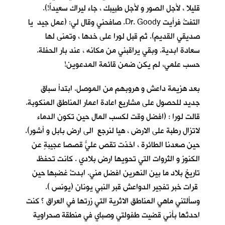
قليلا ، لأجل الصور و لأجل طبيبك ، جاء ليراك سعيداً!).
التفتُ فرأيت Dr. Goody. صافحني وقال لي: (عمل جيد يا
صديقي القديم). ثم قبل لورا على خدها ، وتمنى لها
سعادة ابدية. وبقي يراقبني من مكانه ، عند بار الحفلة.
حسب علمي، لم يكن ضمن قائمة المدعوين!
بعد هزيمة داعش و هروبهم من الموصل. ابتدأ سباق
جديد للحصول على مشاريع اعادة اعمار المناطق المنكوبة.
قالت لورا : (افضل وقت لكسب المال حين تكون الدماء
لاتزال رطبة على الارض ، هيا لنرجع الى ارض بابل و أشور).
حين صعدنا الطائرة ، اخذت تقص عليّ قصصاً عجيبةٍ عن
الكنوز و الثروات التي تحويها ارض بلادي . كانت تحفظ
تاريخ بلاد ما بين النهرين افضل مني. ابدتْ غضبها حين
قرات خبر تفجير الدواعش قبر النبي يونان (يونس ).
وسألتني ماهي المناطق الاثرية التي زرتها في العراق ؟ كنت
احدثها بأني قضيت طفولتي وصباي في منطقة صحراوية