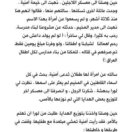
حين وصلنا الى معسكر اللاجئين . ذهبت الى خيمة أمنية .
وجدت عائلة اخرى تسكنها . سالتهم عنها ، فقالوا انهم هنا
منذ ثلاثة أشهر، و لم يسمعوا عن أمرأة بهذا الاسم.
ذهبت الى مدير المخيم ، حدثته عن مشروعنا لبناء مدرسة.
رحب به كثيرا. وقال لي ساخراً : ( لو لم يولد داعش من
رحم اهمالنا لشبابنا و اطفالنا ، ولو وفرنا مبلغ يومين فقط
تم صرفهم في قتاله ، لتمكنا من بناء مدارس لكل اطفال
العراق !)
سالته عن امرأة لها طفلان تُدعى أمنية. بحث في كل
اسماء القاطنين في المخيم لم يعثر على اسمها . نظرت لي
لورا بدهشة . شكرنا الرجل ، و انصرفنا الى معسكر اخر
لتوزيع بعض الهدايا التي لم نوزعها بالأمس.
حين وصلنا واخذنا بتوزيع الهدايا. طلبت من لورا ان تهتم
بالأمر. فقد رأيت أمنية تمشي مبتعدة مع طفليها. وقفت في
طريقها و خاطبتها :