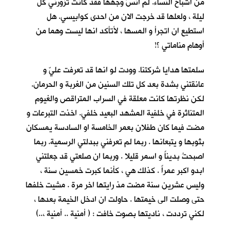
من اشباح النساء. لم انسَ وجهها فقد كانت تزورني كل
ليلة ، ولعلها قد خرجت الان من احدى كوابيسي. هل
استطيع ان اتجرأ و المسها ، لأتأكد انها ليست وهما من
أوهام مناماتي ؟!
سلمتها هدايا شركتنا. وودت لو انها قد تعرفت عليّ و
عانقتني بشدة بعد كل تلك السنين من الغربة و الحرمان.
لكن نظرتها كانت معلقة في السراب المتراقص والغيوم
المتناثرة في خلفية المشهد البعيد خلفي. اخذت التبرعات و
مضت فيما كان طفلان بعمر الخامسة او السادسة يمسكان
بثوبها و يتبعانها . ربما لم تعرفني ببدلتي الرسمية. ربما
اصبحتُ بديناً و اسمر قليلا . وربما ان صلعتي قد جعلتني
ابدو اكبر عمراً . كذلك هي ، كأنما كبرت خمسين سنة ،
وليس عشرين سنة مضت مذ رايتها اخر مرة . مشيت خلفها
حتى وصلت الى خيمتها . حاولت ان ادخل الخيمة بعدها ،
لكني ترددت ، ناديتها بصوت خافت : ( أمنية .. أمنية ،..)