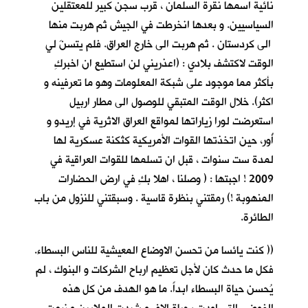
نائية اسمها نقرة السلمان ، قرب سجن كبير للمعتقلين
السياسيين. و بعدها انخرطت في الجيش ثم هربت منها
الى كردستان . ثم هربت الى خارج العراق. فلم يتسنَ لي
الوقت لاكتشف بلادي : (اعذريني لن استطيع ان اخبركِ
بأكثر مما موجود على شبكة المعلومات وهو ما تعرفينه و
اكثر). خلال الوقت المتبقي للوصول الى مطار اربيل
استعرضت لورا زياراتها لمواقع العراق الاثرية في إريدو و
أُور، حين اتخذتها القوات الأمريكية كثكنة عسكرية لها
لمدة ست سنوات ، قبل ان تسلمها للقوات العراقية في
2009 ! اجبتها : ( وصلنا ، اهلا بكِ في ارض الحضارات
المنهوبة !) رمقتني بنظرة قاسية . وسبقتني للنزول من باب
الطائرة.
(( كنت يائسا من تحسن الاوضاع المعيشية للناس البسطاء.
فكل ما حدث كان لأجل تعظيم ارباح الشركات و البنوك ، لم
يُحسن حياة البسطاء ابداً. ما هو الهدف من كل هذه