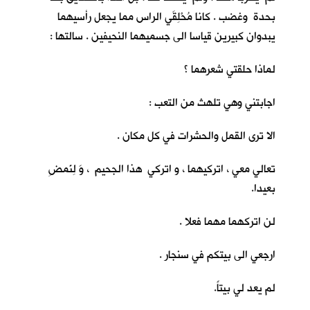
بحدة وغضب . كانا مُحْلِقَي الراس مما يجعل رأسيهما
يبدوان كبيرين قياسا الى جسميهما النحيفين . سالتها :
لماذا حلقتي شعرهما ؟
اجابتني وهي تلهث من التعب :
الا ترى القمل والحشرات في كل مكان .
تعالي معي ، اتركيهما ، و اتركي هذا الجحيم ، وَ لِنَمضِ
بعيدا.
لن اتركهما مهما فعلا .
ارجعي الى بيتكم في سنجار .
لم يعد لي بيتاً.