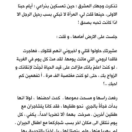
تذكرت وجهكِ المشرق ؛ حين تمسكين بذراعي ؛ أيام حبنا
الاولى. حينها قلتِ لي، المرأة لا تبكي بسب رحيل الرجل الا
اذا كانت تحبه بصدق !
جلست على الارض أمامها ، و قلت :
عشيرتكِ حاولوا قتلي و اخبروني انهم قتلوكِ ، فهاجرت
فاقدا لروحي التي ماتت يومها. لقد متُ كل يوم في الغربة
. لو كنتُ اعلمُ بانكِ مازالتِ على قيد الحياة لَجِئْتُ لإنقاذك و
الزواج بكِ ، حتى لو كنتِ مغتصبة الف مرة . أ تفهمين كم
احبكِ ..؟
رفعت راسها و مسحت دموعها . كدت احضنها ، لولا انها
بدأت فجأةً بالجري نحو طفليها ، فقد كانا يتشاجران مع
طفلين آخرين . صرخت بهما: (لا تضربا احداً.. يكفي ، كل
يوم ننتقل الى مكان اخر بسب شجاركما مع اطفال الجيران .
لم يهربا منها ، ولم ينصتا لها ، بل اخذا بالتحديق بها