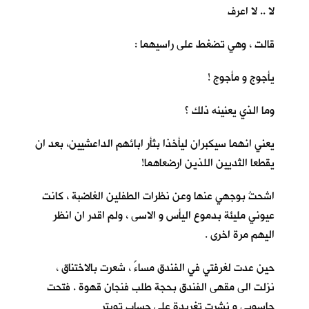
لا .. لا اعرف
قالت ، وهي تضغط على راسيهما :
يأجوج و مأجوج !
وما الذي يعنينه ذلك ؟
يعني انهما سيكبران ليأخذا بثأر ابائهم الداعشيين، بعد ان
يقطعا الثديين اللذين ارضعاهما!
اشحتُ بوجهي عنها وعن نظرات الطفلين الغاضبة ، كانت
عيوني مليئة بدموع اليأس و الاسى ، ولم اقدر ان انظر
اليهم مرة اخرى .
حين عدت لغرفتي في الفندق مساءً ، شعرت بالاختناق ،
نزلت الى مقهى الفندق بحجة طلب فنجان قهوة . فتحت
حاسوبي و نشرت تغريدة على حساب تويتر