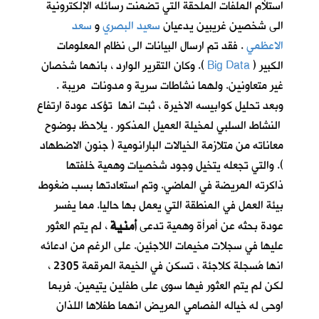
استلأم الملفات الملحقة التي تضمنت رسائله الإلكترونية
الى شخصين غريبين يدعيان
سعيد البصري
و
سعد
الاعظمي
. فقد تم ارسال البيانات الى نظام المعلومات
الكبير (
Big Data
). وكان التقرير الوارد ، بانهما شخصان
غير متعاونين. ولهما نشاطات سرية و مدونات مريبة .
وبعد تحليل كوابيسه الاخيرة ، ثبت انها تؤكد عودة ارتفاع
النشاط السلبي لمخيلة العميل المذكور . يلاحظ بوضوح
معاناته من متلازمة الخيالات البارانومية ( جنون الاضطهاد
). والتي تجعله يتخيل وجود شخصيات وهمية خلفتها
ذاكرته المريضة في الماضي. وتم استعادتها بسب ضغوط
بيئة العمل في المنطقة التي يعمل بها حاليا. مما يفسر
أمنية
عودة بحثه عن أمرأة وهمية تدعى
، لم يتم العثور
عليها في سجلات مخيمات اللاجئين. على الرغم من ادعائه
انها مُسجلة كلاجئة ، تسكن في الخيمة المرقمة 2305 ،
لكن لم يتم العثور فيها سوى على طفلين يتيمين. فربما
اوحى له خياله الفصامي المريض انهما طفلاها اللذان