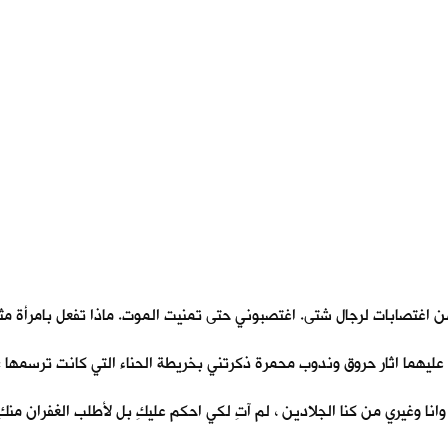
من اغتصابات لرجال شتى. اغتصبوني حتى تمنيت الموت. ماذا تفعل بامرأة مثلي
ليهما اثار حروق وندوب محمرة ذكرتني بخريطة الحناء التي كانت ترسمها ؛ 
وانا وغيري من كنا الجلادين ، لم آتِ لكي احكم عليكِ بل لأطلب الغفران منكِ