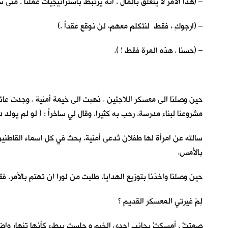
– (هذا الأمر لا يتعلق بالمال . انه يرتبط باستراتيجيات عملنا . متى 
– (ارجوكِ ، فقط لنتكلم معهم، لن نوقع عقداً .)
– (حسنا . هذه المرة فقط ! ).
حين وصلنا الى معسكر اللاجئين . ذهبت الى خيمة أمنية . وجدت عائل
مشروعنا لبناء مدرسة. رحب به كثيرا. وقال لي ساخراً : ( لو لم يولد
سالته عن امرأة لها طفلان تُدعى أمنية. بحث في كل اسماء القاطنين
بالأمس.
حين وصلنا واخذنا بتوزيع الهدايا. طلبت من لورا ان تهتم بالأمر. 
لِمَ غيرتي المعسكر القديم ؟
صمتتْ ، أمسكتْ بجانب احدى الخيم و جلست ببطء كأنها تنهار واضعة 