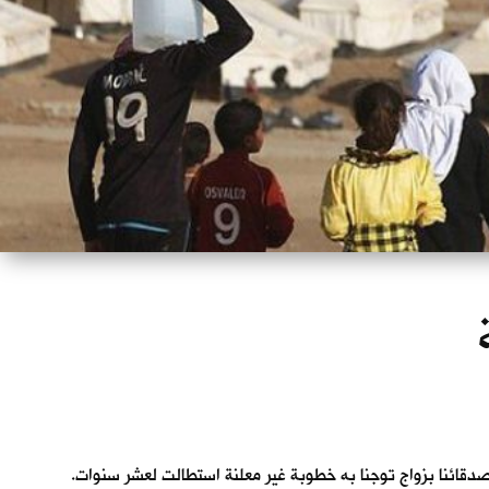
مع اصدقائنا بزواج توجنا به خطوبة غير معلنة استطالت لعشر سنوات.