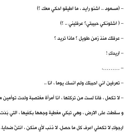
– (مسعود .. اشنو رايد ، ما اطيقو احكي معك ؟)
– ( اشلونكي حبيبتي؟ عرفتيني .. ؟)
– عرفتك منذ زمن طويل ؟ ماذا تريد ؟
– اريدكِ !
– ……….
– تعرفين اني احببتك ولم انسك يوما ، انا ..
– لا تكمل ، فانا لست من تركتها ، انا أمرأة مغتصبة ولدت توأمين 
و سقطت على الارض ، وهي تبكي مغطية وجهها بكفيها ، التي بَدَت ع
ارجوكِ لا تكملي اعرف كل ما حصل. لا ذنب لأي منكن ، انتنَّ ضحايا. 