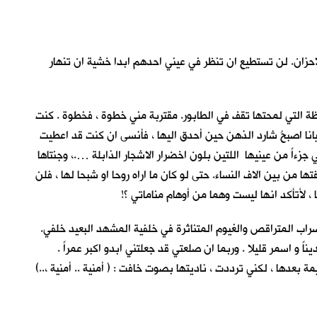
حزان. لن تستطيع ان تنظر في عيني احدهم ابدا خشية ان تنهار
لحظة التي لمحتها تقف في الطابور. مقتربة مني خطوة ، فخطوة . كنت
يانا اصبحُ شارد الذهن حين أحدق اليها ، فأنسى ان كنت قد اعطيت
زءاً من عينيها اللتين بلون اخضرار الاشجار الذابلة ….، وجنتاها
 من بين الاف النساء. حتى لو كان ما اراه روحا او شبحا لها ، فلن
، لأتأكد انها ليست وهما من أوهام مناماتي ؟!
راب المتراقص والغيوم المتناثرة في خلفية المشهد البعيد خلفي.
 و اسمر قليلا . وربما ان صلعتي قد جعلتني ابدو اكبر عمراً .
دها ، لكني ترددت ، ناديتها بصوت خافت : ( أمنية .. أمنية ،..)