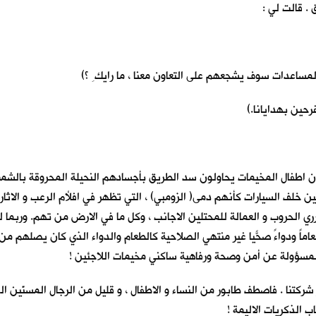
. قالت لي :
المساعدات سوف يشجعهم على التعاون معنا ، ما رايك ِ ؟)
رحين بهدايانا.)
ان اطفال المخيمات يحاولون سد الطريق بأجسادهم النحيلة المحروقة بالشمس
 خلف السيارات كأنهم دمى( الزومبي) ، التي تظهر في افلأم الرعب و الاثارة
رري الحروب و العمالة للمحتلين الاجانب ، وكل ما في الارض من تهم. وربما 
رب و طعاماً ودواءً صحّياً غير منتهي الصلاحية كالطعام والدواء الذي كان يصله
ية المسؤولة عن أمن وصحة ورفاهية ساكني مخيمات اللاجئين !
ر شركتنا . فاصطف طابور من النساء و الاطفال ، و قليل من الرجال المسنّين 
ب الذكريات الاليمة !