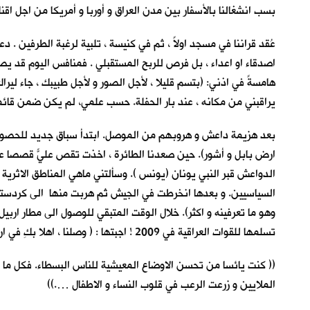
بسب انشغالنا بالأسفار بين مدن العراق و أوربا و أمريكا من اجل اق
عُقد قراننا في مسجد اولاً ، ثم في كنيسة ، تلبية لرغبة الطرفين . دع
اصدقاء او اعداء ، بل فرص للربح المستقبلي . فمنافس اليوم قد يصبح
يراقبني من مكانه ، عند بار الحفلة. حسب علمي، لم يكن ضمن قائ
بعد هزيمة داعش و هروبهم من الموصل. ابتدأ سباق جديد للحصول عل
ارض بابل و أشور). حين صعدنا الطائرة ، اخذت تقص عليّ قصصاً عجي
الدواعش قبر النبي يونان (يونس ). وسألتني ماهي المناطق الاثرية
السياسيين. و بعدها انخرطت في الجيش ثم هربت منها الى كردستان 
وهو ما تعرفينه و اكثر). خلال الوقت المتبقي للوصول الى مطار اربيل
تسلمها للقوات العراقية في 2009 ! اجبتها : ( وصلنا ، اهلا بكِ في ارض الحضارات المنهوبة !) رمقتني بنظرة قاسية . وسبقتني للنزول من باب الطائرة.
(( كنت يائسا من تحسن الاوضاع المعيشية للناس البسطاء. فكل ما ح
الملايين و زرعت الرعب في قلوب النساء و الاطفال ….))