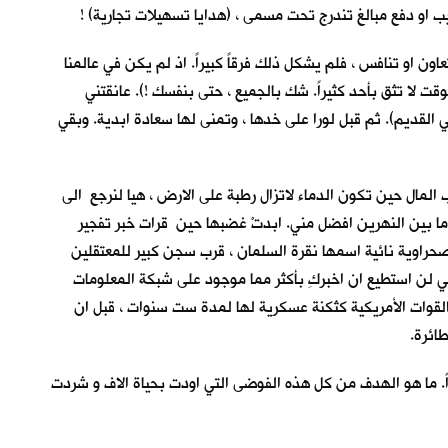
يب او دفع مبالغ تندرج تحت مسمى ، (هدايا تسهيلات تجارية) !
عاون او تنافس ، فلم يشكل ذلك فرقاً كبيراً. اذ لم يكن في عالمنا
قت لا تثق بأحد كثيراً. شك بالجميع ، حتى بنفسك !). عانقتني
). التفتُ فرأيت Dr. Goody. صافحني وقال لي: (عمل جيد يا صديقي القديم). ثم قبل لورا على خدها ، وتمنى لها سعادة ابدية. وبقي
مال حين تكون الدماء لاتزال رطبة على الارض ، هيا لنرجع الى
 ما بين النهرين افضل مني. ابدتْ غضبها حين قرات خبر تفجير
صحراوية نائية اسمها نقرة السلمان ، قرب سجن كبير للمعتقلين
ي لن استطيع ان اخبركِ بأكثر مما موجود على شبكة المعلومات
ها القوات الأمريكية كثكنة عسكرية لها لمدة ست سنوات ، قبل ان
اً. ما هو الهدف من كل هذه الفوضى التي اودت بحياة الاف و شردت