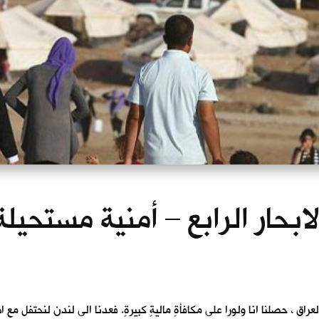
لابحار الرابع – أمنية مستحيلة
عراق ، حصلنا انا ولورا على مكافأةٍ ماليةٍ كبيرةٍ. فعدنا الى لندن لنحتفل 