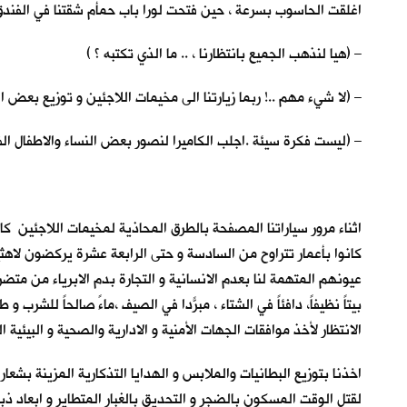
اغلقت الحاسوب بسرعة ، حين فتحت لورا باب حمأم شقتنا في الفندق 
– (هيا لنذهب الجميع بانتظارنا ، .. ما الذي تكتبه ؟ )
– (لا شيء مهم ..! ربما زيارتنا الى مخيمات اللاجئين و توزيع بعض 
– (ليست فكرة سيئة .اجلب الكاميرا لنصور بعض النساء والاطفال الف
اثناء مرور سياراتنا المصفحة بالطرق المحاذية لمخيمات اللاجئين ك
كانوا بأعمار تتراوح من السادسة و حتى الرابعة عشرة يركضون لاهثين
عيونهم المتهمة لنا بعدم الانسانية و التجارة بدم الابرياء من متض
بيتاً نظيفاً، دافئاً في الشتاء ، مبرّداً في الصيف ،ماءً صالحاً للش
الانتظار لأخذ موافقات الجهات الأمنية و الادارية والصحية و البيئ
اخذنا بتوزيع البطانيات والملابس و الهدايا التذكارية المزينة بشعا
لقتل الوقت المسكون بالضجر و التحديق بالغبار المتطاير و ابعاد ذبا