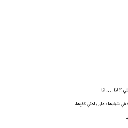
 ؟! انا ….،انا
في شبابها ؛ على راحتي كفيها.
.