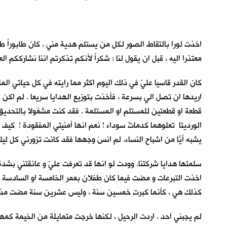
اخذت لورا بالتقاط الصور لكل من يستلم هدية مني . كان طابوراً 
معتذرا اليه ، قبل ان يقول لنا : شكراً لأنكم تذكرتم اننا نشارك
كان القدر قاسيا عليّ في ذلك اليوم اكثر مما رايته في كل حياتي ال
اريدها ان تصل الي بسرعة ، فأخذت بتوزيع الهدايا سريعا . لم اكن 
قطعة او قطعتين للمستلم او المستلمة . فقد كنت مشغولا بالتحديق ف
الورديتا تعلوهما كدماتٌ سوداء ! نعم انها أمنيتي المفقودة ! كيف 
يشبه أيّاً من اشباح النساء. لم انسَ وجهها فقد كانت تزورني كل لي
سلمتها هدايا شركتنا. وودت لو انها قد تعرفت عليّ و عانقتني بشد
اخذت التبرعات و مضت فيما كان طفلان بعمر الخامسة او السادسة يمسكا
كذلك هي ، كأنما كبرت خمسين سنة ، وليس عشرين سنة مضت مذ رايتها
لم يجبني احد . اردت الرحيل ، لكنها خرجت متمايلة من الخيمة كمهرة