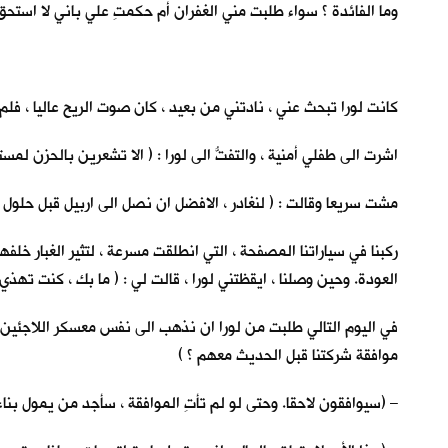
وما الفائدة ؟ سواء طلبت مني الغفران أم حكمتِ علي باني لا استحق الح
كانت لورا تبحث عني ، نادتني من بعيد ، كان صوت الريح عاليا ، فلم 
اشرت الى طفلي أمنية ، والتفتُّ الى لورا : ( الا تشعرين بالحزن لمس
مشت سريعا وقالت : ( لنغادر ، الافضل ان نصل الى اربيل قبل حلول 
ركبنا في سياراتنا المصفحة ، التي انطلقت مسرعة ، لتثير الغبار 
العودة. وحين وصلنا ، ايقظتني لورا ، قالت لي : ( ما بك ، كنت تهذي اث
في اليوم التالي طلبت من لورا ان نذهب الى نفس معسكر اللاجئين ل
موافقة شركتنا قبل الحديث معهم ؟ )
– (سيوافقون لاحقا. وحتى لو لم تأتِ الموافقة ، سأجد من يمول بنا