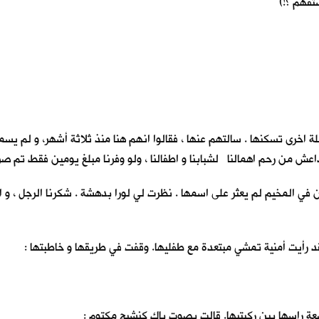
ستفهم ؟!)
ة اخرى تسكنها . سالتهم عنها ، فقالوا انهم هنا منذ ثلاثة أشهر، و لم يس
 داعش من رحم اهمالنا لشبابنا و اطفالنا ، ولو وفرنا مبلغ يومين فقط تم صر
 في المخيم لم يعثر على اسمها . نظرت لي لورا بدهشة . شكرنا الرجل ، و ا
فقد رأيت أمنية تمشي مبتعدة مع طفليها. وقفت في طريقها و خاطبتها :
راسها بين ركبتيها. قالت بصوتٍ باكٍ كنشيجٍ مكتومٍ :