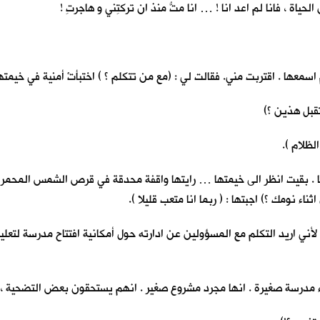
ياة ، فانا لم اعد انا ! … انا متُّ منذ ان تركتِني و هاجرتِ !
اسمعها . اقتربت مني. فقالت لي : (مع من تتكلم ؟ ) اختبأتْ أمنية في خيمتها
تقبل هذين ؟)
الظلام ).
خلفها . بقيت انظر الى خيمتها … رايتها واقفة محدقة في قرص الشمس المح
ناء نومك ؟) اجبتها : ( ربما انا متعب قليلا ).
أني اريد التكلم مع المسؤولين عن ادارته حول أمكانية افتتاح مدرسة لتعلي
ء مدرسة صغيرة . انها مجرد مشروع صغير . انهم يستحقون بعض التضحية ، ما