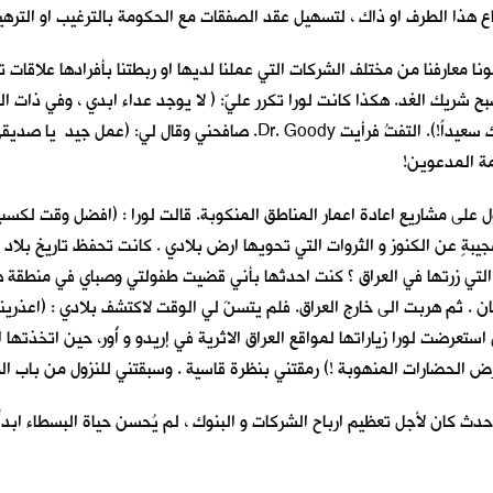
ناع هذا الطرف او ذاك ، لتسهيل عقد الصفقات مع الحكومة بالترغيب او التره
ونا معارفنا من مختلف الشركات التي عملنا لديها او ربطتنا بأفرادها علاقات ت
 شريك الغد. هكذا كانت لورا تكرر عليّ: ( لا يوجد عداء ابدي ، وفي ذات الو
هامسةً في اذني: (بتسم قليلا ، لأجل الصور و لأجل طبيبك ، جاء ليراك سعيداً!
مة المدعوين!
ى مشاريع اعادة اعمار المناطق المنكوبة. قالت لورا : (افضل وقت لكسب ال
بةٍ عن الكنوز و الثروات التي تحويها ارض بلادي . كانت تحفظ تاريخ بلاد
 التي زرتها في العراق ؟ كنت احدثها بأني قضيت طفولتي وصباي في منطقة 
. ثم هربت الى خارج العراق. فلم يتسنَ لي الوقت لاكتشف بلادي : (اعذرين
 استعرضت لورا زياراتها لمواقع العراق الاثرية في إريدو و أُور، حين اتخذت
دث كان لأجل تعظيم ارباح الشركات و البنوك ، لم يُحسن حياة البسطاء ابد