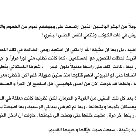
طويلاً من البشر البائسين الذين ارتسمت على وجوههم غيوم من الهموم والا
كم العيش في ذات الكوكب وننتمي لنفس الجنس البشري !
ماضية . بل ربما ان مشيئة الله ارادتني ان استعيد روحي الضائعة في تلك ال
اتريث لحظات للتصوير مع المستلمين ، كما كانت تطلب مني لورا مراراً. و اح
يها ، كانت تلف على راسها منديلاً بلون البحر …، شعرها الكستنائي يغطي ج
انساها حتى لو اخبروني انهم قتلوها منذ سنين طويلة. فلم اكن لأخطئ معرفتها
لة ، ولعلها قد خرجت الان من احدى كوابيسي. هل استطيع ان اتجرأ و المسها 
ة بعد كل تلك السنين من الغربة و الحرمان. لكن نظرتها كانت معلقة في الس
ن بثوبها و يتبعانها . ربما لم تعرفني ببدلتي الرسمية. ربما اصبحتُ بديناً
 اخر مرة . مشيت خلفها حتى وصلت الى خيمتها . حاولت ان ادخل الخيمة بع
 رشيقة ، سمعت صوت خَيَّالِها و حبيبها القديم.