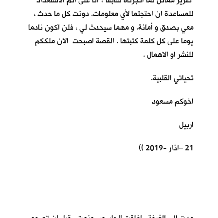
تقرير مماثل لما انجزناه سابقا ؟ انا على اتم الاستعداد
للمساعدة ان احتجتما لأي معلومات. دونت كل ما حدث ،
معي بصدق و أمانة. و مهما سيحدث لي ، فلن اكون نادما
يوما على كل كلمة كتبتها . القصة اصبحت الان ملككم
للنشر او الاهمال .
تحياتي القلبية.
اخوكم مسعود
اربيل
21 –اذار -2019 ))