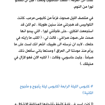
عدت الى الغرفة ، اغلقت الحاسوب ونمت ، قبل ان تصحو
لورا من النوم.
في منتصف الليل صحوت فزعاً من كابوس مرعب. كانت
الكوابيس قد هجرتني منذ سنين طويلة . لم اكن قد
استجمعت افكاري ، حتى فاجأتني لورا ، التي يبدو انها
صحت على صوت صراخي ، قالت لي : ( اكتب ما رايته في
حلمك ، لابد ان نرسله الى طبيبك. اشعر انك لست على ما
يرأم منذ عودتنا الى العراق ) وعدتها باني سأفعل ذلك
صباحاً . جلبت حاسوبي، وقالت : ( اكتبه الان فهو لازال في
مخيلتك .)
#
كابوس الليلة الرابعة (كابوس ليلة يأجوج و مأجوج
الثانية!)
(( كنت اسير في غابة كثيفة بأشجارها المختلفة الاشكال و