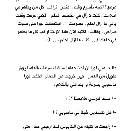
مزعج ! اكتبه بأسرع وقت .. فنحن نراقب كل من يظهر في
أحلامك). كنت لاأزال في منتصف الحلم .. لكني عرفت وقتها
باني ما ازال احلم ، فصرخت … استيقظت لورا على صوت
صراخي ، وقالت : اكتبه الان فانا لازلتُ اراقب كل ما يظهر
في حلمك!)…، كنت ما ازال احلم ،….!)).
طلبت مني لورا ان آخذ حماما ساخنا بسرعة ، فأمامنا يومٌ
طويلٌ من العمل . حين خرجت من الحمام .اغلقت لورا
حاسوبي بسرعة و ابتدأتني بالكلام :
– ( حسنا لنرتدي ملابسنا ؟ ) ،
-( هل تتفقدين شيئا في حاسوبي ؟ )
– ( راجعت ما كتبته عن الكابوس لقد ارعبني حقا ، متى