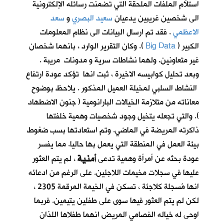
استلأم الملفات الملحقة التي تضمنت رسائله الإلكترونية
الى شخصين غريبين يدعيان
سعيد البصري
و
سعد
الاعظمي
. فقد تم ارسال البيانات الى نظام المعلومات
الكبير (
Big Data
). وكان التقرير الوارد ، بانهما شخصان
غير متعاونين. ولهما نشاطات سرية و مدونات مريبة .
وبعد تحليل كوابيسه الاخيرة ، ثبت انها تؤكد عودة ارتفاع
النشاط السلبي لمخيلة العميل المذكور . يلاحظ بوضوح
معاناته من متلازمة الخيالات البارانومية ( جنون الاضطهاد
). والتي تجعله يتخيل وجود شخصيات وهمية خلفتها
ذاكرته المريضة في الماضي. وتم استعادتها بسب ضغوط
بيئة العمل في المنطقة التي يعمل بها حاليا. مما يفسر
أمنية
عودة بحثه عن أمرأة وهمية تدعى
، لم يتم العثور
عليها في سجلات مخيمات اللاجئين. على الرغم من ادعائه
انها مُسجلة كلاجئة ، تسكن في الخيمة المرقمة 2305 ،
لكن لم يتم العثور فيها سوى على طفلين يتيمين. فربما
اوحى له خياله الفصامي المريض انهما طفلاها اللذان