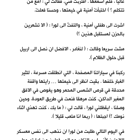
عاليا ، فلم اسمعها . اقتربت مني. فقالت لي : (مع من
تتكلم ؟ ) اختبأتْ أمنية في خيمتها ، وحسنا فعلتْ.
اشرت الى طفلي أمنية ، والتفتُّ الى لورا : ( الا تشعرين
بالحزن لمستقبل هذين ؟)
مشت سريعا وقالت : ( لنغادر ، الافضل ان نصل الى اربيل
قبل حلول الظلام ).
ركبنا في سياراتنا المصفحة ، التي انطلقت مسرعة ، لتثير
الغبار خلفها . بقيت انظر الى خيمتها … رايتها واقفة
محدقة في قرص الشمس المحمر وهو يغوص في الافق
المغبر الداكن. كنت مرهقا فنمت في طريق العودة. وحين
وصلنا ، ايقظتني لورا ، قالت لي : ( ما بك ، كنت تهذي اثناء
نومك ؟) اجبتها : ( ربما انا متعب قليلا ).
في اليوم التالي طلبت من لورا ان نذهب الى نفس معسكر