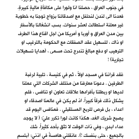
في جنوب العراق ، حصلنا انا ولورا على مكافأةٍ ماليةٍ كبيرةٍ.
فعدنا الى لندن لنحتفل مع اصدقائنا بزواج توجنا به خطوبة
غير معلنة استطالت لعشر سنوات. بسب انشغالنا بالأسفار
بين مدن العراق و أوربا و أمريكا من اجل اقناع هذا الطرف
او ذاك ، لتسهيل عقد الصفقات مع الحكومة بالترغيب او
الترهيب او دفع مبالغ تندرج تحت مسمى ، (هدايا تسهيلات
تجارية) !
عُقد قراننا في مسجد اولاً ، ثم في كنيسة ، تلبية لرغبة
الطرفين . دعونا معارفنا من مختلف الشركات التي عملنا
لديها او ربطتنا بأفرادها علاقات تعاون او تنافس ، فلم
يشكل ذلك فرقاً كبيراً. اذ لم يكن في عالمنا اصدقاء او
اعداء ، بل فرص للربح المستقبلي . فمنافس اليوم قد
يصبح شريك الغد. هكذا كانت لورا تكرر عليّ: ( لا يوجد
عداء ابدي ، وفي ذات الوقت لا تثق بأحد كثيراً. شك
بالجميع ، حتى بنفسك !). عانقتني هامسةً في اذني: (بتسم