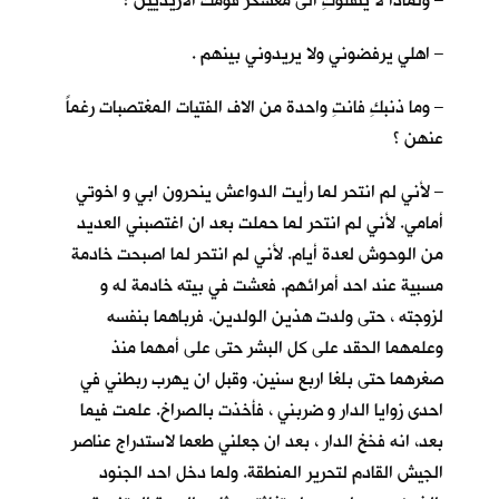
– ولماذا لا ينقلوكِ الى معسكر قومك الازيديين ؟
– اهلي يرفضوني ولا يريدوني بينهم .
– وما ذنبكِ فانتِ واحدة من الاف الفتيات المغتصبات رغماً
عنهن ؟
– لأني لم انتحر لما رأيت الدواعش ينحرون ابي و اخوتي
أمامي. لأني لم انتحر لما حملت بعد ان اغتصبني العديد
من الوحوش لعدة أيام. لأني لم انتحر لما اصبحت خادمة
مسبية عند احد أمرائهم. فعشت في بيته خادمة له و
لزوجته ، حتى ولدت هذين الولدين. فرباهما بنفسه
وعلمهما الحقد على كل البشر حتى على أمهما منذ
صغرهما حتى بلغا اربع سنين. وقبل ان يهرب ربطني في
احدى زوايا الدار و ضربني ، فأخذت بالصراخ. علمت فيما
بعد، انه فخخ الدار ، بعد ان جعلني طعما لاستدراج عناصر
الجيش القادم لتحرير المنطقة. ولما دخل احد الجنود