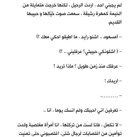
لم يجبني احد . اردت الرحيل ، لكنها خرجت متمايلة من
الخيمة كمهرة رشيقة ، سمعت صوت خَيَّالِها و حبيبها
القديم.
– (مسعود .. اشنو رايد ، ما اطيقو احكي معك ؟)
– ( اشلونكي حبيبتي؟ عرفتيني .. ؟)
– عرفتك منذ زمن طويل ؟ ماذا تريد ؟
– اريدكِ !
– ……….
– تعرفين اني احببتك ولم انسك يوما ، انا ..
– لا تكمل ، فانا لست من تركتها ، انا أمرأة مغتصبة ولدت
توأمين من اغتصابات لرجال شتى. اغتصبوني حتى تمنيت