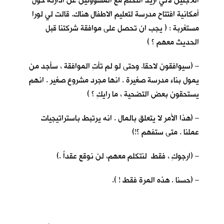
اللاجئين لأني اريد التكلم مع المسؤولين عن ادارته حول
أمكانية افتتاح مدرسة لتعليم الاطفال هناك. قالت لي لورا
مستغربة : ( يجب ان تحصل على موافقة شركتنا قبل
الحديث معهم ؟ )
– (سيوافقون لاحقا. وحتى لو لم تأتِ الموافقة ، سأجد من
يمول بناء مدرسة صغيرة . انها مجرد مشروع صغير . انهم
يستحقون بعض التضحية ، ما رايكِ ؟ )
– (هذا الأمر لا يتعلق بالمال . انه يرتبط باستراتيجيات
عملنا . متى ستفهم ؟!)
– (ارجوكِ ، فقط لنتكلم معهم، لن نوقع عقداً .)
– (حسنا . هذه المرة فقط ! ).