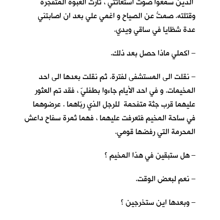
الذين سمعوا صوت استغاثتي ، ثارت العبوة المتفجرة
وقتلته. صمتُّ عن الصياح و اغمي علي بعد ان اصابتني
عدة شظايا في ساقي ويدي.
– اكملي ماذا حصل بعد ذلك.
– نقلت الى المستشفى لفترة. ثم نقلت بعدها الى احد
المخيمات. و في احد الأيام جاءوا بطفليّ ، فقد تم العثور
عليهما قرب جثة متفحمة للرجل الذي ربّاهما . عرضوهما
في ساحة المخيم فتعرفت عليهما ، فهما ثمرة سفاح داعش
المحرمة التي رفضها قومي.
– هل ستبقين في هذا المخيم ؟
– نعم لبعض الوقت.
– وبعدها اين ستخرجين ؟