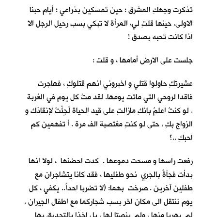
تذكرت وجهكِ المشرق ؛ حين تمسكين بذراعي ؛ أيام حبنا
الاولى. حينها قلتِ لي، المرأة لا تبكي بسب رحيل الرجل الا
اذا كانت تحبه بصدق !
جلست على الارض أمامها ، و قلت :
عشيرتكِ حاولوا قتلي و اخبروني انهم قتلوكِ ، فهاجرت
فاقدا لروحي التي ماتت يومها. لقد متُ كل يوم في الغربة
. لو كنتُ اعلمُ بانكِ مازالتِ على قيد الحياة لَجِئْتُ لإنقاذك و
الزواج بكِ ، حتى لو كنتِ مغتصبة الف مرة . أ تفهمين كم
احبكِ ..؟
رفعت راسها و مسحت دموعها . كدت احضنها ، لولا انها
بدأت فجأةً بالجري نحو طفليها ، فقد كانا يتشاجران مع
طفلين آخرين . صرخت بهما: (لا تضربا احداً.. يكفي ، كل
يوم ننتقل الى مكان اخر بسب شجاركما مع اطفال الجيران .
لم يهربا منها ، ولم ينصتا لها ، بل اخذا بالتحديق بها