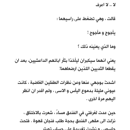
لا .. لا اعرف
قالت ، وهي تضغط على راسيهما :
يأجوج و مأجوج !
وما الذي يعنينه ذلك ؟
يعني انهما سيكبران ليأخذا بثأر ابائهم الداعشيين، بعد ان
يقطعا الثديين اللذين ارضعاهما!
اشحتُ بوجهي عنها وعن نظرات الطفلين الغاضبة ، كانت
عيوني مليئة بدموع اليأس و الاسى ، ولم اقدر ان انظر
اليهم مرة اخرى .
حين عدت لغرفتي في الفندق مساءً ، شعرت بالاختناق ،
نزلت الى مقهى الفندق بحجة طلب فنجان قهوة . فتحت
حاسوبي و نشرت تغريدة على حساب تويتر