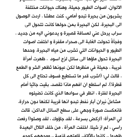
الالوان. اصوات الطيور جميلة. وهناك حيوانات مختلفة
يشربون من بحيرة تبدو أمامي. كنت عطشا . اردت الوصول
الى البحيرة. لكن البحيرة بمن حولها كانت تتحول الى
سراب يرحل عني لمسافة قصيرة و يدعوني اليه من جديد .
وفجأةً تحولت الغابة الى صحراء مقفرة و اختفت اصوات
الطيور و الحيوانات التي تشرب من مياه البحيرة. وحدها
البحيرة تحول ماؤها الى سائل لزج اسود . ظهرت أمرأة
غريبة ، جميلة في منظرها لكن عيونها تُظهر الشر و الطمع
. قالت لي: (اشرب قدر ما تستطيع فسوف تحتاج الى كل
قطرة!). لم استطع ان افهم ماذا تقصد. بقيت جاثيا أمام
البحيرة لفترة ، انظر في سوادها الذي كانت تضيئوه
مشاعلُ نيرانِ آبار نفطٍ تبدو انها قريبة لكنها دون حرارة.
فانعكست صورة وجهي على سطح السائل الداكن. قالت
لي المرأة: (اركض بسرعة ، لقد جاؤوك ، لقد وصلوا) رفعت
راسي ، لم ارَ شيئا. اختفت المرأة . من خلف التلال البعيدة
ظهروا .. كانوا بالآلاف. قامتهم قزمية .. ووجههم كوجه