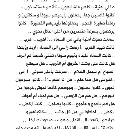
طفلي أمنية .. كلهم متشابهون .. كأنهم مستنسخون ..
كانوا غاضبين جدا، يحملون بأيديهم سيوفاً و سكاكينَ و
رماحاً صغيرة الحجم ، يحملونها بأيديهم القصيرة .. كانوا
يركضون بسرعة منحدرين من اعلى التلال نحوي …
سمعت صوت أمنية يأتي من السماء…( اهرب .. اهرب ..
فانت تجيد الهرب ..) رفعت راسي الى السماء ، اريد رؤيتها
.. كانت السماء ملبدة بغيوم سوداء تخفي شمساً لم اعرف
هل كانت على وشك الشروق أم الغروب .. هل سيطلع
الصباح أم سيحل الظلام … صرخت بأعلى صوتي : ( أمي
..اخبريني هل هذا حلم .. هل انا احلم ..؟ ) .. كانوا يسرعون
نحوي .. كادوا يصلون .. وجوههم كأنها لموتى خرجوا من
قبورهم .. هل هم من الزومبي .. هل هم احياء أم أموات …
هل هم يأجوج و مأجوج .. كادوا يصلون …كنت اركض ..
اركض … احاطوا بي من كل جانب … سكاكينهم و
حرابهم ارتفعت الى الاعلى و هوت .. صحوت صارخا …
احتضنتني لورا قالت : (لا تخف . لقد ذهبوا ، انه مجرد حلم