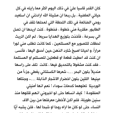
كان القدر قاسيا عليّ في ذلك اليوم اكثر مما رايته في كل
حياتي الماضية . بل ربما ان مشيئة الله ارادتني ان استعيد
روحي الضائعة في تلك اللحظة التي لمحتها تقف في
الطابور. مقتربة مني خطوة ، فخطوة . كنت اريدها ان تصل
الي بسرعة ، فأخذت بتوزيع الهدايا سريعا . لم اكن اتريث
لحظات للتصوير مع المستلمين ، كما كانت تطلب مني لورا
مراراً. و احيانا اصبحُ شارد الذهن حين أحدق اليها ، فأنسى
ان كنت قد اعطيت قطعة او قطعتين للمستلم او المستلمة
. فقد كنت مشغولا بالتحديق فيها ، كانت تلف على راسها
منديلاً بلون البحر …، شعرها الكستنائي يغطي جزءاً من
عينيها اللتين بلون اخضرار الاشجار الذابلة ….، وجنتاها
الورديتا تعلوهما كدماتٌ سوداء ! نعم انها أمنيتي
المفقودة ! كيف انساها حتى لو اخبروني انهم قتلوها منذ
سنين طويلة. فلم اكن لأخطئ معرفتها من بين الاف
النساء. حتى لو كان ما اراه روحا او شبحا لها ، فلن يشبه أيّاً