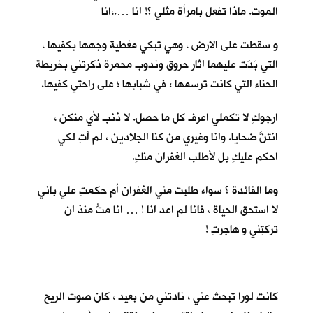
الموت. ماذا تفعل بامرأة مثلي ؟! انا ….،انا
و سقطت على الارض ، وهي تبكي مغطية وجهها بكفيها ،
التي بَدَت عليهما اثار حروق وندوب محمرة ذكرتني بخريطة
الحناء التي كانت ترسمها ؛ في شبابها ؛ على راحتي كفيها.
ارجوكِ لا تكملي اعرف كل ما حصل. لا ذنب لأي منكن ،
انتنَّ ضحايا. وانا وغيري من كنا الجلادين ، لم آتِ لكي
احكم عليكِ بل لأطلب الغفران منكِ.
وما الفائدة ؟ سواء طلبت مني الغفران أم حكمتِ علي باني
لا استحق الحياة ، فانا لم اعد انا ! … انا متُّ منذ ان
تركتِني و هاجرتِ !
كانت لورا تبحث عني ، نادتني من بعيد ، كان صوت الريح