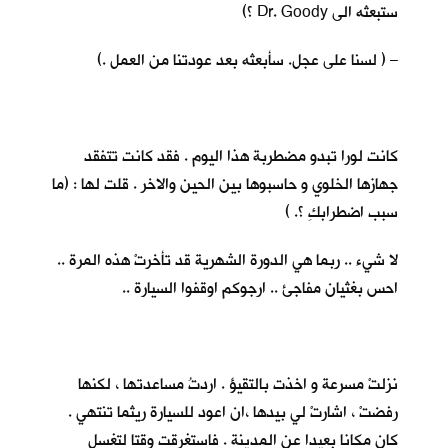
ستبعثه الى Dr. Goody ؟)
– ( لسنا على عجل. سأبعثه بعد عودتنا من العمل .)
كانت لورا تبدو مضطربة هذا اليوم . فقد كانت تتفقد
جهازها الخلوي و حاسبوها بين الحين والاخر . قلت لها : (ما
سبب اضطرابكِ ؟. )
لا شيء .. ربما هي الدورة الشهرية قد تأخرتْ هذه المرة ..
احس بغثيان مفاجئ .. ارجوكم اوقفوا السيارة ..
نزلتْ مسرعة و اخذت بالتقيؤ . اردتُ مساعدتها ، لكنها
رفضتْ ، اشارتْ لي بيدها ،ان اعود للسيارة ريثما تنتهي .
كان مكانا بعيدا عن المدينة . فاستغرقت وقتا لتغسل