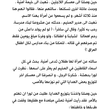
حين وصلنا الى معسكر اللاجئين . ذهبت الى خيمة أمنية .
وجدت عائلة اخرى تسكنها . سالتهم عنها ، فقالوا انهم هنا
منذ ثلاثة أشهر، و لم يسمعوا عن أمرأة بهذا الاسم.
ذهبت الى مدير المخيم ، حدثته عن مشروعنا لبناء مدرسة.
رحب به كثيرا. وقال لي ساخراً : ( لو لم يولد داعش من
رحم اهمالنا لشبابنا و اطفالنا ، ولو وفرنا مبلغ يومين فقط
تم صرفهم في قتاله ، لتمكنا من بناء مدارس لكل اطفال
العراق !)
سالته عن امرأة لها طفلان تُدعى أمنية. بحث في كل
اسماء القاطنين في المخيم لم يعثر على اسمها . نظرت لي
لورا بدهشة . شكرنا الرجل ، و انصرفنا الى معسكر اخر
لتوزيع بعض الهدايا التي لم نوزعها بالأمس.
حين وصلنا واخذنا بتوزيع الهدايا. طلبت من لورا ان تهتم
بالأمر. فقد رأيت أمنية تمشي مبتعدة مع طفليها. وقفت في
طريقها و خاطبتها :