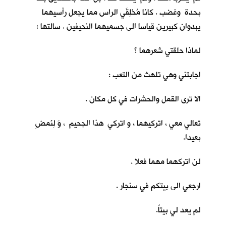
بحدة وغضب . كانا مُحْلِقَي الراس مما يجعل رأسيهما
يبدوان كبيرين قياسا الى جسميهما النحيفين . سالتها :
لماذا حلقتي شعرهما ؟
اجابتني وهي تلهث من التعب :
الا ترى القمل والحشرات في كل مكان .
تعالي معي ، اتركيهما ، و اتركي هذا الجحيم ، وَ لِنَمضِ
بعيدا.
لن اتركهما مهما فعلا .
ارجعي الى بيتكم في سنجار .
لم يعد لي بيتاً.