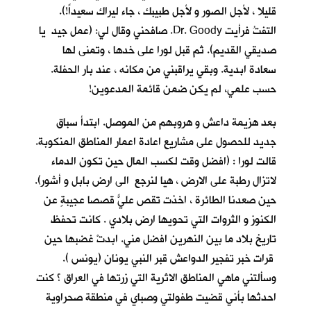
قليلا ، لأجل الصور و لأجل طبيبك ، جاء ليراك سعيداً!).
التفتُ فرأيت Dr. Goody. صافحني وقال لي: (عمل جيد يا
صديقي القديم). ثم قبل لورا على خدها ، وتمنى لها
سعادة ابدية. وبقي يراقبني من مكانه ، عند بار الحفلة.
حسب علمي، لم يكن ضمن قائمة المدعوين!
بعد هزيمة داعش و هروبهم من الموصل. ابتدأ سباق
جديد للحصول على مشاريع اعادة اعمار المناطق المنكوبة.
قالت لورا : (افضل وقت لكسب المال حين تكون الدماء
لاتزال رطبة على الارض ، هيا لنرجع الى ارض بابل و أشور).
حين صعدنا الطائرة ، اخذت تقص عليّ قصصاً عجيبةٍ عن
الكنوز و الثروات التي تحويها ارض بلادي . كانت تحفظ
تاريخ بلاد ما بين النهرين افضل مني. ابدتْ غضبها حين
قرات خبر تفجير الدواعش قبر النبي يونان (يونس ).
وسألتني ماهي المناطق الاثرية التي زرتها في العراق ؟ كنت
احدثها بأني قضيت طفولتي وصباي في منطقة صحراوية