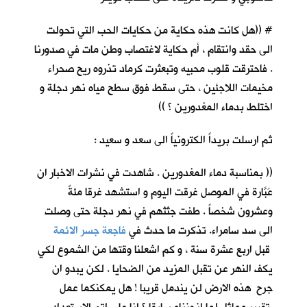
# ((هل كانت هذه حكاية من حكايات الحب التي تحولت
الى حقد وانتقام ، أم حكاية لاغتصاب وطن مات في صدورنا
. فاحترقت قلوب محبيه وتبعثرت كرماد تذروه ريح صحراء
مخيمات اللاجئين ، حتى سقط فوق سطح مياه نهر دجلة و
اختلط بدماء المغدورين ؟ ))
ثم ارسلت بريداً الكترونياً الى سعد و سعيد :
(( بمناسبة دماء المغدورين . شاهدت في نشرات الاخبار ان
عَبَّارة في الموصل غرقت اليوم و استشهد غرقا مئةٌ
وعشرون شخصاً . طفت جثثهم في نهر دجلة حتى وصلت
الى سد سامراء. تذكرت ما حدث في
فاجعة جسر الائمة
قبل اربع عشرة سنة ، و كم اشعلنا وقتها من الشموع لكي
يكف النهر عن تقبل المزيد من الضحايا . لكن يبدو ان
جرح هذه الارض لن يندمل قريبا ! هل يمكنكما عمل