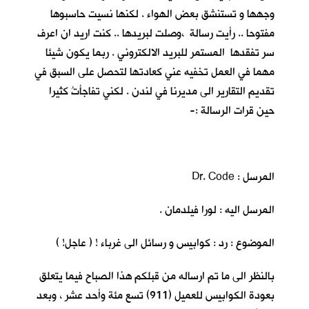
وجهها و تستنشق بعض الهواء . لكنها نسيت حاسبوها
مفتوحا .. رأيت رسالة ،وصلت لبريدها .. كنت اريد ان اعرف
سر تفقدها المستمر للبريد الالكتروني . ربما يكون شيئا
مهما في العمل تخفيه عني كعادتها لتحصل على السبق في
تقديم التقارير الى مديرنا في لندن . لكني تفاجأتُ كثيرا
حين قرات الرسالة :-
المرسل : Dr. Code
المرسل اليه : لورا فيلدمان .
الموضوع : رد : كوابيس و رسائل الى غرباء ! ( عاجل! )
بالنظر الى ما تم ارساله من قبلكم هذا الصباح فيما يتعلق
بعودة الكوابيس للعميل (911) تسع مئة وأحد عشر ، وبعد