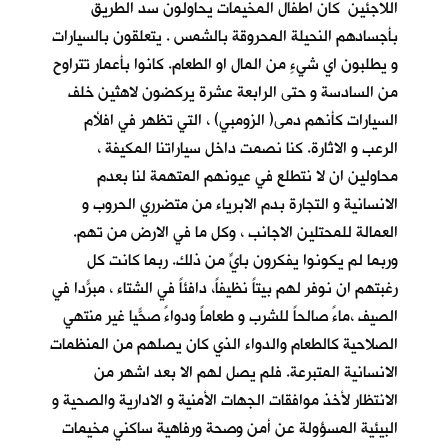
اللاجئين كان اطفال المخيمات يحاولون سد الطريق
بأجسادهم النحيلة المحروقة بالشمس . يتعلقون بالسيارات
و يطلبون اي شيءٍ من المال او الطعام. كانوا بأعمار تتراوح
من السادسة و حتى الرابعة عشرة يركضون لاهثين خلف
السيارات كأنهم دمى( الزومبي) ، التي تظهر في افلأم
الرعب و الاثارة. كنا نصمت داخل سياراتنا المكيفة ،
محاولين ان لا نتطلع في عيونهم المتهمة لنا بعدم
الانسانية و التجارة بدم الابرياء من متضرري الحروب و
العمالة للمحتلين الاجانب ، وكل ما في الارض من تهم.
وربما لم يكونوا يفكرون بايٍّ من ذلك. ربما كانت كل
رغبتهم ان نوفر لهم بيتاً نظيفاً، دافئاً في الشتاء ، مبرّداً في
الصيف ،ماءً صالحاً للشرب و طعاماً ودواءً صحّياً غير منتهي
الصلاحية كالطعام والدواء الذي كان يصلهم من المنظمات
الانسانية المتبرعة. فلم يصل لهم الا بعد اشهر من
الانتظار لأخذ موافقات الجهات الأمنية و الادارية والصحية و
البيئية المسؤولة عن أمن وصحة ورفاهية ساكني مخيمات