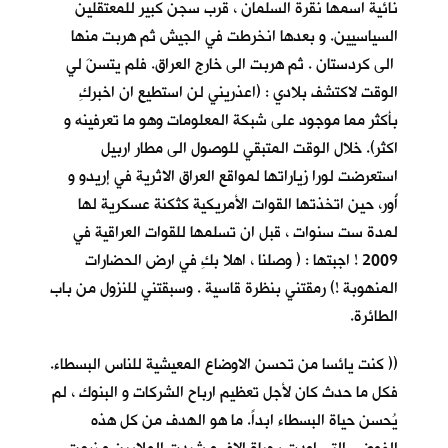
نائية اسمها نقرة السلمان ، قرب سجن كبير للمعتقلين
السياسيين. و بعدها انخرطت في الجيش ثم هربت منها
الى كردستان . ثم هربت الى خارج العراق. فلم يتسنَ لي
الوقت لاكتشف بلادي : (اعذريني لن استطيع ان اخبركِ
بأكثر مما موجود على شبكة المعلومات وهو ما تعرفينه و
اكثر). خلال الوقت المتبقي للوصول الى مطار اربيل
استعرضت لورا زياراتها لمواقع العراق الاثرية في إريدو و
أُور، حين اتخذتها القوات الأمريكية كثكنة عسكرية لها
لمدة ست سنوات ، قبل ان تسلمها للقوات العراقية في
2009 ! اجبتها : ( وصلنا ، اهلا بكِ في ارض الحضارات
المنهوبة !) رمقتني بنظرة قاسية . وسبقتني للنزول من باب
الطائرة.
(( كنت يائسا من تحسن الاوضاع المعيشية للناس البسطاء.
فكل ما حدث كان لأجل تعظيم ارباح الشركات و البنوك ، لم
يُحسن حياة البسطاء ابداً. ما هو الهدف من كل هذه