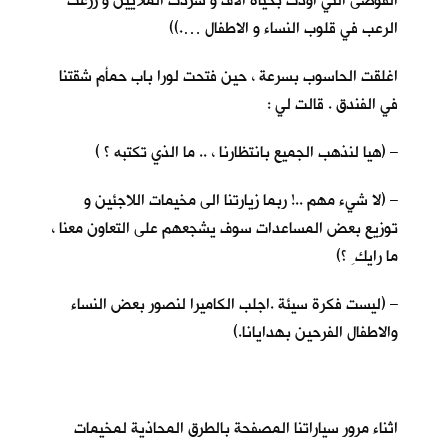
الفوضى التي اودت بحياة الاف و شردت الملايين و زرعت
الرعب في قلوب النساء و الاطفال ….))
اغلقت الحاسوب بسرعة ، حين فتحت لورا باب حمأم شقتنا
في الفندق . قالت لي :
– (هيا لنذهب الجميع بانتظارنا ، .. ما الذي تكتبه ؟ )
– (لا شيء مهم ..! ربما زيارتنا الى مخيمات اللاجئين و
توزيع بعض المساعدات سوف يشجعهم على التعاون معنا ،
ما رايك ِ ؟)
– (ليست فكرة سيئة .اجلب الكاميرا لنصور بعض النساء
والاطفال الفرحين بهدايانا.)
اثناء مرور سياراتنا المصفحة بالطرق المحاذية لمخيمات