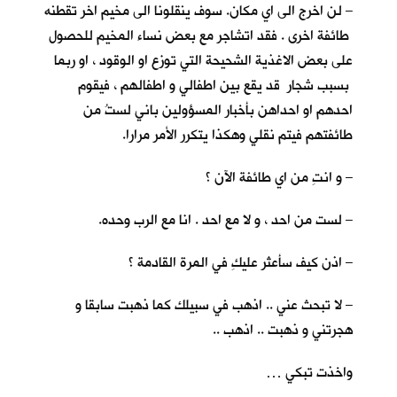
– لن اخرج الى اي مكان. سوف ينقلونا الى مخيم اخر تقطنه
طائفة اخرى . فقد اتشاجر مع بعض نساء المخيم للحصول
على بعض الاغذية الشحيحة التي توزع او الوقود ، او ربما
بسبب شجار قد يقع بين اطفالي و اطفالهم ، فيقوم
احدهم او احداهن بأخبار المسؤولين باني لستُ من
طائفتهم فيتم نقلي وهكذا يتكرر الأمر مرارا.
– و انتِ من اي طائفة الآن ؟
– لست من احد ، و لا مع احد . انا مع الرب وحده.
– اذن كيف سأعثر عليكِ في المرة القادمة ؟
– لا تبحث عني .. اذهب في سبيلك كما ذهبت سابقا و
هجرتني و ذهبت .. اذهب ..
واخذت تبكي …