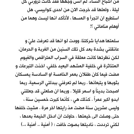
من اشباح النساء. لم انسَ وجهها فقد كانت تزورني كل
ليلة ، ولعلها قد خرجت الان من احدى كوابيسي. هل
استطيع ان اتجرأ و المسها ، لأتأكد انها ليست وهما من
أوهام مناماتي ؟!
سلمتها هدايا شركتنا. وودت لو انها قد تعرفت عليّ و
عانقتني بشدة بعد كل تلك السنين من الغربة و الحرمان.
لكن نظرتها كانت معلقة في السراب المتراقص والغيوم
المتناثرة في خلفية المشهد البعيد خلفي. اخذت التبرعات و
مضت فيما كان طفلان بعمر الخامسة او السادسة يمسكان
بثوبها و يتبعانها . ربما لم تعرفني ببدلتي الرسمية. ربما
اصبحتُ بديناً و اسمر قليلا . وربما ان صلعتي قد جعلتني
ابدو اكبر عمراً . كذلك هي ، كأنما كبرت خمسين سنة ،
وليس عشرين سنة مضت مذ رايتها اخر مرة . مشيت خلفها
حتى وصلت الى خيمتها . حاولت ان ادخل الخيمة بعدها ،
لكني ترددت ، ناديتها بصوت خافت : ( أمنية .. أمنية ،..)