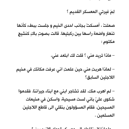
لِمَ غيرتي المعسكر القديم ؟
صمتتْ ، أمسكتْ بجانب احدى الخيم و جلست ببطء كأنها
تنهار واضعة راسها بين ركبتيها. قالت بصوتٍ باكٍ كنشيجٍ
مكتومٍ :
– ماذا تريد مني ؟ قلت لك ابتعد عني.
– لماذا هربتِ مني حين علمتِ اني عرفت مكانكِ في مخيم
اللاجئين السابق؟
– لم اهرب منك. لقد تشاجر ابني مع ابناء جيراننا. فقدموا
شكوى عليّ باني لست مسيحية، واسكن في مخيمات
المسيحين. فقام المسؤولون بنقلي الى قاطع اللاجئين
المسلمين .