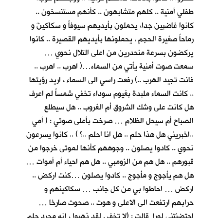
طفلي أمنية .. كلهم متشابهون .. كأنهم مستنسخون ..
كانوا غاضبين جدا، يحملون بأيديهم سيوفاً و سكاكينَ و
رماحاً صغيرة الحجم ، يحملونها بأيديهم القصيرة .. كانوا
يركضون بسرعة منحدرين من اعلى التلال نحوي …
سمعت صوت أمنية يأتي من السماء…( اهرب .. اهرب ..
فانت تجيد الهرب ..) رفعت راسي الى السماء ، اريد رؤيتها
.. كانت السماء ملبدة بغيوم سوداء تخفي شمساً لم اعرف
هل كانت على وشك الشروق أم الغروب .. هل سيطلع
الصباح أم سيحل الظلام … صرخت بأعلى صوتي : ( أمي
..اخبريني هل هذا حلم .. هل انا احلم ..؟ ) .. كانوا يسرعون
نحوي .. كادوا يصلون .. وجوههم كأنها لموتى خرجوا من
قبورهم .. هل هم من الزومبي .. هل هم احياء أم أموات …
هل هم يأجوج و مأجوج .. كادوا يصلون …كنت اركض ..
اركض … احاطوا بي من كل جانب … سكاكينهم و
حرابهم ارتفعت الى الاعلى و هوت .. صحوت صارخا …
احتضنتني لورا قالت : (لا تخف . لقد ذهبوا ، انه مجرد حلم