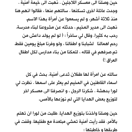
حين وصلنا الى معسكر اللاجئين . ذهبت الى خيمة أمنية .
وجدت عائلة اخرى تسكنها . سالتهم عنها ، فقالوا انهم هنا
منذ ثلاثة أشهر، و لم يسمعوا عن أمرأة بهذا الاسم.
ذهبت الى مدير المخيم ، حدثته عن مشروعنا لبناء مدرسة.
رحب به كثيرا. وقال لي ساخراً : ( لو لم يولد داعش من
رحم اهمالنا لشبابنا و اطفالنا ، ولو وفرنا مبلغ يومين فقط
تم صرفهم في قتاله ، لتمكنا من بناء مدارس لكل اطفال
العراق !)
سالته عن امرأة لها طفلان تُدعى أمنية. بحث في كل
اسماء القاطنين في المخيم لم يعثر على اسمها . نظرت لي
لورا بدهشة . شكرنا الرجل ، و انصرفنا الى معسكر اخر
لتوزيع بعض الهدايا التي لم نوزعها بالأمس.
حين وصلنا واخذنا بتوزيع الهدايا. طلبت من لورا ان تهتم
بالأمر. فقد رأيت أمنية تمشي مبتعدة مع طفليها. وقفت في
طريقها و خاطبتها :