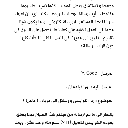
وجهها و تستنشق بعض الهواء . لكنها نسيت حاسبوها
مفتوحا .. رأيت رسالة ،وصلت لبريدها .. كنت اريد ان اعرف
سر تفقدها المستمر للبريد الالكتروني . ربما يكون شيئا
مهما في العمل تخفيه عني كعادتها لتحصل على السبق في
تقديم التقارير الى مديرنا في لندن . لكني تفاجأتُ كثيرا
حين قرات الرسالة :-
المرسل : Dr. Code
المرسل اليه : لورا فيلدمان .
الموضوع : رد : كوابيس و رسائل الى غرباء ! ( عاجل! )
بالنظر الى ما تم ارساله من قبلكم هذا الصباح فيما يتعلق
بعودة الكوابيس للعميل (911) تسع مئة وأحد عشر ، وبعد