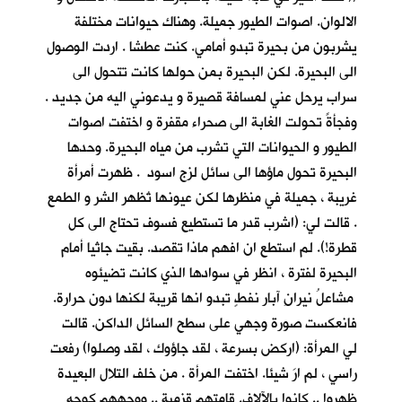
الالوان. اصوات الطيور جميلة. وهناك حيوانات مختلفة
يشربون من بحيرة تبدو أمامي. كنت عطشا . اردت الوصول
الى البحيرة. لكن البحيرة بمن حولها كانت تتحول الى
سراب يرحل عني لمسافة قصيرة و يدعوني اليه من جديد .
وفجأةً تحولت الغابة الى صحراء مقفرة و اختفت اصوات
الطيور و الحيوانات التي تشرب من مياه البحيرة. وحدها
البحيرة تحول ماؤها الى سائل لزج اسود . ظهرت أمرأة
غريبة ، جميلة في منظرها لكن عيونها تُظهر الشر و الطمع
. قالت لي: (اشرب قدر ما تستطيع فسوف تحتاج الى كل
قطرة!). لم استطع ان افهم ماذا تقصد. بقيت جاثيا أمام
البحيرة لفترة ، انظر في سوادها الذي كانت تضيئوه
مشاعلُ نيرانِ آبار نفطٍ تبدو انها قريبة لكنها دون حرارة.
فانعكست صورة وجهي على سطح السائل الداكن. قالت
لي المرأة: (اركض بسرعة ، لقد جاؤوك ، لقد وصلوا) رفعت
راسي ، لم ارَ شيئا. اختفت المرأة . من خلف التلال البعيدة
ظهروا .. كانوا بالآلاف. قامتهم قزمية .. ووجههم كوجه