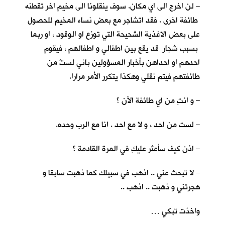
– لن اخرج الى اي مكان. سوف ينقلونا الى مخيم اخر تقطنه
طائفة اخرى . فقد اتشاجر مع بعض نساء المخيم للحصول
على بعض الاغذية الشحيحة التي توزع او الوقود ، او ربما
بسبب شجار قد يقع بين اطفالي و اطفالهم ، فيقوم
احدهم او احداهن بأخبار المسؤولين باني لستُ من
طائفتهم فيتم نقلي وهكذا يتكرر الأمر مرارا.
– و انتِ من اي طائفة الآن ؟
– لست من احد ، و لا مع احد . انا مع الرب وحده.
– اذن كيف سأعثر عليكِ في المرة القادمة ؟
– لا تبحث عني .. اذهب في سبيلك كما ذهبت سابقا و
هجرتني و ذهبت .. اذهب ..
واخذت تبكي …