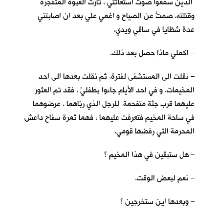
الذين سمعوا صوت استغاثتي ، ثارت العبوة المتفجرة
وقتلته. صمتُّ عن الصياح و اغمي علي بعد ان اصابتني
عدة شظايا في ساقي ويدي.
– اكملي ماذا حصل بعد ذلك.
– نقلت الى المستشفى لفترة. ثم نقلت بعدها الى احد
المخيمات. و في احد الأيام جاءوا بطفليّ ، فقد تم العثور
عليهما قرب جثة متفحمة للرجل الذي ربّاهما . عرضوهما
في ساحة المخيم فتعرفت عليهما ، فهما ثمرة سفاح داعش
المحرمة التي رفضها قومي.
– هل ستبقين في هذا المخيم ؟
– نعم لبعض الوقت.
– وبعدها اين ستخرجين ؟