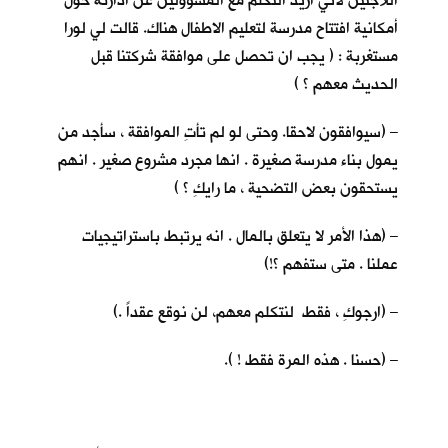
اللاجئين لأني اريد التكلم مع المسؤولين عن ادارته حول
أمكانية افتتاح مدرسة لتعليم الاطفال هناك. قالت لي لورا
مستغربة : ( يجب ان تحصل على موافقة شركتنا قبل
الحديث معهم ؟ )
– (سيوافقون لاحقا. وحتى لو لم تأتِ الموافقة ، سأجد من
يمول بناء مدرسة صغيرة . انها مجرد مشروع صغير . انهم
يستحقون بعض التضحية ، ما رايكِ ؟ )
– (هذا الأمر لا يتعلق بالمال . انه يرتبط باستراتيجيات
عملنا . متى ستفهم ؟!)
– (ارجوكِ ، فقط لنتكلم معهم، لن نوقع عقداً .)
– (حسنا . هذه المرة فقط ! ).