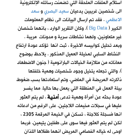
استلأم الملفات الملحقة التي تضمنت رسائله الإلكترونية
الى شخصين غريبين يدعيان
سعيد البصري
و
سعد
الاعظمي
. فقد تم ارسال البيانات الى نظام المعلومات
الكبير (
Big Data
). وكان التقرير الوارد ، بانهما شخصان
غير متعاونين. ولهما نشاطات سرية و مدونات مريبة .
وبعد تحليل كوابيسه الاخيرة ، ثبت انها تؤكد عودة ارتفاع
النشاط السلبي لمخيلة العميل المذكور . يلاحظ بوضوح
معاناته من متلازمة الخيالات البارانومية ( جنون الاضطهاد
). والتي تجعله يتخيل وجود شخصيات وهمية خلفتها
ذاكرته المريضة في الماضي. وتم استعادتها بسب ضغوط
بيئة العمل في المنطقة التي يعمل بها حاليا. مما يفسر
أمنية
عودة بحثه عن أمرأة وهمية تدعى
، لم يتم العثور
عليها في سجلات مخيمات اللاجئين. على الرغم من ادعائه
انها مُسجلة كلاجئة ، تسكن في الخيمة المرقمة 2305 ،
لكن لم يتم العثور فيها سوى على طفلين يتيمين. فربما
اوحى له خياله الفصامي المريض انهما طفلاها اللذان