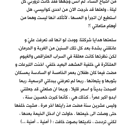
من اشباح النساء. لم انسَ وجهها فقد كانت تزورني كل
ليلة ، ولعلها قد خرجت الان من احدى كوابيسي. هل
استطيع ان اتجرأ و المسها ، لأتأكد انها ليست وهما من
أوهام مناماتي ؟!
سلمتها هدايا شركتنا. وودت لو انها قد تعرفت عليّ و
عانقتني بشدة بعد كل تلك السنين من الغربة و الحرمان.
لكن نظرتها كانت معلقة في السراب المتراقص والغيوم
المتناثرة في خلفية المشهد البعيد خلفي. اخذت التبرعات و
مضت فيما كان طفلان بعمر الخامسة او السادسة يمسكان
بثوبها و يتبعانها . ربما لم تعرفني ببدلتي الرسمية. ربما
اصبحتُ بديناً و اسمر قليلا . وربما ان صلعتي قد جعلتني
ابدو اكبر عمراً . كذلك هي ، كأنما كبرت خمسين سنة ،
وليس عشرين سنة مضت مذ رايتها اخر مرة . مشيت خلفها
حتى وصلت الى خيمتها . حاولت ان ادخل الخيمة بعدها ،
لكني ترددت ، ناديتها بصوت خافت : ( أمنية .. أمنية ،..)