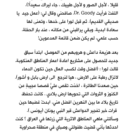
قليلا ، لأجل الصور و لأجل طبيبك ، جاء ليراك سعيداً!).
التفتُ فرأيت Dr. Goody. صافحني وقال لي: (عمل جيد يا
صديقي القديم). ثم قبل لورا على خدها ، وتمنى لها
سعادة ابدية. وبقي يراقبني من مكانه ، عند بار الحفلة.
حسب علمي، لم يكن ضمن قائمة المدعوين!
بعد هزيمة داعش و هروبهم من الموصل. ابتدأ سباق
جديد للحصول على مشاريع اعادة اعمار المناطق المنكوبة.
قالت لورا : (افضل وقت لكسب المال حين تكون الدماء
لاتزال رطبة على الارض ، هيا لنرجع الى ارض بابل و أشور).
حين صعدنا الطائرة ، اخذت تقص عليّ قصصاً عجيبةٍ عن
الكنوز و الثروات التي تحويها ارض بلادي . كانت تحفظ
تاريخ بلاد ما بين النهرين افضل مني. ابدتْ غضبها حين
قرات خبر تفجير الدواعش قبر النبي يونان (يونس ).
وسألتني ماهي المناطق الاثرية التي زرتها في العراق ؟ كنت
احدثها بأني قضيت طفولتي وصباي في منطقة صحراوية