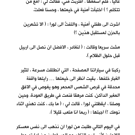
عاليا ، فلم اسمعها . اقتربت مني. فقالت لي : (مع من
تتكلم ؟ ) اختبأتْ أمنية في خيمتها ، وحسنا فعلتْ.
اشرت الى طفلي أمنية ، والتفتُّ الى لورا : ( الا تشعرين
بالحزن لمستقبل هذين ؟)
مشت سريعا وقالت : ( لنغادر ، الافضل ان نصل الى اربيل
قبل حلول الظلام ).
ركبنا في سياراتنا المصفحة ، التي انطلقت مسرعة ، لتثير
الغبار خلفها . بقيت انظر الى خيمتها … رايتها واقفة
محدقة في قرص الشمس المحمر وهو يغوص في الافق
المغبر الداكن. كنت مرهقا فنمت في طريق العودة. وحين
وصلنا ، ايقظتني لورا ، قالت لي : ( ما بك ، كنت تهذي اثناء
نومك ؟) اجبتها : ( ربما انا متعب قليلا ).
في اليوم التالي طلبت من لورا ان نذهب الى نفس معسكر