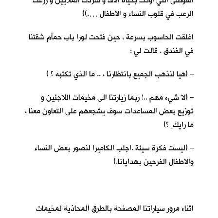
الفوضى التي اودت بحياة الاف و شردت الملايين و زرعت
الرعب في قلوب النساء و الاطفال ….))
اغلقت الحاسوب بسرعة ، حين فتحت لورا باب حمأم شقتنا
في الفندق . قالت لي :
– (هيا لنذهب الجميع بانتظارنا ، .. ما الذي تكتبه ؟ )
– (لا شيء مهم ..! ربما زيارتنا الى مخيمات اللاجئين و
توزيع بعض المساعدات سوف يشجعهم على التعاون معنا ،
ما رايك ِ ؟)
– (ليست فكرة سيئة .اجلب الكاميرا لنصور بعض النساء
والاطفال الفرحين بهدايانا.)
اثناء مرور سياراتنا المصفحة بالطرق المحاذية لمخيمات