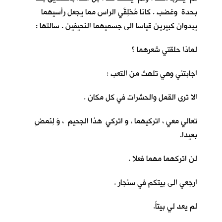
بحدة وغضب . كانا مُحْلِقَي الراس مما يجعل رأسيهما
يبدوان كبيرين قياسا الى جسميهما النحيفين . سالتها :
لماذا حلقتي شعرهما ؟
اجابتني وهي تلهث من التعب :
الا ترى القمل والحشرات في كل مكان .
تعالي معي ، اتركيهما ، و اتركي هذا الجحيم ، وَ لِنَمضِ
بعيدا.
لن اتركهما مهما فعلا .
ارجعي الى بيتكم في سنجار .
لم يعد لي بيتاً.