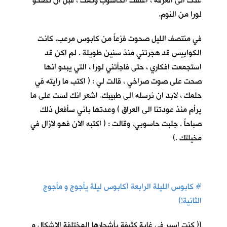
عدت الى الغرفة ، اغلقت الحاسوب ونمت ، قبل ان تصحو
لورا من النوم.
في منتصف الليل صحوت فزعاً من كابوس مرعب. كانت
الكوابيس قد هجرتني منذ سنين طويلة . لم اكن قد
استجمعت افكاري ، حتى فاجأتني لورا ، التي يبدو انها
صحت على صوت صراخي ، قالت لي : ( اكتب ما رايته في
حلمك ، لابد ان نرسله الى طبيبك. اشعر انك لست على ما
يرأم منذ عودتنا الى العراق ) وعدتها باني سأفعل ذلك
صباحاً . جلبت حاسوبي، وقالت : ( اكتبه الان فهو لازال في
مخيلتك .)
#
كابوس الليلة الرابعة (كابوس ليلة يأجوج و مأجوج
الثانية!)
(( كنت اسير في غابة كثيفة بأشجارها المختلفة الاشكال و