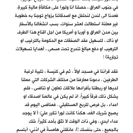
في جنوب العراق ، حصلنا انا ولورا على مكافأةٍ ماليةٍ كبيرةٍ.
فعدنا الى لندن لنحتفل مع اصدقائنا بزواج توجنا به خطوبة
غير معلنة استطالت لعشر سنوات. بسب انشغالنا بالأسفار
بين مدن العراق و أوربا و أمريكا من اجل اقناع هذا الطرف
او ذاك ، لتسهيل عقد الصفقات مع الحكومة بالترغيب او
الترهيب او دفع مبالغ تندرج تحت مسمى ، (هدايا تسهيلات
تجارية) !
عُقد قراننا في مسجد اولاً ، ثم في كنيسة ، تلبية لرغبة
الطرفين . دعونا معارفنا من مختلف الشركات التي عملنا
لديها او ربطتنا بأفرادها علاقات تعاون او تنافس ، فلم
يشكل ذلك فرقاً كبيراً. اذ لم يكن في عالمنا اصدقاء او
اعداء ، بل فرص للربح المستقبلي . فمنافس اليوم قد
يصبح شريك الغد. هكذا كانت لورا تكرر عليّ: ( لا يوجد
عداء ابدي ، وفي ذات الوقت لا تثق بأحد كثيراً. شك
بالجميع ، حتى بنفسك !). عانقتني هامسةً في اذني: (بتسم