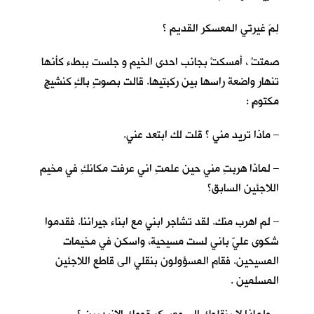
لِمَ غيرتي المعسكر القديم ؟
صمتتْ ، أمسكتْ بجانب احدى الخيم و جلست ببطء كأنها
تنهار واضعة راسها بين ركبتيها. قالت بصوتٍ باكٍ كنشيجٍ
مكتومٍ :
– ماذا تريد مني ؟ قلت لك ابتعد عني.
– لماذا هربتِ مني حين علمتِ اني عرفت مكانكِ في مخيم
اللاجئين السابق؟
– لم اهرب منك. لقد تشاجر ابني مع ابناء جيراننا. فقدموا
شكوى عليّ باني لست مسيحية، واسكن في مخيمات
المسيحين. فقام المسؤولون بنقلي الى قاطع اللاجئين
المسلمين .