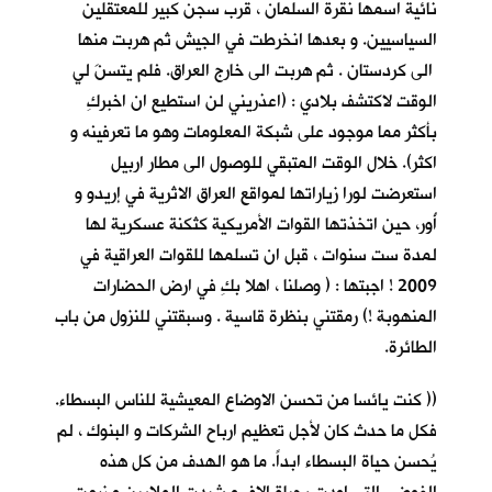
نائية اسمها نقرة السلمان ، قرب سجن كبير للمعتقلين
السياسيين. و بعدها انخرطت في الجيش ثم هربت منها
الى كردستان . ثم هربت الى خارج العراق. فلم يتسنَ لي
الوقت لاكتشف بلادي : (اعذريني لن استطيع ان اخبركِ
بأكثر مما موجود على شبكة المعلومات وهو ما تعرفينه و
اكثر). خلال الوقت المتبقي للوصول الى مطار اربيل
استعرضت لورا زياراتها لمواقع العراق الاثرية في إريدو و
أُور، حين اتخذتها القوات الأمريكية كثكنة عسكرية لها
لمدة ست سنوات ، قبل ان تسلمها للقوات العراقية في
2009 ! اجبتها : ( وصلنا ، اهلا بكِ في ارض الحضارات
المنهوبة !) رمقتني بنظرة قاسية . وسبقتني للنزول من باب
الطائرة.
(( كنت يائسا من تحسن الاوضاع المعيشية للناس البسطاء.
فكل ما حدث كان لأجل تعظيم ارباح الشركات و البنوك ، لم
يُحسن حياة البسطاء ابداً. ما هو الهدف من كل هذه