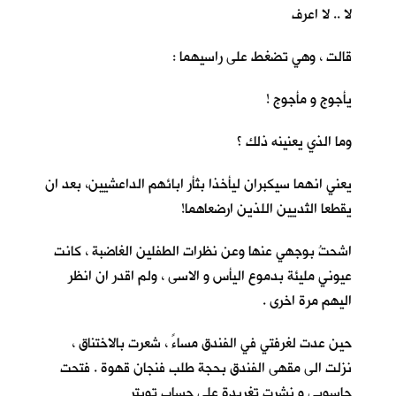
لا .. لا اعرف
قالت ، وهي تضغط على راسيهما :
يأجوج و مأجوج !
وما الذي يعنينه ذلك ؟
يعني انهما سيكبران ليأخذا بثأر ابائهم الداعشيين، بعد ان
يقطعا الثديين اللذين ارضعاهما!
اشحتُ بوجهي عنها وعن نظرات الطفلين الغاضبة ، كانت
عيوني مليئة بدموع اليأس و الاسى ، ولم اقدر ان انظر
اليهم مرة اخرى .
حين عدت لغرفتي في الفندق مساءً ، شعرت بالاختناق ،
نزلت الى مقهى الفندق بحجة طلب فنجان قهوة . فتحت
حاسوبي و نشرت تغريدة على حساب تويتر