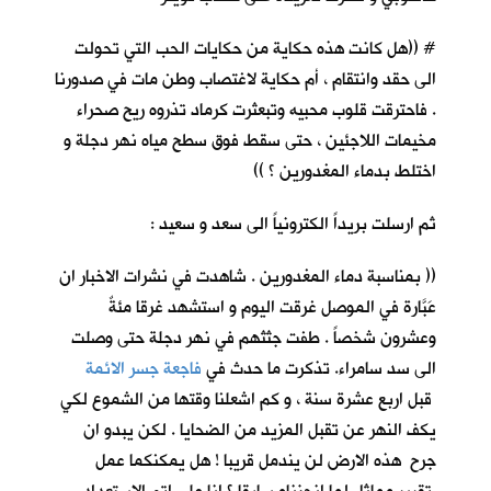
# ((هل كانت هذه حكاية من حكايات الحب التي تحولت
الى حقد وانتقام ، أم حكاية لاغتصاب وطن مات في صدورنا
. فاحترقت قلوب محبيه وتبعثرت كرماد تذروه ريح صحراء
مخيمات اللاجئين ، حتى سقط فوق سطح مياه نهر دجلة و
اختلط بدماء المغدورين ؟ ))
ثم ارسلت بريداً الكترونياً الى سعد و سعيد :
(( بمناسبة دماء المغدورين . شاهدت في نشرات الاخبار ان
عَبَّارة في الموصل غرقت اليوم و استشهد غرقا مئةٌ
وعشرون شخصاً . طفت جثثهم في نهر دجلة حتى وصلت
الى سد سامراء. تذكرت ما حدث في
فاجعة جسر الائمة
قبل اربع عشرة سنة ، و كم اشعلنا وقتها من الشموع لكي
يكف النهر عن تقبل المزيد من الضحايا . لكن يبدو ان
جرح هذه الارض لن يندمل قريبا ! هل يمكنكما عمل