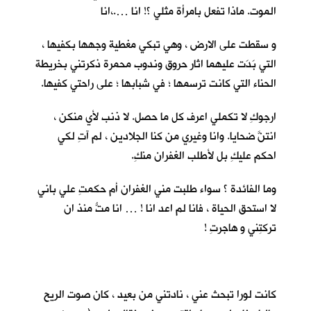
الموت. ماذا تفعل بامرأة مثلي ؟! انا ….،انا
و سقطت على الارض ، وهي تبكي مغطية وجهها بكفيها ،
التي بَدَت عليهما اثار حروق وندوب محمرة ذكرتني بخريطة
الحناء التي كانت ترسمها ؛ في شبابها ؛ على راحتي كفيها.
ارجوكِ لا تكملي اعرف كل ما حصل. لا ذنب لأي منكن ،
انتنَّ ضحايا. وانا وغيري من كنا الجلادين ، لم آتِ لكي
احكم عليكِ بل لأطلب الغفران منكِ.
وما الفائدة ؟ سواء طلبت مني الغفران أم حكمتِ علي باني
لا استحق الحياة ، فانا لم اعد انا ! … انا متُّ منذ ان
تركتِني و هاجرتِ !
كانت لورا تبحث عني ، نادتني من بعيد ، كان صوت الريح