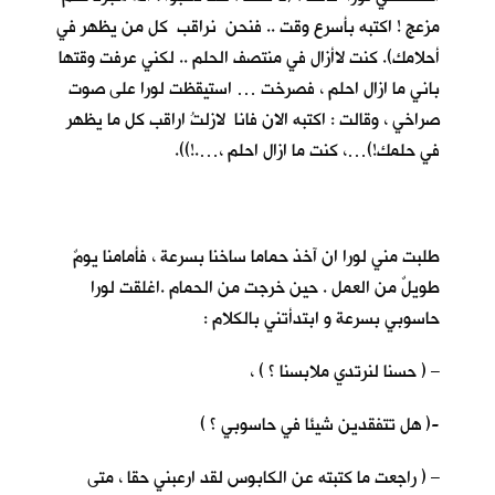
مزعج ! اكتبه بأسرع وقت .. فنحن نراقب كل من يظهر في
أحلامك). كنت لاأزال في منتصف الحلم .. لكني عرفت وقتها
باني ما ازال احلم ، فصرخت … استيقظت لورا على صوت
صراخي ، وقالت : اكتبه الان فانا لازلتُ اراقب كل ما يظهر
في حلمك!)…، كنت ما ازال احلم ،….!)).
طلبت مني لورا ان آخذ حماما ساخنا بسرعة ، فأمامنا يومٌ
طويلٌ من العمل . حين خرجت من الحمام .اغلقت لورا
حاسوبي بسرعة و ابتدأتني بالكلام :
– ( حسنا لنرتدي ملابسنا ؟ ) ،
-( هل تتفقدين شيئا في حاسوبي ؟ )
– ( راجعت ما كتبته عن الكابوس لقد ارعبني حقا ، متى