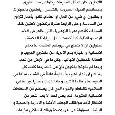
اللاجئين كان اطفال المخيمات يحاولون سد الطريق
بأجسادهم النحيلة المحروقة بالشمس . يتعلقون بالسيارات
و يطلبون اي شيءٍ من المال او الطعام. كانوا بأعمار تتراوح
من السادسة و حتى الرابعة عشرة يركضون لاهثين خلف
السيارات كأنهم دمى( الزومبي) ، التي تظهر في افلأم
الرعب و الاثارة. كنا نصمت داخل سياراتنا المكيفة ،
محاولين ان لا نتطلع في عيونهم المتهمة لنا بعدم
الانسانية و التجارة بدم الابرياء من متضرري الحروب و
العمالة للمحتلين الاجانب ، وكل ما في الارض من تهم.
وربما لم يكونوا يفكرون بايٍّ من ذلك. ربما كانت كل
رغبتهم ان نوفر لهم بيتاً نظيفاً، دافئاً في الشتاء ، مبرّداً في
الصيف ،ماءً صالحاً للشرب و طعاماً ودواءً صحّياً غير منتهي
الصلاحية كالطعام والدواء الذي كان يصلهم من المنظمات
الانسانية المتبرعة. فلم يصل لهم الا بعد اشهر من
الانتظار لأخذ موافقات الجهات الأمنية و الادارية والصحية و
البيئية المسؤولة عن أمن وصحة ورفاهية ساكني مخيمات