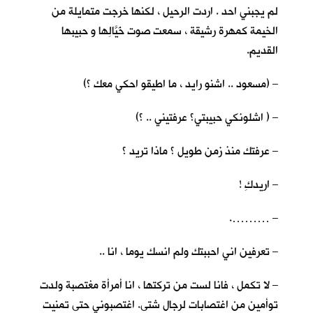
لم يجبني احد . اردت الرحيل ، لكنها خرجت متمايلة من
الخيمة كمهرة رشيقة ، سمعت صوت خَيَّالِها و حبيبها
القديم.
– (مسعود .. اشنو رايد ، ما اطيقو احكي معك ؟)
– ( اشلونكي حبيبتي؟ عرفتيني .. ؟)
– عرفتك منذ زمن طويل ؟ ماذا تريد ؟
– اريدكِ !
– ……….
– تعرفين اني احببتك ولم انسك يوما ، انا ..
– لا تكمل ، فانا لست من تركتها ، انا أمرأة مغتصبة ولدت
توأمين من اغتصابات لرجال شتى. اغتصبوني حتى تمنيت