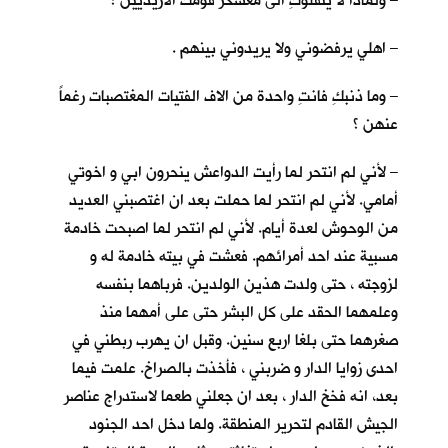
– ولماذا لا ينقلوكِ الى معسكر قومك الازيديين ؟
– اهلي يرفضوني ولا يريدوني بينهم .
– وما ذنبكِ فانتِ واحدة من الاف الفتيات المغتصبات رغماً
عنهن ؟
– لأني لم انتحر لما رأيت الدواعش ينحرون ابي و اخوتي
أمامي. لأني لم انتحر لما حملت بعد ان اغتصبني العديد
من الوحوش لعدة أيام. لأني لم انتحر لما اصبحت خادمة
مسبية عند احد أمرائهم. فعشت في بيته خادمة له و
لزوجته ، حتى ولدت هذين الولدين. فرباهما بنفسه
وعلمهما الحقد على كل البشر حتى على أمهما منذ
صغرهما حتى بلغا اربع سنين. وقبل ان يهرب ربطني في
احدى زوايا الدار و ضربني ، فأخذت بالصراخ. علمت فيما
بعد، انه فخخ الدار ، بعد ان جعلني طعما لاستدراج عناصر
الجيش القادم لتحرير المنطقة. ولما دخل احد الجنود