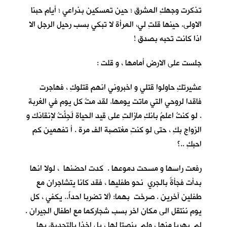
تذكرت وجهكِ المشرق ؛ حين تمسكين بذراعي ؛ أيام حبنا
الاولى. حينها قلتِ لي، المرأة لا تبكي بسب رحيل الرجل الا
اذا كانت تحبه بصدق !
جلست على الارض أمامها ، و قلت :
عشيرتكِ حاولوا قتلي و اخبروني انهم قتلوكِ ، فهاجرت
فاقدا لروحي التي ماتت يومها. لقد متُ كل يوم في الغربة
. لو كنتُ اعلمُ بانكِ مازالتِ على قيد الحياة لَجِئْتُ لإنقاذك و
الزواج بكِ ، حتى لو كنتِ مغتصبة الف مرة . أ تفهمين كم
احبكِ ..؟
رفعت راسها و مسحت دموعها . كدت احضنها ، لولا انها
بدأت فجأةً بالجري نحو طفليها ، فقد كانا يتشاجران مع
طفلين آخرين . صرخت بهما: (لا تضربا احداً.. يكفي ، كل
يوم ننتقل الى مكان اخر بسب شجاركما مع اطفال الجيران .
لم يهربا منها ، ولم ينصتا لها ، بل اخذا بالتحديق بها