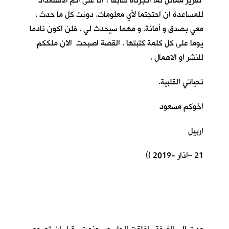
تقرير مماثل لما انجزناه سابقا ؟ انا على اتم الاستعداد
للمساعدة ان احتجتما لأي معلومات. دونت كل ما حدث ،
معي بصدق و أمانة. و مهما سيحدث لي ، فلن اكون نادما
يوما على كل كلمة كتبتها . القصة اصبحت الان ملككم
للنشر او الاهمال .
تحياتي القلبية.
اخوكم مسعود
اربيل
21 –اذار -2019 ))