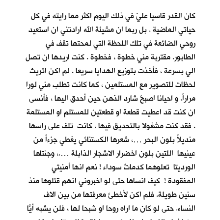
كان القدر قاسيا عليّ في ذلك اليوم اكثر مما رايته في كل
حياتي الماضية . بل ربما ان مشيئة الله ارادتني ان استعيد
روحي الضائعة في تلك اللحظة التي لمحتها تقف في
الطابور. مقتربة مني خطوة ، فخطوة . كنت اريدها ان تصل
الي بسرعة ، فأخذت بتوزيع الهدايا سريعا . لم اكن اتريث
لحظات للتصوير مع المستلمين ، كما كانت تطلب مني لورا
مراراً. و احيانا اصبحُ شارد الذهن حين أحدق اليها ، فأنسى
ان كنت قد اعطيت قطعة او قطعتين للمستلم او المستلمة
. فقد كنت مشغولا بالتحديق فيها ، كانت تلف على راسها
منديلاً بلون البحر …، شعرها الكستنائي يغطي جزءاً من
عينيها اللتين بلون اخضرار الاشجار الذابلة ….، وجنتاها
الورديتا تعلوهما كدماتٌ سوداء ! نعم انها أمنيتي
المفقودة ! كيف انساها حتى لو اخبروني انهم قتلوها منذ
سنين طويلة. فلم اكن لأخطئ معرفتها من بين الاف
النساء. حتى لو كان ما اراه روحا او شبحا لها ، فلن يشبه أيّاً