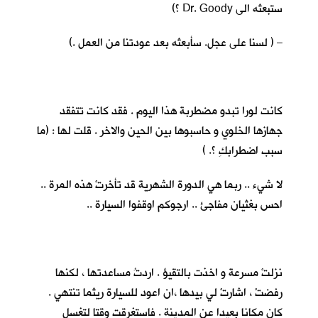
ستبعثه الى Dr. Goody ؟)
– ( لسنا على عجل. سأبعثه بعد عودتنا من العمل .)
كانت لورا تبدو مضطربة هذا اليوم . فقد كانت تتفقد
جهازها الخلوي و حاسبوها بين الحين والاخر . قلت لها : (ما
سبب اضطرابكِ ؟. )
لا شيء .. ربما هي الدورة الشهرية قد تأخرتْ هذه المرة ..
احس بغثيان مفاجئ .. ارجوكم اوقفوا السيارة ..
نزلتْ مسرعة و اخذت بالتقيؤ . اردتُ مساعدتها ، لكنها
رفضتْ ، اشارتْ لي بيدها ،ان اعود للسيارة ريثما تنتهي .
كان مكانا بعيدا عن المدينة . فاستغرقت وقتا لتغسل