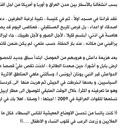
بسب انشغالنا بالأسفار بين مدن العراق و أوربا و أمريكا من اجل اق
عُقد قراننا في مسجد اولاً ، ثم في كنيسة ، تلبية لرغبة الطرفين . دع
اصدقاء او اعداء ، بل فرص للربح المستقبلي . فمنافس اليوم قد يصبح
يراقبني من مكانه ، عند بار الحفلة. حسب علمي، لم يكن ضمن قائ
بعد هزيمة داعش و هروبهم من الموصل. ابتدأ سباق جديد للحصول عل
ارض بابل و أشور). حين صعدنا الطائرة ، اخذت تقص عليّ قصصاً عجي
الدواعش قبر النبي يونان (يونس ). وسألتني ماهي المناطق الاثرية
السياسيين. و بعدها انخرطت في الجيش ثم هربت منها الى كردستان 
وهو ما تعرفينه و اكثر). خلال الوقت المتبقي للوصول الى مطار اربيل
تسلمها للقوات العراقية في 2009 ! اجبتها : ( وصلنا ، اهلا بكِ في ارض الحضارات المنهوبة !) رمقتني بنظرة قاسية . وسبقتني للنزول من باب الطائرة.
(( كنت يائسا من تحسن الاوضاع المعيشية للناس البسطاء. فكل ما ح
الملايين و زرعت الرعب في قلوب النساء و الاطفال ….))