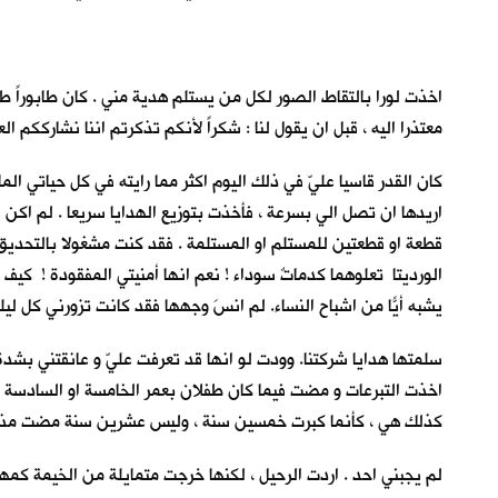
اخذت لورا بالتقاط الصور لكل من يستلم هدية مني . كان طابوراً 
معتذرا اليه ، قبل ان يقول لنا : شكراً لأنكم تذكرتم اننا نشارك
كان القدر قاسيا عليّ في ذلك اليوم اكثر مما رايته في كل حياتي ال
اريدها ان تصل الي بسرعة ، فأخذت بتوزيع الهدايا سريعا . لم اكن 
قطعة او قطعتين للمستلم او المستلمة . فقد كنت مشغولا بالتحديق ف
الورديتا تعلوهما كدماتٌ سوداء ! نعم انها أمنيتي المفقودة ! كيف 
يشبه أيّاً من اشباح النساء. لم انسَ وجهها فقد كانت تزورني كل لي
سلمتها هدايا شركتنا. وودت لو انها قد تعرفت عليّ و عانقتني بشد
اخذت التبرعات و مضت فيما كان طفلان بعمر الخامسة او السادسة يمسكا
كذلك هي ، كأنما كبرت خمسين سنة ، وليس عشرين سنة مضت مذ رايتها
لم يجبني احد . اردت الرحيل ، لكنها خرجت متمايلة من الخيمة كمهرة