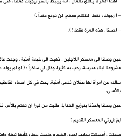
– (هذا الأمر لا يتعلق بالمال . انه يرتبط باستراتيجيات عملنا . متى 
– (ارجوكِ ، فقط لنتكلم معهم، لن نوقع عقداً .)
– (حسنا . هذه المرة فقط ! ).
حين وصلنا الى معسكر اللاجئين . ذهبت الى خيمة أمنية . وجدت عائل
مشروعنا لبناء مدرسة. رحب به كثيرا. وقال لي ساخراً : ( لو لم يولد
سالته عن امرأة لها طفلان تُدعى أمنية. بحث في كل اسماء القاطنين
بالأمس.
حين وصلنا واخذنا بتوزيع الهدايا. طلبت من لورا ان تهتم بالأمر. 
لِمَ غيرتي المعسكر القديم ؟
صمتتْ ، أمسكتْ بجانب احدى الخيم و جلست ببطء كأنها تنهار واضعة 