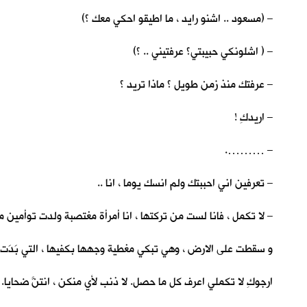
– (مسعود .. اشنو رايد ، ما اطيقو احكي معك ؟)
– ( اشلونكي حبيبتي؟ عرفتيني .. ؟)
– عرفتك منذ زمن طويل ؟ ماذا تريد ؟
– اريدكِ !
– ……….
– تعرفين اني احببتك ولم انسك يوما ، انا ..
– لا تكمل ، فانا لست من تركتها ، انا أمرأة مغتصبة ولدت توأمين 
و سقطت على الارض ، وهي تبكي مغطية وجهها بكفيها ، التي بَدَت ع
ارجوكِ لا تكملي اعرف كل ما حصل. لا ذنب لأي منكن ، انتنَّ ضحايا. 