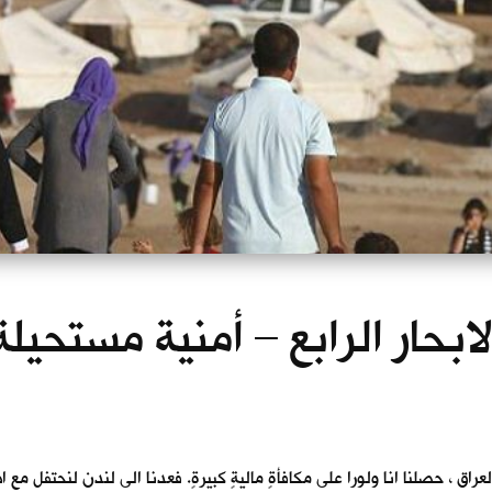
لابحار الرابع – أمنية مستحيلة
عراق ، حصلنا انا ولورا على مكافأةٍ ماليةٍ كبيرةٍ. فعدنا الى لندن لنحتفل 