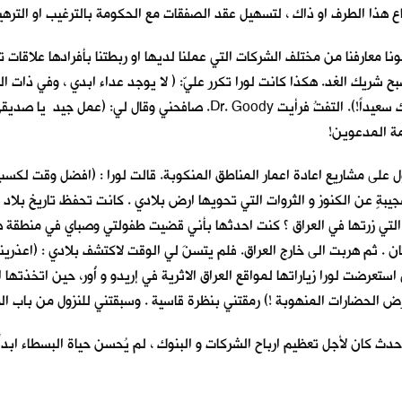
ناع هذا الطرف او ذاك ، لتسهيل عقد الصفقات مع الحكومة بالترغيب او التره
ونا معارفنا من مختلف الشركات التي عملنا لديها او ربطتنا بأفرادها علاقات ت
 شريك الغد. هكذا كانت لورا تكرر عليّ: ( لا يوجد عداء ابدي ، وفي ذات الو
هامسةً في اذني: (بتسم قليلا ، لأجل الصور و لأجل طبيبك ، جاء ليراك سعيداً!
مة المدعوين!
ى مشاريع اعادة اعمار المناطق المنكوبة. قالت لورا : (افضل وقت لكسب ال
بةٍ عن الكنوز و الثروات التي تحويها ارض بلادي . كانت تحفظ تاريخ بلاد
 التي زرتها في العراق ؟ كنت احدثها بأني قضيت طفولتي وصباي في منطقة 
. ثم هربت الى خارج العراق. فلم يتسنَ لي الوقت لاكتشف بلادي : (اعذرين
 استعرضت لورا زياراتها لمواقع العراق الاثرية في إريدو و أُور، حين اتخذت
دث كان لأجل تعظيم ارباح الشركات و البنوك ، لم يُحسن حياة البسطاء ابد