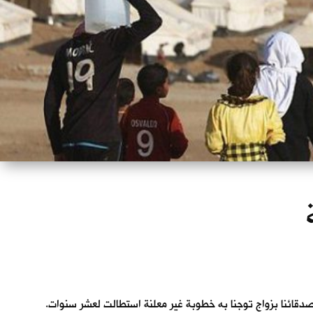
مع اصدقائنا بزواج توجنا به خطوبة غير معلنة استطالت لعشر سنوات.