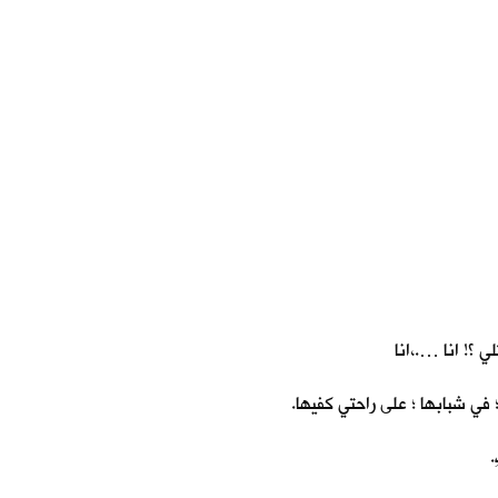
 ؟! انا ….،انا
في شبابها ؛ على راحتي كفيها.
.