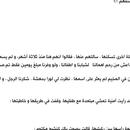
ستفهم ؟!)
ة اخرى تسكنها . سالتهم عنها ، فقالوا انهم هنا منذ ثلاثة أشهر، و لم يس
 داعش من رحم اهمالنا لشبابنا و اطفالنا ، ولو وفرنا مبلغ يومين فقط تم صر
 في المخيم لم يعثر على اسمها . نظرت لي لورا بدهشة . شكرنا الرجل ، و ا
فقد رأيت أمنية تمشي مبتعدة مع طفليها. وقفت في طريقها و خاطبتها :
راسها بين ركبتيها. قالت بصوتٍ باكٍ كنشيجٍ مكتومٍ :