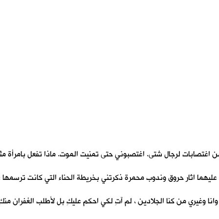
من اغتصابات لرجال شتى. اغتصبوني حتى تمنيت الموت. ماذا تفعل بامرأة مثلي
ليهما اثار حروق وندوب محمرة ذكرتني بخريطة الحناء التي كانت ترسمها ؛ 
وانا وغيري من كنا الجلادين ، لم آتِ لكي احكم عليكِ بل لأطلب الغفران منكِ