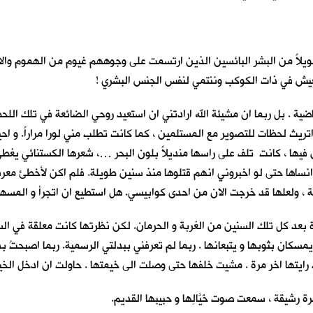
طويلاً من البشر البائسين الذين ارتسمت على وجوههم غيوم من الهموم والا
كم العيش في ذات الكوكب وننتمي لنفس الجنس البشري !
ماضية . بل ربما ان مشيئة الله ارادتني ان استعيد روحي الضائعة في تلك ال
اتريث لحظات للتصوير مع المستلمين ، كما كانت تطلب مني لورا مراراً. و اح
يها ، كانت تلف على راسها منديلاً بلون البحر …، شعرها الكستنائي يغطي ج
انساها حتى لو اخبروني انهم قتلوها منذ سنين طويلة. فلم اكن لأخطئ معرفتها
لة ، ولعلها قد خرجت الان من احدى كوابيسي. هل استطيع ان اتجرأ و المسها 
ة بعد كل تلك السنين من الغربة و الحرمان. لكن نظرتها كانت معلقة في الس
ن بثوبها و يتبعانها . ربما لم تعرفني ببدلتي الرسمية. ربما اصبحتُ بديناً
 اخر مرة . مشيت خلفها حتى وصلت الى خيمتها . حاولت ان ادخل الخيمة بع
 رشيقة ، سمعت صوت خَيَّالِها و حبيبها القديم.