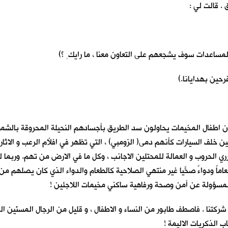
. قالت لي :
المساعدات سوف يشجعهم على التعاون معنا ، ما رايك ِ ؟)
رحين بهدايانا.)
ان اطفال المخيمات يحاولون سد الطريق بأجسادهم النحيلة المحروقة بالشمس
 خلف السيارات كأنهم دمى( الزومبي) ، التي تظهر في افلأم الرعب و الاثارة
رري الحروب و العمالة للمحتلين الاجانب ، وكل ما في الارض من تهم. وربما 
رب و طعاماً ودواءً صحّياً غير منتهي الصلاحية كالطعام والدواء الذي كان يصله
ية المسؤولة عن أمن وصحة ورفاهية ساكني مخيمات اللاجئين !
ر شركتنا . فاصطف طابور من النساء و الاطفال ، و قليل من الرجال المسنّين 
ب الذكريات الاليمة !