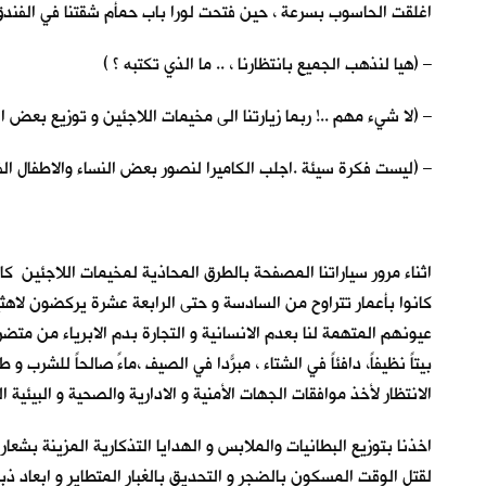
اغلقت الحاسوب بسرعة ، حين فتحت لورا باب حمأم شقتنا في الفندق 
– (هيا لنذهب الجميع بانتظارنا ، .. ما الذي تكتبه ؟ )
– (لا شيء مهم ..! ربما زيارتنا الى مخيمات اللاجئين و توزيع بعض 
– (ليست فكرة سيئة .اجلب الكاميرا لنصور بعض النساء والاطفال الف
اثناء مرور سياراتنا المصفحة بالطرق المحاذية لمخيمات اللاجئين ك
كانوا بأعمار تتراوح من السادسة و حتى الرابعة عشرة يركضون لاهثين
عيونهم المتهمة لنا بعدم الانسانية و التجارة بدم الابرياء من متض
بيتاً نظيفاً، دافئاً في الشتاء ، مبرّداً في الصيف ،ماءً صالحاً للش
الانتظار لأخذ موافقات الجهات الأمنية و الادارية والصحية و البيئ
اخذنا بتوزيع البطانيات والملابس و الهدايا التذكارية المزينة بشعا
لقتل الوقت المسكون بالضجر و التحديق بالغبار المتطاير و ابعاد ذبا