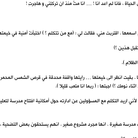
ياة ، فانا لم اعد انا ! … انا متُّ منذ ان تركتِني و هاجرتِ !
اسمعها . اقتربت مني. فقالت لي : (مع من تتكلم ؟ ) اختبأتْ أمنية في خيمتها
تقبل هذين ؟)
الظلام ).
خلفها . بقيت انظر الى خيمتها … رايتها واقفة محدقة في قرص الشمس المح
ناء نومك ؟) اجبتها : ( ربما انا متعب قليلا ).
أني اريد التكلم مع المسؤولين عن ادارته حول أمكانية افتتاح مدرسة لتعلي
ء مدرسة صغيرة . انها مجرد مشروع صغير . انهم يستحقون بعض التضحية ، ما