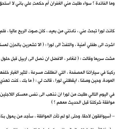
وما الفائدة ؟ سواء طلبت مني الغفران أم حكمتِ علي باني لا استحق الح
كانت لورا تبحث عني ، نادتني من بعيد ، كان صوت الريح عاليا ، فلم 
اشرت الى طفلي أمنية ، والتفتُّ الى لورا : ( الا تشعرين بالحزن لمس
مشت سريعا وقالت : ( لنغادر ، الافضل ان نصل الى اربيل قبل حلول 
ركبنا في سياراتنا المصفحة ، التي انطلقت مسرعة ، لتثير الغبار 
العودة. وحين وصلنا ، ايقظتني لورا ، قالت لي : ( ما بك ، كنت تهذي اث
في اليوم التالي طلبت من لورا ان نذهب الى نفس معسكر اللاجئين ل
موافقة شركتنا قبل الحديث معهم ؟ )
– (سيوافقون لاحقا. وحتى لو لم تأتِ الموافقة ، سأجد من يمول بنا