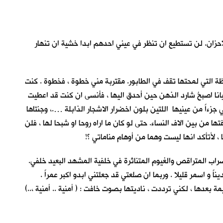
حزان. لن تستطيع ان تنظر في عيني احدهم ابدا خشية ان تنهار
لحظة التي لمحتها تقف في الطابور. مقتربة مني خطوة ، فخطوة . كنت
يانا اصبحُ شارد الذهن حين أحدق اليها ، فأنسى ان كنت قد اعطيت
زءاً من عينيها اللتين بلون اخضرار الاشجار الذابلة ….، وجنتاها
 من بين الاف النساء. حتى لو كان ما اراه روحا او شبحا لها ، فلن
، لأتأكد انها ليست وهما من أوهام مناماتي ؟!
راب المتراقص والغيوم المتناثرة في خلفية المشهد البعيد خلفي.
 و اسمر قليلا . وربما ان صلعتي قد جعلتني ابدو اكبر عمراً .
دها ، لكني ترددت ، ناديتها بصوت خافت : ( أمنية .. أمنية ،..)