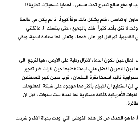
يب او دفع مبالغ تندرج تحت مسمى ، (هدايا تسهيلات تجارية) !
عاون او تنافس ، فلم يشكل ذلك فرقاً كبيراً. اذ لم يكن في عالمنا
قت لا تثق بأحد كثيراً. شك بالجميع ، حتى بنفسك !). عانقتني
). التفتُ فرأيت Dr. Goody. صافحني وقال لي: (عمل جيد يا صديقي القديم). ثم قبل لورا على خدها ، وتمنى لها سعادة ابدية. وبقي
مال حين تكون الدماء لاتزال رطبة على الارض ، هيا لنرجع الى
 ما بين النهرين افضل مني. ابدتْ غضبها حين قرات خبر تفجير
صحراوية نائية اسمها نقرة السلمان ، قرب سجن كبير للمعتقلين
ي لن استطيع ان اخبركِ بأكثر مما موجود على شبكة المعلومات
ها القوات الأمريكية كثكنة عسكرية لها لمدة ست سنوات ، قبل ان
اً. ما هو الهدف من كل هذه الفوضى التي اودت بحياة الاف و شردت