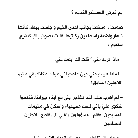
لِمَ غيرتي المعسكر القديم ؟
صمتتْ ، أمسكتْ بجانب احدى الخيم و جلست ببطء كأنها
تنهار واضعة راسها بين ركبتيها. قالت بصوتٍ باكٍ كنشيجٍ
مكتومٍ :
– ماذا تريد مني ؟ قلت لك ابتعد عني.
– لماذا هربتِ مني حين علمتِ اني عرفت مكانكِ في مخيم
اللاجئين السابق؟
– لم اهرب منك. لقد تشاجر ابني مع ابناء جيراننا. فقدموا
شكوى عليّ باني لست مسيحية، واسكن في مخيمات
المسيحين. فقام المسؤولون بنقلي الى قاطع اللاجئين
المسلمين .