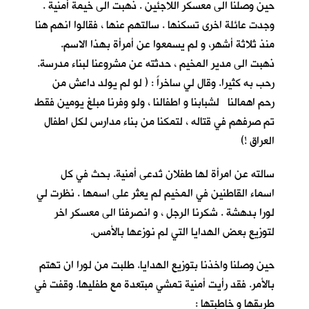
حين وصلنا الى معسكر اللاجئين . ذهبت الى خيمة أمنية .
وجدت عائلة اخرى تسكنها . سالتهم عنها ، فقالوا انهم هنا
منذ ثلاثة أشهر، و لم يسمعوا عن أمرأة بهذا الاسم.
ذهبت الى مدير المخيم ، حدثته عن مشروعنا لبناء مدرسة.
رحب به كثيرا. وقال لي ساخراً : ( لو لم يولد داعش من
رحم اهمالنا لشبابنا و اطفالنا ، ولو وفرنا مبلغ يومين فقط
تم صرفهم في قتاله ، لتمكنا من بناء مدارس لكل اطفال
العراق !)
سالته عن امرأة لها طفلان تُدعى أمنية. بحث في كل
اسماء القاطنين في المخيم لم يعثر على اسمها . نظرت لي
لورا بدهشة . شكرنا الرجل ، و انصرفنا الى معسكر اخر
لتوزيع بعض الهدايا التي لم نوزعها بالأمس.
حين وصلنا واخذنا بتوزيع الهدايا. طلبت من لورا ان تهتم
بالأمر. فقد رأيت أمنية تمشي مبتعدة مع طفليها. وقفت في
طريقها و خاطبتها :