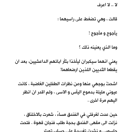
لا .. لا اعرف
قالت ، وهي تضغط على راسيهما :
يأجوج و مأجوج !
وما الذي يعنينه ذلك ؟
يعني انهما سيكبران ليأخذا بثأر ابائهم الداعشيين، بعد ان
يقطعا الثديين اللذين ارضعاهما!
اشحتُ بوجهي عنها وعن نظرات الطفلين الغاضبة ، كانت
عيوني مليئة بدموع اليأس و الاسى ، ولم اقدر ان انظر
اليهم مرة اخرى .
حين عدت لغرفتي في الفندق مساءً ، شعرت بالاختناق ،
نزلت الى مقهى الفندق بحجة طلب فنجان قهوة . فتحت
حاسوبي و نشرت تغريدة على حساب تويتر