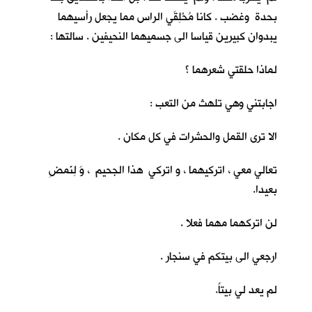
بحدة وغضب . كانا مُحْلِقَي الراس مما يجعل رأسيهما
يبدوان كبيرين قياسا الى جسميهما النحيفين . سالتها :
لماذا حلقتي شعرهما ؟
اجابتني وهي تلهث من التعب :
الا ترى القمل والحشرات في كل مكان .
تعالي معي ، اتركيهما ، و اتركي هذا الجحيم ، وَ لِنَمضِ
بعيدا.
لن اتركهما مهما فعلا .
ارجعي الى بيتكم في سنجار .
لم يعد لي بيتاً.