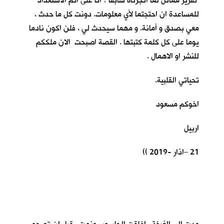
تقرير مماثل لما انجزناه سابقا ؟ انا على اتم الاستعداد
للمساعدة ان احتجتما لأي معلومات. دونت كل ما حدث ،
معي بصدق و أمانة. و مهما سيحدث لي ، فلن اكون نادما
يوما على كل كلمة كتبتها . القصة اصبحت الان ملككم
للنشر او الاهمال .
تحياتي القلبية.
اخوكم مسعود
اربيل
21 –اذار -2019 ))