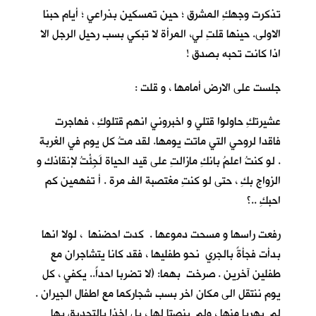
تذكرت وجهكِ المشرق ؛ حين تمسكين بذراعي ؛ أيام حبنا
الاولى. حينها قلتِ لي، المرأة لا تبكي بسب رحيل الرجل الا
اذا كانت تحبه بصدق !
جلست على الارض أمامها ، و قلت :
عشيرتكِ حاولوا قتلي و اخبروني انهم قتلوكِ ، فهاجرت
فاقدا لروحي التي ماتت يومها. لقد متُ كل يوم في الغربة
. لو كنتُ اعلمُ بانكِ مازالتِ على قيد الحياة لَجِئْتُ لإنقاذك و
الزواج بكِ ، حتى لو كنتِ مغتصبة الف مرة . أ تفهمين كم
احبكِ ..؟
رفعت راسها و مسحت دموعها . كدت احضنها ، لولا انها
بدأت فجأةً بالجري نحو طفليها ، فقد كانا يتشاجران مع
طفلين آخرين . صرخت بهما: (لا تضربا احداً.. يكفي ، كل
يوم ننتقل الى مكان اخر بسب شجاركما مع اطفال الجيران .
لم يهربا منها ، ولم ينصتا لها ، بل اخذا بالتحديق بها