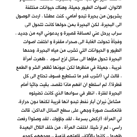
الالوان. اصوات الطيور جميلة. وهناك حيوانات مختلفة
يشربون من بحيرة تبدو أمامي. كنت عطشا . اردت الوصول
الى البحيرة. لكن البحيرة بمن حولها كانت تتحول الى
سراب يرحل عني لمسافة قصيرة و يدعوني اليه من جديد .
وفجأةً تحولت الغابة الى صحراء مقفرة و اختفت اصوات
الطيور و الحيوانات التي تشرب من مياه البحيرة. وحدها
البحيرة تحول ماؤها الى سائل لزج اسود . ظهرت أمرأة
غريبة ، جميلة في منظرها لكن عيونها تُظهر الشر و الطمع
. قالت لي: (اشرب قدر ما تستطيع فسوف تحتاج الى كل
قطرة!). لم استطع ان افهم ماذا تقصد. بقيت جاثيا أمام
البحيرة لفترة ، انظر في سوادها الذي كانت تضيئوه
مشاعلُ نيرانِ آبار نفطٍ تبدو انها قريبة لكنها دون حرارة.
فانعكست صورة وجهي على سطح السائل الداكن. قالت
لي المرأة: (اركض بسرعة ، لقد جاؤوك ، لقد وصلوا) رفعت
راسي ، لم ارَ شيئا. اختفت المرأة . من خلف التلال البعيدة
ظهروا .. كانوا بالآلاف. قامتهم قزمية .. ووجههم كوجه