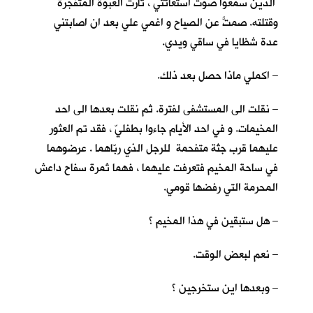
الذين سمعوا صوت استغاثتي ، ثارت العبوة المتفجرة
وقتلته. صمتُّ عن الصياح و اغمي علي بعد ان اصابتني
عدة شظايا في ساقي ويدي.
– اكملي ماذا حصل بعد ذلك.
– نقلت الى المستشفى لفترة. ثم نقلت بعدها الى احد
المخيمات. و في احد الأيام جاءوا بطفليّ ، فقد تم العثور
عليهما قرب جثة متفحمة للرجل الذي ربّاهما . عرضوهما
في ساحة المخيم فتعرفت عليهما ، فهما ثمرة سفاح داعش
المحرمة التي رفضها قومي.
– هل ستبقين في هذا المخيم ؟
– نعم لبعض الوقت.
– وبعدها اين ستخرجين ؟