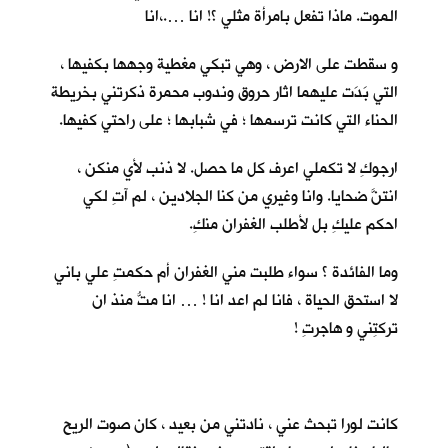
الموت. ماذا تفعل بامرأة مثلي ؟! انا ….،انا
و سقطت على الارض ، وهي تبكي مغطية وجهها بكفيها ،
التي بَدَت عليهما اثار حروق وندوب محمرة ذكرتني بخريطة
الحناء التي كانت ترسمها ؛ في شبابها ؛ على راحتي كفيها.
ارجوكِ لا تكملي اعرف كل ما حصل. لا ذنب لأي منكن ،
انتنَّ ضحايا. وانا وغيري من كنا الجلادين ، لم آتِ لكي
احكم عليكِ بل لأطلب الغفران منكِ.
وما الفائدة ؟ سواء طلبت مني الغفران أم حكمتِ علي باني
لا استحق الحياة ، فانا لم اعد انا ! … انا متُّ منذ ان
تركتِني و هاجرتِ !
كانت لورا تبحث عني ، نادتني من بعيد ، كان صوت الريح