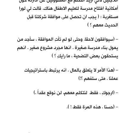
اللاجئين لأني اريد التكلم مع المسؤولين عن ادارته حول
أمكانية افتتاح مدرسة لتعليم الاطفال هناك. قالت لي لورا
مستغربة : ( يجب ان تحصل على موافقة شركتنا قبل
الحديث معهم ؟ )
– (سيوافقون لاحقا. وحتى لو لم تأتِ الموافقة ، سأجد من
يمول بناء مدرسة صغيرة . انها مجرد مشروع صغير . انهم
يستحقون بعض التضحية ، ما رايكِ ؟ )
– (هذا الأمر لا يتعلق بالمال . انه يرتبط باستراتيجيات
عملنا . متى ستفهم ؟!)
– (ارجوكِ ، فقط لنتكلم معهم، لن نوقع عقداً .)
– (حسنا . هذه المرة فقط ! ).