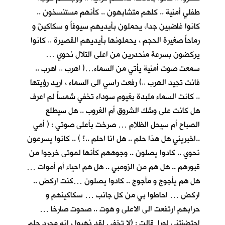
طفلي أمنية .. كلهم متشابهون .. كأنهم مستنسخون ..
كانوا غاضبين جدا، يحملون بأيديهم سيوفاً و سكاكينَ و
رماحاً صغيرة الحجم ، يحملونها بأيديهم القصيرة .. كانوا
يركضون بسرعة منحدرين من اعلى التلال نحوي …
سمعت صوت أمنية يأتي من السماء…( اهرب .. اهرب ..
فانت تجيد الهرب ..) رفعت راسي الى السماء ، اريد رؤيتها
.. كانت السماء ملبدة بغيوم سوداء تخفي شمساً لم اعرف
هل كانت على وشك الشروق أم الغروب .. هل سيطلع
الصباح أم سيحل الظلام … صرخت بأعلى صوتي : ( أمي
..اخبريني هل هذا حلم .. هل انا احلم ..؟ ) .. كانوا يسرعون
نحوي .. كادوا يصلون .. وجوههم كأنها لموتى خرجوا من
قبورهم .. هل هم من الزومبي .. هل هم احياء أم أموات …
هل هم يأجوج و مأجوج .. كادوا يصلون …كنت اركض ..
اركض … احاطوا بي من كل جانب … سكاكينهم و
حرابهم ارتفعت الى الاعلى و هوت .. صحوت صارخا …
احتضنتني لورا قالت : (لا تخف . لقد ذهبوا ، انه مجرد حلم