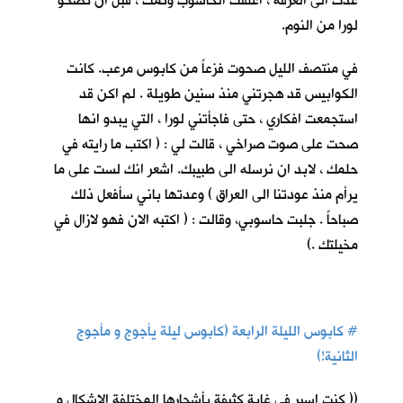
عدت الى الغرفة ، اغلقت الحاسوب ونمت ، قبل ان تصحو
لورا من النوم.
في منتصف الليل صحوت فزعاً من كابوس مرعب. كانت
الكوابيس قد هجرتني منذ سنين طويلة . لم اكن قد
استجمعت افكاري ، حتى فاجأتني لورا ، التي يبدو انها
صحت على صوت صراخي ، قالت لي : ( اكتب ما رايته في
حلمك ، لابد ان نرسله الى طبيبك. اشعر انك لست على ما
يرأم منذ عودتنا الى العراق ) وعدتها باني سأفعل ذلك
صباحاً . جلبت حاسوبي، وقالت : ( اكتبه الان فهو لازال في
مخيلتك .)
#
كابوس الليلة الرابعة (كابوس ليلة يأجوج و مأجوج
الثانية!)
(( كنت اسير في غابة كثيفة بأشجارها المختلفة الاشكال و