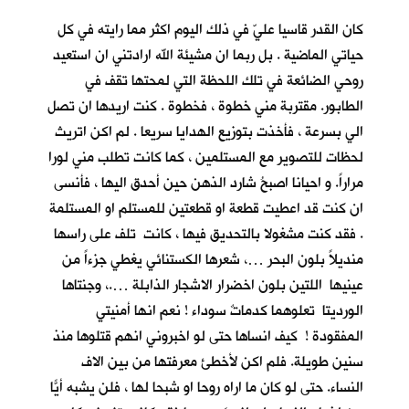
كان القدر قاسيا عليّ في ذلك اليوم اكثر مما رايته في كل
حياتي الماضية . بل ربما ان مشيئة الله ارادتني ان استعيد
روحي الضائعة في تلك اللحظة التي لمحتها تقف في
الطابور. مقتربة مني خطوة ، فخطوة . كنت اريدها ان تصل
الي بسرعة ، فأخذت بتوزيع الهدايا سريعا . لم اكن اتريث
لحظات للتصوير مع المستلمين ، كما كانت تطلب مني لورا
مراراً. و احيانا اصبحُ شارد الذهن حين أحدق اليها ، فأنسى
ان كنت قد اعطيت قطعة او قطعتين للمستلم او المستلمة
. فقد كنت مشغولا بالتحديق فيها ، كانت تلف على راسها
منديلاً بلون البحر …، شعرها الكستنائي يغطي جزءاً من
عينيها اللتين بلون اخضرار الاشجار الذابلة ….، وجنتاها
الورديتا تعلوهما كدماتٌ سوداء ! نعم انها أمنيتي
المفقودة ! كيف انساها حتى لو اخبروني انهم قتلوها منذ
سنين طويلة. فلم اكن لأخطئ معرفتها من بين الاف
النساء. حتى لو كان ما اراه روحا او شبحا لها ، فلن يشبه أيّاً