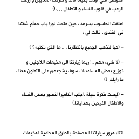
الفوضى التي اودت بحياة الاف و شردت الملايين و زرعت
الرعب في قلوب النساء و الاطفال ….))
اغلقت الحاسوب بسرعة ، حين فتحت لورا باب حمأم شقتنا
في الفندق . قالت لي :
– (هيا لنذهب الجميع بانتظارنا ، .. ما الذي تكتبه ؟ )
– (لا شيء مهم ..! ربما زيارتنا الى مخيمات اللاجئين و
توزيع بعض المساعدات سوف يشجعهم على التعاون معنا ،
ما رايك ِ ؟)
– (ليست فكرة سيئة .اجلب الكاميرا لنصور بعض النساء
والاطفال الفرحين بهدايانا.)
اثناء مرور سياراتنا المصفحة بالطرق المحاذية لمخيمات