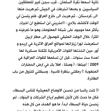
نائية اسمها نقرة السلمان ، قرب سجن كبير للمعتقلين
السياسيين. و بعدها انخرطت في الجيش ثم هربت منها
الى كردستان . ثم هربت الى خارج العراق. فلم يتسنَ لي
الوقت لاكتشف بلادي : (اعذريني لن استطيع ان اخبركِ
بأكثر مما موجود على شبكة المعلومات وهو ما تعرفينه و
اكثر). خلال الوقت المتبقي للوصول الى مطار اربيل
استعرضت لورا زياراتها لمواقع العراق الاثرية في إريدو و
أُور، حين اتخذتها القوات الأمريكية كثكنة عسكرية لها
لمدة ست سنوات ، قبل ان تسلمها للقوات العراقية في
2009 ! اجبتها : ( وصلنا ، اهلا بكِ في ارض الحضارات
المنهوبة !) رمقتني بنظرة قاسية . وسبقتني للنزول من باب
الطائرة.
(( كنت يائسا من تحسن الاوضاع المعيشية للناس البسطاء.
فكل ما حدث كان لأجل تعظيم ارباح الشركات و البنوك ، لم
يُحسن حياة البسطاء ابداً. ما هو الهدف من كل هذه