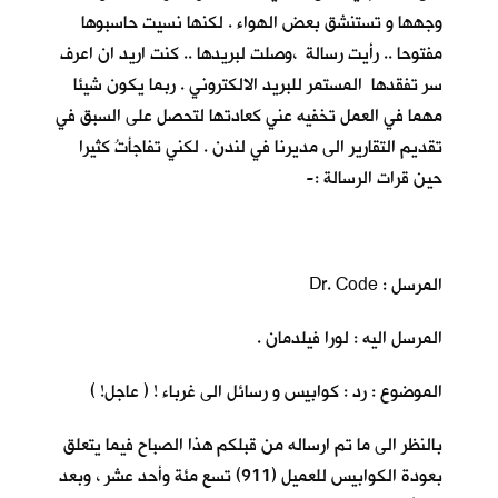
وجهها و تستنشق بعض الهواء . لكنها نسيت حاسبوها
مفتوحا .. رأيت رسالة ،وصلت لبريدها .. كنت اريد ان اعرف
سر تفقدها المستمر للبريد الالكتروني . ربما يكون شيئا
مهما في العمل تخفيه عني كعادتها لتحصل على السبق في
تقديم التقارير الى مديرنا في لندن . لكني تفاجأتُ كثيرا
حين قرات الرسالة :-
المرسل : Dr. Code
المرسل اليه : لورا فيلدمان .
الموضوع : رد : كوابيس و رسائل الى غرباء ! ( عاجل! )
بالنظر الى ما تم ارساله من قبلكم هذا الصباح فيما يتعلق
بعودة الكوابيس للعميل (911) تسع مئة وأحد عشر ، وبعد