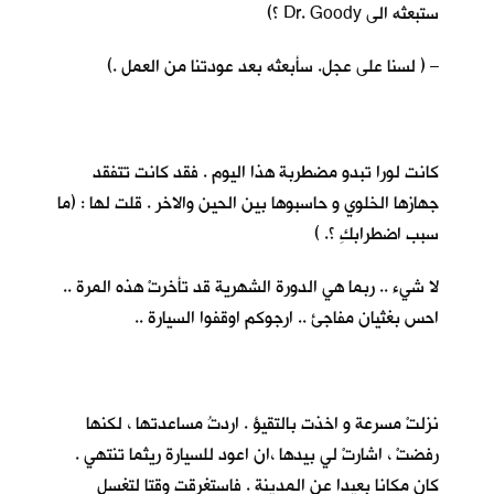
ستبعثه الى Dr. Goody ؟)
– ( لسنا على عجل. سأبعثه بعد عودتنا من العمل .)
كانت لورا تبدو مضطربة هذا اليوم . فقد كانت تتفقد
جهازها الخلوي و حاسبوها بين الحين والاخر . قلت لها : (ما
سبب اضطرابكِ ؟. )
لا شيء .. ربما هي الدورة الشهرية قد تأخرتْ هذه المرة ..
احس بغثيان مفاجئ .. ارجوكم اوقفوا السيارة ..
نزلتْ مسرعة و اخذت بالتقيؤ . اردتُ مساعدتها ، لكنها
رفضتْ ، اشارتْ لي بيدها ،ان اعود للسيارة ريثما تنتهي .
كان مكانا بعيدا عن المدينة . فاستغرقت وقتا لتغسل