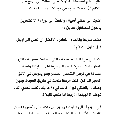
عاليا ، فلم اسمعها . اقتربت مني. فقالت لي : (مع من
تتكلم ؟ ) اختبأتْ أمنية في خيمتها ، وحسنا فعلتْ.
اشرت الى طفلي أمنية ، والتفتُّ الى لورا : ( الا تشعرين
بالحزن لمستقبل هذين ؟)
مشت سريعا وقالت : ( لنغادر ، الافضل ان نصل الى اربيل
قبل حلول الظلام ).
ركبنا في سياراتنا المصفحة ، التي انطلقت مسرعة ، لتثير
الغبار خلفها . بقيت انظر الى خيمتها … رايتها واقفة
محدقة في قرص الشمس المحمر وهو يغوص في الافق
المغبر الداكن. كنت مرهقا فنمت في طريق العودة. وحين
وصلنا ، ايقظتني لورا ، قالت لي : ( ما بك ، كنت تهذي اثناء
نومك ؟) اجبتها : ( ربما انا متعب قليلا ).
في اليوم التالي طلبت من لورا ان نذهب الى نفس معسكر