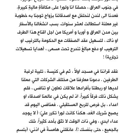
في جنوب العراق ، حصلنا انا ولورا على مكافأةٍ ماليةٍ كبيرةٍ.
فعدنا الى لندن لنحتفل مع اصدقائنا بزواج توجنا به خطوبة
غير معلنة استطالت لعشر سنوات. بسب انشغالنا بالأسفار
بين مدن العراق و أوربا و أمريكا من اجل اقناع هذا الطرف
او ذاك ، لتسهيل عقد الصفقات مع الحكومة بالترغيب او
الترهيب او دفع مبالغ تندرج تحت مسمى ، (هدايا تسهيلات
تجارية) !
عُقد قراننا في مسجد اولاً ، ثم في كنيسة ، تلبية لرغبة
الطرفين . دعونا معارفنا من مختلف الشركات التي عملنا
لديها او ربطتنا بأفرادها علاقات تعاون او تنافس ، فلم
يشكل ذلك فرقاً كبيراً. اذ لم يكن في عالمنا اصدقاء او
اعداء ، بل فرص للربح المستقبلي . فمنافس اليوم قد
يصبح شريك الغد. هكذا كانت لورا تكرر عليّ: ( لا يوجد
عداء ابدي ، وفي ذات الوقت لا تثق بأحد كثيراً. شك
بالجميع ، حتى بنفسك !). عانقتني هامسةً في اذني: (بتسم