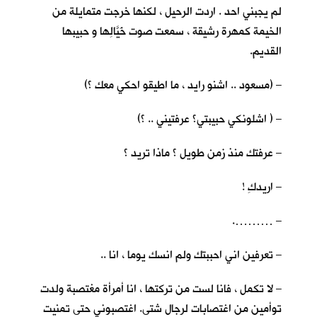
لم يجبني احد . اردت الرحيل ، لكنها خرجت متمايلة من
الخيمة كمهرة رشيقة ، سمعت صوت خَيَّالِها و حبيبها
القديم.
– (مسعود .. اشنو رايد ، ما اطيقو احكي معك ؟)
– ( اشلونكي حبيبتي؟ عرفتيني .. ؟)
– عرفتك منذ زمن طويل ؟ ماذا تريد ؟
– اريدكِ !
– ……….
– تعرفين اني احببتك ولم انسك يوما ، انا ..
– لا تكمل ، فانا لست من تركتها ، انا أمرأة مغتصبة ولدت
توأمين من اغتصابات لرجال شتى. اغتصبوني حتى تمنيت