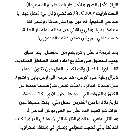
قليلا ، لأجل الصور و لأجل طبيبك ، جاء ليراك سعيداً!).
التفتُ فرأيت Dr. Goody. صافحني وقال لي: (عمل جيد يا
صديقي القديم). ثم قبل لورا على خدها ، وتمنى لها
سعادة ابدية. وبقي يراقبني من مكانه ، عند بار الحفلة.
حسب علمي، لم يكن ضمن قائمة المدعوين!
بعد هزيمة داعش و هروبهم من الموصل. ابتدأ سباق
جديد للحصول على مشاريع اعادة اعمار المناطق المنكوبة.
قالت لورا : (افضل وقت لكسب المال حين تكون الدماء
لاتزال رطبة على الارض ، هيا لنرجع الى ارض بابل و أشور).
حين صعدنا الطائرة ، اخذت تقص عليّ قصصاً عجيبةٍ عن
الكنوز و الثروات التي تحويها ارض بلادي . كانت تحفظ
تاريخ بلاد ما بين النهرين افضل مني. ابدتْ غضبها حين
قرات خبر تفجير الدواعش قبر النبي يونان (يونس ).
وسألتني ماهي المناطق الاثرية التي زرتها في العراق ؟ كنت
احدثها بأني قضيت طفولتي وصباي في منطقة صحراوية