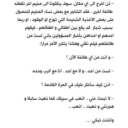
– لن اخرج الى اي مكان. سوف ينقلونا الى مخيم اخر تقطنه
طائفة اخرى . فقد اتشاجر مع بعض نساء المخيم للحصول
على بعض الاغذية الشحيحة التي توزع او الوقود ، او ربما
بسبب شجار قد يقع بين اطفالي و اطفالهم ، فيقوم
احدهم او احداهن بأخبار المسؤولين باني لستُ من
طائفتهم فيتم نقلي وهكذا يتكرر الأمر مرارا.
– و انتِ من اي طائفة الآن ؟
– لست من احد ، و لا مع احد . انا مع الرب وحده.
– اذن كيف سأعثر عليكِ في المرة القادمة ؟
– لا تبحث عني .. اذهب في سبيلك كما ذهبت سابقا و
هجرتني و ذهبت .. اذهب ..
واخذت تبكي …