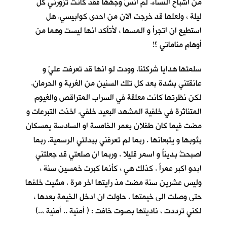
من اشباح النساء. لم انسَ وجهها فقد كانت تزورني كل
ليلة ، ولعلها قد خرجت الان من احدى كوابيسي. هل
استطيع ان اتجرأ و المسها ، لأتأكد انها ليست وهما من
أوهام مناماتي ؟!
سلمتها هدايا شركتنا. وودت لو انها قد تعرفت عليّ و
عانقتني بشدة بعد كل تلك السنين من الغربة و الحرمان.
لكن نظرتها كانت معلقة في السراب المتراقص والغيوم
المتناثرة في خلفية المشهد البعيد خلفي. اخذت التبرعات و
مضت فيما كان طفلان بعمر الخامسة او السادسة يمسكان
بثوبها و يتبعانها . ربما لم تعرفني ببدلتي الرسمية. ربما
اصبحتُ بديناً و اسمر قليلا . وربما ان صلعتي قد جعلتني
ابدو اكبر عمراً . كذلك هي ، كأنما كبرت خمسين سنة ،
وليس عشرين سنة مضت مذ رايتها اخر مرة . مشيت خلفها
حتى وصلت الى خيمتها . حاولت ان ادخل الخيمة بعدها ،
لكني ترددت ، ناديتها بصوت خافت : ( أمنية .. أمنية ،..)