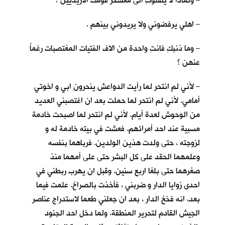
– ولماذا لا ينقلوكِ الى معسكر قومك الازيديين ؟
– اهلي يرفضوني ولا يريدوني بينهم .
– وما ذنبكِ فانتِ واحدة من الاف الفتيات المغتصبات رغماً
عنهن ؟
– لأني لم انتحر لما رأيت الدواعش ينحرون ابي و اخوتي
أمامي. لأني لم انتحر لما حملت بعد ان اغتصبني العديد
من الوحوش لعدة أيام. لأني لم انتحر لما اصبحت خادمة
مسبية عند احد أمرائهم. فعشت في بيته خادمة له و
لزوجته ، حتى ولدت هذين الولدين. فرباهما بنفسه
وعلمهما الحقد على كل البشر حتى على أمهما منذ
صغرهما حتى بلغا اربع سنين. وقبل ان يهرب ربطني في
احدى زوايا الدار و ضربني ، فأخذت بالصراخ. علمت فيما
بعد، انه فخخ الدار ، بعد ان جعلني طعما لاستدراج عناصر
الجيش القادم لتحرير المنطقة. ولما دخل احد الجنود