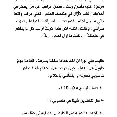
مزعج ! اكتبه بأسرع وقت .. فنحن نراقب كل من يظهر في
أحلامك). كنت لاأزال في منتصف الحلم .. لكني عرفت وقتها
باني ما ازال احلم ، فصرخت … استيقظت لورا على صوت
صراخي ، وقالت : اكتبه الان فانا لازلتُ اراقب كل ما يظهر
في حلمك!)…، كنت ما ازال احلم ،….!)).
طلبت مني لورا ان آخذ حماما ساخنا بسرعة ، فأمامنا يومٌ
طويلٌ من العمل . حين خرجت من الحمام .اغلقت لورا
حاسوبي بسرعة و ابتدأتني بالكلام :
– ( حسنا لنرتدي ملابسنا ؟ ) ،
-( هل تتفقدين شيئا في حاسوبي ؟ )
– ( راجعت ما كتبته عن الكابوس لقد ارعبني حقا ، متى