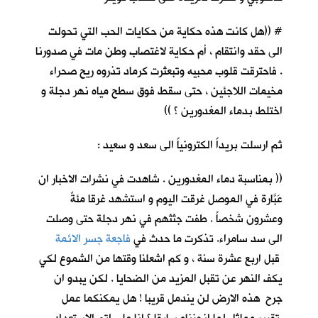
# ((هل كانت هذه حكاية من حكايات الحب التي تحولت
الى حقد وانتقام ، أم حكاية لاغتصاب وطن مات في صدورنا
. فاحترقت قلوب محبيه وتبعثرت كرماد تذروه ريح صحراء
مخيمات اللاجئين ، حتى سقط فوق سطح مياه نهر دجلة و
اختلط بدماء المغدورين ؟ ))
ثم ارسلت بريداً الكترونياً الى سعد و سعيد :
(( بمناسبة دماء المغدورين . شاهدت في نشرات الاخبار ان
عَبَّارة في الموصل غرقت اليوم و استشهد غرقا مئةٌ
وعشرون شخصاً . طفت جثثهم في نهر دجلة حتى وصلت
الى سد سامراء. تذكرت ما حدث في
فاجعة جسر الائمة
قبل اربع عشرة سنة ، و كم اشعلنا وقتها من الشموع لكي
يكف النهر عن تقبل المزيد من الضحايا . لكن يبدو ان
جرح هذه الارض لن يندمل قريبا ! هل يمكنكما عمل