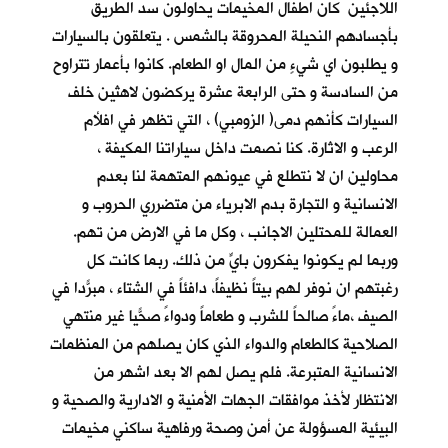
اللاجئين كان اطفال المخيمات يحاولون سد الطريق
بأجسادهم النحيلة المحروقة بالشمس . يتعلقون بالسيارات
و يطلبون اي شيءٍ من المال او الطعام. كانوا بأعمار تتراوح
من السادسة و حتى الرابعة عشرة يركضون لاهثين خلف
السيارات كأنهم دمى( الزومبي) ، التي تظهر في افلأم
الرعب و الاثارة. كنا نصمت داخل سياراتنا المكيفة ،
محاولين ان لا نتطلع في عيونهم المتهمة لنا بعدم
الانسانية و التجارة بدم الابرياء من متضرري الحروب و
العمالة للمحتلين الاجانب ، وكل ما في الارض من تهم.
وربما لم يكونوا يفكرون بايٍّ من ذلك. ربما كانت كل
رغبتهم ان نوفر لهم بيتاً نظيفاً، دافئاً في الشتاء ، مبرّداً في
الصيف ،ماءً صالحاً للشرب و طعاماً ودواءً صحّياً غير منتهي
الصلاحية كالطعام والدواء الذي كان يصلهم من المنظمات
الانسانية المتبرعة. فلم يصل لهم الا بعد اشهر من
الانتظار لأخذ موافقات الجهات الأمنية و الادارية والصحية و
البيئية المسؤولة عن أمن وصحة ورفاهية ساكني مخيمات