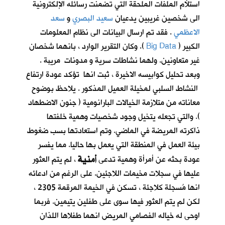
استلأم الملفات الملحقة التي تضمنت رسائله الإلكترونية
الى شخصين غريبين يدعيان
سعيد البصري
و
سعد
الاعظمي
. فقد تم ارسال البيانات الى نظام المعلومات
الكبير (
Big Data
). وكان التقرير الوارد ، بانهما شخصان
غير متعاونين. ولهما نشاطات سرية و مدونات مريبة .
وبعد تحليل كوابيسه الاخيرة ، ثبت انها تؤكد عودة ارتفاع
النشاط السلبي لمخيلة العميل المذكور . يلاحظ بوضوح
معاناته من متلازمة الخيالات البارانومية ( جنون الاضطهاد
). والتي تجعله يتخيل وجود شخصيات وهمية خلفتها
ذاكرته المريضة في الماضي. وتم استعادتها بسب ضغوط
بيئة العمل في المنطقة التي يعمل بها حاليا. مما يفسر
أمنية
عودة بحثه عن أمرأة وهمية تدعى
، لم يتم العثور
عليها في سجلات مخيمات اللاجئين. على الرغم من ادعائه
انها مُسجلة كلاجئة ، تسكن في الخيمة المرقمة 2305 ،
لكن لم يتم العثور فيها سوى على طفلين يتيمين. فربما
اوحى له خياله الفصامي المريض انهما طفلاها اللذان