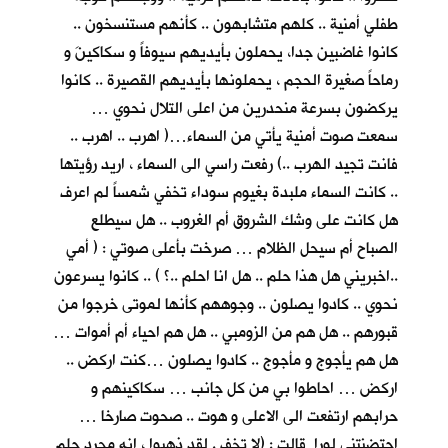
طفلي أمنية .. كلهم متشابهون .. كأنهم مستنسخون ..
كانوا غاضبين جدا، يحملون بأيديهم سيوفاً و سكاكينَ و
رماحاً صغيرة الحجم ، يحملونها بأيديهم القصيرة .. كانوا
يركضون بسرعة منحدرين من اعلى التلال نحوي …
سمعت صوت أمنية يأتي من السماء…( اهرب .. اهرب ..
فانت تجيد الهرب ..) رفعت راسي الى السماء ، اريد رؤيتها
.. كانت السماء ملبدة بغيوم سوداء تخفي شمساً لم اعرف
هل كانت على وشك الشروق أم الغروب .. هل سيطلع
الصباح أم سيحل الظلام … صرخت بأعلى صوتي : ( أمي
..اخبريني هل هذا حلم .. هل انا احلم ..؟ ) .. كانوا يسرعون
نحوي .. كادوا يصلون .. وجوههم كأنها لموتى خرجوا من
قبورهم .. هل هم من الزومبي .. هل هم احياء أم أموات …
هل هم يأجوج و مأجوج .. كادوا يصلون …كنت اركض ..
اركض … احاطوا بي من كل جانب … سكاكينهم و
حرابهم ارتفعت الى الاعلى و هوت .. صحوت صارخا …
احتضنتني لورا قالت : (لا تخف . لقد ذهبوا ، انه مجرد حلم