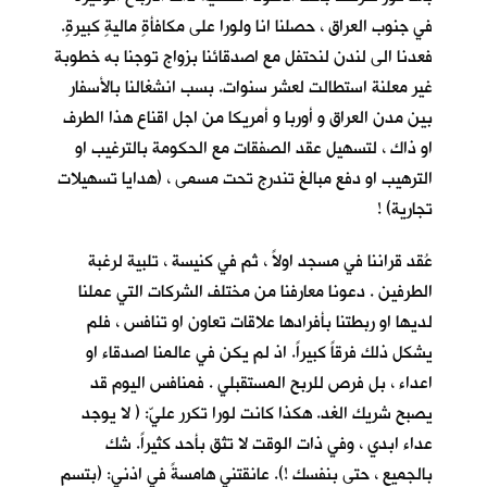
في جنوب العراق ، حصلنا انا ولورا على مكافأةٍ ماليةٍ كبيرةٍ.
فعدنا الى لندن لنحتفل مع اصدقائنا بزواج توجنا به خطوبة
غير معلنة استطالت لعشر سنوات. بسب انشغالنا بالأسفار
بين مدن العراق و أوربا و أمريكا من اجل اقناع هذا الطرف
او ذاك ، لتسهيل عقد الصفقات مع الحكومة بالترغيب او
الترهيب او دفع مبالغ تندرج تحت مسمى ، (هدايا تسهيلات
تجارية) !
عُقد قراننا في مسجد اولاً ، ثم في كنيسة ، تلبية لرغبة
الطرفين . دعونا معارفنا من مختلف الشركات التي عملنا
لديها او ربطتنا بأفرادها علاقات تعاون او تنافس ، فلم
يشكل ذلك فرقاً كبيراً. اذ لم يكن في عالمنا اصدقاء او
اعداء ، بل فرص للربح المستقبلي . فمنافس اليوم قد
يصبح شريك الغد. هكذا كانت لورا تكرر عليّ: ( لا يوجد
عداء ابدي ، وفي ذات الوقت لا تثق بأحد كثيراً. شك
بالجميع ، حتى بنفسك !). عانقتني هامسةً في اذني: (بتسم