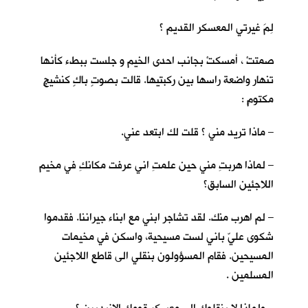
لِمَ غيرتي المعسكر القديم ؟
صمتتْ ، أمسكتْ بجانب احدى الخيم و جلست ببطء كأنها
تنهار واضعة راسها بين ركبتيها. قالت بصوتٍ باكٍ كنشيجٍ
مكتومٍ :
– ماذا تريد مني ؟ قلت لك ابتعد عني.
– لماذا هربتِ مني حين علمتِ اني عرفت مكانكِ في مخيم
اللاجئين السابق؟
– لم اهرب منك. لقد تشاجر ابني مع ابناء جيراننا. فقدموا
شكوى عليّ باني لست مسيحية، واسكن في مخيمات
المسيحين. فقام المسؤولون بنقلي الى قاطع اللاجئين
المسلمين .