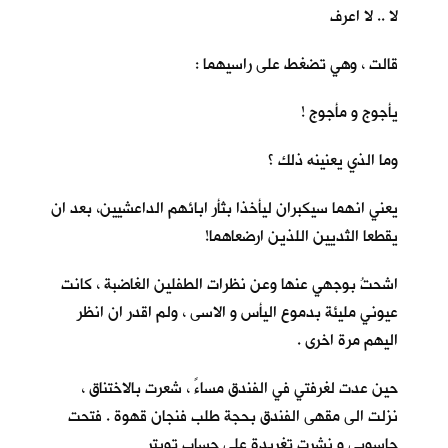
لا .. لا اعرف
قالت ، وهي تضغط على راسيهما :
يأجوج و مأجوج !
وما الذي يعنينه ذلك ؟
يعني انهما سيكبران ليأخذا بثأر ابائهم الداعشيين، بعد ان
يقطعا الثديين اللذين ارضعاهما!
اشحتُ بوجهي عنها وعن نظرات الطفلين الغاضبة ، كانت
عيوني مليئة بدموع اليأس و الاسى ، ولم اقدر ان انظر
اليهم مرة اخرى .
حين عدت لغرفتي في الفندق مساءً ، شعرت بالاختناق ،
نزلت الى مقهى الفندق بحجة طلب فنجان قهوة . فتحت
حاسوبي و نشرت تغريدة على حساب تويتر