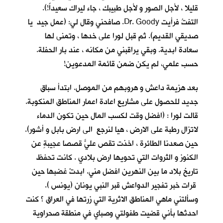
قليلا ، لأجل الصور و لأجل طبيبك ، جاء ليراك سعيداً!).
التفتُ فرأيت Dr. Goody. صافحني وقال لي: (عمل جيد يا
صديقي القديم). ثم قبل لورا على خدها ، وتمنى لها
سعادة ابدية. وبقي يراقبني من مكانه ، عند بار الحفلة.
حسب علمي، لم يكن ضمن قائمة المدعوين!
بعد هزيمة داعش و هروبهم من الموصل. ابتدأ سباق
جديد للحصول على مشاريع اعادة اعمار المناطق المنكوبة.
قالت لورا : (افضل وقت لكسب المال حين تكون الدماء
لاتزال رطبة على الارض ، هيا لنرجع الى ارض بابل و أشور).
حين صعدنا الطائرة ، اخذت تقص عليّ قصصاً عجيبةٍ عن
الكنوز و الثروات التي تحويها ارض بلادي . كانت تحفظ
تاريخ بلاد ما بين النهرين افضل مني. ابدتْ غضبها حين
قرات خبر تفجير الدواعش قبر النبي يونان (يونس ).
وسألتني ماهي المناطق الاثرية التي زرتها في العراق ؟ كنت
احدثها بأني قضيت طفولتي وصباي في منطقة صحراوية