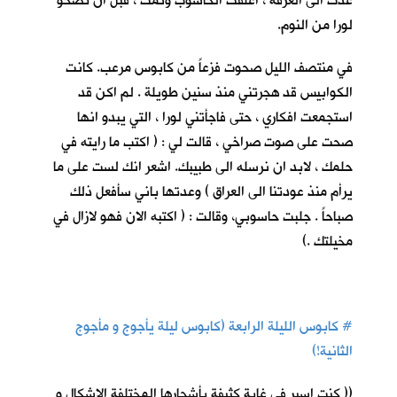
عدت الى الغرفة ، اغلقت الحاسوب ونمت ، قبل ان تصحو
لورا من النوم.
في منتصف الليل صحوت فزعاً من كابوس مرعب. كانت
الكوابيس قد هجرتني منذ سنين طويلة . لم اكن قد
استجمعت افكاري ، حتى فاجأتني لورا ، التي يبدو انها
صحت على صوت صراخي ، قالت لي : ( اكتب ما رايته في
حلمك ، لابد ان نرسله الى طبيبك. اشعر انك لست على ما
يرأم منذ عودتنا الى العراق ) وعدتها باني سأفعل ذلك
صباحاً . جلبت حاسوبي، وقالت : ( اكتبه الان فهو لازال في
مخيلتك .)
#
كابوس الليلة الرابعة (كابوس ليلة يأجوج و مأجوج
الثانية!)
(( كنت اسير في غابة كثيفة بأشجارها المختلفة الاشكال و