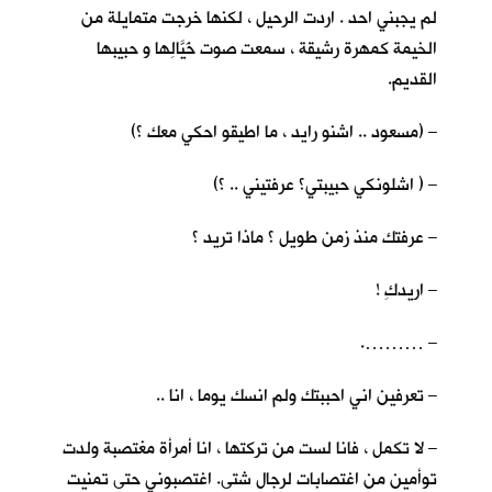
لم يجبني احد . اردت الرحيل ، لكنها خرجت متمايلة من
الخيمة كمهرة رشيقة ، سمعت صوت خَيَّالِها و حبيبها
القديم.
– (مسعود .. اشنو رايد ، ما اطيقو احكي معك ؟)
– ( اشلونكي حبيبتي؟ عرفتيني .. ؟)
– عرفتك منذ زمن طويل ؟ ماذا تريد ؟
– اريدكِ !
– ……….
– تعرفين اني احببتك ولم انسك يوما ، انا ..
– لا تكمل ، فانا لست من تركتها ، انا أمرأة مغتصبة ولدت
توأمين من اغتصابات لرجال شتى. اغتصبوني حتى تمنيت