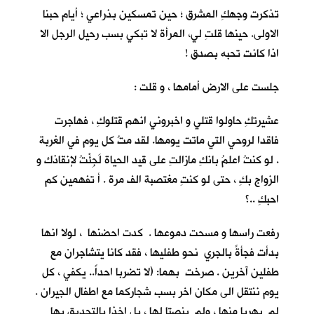
تذكرت وجهكِ المشرق ؛ حين تمسكين بذراعي ؛ أيام حبنا
الاولى. حينها قلتِ لي، المرأة لا تبكي بسب رحيل الرجل الا
اذا كانت تحبه بصدق !
جلست على الارض أمامها ، و قلت :
عشيرتكِ حاولوا قتلي و اخبروني انهم قتلوكِ ، فهاجرت
فاقدا لروحي التي ماتت يومها. لقد متُ كل يوم في الغربة
. لو كنتُ اعلمُ بانكِ مازالتِ على قيد الحياة لَجِئْتُ لإنقاذك و
الزواج بكِ ، حتى لو كنتِ مغتصبة الف مرة . أ تفهمين كم
احبكِ ..؟
رفعت راسها و مسحت دموعها . كدت احضنها ، لولا انها
بدأت فجأةً بالجري نحو طفليها ، فقد كانا يتشاجران مع
طفلين آخرين . صرخت بهما: (لا تضربا احداً.. يكفي ، كل
يوم ننتقل الى مكان اخر بسب شجاركما مع اطفال الجيران .
لم يهربا منها ، ولم ينصتا لها ، بل اخذا بالتحديق بها