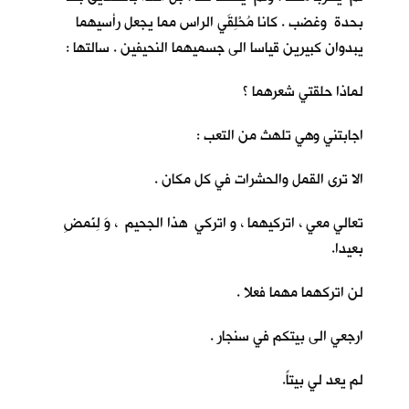
بحدة وغضب . كانا مُحْلِقَي الراس مما يجعل رأسيهما
يبدوان كبيرين قياسا الى جسميهما النحيفين . سالتها :
لماذا حلقتي شعرهما ؟
اجابتني وهي تلهث من التعب :
الا ترى القمل والحشرات في كل مكان .
تعالي معي ، اتركيهما ، و اتركي هذا الجحيم ، وَ لِنَمضِ
بعيدا.
لن اتركهما مهما فعلا .
ارجعي الى بيتكم في سنجار .
لم يعد لي بيتاً.