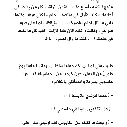
مزعج ! اكتبه بأسرع وقت .. فنحن نراقب كل من يظهر في
أحلامك). كنت لاأزال في منتصف الحلم .. لكني عرفت وقتها
باني ما ازال احلم ، فصرخت … استيقظت لورا على صوت
صراخي ، وقالت : اكتبه الان فانا لازلتُ اراقب كل ما يظهر
في حلمك!)…، كنت ما ازال احلم ،….!)).
طلبت مني لورا ان آخذ حماما ساخنا بسرعة ، فأمامنا يومٌ
طويلٌ من العمل . حين خرجت من الحمام .اغلقت لورا
حاسوبي بسرعة و ابتدأتني بالكلام :
– ( حسنا لنرتدي ملابسنا ؟ ) ،
-( هل تتفقدين شيئا في حاسوبي ؟ )
– ( راجعت ما كتبته عن الكابوس لقد ارعبني حقا ، متى