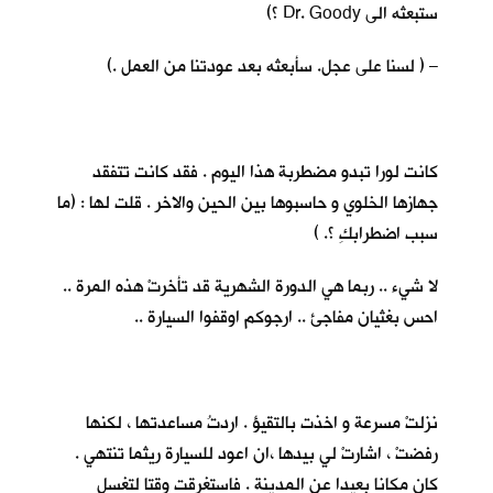
ستبعثه الى Dr. Goody ؟)
– ( لسنا على عجل. سأبعثه بعد عودتنا من العمل .)
كانت لورا تبدو مضطربة هذا اليوم . فقد كانت تتفقد
جهازها الخلوي و حاسبوها بين الحين والاخر . قلت لها : (ما
سبب اضطرابكِ ؟. )
لا شيء .. ربما هي الدورة الشهرية قد تأخرتْ هذه المرة ..
احس بغثيان مفاجئ .. ارجوكم اوقفوا السيارة ..
نزلتْ مسرعة و اخذت بالتقيؤ . اردتُ مساعدتها ، لكنها
رفضتْ ، اشارتْ لي بيدها ،ان اعود للسيارة ريثما تنتهي .
كان مكانا بعيدا عن المدينة . فاستغرقت وقتا لتغسل