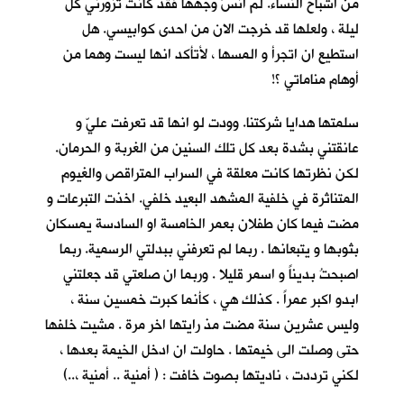
من اشباح النساء. لم انسَ وجهها فقد كانت تزورني كل
ليلة ، ولعلها قد خرجت الان من احدى كوابيسي. هل
استطيع ان اتجرأ و المسها ، لأتأكد انها ليست وهما من
أوهام مناماتي ؟!
سلمتها هدايا شركتنا. وودت لو انها قد تعرفت عليّ و
عانقتني بشدة بعد كل تلك السنين من الغربة و الحرمان.
لكن نظرتها كانت معلقة في السراب المتراقص والغيوم
المتناثرة في خلفية المشهد البعيد خلفي. اخذت التبرعات و
مضت فيما كان طفلان بعمر الخامسة او السادسة يمسكان
بثوبها و يتبعانها . ربما لم تعرفني ببدلتي الرسمية. ربما
اصبحتُ بديناً و اسمر قليلا . وربما ان صلعتي قد جعلتني
ابدو اكبر عمراً . كذلك هي ، كأنما كبرت خمسين سنة ،
وليس عشرين سنة مضت مذ رايتها اخر مرة . مشيت خلفها
حتى وصلت الى خيمتها . حاولت ان ادخل الخيمة بعدها ،
لكني ترددت ، ناديتها بصوت خافت : ( أمنية .. أمنية ،..)