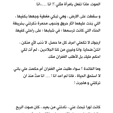
الموت. ماذا تفعل بامرأة مثلي ؟! انا ….،انا
و سقطت على الارض ، وهي تبكي مغطية وجهها بكفيها ،
التي بَدَت عليهما اثار حروق وندوب محمرة ذكرتني بخريطة
الحناء التي كانت ترسمها ؛ في شبابها ؛ على راحتي كفيها.
ارجوكِ لا تكملي اعرف كل ما حصل. لا ذنب لأي منكن ،
انتنَّ ضحايا. وانا وغيري من كنا الجلادين ، لم آتِ لكي
احكم عليكِ بل لأطلب الغفران منكِ.
وما الفائدة ؟ سواء طلبت مني الغفران أم حكمتِ علي باني
لا استحق الحياة ، فانا لم اعد انا ! … انا متُّ منذ ان
تركتِني و هاجرتِ !
كانت لورا تبحث عني ، نادتني من بعيد ، كان صوت الريح