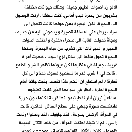
الالوان. اصوات الطيور جميلة. وهناك حيوانات مختلفة
يشربون من بحيرة تبدو أمامي. كنت عطشا . اردت الوصول
الى البحيرة. لكن البحيرة بمن حولها كانت تتحول الى
سراب يرحل عني لمسافة قصيرة و يدعوني اليه من جديد .
وفجأةً تحولت الغابة الى صحراء مقفرة و اختفت اصوات
الطيور و الحيوانات التي تشرب من مياه البحيرة. وحدها
البحيرة تحول ماؤها الى سائل لزج اسود . ظهرت أمرأة
غريبة ، جميلة في منظرها لكن عيونها تُظهر الشر و الطمع
. قالت لي: (اشرب قدر ما تستطيع فسوف تحتاج الى كل
قطرة!). لم استطع ان افهم ماذا تقصد. بقيت جاثيا أمام
البحيرة لفترة ، انظر في سوادها الذي كانت تضيئوه
مشاعلُ نيرانِ آبار نفطٍ تبدو انها قريبة لكنها دون حرارة.
فانعكست صورة وجهي على سطح السائل الداكن. قالت
لي المرأة: (اركض بسرعة ، لقد جاؤوك ، لقد وصلوا) رفعت
راسي ، لم ارَ شيئا. اختفت المرأة . من خلف التلال البعيدة
ظهروا .. كانوا بالآلاف. قامتهم قزمية .. ووجههم كوجه