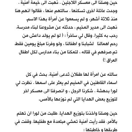
حين وصلنا الى معسكر اللاجئين . ذهبت الى خيمة أمنية .
وجدت عائلة اخرى تسكنها . سالتهم عنها ، فقالوا انهم هنا
منذ ثلاثة أشهر، و لم يسمعوا عن أمرأة بهذا الاسم.
ذهبت الى مدير المخيم ، حدثته عن مشروعنا لبناء مدرسة.
رحب به كثيرا. وقال لي ساخراً : ( لو لم يولد داعش من
رحم اهمالنا لشبابنا و اطفالنا ، ولو وفرنا مبلغ يومين فقط
تم صرفهم في قتاله ، لتمكنا من بناء مدارس لكل اطفال
العراق !)
سالته عن امرأة لها طفلان تُدعى أمنية. بحث في كل
اسماء القاطنين في المخيم لم يعثر على اسمها . نظرت لي
لورا بدهشة . شكرنا الرجل ، و انصرفنا الى معسكر اخر
لتوزيع بعض الهدايا التي لم نوزعها بالأمس.
حين وصلنا واخذنا بتوزيع الهدايا. طلبت من لورا ان تهتم
بالأمر. فقد رأيت أمنية تمشي مبتعدة مع طفليها. وقفت في
طريقها و خاطبتها :