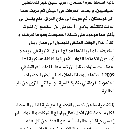
نائية اسمها نقرة السلمان ، قرب سجن كبير للمعتقلين
السياسيين. و بعدها انخرطت في الجيش ثم هربت منها
الى كردستان . ثم هربت الى خارج العراق. فلم يتسنَ لي
الوقت لاكتشف بلادي : (اعذريني لن استطيع ان اخبركِ
بأكثر مما موجود على شبكة المعلومات وهو ما تعرفينه و
اكثر). خلال الوقت المتبقي للوصول الى مطار اربيل
استعرضت لورا زياراتها لمواقع العراق الاثرية في إريدو و
أُور، حين اتخذتها القوات الأمريكية كثكنة عسكرية لها
لمدة ست سنوات ، قبل ان تسلمها للقوات العراقية في
2009 ! اجبتها : ( وصلنا ، اهلا بكِ في ارض الحضارات
المنهوبة !) رمقتني بنظرة قاسية . وسبقتني للنزول من باب
الطائرة.
(( كنت يائسا من تحسن الاوضاع المعيشية للناس البسطاء.
فكل ما حدث كان لأجل تعظيم ارباح الشركات و البنوك ، لم
يُحسن حياة البسطاء ابداً. ما هو الهدف من كل هذه