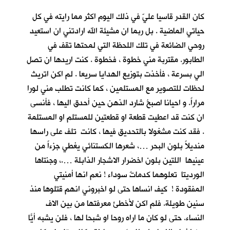
كان القدر قاسيا عليّ في ذلك اليوم اكثر مما رايته في كل
حياتي الماضية . بل ربما ان مشيئة الله ارادتني ان استعيد
روحي الضائعة في تلك اللحظة التي لمحتها تقف في
الطابور. مقتربة مني خطوة ، فخطوة . كنت اريدها ان تصل
الي بسرعة ، فأخذت بتوزيع الهدايا سريعا . لم اكن اتريث
لحظات للتصوير مع المستلمين ، كما كانت تطلب مني لورا
مراراً. و احيانا اصبحُ شارد الذهن حين أحدق اليها ، فأنسى
ان كنت قد اعطيت قطعة او قطعتين للمستلم او المستلمة
. فقد كنت مشغولا بالتحديق فيها ، كانت تلف على راسها
منديلاً بلون البحر …، شعرها الكستنائي يغطي جزءاً من
عينيها اللتين بلون اخضرار الاشجار الذابلة ….، وجنتاها
الورديتا تعلوهما كدماتٌ سوداء ! نعم انها أمنيتي
المفقودة ! كيف انساها حتى لو اخبروني انهم قتلوها منذ
سنين طويلة. فلم اكن لأخطئ معرفتها من بين الاف
النساء. حتى لو كان ما اراه روحا او شبحا لها ، فلن يشبه أيّاً