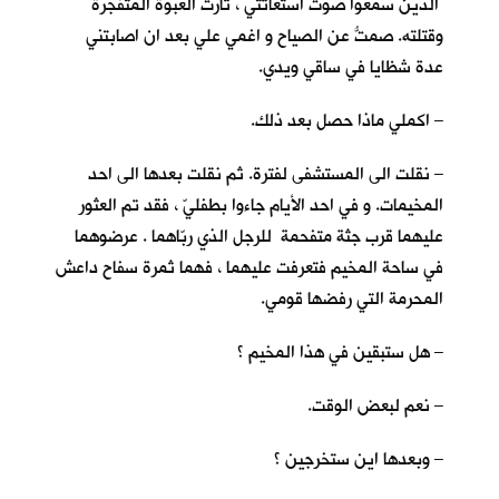
الذين سمعوا صوت استغاثتي ، ثارت العبوة المتفجرة
وقتلته. صمتُّ عن الصياح و اغمي علي بعد ان اصابتني
عدة شظايا في ساقي ويدي.
– اكملي ماذا حصل بعد ذلك.
– نقلت الى المستشفى لفترة. ثم نقلت بعدها الى احد
المخيمات. و في احد الأيام جاءوا بطفليّ ، فقد تم العثور
عليهما قرب جثة متفحمة للرجل الذي ربّاهما . عرضوهما
في ساحة المخيم فتعرفت عليهما ، فهما ثمرة سفاح داعش
المحرمة التي رفضها قومي.
– هل ستبقين في هذا المخيم ؟
– نعم لبعض الوقت.
– وبعدها اين ستخرجين ؟