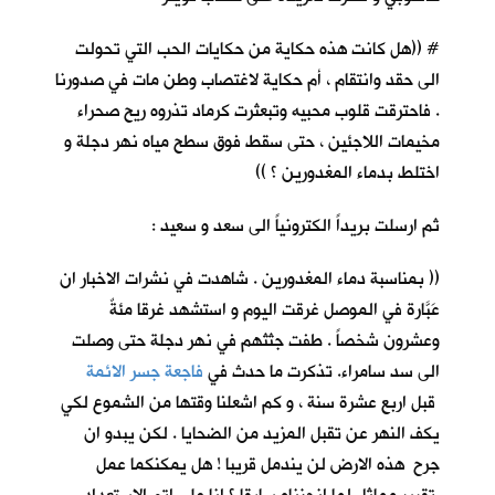
# ((هل كانت هذه حكاية من حكايات الحب التي تحولت
الى حقد وانتقام ، أم حكاية لاغتصاب وطن مات في صدورنا
. فاحترقت قلوب محبيه وتبعثرت كرماد تذروه ريح صحراء
مخيمات اللاجئين ، حتى سقط فوق سطح مياه نهر دجلة و
اختلط بدماء المغدورين ؟ ))
ثم ارسلت بريداً الكترونياً الى سعد و سعيد :
(( بمناسبة دماء المغدورين . شاهدت في نشرات الاخبار ان
عَبَّارة في الموصل غرقت اليوم و استشهد غرقا مئةٌ
وعشرون شخصاً . طفت جثثهم في نهر دجلة حتى وصلت
الى سد سامراء. تذكرت ما حدث في
فاجعة جسر الائمة
قبل اربع عشرة سنة ، و كم اشعلنا وقتها من الشموع لكي
يكف النهر عن تقبل المزيد من الضحايا . لكن يبدو ان
جرح هذه الارض لن يندمل قريبا ! هل يمكنكما عمل