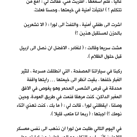
عاليا ، فلم اسمعها . اقتربت مني. فقالت لي : (مع من
تتكلم ؟ ) اختبأتْ أمنية في خيمتها ، وحسنا فعلتْ.
اشرت الى طفلي أمنية ، والتفتُّ الى لورا : ( الا تشعرين
بالحزن لمستقبل هذين ؟)
مشت سريعا وقالت : ( لنغادر ، الافضل ان نصل الى اربيل
قبل حلول الظلام ).
ركبنا في سياراتنا المصفحة ، التي انطلقت مسرعة ، لتثير
الغبار خلفها . بقيت انظر الى خيمتها … رايتها واقفة
محدقة في قرص الشمس المحمر وهو يغوص في الافق
المغبر الداكن. كنت مرهقا فنمت في طريق العودة. وحين
وصلنا ، ايقظتني لورا ، قالت لي : ( ما بك ، كنت تهذي اثناء
نومك ؟) اجبتها : ( ربما انا متعب قليلا ).
في اليوم التالي طلبت من لورا ان نذهب الى نفس معسكر