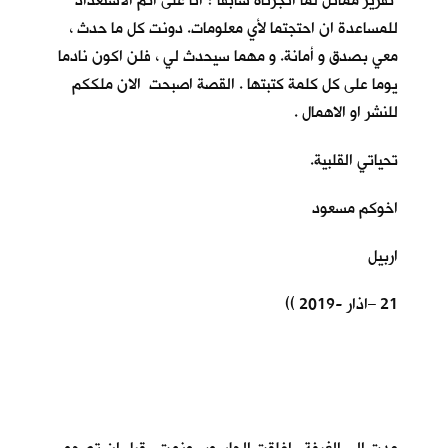
تقرير مماثل لما انجزناه سابقا ؟ انا على اتم الاستعداد
للمساعدة ان احتجتما لأي معلومات. دونت كل ما حدث ،
معي بصدق و أمانة. و مهما سيحدث لي ، فلن اكون نادما
يوما على كل كلمة كتبتها . القصة اصبحت الان ملككم
للنشر او الاهمال .
تحياتي القلبية.
اخوكم مسعود
اربيل
21 –اذار -2019 ))