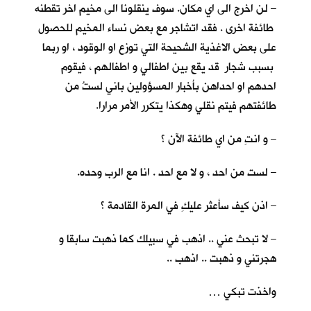
– لن اخرج الى اي مكان. سوف ينقلونا الى مخيم اخر تقطنه
طائفة اخرى . فقد اتشاجر مع بعض نساء المخيم للحصول
على بعض الاغذية الشحيحة التي توزع او الوقود ، او ربما
بسبب شجار قد يقع بين اطفالي و اطفالهم ، فيقوم
احدهم او احداهن بأخبار المسؤولين باني لستُ من
طائفتهم فيتم نقلي وهكذا يتكرر الأمر مرارا.
– و انتِ من اي طائفة الآن ؟
– لست من احد ، و لا مع احد . انا مع الرب وحده.
– اذن كيف سأعثر عليكِ في المرة القادمة ؟
– لا تبحث عني .. اذهب في سبيلك كما ذهبت سابقا و
هجرتني و ذهبت .. اذهب ..
واخذت تبكي …