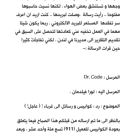
وجهها و تستنشق بعض الهواء . لكنها نسيت حاسبوها
مفتوحا .. رأيت رسالة ،وصلت لبريدها .. كنت اريد ان اعرف
سر تفقدها المستمر للبريد الالكتروني . ربما يكون شيئا
مهما في العمل تخفيه عني كعادتها لتحصل على السبق في
تقديم التقارير الى مديرنا في لندن . لكني تفاجأتُ كثيرا
حين قرات الرسالة :-
المرسل : Dr. Code
المرسل اليه : لورا فيلدمان .
الموضوع : رد : كوابيس و رسائل الى غرباء ! ( عاجل! )
بالنظر الى ما تم ارساله من قبلكم هذا الصباح فيما يتعلق
بعودة الكوابيس للعميل (911) تسع مئة وأحد عشر ، وبعد