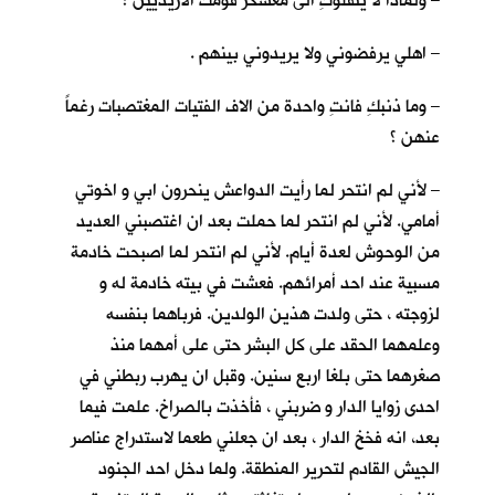
– ولماذا لا ينقلوكِ الى معسكر قومك الازيديين ؟
– اهلي يرفضوني ولا يريدوني بينهم .
– وما ذنبكِ فانتِ واحدة من الاف الفتيات المغتصبات رغماً
عنهن ؟
– لأني لم انتحر لما رأيت الدواعش ينحرون ابي و اخوتي
أمامي. لأني لم انتحر لما حملت بعد ان اغتصبني العديد
من الوحوش لعدة أيام. لأني لم انتحر لما اصبحت خادمة
مسبية عند احد أمرائهم. فعشت في بيته خادمة له و
لزوجته ، حتى ولدت هذين الولدين. فرباهما بنفسه
وعلمهما الحقد على كل البشر حتى على أمهما منذ
صغرهما حتى بلغا اربع سنين. وقبل ان يهرب ربطني في
احدى زوايا الدار و ضربني ، فأخذت بالصراخ. علمت فيما
بعد، انه فخخ الدار ، بعد ان جعلني طعما لاستدراج عناصر
الجيش القادم لتحرير المنطقة. ولما دخل احد الجنود