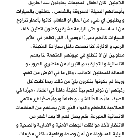
اللاجئين كان اطفال المخيمات يحاولون سد الطريق
بأجسادهم النحيلة المحروقة بالشمس . يتعلقون بالسيارات
و يطلبون اي شيءٍ من المال او الطعام. كانوا بأعمار تتراوح
من السادسة و حتى الرابعة عشرة يركضون لاهثين خلف
السيارات كأنهم دمى( الزومبي) ، التي تظهر في افلأم
الرعب و الاثارة. كنا نصمت داخل سياراتنا المكيفة ،
محاولين ان لا نتطلع في عيونهم المتهمة لنا بعدم
الانسانية و التجارة بدم الابرياء من متضرري الحروب و
العمالة للمحتلين الاجانب ، وكل ما في الارض من تهم.
وربما لم يكونوا يفكرون بايٍّ من ذلك. ربما كانت كل
رغبتهم ان نوفر لهم بيتاً نظيفاً، دافئاً في الشتاء ، مبرّداً في
الصيف ،ماءً صالحاً للشرب و طعاماً ودواءً صحّياً غير منتهي
الصلاحية كالطعام والدواء الذي كان يصلهم من المنظمات
الانسانية المتبرعة. فلم يصل لهم الا بعد اشهر من
الانتظار لأخذ موافقات الجهات الأمنية و الادارية والصحية و
البيئية المسؤولة عن أمن وصحة ورفاهية ساكني مخيمات