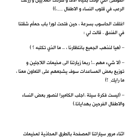
الفوضى التي اودت بحياة الاف و شردت الملايين و زرعت
الرعب في قلوب النساء و الاطفال ….))
اغلقت الحاسوب بسرعة ، حين فتحت لورا باب حمأم شقتنا
في الفندق . قالت لي :
– (هيا لنذهب الجميع بانتظارنا ، .. ما الذي تكتبه ؟ )
– (لا شيء مهم ..! ربما زيارتنا الى مخيمات اللاجئين و
توزيع بعض المساعدات سوف يشجعهم على التعاون معنا ،
ما رايك ِ ؟)
– (ليست فكرة سيئة .اجلب الكاميرا لنصور بعض النساء
والاطفال الفرحين بهدايانا.)
اثناء مرور سياراتنا المصفحة بالطرق المحاذية لمخيمات