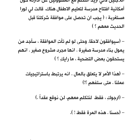
اللاجئين لأني اريد التكلم مع المسؤولين عن ادارته حول
أمكانية افتتاح مدرسة لتعليم الاطفال هناك. قالت لي لورا
مستغربة : ( يجب ان تحصل على موافقة شركتنا قبل
الحديث معهم ؟ )
– (سيوافقون لاحقا. وحتى لو لم تأتِ الموافقة ، سأجد من
يمول بناء مدرسة صغيرة . انها مجرد مشروع صغير . انهم
يستحقون بعض التضحية ، ما رايكِ ؟ )
– (هذا الأمر لا يتعلق بالمال . انه يرتبط باستراتيجيات
عملنا . متى ستفهم ؟!)
– (ارجوكِ ، فقط لنتكلم معهم، لن نوقع عقداً .)
– (حسنا . هذه المرة فقط ! ).