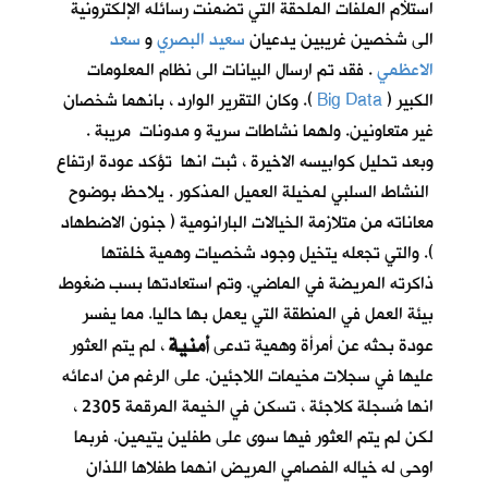
استلأم الملفات الملحقة التي تضمنت رسائله الإلكترونية
الى شخصين غريبين يدعيان
سعيد البصري
و
سعد
الاعظمي
. فقد تم ارسال البيانات الى نظام المعلومات
الكبير (
Big Data
). وكان التقرير الوارد ، بانهما شخصان
غير متعاونين. ولهما نشاطات سرية و مدونات مريبة .
وبعد تحليل كوابيسه الاخيرة ، ثبت انها تؤكد عودة ارتفاع
النشاط السلبي لمخيلة العميل المذكور . يلاحظ بوضوح
معاناته من متلازمة الخيالات البارانومية ( جنون الاضطهاد
). والتي تجعله يتخيل وجود شخصيات وهمية خلفتها
ذاكرته المريضة في الماضي. وتم استعادتها بسب ضغوط
بيئة العمل في المنطقة التي يعمل بها حاليا. مما يفسر
أمنية
عودة بحثه عن أمرأة وهمية تدعى
، لم يتم العثور
عليها في سجلات مخيمات اللاجئين. على الرغم من ادعائه
انها مُسجلة كلاجئة ، تسكن في الخيمة المرقمة 2305 ،
لكن لم يتم العثور فيها سوى على طفلين يتيمين. فربما
اوحى له خياله الفصامي المريض انهما طفلاها اللذان