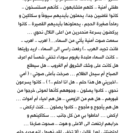
طفلي أمنية .. كلهم متشابهون .. كأنهم مستنسخون ..
كانوا غاضبين جدا، يحملون بأيديهم سيوفاً و سكاكينَ و
رماحاً صغيرة الحجم ، يحملونها بأيديهم القصيرة .. كانوا
يركضون بسرعة منحدرين من اعلى التلال نحوي …
سمعت صوت أمنية يأتي من السماء…( اهرب .. اهرب ..
فانت تجيد الهرب ..) رفعت راسي الى السماء ، اريد رؤيتها
.. كانت السماء ملبدة بغيوم سوداء تخفي شمساً لم اعرف
هل كانت على وشك الشروق أم الغروب .. هل سيطلع
الصباح أم سيحل الظلام … صرخت بأعلى صوتي : ( أمي
..اخبريني هل هذا حلم .. هل انا احلم ..؟ ) .. كانوا يسرعون
نحوي .. كادوا يصلون .. وجوههم كأنها لموتى خرجوا من
قبورهم .. هل هم من الزومبي .. هل هم احياء أم أموات …
هل هم يأجوج و مأجوج .. كادوا يصلون …كنت اركض ..
اركض … احاطوا بي من كل جانب … سكاكينهم و
حرابهم ارتفعت الى الاعلى و هوت .. صحوت صارخا …
احتضنتني لورا قالت : (لا تخف . لقد ذهبوا ، انه مجرد حلم