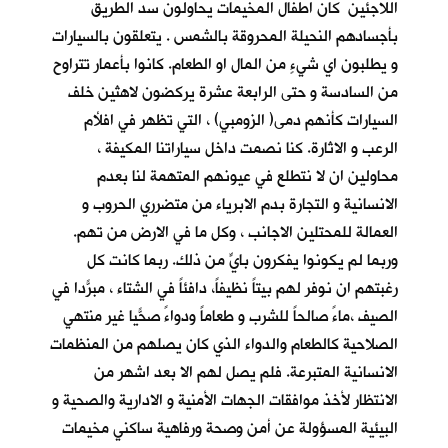
اللاجئين كان اطفال المخيمات يحاولون سد الطريق
بأجسادهم النحيلة المحروقة بالشمس . يتعلقون بالسيارات
و يطلبون اي شيءٍ من المال او الطعام. كانوا بأعمار تتراوح
من السادسة و حتى الرابعة عشرة يركضون لاهثين خلف
السيارات كأنهم دمى( الزومبي) ، التي تظهر في افلأم
الرعب و الاثارة. كنا نصمت داخل سياراتنا المكيفة ،
محاولين ان لا نتطلع في عيونهم المتهمة لنا بعدم
الانسانية و التجارة بدم الابرياء من متضرري الحروب و
العمالة للمحتلين الاجانب ، وكل ما في الارض من تهم.
وربما لم يكونوا يفكرون بايٍّ من ذلك. ربما كانت كل
رغبتهم ان نوفر لهم بيتاً نظيفاً، دافئاً في الشتاء ، مبرّداً في
الصيف ،ماءً صالحاً للشرب و طعاماً ودواءً صحّياً غير منتهي
الصلاحية كالطعام والدواء الذي كان يصلهم من المنظمات
الانسانية المتبرعة. فلم يصل لهم الا بعد اشهر من
الانتظار لأخذ موافقات الجهات الأمنية و الادارية والصحية و
البيئية المسؤولة عن أمن وصحة ورفاهية ساكني مخيمات