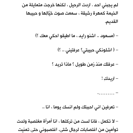
لم يجبني احد . اردت الرحيل ، لكنها خرجت متمايلة من
الخيمة كمهرة رشيقة ، سمعت صوت خَيَّالِها و حبيبها
القديم.
– (مسعود .. اشنو رايد ، ما اطيقو احكي معك ؟)
– ( اشلونكي حبيبتي؟ عرفتيني .. ؟)
– عرفتك منذ زمن طويل ؟ ماذا تريد ؟
– اريدكِ !
– ……….
– تعرفين اني احببتك ولم انسك يوما ، انا ..
– لا تكمل ، فانا لست من تركتها ، انا أمرأة مغتصبة ولدت
توأمين من اغتصابات لرجال شتى. اغتصبوني حتى تمنيت