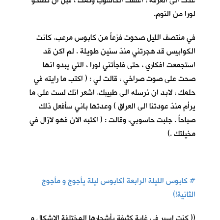
عدت الى الغرفة ، اغلقت الحاسوب ونمت ، قبل ان تصحو
لورا من النوم.
في منتصف الليل صحوت فزعاً من كابوس مرعب. كانت
الكوابيس قد هجرتني منذ سنين طويلة . لم اكن قد
استجمعت افكاري ، حتى فاجأتني لورا ، التي يبدو انها
صحت على صوت صراخي ، قالت لي : ( اكتب ما رايته في
حلمك ، لابد ان نرسله الى طبيبك. اشعر انك لست على ما
يرأم منذ عودتنا الى العراق ) وعدتها باني سأفعل ذلك
صباحاً . جلبت حاسوبي، وقالت : ( اكتبه الان فهو لازال في
مخيلتك .)
#
كابوس الليلة الرابعة (كابوس ليلة يأجوج و مأجوج
الثانية!)
(( كنت اسير في غابة كثيفة بأشجارها المختلفة الاشكال و