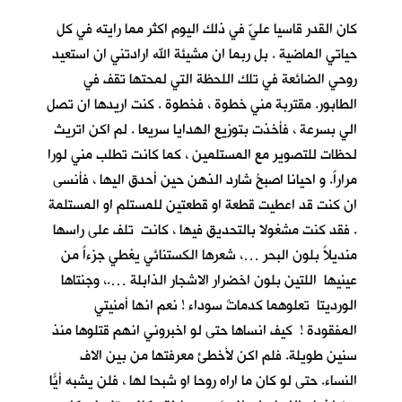
كان القدر قاسيا عليّ في ذلك اليوم اكثر مما رايته في كل
حياتي الماضية . بل ربما ان مشيئة الله ارادتني ان استعيد
روحي الضائعة في تلك اللحظة التي لمحتها تقف في
الطابور. مقتربة مني خطوة ، فخطوة . كنت اريدها ان تصل
الي بسرعة ، فأخذت بتوزيع الهدايا سريعا . لم اكن اتريث
لحظات للتصوير مع المستلمين ، كما كانت تطلب مني لورا
مراراً. و احيانا اصبحُ شارد الذهن حين أحدق اليها ، فأنسى
ان كنت قد اعطيت قطعة او قطعتين للمستلم او المستلمة
. فقد كنت مشغولا بالتحديق فيها ، كانت تلف على راسها
منديلاً بلون البحر …، شعرها الكستنائي يغطي جزءاً من
عينيها اللتين بلون اخضرار الاشجار الذابلة ….، وجنتاها
الورديتا تعلوهما كدماتٌ سوداء ! نعم انها أمنيتي
المفقودة ! كيف انساها حتى لو اخبروني انهم قتلوها منذ
سنين طويلة. فلم اكن لأخطئ معرفتها من بين الاف
النساء. حتى لو كان ما اراه روحا او شبحا لها ، فلن يشبه أيّاً