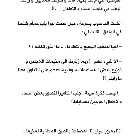
الفوضى التي اودت بحياة الاف و شردت الملايين و زرعت
الرعب في قلوب النساء و الاطفال ….))
اغلقت الحاسوب بسرعة ، حين فتحت لورا باب حمأم شقتنا
في الفندق . قالت لي :
– (هيا لنذهب الجميع بانتظارنا ، .. ما الذي تكتبه ؟ )
– (لا شيء مهم ..! ربما زيارتنا الى مخيمات اللاجئين و
توزيع بعض المساعدات سوف يشجعهم على التعاون معنا ،
ما رايك ِ ؟)
– (ليست فكرة سيئة .اجلب الكاميرا لنصور بعض النساء
والاطفال الفرحين بهدايانا.)
اثناء مرور سياراتنا المصفحة بالطرق المحاذية لمخيمات