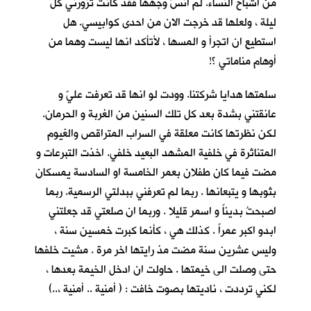
من اشباح النساء. لم انسَ وجهها فقد كانت تزورني كل
ليلة ، ولعلها قد خرجت الان من احدى كوابيسي. هل
استطيع ان اتجرأ و المسها ، لأتأكد انها ليست وهما من
أوهام مناماتي ؟!
سلمتها هدايا شركتنا. وودت لو انها قد تعرفت عليّ و
عانقتني بشدة بعد كل تلك السنين من الغربة و الحرمان.
لكن نظرتها كانت معلقة في السراب المتراقص والغيوم
المتناثرة في خلفية المشهد البعيد خلفي. اخذت التبرعات و
مضت فيما كان طفلان بعمر الخامسة او السادسة يمسكان
بثوبها و يتبعانها . ربما لم تعرفني ببدلتي الرسمية. ربما
اصبحتُ بديناً و اسمر قليلا . وربما ان صلعتي قد جعلتني
ابدو اكبر عمراً . كذلك هي ، كأنما كبرت خمسين سنة ،
وليس عشرين سنة مضت مذ رايتها اخر مرة . مشيت خلفها
حتى وصلت الى خيمتها . حاولت ان ادخل الخيمة بعدها ،
لكني ترددت ، ناديتها بصوت خافت : ( أمنية .. أمنية ،..)