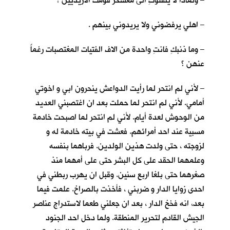
– ولماذا لا ينقلوكِ الى معسكر قومك الازيديين ؟
– اهلي يرفضوني ولا يريدوني بينهم .
– وما ذنبكِ فانتِ واحدة من الاف الفتيات المغتصبات رغماً
عنهن ؟
– لأني لم انتحر لما رأيت الدواعش ينحرون ابي و اخوتي
أمامي. لأني لم انتحر لما حملت بعد ان اغتصبني العديد
من الوحوش لعدة أيام. لأني لم انتحر لما اصبحت خادمة
مسبية عند احد أمرائهم. فعشت في بيته خادمة له و
لزوجته ، حتى ولدت هذين الولدين. فرباهما بنفسه
وعلمهما الحقد على كل البشر حتى على أمهما منذ
صغرهما حتى بلغا اربع سنين. وقبل ان يهرب ربطني في
احدى زوايا الدار و ضربني ، فأخذت بالصراخ. علمت فيما
بعد، انه فخخ الدار ، بعد ان جعلني طعما لاستدراج عناصر
الجيش القادم لتحرير المنطقة. ولما دخل احد الجنود