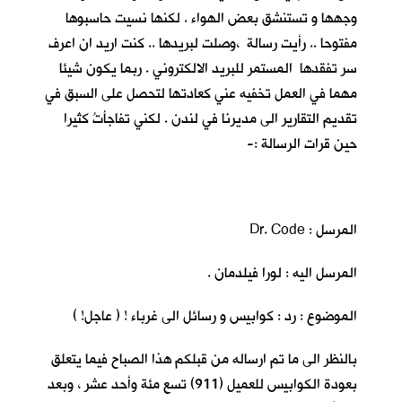
وجهها و تستنشق بعض الهواء . لكنها نسيت حاسبوها
مفتوحا .. رأيت رسالة ،وصلت لبريدها .. كنت اريد ان اعرف
سر تفقدها المستمر للبريد الالكتروني . ربما يكون شيئا
مهما في العمل تخفيه عني كعادتها لتحصل على السبق في
تقديم التقارير الى مديرنا في لندن . لكني تفاجأتُ كثيرا
حين قرات الرسالة :-
المرسل : Dr. Code
المرسل اليه : لورا فيلدمان .
الموضوع : رد : كوابيس و رسائل الى غرباء ! ( عاجل! )
بالنظر الى ما تم ارساله من قبلكم هذا الصباح فيما يتعلق
بعودة الكوابيس للعميل (911) تسع مئة وأحد عشر ، وبعد