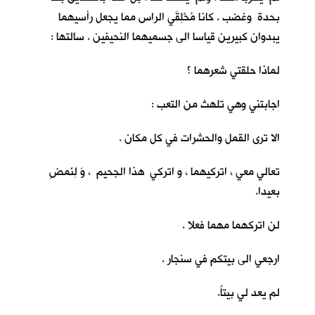
بحدة وغضب . كانا مُحْلِقَي الراس مما يجعل رأسيهما
يبدوان كبيرين قياسا الى جسميهما النحيفين . سالتها :
لماذا حلقتي شعرهما ؟
اجابتني وهي تلهث من التعب :
الا ترى القمل والحشرات في كل مكان .
تعالي معي ، اتركيهما ، و اتركي هذا الجحيم ، وَ لِنَمضِ
بعيدا.
لن اتركهما مهما فعلا .
ارجعي الى بيتكم في سنجار .
لم يعد لي بيتاً.