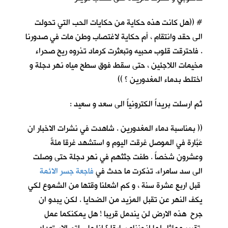
# ((هل كانت هذه حكاية من حكايات الحب التي تحولت
الى حقد وانتقام ، أم حكاية لاغتصاب وطن مات في صدورنا
. فاحترقت قلوب محبيه وتبعثرت كرماد تذروه ريح صحراء
مخيمات اللاجئين ، حتى سقط فوق سطح مياه نهر دجلة و
اختلط بدماء المغدورين ؟ ))
ثم ارسلت بريداً الكترونياً الى سعد و سعيد :
(( بمناسبة دماء المغدورين . شاهدت في نشرات الاخبار ان
عَبَّارة في الموصل غرقت اليوم و استشهد غرقا مئةٌ
وعشرون شخصاً . طفت جثثهم في نهر دجلة حتى وصلت
الى سد سامراء. تذكرت ما حدث في
فاجعة جسر الائمة
قبل اربع عشرة سنة ، و كم اشعلنا وقتها من الشموع لكي
يكف النهر عن تقبل المزيد من الضحايا . لكن يبدو ان
جرح هذه الارض لن يندمل قريبا ! هل يمكنكما عمل