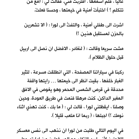
عاليا ، فلم اسمعها . اقتربت مني. فقالت لي : (مع من
تتكلم ؟ ) اختبأتْ أمنية في خيمتها ، وحسنا فعلتْ.
اشرت الى طفلي أمنية ، والتفتُّ الى لورا : ( الا تشعرين
بالحزن لمستقبل هذين ؟)
مشت سريعا وقالت : ( لنغادر ، الافضل ان نصل الى اربيل
قبل حلول الظلام ).
ركبنا في سياراتنا المصفحة ، التي انطلقت مسرعة ، لتثير
الغبار خلفها . بقيت انظر الى خيمتها … رايتها واقفة
محدقة في قرص الشمس المحمر وهو يغوص في الافق
المغبر الداكن. كنت مرهقا فنمت في طريق العودة. وحين
وصلنا ، ايقظتني لورا ، قالت لي : ( ما بك ، كنت تهذي اثناء
نومك ؟) اجبتها : ( ربما انا متعب قليلا ).
في اليوم التالي طلبت من لورا ان نذهب الى نفس معسكر