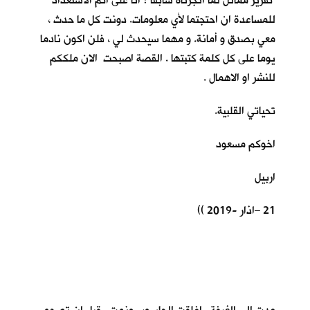
تقرير مماثل لما انجزناه سابقا ؟ انا على اتم الاستعداد
للمساعدة ان احتجتما لأي معلومات. دونت كل ما حدث ،
معي بصدق و أمانة. و مهما سيحدث لي ، فلن اكون نادما
يوما على كل كلمة كتبتها . القصة اصبحت الان ملككم
للنشر او الاهمال .
تحياتي القلبية.
اخوكم مسعود
اربيل
21 –اذار -2019 ))