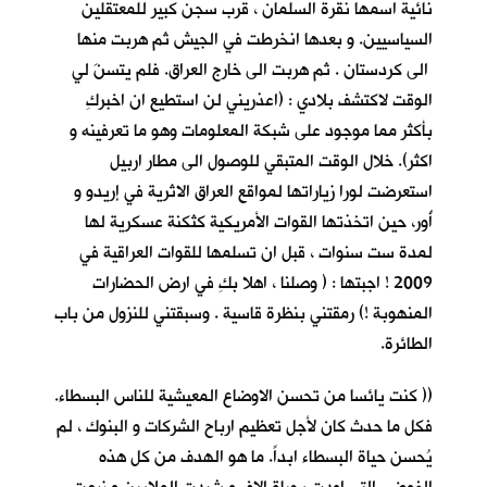
نائية اسمها نقرة السلمان ، قرب سجن كبير للمعتقلين
السياسيين. و بعدها انخرطت في الجيش ثم هربت منها
الى كردستان . ثم هربت الى خارج العراق. فلم يتسنَ لي
الوقت لاكتشف بلادي : (اعذريني لن استطيع ان اخبركِ
بأكثر مما موجود على شبكة المعلومات وهو ما تعرفينه و
اكثر). خلال الوقت المتبقي للوصول الى مطار اربيل
استعرضت لورا زياراتها لمواقع العراق الاثرية في إريدو و
أُور، حين اتخذتها القوات الأمريكية كثكنة عسكرية لها
لمدة ست سنوات ، قبل ان تسلمها للقوات العراقية في
2009 ! اجبتها : ( وصلنا ، اهلا بكِ في ارض الحضارات
المنهوبة !) رمقتني بنظرة قاسية . وسبقتني للنزول من باب
الطائرة.
(( كنت يائسا من تحسن الاوضاع المعيشية للناس البسطاء.
فكل ما حدث كان لأجل تعظيم ارباح الشركات و البنوك ، لم
يُحسن حياة البسطاء ابداً. ما هو الهدف من كل هذه