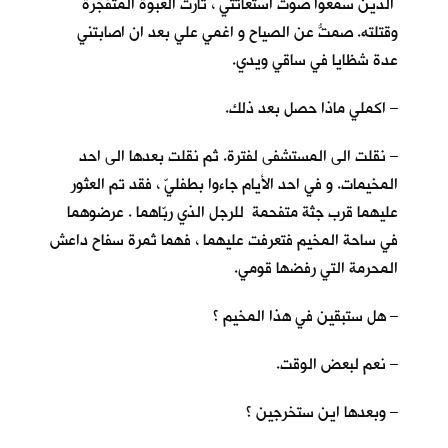
الذين سمعوا صوت استغاثتي ، ثارت العبوة المتفجرة
وقتلته. صمتُّ عن الصياح و اغمي علي بعد ان اصابتني
عدة شظايا في ساقي ويدي.
– اكملي ماذا حصل بعد ذلك.
– نقلت الى المستشفى لفترة. ثم نقلت بعدها الى احد
المخيمات. و في احد الأيام جاءوا بطفليّ ، فقد تم العثور
عليهما قرب جثة متفحمة للرجل الذي ربّاهما . عرضوهما
في ساحة المخيم فتعرفت عليهما ، فهما ثمرة سفاح داعش
المحرمة التي رفضها قومي.
– هل ستبقين في هذا المخيم ؟
– نعم لبعض الوقت.
– وبعدها اين ستخرجين ؟