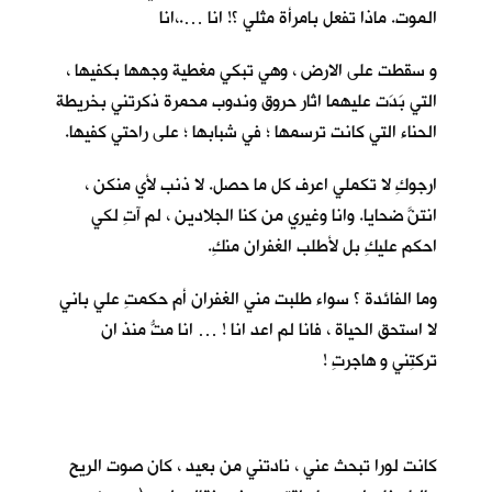
الموت. ماذا تفعل بامرأة مثلي ؟! انا ….،انا
و سقطت على الارض ، وهي تبكي مغطية وجهها بكفيها ،
التي بَدَت عليهما اثار حروق وندوب محمرة ذكرتني بخريطة
الحناء التي كانت ترسمها ؛ في شبابها ؛ على راحتي كفيها.
ارجوكِ لا تكملي اعرف كل ما حصل. لا ذنب لأي منكن ،
انتنَّ ضحايا. وانا وغيري من كنا الجلادين ، لم آتِ لكي
احكم عليكِ بل لأطلب الغفران منكِ.
وما الفائدة ؟ سواء طلبت مني الغفران أم حكمتِ علي باني
لا استحق الحياة ، فانا لم اعد انا ! … انا متُّ منذ ان
تركتِني و هاجرتِ !
كانت لورا تبحث عني ، نادتني من بعيد ، كان صوت الريح