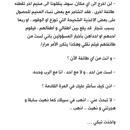
– لن اخرج الى اي مكان. سوف ينقلونا الى مخيم اخر تقطنه
طائفة اخرى . فقد اتشاجر مع بعض نساء المخيم للحصول
على بعض الاغذية الشحيحة التي توزع او الوقود ، او ربما
بسبب شجار قد يقع بين اطفالي و اطفالهم ، فيقوم
احدهم او احداهن بأخبار المسؤولين باني لستُ من
طائفتهم فيتم نقلي وهكذا يتكرر الأمر مرارا.
– و انتِ من اي طائفة الآن ؟
– لست من احد ، و لا مع احد . انا مع الرب وحده.
– اذن كيف سأعثر عليكِ في المرة القادمة ؟
– لا تبحث عني .. اذهب في سبيلك كما ذهبت سابقا و
هجرتني و ذهبت .. اذهب ..
واخذت تبكي …