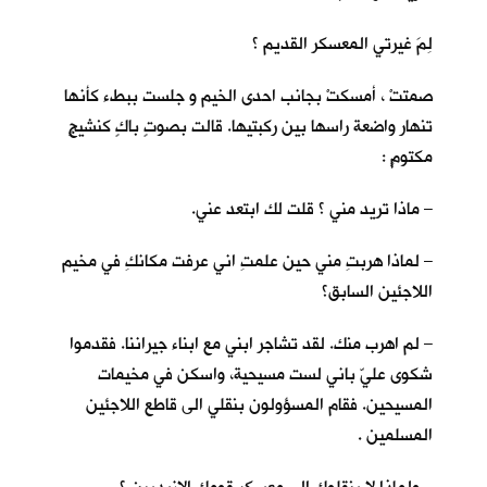
لِمَ غيرتي المعسكر القديم ؟
صمتتْ ، أمسكتْ بجانب احدى الخيم و جلست ببطء كأنها
تنهار واضعة راسها بين ركبتيها. قالت بصوتٍ باكٍ كنشيجٍ
مكتومٍ :
– ماذا تريد مني ؟ قلت لك ابتعد عني.
– لماذا هربتِ مني حين علمتِ اني عرفت مكانكِ في مخيم
اللاجئين السابق؟
– لم اهرب منك. لقد تشاجر ابني مع ابناء جيراننا. فقدموا
شكوى عليّ باني لست مسيحية، واسكن في مخيمات
المسيحين. فقام المسؤولون بنقلي الى قاطع اللاجئين
المسلمين .