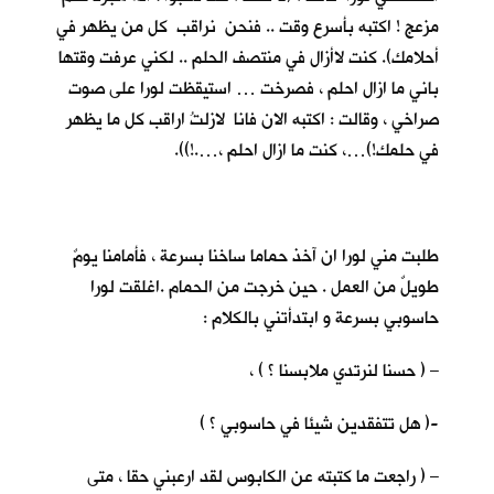
مزعج ! اكتبه بأسرع وقت .. فنحن نراقب كل من يظهر في
أحلامك). كنت لاأزال في منتصف الحلم .. لكني عرفت وقتها
باني ما ازال احلم ، فصرخت … استيقظت لورا على صوت
صراخي ، وقالت : اكتبه الان فانا لازلتُ اراقب كل ما يظهر
في حلمك!)…، كنت ما ازال احلم ،….!)).
طلبت مني لورا ان آخذ حماما ساخنا بسرعة ، فأمامنا يومٌ
طويلٌ من العمل . حين خرجت من الحمام .اغلقت لورا
حاسوبي بسرعة و ابتدأتني بالكلام :
– ( حسنا لنرتدي ملابسنا ؟ ) ،
-( هل تتفقدين شيئا في حاسوبي ؟ )
– ( راجعت ما كتبته عن الكابوس لقد ارعبني حقا ، متى