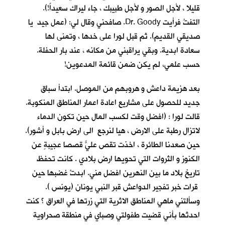
قليلا ، لأجل الصور و لأجل طبيبك ، جاء ليراك سعيداً!).
التفتُ فرأيت Dr. Goody. صافحني وقال لي: (عمل جيد يا
صديقي القديم). ثم قبل لورا على خدها ، وتمنى لها
سعادة ابدية. وبقي يراقبني من مكانه ، عند بار الحفلة.
حسب علمي، لم يكن ضمن قائمة المدعوين!
بعد هزيمة داعش و هروبهم من الموصل. ابتدأ سباق
جديد للحصول على مشاريع اعادة اعمار المناطق المنكوبة.
قالت لورا : (افضل وقت لكسب المال حين تكون الدماء
لاتزال رطبة على الارض ، هيا لنرجع الى ارض بابل و أشور).
حين صعدنا الطائرة ، اخذت تقص عليّ قصصاً عجيبةٍ عن
الكنوز و الثروات التي تحويها ارض بلادي . كانت تحفظ
تاريخ بلاد ما بين النهرين افضل مني. ابدتْ غضبها حين
قرات خبر تفجير الدواعش قبر النبي يونان (يونس ).
وسألتني ماهي المناطق الاثرية التي زرتها في العراق ؟ كنت
احدثها بأني قضيت طفولتي وصباي في منطقة صحراوية