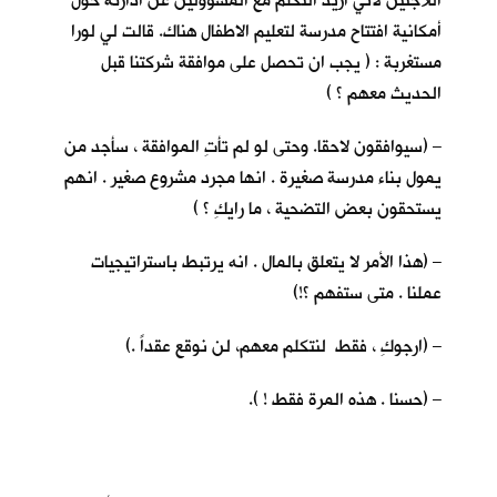
اللاجئين لأني اريد التكلم مع المسؤولين عن ادارته حول
أمكانية افتتاح مدرسة لتعليم الاطفال هناك. قالت لي لورا
مستغربة : ( يجب ان تحصل على موافقة شركتنا قبل
الحديث معهم ؟ )
– (سيوافقون لاحقا. وحتى لو لم تأتِ الموافقة ، سأجد من
يمول بناء مدرسة صغيرة . انها مجرد مشروع صغير . انهم
يستحقون بعض التضحية ، ما رايكِ ؟ )
– (هذا الأمر لا يتعلق بالمال . انه يرتبط باستراتيجيات
عملنا . متى ستفهم ؟!)
– (ارجوكِ ، فقط لنتكلم معهم، لن نوقع عقداً .)
– (حسنا . هذه المرة فقط ! ).