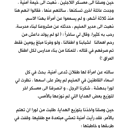
حين وصلنا الى معسكر اللاجئين . ذهبت الى خيمة أمنية .
وجدت عائلة اخرى تسكنها . سالتهم عنها ، فقالوا انهم هنا
منذ ثلاثة أشهر، و لم يسمعوا عن أمرأة بهذا الاسم.
ذهبت الى مدير المخيم ، حدثته عن مشروعنا لبناء مدرسة.
رحب به كثيرا. وقال لي ساخراً : ( لو لم يولد داعش من
رحم اهمالنا لشبابنا و اطفالنا ، ولو وفرنا مبلغ يومين فقط
تم صرفهم في قتاله ، لتمكنا من بناء مدارس لكل اطفال
العراق !)
سالته عن امرأة لها طفلان تُدعى أمنية. بحث في كل
اسماء القاطنين في المخيم لم يعثر على اسمها . نظرت لي
لورا بدهشة . شكرنا الرجل ، و انصرفنا الى معسكر اخر
لتوزيع بعض الهدايا التي لم نوزعها بالأمس.
حين وصلنا واخذنا بتوزيع الهدايا. طلبت من لورا ان تهتم
بالأمر. فقد رأيت أمنية تمشي مبتعدة مع طفليها. وقفت في
طريقها و خاطبتها :