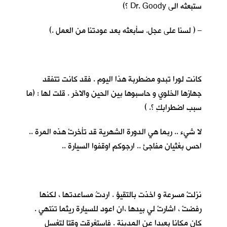
ستبعثه الى Dr. Goody ؟)
– ( لسنا على عجل. سأبعثه بعد عودتنا من العمل .)
كانت لورا تبدو مضطربة هذا اليوم . فقد كانت تتفقد
جهازها الخلوي و حاسبوها بين الحين والاخر . قلت لها : (ما
سبب اضطرابكِ ؟. )
لا شيء .. ربما هي الدورة الشهرية قد تأخرتْ هذه المرة ..
احس بغثيان مفاجئ .. ارجوكم اوقفوا السيارة ..
نزلتْ مسرعة و اخذت بالتقيؤ . اردتُ مساعدتها ، لكنها
رفضتْ ، اشارتْ لي بيدها ،ان اعود للسيارة ريثما تنتهي .
كان مكانا بعيدا عن المدينة . فاستغرقت وقتا لتغسل