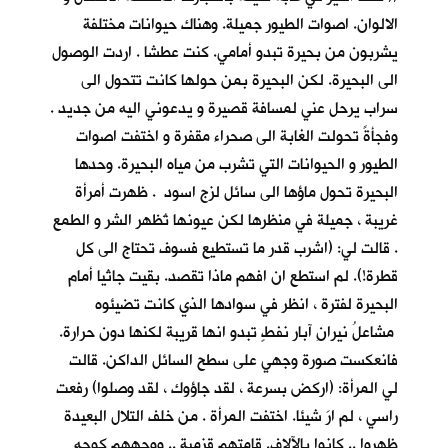
الالوان. اصوات الطيور جميلة. وهناك حيوانات مختلفة
يشربون من بحيرة تبدو أمامي. كنت عطشا . اردت الوصول
الى البحيرة. لكن البحيرة بمن حولها كانت تتحول الى
سراب يرحل عني لمسافة قصيرة و يدعوني اليه من جديد .
وفجأةً تحولت الغابة الى صحراء مقفرة و اختفت اصوات
الطيور و الحيوانات التي تشرب من مياه البحيرة. وحدها
البحيرة تحول ماؤها الى سائل لزج اسود . ظهرت أمرأة
غريبة ، جميلة في منظرها لكن عيونها تُظهر الشر و الطمع
. قالت لي: (اشرب قدر ما تستطيع فسوف تحتاج الى كل
قطرة!). لم استطع ان افهم ماذا تقصد. بقيت جاثيا أمام
البحيرة لفترة ، انظر في سوادها الذي كانت تضيئوه
مشاعلُ نيرانِ آبار نفطٍ تبدو انها قريبة لكنها دون حرارة.
فانعكست صورة وجهي على سطح السائل الداكن. قالت
لي المرأة: (اركض بسرعة ، لقد جاؤوك ، لقد وصلوا) رفعت
راسي ، لم ارَ شيئا. اختفت المرأة . من خلف التلال البعيدة
ظهروا .. كانوا بالآلاف. قامتهم قزمية .. ووجههم كوجه