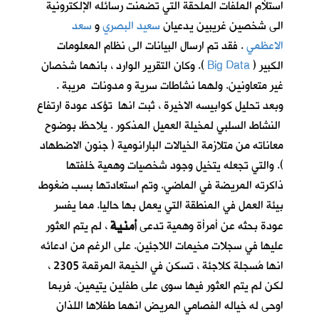
استلأم الملفات الملحقة التي تضمنت رسائله الإلكترونية
الى شخصين غريبين يدعيان
سعيد البصري
و
سعد
الاعظمي
. فقد تم ارسال البيانات الى نظام المعلومات
الكبير (
Big Data
). وكان التقرير الوارد ، بانهما شخصان
غير متعاونين. ولهما نشاطات سرية و مدونات مريبة .
وبعد تحليل كوابيسه الاخيرة ، ثبت انها تؤكد عودة ارتفاع
النشاط السلبي لمخيلة العميل المذكور . يلاحظ بوضوح
معاناته من متلازمة الخيالات البارانومية ( جنون الاضطهاد
). والتي تجعله يتخيل وجود شخصيات وهمية خلفتها
ذاكرته المريضة في الماضي. وتم استعادتها بسب ضغوط
بيئة العمل في المنطقة التي يعمل بها حاليا. مما يفسر
أمنية
عودة بحثه عن أمرأة وهمية تدعى
، لم يتم العثور
عليها في سجلات مخيمات اللاجئين. على الرغم من ادعائه
انها مُسجلة كلاجئة ، تسكن في الخيمة المرقمة 2305 ،
لكن لم يتم العثور فيها سوى على طفلين يتيمين. فربما
اوحى له خياله الفصامي المريض انهما طفلاها اللذان