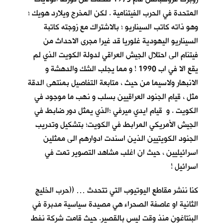
المتحدة في الحرب الفيتنامية . لكن المخرج ويلارد هويك ؛
وهو ذاته كاتب السيناريو ؛ بالاشتراك مع زوجته كاتبة
السيناريو اليهودية غلوريا قد غيرا مجرى الاحداث من
فيتنام الى احتلال الجيش العراقي لدولة الكويت الذي لم
يقع الا في اب 1990 ! و مما يجلب الشك والدهشة و
الانبهار ولاسيما من حيث ، متابعة التفاصيل بمنتهى الدقة
مثل ، قيام الجنود العراقيين بسلب و نهب ما موجود في
الكويت . و قيام ايدي ميرفي ؛الذي يمثل دور ضابط في
الجيش الأمريكي المرابط في الكويت؛ بتشكيل وتدريب
الجنود الكويتيين الذين اسندت ادوارهم الى ممثلين
اسرائيليين ، حيث ان اغلب مشاهد التصوير تمت في
اسرائيل !
كنا ننشر مقاطع اليوتيوب التي تتحدث … ((حرب الخليج
الثانية او عاصفة الصحراء هي مصيدة سياسية مدبرة في
البنتاغون منذ وقت ليس بالقصير. حيث قامت شركة نفط