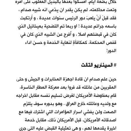
خلال بضعة أيام. أمسكوا بعدها بالبديل المغلوب على أمره
وتمت محاكمته. لم يكن يقدر ان يدَّعي انه شبيه صدام ،
فقد قبلَ أنْ يلعبَ دور الرئيس سنوات عديدة ، و اُرتكبت
باسمه جرائم عديدة ! او ربما تم التضحية بميخائيل الذي
كان في قبضتهم اصلا ، و أُفرِج عن الشبيه الذي كان في
قفص المحكمة. كمكافأةٍ لنهاية الخدمة و حسن اداء
الدور!
السيناريو الثالث
#
حين علم صدام ان قادة اجهزة المخابرات و الجيش و حتى
المقربين من عائلته قد فروا بعد معركة المطار الخاسرة.
قام بمفاوضة الأمريكان لغرض تسليم نفسه مقابل اخراجه
مع ولديه وعائلته خارج العراق . وهو بدوره سوف يلتزم
الصمت ولن يفشي اسرار المؤامرات التي اشترك فيها مع
اصدقائه الأمريكان. قبل الأمريكان ذلك. مقابل خدمة
اخيرة يقدمها لهم ، و هي تمثيلية القبض عليه التي جرى