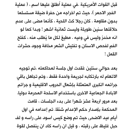
قبل القوات الأمريكية .في عملية اُطلقَ عليها اسم ، ( عملية
الفجر الاحمر ). حيث تم اخراجه من حفرة ضيقة مستسلما
بدون مقاومة . كان رجلا كث اللحية ، كأنما مضى على عدم
حلاقتها سنين طويلة وليست ثمانية اشهر ! وبدا كما لو
انه مخدرٌ وليس في وعيه . مطيعٌ لكل ما يُطلب منه ، كفتح
الفم لفحص الاسنان و تفتيش الشعر مخافة وجود حشرات
القمل !
بعد حوالي سنتين عُقدت اول جلسة لمحاكمته .تم توجيه
الاتهام له بارتكابه لجريمة واحدة فقط ، وتم تجاهل باقي
جرائمه الكبرى المتمثلة بإشعال الحروب الاقليمية و جرائم
الابادة الجماعية الاخرى باستخدام الاسلحة المحرمة دوليا.
بعد مرور اربعةَ عشرَ شهرا على بدء الجلسات ، قامت
المحكمة بإصدار حكم الإعدام شنقا. تم إعدامه في اول
أيام عيد الاضحى حيث تم وضع كيس اسود على راسه و لف
حبل غليظ على رقبته . و قيل ان راسه كاد ان ينفصل لقوة