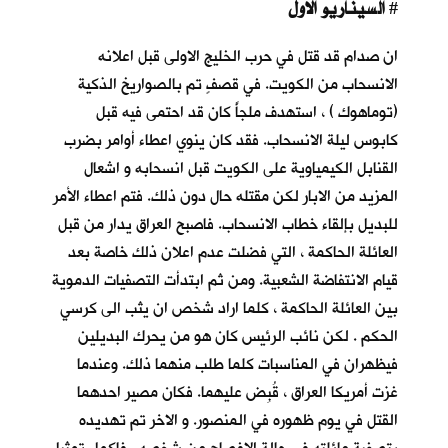
السيناريو الاول
#
ان صدام قد قتل في حرب الخليج الاولى قبل اعلانه
الانسحاب من الكويت. في قصفٍ تم بالصواريخ الذكية
(توماهوك ) ، استهدف ملجأً كان قد احتمى فيه قبل
كابوس ليلة الانسحاب
. فقد كان ينوي اعطاء أوامر بضرب
القنابل الكيمياوية على الكويت قبل انسحابه و اشعال
المزيد من الابار لكن مقتله حال دون ذلك. فتم اعطاء الأمر
للبديل بإلقاء خطاب الانسحاب. فاصبح العراق يدار من قبل
العائلة الحاكمة ، التي فضلت عدم اعلان ذلك خاصة بعد
قيام الانتفاضة الشعبية. ومن ثم ابتدأت التصفيات الدموية
بين العائلة الحاكمة ، كلما اراد شخص ان يثب الى كرسي
الحكم . لكن نائب الرئيس كان هو من يحرك البديلين
فيظهران في المناسبات كلما طلب منهما ذلك. وعندما
غزت أمريكا العراق ، قُبِض عليهما. فكان مصير احدهما
القتل في يوم ظهوره في المنصور. و الاخر تم تهديده