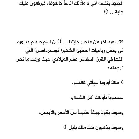
الجنود بنفسه أني لا ملأنك اناساً كالغوغاء فيرفعون عليك
جلبة….!))
كتب فرد اخر من عناصر خليتنا … (( ان اسم صدام قد ورد
في بعض رباعيات المتنبئ الشهير( نوستردامس) التي
الفها في القرن السادس عشر الميلادي. حيث وردت ما نص
ترجمته :
(( ملكُ أوروبا سيأتي كالنسر،
مصحوباً بأولئك أَهلَ الشمال،
وسوف يقودُ جيشاً عظيماً من الأحمر والأبيض،
وسوف يذهبون ضدّ ملك بابل .))