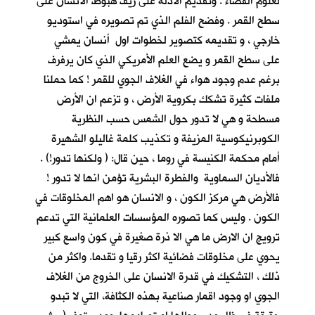
لعلوم الفضاء . وتقديم الادلة على زيف هبوط الانسان على
سطح القمر . وفضح الفلم الذي تم تصويره في استوديو
خارجي ، و تقديمه كتصوير لخطوات اول أنسان يمشي
على سطح القمر و يضع العلم الأمريكي الذي كان يرفرف
برغم عدم وجود هواء في الغلاف الجوي للقمر ! كما حملنا
ملفات كثيرة تشكك بكروية الأرض ، و تزعم ان الأرض
مسطحة و هي لا تدور حول الشمس حسب النظرية
الكوبرنيكوسية المزيفة و تكذيب كلمة غاليلو الشهيرة
أمام محكمة الكنيسة في روما ، حين قال: ( ولكنها تدور!) .
فالأديان السماوية والفطرة البشرية تؤمن انها لا تدور !
فالأرض هي مركز الكون ، و الانسان هو اهم المخلوقات في
الكون . وليس كما تصوره المؤسسات العلمانية التي تدعم
ترويج ان الارض ما هي الا ذرة صغيرة في كون واسع كبير
يحوي على مخلوقات فضائية اكثر رقيا و تقدما. واكثر من
ذلك ، التشكيك في قدرة الانسان على الخروج من الغلاف
الجوي او وجود اقمار صناعية بهذه الكثافة، التي لا تبدو