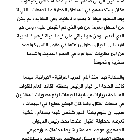
مستندين الى ان صدام استخدم عدة اشخاص يشبهونه.
فكان يستخدمهم في المناطق الخطرة و التجمعات ، التي لا
يود الحضور فيها الا بصورة دعائية. وفي النهاية ، لم يكن
من السهل معرفة من هو الذي تم القبض عليه ، ومن هو
الذي اُعدم ، ومن هو الباقي على قيد الحياة فيهم ؟! احجية
اقرب الى الخيال. نحاول زراعتها في عقول الناس كواحدة
من ابرز نظريات المؤامرة في العصر الحديث واشدها
سخرية و غموضاً.
والحكاية تبدا منذ أيام الحرب العراقية- الايرانية. حينما
كانت الحاجة الى قيام الرئيس بصفته القائد العام للقوات
المسلحة بزيارات ميدانية للجبهات لرفع معنويات المقاتلين
في جبهات القتال. ولما كان الوضع خطيرا في الجبهات ،
فيجب ان يقوم بهذا الدور شخص شبيه بصدام ، خشية
تعرضه لمحاولة اغتيال. عندها بحث رئيس الديوان
الجمهوري فوجد احد عشر شبيها محتملا. صوَّرهم في
مختلف الاوضاع و سجَّل اصواتهم وحركاتهم و سكناتهم