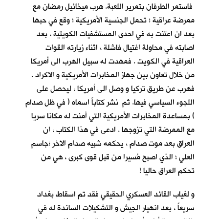
فاستمر الطرفان بتمرير اللعبة. هرب ميخائيل رمضان مع
ممرضة عراقية ؛ تحمل الجنسية الأمريكية ؛ وقع في حبها
بعد ان اعتنت به في احدى المستشفيات الكويتية ، بعد
اصابته في محاولة اغتيال فاشلة ، اثناء زيارته القوات
العراقية في الكويت . فمهدت له سبيل الهرب الى أمريكا
من خلال تعاون بين جهاز المخابرات الأمريكية و الاكراد .
فهرب عن طريق تركيا و وصل الى أمريكا ، ليحصل على
اللجوء السياسي فيها. ثم نشر كتاباً اسماه ( في ظل صدام
) بمساعدة المخابرات الأمريكية التي أمنت له مكانا سريا
مع الممرضة التي تزوجها . ادعى في هذا الكتاب ، ان
العراق بعد موت صدام ، يحكمه شبيه صدام الاخر ؛جاسم
العلي ؛ الذي اصبح مُسيرا من قبل قوى كبرى ، هي من
تحكم العراق حاليا !
و لغياب القائد العسكري الحقيقي فقد تم اسقاط بغداد
سريعاً ، بعد انهيار الجيش و التشكيلات الساندة له في