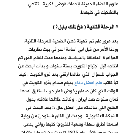
علوم الفضاء الحديثة لإحداث فوضى فكرية ، تنتهي
بالتشكيك في كليهما.
المرحلة الثانية ( فخ لملك بابل ! )
#
بعد مرور عام تم تهيئة ذهن الضحية للمرحلة الثانية.
وردنا الأمر من قبل ابي أسامة الحراني ببث نظريات
المؤامرة المتعلقة بالسياسة. وعندها عدت للفلم الذي تم
انتاجه قبل اجتياح الكويت بستة سنوات و بدأت ابحث عن
الجواب للسؤال الذي طالما ارقني بعد غزو الكويت : كيف
تبأ كاتب
فلم افضل دفاع
بقيام صدام بغزو الكويت في
الوقت الذي كان صدام يخوض غمار حرب استغرق أمدها
ثمان سنوات ضد ايران ، و كانت خلالها علاقته بدول
الخليج التي ساندته على افضل حال ؟! بعد البحث في
الشبكة العنكبوتية ، وجدت ان الفلم مُستوحىً من رواية
اسمها (طرق سهلة وصعبة للخروج) كتبها روائي يدعى
روبرت غروسباتش عام 1975 تتحدث عن تورط الولايات