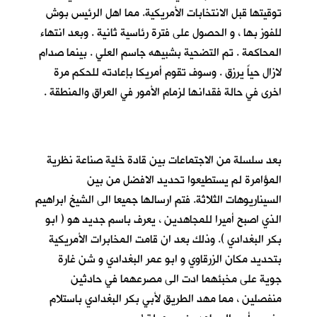
توقيتها قبل الانتخابات الأمريكية. مما اهل الرئيس بوش
للفوز بها ، و الحصول على فترة رئاسية ثانية . وبعد انتهاء
المحاكمة . تم التضحية بشبيهه جاسم العلي . بينما صدام
لازال حياً يرزق . وسوف تقوم أمريكا بإعادته للحكم مرة
اخرى في حالة فقدانها لزمام الأمور في العراق والمنطقة .
بعد سلسلة من الاجتماعات بين قادة خلية صناعة نظرية
المؤامرة لم يستطيعوا تحديد الافضل من بين
السيناريوهات الثلاثة. فتم ارسالها جميعا الى الشيخ ابراهيم
الذي اصبح أميرا للمجاهدين ، يعرف باسم جديد هو ( ابو
بكر البغدادي ). وذلك بعد ان قامت المخابرات الأمريكية
بتحديد مكان الزرقاوي و ابو عمر البغدادي و شن غارة
جوية على مخبئهما ادت الى مصرعهما في حادثين
منفصلين ، مما مهد الطريق لأبي بكر البغدادي باستلام