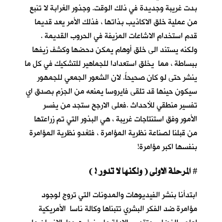
بدت غريبة وجديدة في ذلك الوقت. وجذور الغرابة لا تنبع
من عملية خلق الاكاذيب بذاتها ، فذلك الأمر يعد قديما
قدم استخدام الاشاعات المزيفة في الحروب القديمة .
ولكنه يستند الى خلق أوهام يمكن دحضها وكشف زيفها
ببساطة ، مما يخلق استعدادا للجماهير للتشكيك في كل ما
ينشر حتى لو كان صحيحاً. لان الشعور الجمعي للجمهور
سيكون حينها قد تلقى فايروسا يمنعه من الجزم بصدق اي
تفسير منطقي للأحداث .فعلى الارجح ستجد من يفسر
الأمور وفق استنتاجات غريبة ، هي البذور التي تم زراعتها
من قبلنا لصناعة نظرية المؤامرة ، فتغدو نظرية المؤامرة
بنفسها اكبر مؤامرة!
المرحلة الاولى ( ولكنها لا تدور ! )
#
ابتدأنا بنشر الفيديوهات والمدونات التي تروج لوجود
مؤامرة ضد الفكر البشري تتبناها وكالة ناسا الأمريكية