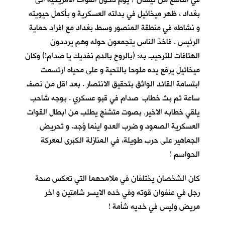
بغداد ، ظهر ميخائيل في بدلته العسكرية و بأكمل حيويته
و نشاطه في منطقة المنصور وسط بغداد مع افراد حماية
الرئيس . فاخذ الناس يتجمعون حوله وهم يرددون
الهتافات للترحيب به: (بالروح بالدم نفديك يا صدام!) وكان
ميخائيل يرفع يده ملوحا بالتحية و على محياه ارتسمت
ابتسامة القائد الواثق بتحقيق الانتصار . بعد اقل من نصف
ساعة تم بث خطاب صدام في قبو عسكري . بوجه شاحب
يلقي خطابه الاخير, بصوت متشنج يطلب من ابطال القوات
العسكرية الصمود و ضرب العدو اينما وُجد. و تحريض
الجماهير على حرب طويلة، في المنازلة الكبرى لمعركة
الحواسم !
كان الشخصان يختلفان في ملامحهما التي تعكس صحة
رجل في عنفوان قوته وفي خده الايسر شامتين و اخر
مريض وليس في خديه شأمة !