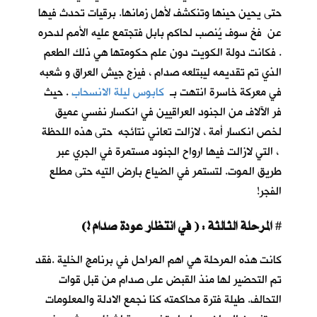
حتى يحين حينها وتنكشف لأهل زمانها. برقيات تحدث فيها
عن فخ سوف يُنصب لحاكم بابل فتجتمع عليه الأمم لدحره
. فكانت دولة الكويت دون علم حكومتها هي ذلك الطعم
الذي تم تقديمه ليبتلعه صدام ، فيزج جيش العراق و شعبه
في معركة خاسرة انتهت بـ
كابوس ليلة الانسحاب
. حيث
فر الآلاف من الجنود العراقيين في انكسار نفسي عميق
لخص انكسار أمة ، لازالت تعاني نتائجه حتى هذه اللحظة
، التي لازالت فيها ارواح الجنود مستمرة في الجري عبر
طريق الموت. لتستمر في الضياع بارض التيه حتى مطلع
الفجر!
المرحلة الثالثة : ( في انتظار عودة صدام !)
#
كانت هذه المرحلة هي اهم المراحل في برنامج الخلية .فقد
تم التحضير لها منذ القبض على صدام من قبل قوات
التحالف. طيلة فترة محاكمته كنا نجمع الادلة والمعلومات