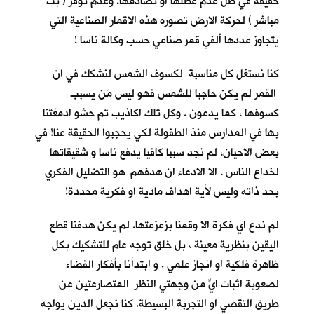
حقيقة في ظل عدم عطلها او تصادمها. وعدم توفر ( بث
مباشر ) لحركة الارض تصوره هذه الاقمار الصناعية التي
يتجاوز عددها ألفي قمر صناعي حسب وكالة ناسا !
كنا نستغل كل مناسبة لكسوف الشمس لنشكك في ان
القمر لم يكن حاجبا للشمس فهو ليس مَن يسبب
كسوفها ، كما يدعون . وكل تلك اكاذيب تم حشو ادمغتنا
بها في المدارس منذ الطفولة لكي يحجبوا الحقيقة عنا! في
بعض الاحيان، لم نجد سببا كافيا يدفع ناسا و شقيقاتها
لخداع الناس ، الا الادعاء ان هدفهم هو التضليل الفكري
بحد ذاته وليس لأية اهداف مادية او فكرية محددة!
لم ندع اي فكرة الا وقمنا بزعزعتها. لم يكن هدفنا قطع
اليقين بنظرية معينة ، بل خلق توجه عام للتشكيك بكل
ظاهرة فلكية او انجاز علمي . و ابتدأنا بأفكار الفضاء
لصعوبة اثبات ايٍّ من وجهتي النظر المتصارعتين عن
طريق التقصي او التجربة البسيطة. كنا نجعل الدين يواجه