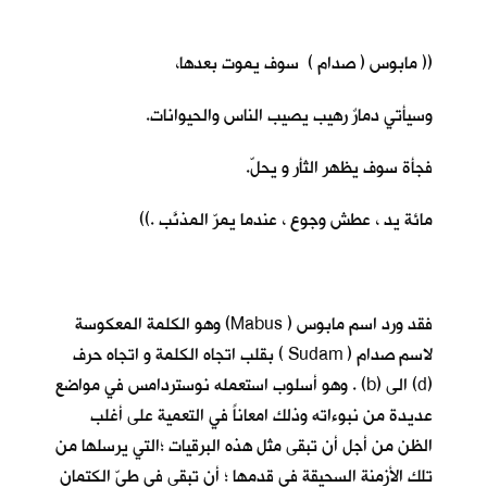
(( مابوس ( صدام ) سوف يموت بعدها،
وسيأتي دمارٌ رهيب يصيب الناس والحيوانات.
فجأة سوف يظهر الثأر و يحلّ.
مائة يد ، عطش وجوع ، عندما يمرّ المذنَّب .))
فقد ورد اسم مابوس ( Mabus) وهو الكلمة المعكوسة
لاسم صدام ( Sudam ) بقلب اتجاه الكلمة و اتجاه حرف
(d) الى (b) . وهو أسلوب استعمله نوستردامس في مواضع
عديدة من نبوءاته وذلك امعاناً في التعمية على أغلب
الظن من أجل أن تبقى مثل هذه البرقيات ؛التي يرسلها من
تلك الأزمنة السحيقة في قدمها ؛ أن تبقى في طيّ الكتمان