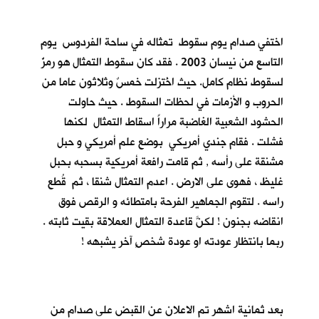
اختفي صدام يوم سقوط تمثاله في ساحة الفردوس يوم
التاسع من نيسان 2003 . فقد كان سقوط التمثال هو رمزٌ
لسقوط نظام كامل. حيث اخُتزلت خمسٌ وثلاثون عاما من
الحروب و الأزمات في لحظات السقوط . حيث حاولت
الحشود الشعبية الغاضبة مراراً اسقاط التمثال لكنها
فشلت . فقام جندي أمريكي بوضع علم أمريكي و حبل
مشنقة على رأسه , ثم قامت رافعة أمريكية بسحبه بحبل
غليظ ، فهوى على الارض . اعدم التمثال شنقا ، ثم قُطع
راسه . لتقوم الجماهير الفرحة بامتطائه و الرقص فوق
انقاضه بجنون ! لكنَّ قاعدة التمثال العملاقة بقيت ثابته .
ربما بانتظار عودته او عودة شخصٍ آخر يشبهه !
بعد ثمانية اشهر تم الاعلان عن القبض على صدام من