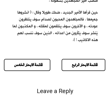
منصب أمير المجاهدين بسهولة !
حين قرأها الأمير الجديد ، ضحك طويلا وقال : ( انشروها
جميعها . فالمجاهدون المحبون لصدام سوف ينتظرون
عودته ، و الآخرون سوف ينتقمون لمقتله ، و المكذبون لما
يُنشر سوف يثأرون من اعدائه ، الذين سوف ننسب لهم
هذه الاكاذيب ! ).
قائمة الابحار الرابع
قائمة الابحار الخامس
Leave a Reply