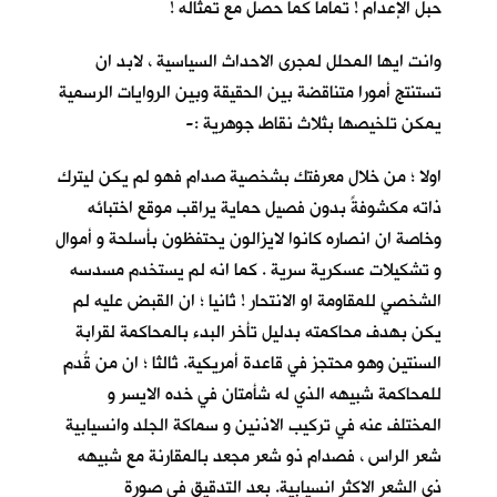
حبل الإعدام ! تماما كما حصل مع تمثاله !
وانت ايها المحلل لمجرى الاحداث السياسية ، لابد ان
تستنتج أمورا متناقضة بين الحقيقة وبين الروايات الرسمية
يمكن تلخيصها بثلاث نقاط جوهرية :-
اولا ؛ من خلال معرفتك بشخصية صدام فهو لم يكن ليترك
ذاته مكشوفةً بدون فصيل حماية يراقب موقع اختبائه
وخاصة ان انصاره كانوا لايزالون يحتفظون بأسلحة و أموال
و تشكيلات عسكرية سرية . كما انه لم يستخدم مسدسه
الشخصي للمقاومة او الانتحار ! ثانيا ؛ ان القبض عليه لم
يكن بهدف محاكمته بدليل تأخر البدء بالمحاكمة لقرابة
السنتين وهو محتجز في قاعدة أمريكية. ثالثا ؛ ان من قُدم
للمحاكمة شبيهه الذي له شأمتان في خده الايسر و
المختلف عنه في تركيب الاذنين و سماكة الجلد وانسيابية
شعر الراس ، فصدام ذو شعر مجعد بالمقارنة مع شبيهه
ذي الشعر الاكثر انسيابية. بعد التدقيق في صورة