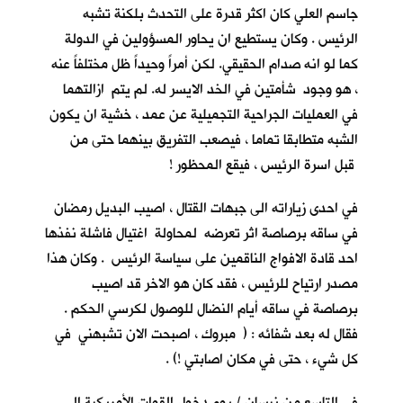
جاسم العلي كان اكثر قدرة على التحدث بلكنة تشبه
الرئيس . وكان يستطيع ان يحاور المسؤولين في الدولة
كما لو انه صدام الحقيقي. لكن أمراً وحيداً ظل مختلفاً عنه
، هو وجود شأمتين في الخد الايسر له. لم يتم ازالتهما
في العمليات الجراحية التجميلية عن عمد ، خشية ان يكون
الشبه متطابقا تماما ، فيصعب التفريق بينهما حتى من
قبل اسرة الرئيس ، فيقع المحظور !
في احدى زياراته الى جبهات القتال ، اصيب البديل رمضان
في ساقه برصاصة اثر تعرضه لمحاولة اغتيال فاشلة نفذها
احد قادة الافواج الناقمين على سياسة الرئيس . وكان هذا
مصدر ارتياح للرئيس ، فقد كان هو الاخر قد اصيب
برصاصة في ساقه أيام النضال للوصول لكرسي الحكم .
فقال له بعد شفائه : ( مبروك ، اصبحت الان تشبهني في
كل شيء ، حتى في مكان اصابتي !) .
في التاسع من نيسان / يوم دخول القوات الأمريكية الى