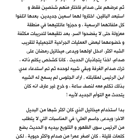
ثم عرضهم على صدام فاختار منهم شخصين فقط و
استبعد الباقين. اختاروا لهما اسمين جديدين. بعدها اتلفوا
كل ملفاتهما الرسمية ، و حجزوا عائلتيهما في منطقة
معزولة حتى لا يفضحوا السر. بعد تلقيهما لتدريبات مكثفة
و خضوعهما لبعض العمليات الجراحية التجميلية لتقريب
الشبه اكثر. ادخل اولهما ويدعى ميخائيل رمضان على
صدام. اخذا يتجاذبان الحديث . كانا كشخص يكلم ذاته .
ترك صدام الغرفة وبقي شبيه لوحده ثم تم استدعاء عدي
ابن الرئيس لمقابلته , اراد الجلوس لم يسمح له الشبيه
بذلك تكلم معه لنصف ساعة ، و خرج غير عارف انه كان
يتحدث مع التوأم الجديد لأبيه !
بدا استخدام ميخائيل الذي كان اكثر شبها من البديل
الاخر؛ ويدعى جاسم العلي؛ في المناسبات التي لا يتطلب
من الرئيس سوى الظهور و التلويح بيديه و الحديث بضع
كلمات قليلة . كان اصغر عمرا من صدام واكثر حيوية . لكن