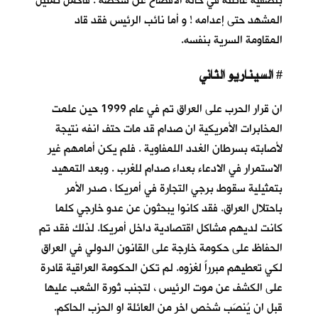
بتصفية عائلته في حالة الافصاح عن شخصه . فاكمل تمثيل
المشهد حتى إعدامه ! و أما نائب الرئيس فقد قاد
المقاومة السرية بنفسه.
السيناريو الثاني
#
ان قرار الحرب على العراق تم في عام 1999 حين علمت
المخابرات الأمريكية ان صدام قد مات حتف انفه نتيجة
لأصابته بسرطان الغدد اللمفاوية . فلم يكن أمامهم غير
الاستمرار في الادعاء بعداء صدام للغرب . وبعد التمهيد
بتمثيلية سقوط برجي التجارة في أمريكا ، صدر الأمر
باحتلال العراق. فقد كانوا يبحثون عن عدو خارجي كلما
كانت لديهم مشاكل اقتصادية داخل أمريكا. لذلك فقد تم
الحفاظ على حكومة خارجة على القانون الدولي في العراق
لكي تعطيهم مبرراً لغزوه. لم تكن الحكومة العراقية قادرة
على الكشف عن موت الرئيس ، لتجنب ثورة الشعب عليها
قبل ان يُنصَب شخص اخر من العائلة او الحزب الحاكم.