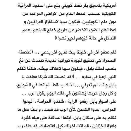
أمريكية بتعميق بئر نفط كويتي يقع على الحدود العراقية
الكويتية ليسحب النفط الخام من الاراضي العراقية من
دون علم الكويتيين. فيكون سببا لاستفزاز العراقيين و
اعطائهم الضوء الاخضر عن طريق خداع قادتهم بعدم
التدخل في حالة غزوهم لجيرانهم!))
قام عضو اخر في خليتنا ببث فديو اخر يدعي … ((عاصفة
الصحراء هي تحقيق لنبوءة توراتية قديمة تتحدث عن فخ
ينصب لملك بابل ، فيكون سببا لإهلاك جيشه. هكذا تكلم
النبي ارميا في سفره … ((قد نصبت لك شركا فعلقت يا
بابل وانت لم تعرفي … لذلك يسقط شبانها في الشوارع.
و كل رجال حربها يُهلكون في ذلك اليوم يقول الرب …
على اسوار بابل ارفعوا الراية ، شددوا الحراسة ، اقيموا
الحراس، اعدوا الكمين .لأن الرب قد قصد ، وأيضًا فعل ما
تكلم به على سكان بابل. ايتها الساكنة على مياه كثيرة
وافرة الخزائن ، قد اتت اخرتك كيل اغتصابك. قد حلف رب