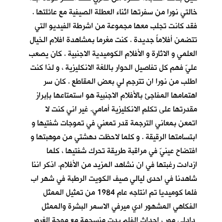
خالتي نورا من سفرتها اثناء العطلة الصيفية مع عائلتها .
فقد كانت تجلب معها مجموعة من اشرطة الفيديو التي
تتضمن أفلاماً جديدة . كنت مغرما بمشاهدة افلام الخيال
العلمي و الاثارة و الأفلام الكوميدية الاجنبية . كان يصعب
عليّ فهم كل تفاصيل الحوار باللغة الانكليزية ، و لذا كنت
اطلب من نورا ان تترجم لي بعض المقاطع . كان سر
اهتمامها المفاجئ بالأفلام الاجنبية هو استمتاعها بإبراز
مقدرتها على تكلم الانكليزية أمامي. غير اني كنت لا
اتمعن بمعاني الترجمة قدر تمعني في تموجات شفتيها و
ابتسامتها الرقيقة . و كلما لاحظت دهشتي من موهبتها و
افتضاح عينيّ في مراقبة طريقة تحرك شفتيها ، كلما
ازدادت رغبتها في ان نشاهد المزيد من الأفلام. اذكر اننا
شاهدنا في احدى ليالي صيف الكويت الرطبة في شهر اب
فلما كوميديا تم انتاجه عام 1984 من تمثيل الممثل
الفكاهي المشهور ادي ميرفي الاسمر البشرة والممثل
دادلي مور ، احداث الفلم بدت منسجمة مع موجة الغرور