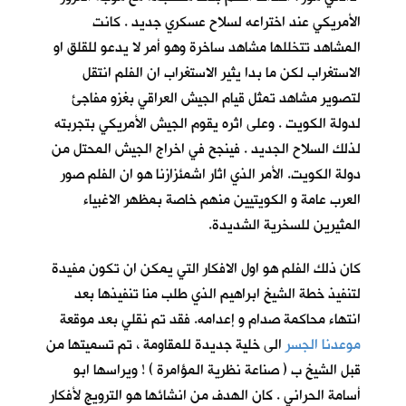
الأمريكي عند اختراعه لسلاح عسكري جديد . كانت
المشاهد تتخللها مشاهد ساخرة وهو أمر لا يدعو للقلق او
الاستغراب لكن ما بدا يثير الاستغراب ان الفلم انتقل
لتصوير مشاهد تمثل قيام الجيش العراقي بغزو مفاجئ
لدولة الكويت . وعلى اثره يقوم الجيش الأمريكي بتجربته
لذلك السلاح الجديد . فينجح في اخراج الجيش المحتل من
دولة الكويت. الأمر الذي اثار اشمئزازنا هو ان الفلم صور
العرب عامة و الكويتيين منهم خاصة بمظهر الاغبياء
المثيرين للسخرية الشديدة.
كان ذلك الفلم هو اول الافكار التي يمكن ان تكون مفيدة
لتنفيذ خطة الشيخ ابراهيم الذي طلب منا تنفيذها بعد
انتهاء محاكمة صدام و إعدامه. فقد تم نقلي بعد موقعة
موعدنا الجسر
الى خلية جديدة للمقاومة ، تم تسميتها من
قبل الشيخ ب ( صناعة نظرية المؤامرة ) ! ويراسها ابو
أسامة الحراني . كان الهدف من انشائها هو الترويج لأفكار