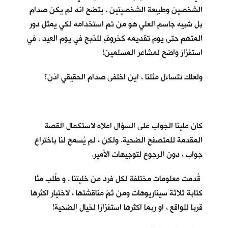
الشخصين وطبيعة الشخصيتين ، يتضح انه لم يكن صدام
بل شبيه جاسم العلي هو من تم استخدامه لكي يمثل دور
المتهم حتى يوم تقديمه كخروفٍ للذبح في يوم العيد ، في
استفزاز واضح لمشاعر المسلمين!
ولعلك تتساءل مثلنا ، اين اختفى صدام الحقيقي اذن؟
كان علينا الجواب على السؤال اعلاه لاستكمال القصة
المقدمة للمتصفح الضحية. ولكن ، لم يُسمح لنا باختراع
جواب ، دون الرجوع لتوجيهات الأمير.
قُدمت معلومات مختلفة لكل فرد من خليتنا . و طُلب منَّا
كتابة ثلاثة سيناريوهات ومن ثمّ مناقشتها ، لاختيار اكثرها
قربا للواقع ، او ربما اكثرها استفزازا لخيال الضحية!