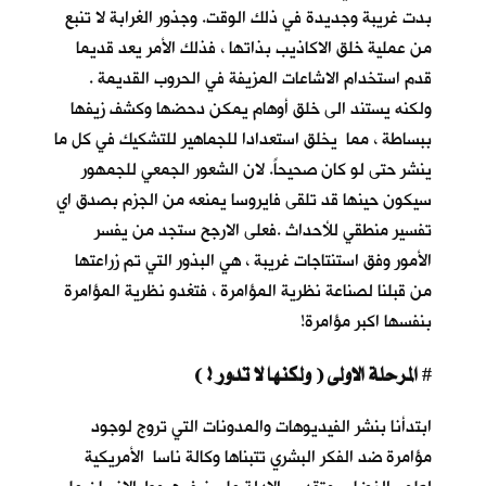
بدت غريبة وجديدة في ذلك الوقت. وجذور الغرابة لا تنبع
من عملية خلق الاكاذيب بذاتها ، فذلك الأمر يعد قديما
قدم استخدام الاشاعات المزيفة في الحروب القديمة .
ولكنه يستند الى خلق أوهام يمكن دحضها وكشف زيفها
ببساطة ، مما يخلق استعدادا للجماهير للتشكيك في كل ما
ينشر حتى لو كان صحيحاً. لان الشعور الجمعي للجمهور
سيكون حينها قد تلقى فايروسا يمنعه من الجزم بصدق اي
تفسير منطقي للأحداث .فعلى الارجح ستجد من يفسر
الأمور وفق استنتاجات غريبة ، هي البذور التي تم زراعتها
من قبلنا لصناعة نظرية المؤامرة ، فتغدو نظرية المؤامرة
بنفسها اكبر مؤامرة!
المرحلة الاولى ( ولكنها لا تدور ! )
#
ابتدأنا بنشر الفيديوهات والمدونات التي تروج لوجود
مؤامرة ضد الفكر البشري تتبناها وكالة ناسا الأمريكية