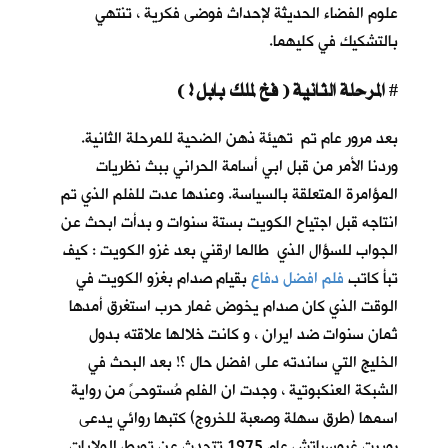
علوم الفضاء الحديثة لإحداث فوضى فكرية ، تنتهي
بالتشكيك في كليهما.
المرحلة الثانية ( فخ لملك بابل ! )
#
بعد مرور عام تم تهيئة ذهن الضحية للمرحلة الثانية.
وردنا الأمر من قبل ابي أسامة الحراني ببث نظريات
المؤامرة المتعلقة بالسياسة. وعندها عدت للفلم الذي تم
انتاجه قبل اجتياح الكويت بستة سنوات و بدأت ابحث عن
الجواب للسؤال الذي طالما ارقني بعد غزو الكويت : كيف
تبأ كاتب
فلم افضل دفاع
بقيام صدام بغزو الكويت في
الوقت الذي كان صدام يخوض غمار حرب استغرق أمدها
ثمان سنوات ضد ايران ، و كانت خلالها علاقته بدول
الخليج التي ساندته على افضل حال ؟! بعد البحث في
الشبكة العنكبوتية ، وجدت ان الفلم مُستوحىً من رواية
اسمها (طرق سهلة وصعبة للخروج) كتبها روائي يدعى
روبرت غروسباتش عام 1975 تتحدث عن تورط الولايات