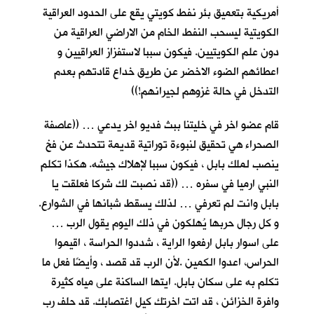
أمريكية بتعميق بئر نفط كويتي يقع على الحدود العراقية
الكويتية ليسحب النفط الخام من الاراضي العراقية من
دون علم الكويتيين. فيكون سببا لاستفزاز العراقيين و
اعطائهم الضوء الاخضر عن طريق خداع قادتهم بعدم
التدخل في حالة غزوهم لجيرانهم!))
قام عضو اخر في خليتنا ببث فديو اخر يدعي … ((عاصفة
الصحراء هي تحقيق لنبوءة توراتية قديمة تتحدث عن فخ
ينصب لملك بابل ، فيكون سببا لإهلاك جيشه. هكذا تكلم
النبي ارميا في سفره … ((قد نصبت لك شركا فعلقت يا
بابل وانت لم تعرفي … لذلك يسقط شبانها في الشوارع.
و كل رجال حربها يُهلكون في ذلك اليوم يقول الرب …
على اسوار بابل ارفعوا الراية ، شددوا الحراسة ، اقيموا
الحراس، اعدوا الكمين .لأن الرب قد قصد ، وأيضًا فعل ما
تكلم به على سكان بابل. ايتها الساكنة على مياه كثيرة
وافرة الخزائن ، قد اتت اخرتك كيل اغتصابك. قد حلف رب