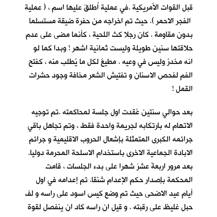
قبل القوات الأمريكية .في عملية اُطلقَ عليها اسم ، ( عملية
الفجر الاحمر ). حيث تم اخراجه من حفرة ضيقة مستسلما
بدون مقاومة . كان رجلا كث اللحية ، كأنما مضى على عدم
حلاقتها سنين طويلة وليست ثمانية اشهر ! وبدا كما لو
انه مخدرٌ وليس في وعيه . مطيعٌ لكل ما يُطلب منه ، كفتح
الفم لفحص الاسنان و تفتيش الشعر مخافة وجود حشرات
القمل !
بعد حوالي سنتين عُقدت اول جلسة لمحاكمته .تم توجيه
الاتهام له بارتكابه لجريمة واحدة فقط ، وتم تجاهل باقي
جرائمه الكبرى المتمثلة بإشعال الحروب الاقليمية و جرائم
الابادة الجماعية الاخرى باستخدام الاسلحة المحرمة دوليا.
بعد مرور اربعةَ عشرَ شهرا على بدء الجلسات ، قامت
المحكمة بإصدار حكم الإعدام شنقا. تم إعدامه في اول
أيام عيد الاضحى حيث تم وضع كيس اسود على راسه و لف
حبل غليظ على رقبته . و قيل ان راسه كاد ان ينفصل لقوة