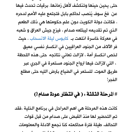
حتى يحين حينها وتنكشف لأهل زمانها. برقيات تحدث فيها
عن فخ سوف يُنصب لحاكم بابل فتجتمع عليه الأمم لدحره
. فكانت دولة الكويت دون علم حكومتها هي ذلك الطعم
الذي تم تقديمه ليبتلعه صدام ، فيزج جيش العراق و شعبه
في معركة خاسرة انتهت بـ
كابوس ليلة الانسحاب
. حيث
فر الآلاف من الجنود العراقيين في انكسار نفسي عميق
لخص انكسار أمة ، لازالت تعاني نتائجه حتى هذه اللحظة
، التي لازالت فيها ارواح الجنود مستمرة في الجري عبر
طريق الموت. لتستمر في الضياع بارض التيه حتى مطلع
الفجر!
المرحلة الثالثة : ( في انتظار عودة صدام !)
#
كانت هذه المرحلة هي اهم المراحل في برنامج الخلية .فقد
تم التحضير لها منذ القبض على صدام من قبل قوات
التحالف. طيلة فترة محاكمته كنا نجمع الادلة والمعلومات