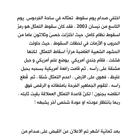
اختفي صدام يوم سقوط تمثاله في ساحة الفردوس يوم
التاسع من نيسان 2003 . فقد كان سقوط التمثال هو رمزٌ
لسقوط نظام كامل. حيث اخُتزلت خمسٌ وثلاثون عاما من
الحروب و الأزمات في لحظات السقوط . حيث حاولت
الحشود الشعبية الغاضبة مراراً اسقاط التمثال لكنها
فشلت . فقام جندي أمريكي بوضع علم أمريكي و حبل
مشنقة على رأسه , ثم قامت رافعة أمريكية بسحبه بحبل
غليظ ، فهوى على الارض . اعدم التمثال شنقا ، ثم قُطع
راسه . لتقوم الجماهير الفرحة بامتطائه و الرقص فوق
انقاضه بجنون ! لكنَّ قاعدة التمثال العملاقة بقيت ثابته .
ربما بانتظار عودته او عودة شخصٍ آخر يشبهه !
بعد ثمانية اشهر تم الاعلان عن القبض على صدام من