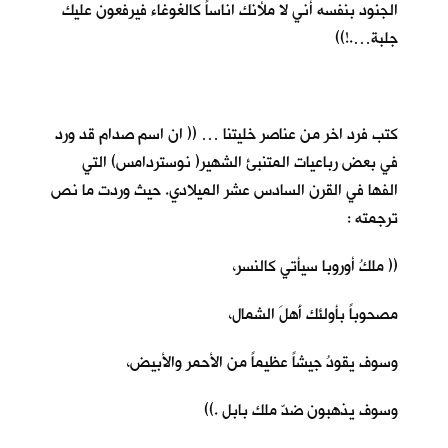
الجنود بنفسه أني لا ملأنك اناساً كالغوغاء فيرفعون عليك
جلبة….!))
كتب فرد اخر من عناصر خليتنا … (( ان اسم صدام قد ورد
في بعض رباعيات المتنبئ الشهير( نوستردامس) التي
الفها في القرن السادس عشر الميلادي. حيث وردت ما نص
ترجمته :
(( ملكُ أوروبا سيأتي كالنسر،
مصحوباً بأولئك أَهلَ الشمال،
وسوف يقودُ جيشاً عظيماً من الأحمر والأبيض،
وسوف يذهبون ضدّ ملك بابل .))