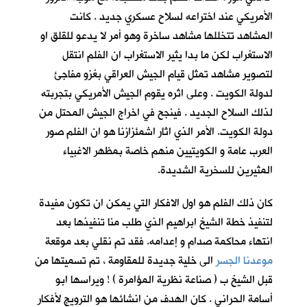
الأمريكي عند اختراعه لسلاح عسكري جديد . كانت
المشاهد تتخللها مشاهد ساخرة وهو أمر لا يدعو للقلق او
الاستغراب لكن ما بدا يثير الاستغراب ان الفلم انتقل
لتصوير مشاهد تمثل قيام الجيش العراقي بغزو مفاجئ
لدولة الكويت . وعلى اثره يقوم الجيش الأمريكي بتجربته
لذلك السلاح الجديد . فينجح في اخراج الجيش المحتل من
دولة الكويت. الأمر الذي اثار اشمئزازنا هو ان الفلم صور
العرب عامة و الكويتيين منهم خاصة بمظهر الاغبياء
المثيرين للسخرية الشديدة.
كان ذلك الفلم هو اول الافكار التي يمكن ان تكون مفيدة
لتنفيذ خطة الشيخ ابراهيم الذي طلب منا تنفيذها بعد
انتهاء محاكمة صدام و إعدامه. فقد تم نقلي بعد موقعة
موعدنا الجسر
الى خلية جديدة للمقاومة ، تم تسميتها من
قبل الشيخ ب ( صناعة نظرية المؤامرة ) ! ويراسها ابو
أسامة الحراني . كان الهدف من انشائها هو الترويج لأفكار