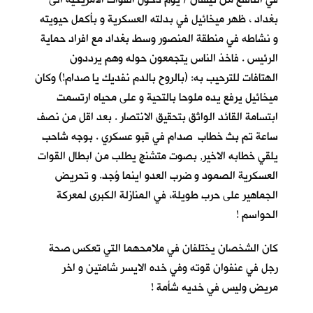
بغداد ، ظهر ميخائيل في بدلته العسكرية و بأكمل حيويته
و نشاطه في منطقة المنصور وسط بغداد مع افراد حماية
الرئيس . فاخذ الناس يتجمعون حوله وهم يرددون
الهتافات للترحيب به: (بالروح بالدم نفديك يا صدام!) وكان
ميخائيل يرفع يده ملوحا بالتحية و على محياه ارتسمت
ابتسامة القائد الواثق بتحقيق الانتصار . بعد اقل من نصف
ساعة تم بث خطاب صدام في قبو عسكري . بوجه شاحب
يلقي خطابه الاخير, بصوت متشنج يطلب من ابطال القوات
العسكرية الصمود و ضرب العدو اينما وُجد. و تحريض
الجماهير على حرب طويلة، في المنازلة الكبرى لمعركة
الحواسم !
كان الشخصان يختلفان في ملامحهما التي تعكس صحة
رجل في عنفوان قوته وفي خده الايسر شامتين و اخر
مريض وليس في خديه شأمة !