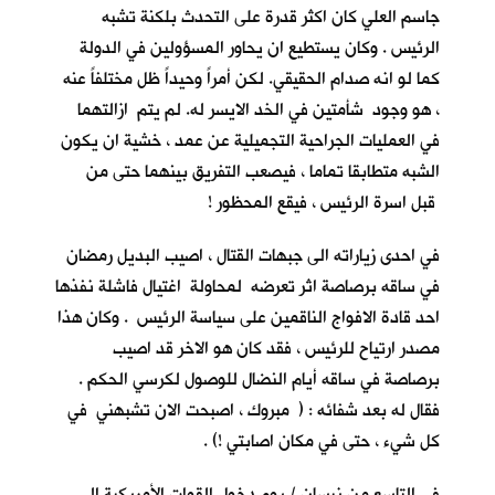
جاسم العلي كان اكثر قدرة على التحدث بلكنة تشبه
الرئيس . وكان يستطيع ان يحاور المسؤولين في الدولة
كما لو انه صدام الحقيقي. لكن أمراً وحيداً ظل مختلفاً عنه
، هو وجود شأمتين في الخد الايسر له. لم يتم ازالتهما
في العمليات الجراحية التجميلية عن عمد ، خشية ان يكون
الشبه متطابقا تماما ، فيصعب التفريق بينهما حتى من
قبل اسرة الرئيس ، فيقع المحظور !
في احدى زياراته الى جبهات القتال ، اصيب البديل رمضان
في ساقه برصاصة اثر تعرضه لمحاولة اغتيال فاشلة نفذها
احد قادة الافواج الناقمين على سياسة الرئيس . وكان هذا
مصدر ارتياح للرئيس ، فقد كان هو الاخر قد اصيب
برصاصة في ساقه أيام النضال للوصول لكرسي الحكم .
فقال له بعد شفائه : ( مبروك ، اصبحت الان تشبهني في
كل شيء ، حتى في مكان اصابتي !) .
في التاسع من نيسان / يوم دخول القوات الأمريكية الى