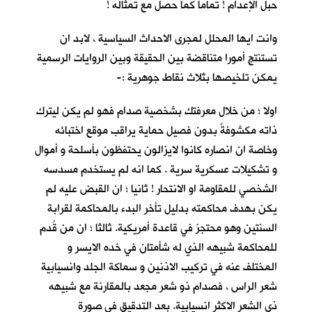
حبل الإعدام ! تماما كما حصل مع تمثاله !
وانت ايها المحلل لمجرى الاحداث السياسية ، لابد ان
تستنتج أمورا متناقضة بين الحقيقة وبين الروايات الرسمية
يمكن تلخيصها بثلاث نقاط جوهرية :-
اولا ؛ من خلال معرفتك بشخصية صدام فهو لم يكن ليترك
ذاته مكشوفةً بدون فصيل حماية يراقب موقع اختبائه
وخاصة ان انصاره كانوا لايزالون يحتفظون بأسلحة و أموال
و تشكيلات عسكرية سرية . كما انه لم يستخدم مسدسه
الشخصي للمقاومة او الانتحار ! ثانيا ؛ ان القبض عليه لم
يكن بهدف محاكمته بدليل تأخر البدء بالمحاكمة لقرابة
السنتين وهو محتجز في قاعدة أمريكية. ثالثا ؛ ان من قُدم
للمحاكمة شبيهه الذي له شأمتان في خده الايسر و
المختلف عنه في تركيب الاذنين و سماكة الجلد وانسيابية
شعر الراس ، فصدام ذو شعر مجعد بالمقارنة مع شبيهه
ذي الشعر الاكثر انسيابية. بعد التدقيق في صورة