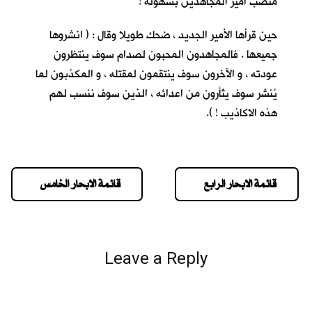
منصب أمير المجاهدين بسهولة !
حين قرأها الأمير الجديد ، ضحك طويلا وقال : ( انشروها
جميعها . فالمجاهدون المحبون لصدام سوف ينتظرون
عودته ، و الآخرون سوف ينتقمون لمقتله ، و المكذبون لما
يُنشر سوف يثأرون من اعدائه ، الذين سوف ننسب لهم
هذه الاكاذيب ! ).
قائمة الابحار الرابع
قائمة الابحار الخامس
Leave a Reply