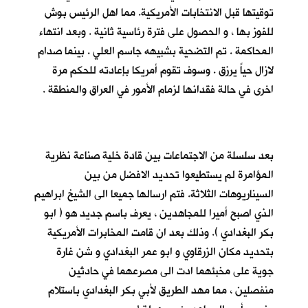
توقيتها قبل الانتخابات الأمريكية. مما اهل الرئيس بوش
للفوز بها ، و الحصول على فترة رئاسية ثانية . وبعد انتهاء
المحاكمة . تم التضحية بشبيهه جاسم العلي . بينما صدام
لازال حياً يرزق . وسوف تقوم أمريكا بإعادته للحكم مرة
اخرى في حالة فقدانها لزمام الأمور في العراق والمنطقة .
بعد سلسلة من الاجتماعات بين قادة خلية صناعة نظرية
المؤامرة لم يستطيعوا تحديد الافضل من بين
السيناريوهات الثلاثة. فتم ارسالها جميعا الى الشيخ ابراهيم
الذي اصبح أميرا للمجاهدين ، يعرف باسم جديد هو ( ابو
بكر البغدادي ). وذلك بعد ان قامت المخابرات الأمريكية
بتحديد مكان الزرقاوي و ابو عمر البغدادي و شن غارة
جوية على مخبئهما ادت الى مصرعهما في حادثين
منفصلين ، مما مهد الطريق لأبي بكر البغدادي باستلام