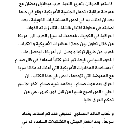
فاستمر الطرفان بتمرير اللعبة. هرب ميخائيل رمضان مع
ممرضة عراقية ؛ تحمل الجنسية الأمريكية ؛ وقع في حبها
بعد ان اعتنت به في احدى المستشفيات الكويتية ، بعد
اصابته في محاولة اغتيال فاشلة ، اثناء زيارته القوات
العراقية في الكويت . فمهدت له سبيل الهرب الى أمريكا
من خلال تعاون بين جهاز المخابرات الأمريكية و الاكراد .
فهرب عن طريق تركيا و وصل الى أمريكا ، ليحصل على
اللجوء السياسي فيها. ثم نشر كتاباً اسماه ( في ظل صدام
) بمساعدة المخابرات الأمريكية التي أمنت له مكانا سريا
مع الممرضة التي تزوجها . ادعى في هذا الكتاب ، ان
العراق بعد موت صدام ، يحكمه شبيه صدام الاخر ؛جاسم
العلي ؛ الذي اصبح مُسيرا من قبل قوى كبرى ، هي من
تحكم العراق حاليا !
و لغياب القائد العسكري الحقيقي فقد تم اسقاط بغداد
سريعاً ، بعد انهيار الجيش و التشكيلات الساندة له في