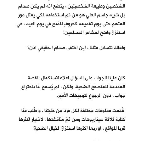
الشخصين وطبيعة الشخصيتين ، يتضح انه لم يكن صدام
بل شبيه جاسم العلي هو من تم استخدامه لكي يمثل دور
المتهم حتى يوم تقديمه كخروفٍ للذبح في يوم العيد ، في
استفزاز واضح لمشاعر المسلمين!
ولعلك تتساءل مثلنا ، اين اختفى صدام الحقيقي اذن؟
كان علينا الجواب على السؤال اعلاه لاستكمال القصة
المقدمة للمتصفح الضحية. ولكن ، لم يُسمح لنا باختراع
جواب ، دون الرجوع لتوجيهات الأمير.
قُدمت معلومات مختلفة لكل فرد من خليتنا . و طُلب منَّا
كتابة ثلاثة سيناريوهات ومن ثمّ مناقشتها ، لاختيار اكثرها
قربا للواقع ، او ربما اكثرها استفزازا لخيال الضحية!