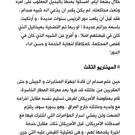
خلال بضعة أيام. أمسكوا بعدها بالبديل المغلوب على أمره
وتمت محاكمته. لم يكن يقدر ان يدَّعي انه شبيه صدام ،
فقد قبلَ أنْ يلعبَ دور الرئيس سنوات عديدة ، و اُرتكبت
باسمه جرائم عديدة ! او ربما تم التضحية بميخائيل الذي
كان في قبضتهم اصلا ، و أُفرِج عن الشبيه الذي كان في
قفص المحكمة. كمكافأةٍ لنهاية الخدمة و حسن اداء
الدور!
السيناريو الثالث
#
حين علم صدام ان قادة اجهزة المخابرات و الجيش و حتى
المقربين من عائلته قد فروا بعد معركة المطار الخاسرة.
قام بمفاوضة الأمريكان لغرض تسليم نفسه مقابل اخراجه
مع ولديه وعائلته خارج العراق . وهو بدوره سوف يلتزم
الصمت ولن يفشي اسرار المؤامرات التي اشترك فيها مع
اصدقائه الأمريكان. قبل الأمريكان ذلك. مقابل خدمة
اخيرة يقدمها لهم ، و هي تمثيلية القبض عليه التي جرى