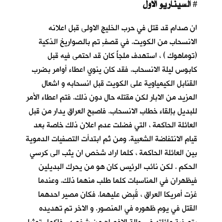
السيناريو الاول
#
ان صدام قد قتل في حرب الخليج الاولى قبل اعلانه
الانسحاب من الكويت. في قصفٍ تم بالصواريخ الذكية
(توماهوك ) ، استهدف ملجأً كان قد احتمى فيه قبل
كابوس ليلة الانسحاب
. فقد كان ينوي اعطاء أوامر بضرب
القنابل الكيمياوية على الكويت قبل انسحابه و اشعال
المزيد من الابار لكن مقتله حال دون ذلك. فتم اعطاء الأمر
للبديل بإلقاء خطاب الانسحاب. فاصبح العراق يدار من قبل
العائلة الحاكمة ، التي فضلت عدم اعلان ذلك خاصة بعد
قيام الانتفاضة الشعبية. ومن ثم ابتدأت التصفيات الدموية
بين العائلة الحاكمة ، كلما اراد شخص ان يثب الى كرسي
الحكم . لكن نائب الرئيس كان هو من يحرك البديلين
فيظهران في المناسبات كلما طلب منهما ذلك. وعندما
غزت أمريكا العراق ، قُبِض عليهما. فكان مصير احدهما
القتل في يوم ظهوره في المنصور. و الاخر تم تهديده