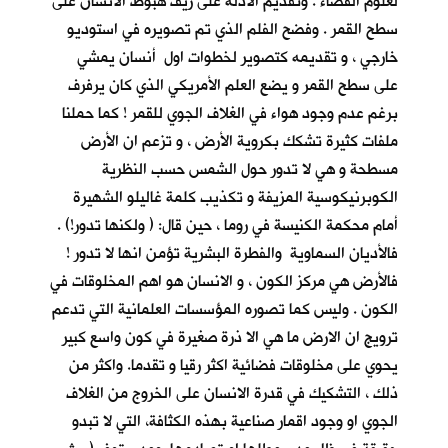
لعلوم الفضاء . وتقديم الادلة على زيف هبوط الانسان على
سطح القمر . وفضح الفلم الذي تم تصويره في استوديو
خارجي ، و تقديمه كتصوير لخطوات اول أنسان يمشي
على سطح القمر و يضع العلم الأمريكي الذي كان يرفرف
برغم عدم وجود هواء في الغلاف الجوي للقمر ! كما حملنا
ملفات كثيرة تشكك بكروية الأرض ، و تزعم ان الأرض
مسطحة و هي لا تدور حول الشمس حسب النظرية
الكوبرنيكوسية المزيفة و تكذيب كلمة غاليلو الشهيرة
أمام محكمة الكنيسة في روما ، حين قال: ( ولكنها تدور!) .
فالأديان السماوية والفطرة البشرية تؤمن انها لا تدور !
فالأرض هي مركز الكون ، و الانسان هو اهم المخلوقات في
الكون . وليس كما تصوره المؤسسات العلمانية التي تدعم
ترويج ان الارض ما هي الا ذرة صغيرة في كون واسع كبير
يحوي على مخلوقات فضائية اكثر رقيا و تقدما. واكثر من
ذلك ، التشكيك في قدرة الانسان على الخروج من الغلاف
الجوي او وجود اقمار صناعية بهذه الكثافة، التي لا تبدو