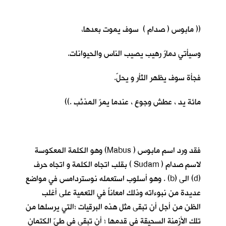
(( مابوس ( صدام ) سوف يموت بعدها،
وسيأتي دمارٌ رهيب يصيب الناس والحيوانات.
فجأة سوف يظهر الثأر و يحلّ.
مائة يد ، عطش وجوع ، عندما يمرّ المذنَّب .))
فقد ورد اسم مابوس ( Mabus) وهو الكلمة المعكوسة
لاسم صدام ( Sudam ) بقلب اتجاه الكلمة و اتجاه حرف
(d) الى (b) . وهو أسلوب استعمله نوستردامس في مواضع
عديدة من نبوءاته وذلك امعاناً في التعمية على أغلب
الظن من أجل أن تبقى مثل هذه البرقيات ؛التي يرسلها من
تلك الأزمنة السحيقة في قدمها ؛ أن تبقى في طيّ الكتمان