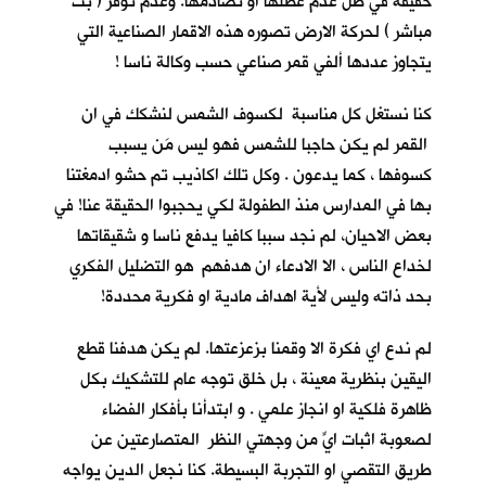
حقيقة في ظل عدم عطلها او تصادمها. وعدم توفر ( بث
مباشر ) لحركة الارض تصوره هذه الاقمار الصناعية التي
يتجاوز عددها ألفي قمر صناعي حسب وكالة ناسا !
كنا نستغل كل مناسبة لكسوف الشمس لنشكك في ان
القمر لم يكن حاجبا للشمس فهو ليس مَن يسبب
كسوفها ، كما يدعون . وكل تلك اكاذيب تم حشو ادمغتنا
بها في المدارس منذ الطفولة لكي يحجبوا الحقيقة عنا! في
بعض الاحيان، لم نجد سببا كافيا يدفع ناسا و شقيقاتها
لخداع الناس ، الا الادعاء ان هدفهم هو التضليل الفكري
بحد ذاته وليس لأية اهداف مادية او فكرية محددة!
لم ندع اي فكرة الا وقمنا بزعزعتها. لم يكن هدفنا قطع
اليقين بنظرية معينة ، بل خلق توجه عام للتشكيك بكل
ظاهرة فلكية او انجاز علمي . و ابتدأنا بأفكار الفضاء
لصعوبة اثبات ايٍّ من وجهتي النظر المتصارعتين عن
طريق التقصي او التجربة البسيطة. كنا نجعل الدين يواجه