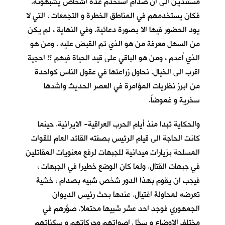
مستندين الى ان صدام استخدم عدة اشخاص يشبهونه.
فكان يستخدمهم في المناطق الخطرة و التجمعات ، التي لا
يود الحضور فيها الا بصورة دعائية. وفي النهاية ، لم يكن
من السهل معرفة من هو الذي تم القبض عليه ، ومن هو
الذي اُعدم ، ومن هو الباقي على قيد الحياة فيهم ؟! احجية
اقرب الى الخيال. نحاول زراعتها في عقول الناس كواحدة
من ابرز نظريات المؤامرة في العصر الحديث واشدها
سخرية و غموضاً.
والحكاية تبدا منذ أيام الحرب العراقية- الايرانية. حينما
كانت الحاجة الى قيام الرئيس بصفته القائد العام للقوات
المسلحة بزيارات ميدانية للجبهات لرفع معنويات المقاتلين
في جبهات القتال. ولما كان الوضع خطيرا في الجبهات ،
فيجب ان يقوم بهذا الدور شخص شبيه بصدام ، خشية
تعرضه لمحاولة اغتيال. عندها بحث رئيس الديوان
الجمهوري فوجد احد عشر شبيها محتملا. صوَّرهم في
مختلف الاوضاع و سجَّل اصواتهم وحركاتهم و سكناتهم