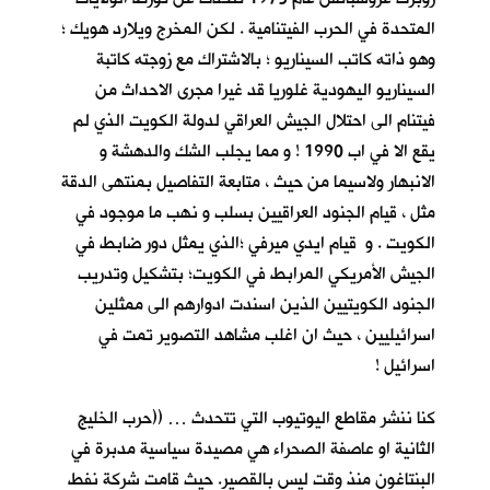
المتحدة في الحرب الفيتنامية . لكن المخرج ويلارد هويك ؛
وهو ذاته كاتب السيناريو ؛ بالاشتراك مع زوجته كاتبة
السيناريو اليهودية غلوريا قد غيرا مجرى الاحداث من
فيتنام الى احتلال الجيش العراقي لدولة الكويت الذي لم
يقع الا في اب 1990 ! و مما يجلب الشك والدهشة و
الانبهار ولاسيما من حيث ، متابعة التفاصيل بمنتهى الدقة
مثل ، قيام الجنود العراقيين بسلب و نهب ما موجود في
الكويت . و قيام ايدي ميرفي ؛الذي يمثل دور ضابط في
الجيش الأمريكي المرابط في الكويت؛ بتشكيل وتدريب
الجنود الكويتيين الذين اسندت ادوارهم الى ممثلين
اسرائيليين ، حيث ان اغلب مشاهد التصوير تمت في
اسرائيل !
كنا ننشر مقاطع اليوتيوب التي تتحدث … ((حرب الخليج
الثانية او عاصفة الصحراء هي مصيدة سياسية مدبرة في
البنتاغون منذ وقت ليس بالقصير. حيث قامت شركة نفط