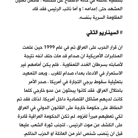
بتصفية عائلته في حالة الافصاح عن شخصه . فاكمل تمثيل
المشهد حتى إعدامه ! و أما نائب الرئيس فقد قاد
المقاومة السرية بنفسه.
السيناريو الثاني
#
ان قرار الحرب على العراق تم في عام 1999 حين علمت
المخابرات الأمريكية ان صدام قد مات حتف انفه نتيجة
لأصابته بسرطان الغدد اللمفاوية . فلم يكن أمامهم غير
الاستمرار في الادعاء بعداء صدام للغرب . وبعد التمهيد
بتمثيلية سقوط برجي التجارة في أمريكا ، صدر الأمر
باحتلال العراق. فقد كانوا يبحثون عن عدو خارجي كلما
كانت لديهم مشاكل اقتصادية داخل أمريكا. لذلك فقد تم
الحفاظ على حكومة خارجة على القانون الدولي في العراق
لكي تعطيهم مبرراً لغزوه. لم تكن الحكومة العراقية قادرة
على الكشف عن موت الرئيس ، لتجنب ثورة الشعب عليها
قبل ان يُنصَب شخص اخر من العائلة او الحزب الحاكم.