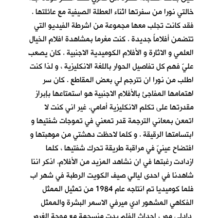
خالتي نورا من سفرتها اثناء العطلة الصيفية مع عائلتها .
فقد كانت تجلب معها مجموعة من اشرطة الفيديو التي
تتضمن أفلاماً جديدة . كنت مغرما بمشاهدة افلام الخيال
العلمي و الاثارة و الأفلام الكوميدية الاجنبية . كان يصعب
عليّ فهم كل تفاصيل الحوار باللغة الانكليزية ، و لذا كنت
اطلب من نورا ان تترجم لي بعض المقاطع . كان سر
اهتمامها المفاجئ بالأفلام الاجنبية هو استمتاعها بإبراز
مقدرتها على تكلم الانكليزية أمامي. غير اني كنت لا
اتمعن بمعاني الترجمة قدر تمعني في تموجات شفتيها و
ابتسامتها الرقيقة . و كلما لاحظت دهشتي من موهبتها و
افتضاح عينيّ في مراقبة طريقة تحرك شفتيها ، كلما
ازدادت رغبتها في ان نشاهد المزيد من الأفلام. اذكر اننا
شاهدنا في احدى ليالي صيف الكويت الرطبة في شهر اب
فلما كوميديا تم انتاجه عام 1984 من تمثيل الممثل
الفكاهي المشهور ادي ميرفي الاسمر البشرة والممثل
دادلي مور ، احداث الفلم بدت منسجمة مع موجة الغرور