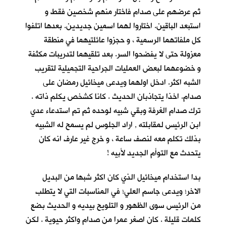
ثم عرضهم على صدام فاختار منهم شخصين فقط و
استبعد الباقين. اختاروا لهما اسمين جديدين. بعدها اتلفوا
كل ملفاتهما الرسمية ، و حجزوا عائلتيهما في منطقة
معزولة حتى لا يفضحوا السر. بعد تلقيهما لتدريبات مكثفة
و خضوعهما لبعض العمليات الجراحية التجميلية لتقريب
الشبه اكثر. ادخل اولهما ويدعى ميخائيل رمضان على
صدام. اخذا يتجاذبان الحديث . كانا كشخص يكلم ذاته .
ترك صدام الغرفة وبقي شبيه لوحده ثم تم استدعاء عدي
ابن الرئيس لمقابلته , اراد الجلوس لم يسمح له الشبيه
بذلك تكلم معه لنصف ساعة ، و خرج غير عارف انه كان
يتحدث مع التوأم الجديد لأبيه !
بدا استخدام ميخائيل الذي كان اكثر شبها من البديل
الاخر؛ ويدعى جاسم العلي؛ في المناسبات التي لا يتطلب
من الرئيس سوى الظهور و التلويح بيديه و الحديث بضع
كلمات قليلة . كان اصغر عمرا من صدام واكثر حيوية . لكن