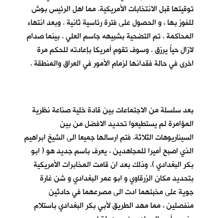
توقيتها قبل الانتخابات الأمريكية. مما اهل الرئيس بوش
للفوز بها ، و الحصول على فترة رئاسية ثانية . وبعد انتهاء
المحاكمة . تم التضحية بشبيهه جاسم العلي . بينما صدام
لازال حياً يرزق . وسوف تقوم أمريكا بإعادته للحكم مرة
اخرى في حالة فقدانها لزمام الأمور في العراق والمنطقة .
بعد سلسلة من الاجتماعات بين قادة خلية صناعة نظرية
المؤامرة لم يستطيعوا تحديد الافضل من بين
السيناريوهات الثلاثة. فتم ارسالها جميعا الى الشيخ ابراهيم
الذي اصبح أميرا للمجاهدين ، يعرف باسم جديد هو ( ابو
بكر البغدادي ). وذلك بعد ان قامت المخابرات الأمريكية
بتحديد مكان الزرقاوي و ابو عمر البغدادي و شن غارة
جوية على مخبئهما ادت الى مصرعهما في حادثين
منفصلين ، مما مهد الطريق لأبي بكر البغدادي باستلام