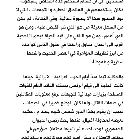
مستندين الى ان صدام استخدم عدة اشخاص يشبهونه.
فكان يستخدمهم في المناطق الخطرة و التجمعات ، التي لا
يود الحضور فيها الا بصورة دعائية. وفي النهاية ، لم يكن
من السهل معرفة من هو الذي تم القبض عليه ، ومن هو
الذي اُعدم ، ومن هو الباقي على قيد الحياة فيهم ؟! احجية
اقرب الى الخيال. نحاول زراعتها في عقول الناس كواحدة
من ابرز نظريات المؤامرة في العصر الحديث واشدها
سخرية و غموضاً.
والحكاية تبدا منذ أيام الحرب العراقية- الايرانية. حينما
كانت الحاجة الى قيام الرئيس بصفته القائد العام للقوات
المسلحة بزيارات ميدانية للجبهات لرفع معنويات المقاتلين
في جبهات القتال. ولما كان الوضع خطيرا في الجبهات ،
فيجب ان يقوم بهذا الدور شخص شبيه بصدام ، خشية
تعرضه لمحاولة اغتيال. عندها بحث رئيس الديوان
الجمهوري فوجد احد عشر شبيها محتملا. صوَّرهم في
مختلف الاوضاع و سجَّل اصواتهم وحركاتهم و سكناتهم