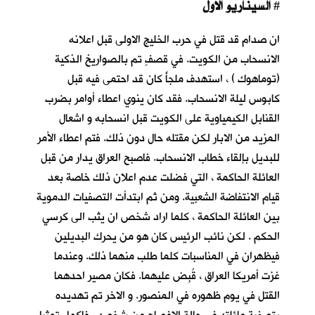
السيناريو الاول
#
ان صدام قد قتل في حرب الخليج الاولى قبل اعلانه
الانسحاب من الكويت. في قصفٍ تم بالصواريخ الذكية
(توماهوك ) ، استهدف ملجأً كان قد احتمى فيه قبل
كابوس ليلة الانسحاب
. فقد كان ينوي اعطاء أوامر بضرب
القنابل الكيمياوية على الكويت قبل انسحابه و اشعال
المزيد من الابار لكن مقتله حال دون ذلك. فتم اعطاء الأمر
للبديل بإلقاء خطاب الانسحاب. فاصبح العراق يدار من قبل
العائلة الحاكمة ، التي فضلت عدم اعلان ذلك خاصة بعد
قيام الانتفاضة الشعبية. ومن ثم ابتدأت التصفيات الدموية
بين العائلة الحاكمة ، كلما اراد شخص ان يثب الى كرسي
الحكم . لكن نائب الرئيس كان هو من يحرك البديلين
فيظهران في المناسبات كلما طلب منهما ذلك. وعندما
غزت أمريكا العراق ، قُبِض عليهما. فكان مصير احدهما
القتل في يوم ظهوره في المنصور. و الاخر تم تهديده