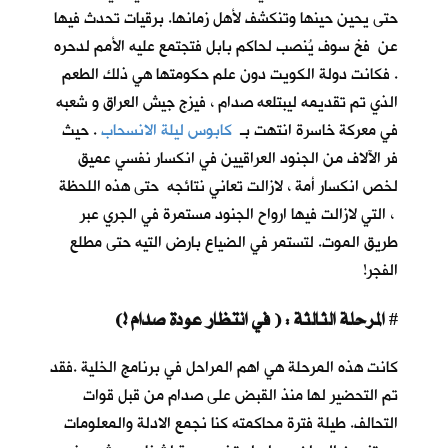
حتى يحين حينها وتنكشف لأهل زمانها. برقيات تحدث فيها
عن فخ سوف يُنصب لحاكم بابل فتجتمع عليه الأمم لدحره
. فكانت دولة الكويت دون علم حكومتها هي ذلك الطعم
الذي تم تقديمه ليبتلعه صدام ، فيزج جيش العراق و شعبه
في معركة خاسرة انتهت بـ
كابوس ليلة الانسحاب
. حيث
فر الآلاف من الجنود العراقيين في انكسار نفسي عميق
لخص انكسار أمة ، لازالت تعاني نتائجه حتى هذه اللحظة
، التي لازالت فيها ارواح الجنود مستمرة في الجري عبر
طريق الموت. لتستمر في الضياع بارض التيه حتى مطلع
الفجر!
المرحلة الثالثة : ( في انتظار عودة صدام !)
#
كانت هذه المرحلة هي اهم المراحل في برنامج الخلية .فقد
تم التحضير لها منذ القبض على صدام من قبل قوات
التحالف. طيلة فترة محاكمته كنا نجمع الادلة والمعلومات