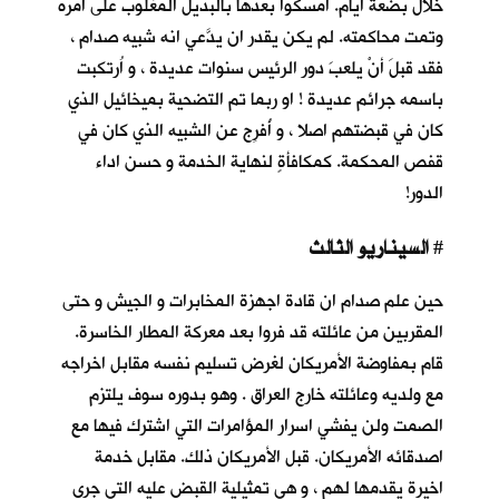
خلال بضعة أيام. أمسكوا بعدها بالبديل المغلوب على أمره
وتمت محاكمته. لم يكن يقدر ان يدَّعي انه شبيه صدام ،
فقد قبلَ أنْ يلعبَ دور الرئيس سنوات عديدة ، و اُرتكبت
باسمه جرائم عديدة ! او ربما تم التضحية بميخائيل الذي
كان في قبضتهم اصلا ، و أُفرِج عن الشبيه الذي كان في
قفص المحكمة. كمكافأةٍ لنهاية الخدمة و حسن اداء
الدور!
السيناريو الثالث
#
حين علم صدام ان قادة اجهزة المخابرات و الجيش و حتى
المقربين من عائلته قد فروا بعد معركة المطار الخاسرة.
قام بمفاوضة الأمريكان لغرض تسليم نفسه مقابل اخراجه
مع ولديه وعائلته خارج العراق . وهو بدوره سوف يلتزم
الصمت ولن يفشي اسرار المؤامرات التي اشترك فيها مع
اصدقائه الأمريكان. قبل الأمريكان ذلك. مقابل خدمة
اخيرة يقدمها لهم ، و هي تمثيلية القبض عليه التي جرى