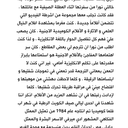
خالتي نورا من سفرتها اثناء العطلة الصيفية مع عائلتها .
فقد كانت تجلب معها مجموعة من اشرطة الفيديو التي
تتضمن أفلاماً جديدة . كنت مغرما بمشاهدة افلام الخيال
العلمي و الاثارة و الأفلام الكوميدية الاجنبية . كان يصعب
عليّ فهم كل تفاصيل الحوار باللغة الانكليزية ، و لذا كنت
اطلب من نورا ان تترجم لي بعض المقاطع . كان سر
اهتمامها المفاجئ بالأفلام الاجنبية هو استمتاعها بإبراز
مقدرتها على تكلم الانكليزية أمامي. غير اني كنت لا
اتمعن بمعاني الترجمة قدر تمعني في تموجات شفتيها و
ابتسامتها الرقيقة . و كلما لاحظت دهشتي من موهبتها و
افتضاح عينيّ في مراقبة طريقة تحرك شفتيها ، كلما
ازدادت رغبتها في ان نشاهد المزيد من الأفلام. اذكر اننا
شاهدنا في احدى ليالي صيف الكويت الرطبة في شهر اب
فلما كوميديا تم انتاجه عام 1984 من تمثيل الممثل
الفكاهي المشهور ادي ميرفي الاسمر البشرة والممثل
دادلي مور ، احداث الفلم بدت منسجمة مع موجة الغرور