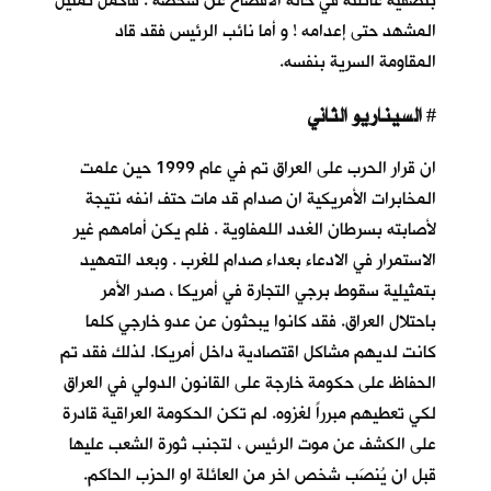
بتصفية عائلته في حالة الافصاح عن شخصه . فاكمل تمثيل
المشهد حتى إعدامه ! و أما نائب الرئيس فقد قاد
المقاومة السرية بنفسه.
السيناريو الثاني
#
ان قرار الحرب على العراق تم في عام 1999 حين علمت
المخابرات الأمريكية ان صدام قد مات حتف انفه نتيجة
لأصابته بسرطان الغدد اللمفاوية . فلم يكن أمامهم غير
الاستمرار في الادعاء بعداء صدام للغرب . وبعد التمهيد
بتمثيلية سقوط برجي التجارة في أمريكا ، صدر الأمر
باحتلال العراق. فقد كانوا يبحثون عن عدو خارجي كلما
كانت لديهم مشاكل اقتصادية داخل أمريكا. لذلك فقد تم
الحفاظ على حكومة خارجة على القانون الدولي في العراق
لكي تعطيهم مبرراً لغزوه. لم تكن الحكومة العراقية قادرة
على الكشف عن موت الرئيس ، لتجنب ثورة الشعب عليها
قبل ان يُنصَب شخص اخر من العائلة او الحزب الحاكم.