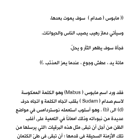
(( مابوس ( صدام ) سوف يموت بعدها،
وسيأتي دمارٌ رهيب يصيب الناس والحيوانات.
فجأة سوف يظهر الثأر و يحلّ.
مائة يد ، عطش وجوع ، عندما يمرّ المذنَّب .))
فقد ورد اسم مابوس ( Mabus) وهو الكلمة المعكوسة
لاسم صدام ( Sudam ) بقلب اتجاه الكلمة و اتجاه حرف
(d) الى (b) . وهو أسلوب استعمله نوستردامس في مواضع
عديدة من نبوءاته وذلك امعاناً في التعمية على أغلب
الظن من أجل أن تبقى مثل هذه البرقيات ؛التي يرسلها من
تلك الأزمنة السحيقة في قدمها ؛ أن تبقى في طيّ الكتمان