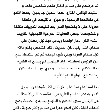
ثم عرضهم على صدام فاختار منهم شخصين فقط و
استبعد الباقين. اختاروا لهما اسمين جديدين. بعدها اتلفوا
كل ملفاتهما الرسمية ، و حجزوا عائلتيهما في منطقة
معزولة حتى لا يفضحوا السر. بعد تلقيهما لتدريبات مكثفة
و خضوعهما لبعض العمليات الجراحية التجميلية لتقريب
الشبه اكثر. ادخل اولهما ويدعى ميخائيل رمضان على
صدام. اخذا يتجاذبان الحديث . كانا كشخص يكلم ذاته .
ترك صدام الغرفة وبقي شبيه لوحده ثم تم استدعاء عدي
ابن الرئيس لمقابلته , اراد الجلوس لم يسمح له الشبيه
بذلك تكلم معه لنصف ساعة ، و خرج غير عارف انه كان
يتحدث مع التوأم الجديد لأبيه !
بدا استخدام ميخائيل الذي كان اكثر شبها من البديل
الاخر؛ ويدعى جاسم العلي؛ في المناسبات التي لا يتطلب
من الرئيس سوى الظهور و التلويح بيديه و الحديث بضع
كلمات قليلة . كان اصغر عمرا من صدام واكثر حيوية . لكن