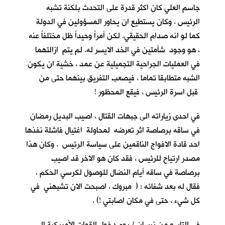
جاسم العلي كان اكثر قدرة على التحدث بلكنة تشبه
الرئيس . وكان يستطيع ان يحاور المسؤولين في الدولة
كما لو انه صدام الحقيقي. لكن أمراً وحيداً ظل مختلفاً عنه
، هو وجود شأمتين في الخد الايسر له. لم يتم ازالتهما
في العمليات الجراحية التجميلية عن عمد ، خشية ان يكون
الشبه متطابقا تماما ، فيصعب التفريق بينهما حتى من
قبل اسرة الرئيس ، فيقع المحظور !
في احدى زياراته الى جبهات القتال ، اصيب البديل رمضان
في ساقه برصاصة اثر تعرضه لمحاولة اغتيال فاشلة نفذها
احد قادة الافواج الناقمين على سياسة الرئيس . وكان هذا
مصدر ارتياح للرئيس ، فقد كان هو الاخر قد اصيب
برصاصة في ساقه أيام النضال للوصول لكرسي الحكم .
فقال له بعد شفائه : ( مبروك ، اصبحت الان تشبهني في
كل شيء ، حتى في مكان اصابتي !) .
في التاسع من نيسان / يوم دخول القوات الأمريكية الى