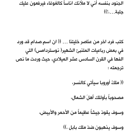
الجنود بنفسه أني لا ملأنك اناساً كالغوغاء فيرفعون عليك
جلبة….!))
كتب فرد اخر من عناصر خليتنا … (( ان اسم صدام قد ورد
في بعض رباعيات المتنبئ الشهير( نوستردامس) التي
الفها في القرن السادس عشر الميلادي. حيث وردت ما نص
ترجمته :
(( ملكُ أوروبا سيأتي كالنسر،
مصحوباً بأولئك أَهلَ الشمال،
وسوف يقودُ جيشاً عظيماً من الأحمر والأبيض،
وسوف يذهبون ضدّ ملك بابل .))