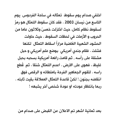
اختفي صدام يوم سقوط تمثاله في ساحة الفردوس يوم
التاسع من نيسان 2003 . فقد كان سقوط التمثال هو رمزٌ
لسقوط نظام كامل. حيث اخُتزلت خمسٌ وثلاثون عاما من
الحروب و الأزمات في لحظات السقوط . حيث حاولت
الحشود الشعبية الغاضبة مراراً اسقاط التمثال لكنها
فشلت . فقام جندي أمريكي بوضع علم أمريكي و حبل
مشنقة على رأسه , ثم قامت رافعة أمريكية بسحبه بحبل
غليظ ، فهوى على الارض . اعدم التمثال شنقا ، ثم قُطع
راسه . لتقوم الجماهير الفرحة بامتطائه و الرقص فوق
انقاضه بجنون ! لكنَّ قاعدة التمثال العملاقة بقيت ثابته .
ربما بانتظار عودته او عودة شخصٍ آخر يشبهه !
بعد ثمانية اشهر تم الاعلان عن القبض على صدام من