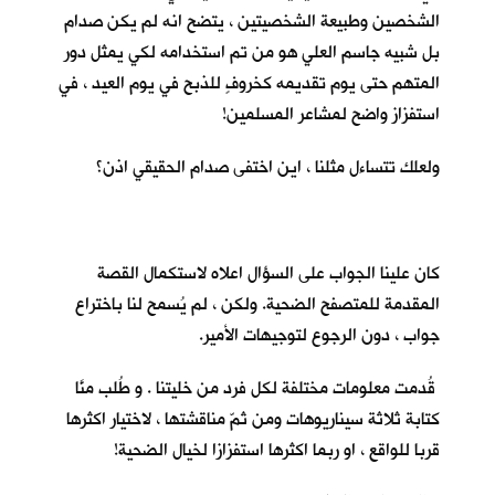
الشخصين وطبيعة الشخصيتين ، يتضح انه لم يكن صدام
بل شبيه جاسم العلي هو من تم استخدامه لكي يمثل دور
المتهم حتى يوم تقديمه كخروفٍ للذبح في يوم العيد ، في
استفزاز واضح لمشاعر المسلمين!
ولعلك تتساءل مثلنا ، اين اختفى صدام الحقيقي اذن؟
كان علينا الجواب على السؤال اعلاه لاستكمال القصة
المقدمة للمتصفح الضحية. ولكن ، لم يُسمح لنا باختراع
جواب ، دون الرجوع لتوجيهات الأمير.
قُدمت معلومات مختلفة لكل فرد من خليتنا . و طُلب منَّا
كتابة ثلاثة سيناريوهات ومن ثمّ مناقشتها ، لاختيار اكثرها
قربا للواقع ، او ربما اكثرها استفزازا لخيال الضحية!