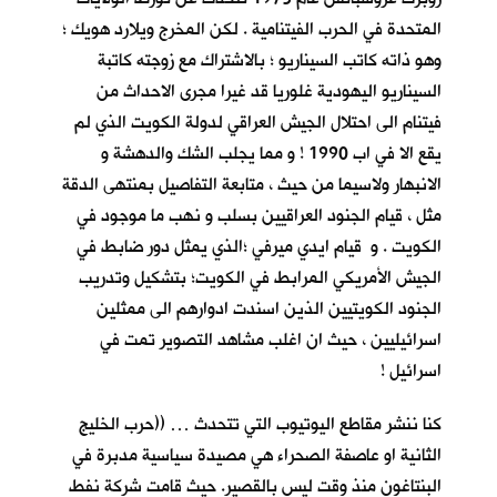
المتحدة في الحرب الفيتنامية . لكن المخرج ويلارد هويك ؛
وهو ذاته كاتب السيناريو ؛ بالاشتراك مع زوجته كاتبة
السيناريو اليهودية غلوريا قد غيرا مجرى الاحداث من
فيتنام الى احتلال الجيش العراقي لدولة الكويت الذي لم
يقع الا في اب 1990 ! و مما يجلب الشك والدهشة و
الانبهار ولاسيما من حيث ، متابعة التفاصيل بمنتهى الدقة
مثل ، قيام الجنود العراقيين بسلب و نهب ما موجود في
الكويت . و قيام ايدي ميرفي ؛الذي يمثل دور ضابط في
الجيش الأمريكي المرابط في الكويت؛ بتشكيل وتدريب
الجنود الكويتيين الذين اسندت ادوارهم الى ممثلين
اسرائيليين ، حيث ان اغلب مشاهد التصوير تمت في
اسرائيل !
كنا ننشر مقاطع اليوتيوب التي تتحدث … ((حرب الخليج
الثانية او عاصفة الصحراء هي مصيدة سياسية مدبرة في
البنتاغون منذ وقت ليس بالقصير. حيث قامت شركة نفط