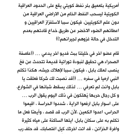
أمريكية بتعميق بئر نفط كويتي يقع على الحدود العراقية
الكويتية ليسحب النفط الخام من الاراضي العراقية من
دون علم الكويتيين. فيكون سببا لاستفزاز العراقيين و
اعطائهم الضوء الاخضر عن طريق خداع قادتهم بعدم
التدخل في حالة غزوهم لجيرانهم!))
قام عضو اخر في خليتنا ببث فديو اخر يدعي … ((عاصفة
الصحراء هي تحقيق لنبوءة توراتية قديمة تتحدث عن فخ
ينصب لملك بابل ، فيكون سببا لإهلاك جيشه. هكذا تكلم
النبي ارميا في سفره … ((قد نصبت لك شركا فعلقت يا
بابل وانت لم تعرفي … لذلك يسقط شبانها في الشوارع.
و كل رجال حربها يُهلكون في ذلك اليوم يقول الرب …
على اسوار بابل ارفعوا الراية ، شددوا الحراسة ، اقيموا
الحراس، اعدوا الكمين .لأن الرب قد قصد ، وأيضًا فعل ما
تكلم به على سكان بابل. ايتها الساكنة على مياه كثيرة
وافرة الخزائن ، قد اتت اخرتك كيل اغتصابك. قد حلف رب