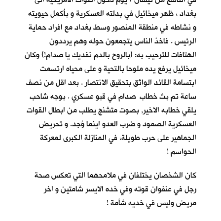
بغداد ، ظهر ميخائيل في بدلته العسكرية و بأكمل حيويته
و نشاطه في منطقة المنصور وسط بغداد مع افراد حماية
الرئيس . فاخذ الناس يتجمعون حوله وهم يرددون
الهتافات للترحيب به: (بالروح بالدم نفديك يا صدام!) وكان
ميخائيل يرفع يده ملوحا بالتحية و على محياه ارتسمت
ابتسامة القائد الواثق بتحقيق الانتصار . بعد اقل من نصف
ساعة تم بث خطاب صدام في قبو عسكري . بوجه شاحب
يلقي خطابه الاخير, بصوت متشنج يطلب من ابطال القوات
العسكرية الصمود و ضرب العدو اينما وُجد. و تحريض
الجماهير على حرب طويلة، في المنازلة الكبرى لمعركة
الحواسم !
كان الشخصان يختلفان في ملامحهما التي تعكس صحة
رجل في عنفوان قوته وفي خده الايسر شامتين و اخر
مريض وليس في خديه شأمة !