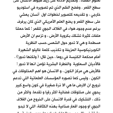
لعلوم الفضاء . وتقديم الادلة على زيف هبوط الانسان على
سطح القمر . وفضح الفلم الذي تم تصويره في استوديو
خارجي ، و تقديمه كتصوير لخطوات اول أنسان يمشي
على سطح القمر و يضع العلم الأمريكي الذي كان يرفرف
برغم عدم وجود هواء في الغلاف الجوي للقمر ! كما حملنا
ملفات كثيرة تشكك بكروية الأرض ، و تزعم ان الأرض
مسطحة و هي لا تدور حول الشمس حسب النظرية
الكوبرنيكوسية المزيفة و تكذيب كلمة غاليلو الشهيرة
أمام محكمة الكنيسة في روما ، حين قال: ( ولكنها تدور!) .
فالأديان السماوية والفطرة البشرية تؤمن انها لا تدور !
فالأرض هي مركز الكون ، و الانسان هو اهم المخلوقات في
الكون . وليس كما تصوره المؤسسات العلمانية التي تدعم
ترويج ان الارض ما هي الا ذرة صغيرة في كون واسع كبير
يحوي على مخلوقات فضائية اكثر رقيا و تقدما. واكثر من
ذلك ، التشكيك في قدرة الانسان على الخروج من الغلاف
الجوي او وجود اقمار صناعية بهذه الكثافة، التي لا تبدو