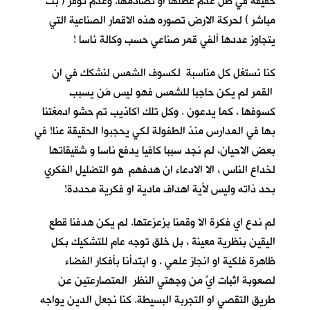
حقيقة في ظل عدم عطلها او تصادمها. وعدم توفر ( بث
مباشر ) لحركة الارض تصوره هذه الاقمار الصناعية التي
يتجاوز عددها ألفي قمر صناعي حسب وكالة ناسا !
كنا نستغل كل مناسبة لكسوف الشمس لنشكك في ان
القمر لم يكن حاجبا للشمس فهو ليس مَن يسبب
كسوفها ، كما يدعون . وكل تلك اكاذيب تم حشو ادمغتنا
بها في المدارس منذ الطفولة لكي يحجبوا الحقيقة عنا! في
بعض الاحيان، لم نجد سببا كافيا يدفع ناسا و شقيقاتها
لخداع الناس ، الا الادعاء ان هدفهم هو التضليل الفكري
بحد ذاته وليس لأية اهداف مادية او فكرية محددة!
لم ندع اي فكرة الا وقمنا بزعزعتها. لم يكن هدفنا قطع
اليقين بنظرية معينة ، بل خلق توجه عام للتشكيك بكل
ظاهرة فلكية او انجاز علمي . و ابتدأنا بأفكار الفضاء
لصعوبة اثبات ايٍّ من وجهتي النظر المتصارعتين عن
طريق التقصي او التجربة البسيطة. كنا نجعل الدين يواجه