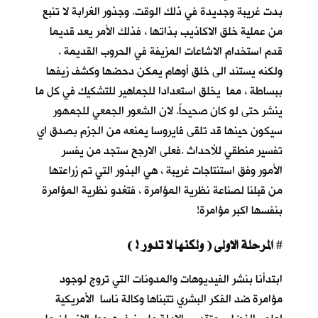
بدت غريبة وجديدة في ذلك الوقت. وجذور الغرابة لا تنبع
من عملية خلق الاكاذيب بذاتها ، فذلك الأمر يعد قديما
قدم استخدام الاشاعات المزيفة في الحروب القديمة .
ولكنه يستند الى خلق أوهام يمكن دحضها وكشف زيفها
ببساطة ، مما يخلق استعدادا للجماهير للتشكيك في كل ما
ينشر حتى لو كان صحيحاً. لان الشعور الجمعي للجمهور
سيكون حينها قد تلقى فايروسا يمنعه من الجزم بصدق اي
تفسير منطقي للأحداث .فعلى الارجح ستجد من يفسر
الأمور وفق استنتاجات غريبة ، هي البذور التي تم زراعتها
من قبلنا لصناعة نظرية المؤامرة ، فتغدو نظرية المؤامرة
بنفسها اكبر مؤامرة!
المرحلة الاولى ( ولكنها لا تدور ! )
#
ابتدأنا بنشر الفيديوهات والمدونات التي تروج لوجود
مؤامرة ضد الفكر البشري تتبناها وكالة ناسا الأمريكية