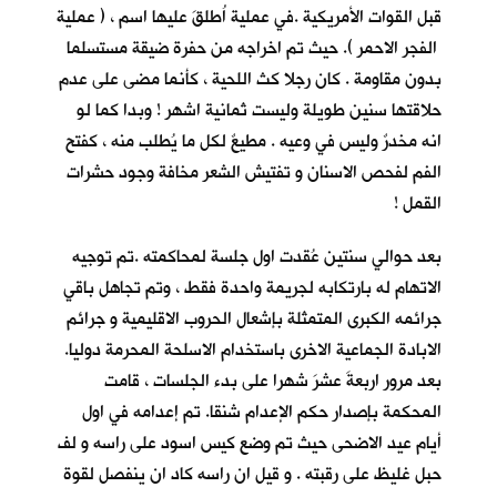
قبل القوات الأمريكية .في عملية اُطلقَ عليها اسم ، ( عملية
الفجر الاحمر ). حيث تم اخراجه من حفرة ضيقة مستسلما
بدون مقاومة . كان رجلا كث اللحية ، كأنما مضى على عدم
حلاقتها سنين طويلة وليست ثمانية اشهر ! وبدا كما لو
انه مخدرٌ وليس في وعيه . مطيعٌ لكل ما يُطلب منه ، كفتح
الفم لفحص الاسنان و تفتيش الشعر مخافة وجود حشرات
القمل !
بعد حوالي سنتين عُقدت اول جلسة لمحاكمته .تم توجيه
الاتهام له بارتكابه لجريمة واحدة فقط ، وتم تجاهل باقي
جرائمه الكبرى المتمثلة بإشعال الحروب الاقليمية و جرائم
الابادة الجماعية الاخرى باستخدام الاسلحة المحرمة دوليا.
بعد مرور اربعةَ عشرَ شهرا على بدء الجلسات ، قامت
المحكمة بإصدار حكم الإعدام شنقا. تم إعدامه في اول
أيام عيد الاضحى حيث تم وضع كيس اسود على راسه و لف
حبل غليظ على رقبته . و قيل ان راسه كاد ان ينفصل لقوة