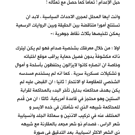
حبل الإعدام ! تماما كما حصل مع تمثاله !
وانت ايها المحلل لمجرى الاحداث السياسية ، لابد ان
تستنتج أمورا متناقضة بين الحقيقة وبين الروايات الرسمية
يمكن تلخيصها بثلاث نقاط جوهرية :-
اولا ؛ من خلال معرفتك بشخصية صدام فهو لم يكن ليترك
ذاته مكشوفةً بدون فصيل حماية يراقب موقع اختبائه
وخاصة ان انصاره كانوا لايزالون يحتفظون بأسلحة و أموال
و تشكيلات عسكرية سرية . كما انه لم يستخدم مسدسه
الشخصي للمقاومة او الانتحار ! ثانيا ؛ ان القبض عليه لم
يكن بهدف محاكمته بدليل تأخر البدء بالمحاكمة لقرابة
السنتين وهو محتجز في قاعدة أمريكية. ثالثا ؛ ان من قُدم
للمحاكمة شبيهه الذي له شأمتان في خده الايسر و
المختلف عنه في تركيب الاذنين و سماكة الجلد وانسيابية
شعر الراس ، فصدام ذو شعر مجعد بالمقارنة مع شبيهه
ذي الشعر الاكثر انسيابية. بعد التدقيق في صورة