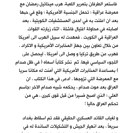
فاستمر الطرفان بتمرير اللعبة. هرب ميخائيل رمضان مع
ممرضة عراقية ؛ تحمل الجنسية الأمريكية ؛ وقع في حبها
بعد ان اعتنت به في احدى المستشفيات الكويتية ، بعد
اصابته في محاولة اغتيال فاشلة ، اثناء زيارته القوات
العراقية في الكويت . فمهدت له سبيل الهرب الى أمريكا
من خلال تعاون بين جهاز المخابرات الأمريكية و الاكراد .
فهرب عن طريق تركيا و وصل الى أمريكا ، ليحصل على
اللجوء السياسي فيها. ثم نشر كتاباً اسماه ( في ظل صدام
) بمساعدة المخابرات الأمريكية التي أمنت له مكانا سريا
مع الممرضة التي تزوجها . ادعى في هذا الكتاب ، ان
العراق بعد موت صدام ، يحكمه شبيه صدام الاخر ؛جاسم
العلي ؛ الذي اصبح مُسيرا من قبل قوى كبرى ، هي من
تحكم العراق حاليا !
و لغياب القائد العسكري الحقيقي فقد تم اسقاط بغداد
سريعاً ، بعد انهيار الجيش و التشكيلات الساندة له في