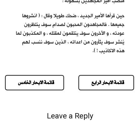
منصب أمير المجاهدين بسهولة !
حين قرأها الأمير الجديد ، ضحك طويلا وقال : ( انشروها
جميعها . فالمجاهدون المحبون لصدام سوف ينتظرون
عودته ، و الآخرون سوف ينتقمون لمقتله ، و المكذبون لما
يُنشر سوف يثأرون من اعدائه ، الذين سوف ننسب لهم
هذه الاكاذيب ! ).
قائمة الابحار الرابع
قائمة الابحار الخامس
Leave a Reply