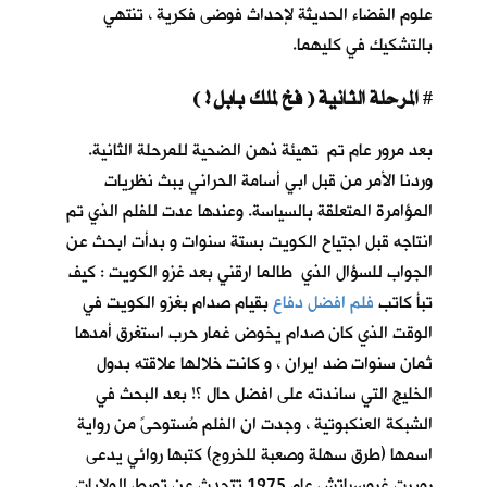
علوم الفضاء الحديثة لإحداث فوضى فكرية ، تنتهي
بالتشكيك في كليهما.
المرحلة الثانية ( فخ لملك بابل ! )
#
بعد مرور عام تم تهيئة ذهن الضحية للمرحلة الثانية.
وردنا الأمر من قبل ابي أسامة الحراني ببث نظريات
المؤامرة المتعلقة بالسياسة. وعندها عدت للفلم الذي تم
انتاجه قبل اجتياح الكويت بستة سنوات و بدأت ابحث عن
الجواب للسؤال الذي طالما ارقني بعد غزو الكويت : كيف
تبأ كاتب
فلم افضل دفاع
بقيام صدام بغزو الكويت في
الوقت الذي كان صدام يخوض غمار حرب استغرق أمدها
ثمان سنوات ضد ايران ، و كانت خلالها علاقته بدول
الخليج التي ساندته على افضل حال ؟! بعد البحث في
الشبكة العنكبوتية ، وجدت ان الفلم مُستوحىً من رواية
اسمها (طرق سهلة وصعبة للخروج) كتبها روائي يدعى
روبرت غروسباتش عام 1975 تتحدث عن تورط الولايات