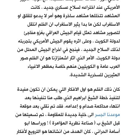
الأمريكي عند اختراعه لسلاح عسكري جديد . كانت
المشاهد تتخللها مشاهد ساخرة وهو أمر لا يدعو للقلق او
الاستغراب لكن ما بدا يثير الاستغراب ان الفلم انتقل
لتصوير مشاهد تمثل قيام الجيش العراقي بغزو مفاجئ
لدولة الكويت . وعلى اثره يقوم الجيش الأمريكي بتجربته
لذلك السلاح الجديد . فينجح في اخراج الجيش المحتل من
دولة الكويت. الأمر الذي اثار اشمئزازنا هو ان الفلم صور
العرب عامة و الكويتيين منهم خاصة بمظهر الاغبياء
المثيرين للسخرية الشديدة.
كان ذلك الفلم هو اول الافكار التي يمكن ان تكون مفيدة
لتنفيذ خطة الشيخ ابراهيم الذي طلب منا تنفيذها بعد
انتهاء محاكمة صدام و إعدامه. فقد تم نقلي بعد موقعة
موعدنا الجسر
الى خلية جديدة للمقاومة ، تم تسميتها من
قبل الشيخ ب ( صناعة نظرية المؤامرة ) ! ويراسها ابو
أسامة الحراني . كان الهدف من انشائها هو الترويج لأفكار