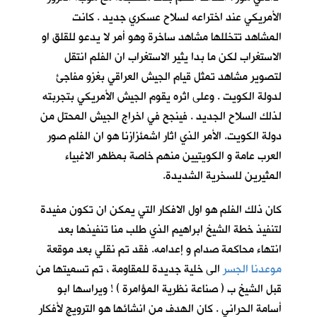
الأمريكي عند اختراعه لسلاح عسكري جديد . كانت
المشاهد تتخللها مشاهد ساخرة وهو أمر لا يدعو للقلق او
الاستغراب لكن ما بدا يثير الاستغراب ان الفلم انتقل
لتصوير مشاهد تمثل قيام الجيش العراقي بغزو مفاجئ
لدولة الكويت . وعلى اثره يقوم الجيش الأمريكي بتجربته
لذلك السلاح الجديد . فينجح في اخراج الجيش المحتل من
دولة الكويت. الأمر الذي اثار اشمئزازنا هو ان الفلم صور
العرب عامة و الكويتيين منهم خاصة بمظهر الاغبياء
المثيرين للسخرية الشديدة.
كان ذلك الفلم هو اول الافكار التي يمكن ان تكون مفيدة
لتنفيذ خطة الشيخ ابراهيم الذي طلب منا تنفيذها بعد
انتهاء محاكمة صدام و إعدامه. فقد تم نقلي بعد موقعة
موعدنا الجسر
الى خلية جديدة للمقاومة ، تم تسميتها من
قبل الشيخ ب ( صناعة نظرية المؤامرة ) ! ويراسها ابو
أسامة الحراني . كان الهدف من انشائها هو الترويج لأفكار