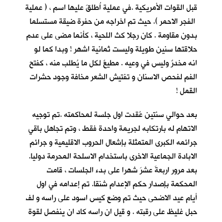
قبل القوات الأمريكية .في عملية اُطلقَ عليها اسم ، ( عملية
الفجر الاحمر ). حيث تم اخراجه من حفرة ضيقة مستسلما
بدون مقاومة . كان رجلا كث اللحية ، كأنما مضى على عدم
حلاقتها سنين طويلة وليست ثمانية اشهر ! وبدا كما لو
انه مخدرٌ وليس في وعيه . مطيعٌ لكل ما يُطلب منه ، كفتح
الفم لفحص الاسنان و تفتيش الشعر مخافة وجود حشرات
القمل !
بعد حوالي سنتين عُقدت اول جلسة لمحاكمته .تم توجيه
الاتهام له بارتكابه لجريمة واحدة فقط ، وتم تجاهل باقي
جرائمه الكبرى المتمثلة بإشعال الحروب الاقليمية و جرائم
الابادة الجماعية الاخرى باستخدام الاسلحة المحرمة دوليا.
بعد مرور اربعةَ عشرَ شهرا على بدء الجلسات ، قامت
المحكمة بإصدار حكم الإعدام شنقا. تم إعدامه في اول
أيام عيد الاضحى حيث تم وضع كيس اسود على راسه و لف
حبل غليظ على رقبته . و قيل ان راسه كاد ان ينفصل لقوة