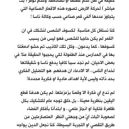
حقيقة في ظل عدم عطلها او تصادمها. وعدم توفر ( بث
مباشر ) لحركة الارض تصوره هذه الاقمار الصناعية التي
يتجاوز عددها ألفي قمر صناعي حسب وكالة ناسا !
كنا نستغل كل مناسبة لكسوف الشمس لنشكك في ان
القمر لم يكن حاجبا للشمس فهو ليس مَن يسبب
كسوفها ، كما يدعون . وكل تلك اكاذيب تم حشو ادمغتنا
بها في المدارس منذ الطفولة لكي يحجبوا الحقيقة عنا! في
بعض الاحيان، لم نجد سببا كافيا يدفع ناسا و شقيقاتها
لخداع الناس ، الا الادعاء ان هدفهم هو التضليل الفكري
بحد ذاته وليس لأية اهداف مادية او فكرية محددة!
لم ندع اي فكرة الا وقمنا بزعزعتها. لم يكن هدفنا قطع
اليقين بنظرية معينة ، بل خلق توجه عام للتشكيك بكل
ظاهرة فلكية او انجاز علمي . و ابتدأنا بأفكار الفضاء
لصعوبة اثبات ايٍّ من وجهتي النظر المتصارعتين عن
طريق التقصي او التجربة البسيطة. كنا نجعل الدين يواجه