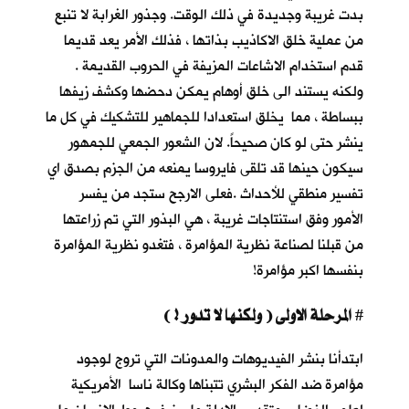
بدت غريبة وجديدة في ذلك الوقت. وجذور الغرابة لا تنبع
من عملية خلق الاكاذيب بذاتها ، فذلك الأمر يعد قديما
قدم استخدام الاشاعات المزيفة في الحروب القديمة .
ولكنه يستند الى خلق أوهام يمكن دحضها وكشف زيفها
ببساطة ، مما يخلق استعدادا للجماهير للتشكيك في كل ما
ينشر حتى لو كان صحيحاً. لان الشعور الجمعي للجمهور
سيكون حينها قد تلقى فايروسا يمنعه من الجزم بصدق اي
تفسير منطقي للأحداث .فعلى الارجح ستجد من يفسر
الأمور وفق استنتاجات غريبة ، هي البذور التي تم زراعتها
من قبلنا لصناعة نظرية المؤامرة ، فتغدو نظرية المؤامرة
بنفسها اكبر مؤامرة!
المرحلة الاولى ( ولكنها لا تدور ! )
#
ابتدأنا بنشر الفيديوهات والمدونات التي تروج لوجود
مؤامرة ضد الفكر البشري تتبناها وكالة ناسا الأمريكية