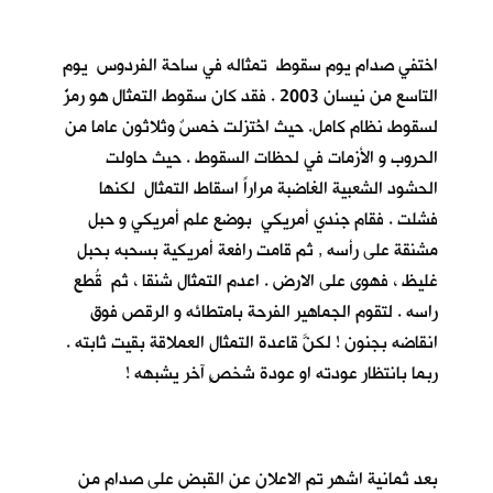
اختفي صدام يوم سقوط تمثاله في ساحة الفردوس يوم
التاسع من نيسان 2003 . فقد كان سقوط التمثال هو رمزٌ
لسقوط نظام كامل. حيث اخُتزلت خمسٌ وثلاثون عاما من
الحروب و الأزمات في لحظات السقوط . حيث حاولت
الحشود الشعبية الغاضبة مراراً اسقاط التمثال لكنها
فشلت . فقام جندي أمريكي بوضع علم أمريكي و حبل
مشنقة على رأسه , ثم قامت رافعة أمريكية بسحبه بحبل
غليظ ، فهوى على الارض . اعدم التمثال شنقا ، ثم قُطع
راسه . لتقوم الجماهير الفرحة بامتطائه و الرقص فوق
انقاضه بجنون ! لكنَّ قاعدة التمثال العملاقة بقيت ثابته .
ربما بانتظار عودته او عودة شخصٍ آخر يشبهه !
بعد ثمانية اشهر تم الاعلان عن القبض على صدام من