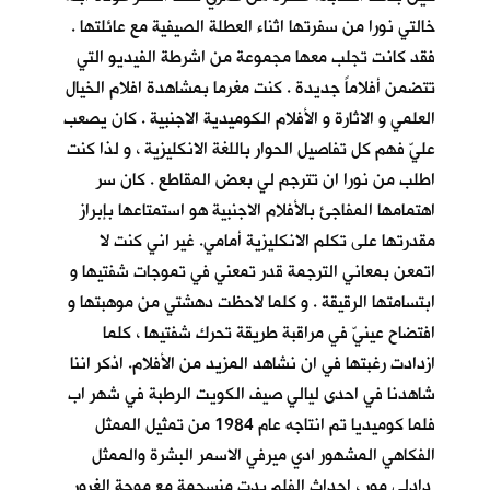
خالتي نورا من سفرتها اثناء العطلة الصيفية مع عائلتها .
فقد كانت تجلب معها مجموعة من اشرطة الفيديو التي
تتضمن أفلاماً جديدة . كنت مغرما بمشاهدة افلام الخيال
العلمي و الاثارة و الأفلام الكوميدية الاجنبية . كان يصعب
عليّ فهم كل تفاصيل الحوار باللغة الانكليزية ، و لذا كنت
اطلب من نورا ان تترجم لي بعض المقاطع . كان سر
اهتمامها المفاجئ بالأفلام الاجنبية هو استمتاعها بإبراز
مقدرتها على تكلم الانكليزية أمامي. غير اني كنت لا
اتمعن بمعاني الترجمة قدر تمعني في تموجات شفتيها و
ابتسامتها الرقيقة . و كلما لاحظت دهشتي من موهبتها و
افتضاح عينيّ في مراقبة طريقة تحرك شفتيها ، كلما
ازدادت رغبتها في ان نشاهد المزيد من الأفلام. اذكر اننا
شاهدنا في احدى ليالي صيف الكويت الرطبة في شهر اب
فلما كوميديا تم انتاجه عام 1984 من تمثيل الممثل
الفكاهي المشهور ادي ميرفي الاسمر البشرة والممثل
دادلي مور ، احداث الفلم بدت منسجمة مع موجة الغرور