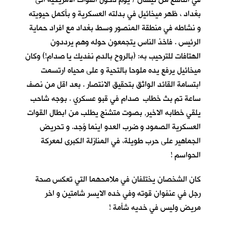
بغداد ، ظهر ميخائيل في بدلته العسكرية و بأكمل حيويته
و نشاطه في منطقة المنصور وسط بغداد مع افراد حماية
الرئيس . فاخذ الناس يتجمعون حوله وهم يرددون
الهتافات للترحيب به: (بالروح بالدم نفديك يا صدام!) وكان
ميخائيل يرفع يده ملوحا بالتحية و على محياه ارتسمت
ابتسامة القائد الواثق بتحقيق الانتصار . بعد اقل من نصف
ساعة تم بث خطاب صدام في قبو عسكري . بوجه شاحب
يلقي خطابه الاخير, بصوت متشنج يطلب من ابطال القوات
العسكرية الصمود و ضرب العدو اينما وُجد. و تحريض
الجماهير على حرب طويلة، في المنازلة الكبرى لمعركة
الحواسم !
كان الشخصان يختلفان في ملامحهما التي تعكس صحة
رجل في عنفوان قوته وفي خده الايسر شامتين و اخر
مريض وليس في خديه شأمة !