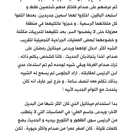
ثم عرضهم على صدام فاختار منهم شخصين فقط و
استبعد الباقين. اختاروا لهما اسمين جديدين. بعدها اتلفوا
كل ملفاتهما الرسمية ، و حجزوا عائلتيهما في منطقة
معزولة حتى لا يفضحوا السر. بعد تلقيهما لتدريبات مكثفة
و خضوعهما لبعض العمليات الجراحية التجميلية لتقريب
الشبه اكثر. ادخل اولهما ويدعى ميخائيل رمضان على
صدام. اخذا يتجاذبان الحديث . كانا كشخص يكلم ذاته .
ترك صدام الغرفة وبقي شبيه لوحده ثم تم استدعاء عدي
ابن الرئيس لمقابلته , اراد الجلوس لم يسمح له الشبيه
بذلك تكلم معه لنصف ساعة ، و خرج غير عارف انه كان
يتحدث مع التوأم الجديد لأبيه !
بدا استخدام ميخائيل الذي كان اكثر شبها من البديل
الاخر؛ ويدعى جاسم العلي؛ في المناسبات التي لا يتطلب
من الرئيس سوى الظهور و التلويح بيديه و الحديث بضع
كلمات قليلة . كان اصغر عمرا من صدام واكثر حيوية . لكن