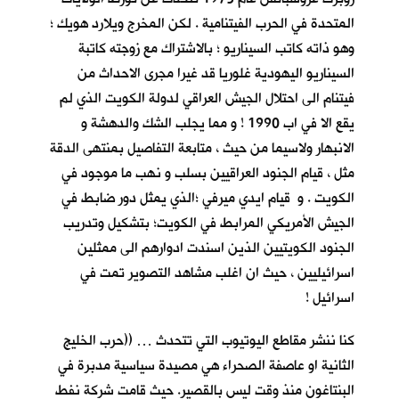
المتحدة في الحرب الفيتنامية . لكن المخرج ويلارد هويك ؛
وهو ذاته كاتب السيناريو ؛ بالاشتراك مع زوجته كاتبة
السيناريو اليهودية غلوريا قد غيرا مجرى الاحداث من
فيتنام الى احتلال الجيش العراقي لدولة الكويت الذي لم
يقع الا في اب 1990 ! و مما يجلب الشك والدهشة و
الانبهار ولاسيما من حيث ، متابعة التفاصيل بمنتهى الدقة
مثل ، قيام الجنود العراقيين بسلب و نهب ما موجود في
الكويت . و قيام ايدي ميرفي ؛الذي يمثل دور ضابط في
الجيش الأمريكي المرابط في الكويت؛ بتشكيل وتدريب
الجنود الكويتيين الذين اسندت ادوارهم الى ممثلين
اسرائيليين ، حيث ان اغلب مشاهد التصوير تمت في
اسرائيل !
كنا ننشر مقاطع اليوتيوب التي تتحدث … ((حرب الخليج
الثانية او عاصفة الصحراء هي مصيدة سياسية مدبرة في
البنتاغون منذ وقت ليس بالقصير. حيث قامت شركة نفط