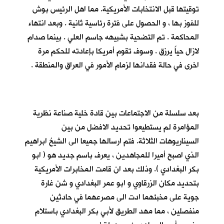
توقيتها قبل الانتخابات الأمريكية. مما اهل الرئيس بوش
للفوز بها ، و الحصول على فترة رئاسية ثانية . وبعد انتهاء
المحاكمة . تم التضحية بشبيهه جاسم العلي . بينما صدام
لازال حياً يرزق . وسوف تقوم أمريكا بإعادته للحكم مرة
اخرى في حالة فقدانها لزمام الأمور في العراق والمنطقة .
بعد سلسلة من الاجتماعات بين قادة خلية صناعة نظرية
المؤامرة لم يستطيعوا تحديد الافضل من بين
السيناريوهات الثلاثة. فتم ارسالها جميعا الى الشيخ ابراهيم
الذي اصبح أميرا للمجاهدين ، يعرف باسم جديد هو ( ابو
بكر البغدادي ). وذلك بعد ان قامت المخابرات الأمريكية
بتحديد مكان الزرقاوي و ابو عمر البغدادي و شن غارة
جوية على مخبئهما ادت الى مصرعهما في حادثين
منفصلين ، مما مهد الطريق لأبي بكر البغدادي باستلام