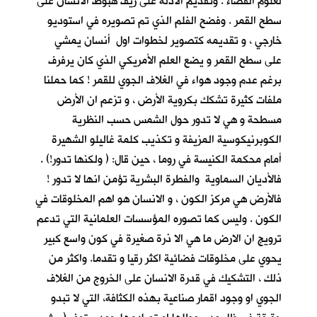
لعلوم الفضاء . وتقديم الادلة على زيف هبوط الانسان على
سطح القمر . وفضح الفلم الذي تم تصويره في استوديو
خارجي ، و تقديمه كتصوير لخطوات اول أنسان يمشي
على سطح القمر و يضع العلم الأمريكي الذي كان يرفرف
برغم عدم وجود هواء في الغلاف الجوي للقمر ! كما حملنا
ملفات كثيرة تشكك بكروية الأرض ، و تزعم ان الأرض
مسطحة و هي لا تدور حول الشمس حسب النظرية
الكوبرنيكوسية المزيفة و تكذيب كلمة غاليلو الشهيرة
أمام محكمة الكنيسة في روما ، حين قال: ( ولكنها تدور!) .
فالأديان السماوية والفطرة البشرية تؤمن انها لا تدور !
فالأرض هي مركز الكون ، و الانسان هو اهم المخلوقات في
الكون . وليس كما تصوره المؤسسات العلمانية التي تدعم
ترويج ان الارض ما هي الا ذرة صغيرة في كون واسع كبير
يحوي على مخلوقات فضائية اكثر رقيا و تقدما. واكثر من
ذلك ، التشكيك في قدرة الانسان على الخروج من الغلاف
الجوي او وجود اقمار صناعية بهذه الكثافة، التي لا تبدو