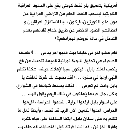
أمريكية بتعميق بئر نفط كويتي يقع على الحدود العراقية
الكويتية ليسحب النفط الخام من الاراضي العراقية من
دون علم الكويتيين. فيكون سببا لاستفزاز العراقيين و
اعطائهم الضوء الاخضر عن طريق خداع قادتهم بعدم
التدخل في حالة غزوهم لجيرانهم!))
قام عضو اخر في خليتنا ببث فديو اخر يدعي … ((عاصفة
الصحراء هي تحقيق لنبوءة توراتية قديمة تتحدث عن فخ
ينصب لملك بابل ، فيكون سببا لإهلاك جيشه. هكذا تكلم
النبي ارميا في سفره … ((قد نصبت لك شركا فعلقت يا
بابل وانت لم تعرفي … لذلك يسقط شبانها في الشوارع.
و كل رجال حربها يُهلكون في ذلك اليوم يقول الرب …
على اسوار بابل ارفعوا الراية ، شددوا الحراسة ، اقيموا
الحراس، اعدوا الكمين .لأن الرب قد قصد ، وأيضًا فعل ما
تكلم به على سكان بابل. ايتها الساكنة على مياه كثيرة
وافرة الخزائن ، قد اتت اخرتك كيل اغتصابك. قد حلف رب