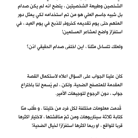
الشخصين وطبيعة الشخصيتين ، يتضح انه لم يكن صدام
بل شبيه جاسم العلي هو من تم استخدامه لكي يمثل دور
المتهم حتى يوم تقديمه كخروفٍ للذبح في يوم العيد ، في
استفزاز واضح لمشاعر المسلمين!
ولعلك تتساءل مثلنا ، اين اختفى صدام الحقيقي اذن؟
كان علينا الجواب على السؤال اعلاه لاستكمال القصة
المقدمة للمتصفح الضحية. ولكن ، لم يُسمح لنا باختراع
جواب ، دون الرجوع لتوجيهات الأمير.
قُدمت معلومات مختلفة لكل فرد من خليتنا . و طُلب منَّا
كتابة ثلاثة سيناريوهات ومن ثمّ مناقشتها ، لاختيار اكثرها
قربا للواقع ، او ربما اكثرها استفزازا لخيال الضحية!