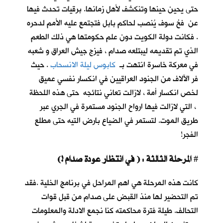
حتى يحين حينها وتنكشف لأهل زمانها. برقيات تحدث فيها
عن فخ سوف يُنصب لحاكم بابل فتجتمع عليه الأمم لدحره
. فكانت دولة الكويت دون علم حكومتها هي ذلك الطعم
الذي تم تقديمه ليبتلعه صدام ، فيزج جيش العراق و شعبه
في معركة خاسرة انتهت بـ
كابوس ليلة الانسحاب
. حيث
فر الآلاف من الجنود العراقيين في انكسار نفسي عميق
لخص انكسار أمة ، لازالت تعاني نتائجه حتى هذه اللحظة
، التي لازالت فيها ارواح الجنود مستمرة في الجري عبر
طريق الموت. لتستمر في الضياع بارض التيه حتى مطلع
الفجر!
المرحلة الثالثة : ( في انتظار عودة صدام !)
#
كانت هذه المرحلة هي اهم المراحل في برنامج الخلية .فقد
تم التحضير لها منذ القبض على صدام من قبل قوات
التحالف. طيلة فترة محاكمته كنا نجمع الادلة والمعلومات