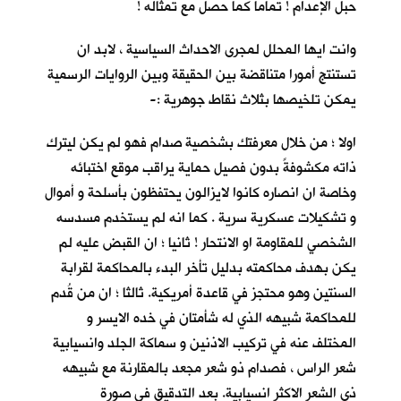
حبل الإعدام ! تماما كما حصل مع تمثاله !
وانت ايها المحلل لمجرى الاحداث السياسية ، لابد ان
تستنتج أمورا متناقضة بين الحقيقة وبين الروايات الرسمية
يمكن تلخيصها بثلاث نقاط جوهرية :-
اولا ؛ من خلال معرفتك بشخصية صدام فهو لم يكن ليترك
ذاته مكشوفةً بدون فصيل حماية يراقب موقع اختبائه
وخاصة ان انصاره كانوا لايزالون يحتفظون بأسلحة و أموال
و تشكيلات عسكرية سرية . كما انه لم يستخدم مسدسه
الشخصي للمقاومة او الانتحار ! ثانيا ؛ ان القبض عليه لم
يكن بهدف محاكمته بدليل تأخر البدء بالمحاكمة لقرابة
السنتين وهو محتجز في قاعدة أمريكية. ثالثا ؛ ان من قُدم
للمحاكمة شبيهه الذي له شأمتان في خده الايسر و
المختلف عنه في تركيب الاذنين و سماكة الجلد وانسيابية
شعر الراس ، فصدام ذو شعر مجعد بالمقارنة مع شبيهه
ذي الشعر الاكثر انسيابية. بعد التدقيق في صورة