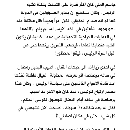
جاسم العلي كان اكثر قدرة على التحدث بلكنة تشبه
الرئيس . وكان يستطيع ان يحاور المسؤولين في الدولة
كما لو انه صدام الحقيقي. لكن أمراً وحيداً ظل مختلفاً عنه
، هو وجود شأمتين في الخد الايسر له. لم يتم ازالتهما
في العمليات الجراحية التجميلية عن عمد ، خشية ان يكون
الشبه متطابقا تماما ، فيصعب التفريق بينهما حتى من
قبل اسرة الرئيس ، فيقع المحظور !
في احدى زياراته الى جبهات القتال ، اصيب البديل رمضان
في ساقه برصاصة اثر تعرضه لمحاولة اغتيال فاشلة نفذها
احد قادة الافواج الناقمين على سياسة الرئيس . وكان هذا
مصدر ارتياح للرئيس ، فقد كان هو الاخر قد اصيب
برصاصة في ساقه أيام النضال للوصول لكرسي الحكم .
فقال له بعد شفائه : ( مبروك ، اصبحت الان تشبهني في
كل شيء ، حتى في مكان اصابتي !) .
في التاسع من نيسان / يوم دخول القوات الأمريكية الى