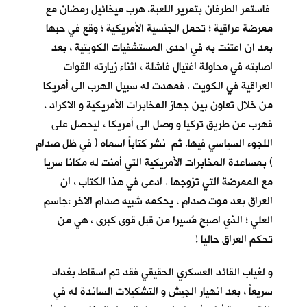
فاستمر الطرفان بتمرير اللعبة. هرب ميخائيل رمضان مع
ممرضة عراقية ؛ تحمل الجنسية الأمريكية ؛ وقع في حبها
بعد ان اعتنت به في احدى المستشفيات الكويتية ، بعد
اصابته في محاولة اغتيال فاشلة ، اثناء زيارته القوات
العراقية في الكويت . فمهدت له سبيل الهرب الى أمريكا
من خلال تعاون بين جهاز المخابرات الأمريكية و الاكراد .
فهرب عن طريق تركيا و وصل الى أمريكا ، ليحصل على
اللجوء السياسي فيها. ثم نشر كتاباً اسماه ( في ظل صدام
) بمساعدة المخابرات الأمريكية التي أمنت له مكانا سريا
مع الممرضة التي تزوجها . ادعى في هذا الكتاب ، ان
العراق بعد موت صدام ، يحكمه شبيه صدام الاخر ؛جاسم
العلي ؛ الذي اصبح مُسيرا من قبل قوى كبرى ، هي من
تحكم العراق حاليا !
و لغياب القائد العسكري الحقيقي فقد تم اسقاط بغداد
سريعاً ، بعد انهيار الجيش و التشكيلات الساندة له في