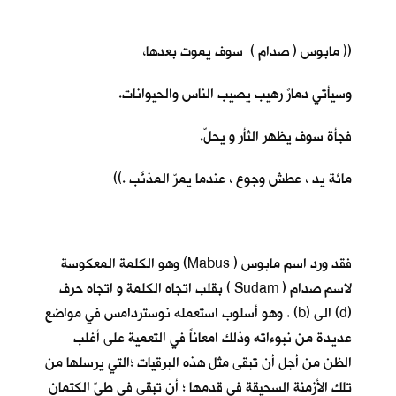
(( مابوس ( صدام ) سوف يموت بعدها،
وسيأتي دمارٌ رهيب يصيب الناس والحيوانات.
فجأة سوف يظهر الثأر و يحلّ.
مائة يد ، عطش وجوع ، عندما يمرّ المذنَّب .))
فقد ورد اسم مابوس ( Mabus) وهو الكلمة المعكوسة
لاسم صدام ( Sudam ) بقلب اتجاه الكلمة و اتجاه حرف
(d) الى (b) . وهو أسلوب استعمله نوستردامس في مواضع
عديدة من نبوءاته وذلك امعاناً في التعمية على أغلب
الظن من أجل أن تبقى مثل هذه البرقيات ؛التي يرسلها من
تلك الأزمنة السحيقة في قدمها ؛ أن تبقى في طيّ الكتمان