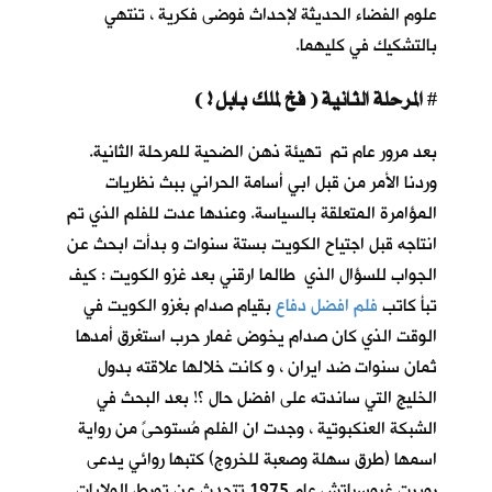
علوم الفضاء الحديثة لإحداث فوضى فكرية ، تنتهي
بالتشكيك في كليهما.
المرحلة الثانية ( فخ لملك بابل ! )
#
بعد مرور عام تم تهيئة ذهن الضحية للمرحلة الثانية.
وردنا الأمر من قبل ابي أسامة الحراني ببث نظريات
المؤامرة المتعلقة بالسياسة. وعندها عدت للفلم الذي تم
انتاجه قبل اجتياح الكويت بستة سنوات و بدأت ابحث عن
الجواب للسؤال الذي طالما ارقني بعد غزو الكويت : كيف
تبأ كاتب
فلم افضل دفاع
بقيام صدام بغزو الكويت في
الوقت الذي كان صدام يخوض غمار حرب استغرق أمدها
ثمان سنوات ضد ايران ، و كانت خلالها علاقته بدول
الخليج التي ساندته على افضل حال ؟! بعد البحث في
الشبكة العنكبوتية ، وجدت ان الفلم مُستوحىً من رواية
اسمها (طرق سهلة وصعبة للخروج) كتبها روائي يدعى
روبرت غروسباتش عام 1975 تتحدث عن تورط الولايات