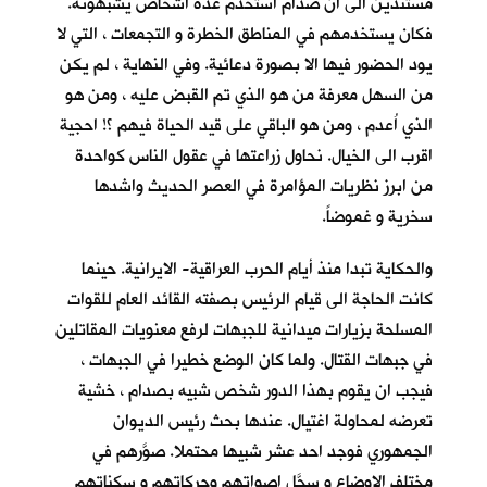
مستندين الى ان صدام استخدم عدة اشخاص يشبهونه.
فكان يستخدمهم في المناطق الخطرة و التجمعات ، التي لا
يود الحضور فيها الا بصورة دعائية. وفي النهاية ، لم يكن
من السهل معرفة من هو الذي تم القبض عليه ، ومن هو
الذي اُعدم ، ومن هو الباقي على قيد الحياة فيهم ؟! احجية
اقرب الى الخيال. نحاول زراعتها في عقول الناس كواحدة
من ابرز نظريات المؤامرة في العصر الحديث واشدها
سخرية و غموضاً.
والحكاية تبدا منذ أيام الحرب العراقية- الايرانية. حينما
كانت الحاجة الى قيام الرئيس بصفته القائد العام للقوات
المسلحة بزيارات ميدانية للجبهات لرفع معنويات المقاتلين
في جبهات القتال. ولما كان الوضع خطيرا في الجبهات ،
فيجب ان يقوم بهذا الدور شخص شبيه بصدام ، خشية
تعرضه لمحاولة اغتيال. عندها بحث رئيس الديوان
الجمهوري فوجد احد عشر شبيها محتملا. صوَّرهم في
مختلف الاوضاع و سجَّل اصواتهم وحركاتهم و سكناتهم