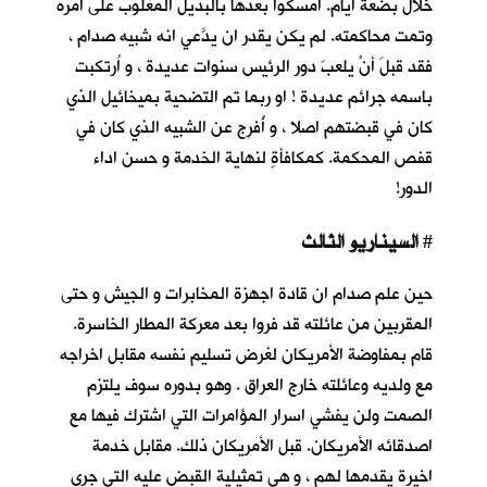
خلال بضعة أيام. أمسكوا بعدها بالبديل المغلوب على أمره
وتمت محاكمته. لم يكن يقدر ان يدَّعي انه شبيه صدام ،
فقد قبلَ أنْ يلعبَ دور الرئيس سنوات عديدة ، و اُرتكبت
باسمه جرائم عديدة ! او ربما تم التضحية بميخائيل الذي
كان في قبضتهم اصلا ، و أُفرِج عن الشبيه الذي كان في
قفص المحكمة. كمكافأةٍ لنهاية الخدمة و حسن اداء
الدور!
السيناريو الثالث
#
حين علم صدام ان قادة اجهزة المخابرات و الجيش و حتى
المقربين من عائلته قد فروا بعد معركة المطار الخاسرة.
قام بمفاوضة الأمريكان لغرض تسليم نفسه مقابل اخراجه
مع ولديه وعائلته خارج العراق . وهو بدوره سوف يلتزم
الصمت ولن يفشي اسرار المؤامرات التي اشترك فيها مع
اصدقائه الأمريكان. قبل الأمريكان ذلك. مقابل خدمة
اخيرة يقدمها لهم ، و هي تمثيلية القبض عليه التي جرى