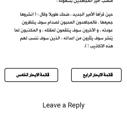
منصب أمير المجاهدين بسهولة !
حين قرأها الأمير الجديد ، ضحك طويلا وقال : ( انشروها
جميعها . فالمجاهدون المحبون لصدام سوف ينتظرون
عودته ، و الآخرون سوف ينتقمون لمقتله ، و المكذبون لما
يُنشر سوف يثأرون من اعدائه ، الذين سوف ننسب لهم
هذه الاكاذيب ! ).
قائمة الابحار الرابع
قائمة الابحار الخامس
Leave a Reply