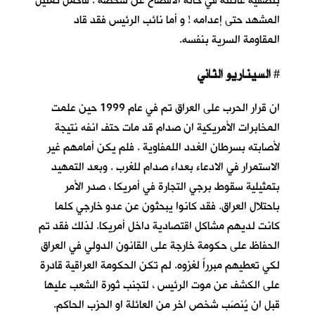
بتصفية عائلته في حالة الافصاح عن شخصه . فاكمل تمثيل
المشهد حتى إعدامه ! و أما نائب الرئيس فقد قاد
المقاومة السرية بنفسه.
السيناريو الثاني
#
ان قرار الحرب على العراق تم في عام 1999 حين علمت
المخابرات الأمريكية ان صدام قد مات حتف انفه نتيجة
لأصابته بسرطان الغدد اللمفاوية . فلم يكن أمامهم غير
الاستمرار في الادعاء بعداء صدام للغرب . وبعد التمهيد
بتمثيلية سقوط برجي التجارة في أمريكا ، صدر الأمر
باحتلال العراق. فقد كانوا يبحثون عن عدو خارجي كلما
كانت لديهم مشاكل اقتصادية داخل أمريكا. لذلك فقد تم
الحفاظ على حكومة خارجة على القانون الدولي في العراق
لكي تعطيهم مبرراً لغزوه. لم تكن الحكومة العراقية قادرة
على الكشف عن موت الرئيس ، لتجنب ثورة الشعب عليها
قبل ان يُنصَب شخص اخر من العائلة او الحزب الحاكم.