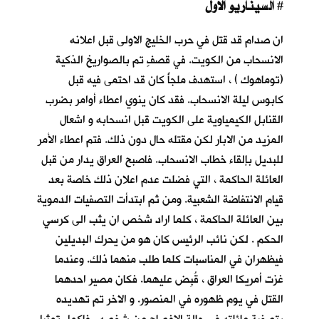
السيناريو الاول
#
ان صدام قد قتل في حرب الخليج الاولى قبل اعلانه
الانسحاب من الكويت. في قصفٍ تم بالصواريخ الذكية
(توماهوك ) ، استهدف ملجأً كان قد احتمى فيه قبل
كابوس ليلة الانسحاب
. فقد كان ينوي اعطاء أوامر بضرب
القنابل الكيمياوية على الكويت قبل انسحابه و اشعال
المزيد من الابار لكن مقتله حال دون ذلك. فتم اعطاء الأمر
للبديل بإلقاء خطاب الانسحاب. فاصبح العراق يدار من قبل
العائلة الحاكمة ، التي فضلت عدم اعلان ذلك خاصة بعد
قيام الانتفاضة الشعبية. ومن ثم ابتدأت التصفيات الدموية
بين العائلة الحاكمة ، كلما اراد شخص ان يثب الى كرسي
الحكم . لكن نائب الرئيس كان هو من يحرك البديلين
فيظهران في المناسبات كلما طلب منهما ذلك. وعندما
غزت أمريكا العراق ، قُبِض عليهما. فكان مصير احدهما
القتل في يوم ظهوره في المنصور. و الاخر تم تهديده