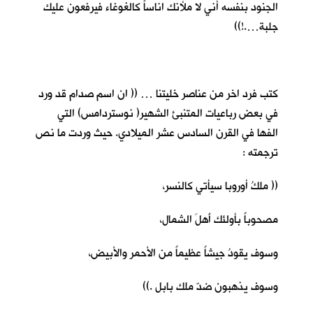
الجنود بنفسه أني لا ملأنك اناساً كالغوغاء فيرفعون عليك
جلبة….!))
كتب فرد اخر من عناصر خليتنا … (( ان اسم صدام قد ورد
في بعض رباعيات المتنبئ الشهير( نوستردامس) التي
الفها في القرن السادس عشر الميلادي. حيث وردت ما نص
ترجمته :
(( ملكُ أوروبا سيأتي كالنسر،
مصحوباً بأولئك أَهلَ الشمال،
وسوف يقودُ جيشاً عظيماً من الأحمر والأبيض،
وسوف يذهبون ضدّ ملك بابل .))