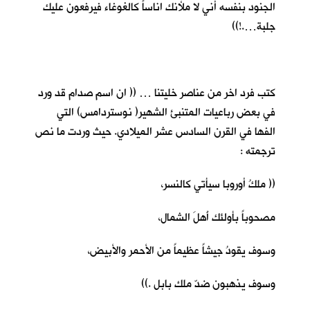
الجنود بنفسه أني لا ملأنك اناساً كالغوغاء فيرفعون عليك
جلبة….!))
كتب فرد اخر من عناصر خليتنا … (( ان اسم صدام قد ورد
في بعض رباعيات المتنبئ الشهير( نوستردامس) التي
الفها في القرن السادس عشر الميلادي. حيث وردت ما نص
ترجمته :
(( ملكُ أوروبا سيأتي كالنسر،
مصحوباً بأولئك أَهلَ الشمال،
وسوف يقودُ جيشاً عظيماً من الأحمر والأبيض،
وسوف يذهبون ضدّ ملك بابل .))