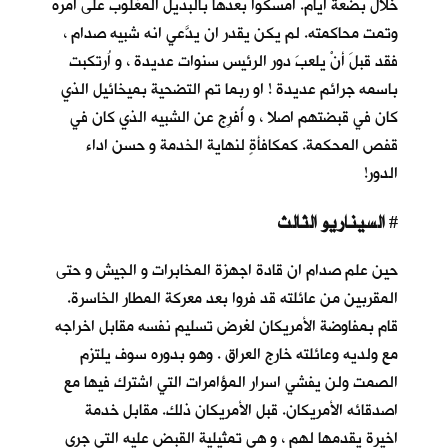
خلال بضعة أيام. أمسكوا بعدها بالبديل المغلوب على أمره
وتمت محاكمته. لم يكن يقدر ان يدَّعي انه شبيه صدام ،
فقد قبلَ أنْ يلعبَ دور الرئيس سنوات عديدة ، و اُرتكبت
باسمه جرائم عديدة ! او ربما تم التضحية بميخائيل الذي
كان في قبضتهم اصلا ، و أُفرِج عن الشبيه الذي كان في
قفص المحكمة. كمكافأةٍ لنهاية الخدمة و حسن اداء
الدور!
السيناريو الثالث
#
حين علم صدام ان قادة اجهزة المخابرات و الجيش و حتى
المقربين من عائلته قد فروا بعد معركة المطار الخاسرة.
قام بمفاوضة الأمريكان لغرض تسليم نفسه مقابل اخراجه
مع ولديه وعائلته خارج العراق . وهو بدوره سوف يلتزم
الصمت ولن يفشي اسرار المؤامرات التي اشترك فيها مع
اصدقائه الأمريكان. قبل الأمريكان ذلك. مقابل خدمة
اخيرة يقدمها لهم ، و هي تمثيلية القبض عليه التي جرى