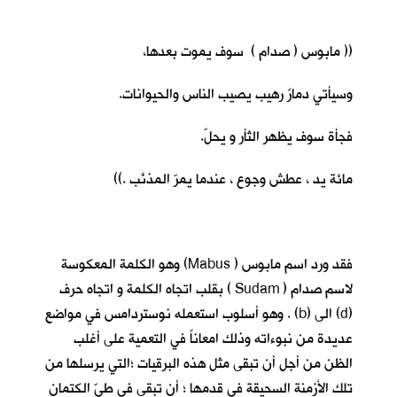
(( مابوس ( صدام ) سوف يموت بعدها،
وسيأتي دمارٌ رهيب يصيب الناس والحيوانات.
فجأة سوف يظهر الثأر و يحلّ.
مائة يد ، عطش وجوع ، عندما يمرّ المذنَّب .))
فقد ورد اسم مابوس ( Mabus) وهو الكلمة المعكوسة
لاسم صدام ( Sudam ) بقلب اتجاه الكلمة و اتجاه حرف
(d) الى (b) . وهو أسلوب استعمله نوستردامس في مواضع
عديدة من نبوءاته وذلك امعاناً في التعمية على أغلب
الظن من أجل أن تبقى مثل هذه البرقيات ؛التي يرسلها من
تلك الأزمنة السحيقة في قدمها ؛ أن تبقى في طيّ الكتمان