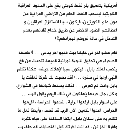
أمريكية بتعميق بئر نفط كويتي يقع على الحدود العراقية
الكويتية ليسحب النفط الخام من الاراضي العراقية من
دون علم الكويتيين. فيكون سببا لاستفزاز العراقيين و
اعطائهم الضوء الاخضر عن طريق خداع قادتهم بعدم
التدخل في حالة غزوهم لجيرانهم!))
قام عضو اخر في خليتنا ببث فديو اخر يدعي … ((عاصفة
الصحراء هي تحقيق لنبوءة توراتية قديمة تتحدث عن فخ
ينصب لملك بابل ، فيكون سببا لإهلاك جيشه. هكذا تكلم
النبي ارميا في سفره … ((قد نصبت لك شركا فعلقت يا
بابل وانت لم تعرفي … لذلك يسقط شبانها في الشوارع.
و كل رجال حربها يُهلكون في ذلك اليوم يقول الرب …
على اسوار بابل ارفعوا الراية ، شددوا الحراسة ، اقيموا
الحراس، اعدوا الكمين .لأن الرب قد قصد ، وأيضًا فعل ما
تكلم به على سكان بابل. ايتها الساكنة على مياه كثيرة
وافرة الخزائن ، قد اتت اخرتك كيل اغتصابك. قد حلف رب