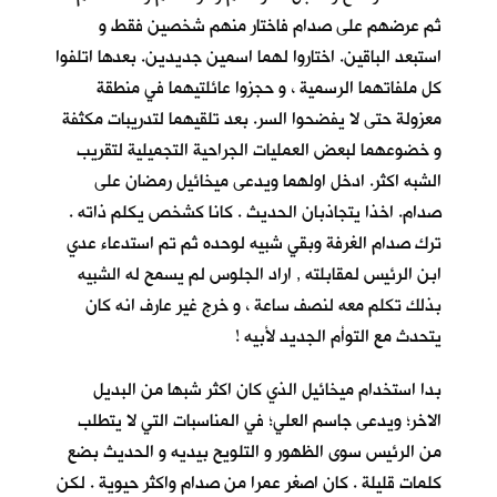
ثم عرضهم على صدام فاختار منهم شخصين فقط و
استبعد الباقين. اختاروا لهما اسمين جديدين. بعدها اتلفوا
كل ملفاتهما الرسمية ، و حجزوا عائلتيهما في منطقة
معزولة حتى لا يفضحوا السر. بعد تلقيهما لتدريبات مكثفة
و خضوعهما لبعض العمليات الجراحية التجميلية لتقريب
الشبه اكثر. ادخل اولهما ويدعى ميخائيل رمضان على
صدام. اخذا يتجاذبان الحديث . كانا كشخص يكلم ذاته .
ترك صدام الغرفة وبقي شبيه لوحده ثم تم استدعاء عدي
ابن الرئيس لمقابلته , اراد الجلوس لم يسمح له الشبيه
بذلك تكلم معه لنصف ساعة ، و خرج غير عارف انه كان
يتحدث مع التوأم الجديد لأبيه !
بدا استخدام ميخائيل الذي كان اكثر شبها من البديل
الاخر؛ ويدعى جاسم العلي؛ في المناسبات التي لا يتطلب
من الرئيس سوى الظهور و التلويح بيديه و الحديث بضع
كلمات قليلة . كان اصغر عمرا من صدام واكثر حيوية . لكن