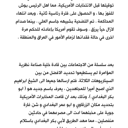
توقيتها قبل الانتخابات الأمريكية. مما اهل الرئيس بوش
للفوز بها ، و الحصول على فترة رئاسية ثانية . وبعد انتهاء
المحاكمة . تم التضحية بشبيهه جاسم العلي . بينما صدام
لازال حياً يرزق . وسوف تقوم أمريكا بإعادته للحكم مرة
اخرى في حالة فقدانها لزمام الأمور في العراق والمنطقة .
بعد سلسلة من الاجتماعات بين قادة خلية صناعة نظرية
المؤامرة لم يستطيعوا تحديد الافضل من بين
السيناريوهات الثلاثة. فتم ارسالها جميعا الى الشيخ ابراهيم
الذي اصبح أميرا للمجاهدين ، يعرف باسم جديد هو ( ابو
بكر البغدادي ). وذلك بعد ان قامت المخابرات الأمريكية
بتحديد مكان الزرقاوي و ابو عمر البغدادي و شن غارة
جوية على مخبئهما ادت الى مصرعهما في حادثين
منفصلين ، مما مهد الطريق لأبي بكر البغدادي باستلام