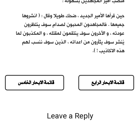
منصب أمير المجاهدين بسهولة !
حين قرأها الأمير الجديد ، ضحك طويلا وقال : ( انشروها
جميعها . فالمجاهدون المحبون لصدام سوف ينتظرون
عودته ، و الآخرون سوف ينتقمون لمقتله ، و المكذبون لما
يُنشر سوف يثأرون من اعدائه ، الذين سوف ننسب لهم
هذه الاكاذيب ! ).
قائمة الابحار الرابع
قائمة الابحار الخامس
Leave a Reply