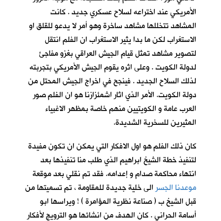
الأمريكي عند اختراعه لسلاح عسكري جديد . كانت
المشاهد تتخللها مشاهد ساخرة وهو أمر لا يدعو للقلق او
الاستغراب لكن ما بدا يثير الاستغراب ان الفلم انتقل
لتصوير مشاهد تمثل قيام الجيش العراقي بغزو مفاجئ
لدولة الكويت . وعلى اثره يقوم الجيش الأمريكي بتجربته
لذلك السلاح الجديد . فينجح في اخراج الجيش المحتل من
دولة الكويت. الأمر الذي اثار اشمئزازنا هو ان الفلم صور
العرب عامة و الكويتيين منهم خاصة بمظهر الاغبياء
المثيرين للسخرية الشديدة.
كان ذلك الفلم هو اول الافكار التي يمكن ان تكون مفيدة
لتنفيذ خطة الشيخ ابراهيم الذي طلب منا تنفيذها بعد
انتهاء محاكمة صدام و إعدامه. فقد تم نقلي بعد موقعة
موعدنا الجسر
الى خلية جديدة للمقاومة ، تم تسميتها من
قبل الشيخ ب ( صناعة نظرية المؤامرة ) ! ويراسها ابو
أسامة الحراني . كان الهدف من انشائها هو الترويج لأفكار