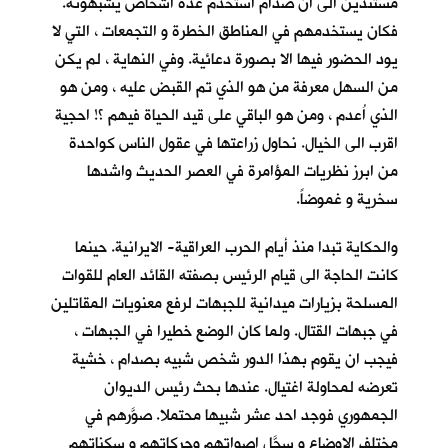
مستندين الى ان صدام استخدم عدة اشخاص يشبهونه.
فكان يستخدمهم في المناطق الخطرة و التجمعات ، التي لا
يود الحضور فيها الا بصورة دعائية. وفي النهاية ، لم يكن
من السهل معرفة من هو الذي تم القبض عليه ، ومن هو
الذي اُعدم ، ومن هو الباقي على قيد الحياة فيهم ؟! احجية
اقرب الى الخيال. نحاول زراعتها في عقول الناس كواحدة
من ابرز نظريات المؤامرة في العصر الحديث واشدها
سخرية و غموضاً.
والحكاية تبدا منذ أيام الحرب العراقية- الايرانية. حينما
كانت الحاجة الى قيام الرئيس بصفته القائد العام للقوات
المسلحة بزيارات ميدانية للجبهات لرفع معنويات المقاتلين
في جبهات القتال. ولما كان الوضع خطيرا في الجبهات ،
فيجب ان يقوم بهذا الدور شخص شبيه بصدام ، خشية
تعرضه لمحاولة اغتيال. عندها بحث رئيس الديوان
الجمهوري فوجد احد عشر شبيها محتملا. صوَّرهم في
مختلف الاوضاع و سجَّل اصواتهم وحركاتهم و سكناتهم