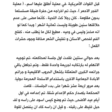
قبل القوات الأمريكية .في عملية اُطلقَ عليها اسم ، ( عملية
الفجر الاحمر ). حيث تم اخراجه من حفرة ضيقة مستسلما
بدون مقاومة . كان رجلا كث اللحية ، كأنما مضى على عدم
حلاقتها سنين طويلة وليست ثمانية اشهر ! وبدا كما لو
انه مخدرٌ وليس في وعيه . مطيعٌ لكل ما يُطلب منه ، كفتح
الفم لفحص الاسنان و تفتيش الشعر مخافة وجود حشرات
القمل !
بعد حوالي سنتين عُقدت اول جلسة لمحاكمته .تم توجيه
الاتهام له بارتكابه لجريمة واحدة فقط ، وتم تجاهل باقي
جرائمه الكبرى المتمثلة بإشعال الحروب الاقليمية و جرائم
الابادة الجماعية الاخرى باستخدام الاسلحة المحرمة دوليا.
بعد مرور اربعةَ عشرَ شهرا على بدء الجلسات ، قامت
المحكمة بإصدار حكم الإعدام شنقا. تم إعدامه في اول
أيام عيد الاضحى حيث تم وضع كيس اسود على راسه و لف
حبل غليظ على رقبته . و قيل ان راسه كاد ان ينفصل لقوة