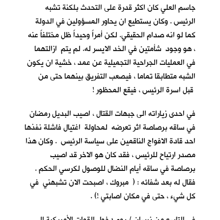
جاسم العلي كان اكثر قدرة على التحدث بلكنة تشبه
الرئيس . وكان يستطيع ان يحاور المسؤولين في الدولة
كما لو انه صدام الحقيقي. لكن أمراً وحيداً ظل مختلفاً عنه
، هو وجود شأمتين في الخد الايسر له. لم يتم ازالتهما
في العمليات الجراحية التجميلية عن عمد ، خشية ان يكون
الشبه متطابقا تماما ، فيصعب التفريق بينهما حتى من
قبل اسرة الرئيس ، فيقع المحظور !
في احدى زياراته الى جبهات القتال ، اصيب البديل رمضان
في ساقه برصاصة اثر تعرضه لمحاولة اغتيال فاشلة نفذها
احد قادة الافواج الناقمين على سياسة الرئيس . وكان هذا
مصدر ارتياح للرئيس ، فقد كان هو الاخر قد اصيب
برصاصة في ساقه أيام النضال للوصول لكرسي الحكم .
فقال له بعد شفائه : ( مبروك ، اصبحت الان تشبهني في
كل شيء ، حتى في مكان اصابتي !) .
في التاسع من نيسان / يوم دخول القوات الأمريكية الى