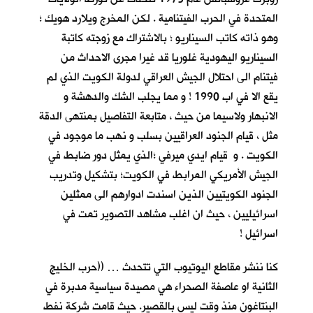
المتحدة في الحرب الفيتنامية . لكن المخرج ويلارد هويك ؛
وهو ذاته كاتب السيناريو ؛ بالاشتراك مع زوجته كاتبة
السيناريو اليهودية غلوريا قد غيرا مجرى الاحداث من
فيتنام الى احتلال الجيش العراقي لدولة الكويت الذي لم
يقع الا في اب 1990 ! و مما يجلب الشك والدهشة و
الانبهار ولاسيما من حيث ، متابعة التفاصيل بمنتهى الدقة
مثل ، قيام الجنود العراقيين بسلب و نهب ما موجود في
الكويت . و قيام ايدي ميرفي ؛الذي يمثل دور ضابط في
الجيش الأمريكي المرابط في الكويت؛ بتشكيل وتدريب
الجنود الكويتيين الذين اسندت ادوارهم الى ممثلين
اسرائيليين ، حيث ان اغلب مشاهد التصوير تمت في
اسرائيل !
كنا ننشر مقاطع اليوتيوب التي تتحدث … ((حرب الخليج
الثانية او عاصفة الصحراء هي مصيدة سياسية مدبرة في
البنتاغون منذ وقت ليس بالقصير. حيث قامت شركة نفط