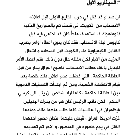
السيناريو الاول
#
ان صدام قد قتل في حرب الخليج الاولى قبل اعلانه
الانسحاب من الكويت. في قصفٍ تم بالصواريخ الذكية
(توماهوك ) ، استهدف ملجأً كان قد احتمى فيه قبل
كابوس ليلة الانسحاب
. فقد كان ينوي اعطاء أوامر بضرب
القنابل الكيمياوية على الكويت قبل انسحابه و اشعال
المزيد من الابار لكن مقتله حال دون ذلك. فتم اعطاء الأمر
للبديل بإلقاء خطاب الانسحاب. فاصبح العراق يدار من قبل
العائلة الحاكمة ، التي فضلت عدم اعلان ذلك خاصة بعد
قيام الانتفاضة الشعبية. ومن ثم ابتدأت التصفيات الدموية
بين العائلة الحاكمة ، كلما اراد شخص ان يثب الى كرسي
الحكم . لكن نائب الرئيس كان هو من يحرك البديلين
فيظهران في المناسبات كلما طلب منهما ذلك. وعندما
غزت أمريكا العراق ، قُبِض عليهما. فكان مصير احدهما
القتل في يوم ظهوره في المنصور. و الاخر تم تهديده