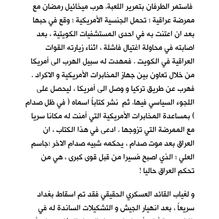
فاستمر الطرفان بتمرير اللعبة. هرب ميخائيل رمضان مع
ممرضة عراقية ؛ تحمل الجنسية الأمريكية ؛ وقع في حبها
بعد ان اعتنت به في احدى المستشفيات الكويتية ، بعد
اصابته في محاولة اغتيال فاشلة ، اثناء زيارته القوات
العراقية في الكويت . فمهدت له سبيل الهرب الى أمريكا
من خلال تعاون بين جهاز المخابرات الأمريكية و الاكراد .
فهرب عن طريق تركيا و وصل الى أمريكا ، ليحصل على
اللجوء السياسي فيها. ثم نشر كتاباً اسماه ( في ظل صدام
) بمساعدة المخابرات الأمريكية التي أمنت له مكانا سريا
مع الممرضة التي تزوجها . ادعى في هذا الكتاب ، ان
العراق بعد موت صدام ، يحكمه شبيه صدام الاخر ؛جاسم
العلي ؛ الذي اصبح مُسيرا من قبل قوى كبرى ، هي من
تحكم العراق حاليا !
و لغياب القائد العسكري الحقيقي فقد تم اسقاط بغداد
سريعاً ، بعد انهيار الجيش و التشكيلات الساندة له في