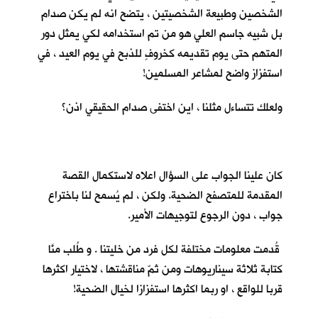
الشخصين وطبيعة الشخصيتين ، يتضح انه لم يكن صدام
بل شبيه جاسم العلي هو من تم استخدامه لكي يمثل دور
المتهم حتى يوم تقديمه كخروفٍ للذبح في يوم العيد ، في
استفزاز واضح لمشاعر المسلمين!
ولعلك تتساءل مثلنا ، اين اختفى صدام الحقيقي اذن؟
كان علينا الجواب على السؤال اعلاه لاستكمال القصة
المقدمة للمتصفح الضحية. ولكن ، لم يُسمح لنا باختراع
جواب ، دون الرجوع لتوجيهات الأمير.
قُدمت معلومات مختلفة لكل فرد من خليتنا . و طُلب منَّا
كتابة ثلاثة سيناريوهات ومن ثمّ مناقشتها ، لاختيار اكثرها
قربا للواقع ، او ربما اكثرها استفزازا لخيال الضحية!