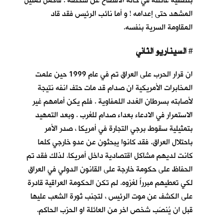
بتصفية عائلته في حالة الافصاح عن شخصه . فاكمل تمثيل
المشهد حتى إعدامه ! و أما نائب الرئيس فقد قاد
المقاومة السرية بنفسه.
السيناريو الثاني
#
ان قرار الحرب على العراق تم في عام 1999 حين علمت
المخابرات الأمريكية ان صدام قد مات حتف انفه نتيجة
لأصابته بسرطان الغدد اللمفاوية . فلم يكن أمامهم غير
الاستمرار في الادعاء بعداء صدام للغرب . وبعد التمهيد
بتمثيلية سقوط برجي التجارة في أمريكا ، صدر الأمر
باحتلال العراق. فقد كانوا يبحثون عن عدو خارجي كلما
كانت لديهم مشاكل اقتصادية داخل أمريكا. لذلك فقد تم
الحفاظ على حكومة خارجة على القانون الدولي في العراق
لكي تعطيهم مبرراً لغزوه. لم تكن الحكومة العراقية قادرة
على الكشف عن موت الرئيس ، لتجنب ثورة الشعب عليها
قبل ان يُنصَب شخص اخر من العائلة او الحزب الحاكم.