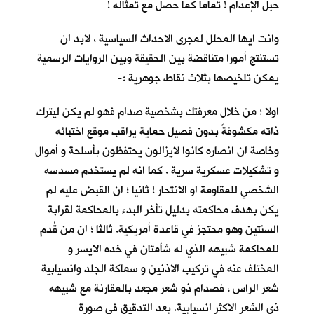
حبل الإعدام ! تماما كما حصل مع تمثاله !
وانت ايها المحلل لمجرى الاحداث السياسية ، لابد ان
تستنتج أمورا متناقضة بين الحقيقة وبين الروايات الرسمية
يمكن تلخيصها بثلاث نقاط جوهرية :-
اولا ؛ من خلال معرفتك بشخصية صدام فهو لم يكن ليترك
ذاته مكشوفةً بدون فصيل حماية يراقب موقع اختبائه
وخاصة ان انصاره كانوا لايزالون يحتفظون بأسلحة و أموال
و تشكيلات عسكرية سرية . كما انه لم يستخدم مسدسه
الشخصي للمقاومة او الانتحار ! ثانيا ؛ ان القبض عليه لم
يكن بهدف محاكمته بدليل تأخر البدء بالمحاكمة لقرابة
السنتين وهو محتجز في قاعدة أمريكية. ثالثا ؛ ان من قُدم
للمحاكمة شبيهه الذي له شأمتان في خده الايسر و
المختلف عنه في تركيب الاذنين و سماكة الجلد وانسيابية
شعر الراس ، فصدام ذو شعر مجعد بالمقارنة مع شبيهه
ذي الشعر الاكثر انسيابية. بعد التدقيق في صورة