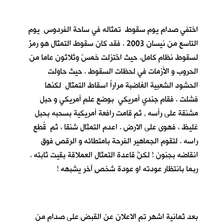
اختفي صدام يوم سقوط تمثاله في ساحة الفردوس يوم
التاسع من نيسان 2003 . فقد كان سقوط التمثال هو رمزٌ
لسقوط نظام كامل. حيث اخُتزلت خمسٌ وثلاثون عاما من
الحروب و الأزمات في لحظات السقوط . حيث حاولت
الحشود الشعبية الغاضبة مراراً اسقاط التمثال لكنها
فشلت . فقام جندي أمريكي بوضع علم أمريكي و حبل
مشنقة على رأسه , ثم قامت رافعة أمريكية بسحبه بحبل
غليظ ، فهوى على الارض . اعدم التمثال شنقا ، ثم قُطع
راسه . لتقوم الجماهير الفرحة بامتطائه و الرقص فوق
انقاضه بجنون ! لكنَّ قاعدة التمثال العملاقة بقيت ثابته .
ربما بانتظار عودته او عودة شخصٍ آخر يشبهه !
بعد ثمانية اشهر تم الاعلان عن القبض على صدام من