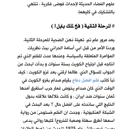
علوم الفضاء الحديثة لإحداث فوضى فكرية ، تنتهي
بالتشكيك في كليهما.
المرحلة الثانية ( فخ لملك بابل ! )
#
بعد مرور عام تم تهيئة ذهن الضحية للمرحلة الثانية.
وردنا الأمر من قبل ابي أسامة الحراني ببث نظريات
المؤامرة المتعلقة بالسياسة. وعندها عدت للفلم الذي تم
انتاجه قبل اجتياح الكويت بستة سنوات و بدأت ابحث عن
الجواب للسؤال الذي طالما ارقني بعد غزو الكويت : كيف
تبأ كاتب
فلم افضل دفاع
بقيام صدام بغزو الكويت في
الوقت الذي كان صدام يخوض غمار حرب استغرق أمدها
ثمان سنوات ضد ايران ، و كانت خلالها علاقته بدول
الخليج التي ساندته على افضل حال ؟! بعد البحث في
الشبكة العنكبوتية ، وجدت ان الفلم مُستوحىً من رواية
اسمها (طرق سهلة وصعبة للخروج) كتبها روائي يدعى
روبرت غروسباتش عام 1975 تتحدث عن تورط الولايات