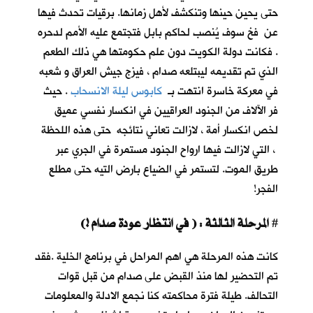
حتى يحين حينها وتنكشف لأهل زمانها. برقيات تحدث فيها
عن فخ سوف يُنصب لحاكم بابل فتجتمع عليه الأمم لدحره
. فكانت دولة الكويت دون علم حكومتها هي ذلك الطعم
الذي تم تقديمه ليبتلعه صدام ، فيزج جيش العراق و شعبه
في معركة خاسرة انتهت بـ
كابوس ليلة الانسحاب
. حيث
فر الآلاف من الجنود العراقيين في انكسار نفسي عميق
لخص انكسار أمة ، لازالت تعاني نتائجه حتى هذه اللحظة
، التي لازالت فيها ارواح الجنود مستمرة في الجري عبر
طريق الموت. لتستمر في الضياع بارض التيه حتى مطلع
الفجر!
المرحلة الثالثة : ( في انتظار عودة صدام !)
#
كانت هذه المرحلة هي اهم المراحل في برنامج الخلية .فقد
تم التحضير لها منذ القبض على صدام من قبل قوات
التحالف. طيلة فترة محاكمته كنا نجمع الادلة والمعلومات