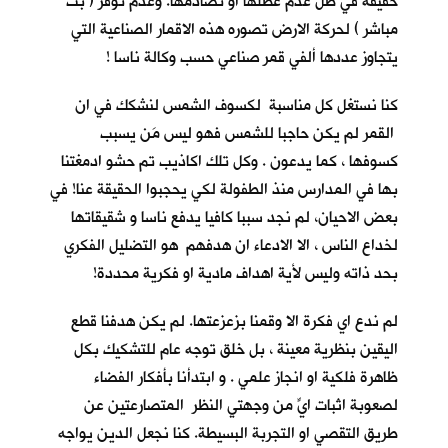
حقيقة في ظل عدم عطلها او تصادمها. وعدم توفر ( بث
مباشر ) لحركة الارض تصوره هذه الاقمار الصناعية التي
يتجاوز عددها ألفي قمر صناعي حسب وكالة ناسا !
كنا نستغل كل مناسبة لكسوف الشمس لنشكك في ان
القمر لم يكن حاجبا للشمس فهو ليس مَن يسبب
كسوفها ، كما يدعون . وكل تلك اكاذيب تم حشو ادمغتنا
بها في المدارس منذ الطفولة لكي يحجبوا الحقيقة عنا! في
بعض الاحيان، لم نجد سببا كافيا يدفع ناسا و شقيقاتها
لخداع الناس ، الا الادعاء ان هدفهم هو التضليل الفكري
بحد ذاته وليس لأية اهداف مادية او فكرية محددة!
لم ندع اي فكرة الا وقمنا بزعزعتها. لم يكن هدفنا قطع
اليقين بنظرية معينة ، بل خلق توجه عام للتشكيك بكل
ظاهرة فلكية او انجاز علمي . و ابتدأنا بأفكار الفضاء
لصعوبة اثبات ايٍّ من وجهتي النظر المتصارعتين عن
طريق التقصي او التجربة البسيطة. كنا نجعل الدين يواجه