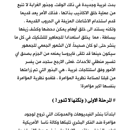
بدت غريبة وجديدة في ذلك الوقت. وجذور الغرابة لا تنبع
من عملية خلق الاكاذيب بذاتها ، فذلك الأمر يعد قديما
قدم استخدام الاشاعات المزيفة في الحروب القديمة .
ولكنه يستند الى خلق أوهام يمكن دحضها وكشف زيفها
ببساطة ، مما يخلق استعدادا للجماهير للتشكيك في كل ما
ينشر حتى لو كان صحيحاً. لان الشعور الجمعي للجمهور
سيكون حينها قد تلقى فايروسا يمنعه من الجزم بصدق اي
تفسير منطقي للأحداث .فعلى الارجح ستجد من يفسر
الأمور وفق استنتاجات غريبة ، هي البذور التي تم زراعتها
من قبلنا لصناعة نظرية المؤامرة ، فتغدو نظرية المؤامرة
بنفسها اكبر مؤامرة!
المرحلة الاولى ( ولكنها لا تدور ! )
#
ابتدأنا بنشر الفيديوهات والمدونات التي تروج لوجود
مؤامرة ضد الفكر البشري تتبناها وكالة ناسا الأمريكية