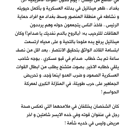
بغداد ، ظهر ميخائيل في بدلته العسكرية و بأكمل حيويته
و نشاطه في منطقة المنصور وسط بغداد مع افراد حماية
الرئيس . فاخذ الناس يتجمعون حوله وهم يرددون
الهتافات للترحيب به: (بالروح بالدم نفديك يا صدام!) وكان
ميخائيل يرفع يده ملوحا بالتحية و على محياه ارتسمت
ابتسامة القائد الواثق بتحقيق الانتصار . بعد اقل من نصف
ساعة تم بث خطاب صدام في قبو عسكري . بوجه شاحب
يلقي خطابه الاخير, بصوت متشنج يطلب من ابطال القوات
العسكرية الصمود و ضرب العدو اينما وُجد. و تحريض
الجماهير على حرب طويلة، في المنازلة الكبرى لمعركة
الحواسم !
كان الشخصان يختلفان في ملامحهما التي تعكس صحة
رجل في عنفوان قوته وفي خده الايسر شامتين و اخر
مريض وليس في خديه شأمة !