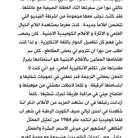
خالتي نورا من سفرتها اثناء العطلة الصيفية مع عائلتها .
فقد كانت تجلب معها مجموعة من اشرطة الفيديو التي
تتضمن أفلاماً جديدة . كنت مغرما بمشاهدة افلام الخيال
العلمي و الاثارة و الأفلام الكوميدية الاجنبية . كان يصعب
عليّ فهم كل تفاصيل الحوار باللغة الانكليزية ، و لذا كنت
اطلب من نورا ان تترجم لي بعض المقاطع . كان سر
اهتمامها المفاجئ بالأفلام الاجنبية هو استمتاعها بإبراز
مقدرتها على تكلم الانكليزية أمامي. غير اني كنت لا
اتمعن بمعاني الترجمة قدر تمعني في تموجات شفتيها و
ابتسامتها الرقيقة . و كلما لاحظت دهشتي من موهبتها و
افتضاح عينيّ في مراقبة طريقة تحرك شفتيها ، كلما
ازدادت رغبتها في ان نشاهد المزيد من الأفلام. اذكر اننا
شاهدنا في احدى ليالي صيف الكويت الرطبة في شهر اب
فلما كوميديا تم انتاجه عام 1984 من تمثيل الممثل
الفكاهي المشهور ادي ميرفي الاسمر البشرة والممثل
دادلي مور ، احداث الفلم بدت منسجمة مع موجة الغرور