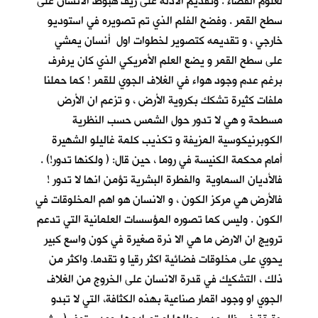
لعلوم الفضاء . وتقديم الادلة على زيف هبوط الانسان على
سطح القمر . وفضح الفلم الذي تم تصويره في استوديو
خارجي ، و تقديمه كتصوير لخطوات اول أنسان يمشي
على سطح القمر و يضع العلم الأمريكي الذي كان يرفرف
برغم عدم وجود هواء في الغلاف الجوي للقمر ! كما حملنا
ملفات كثيرة تشكك بكروية الأرض ، و تزعم ان الأرض
مسطحة و هي لا تدور حول الشمس حسب النظرية
الكوبرنيكوسية المزيفة و تكذيب كلمة غاليلو الشهيرة
أمام محكمة الكنيسة في روما ، حين قال: ( ولكنها تدور!) .
فالأديان السماوية والفطرة البشرية تؤمن انها لا تدور !
فالأرض هي مركز الكون ، و الانسان هو اهم المخلوقات في
الكون . وليس كما تصوره المؤسسات العلمانية التي تدعم
ترويج ان الارض ما هي الا ذرة صغيرة في كون واسع كبير
يحوي على مخلوقات فضائية اكثر رقيا و تقدما. واكثر من
ذلك ، التشكيك في قدرة الانسان على الخروج من الغلاف
الجوي او وجود اقمار صناعية بهذه الكثافة، التي لا تبدو